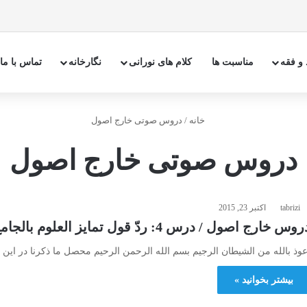
 و فقه
مناسبت ها
کلام های نورانی
نگارخانه
تماس با ما
خانه
/
دروس صوتی خارج اصول
دروس صوتی خارج اصول
tabrizi
اکتبر 23, 2015
وس خارج اصول / درس 4: ردّ قول تمايز العلوم بالجامع بين المحمولات
عوذ بالله من الشیطان الرجیم بسم الله الرحمن الرحیم محصل ما ذکرنا در ای
بیشتر بخوانید »