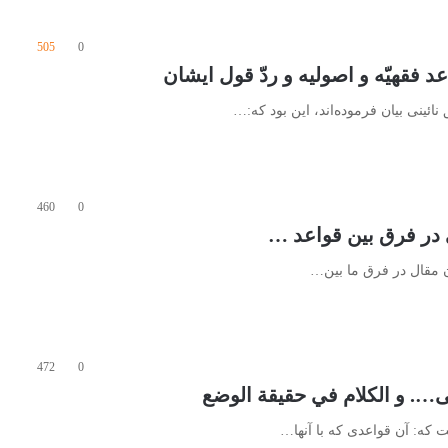
505
0
ائینی بیان فرموده‌اند، این بود که:…
460
0
آن مقال در فرق ما بین…
472
0
 که: آن قواعدی که با آنها…