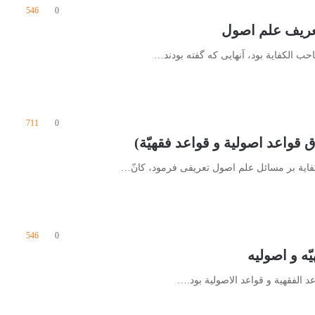
546
0
ب الکفایة بود، آنهایی که گفته بودند…
711
0
ایة بر مسائل علم اصول تعریفی فرمود، کانّ‌…
546
0
 الفقهیة‌ و قواعد الاصولیة بود.…