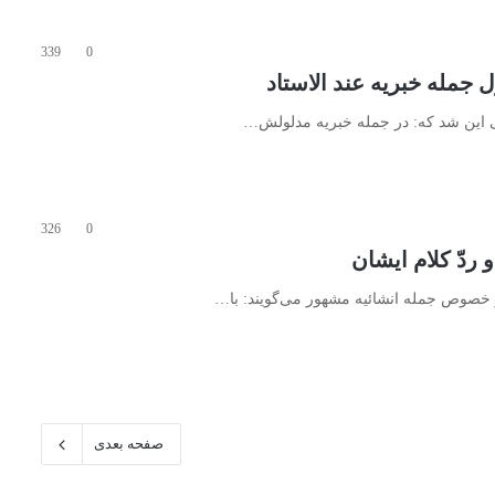
339
0
نی این شد که: در جمله خبریه مدلولش…
326
0
ر خصوص جمله انشائیه مشهور می‌گویند: با…
صفحه بعدی