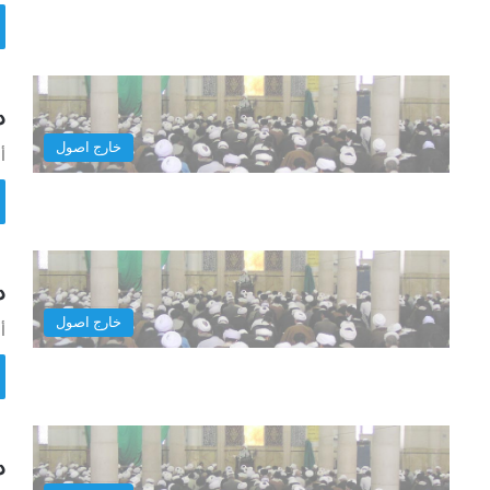
در
خارج اصول
أ
در
خارج اصول
أ
د