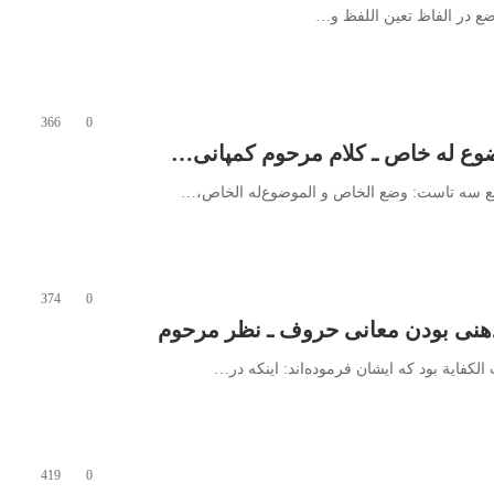
وضع در الفاظ تعین اللفظ و…
366
0
ضع سه تاست: وضع الخاص و الموضوع‌له الخاص،…
374
0
کفایة بود که ایشان فرموده‌اند: اینکه در…
419
0