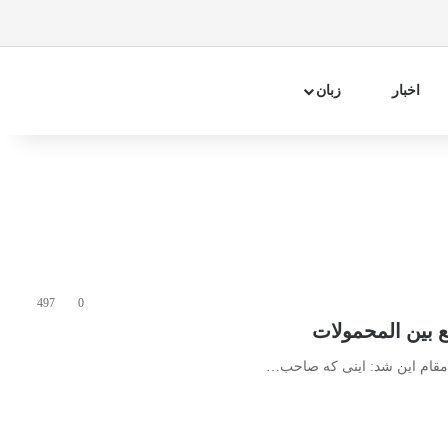
فیسبوک
اینستاگرام
تلگرام
آپارات
سایدبار
جستجو 
اخبار
زبان
497
0
ن مقام این شد: اینی که صاحب…