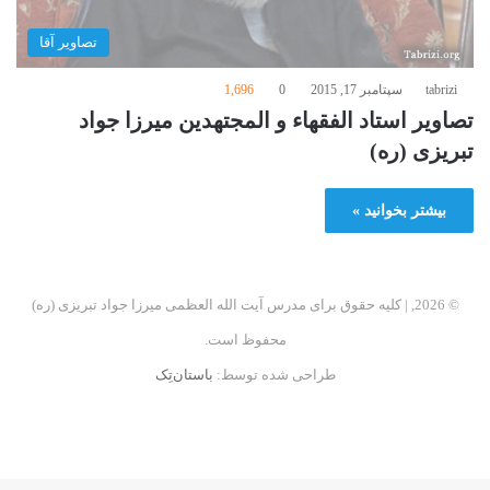
تصاوير آقا
tabrizi
سپتامبر 17, 2015
0
1,696
تصاویر استاد الفقهاء و المجتهدین میرزا جواد
تبریزی (ره)
بیشتر بخوانید »
© 2026, | کلیه حقوق برای مدرس آیت الله العظمی میرزا جواد تبریزی (ره)
محفوظ است.
طراحی شده توسط:
باستان‌تِک
فیسبوک
اینستاگرام
تلگرام
آپارات