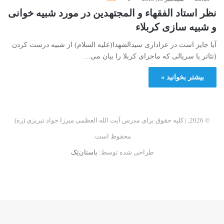
نظر استاد الفقهاء و المجتهدین در مورد شبیه خوانی
و شبیه سازی کربلاء
آيا جايز است در عزادارى سيدالشهدا(عليه السلام) از شبيه درست كردن
(تئاتر يا سريالى كه ماجراى كربلا را بيان مى…
بیشتر بخوانید »
© 2026, | کلیه حقوق برای مدرس آیت الله العظمی میرزا جواد تبریزی (ره)
محفوظ است.
طراحی شده توسط:
باستان‌تِک
فیسبوک
اینستاگرام
تلگرام
آپارات