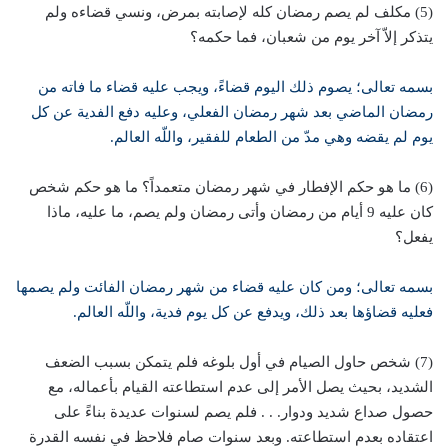
(5) مكلف لم يصم رمضان كله لإصابته بمرض، ونسي قضاءه ولم
يتذكر إلاّ آخر يوم من شعبان، فما حكمه؟
بسمه تعالى؛ يصوم ذلك اليوم قضاءً، ويجب عليه قضاء ما فاته من
رمضان الماضي بعد شهر رمضان الفعلي، وعليه دفع الفدية عن كل
يوم لم يقضه وهي مدّ من الطعام للفقير، واللّه العالم.
(6) ما هو حكم الإفطار في شهر رمضان متعمداً؟ ما هو حكم شخص
كان عليه 9 أيام من رمضان وأتى رمضان ولم يصم، ما عليه، ماذا
يفعل؟
بسمه تعالى؛ ومن كان عليه قضاء من شهر رمضان الفائت ولم يصمها
فعليه قضاؤها بعد ذلك، ويدفع عن كل يوم فدية، واللّه العالم.
(7) شخص حاول الصيام في أول بلوغه فلم يتمكن بسبب الضعف
الشديد، بحيث يصل الأمر إلى عدم استطاعته القيام بأعماله، مع
حصول صداع شديد ودوار. . . فلم يصم لسنوات عديدة بناءً على
اعتقاده بعدم استطاعته. وبعد سنوات صام فلاحظ في نفسه القدرة