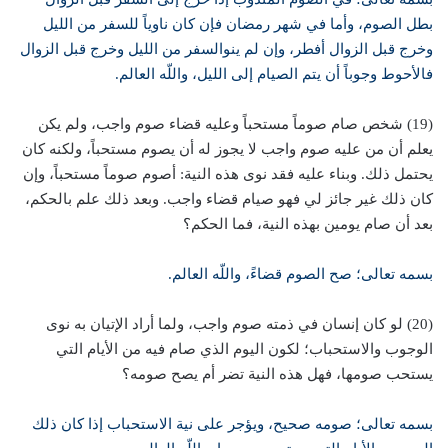
بطل الصوم، وأما في شهر رمضان فإن كان ناوياً للسفر من الليل
وخرج قبل الزوال أفطر، وإن لم ينوالسفر من الليل وخرج قبل الزوال
فالأحوط وجوباً أن يتم الصيام إلى الليل، واللّه العالم.
(19) شخص صام صوماً مستحباً وعليه قضاء صوم واجب، ولم يكن
يعلم أن من عليه صوم واجب لا يجوز له أن يصوم مستحباً، ولكنه كان
يحتمل ذلك. وبناء عليه فقد نوى هذه النية: أصوم صوماً مستحباً، وإن
كان ذلك غير جائز لي فهو صيام قضاء واجب. وبعد ذلك علم بالحكم،
بعد أن صام يومين بهذه النية، فما الحكم؟
بسمه تعالى؛ صح الصوم قضاءً، واللّه العالم.
(20) لو كان إنسان في ذمته صوم واجب، ولما أراد الإتيان به نوى
الوجوب والاستحباب؛ لكون اليوم الذي صام فيه من الأيام التي
يستحب صومها، فهل هذه النية تضر أم يصح صومه؟
بسمه تعالى؛ صومه صحيح، ويؤجر على نية الاستحباب إذا كان ذلك