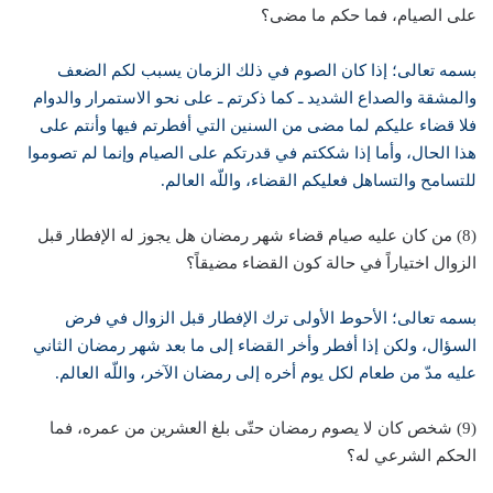
على الصيام، فما حكم ما مضى؟
بسمه تعالى؛ إذا كان الصوم في ذلك الزمان يسبب لكم الضعف
والمشقة والصداع الشديد ـ كما ذكرتم ـ على نحو الاستمرار والدوام
فلا قضاء عليكم لما مضى من السنين التي أفطرتم فيها وأنتم على
هذا الحال، وأما إذا شككتم في قدرتكم على الصيام وإنما لم تصوموا
للتسامح والتساهل فعليكم القضاء، واللّه العالم.
(8) من كان عليه صيام قضاء شهر رمضان هل يجوز له الإفطار قبل
الزوال اختياراً في حالة كون القضاء مضيقاً؟
بسمه تعالى؛ الأحوط الأولى ترك الإفطار قبل الزوال في فرض
السؤال، ولكن إذا أفطر وأخر القضاء إلى ما بعد شهر رمضان الثاني
عليه مدّ من طعام لكل يوم أخره إلى رمضان الآخر، واللّه العالم.
(9) شخص كان لا يصوم رمضان حتّى بلغ العشرين من عمره، فما
الحكم الشرعي له؟