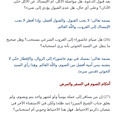
بعد قبول الدعوة، هل مواصلة الأكل، أم الإمساك عن الأكل حتّى
الأذان؟ وعلى أي حال، هل عدم القبول يؤدي إلى شيء؟
بسمه تعالى؛ لا يجب القبول، والقبول أفضل، وإذا أفطر لا يجب
الإمساك إلى الغروب، واللّه العالم.
(26) هل صيام عاشوراء إلى الغروب الشرعي مستحب؟ وهل صحيح
ما ينقل عن السيد الخوئي بأنه يرى استحبابه؟
بسمه تعالى؛ يمسك في يوم عاشوراء إلى الزوال، والإفطار حتّى لا
يتشبه ببني اُمية أفضل من الصوم، واللّه العالم. وهذا رأي السيد
الخوئي (قدس سره).
أحكام الصوم في السفر والمرض
(27) إن من يسافر إلى عمله يومياً ولو لشهر واحد يتم ويصوم، ولم
يعلق جناب الشيخ الميرزا (مد ظله) ولكن في الاستفتاء الآخر في
شعبان ذكرتم الاحتياط، فهل هذا الاحتياط وجوبي أم استحبابي؟