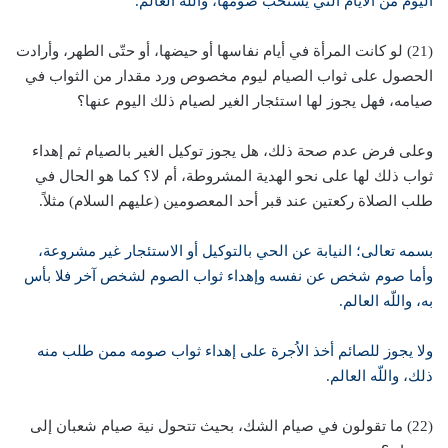
اليوم من الأيام التي يستحب صومها، واللّه العالم.
(21) لو كانت المرأة في أيام نفاسها أو حيضها، أو حتّى الطهر، وأرادت
الحصول على ثواب الصيام ليوم مخصوص ورد مقدار من الثواب في
صيامه، فهل يجوز لها استئجار الغير لصيام ذلك اليوم عنها؟
وعلى فرض عدم صحة ذلك، هل يجوز توكيل الغير بالصيام ثم إهداء
ثواب ذلك لها على نحو الهدية المشروطة، أم لا؟ كما هو الحال في
طلب الصلاة ركعتين عند قبر أحد المعصومين (عليهم السلام) مثلاً.
بسمه تعالى؛ النيابة عن الحي بالتوكيل أو الاستئجار غير مشروعة،
وأما صوم شخص عن نفسه وإهداء ثواب الصوم لشخص آخر فلا بأس
به، واللّه العالم.
ولا يجوز للصائم أخذ الاُجرة على إهداء ثواب صومه ممن طلب منه
ذلك، واللّه العالم.
(22) ما تقولون في صيام الشك، بحيث تتحول نية صيام شعبان إلى