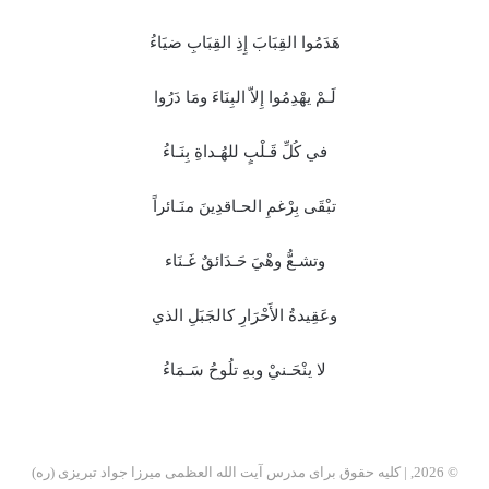
هَدَمُوا القِبَابَ إِذِ القِبَابِ ضيَاءُ
لَـمْ يهْدِمُوا إِلاّ البِنَاءَ ومَا دَرُوا
في كُلِّ قَـلْبٍ للهُـداةِ بِنَـاءُ
تبْقَى بِرْغمِ الحـاقدِينَ منَـائراً
وتشـعُّ وهْيَ حَـدَائقٌ غَـنَاء
وعَقِيدةُ الأَحْرَارِ كالجَبَلِ الذي
لا ينْحَـنيْ وبهِ تلُوحُ سَـمَاءُ
© 2026, | کلیه حقوق برای مدرس آیت الله العظمی میرزا جواد تبریزی (ره)