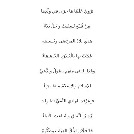
تَرْوِيْ عَلَيْنَا مَا جَرَى في وِلْدِها
مِنْ قُـبّةٍ نُسِفَـتْ و جَلَّ بَلاءُ
هذي بلادُ المرتضَى وحُسـيْنِهِ
عَبَثَتْ بها بالْغَـدْرَةِ الخُصَـمَاءُ
وغَدَا الفتَى منْهم يصُولُ ويدَّعيْ
الإِسلامَ والإسَلامُ مـنْهُ بـرَاءُ
فَبِمَرْقدِ الهادي النَّقيِّ تطاولت
زُمَـرُ النِّفاقِ وشَـاعتِ الأنباءُ
قَدْ فَجَّرُوا تِلْكَ القِباب وظَنُّهمْ