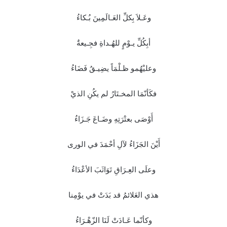
وعَـلاَ بِكلِّ العَـالَمِينَ بُـكاءُ
أبِكُلِّ يـوْمٍ للهُـداةِ فجِـيعةٌ
وعليْهُمو ظـلْمَاً يضِيـقُ فَضَاءُ
فكَأنّمَا المخـتَارُ لم يكُنِ الذيْ
أَوْصَى بعتْرَتِهِ وضَـاعَ جَـزَاءُ
أَيْنَ الجَزَاءُ لآلِ أحْمَدَ في الورى
وعلَى العِـرَاقِ تَوَاثَبَ الأعْدَاءُ
هذي العَلائمُ قد بَدَتْ في يوْمِنا
وكأنّما عَـادَتْ لَنَا الزّهْـرَاءُ