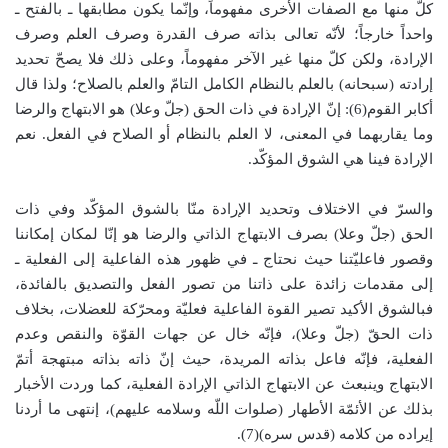
كلّ منها مع الصفات الأُخرى مفهوماً، وإنّما يكون مطابقها ـ بالفتح ـ
واحداً خارجاً؛ لأنّه تعالى بذاته صرف القدرة وصرف العلم وصرف
الإرادة، ولكن كلّ منها غير الآخر مفهوماً، وعلى ذلك فلا يصحّ تحديد
إرادته (سبحانه) بالعلم بالنظام الكامل التامّ والعلم بالصلاح؛ ولذا قال
أكابر القوم(6): إنّ الإرادة في ذات الحق (جلّ وعلا) هو الابتهاج والرضا
وما يقاربهما في المعنى، لا العلم بالنظام أو الصلاح في الفعل. نعم
الإرادة فينا هي الشوق المؤكّد.
والسرّ في الاختلاف وتحديد الإرادة منّا بالشوق المؤكّد وفي ذات
الحق (جلّ وعلا) بصرف الابتهاج الذاتي والرضا هو إنّا لمكان إمكاننا
وقصور فاعليّتنا حيث نحتاج ـ في ظهور هذه الفاعلية إلى الفعلية ـ
إلى مقدمات زائدة على ذاتنا من تصور الفعل والتصديق بالفائدة،
فبالشوق الأكيد تصير القوة الفاعلية فعليّة ومحرّكة للعضلات، بخلاف
ذات الحقّ (جلّ وعلا)، فإنّه خال عن جهات القوّة والنقص وعدم
الفعلية، فإنّه فاعل بذاته المريدة، حيث إنّ ذاته بذاته مبتهجة أتمّ
الابتهاج وينبعث عن الابتهاج الذاتي الإرادة الفعلية، كما وردت الأخبار
بذلك عن الأئمّة الأطهار (صلوات اللّه وسلامه عليهم)، إنتهى ما أردنا
إيراده من كلامه (قدس سره)(7).