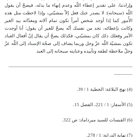
وإرادتنا، على تقدير إعطاء اللّه وعدم إنهاء ما بذله، فيصحّ أن يقول
اللّه (سبحانه): لا يصدر عنك فعل إلاّ بمشيّتي، وإذا لاحظت مثل هذه
الأُمور كما إذا أوجد شخص أمراً تكون تمام آلاته ومعدّاته بيد الغير
وكانت بإعطائه، تجد من نفسك أنّه يصحّ للغير أن يقول: أنا أوجدت
الأمر وفعلك ذلك كان بمشيّتي، فكذلك يصحّ أن يقال إنّ أفعال العباد
تكون بمشيّة اللّه عزّ وجل وربما يضاف إلى صحّة الإسناد إلى اللّه عزّ
وجلّ ملاحظة لطفه وتأييده وعنايته سبحانه إلى العبد
———————————————————————————
————
(4) نهج البلاغة: الخطبة 1 / 39.
(5) الأسفار: 1 / 221، الفصل 15.
(6) القبسات للسيد ميرداماد: ص 322.
(7) نهاية الدراية: 1 / 278.