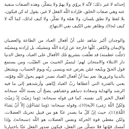
إحداثه لا غير ذلك؛ لأنّه لا يروّي ولا يهمّ ولا يتفكّر، وهذه الصفات منفية
عنه وهي صفات الخلق، فإرادة اللّه الفعل لا غير، يقول له كن فيكون،
بلا لفظ ولا نطق بلسان، ولا همّة ولا تفكّر، ولا كيف لذلك، كما أنّه لا
كيف له(9)، وظاهر نفي الكيف نفي الابتهاج.
والوجدان أكبر شاهد على أنّ أفعال العباد من الطاعة والعصيان
والإيمان والكفر، كلّها خارجة عن إرادة اللّه ومشيتّه، بل إرادته ومشيّته
(جلّت عظمته) قد تعلّقت بتشريع تلك الأفعال على العباد، وجعل الدنيا
دار الابتلاء والامتحان لهم؛ ليتميّز الخبيث من الطيّب، ومن يستمع
قول الحقّ ويتّبعه عمّن يعرض عنه وينسى ربَّه ويومَ الحساب، ويشتغل
بالدنيا وغرورها. نعم بما أنّ أفعال العباد تصدر عنهم بحول اللّه وقوّته،
يعني بالقدرة التي أعطاها ربّ العباد إيّاهم، وأرشدهم إلى ما فيه
الرشد والهداية وسعادة دنياهم وعقباهم، يصحّ أن يسند اللّه سبحانه
أفعال الخير إلى نفسه، كما في قوله سبحانه: (وَما رَمَيْتَ إِذْ رَمَيْتَ
وَلكِنَّ اللّهَ رَمَى) الآية(10)، وقوله سبحانه: (وَما تَشاءُوْنَ إِلاّ أنْ يَشاءَ
اللّهُ)(11)، حيث إنّ كلّ ما يصدر عنّا هو من قبيل تحريك العضلات،
ولكن معطي قوة الحركة ونفس العضلات هو اللّه (سبحانه)، وإذا
أمسك قوّتها فلا نتمكّن من الفعل، فيكون صدور الفعل عنّا باختيارنا