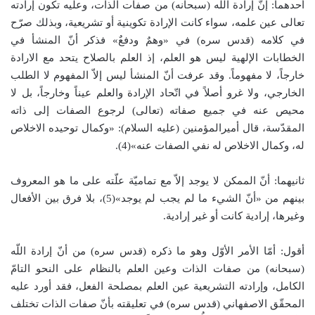
أحدهما: إنّ إرادة اللّه (سبحانه) من صفات الذات، وعليه تكون إرادته
تعالى عين علمه، سواء كانت الإرادة تكوينية أو تشريعية، وبذلك صرّح
في كلامه (قدس سره) في «وهمٌ ودفعٌ» فذكر أنّ المنشأ في
الخطابات الإلهية ليس هو العلم، إذ العلم بالصلاح يتحد مع الارادة
خارجاً، لا مفهوماً. وقد عرفت أنّ المنشأ ليس إلاّ المفهوم لا الطلب
الخارجي، ولا غرو أصلاً في اتّحاد الإرادة والعلم عيناً وخارجاً، بل لا
محيص عنه في جميع صفاته (تعالى) لرجوع الصفات إلى ذاته
المقدّسة، قال أميرالمؤمنين (عليه السلام): «وكمال توحيده الاخلاص
له، وكمال الاخلاص له نفي الصفات عنه»(4).
ثانيهما: أنّ الممكن لا يوجد إلاّ مع تماميّة علّته على ما هو المعروف
بينهم من «أنّ الشيء ما لم يجب لم يوجد»(5)، بلا فرق بين الأفعال
وغيرها، إرادية كانت أو غير إرادية.
أقول: أمّا الأمر الأوّل وهو ما ذكره (قدس سره) من أنّ إرادة اللّه
(سبحانه) من صفات الذات وعين العلم بالنظام على النحو التامّ
الكامل، وإرادته التشريعية عين العلم بمصلحة الفعل، فقد أورد عليه
المحقّق الاصفهاني (قدس سره) في تعليقته بأنّ صفات الذات تختلف