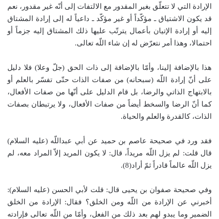
الإرادة التي لا تتعلّق بغير المقدور مع الالتفات إلى أنّه غير مقدور، نعم
قد يكون الاشتياق ـ مؤكّداً أو غير مؤكّد ـ داعياً له إلى إرادة المشتاق
إليه أو إرادة الإتيان بأعمال يترتّب عليها ذلك المشتاق إليه جزماً أو
احتمالا، وهذا أمر نتعرّض له إن شاء اللّه تعالى.
هذا بالإضافة إلينا، وأمّا بالإضافة إلى ذات الحق (جلّ وعلا) فلا دليل
على أنّ إرادة اللّه (سبحانه) من صفات الذات حتّى تفسّر بالعلم أو
بالابتهاج الذاتي والرضا، بل قام الدليل على أنّها من صفات الأفعال،
كما أنّ الرضا والسخط أيضاً من صفات الأفعال، ولا يرتبطان بصفات
الذات، كالقدرة والعلم والحياة.
فقد ورد في صحيحة عاصم بن حميد عن أبي عبداللّه (عليه السلام)
قال قلت: لم يزل اللّه مريداً، قال: لا يكون المريد إلاّ المراد معه، لم
يزل اللّه عالماً قادراً ثمّ أراد(8).
وفي صحيحة صفوان بن يحيى قال: قلت لأبي الحسن (عليه السلام):
أخبرني عن الإرادة من اللّه ومن الخلق؟ فقال: الإرادة من الخلق
الضمير وما يبدو لهم بعد ذلك من الفعل، وأمّا من اللّه تعالى فإرادته