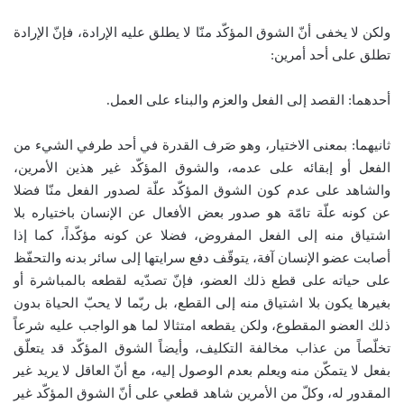
ولكن لا يخفى أنّ الشوق المؤكّد منّا لا يطلق عليه الإرادة، فإنّ الإرادة
تطلق على أحد أمرين:
أحدهما: القصد إلى الفعل والعزم والبناء على العمل.
ثانيهما: بمعنى الاختيار، وهو صَرف القدرة في أحد طرفي الشيء من
الفعل أو إبقائه على عدمه، والشوق المؤكّد غير هذين الأمرين،
والشاهد على عدم كون الشوق المؤكّد علّة لصدور الفعل منّا فضلا
عن كونه علّة تامّة هو صدور بعض الأفعال عن الإنسان باختياره بلا
اشتياق منه إلى الفعل المفروض، فضلا عن كونه مؤكّداً، كما إذا
أصابت عضو الإنسان آفة، يتوقّف دفع سرايتها إلى سائر بدنه والتحفّظ
على حياته على قطع ذلك العضو، فإنّ تصدّيه لقطعه بالمباشرة أو
بغيرها يكون بلا اشتياق منه إلى القطع، بل ربّما لا يحبّ الحياة بدون
ذلك العضو المقطوع، ولكن يقطعه امتثالا لما هو الواجب عليه شرعاً
تخلّصاً من عذاب مخالفة التكليف، وأيضاً الشوق المؤكّد قد يتعلّق
بفعل لا يتمكّن منه ويعلم بعدم الوصول إليه، مع أنّ العاقل لا يريد غير
المقدور له، وكلّ من الأمرين شاهد قطعي على أنّ الشوق المؤكّد غير