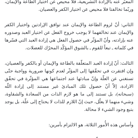
المعبّر عنه بالإرادة التشريعية، فلا محيص عن اختيار الطاعة والإيمان،
وربّما تخالفتا فلا محيص عن اختيار الكفر والعصيان.
الثاني: أنّ لزوم الطاعة والإيمان عند توافق الإرادتين واختيار الكفر
والإيمان عند تخالفهما لا يوجب خروج الفعل عن اختيار العبد وصدوره
عنه بإرادته، وأنّ المؤثّر في حصول الفعل هي إرادة العبد التي فسّرها
في كلماته ـ تبعاً للقوم ـ بالشوق المؤكّد المحرّك للعضلات.
الثالث: أنّ إرادة العبد المتعلّقة بالطاعة والإيمان أو بالكفر والعصيان،
وإن افتقرت في تحقّقها إلى المؤثّر لعدم كونها ضرورية وواجبة حتّى
تستغني عن العلّة وإنّ مبادئها عند اجتماعها هي المؤثّرة في تحقّق
الارادة، إلاّ أنّ حصول تلك المبادئ غير مستند إلى إرادة اللّه
(سبحانه)، بل تستند إلى ما هو لازم الذات من السعادة والشقاوة،
وشيء منهما لا يعلّل، حيث إنّ اللازم للذات لا يحتاج إلى علّة، بل يوجد
بتبع وجود الشيء لا محالة.
وأساس هذه الأُمور الثلاثة، هو الالتزام بأمرين: