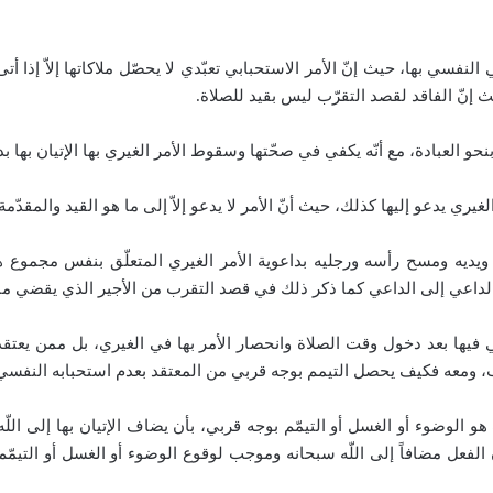
النفسي بها، حيث إنّ الأمر الاستحبابي تعبّدي لا يحصّل ملاكاتها إلاّ إذا أت
يث إنّ الفاقد لقصد التقرّب ليس بقيد للصلاة.
 بنحو العبادة، مع أنّه يكفي في صحّتها وسقوط الأمر الغيري بها الإتيان بها ب
لغيري يدعو إليها كذلك، حيث أنّ الأمر لا يدعو إلاّ إلى ما هو القيد والمقدّم
 ومسح رأسه ورجليه بداعوية الأمر الغيري المتعلّق بنفس مجموع هذه الأ
حو الداعي إلى الداعي كما ذكر ذلك في قصد التقرب من الأجير الذي يقضي م
 فيها بعد دخول وقت الصلاة وانحصار الأمر بها في الغيري، بل ممن يعتقد
ّب، ومعه فكيف يحصل التيمم بوجه قربي من المعتقد بعدم استحبابه النفسي
و الوضوء أو الغسل أو التيمّم بوجه قربي، بأن يضاف الإتيان بها إلى اللّه س
لفعل مضافاً إلى اللّه سبحانه وموجب لوقوع الوضوء أو الغسل أو التيمّم