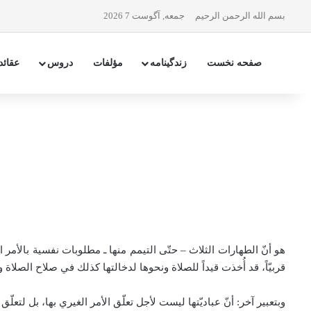
بسم الله الرحمن الرحیم
جمعه, آگوست 7 2026
صفحه نخست
زندگینامه
مؤلفات
دروس
عقائد
هو أنّ الطهارات الثلاث – حتّى التيمم منها ـ مطلوبات نفسية بالأمر 
قربيّاً، قد أُخذت قيداً للصلاة ونحوها لدخالتها كذلك في صلاح الصلاة و
وبتعبير آخر: أنّ عباديّتها ليست لأجل تعلّق الأمر الغيري بها، بل لتع