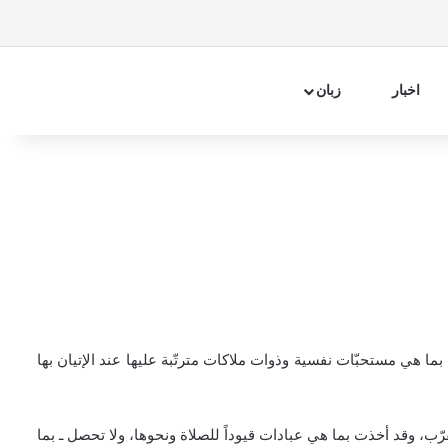
فیسبوک
اینستاگرام
تلگرام
آپارات
سایدبار
جستجو 
اخبار
زبان
ما هي مستحبّات نفسية وذوات ملاكات مترتّبة عليها عند الإتيان بها
تقرّب، وقد أخذت بما هي عبادات قيوداً للصلاة ونحوها، ولا تحصل ـ بما