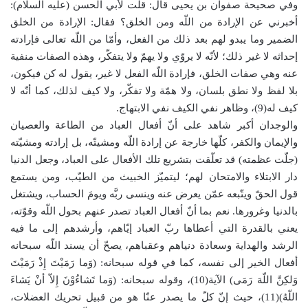
وفي صحيحة صفوان بن يحيى قال: قلت لأبي الحسن (عليه السلام):
أخبرني عن الإرادة من اللّه ومن الخلق؟ فقال: الإرادة من الخلق
الضمير وما يبدو لهم بعد ذلك من الفعل، وأمّا من اللّه تعالى فإرادته
إحداثه لا غير ذلك؛ لأنّه لا يروّي ولا يهمّ ولا يتفكّر، وهذه الصفات منفية
عنه وهي صفات الخلق، فإرادة اللّه الفعل لا غير، يقول له كن فيكون،
بلا لفظ ولا نطق بلسان، ولا همّة ولا تفكّر، ولا كيف لذلك، كما أنّه لا
كيف له(9)، وظاهر نفي الكيف نفي الابتهاج.
والوجدان أكبر شاهد على أنّ أفعال العباد من الطاعة والعصيان
والإيمان والكفر، كلّها خارجة عن إرادة اللّه ومشيتّه، بل إرادته ومشيّته
(جلّت عظمته) قد تعلّقت بتشريع تلك الأفعال على العباد، وجعل الدنيا
دار الابتلاء والامتحان لهم؛ ليتميّز الخبيث من الطيّب، ومن يستمع
قول الحقّ ويتّبعه عمّن يعرض عنه وينسى ربَّه ويومَ الحساب، ويشتغل
بالدنيا وغرورها. نعم بما أنّ أفعال العباد تصدر عنهم بحول اللّه وقوّته،
يعني بالقدرة التي أعطاها ربّ العباد إيّاهم، وأرشدهم إلى ما فيه
الرشد والهداية وسعادة دنياهم وعقباهم، يصحّ أن يسند اللّه سبحانه
أفعال الخير إلى نفسه، كما في قوله سبحانه: (وَما رَمَيْتَ إِذْ رَمَيْتَ
وَلكِنَّ اللّهَ رَمَى) الآية(10)، وقوله سبحانه: (وَما تَشاءُوْنَ إِلاّ أنْ يَشاءَ
اللّهُ)(11)، حيث إنّ كلّ ما يصدر عنّا هو من قبيل تحريك العضلات،