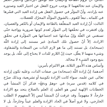
والإيمان عند تخالفهما لا يوجب خروج الفعل عن اختيار العبد وصدوره
عنه بإرادته، وأنّ المؤثّر في حصول الفعل هي إرادة العبد التي فسّرها
في كلماته ـ تبعاً للقوم ـ بالشوق المؤكّد المحرّك للعضلات.
الثالث: أنّ إرادة العبد المتعلّقة بالطاعة والإيمان أو بالكفر والعصيان،
وإن افتقرت في تحقّقها إلى المؤثّر لعدم كونها ضرورية وواجبة حتّى
تستغني عن العلّة وإنّ مبادئها عند اجتماعها هي المؤثّرة في تحقّق
الارادة، إلاّ أنّ حصول تلك المبادئ غير مستند إلى إرادة اللّه
(سبحانه)، بل تستند إلى ما هو لازم الذات من السعادة والشقاوة،
وشيء منهما لا يعلّل، حيث إنّ اللازم للذات لا يحتاج إلى علّة، بل يوجد
بتبع وجود الشيء لا محالة.
وأساس هذه الأُمور الثلاثة، هو الالتزام بأمرين:
أحدهما: إنّ إرادة اللّه (سبحانه) من صفات الذات، وعليه تكون إرادته
تعالى عين علمه، سواء كانت الإرادة تكوينية أو تشريعية، وبذلك صرّح
في كلامه (قدس سره) في «وهمٌ ودفعٌ» فذكر أنّ المنشأ في
الخطابات الإلهية ليس هو العلم، إذ العلم بالصلاح يتحد مع الارادة
خارجاً، لا مفهوماً. وقد عرفت أنّ المنشأ ليس إلاّ المفهوم لا الطلب
الخارجي، ولا غرو أصلاً في اتّحاد الإرادة والعلم عيناً وخارجاً، بل لا