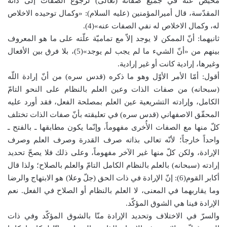
محيص عنه في جميع صفاته (تعالى) لرجوع الصفات إلى ذاته
المقدّسة، قال أميرالمؤمنين (عليه السلام): «وكمال توحيده الاخلاص
له، وكمال الاخلاص له نفي الصفات عنه»(4).
ثانيهما: أنّ الممكن لا يوجد إلاّ مع تماميّة علّته على ما هو المعروف
بينهم من «أنّ الشيء ما لم يجب لم يوجد»(5)، بلا فرق بين الأفعال
وغيرها، إرادية كانت أو غير إرادية.
أقول: أمّا الأمر الأوّل وهو ما ذكره (قدس سره) من أنّ إرادة اللّه
(سبحانه) من صفات الذات وعين العلم بالنظام على النحو التامّ
الكامل، وإرادته التشريعية عين العلم بمصلحة الفعل، فقد أورد عليه
المحقّق الاصفهاني (قدس سره) في تعليقته بأنّ صفات الذات تختلف
كلّ منها مع الصفات الأُخرى مفهوماً، وإنّما يكون مطابقها ـ بالفتح ـ
واحداً خارجاً؛ لأنّه تعالى بذاته صرف القدرة وصرف العلم وصرف
الإرادة، ولكن كلّ منها غير الآخر مفهوماً، وعلى ذلك فلا يصحّ تحديد
إرادته (سبحانه) بالعلم بالنظام الكامل التامّ والعلم بالصلاح؛ ولذا قال
أكابر القوم(6): إنّ الإرادة في ذات الحق (جلّ وعلا) هو الابتهاج والرضا
وما يقاربهما في المعنى، لا العلم بالنظام أو الصلاح في الفعل. نعم
الإرادة فينا هي الشوق المؤكّد.
والسرّ في الاختلاف وتحديد الإرادة منّا بالشوق المؤكّد وفي ذات