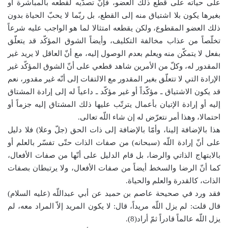
على حياته على قطع ذلك العضو، فإنّ تصدّيه لقطعه بالمباشرة أو
بغيرها يكون بلا اشتياق منه إلى القطع، بل ربّما لا يحبّ الحياة بدون
ذلك العضو المقطوع، ولكن يقطعه امتثالا لما هو الواجب عليه شرعاً
تخلّصاً من عذاب مخالفة التكليف، وأيضاً الشوق المؤكّد قد يتعلّق
بفعل لا يتمكّن منه ويعلم بعدم الوصول إليه، مع أنّ العاقل لا يريد غير
المقدور له، وكلّ من الأمرين شاهد قطعي على أنّ الشوق المؤكّد غير
الإرادة التي لا تتعلّق بغير المقدور مع الالتفات إلى أنّه غير مقدور، نعم
قد يكون الاشتياق ـ مؤكّداً أو غير مؤكّد ـ داعياً له إلى إرادة المشتاق
إليه أو إرادة الإتيان بأعمال يترتّب عليها ذلك المشتاق إليه جزماً أو
احتمالا، وهذا أمر نتعرّض له إن شاء اللّه تعالى.
هذا بالإضافة إلينا، وأمّا بالإضافة إلى ذات الحق (جلّ وعلا) فلا دليل
على أنّ إرادة اللّه (سبحانه) من صفات الذات حتّى تفسّر بالعلم أو
بالابتهاج الذاتي والرضا، بل قام الدليل على أنّها من صفات الأفعال،
كما أنّ الرضا والسخط أيضاً من صفات الأفعال، ولا يرتبطان بصفات
الذات، كالقدرة والعلم والحياة.
فقد ورد في صحيحة عاصم بن حميد عن أبي عبداللّه (عليه السلام)
قال قلت: لم يزل اللّه مريداً، قال: لا يكون المريد إلاّ المراد معه، لم
يزل اللّه عالماً قادراً ثمّ أراد(8).