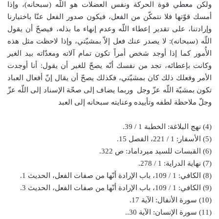
ولكن معطي قوة الحركة ونفس العضلات هو اللّه (سبحانه)، وإذا
أمسك قوّتها فلا نتمكّن من الفعل، فيكون صدور الفعل عنّا باختيارنا
وإرادتنا، على تقدير إعطاء اللّه وعدم إنهاء ما بذله، فيصحّ أن يقول
اللّه (سبحانه): لا يصدر عنك فعل إلاّ بمشيّتي، وإذا لاحظت مثل هذه
الأُمور كما إذا أوجد شخص أمراً تكون تمام آلاته ومعدّاته بيد الغير
وكانت بإعطائه، تجد من نفسك أنّه يصحّ للغير أن يقول: أنا أوجدت
الأمر وفعلك ذلك كان بمشيّتي، فكذلك يصحّ أن يقال إنّ أفعال العباد
تكون بمشيّة اللّه عزّ وجل وربما يضاف إلى صحّة الإسناد إلى اللّه عزّ
وجلّ ملاحظة لطفه وتأييده وعنايته سبحانه إلى العبد
(4) نهج البلاغة: الخطبة 1 / 39.
(5) الأسفار: 1 / 221، الفصل 15.
(6) القبسات للسيد ميرداماد: ص 322.
(7) نهاية الدراية: 1 / 278.
(8) الكافي: 1 / 109، باب الإرادة أنّها من صفات الفعل، الحديث 1.
(9) الكافي: 1 / 109، باب الإرادة أنّها من صفات الفعل، الحديث 3.
(10) سورة الأنفال: الآية 17.
(11) سورة الإنسان: الآية 30..