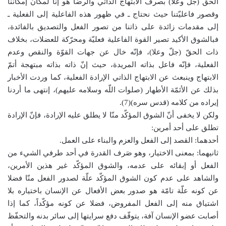
الحق (جلّ وعلا) بصرف الابتهاج الذاتي والرضا هو إنّا لمكان إمكاننا
وقصور فاعليّتنا حيث نحتاج ـ في ظهور هذه الفاعلية إلى الفعلية ـ
إلى مقدمات زائدة على ذاتنا من تصور الفعل والتصديق بالفائدة،
فبالشوق الأكيد تصير القوة الفاعلية فعليّة ومحرّكة للعضلات، بخلاف
ذات الحقّ (جلّ وعلا)، فإنّه خال عن جهات القوّة والنقص وعدم
الفعلية، فإنّه فاعل بذاته المريدة، حيث إنّ ذاته بذاته مبتهجة أتمّ
الابتهاج وينبعث عن الابتهاج الذاتي الإرادة الفعلية، كما وردت الأخبار
بذلك عن الأئمّة الأطهار (صلوات اللّه وسلامه عليهم)، إنتهى ما أردنا
إيراده من كلامه (قدس سره)(7).
ولكن لا يخفى أنّ الشوق المؤكّد منّا لا يطلق عليه الإرادة، فإنّ الإرادة
تطلق على أحد أمرين:
أحدهما: القصد إلى الفعل والعزم والبناء على العمل.
ثانيهما: بمعنى الاختيار، وهو صَرف القدرة في أحد طرفي الشيء من
الفعل أو إبقائه على عدمه، والشوق المؤكّد غير هذين الأمرين،
والشاهد على عدم كون الشوق المؤكّد علّة لصدور الفعل منّا فضلا
عن كونه علّة تامّة هو صدور بعض الأفعال عن الإنسان باختياره بلا
اشتياق منه إلى الفعل المفروض، فضلا عن كونه مؤكّداً، كما إذا
أصابت عضو الإنسان آفة، يتوقّف دفع سرايتها إلى سائر بدنه والتحفّظ