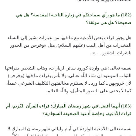
(182) ما هو رأي سماحتكم في زيارة الناحية المقدسة؟ هل هي
صحيحة؟ هل هي موثقة؟
هل يجوز قراءة بعض الأدعية مع ما فيها من عبارات تشير إلى النساء
المخدرات من أهل البيت (عليهم السلام)، مثل «وخرجن من الخدور
ناشرات الشعور . . .».
بسمه تعالى؛ هي واردة كورود سائر الزيارات، ويثاب الشخص بقراءتها
الثواب الموعود إن شاء اللّه تعالى. ولا بأس بقراءة ما فيها (وخرجن)
لأن خروجهن ـ كما ورد ـ لا يستلزم مخالفتهن التكليف الشرعي عمداً،
كما لا يخفى على البصير المتأمل، واللّه العالم.
(183) أيهما أفضل في شهر رمضان المبارك؛ قراءة القرآن الكريم، أم
قراءة الأدعية، وخاصة أدعية الصحيفة السجادية؟
بسمه تعالى؛ الأدعية الواردة في أيام وليالي شهر رمضان المبارك لا