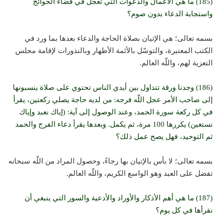
(185) ما هي الأعمال والدعوات التي تعجل في قضاء الحوائج
واستجابة الدعاء بدون صوم؟
بسمه تعالى؛ هي الإتيان بصلاة الحاجة والدعاء بعدها بما ورد في
الكتب المعتبرة، والتوسّل بالأئمة الأطهار وبالنذورات لإقامة مجلس
التعزية لهم، واللّه العالم.
(186) وجدنا ورقة تتداول بين أيدي الناس تحتوي على صلاة ينسبونها
إلى صاحب الأمر عجل اللّه فرجه: من لديه حاجة يصلي ركعتين، يقرأ
في كل ركعة سورة الحمد، وعند الوصول إلى آية: (إياك نعبد وإياك
نستعين) يكررها 100 مرة، ثم يكمل. وبعدها يقرأ دعاء الفرج والحمد
ثم التوحيد، فهل يصح عمل ذلك؟
بسمه تعالى؛ لا بأس بالإتيان بها رجاءً، وحصول المراد من اللّه سبحانه
تفضل على العبد وهو الواسع الكريم، واللّه العالم.
(187) ما هي أهم الأذكار والأوراد والأدعية والسور التي ينبغي أن
نقرأها في كل يوم؟