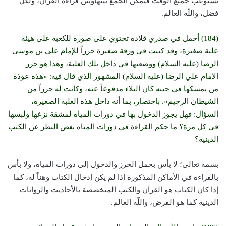
تستوعب جميع الوقت فيمكن الجمع بينهاوبين قراءة القرآن، ولكلٍّ
فضل، واللّه العالم.
(184) أحمل في صدري قلادة تحتوي على صورة للكعبة على هيئة
علبة صغيرة، وقد كتبت في ورقة صغيرة حرزاً للإمام علي بن موسى
الرضا (عليه السلام) ووضعتها في داخل تلك العلبة، وهذا هو حرز
الإمام علي الرضا (عليه السلام) المشهور الذي قال فيه: «هذه عوذة
من يمسكها في جيبه كان البلاء مدفوعاً عنه، وكانت له حرزاً من
الشيطان الرجيم». باختصار، بما أنه داخل هذه العلبة الصغيرة،
السؤال: فهل يجوز الدخول بها في دورات المياه لمشقة نزعها ولبسها
في كل مرة؟ ما حكم القراءة في دورات المياه بغض النظر عن الكتب
الدينية؟
بسمه تعالى؛ لا بأس بحمل الحرز والدخول إلى دورات المياه، ولا بأس
بالقراءة في الأماكن المذكورة إذا لم يكن إدخال الكتاب وهناً له، كما
إذا كان الكتاب هو القرآن والكتب المتخصصة بالأحاديث والروايات
الدينية كما هو الفرض، واللّه العالم.