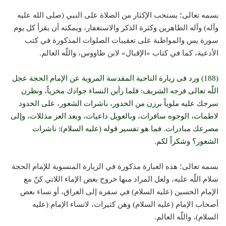
بسمه تعالى؛ يستحب الإكثار من الصلاة على النبي (صلى الله عليه
وآله) وآله الطاهرين وكثرة الذكر والاستغفار، ويمكنه أن يقرأ كل يوم
سورة يس والمواظبة على تعقيبات الصلوات المذكورة في كتب
الأدعية، كما في كتاب «الإقبال» لابن طاووس، واللّه العالم.
(188) ورد فى زيارة الناحية المقدسة المروية عن الإمام الحجة عجل
اللّه تعالى فرجه الشريف: فلما رأين النساء جوادك مخزياً، ونظرن
سرجك عليه ملوياً برزن من الخدور، ناشرات الشعور، على الخدود
لاطمات، الوجوه سافرات، وبالعويل داعيات، وبعد العز مذللات، وإلى
مصرعك مبادرات. فما هو تفسير قوله (عليه السلام): ناشرات
الشعور؟ وشكراً لكم.
بسمه تعالى؛ هذه العبارة مذكورة في الزيارة المنسوبة للإمام الحجة
سلام اللّه عليه، ولعل المراد منها خروج بعض الإماء اللاتي كنّ مع
الإمام الحسين (عليه السلام) في سفره إلى العراق، أو نساء بعض
أصحاب الإمام (عليه السلام) وهن كثيرات، لانساء الإمام (عليه
السلام)، واللّه العالم.