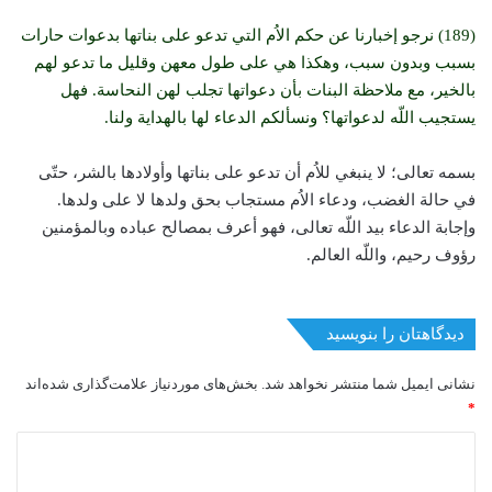
(189) نرجو إخبارنا عن حكم الاُم التي تدعو على بناتها بدعوات حارات
بسبب وبدون سبب، وهكذا هي على طول معهن وقليل ما تدعو لهم
بالخير، مع ملاحظة البنات بأن دعواتها تجلب لهن النحاسة. فهل
يستجيب اللّه لدعواتها؟ ونسألكم الدعاء لها بالهداية ولنا.
بسمه تعالى؛ لا ينبغي للاُم أن تدعو على بناتها وأولادها بالشر، حتّى
في حالة الغضب، ودعاء الاُم مستجاب بحق ولدها لا على ولدها.
وإجابة الدعاء بيد اللّه تعالى، فهو أعرف بمصالح عباده وبالمؤمنين
رؤوف رحيم، واللّه العالم.
دیدگاهتان را بنویسید
نشانی ایمیل شما منتشر نخواهد شد.
بخش‌های موردنیاز علامت‌گذاری شده‌اند
*
د
ی