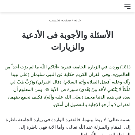
منو
جس
خانه
/
صفحه نخست
الأسئلة والأجوبة فی الأدعية
والزيارات
(181) وردت في الزيارة الجامعة فقرة: «آتاكم اللّه ما لم يؤت أحداً من
العالمين»، وفي القرآن الكريم حكاية عن النبي
سليمان (على نبينا
وآله وعليه أفضل الصلاة وأتم السلام): (قال اغفرلي) و(رَبِّ هَبْ لي
مُلْكاً لا يَنْبَغيِ لأَحَد مِنْ بَعْدي) سورة ص: الآية 35. ومن المعلوم أن
بعده في هذه الدنيا محمد (صلى الله عليه وآله)، فكيف نجمع بينهما،
اغفرلي؟ و أرجو الإجابة بالتفصيل إن أمكن.
بسمه تعالى؛ لا ربط بينهما، فالفقرة الواردة في زيارة الجامعة ناظرة
إلى المقام والمنزلة عند اللّه تعالى، وأما الآية فهي ناظرة إلى
السلطة الدنيوية، واللّه العالم.