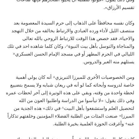
تقسيم الأرزاق».
وكان نفسه محافظاً على الذهاب إلى حرم السيدة المعصومة بعد
منتصف الليل لأداء ورده العبادي والارتباط بخالقه من خلال التهجد
والاحياء، فقد خصص هذا الوقت للارتباط الروحي بالله تعالى
والمناجاة والتوسل بأهل بيت النبوة^، وكان كلما شاهده احد في تلك
الليالي في الحرم المطهر أو في مسجد الإمام الحسن العسكري×
يستلهم منه العبر والدروس.
ومن الخصوصيات الاُخرى للميرزا التبريزي+ أنه كان يولي أهمية
خاصة لدروسه وأبحاثه كما لو أنه في ريعان شبابه ولا يسمح بتضييع
لحظة واحدة من وقته، وبقي على هذه الوتيرة إلى آخر لحظات عمره
وفي ذلك يقول: «لا تيأسوا من الدراسة واطلبوا العون من الله
لتحصيل العلم واستشفعوا بأهل البيت^ في ذلك» هذه الجدية من
الميرزا+ صنعت المئات من الطلبة الفضلاء المؤمنين وخلفتهم تذكاراً
عنه+ وأغرقت الحوزة العلمية بخيرة الطلبة.