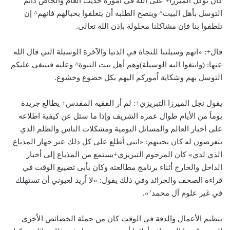
كان توكل الميرزا+ على الله في اُموره حديث العام والخاص دائم
التوسل بأهل البيت^ وينصح الطلبة أن يتعلقوا بحبالهم فانهم^ إن
تلطفوا بنا فإن مشاكلنا محلولة بإذن الله تعالى.
قال+: «انهم وسيلتنا للنجاة في الدنيا والآخرة الوسيلة التي قال الله
عنها: (وابتغوا اليه الوسيلة)وهم أهل بيت النبوة^ وعليه فينبغي عليكم
التوسل بهم وشكاية اُموركم اليهم بكل خضوع وخشوع.
يقول نجل الميرزا التبريزي+: لم أر الفقيه المقدس+ يطالع جريدة
يوماً من الأيام طوال عمره الشريف وإذا ما سئل عن كيفية اطلاعه
على أخبار العالم والمسائل اليومية ومشكلات الناس والظلم الذي
يتعرضون له كان يجيبهم: «انني أطلع على كل ذلك عبر جهاز المذياع
الذي لدي» كان المرحوم التبريزي+يستمع من المذياع إلى أخبار
الداخل والخارج أثناء برنامج مطالعته وكان يأبى تضييع الوقت في
قراءة الصحف والجرائد وفي ذلك يقول: «لا اُريد لعيوني أن تستهلك
في غير علوم آل محمد’».
تنظيم الأعمال والدقة في الوقت كان من جملة الخصائص الاُخرى