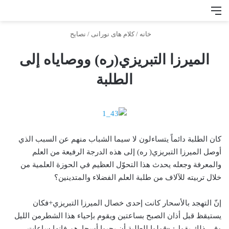
منو
جس
خانه
/
کلام های نورانی
/
نصايح
الميرزا التبريزي(ره) ووصاياه إلى
الطلبة
كان الطلبة دائماً يتساءلون لا سيما الشباب منهم عن السبب الذي
أوصل الميرزا التبريزي( ره) إلى هذه الدرجة الرفيعة
من العلم
والمعرفة وجعله يحدث هذا التحوّل العظيم في الحوزة العلمية من
خلال تربيته للآلاف من طلبة العلم الفضلاء والمتدينين؟
إنّ التهجد بالأسحار كانت إحدى خصال الميرزا التبريزي+فكان
يستيقظ قبل أذان الصبح بساعتين ويقوم بإحياء هذا الشطرمن الليل
وفي ذلك يقول: «قولوا للطلبة أن يحيوا أسحارهم فإنها ساعات