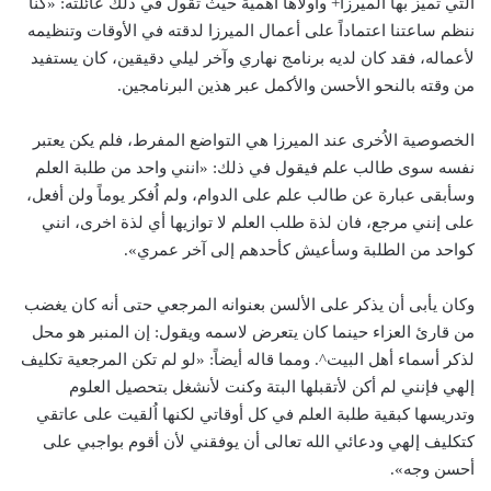
التي تميّز بها الميرزا+ وأولاها أهمية حيث تقول في ذلك عائلته: «كنا
ننظم ساعتنا اعتماداً على أعمال الميرزا لدقته في الأوقات وتنظيمه
لأعماله، فقد كان لديه برنامج نهاري وآخر ليلي دقيقين، كان يستفيد
من وقته بالنحو الأحسن والأكمل عبر هذين البرنامجين.
الخصوصية الاُخرى عند الميرزا هي التواضع المفرط، فلم يكن يعتبر
نفسه سوى طالب علم فيقول في ذلك: «انني واحد من طلبة العلم
وسأبقى عبارة عن طالب علم على الدوام، ولم اُفكر يوماً ولن أفعل،
على إنني مرجع، فان لذة طلب العلم لا توازيها أي لذة اخرى، انني
كواحد من الطلبة وسأعيش كأحدهم إلى آخر عمري».
وكان يأبى أن يذكر على الألسن بعنوانه المرجعي حتى أنه كان يغضب
من قارئ العزاء حينما كان يتعرض لاسمه ويقول: إن المنبر هو محل
لذكر أسماء أهل البيت^. ومما قاله أيضاً: «لو لم تكن المرجعية تكليف
إلهي فإنني لم أكن لأتقبلها البتة وكنت لأنشغل بتحصيل العلوم
وتدريسها كبقية طلبة العلم في كل أوقاتي لكنها اُلقيت على عاتقي
كتكليف إلهي ودعائي الله تعالى أن يوفقني لأن أقوم بواجبي على
أحسن وجه».