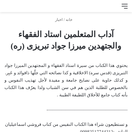
منو
جس
خانه
/
اخبار
آداب المتعلمين استاد الفقهاء
والجتهدین میرزا جواد تبریزی (ره)
یحتوي هذا الكتاب من سيرة استاذ الفقهاء و المجتهدین المیرزا جواد
التبریزی (قدس سره) الاخلاقية و كذا نصائحه التي جلّها ذافوائد و
عَبِر.
و كذلك حاوية على نصايح جامعة و مفيدة لأجل تهذيب النفوس و
بالخصوص للطلبة الذين هم في سن الشباب ولذا يعرّف هذا الكتاب
بأنه كتاب جامع للأخلاق اللطيفة الطيبة .
——————————————————-
و تستطيعون شراء هذا الكتاب النفيس من كتاب فروشي اسماعيليان
الهاتف :00982517744212