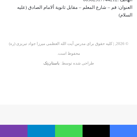
العنوان: قم – شارع المعلم – مقابل ثانوية ألامام الصادق (عليه
السلام)
© 2026, | کلیه حقوق برای مدرس آیت الله العظمی میرزا جواد تبریزی (ره)
محفوظ است.
طراحی شده توسط:
باستان‌تِک
فیسبوک
اینستاگرام
تلگرام
آپارات
فیسبوک
ایکس
واتس آپ
تلگرام
وایبر