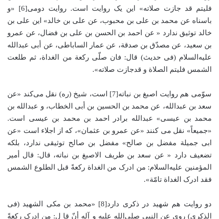
فلیتم قد جازت صلاته» این یک روایت است. روایت دومی[6] «و
باسناه عن محمد بن علی بن محبوب، عن علی بن خالد» این علی بن
خالد توثیق ندارد « عن احمد بن الحسن بن علی بن فضال، عن عمرو
بن سعید، عن مصدّق بن صدقة، عن عمار الساباطی، عن أبی عبدالله
علیه‌السلام (فی حدیث) قال: فان صلّی رکعة من الغداة،‌ ثم طلعت
الشمس فلیتم الصلاة‌ و قدجازت صلاته».
سوّمی هم روایت اصبغ بن نباته[7] است، شیخ (ره) نقل می‌کند «عن
سعد بن عبدالله، عن محمد بن الحسین بن أبی الخطاب، و عبدالله بن
محمد بن عیسی» عبدالله برادر احمد بن محمد بن عیسی است.
«جمیعاً» نقل می کنند «عن عمرو بن عثمان»، که از اجلاء است «‌عن
ابی جمیلة مفضل بن صالح» مفضل بن صالح توثیقی ندارد، بلکه
تضعیف دارد « عن سعد بن طریف الاصبغ بن نباته، قال: قال أمیر
المؤمنین علیه‌السلام: من ادرک من الغداة رکعةً قبل الطلوع الشمس
فقد ادرک الغداة تامّة».
دو روایت هم شهید در ذکری دارد[8] «محمد بن مکی الشهید (فی
الذکری) روی عن النبی صلی‌الله علیه و آله أنّ قا ل: من ادرک رکعةً