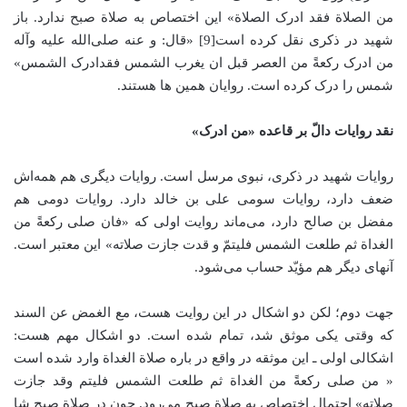
من الصلاة فقد ادرک الصلاة» این اختصاص به صلاة صبح ندارد. باز
شهید در ذکری نقل کرده است[9] «قال: و عنه صلی‌الله علیه وآله
من ادرک رکعةً من العصر قبل ان یغرب الشمس فقدادرک الشمس»
شمس را درک کرده است. روایان همین ها هستند.
نقد روایات دالّ بر قاعده «من ادرک»
روایات شهید در ذکری، نبوی مرسل است. روایات دیگری هم همه‌اش
ضعف دارد، روایات سومی علی بن خالد دارد. روایات دومی هم
مفضل بن صالح دارد، می‌ماند روایت اولی که «فان صلی رکعةً من
الغداة ثم طلعت الشمس فلیتمّ و قدت جازت صلاته» این معتبر است.
آنهای دیگر هم مؤیّد حساب می‌شود.
جهت دوم؛ لکن دو اشکال در این روایت هست، مع الغمض عن السند
که وقتی یکی موثق شد، تمام شده است. دو اشکال مهم هست:
اشکالی اولی ـ این موثقه در واقع در باره صلاة الغداة وارد شده است
« من صلی رکعةً من الغداة ثم طلعت الشمس فلیتم وقد جازت
صلاته» احتمال اختصاص به صلاة صبح می‌رود. چون در صلاة صبح شا