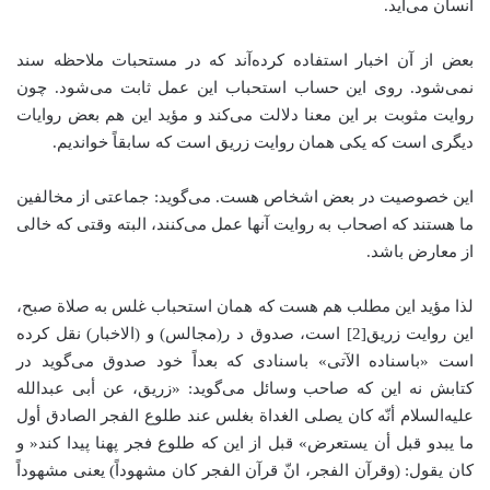
انسان می‌آید.
بعض از آن اخبار استفاده کرده‌آند که در مستحبات ملاحظه سند
نمی‌شود. روی این حساب استحباب این عمل ثابت می‌‌شود. چون
روایت مثوبت بر این معنا دلالت می‌کند و مؤید این هم بعض روایات
دیگری است که یکی همان روایت زریق است که سابقاً خواندیم.
این خصوصیت در بعض اشخاص هست. می‌گوید: جماعتی از مخالفین
ما هستند که اصحاب به روایت آنها عمل می‌کنند، البته وقتی که خالی
از معارض باشد.
لذا مؤید این مطلب هم هست که همان استحباب غلس به صلاة‌ صبح،
این روایت زریق[2] است، صدوق د ر(مجالس) و (الاخبار) نقل کرده
است «باسناده الآتی» باسنادی که بعداً خود صدوق می‌گوید در
کتابش نه این که صاحب وسائل می‌گوید: «زریق، عن أبی عبدالله
علیه‌السلام أنّه کان یصلی الغداة بغلس عند طلوع الفجر الصادق أول
ما یبدو قبل أن یستعرض» قبل از این که طلوع فجر پهنا پیدا کند« و
کان یقول: (وقرآن الفجر، انّ قرآن الفجر کان مشهوداً) یعنی مشهوداً