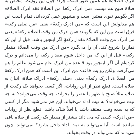
ادرک الصلاة» هم همین طور است. چرا؟ چون این روایت، مختص به
صلاة صبح هم نیست «من ادرک رکعةً من الصلاة فقد ادرک الصلاة»
اگر بگوییم نبوی معتبر است و مشهور عمل کرده‌اند، تمام است این
هم مدلولش این است که «من ادرک رکعةً» یعنی «من صلی رکعة»
فرق است بین این که بگویند: «من ادرک من وقت الصلاة رکعةً» یعنی
من ادرک من وقت الصلاة مقدار رکعةٍ اگر اینجور باشد، قبل از این که
نماز را شروع کند، آن را می‌گیرد «من ادرک من وقت الصلاة مقدار
رکعة» قبل از این که من داخل شوم مقدار رکعة را می‌دانم و درک
کرده‌ام آن اگر اینجور بود قاعده من ادرک عام می‌شود عالم را هم
می‌گرفت ولکن روایت قاعده من ادرک این است که «من ادرک رکعة
من الصلا ة، ادرک رکعةً» یعنی «صلی رکعة» ادراک صلاة، اتیان به
صلاة است. قطع نظر از این روایات، اگر کسی بخواهد یک رکعت از
صلاة مثلاً صبح یا ظهر یا عصر را بخواند، چه وقت می‌خواند؟ به چه
نیت می‌خواند؟ به نیت اداء می‌خواند. این هم نمی‌شود مگر از کسی
که به سعه وقت معتقد باشد یا اقلاً شاک باشد. قطع نظر از روایات
«من ادرک» کسی که می داند بیشتر از مقدار یک رکعت از صلاة باقی
نمانده است آیا می‌تواند به نیت اداء داخل بشود؟ نمی‌تواند. چون
می‌داند که نمی‌تواند در وقت بخواند.