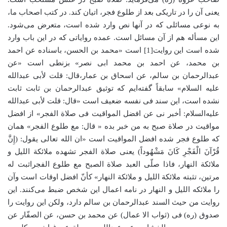
یعنی آن را در تاریکی بعد از طلوع فجر، اتیان کند. در کتب اصحاب ما،
به نوعی مسائلی که در آنها نص وارد شده است،‌ متعرض می‌شود.
این مسأله هم از آن مسائل است. عمده روایاتی که در این باب وارد
شده است این روایت[1] است «محمد بن الحسن، باسناده عن احمد
بن محمد، عن احمد بن محمد ابی نصر» بزنطی است «عن
عبدالرحمان بن سالم، عن اسحاق بن عمار،‌قال: قلت لأبی عبدالله
علیه السلام» سابقاً گفته‌ایم که توثیق عبدالرحمان بن ثابت ثابت
نشده است، این سند فی نفسه ضعیف است «قال: قلت لأبی عبدالله
علیه‌السلام: أخبر نی عن افضل المواقیت فی صلاة الفجر» از افضل
مواقیت در صلاة ‌صبح به من خبر بده « قال: مع طلوع الفجر» همان
که طلوع فجر شده افضل المواقیت است «ان الله تعالی یقول: (إِنَّ
قُرْآنَ الْفَجْرِ کَانَ مَشْهُوداً) یعنی صلاة الفجر تشهده ملائکة اللیل و
ملائکة النهار، فاذا صلّی العبد صلاة الصبح مع طلوع الفجراثبت له
مرتین، تثبته ملائکة اللیل و ملائکة النهار» کأنّ افضل اوقات است وآن
را ملائکه اللیل و النهار در نامه اعمال این شخص ضبط می‌کنند. این
روایت من حیث السند عبدالرحمان بن سالم دارد، ولکن این روایت را
صدوق (ره) فی (ثواب الا عمال) عن محمد بن حسن، عن الصفّار عن