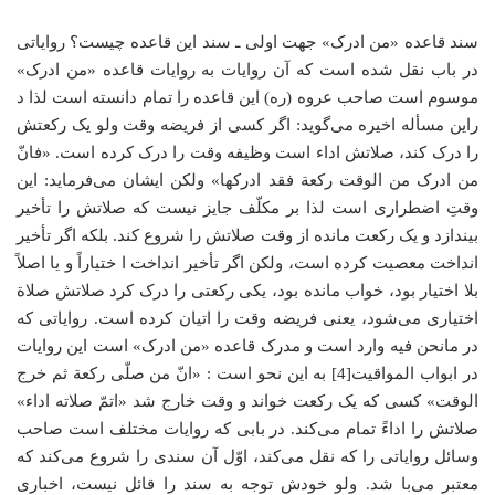
سند قاعده «من ادرک» جهت اولی ـ سند این قاعده چیست؟ روایاتی
در باب نقل شده است که آن روایات به روایات قاعده «من ادرک»
موسوم است صاحب عروه (ره) این قاعده را تمام دانسته است لذا د
راین مسأله اخیره می‌گوید: اگر کسی از فریضه وقت ولو یک رکعتش
را درک کند، صلاتش اداء است وظیفه وقت را درک کرده است. «فانّ
من ادرک من الوقت رکعة فقد ادرکها» ولکن ایشان می‌فرماید: این
وقتِ اضطراری است لذا بر مکلّف جایز نیست که صلاتش را تأخیر
بیندازد و یک رکعت مانده از وقت صلاتش را شروع کند. بلکه اگر تأخیر
انداخت معصیت کرده است، ولکن اگر تأخیر انداخت ا ختیاراً و یا اصلاً
بلا اختیار بود، خواب مانده بود، یکی رکعتی را درک کرد صلاتش صلاة
اختیاری می‌شود، یعنی فریضه وقت را اتیان کرده است. روایاتی که
در مانحن فیه وارد است و مدرک قاعده «من ادرک» است این روایات
در ابواب المواقیت[4] به این نحو است : «انّ من صلّی رکعة ثم خرج
الوقت» کسی که یک رکعت خواند و وقت خارج شد «اتمّ صلاته اداء»
صلاتش را اداءً تمام می‌کند. در بابی که روایات مختلف است صاحب
وسائل روایاتی را که نقل می‌کند، اوّل آن سندی را شروع می‌کند که
معتبر می‌با شد. ولو خودش توجه به سند را قائل نیست، اخباری