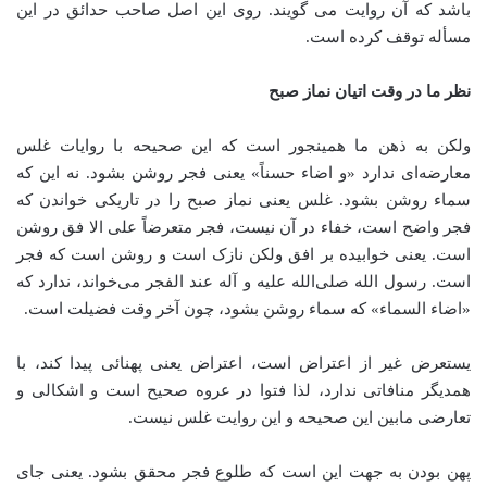
باشد که آن روایت می گویند. روی این اصل صاحب حدائق در این
مسأله توقف کرده است.
نظر ما در وقت اتیان نماز صبح
ولکن به ذهن ما همینجور است که این صحیحه با روایات غلس
معارضه‌ای ندارد «و اضاء حسناً» یعنی فجر روشن بشود. نه این که
سماء روشن بشود. غلس یعنی نماز صبح را در تاریکی خواندن که
فجر واضح است، خفاء در آن نیست، فجر متعرضاً علی الا فق روشن
است. یعنی خوابیده بر افق ولکن نازک است و روشن است که فجر
است. رسول الله صلی‌الله علیه و آله عند الفجر می‌خواند، ندارد که
«اضاء السماء» که سماء روشن بشود، چون آخر وقت فضیلت است.
یستعرض غیر از اعتراض است،‌ اعتراض یعنی پهنائی پیدا کند، با
همدیگر منافاتی ندارد، لذا فتوا در عروه صحیح است و اشکالی و
تعارضی مابین این صحیحه و این روایت غلس نیست.
پهن بودن به جهت این است که طلوع فجر محقق بشود. یعنی جای