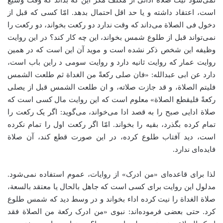
نمی‌شود نیت صلاة ادائی از مکلف مگر این که بداند که وقت وسیع
است، اعتقاد داشته و یا حد اقل احتمال بدهد. امّا کسی که قبل از
دخول فی الصلاة می‌داند که وقت ندارد دو رکعت بخواند، دو رکعت را
نمی‌تواند قبل از طلوع شمس بخواند، این چه کار کند؟ در این روایت
وظیفه این شخص ذکر نشده است و موید آن این است که در همین
روایت عمار که روایت ثانیه دارد و روایت سومی د راین باب است،
دارد عن ابی عبدالله: «فان صلی رکعةً من الغداة ثم طلعت الشمس
فلیتم الصلاة، و قد جازت صلاته، و ان طلعت الشمس قبل از یصلی
رکعةً فلیقطع الصلاة» معلوم است که این روایت مال کسی است که
صلاة ادایی صبح را به قصد ادا می‌خواند، می‌گوید: اگر یک رکعت را
تمام کرده بگذرد، بقیه را بخواند. امّا اگر رکعت اول را تمام نکرده
است، دید آفتاب طلوع کرده، در این صورت قطع کند، آن صلاة
فایده‌ای ندارد.
لذا برای قاعده‌ای «من ادرک» از روایات، عموم استفاده نمی‌شود.
مدلول این روایت برای کسی است که جاهل بالحال یا معتقد بالسعة،
صلاة الغداة را نیت کرده اداء بخواند و در وسط دید که شمس طلوع
کرد. حتی بعضی فرموده‌اند: نبوی «من ادرک رکعة من الصلاة فقد