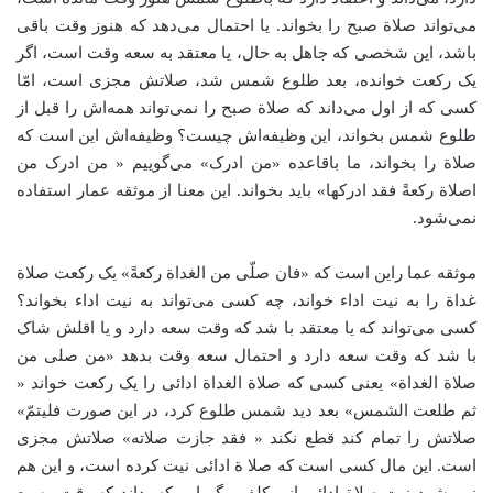
می‌تواند صلاة صبح را بخواند. یا احتمال می‌دهد که هنوز وقت باقی
باشد، این شخصی که جاهل به حال، یا معتقد به سعه وقت است، اگر
یک رکعت خوانده، بعد طلوع شمس شد، صلاتش مجزی است، امّا
کسی که از اول می‌داند که صلاة صبح را نمی‌تواند همه‌اش را قبل از
طلوع شمس بخواند، این وظیفه‌اش چیست؟ وظیفه‌اش این است که
صلاة را بخواند، ما باقاعده «من ادرک» می‌گوییم « من ادرک من
اصلاة رکعةً فقد ادرکها» باید بخواند. این معنا از موثقه عمار استفاده
نمی‌شود.
موثقه عما راین است که «فان صلّی من الغداة رکعةً» یک رکعت صلاة
غداة را به نیت اداء خواند، چه کسی می‌تواند به نیت اداء بخواند؟
کسی می‌تواند که یا معتقد با شد که وقت سعه دارد و یا اقلش شاک
با شد که وقت سعه دارد و احتمال سعه وقت بدهد «‌من صلی من
صلاة الغداة» یعنی کسی که صلاة الغداة ادائی را یک رکعت خواند «
ثم طلعت الشمس» بعد دید شمس طلوع کرد، در این صورت فلیتمّ»
صلاتش را تمام کند قطع نکند « فقد جازت صلاته» صلاتش مجزی
است. این مال کسی است که صلا ة ادائی نیت کرده است، و این هم