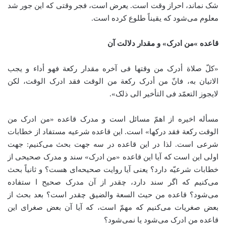
شک نماند، احراز وقت است. یعرض است، فجر وقتی که این جور شد
معلوم می‌شود که یقیناً طلوع کرده است.
قاعده‌ »من ادرک» و مقدار دلالت آن
«کلّ صلاة أدرک من وقتها فی آخره مقدار رکعة فهو أداء و یجب
الاتیان به، ‌فانّ من أدرک رکعة من الوقت فقد ادرک الوقت، لکن
لایجوز التعمّد فی التأخیر الی ذلک».
مسأله اخیره از اهمّ مسائل است و مدرک قاعده «من ادرک من
الوقت رکعة فقد درکها» است. این قاعده شرعیه مستفاد از خطابات
شرعی است. لذا در این قاعده در سه جهت بحث می‌کنیم: جهت
اولی این است که آ‌یا این قاعده «من ادرک» سند و مدرک صحیحی از
خطابات شرعیّه دارد؟ یعنی آیا روایت صحیحه‌ای هست؟ و ثانیاً بحث
می‌کنیم که اگر سند دارد، چقدر از آن مدرک صحیح ا ستفاده
می‌شود؟ قاعده من حیث السعة والضیق چقدر است؟ بعد بحث از
بعض صغریات می‌کنیم که مهمّ است، که آیا آن بعض صغرای این
قاعده من ادرک می‌شود یا نمی‌شود؟