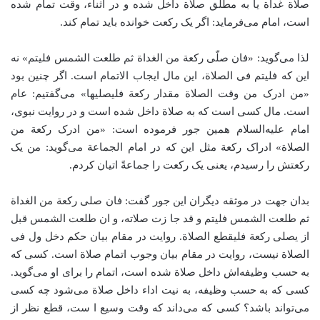
صلاة غداة یا به مطلق صلاة داخل شده و در اثناء، وقت تمام شده
است، امام می‌فرماید: اگر یک رکعت خوانده باید تمام کند.
لذا می‌گوید: «فان صلّی رکعة من الغداة ثم طلعت الشمس فلیتم» نه
این که فلیتم فی الصلاة، این مال ایجاب الاتمام است. اگر چنین بود
«من ادرک من وقت الصلاة مقدار رکعة فلیصلیها» می‌گفتیم: عام
است. مال کسی است که به صلاة داخل شده است و در روایت نبوی،
امام علیه‌السلام همین جور فرموده است: «من ادرک رکعة من
الصلاة» ادراک رکعة مثل این که در امام الجماعة می‌گوید: من یک
رکعتش را رسیدم، یعنی یک رکعت را جماعةً اتیان کردم.
بدان جهت در موثقه دیگران این جور گفت: فان صلی رکعة من الغداة
ثم طلعت الشمس فلیتم و قد جا زت صلاته، و ان طلعت الشمس قبل
از یصلی رکعة فلیقطع الصلاة. روایت در مقام بیان حکم دخل ول فی
الصلاة نیست، روایت در مقام بیان وجوب اتمام صلاة است. کسی که
به حسب وظیفه‌اش داخل صلاة شده است، اتمام را برای او می‌گوید.
کسی که به حسب وظیفه، به نیت اداء داخل صلاة می‌شود چه کسی
می‌تواند باشد؟ کسی که می‌داند که وقت وسیع ا ست، قطع نظر از