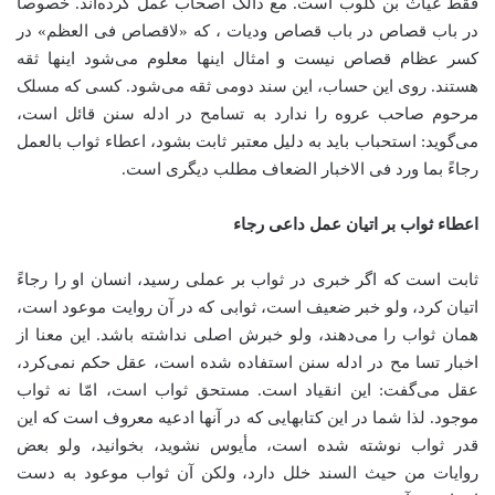
فقط غیاث بن کلوب است. مع ذالک اصحاب عمل کرده‌اند. خصوصاً
در باب قصاص در باب قصاص ودیات ، که «لاقصاص فی العظم» در
کسر عظام قصاص نیست و امثال اینها معلوم می‌شود اینها ثقه
هستند. روی این حساب، این سند دومی ثقه می‌شود. کسی که مسلک
مرحوم صاحب عروه را ندارد به تسامح در ادله سنن قائل است،
می‌گوید: استحباب باید به دلیل معتبر ثابت بشود، اعطاء ثواب بالعمل
رجاءً بما ورد فی الاخبار الضعاف مطلب دیگری است.
اعطاء ثواب بر اتیان عمل داعی رجاء
ثابت است که اگر خبری در ثواب بر عملی رسید، انسان او را رجاءً
اتیان کرد، ولو خبر ضعیف است، ثوابی که در آن روایت موعود است،
همان ثواب را می‌دهند، ولو خبرش اصلی نداشته باشد. این معنا از
اخبار تسا مح در ادله سنن استفاده شده است، عقل حکم نمی‌کرد،
عقل می‌گفت: این انقیاد است. مستحق ثواب است، امّا نه ثواب
موجود. لذا شما در این کتابهایی که در آنها ادعیه معروف است که این
قدر ثواب نوشته شده است، مأیوس نشوید، بخوانید، ولو بعض
روایات من حیث السند خلل دارد، ولکن آن ثواب موعود به دست