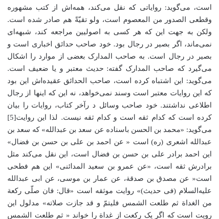
است، می‌گوید: روایاتی که نقل می‌کند، همه‌اش از کتب مشهوره
وقطعی الصدور من المعصوم است، ولو تقیّةً هم صادر شده است.
ولکن به جهت این که هر کسی به اصولیین مراجعه کند، شبهه‌ای
نمی‌ماند، اگر بصیر در رجال بود. خود صاحب حدائق اخباری است و
بصیر در رجال است. به صاحب المدارک بعضی از موارد را اشکال
می‌گیرد که صاحب المدارک گفته: حدیث معتبر و یا ضعیف است.
می‌گوید: این اشتباه کرده است، صاحب الحدائق عقیده‌اش این بود
که این روایات معتبر است وسند نمی‌خواهد، نه این که اینها از رجال
اطلاعی نداشتند. خود صاحب وسائل د رآخر کتاب، روایات را بیان
کرده است که کدام ثقه است و کدام ثقه نیست. لذا این روایت[5]
می‌گوید: «محمد بن الحسن باسناده عن سعد بن عبدالله» که سعد بن
عبدالله اشعری (ره) است « عن احمد بن علی بن حسن بن فضال»
این احمد برادر علی بن حسن بن فضال است، این نقل می‌کند مثل
برادرش ثقه است، «عن عمرو بن سعید المدائنی» این هم فطحی
است« عن مصدق بن صدقة، عن عمار بن موسی، عن ابی عبدالله
علیه‌السلام (فی حدیث)» روایت موثقه است «قال: فان صلّی رکعة
من الغداة ثم طلعت الشمس فلیتمّ و قد جازت صلاته» مدلول این
رویت است که اگر یک رکعت از غداة را خواند « ثم طلعت الشمس