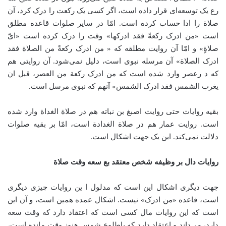
رع یک توسعه‌ای قرار داده است، اگر کسی یک رکعت را درک کرد، آن
صلاة را ادا حساب کرده است. امّا در سایر صلوات قاعده مطلق
است «من ادرک رکعةً فقد ادرکها» وقت را درک کرده است «ایّ
صلاةٍ» و امّا آن روایت مطلقه که « من ادرک رکعةً من الصلاة فقد
ادرک الصلاة» آن مرسله نبوی است، دلیل نمی‌شود. آن روایتی هم
که د رعصر وارد شده است که من ادرک رکعة من العصر، قبل ان
یغرب الشمس فقد ادرک الشمس» ‌آنهم که نبوی مرسل است.
بقیه روایات حتی روایت اصبغ بن نباته هم در صلاة الغداة وارد شده
است. روایت عمار هم در صلاة الغدادة است، امّا بر بقیه صلوات
دلالت نمی‌کند. این یک جهت اشکال است.
روایات دال بر وظیفه شخص معتقد بع سعه وقت صلاة
جهت دیگری اشکال این است که مدلول ا ین روایات چیزی دیگری
است، قاعده «من ادرک» نیست. اشکال عمده همین است، و آن این
است که این روایات مال کسی است که اعتقاد دارد که وقت سعه
دارد، می‌داند و اعتقاد دارد که باطلوع شمس هنوز وقت مانده است،‌