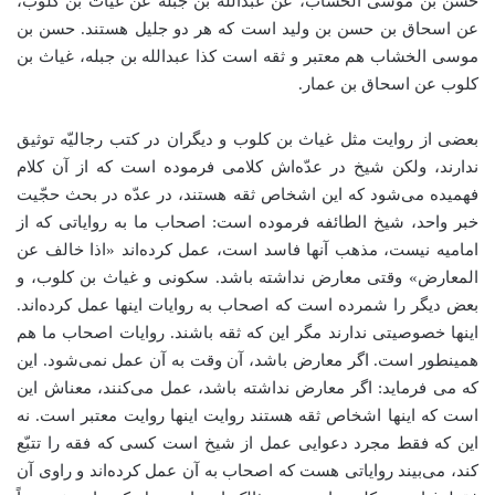
حسن بن موسی الخشاب، عن عبدالله بن جبلة عن غیاث بن کلوب،
عن اسحاق بن حسن بن ولید است که هر دو جلیل هستند. حسن بن
موسی الخشاب هم معتبر و ثقه است کذا عبدالله بن جبله، غیاث بن
کلوب عن اسحاق بن عمار.
بعضی از روایت مثل غیاث بن کلوب و دیگران در کتب رجالیّه توثیق
ندارند، ولکن شیخ در عدّه‌اش کلامی فرموده است که از آن کلام
فهمیده می‌شود که این اشخاص ثقه هستند، در عدّه در بحث حجّیت
خبر واحد، شیخ الطائفه فرموده است: اصحاب ما به روایاتی که از
امامیه نیست، مذهب آنها فاسد است،‌ عمل کرده‌اند «اذا خالف عن
المعارض» وقتی معارض نداشته باشد. سکونی و غیاث بن کلوب، و
بعض دیگر را شمرده است که اصحاب به روایات اینها عمل کرده‌اند.
اینها خصوصیتی ندارند مگر این که ثقه باشند. روایات اصحاب ما هم
همینطور است. اگر معارض باشد، آن وقت به آن عمل نمی‌شود. این
که می فرماید: اگر معارض نداشته باشد، عمل می‌کنند، معناش این
است که اینها اشخاص ثقه هستند روایت اینها روایت معتبر است. نه
این که فقط مجرد دعوایی عمل از شیخ است کسی که فقه را تتبّع
کند، می‌بیند روایاتی هست که اصحاب به آن عمل کرده‌اند و راوی آن