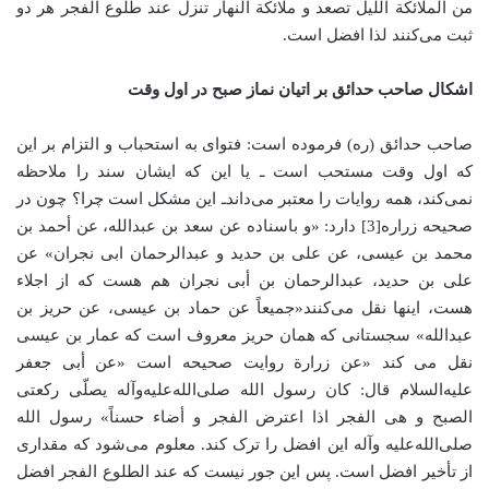
من الملائکة اللیل تصعد و ملائکة ‌النهار تنزل عند طلوع الفجر هر دو
ثبت می‌کنند لذا افضل است.
اشکال صاحب حدائق بر اتیان نماز صبح در اول وقت
صاحب حدائق (ره) فرموده است: فتوای به استحباب و التزام بر این
که اول وقت مستحب است ـ یا این که ایشان سند را ملاحظه
نمی‌کند، همه روایات را معتبر می‌داندـ این مشکل است چرا؟ چون در
صحیحه زراره[3] دارد: «و باسناده عن سعد بن عبدالله، عن أحمد بن
محمد بن عیسی، عن علی بن حدید و عبدالرحمان ابی نجران» عن
علی بن حدید، عبدالرحمان بن أبی نجران هم هست که از اجلاء
هست، اینها نقل می‌کنند«‌جمیعاً عن حماد بن عیسی، عن حریز بن
عبدالله» سجستانی که همان حریز معروف است که عمار بن عیسی
نقل می کند «عن زرارة روایت صحیحه است «عن أبی جعفر
علیه‌السلام قال: کان رسول الله صلی‌الله‌علیه‌‌وآله یصلّی رکعتی
الصبح و هی الفجر اذا اعترض الفجر و أضاء حسناً» رسول الله
صلی‌الله‌علیه وآله این افضل را ترک کند. معلوم می‌شود که مقداری
از تأخیر افضل است. پس این جور نیست که عند الطلوع الفجر افضل