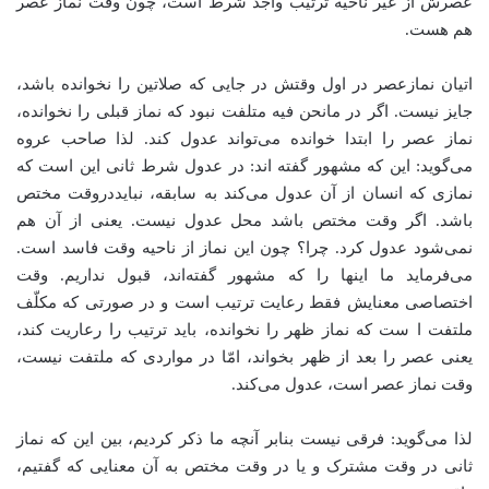
عصرش از غیر ناحیه ترتیب واجد شرط است، چون وقت نماز عصر
هم هست.
اتیان نمازعصر در اول وقتش در جایی که صلاتین را نخوانده باشد،
جایز نیست. اگر در مانحن فیه متلفت نبود که نماز قبلی را نخوانده،
نماز عصر را ابتدا خوانده می‌تواند عدول کند. لذا صاحب عروه
می‌گوید: این که مشهور گفته اند: در عدول شرط ثانی این است که
نمازی که انسان از آن عدول می‌کند به سابقه، نبایددروقت مختص
باشد. اگر وقت مختص باشد محل عدول نیست. یعنی از آن هم
نمی‌شود عدول کرد. چرا؟ چون این نماز از ناحیه وقت فاسد است.
می‌فرماید ما اینها را که مشهور گفته‌اند، قبول نداریم. وقت
اختصاصی معنایش فقط رعایت ترتیب است و در صورتی که مکلّف
ملتفت ا ست که نماز ظهر را نخوانده، باید ترتیب را رعاریت کند،
یعنی عصر را بعد از ظهر بخواند، امّا در مواردی که ملتفت نیست،
وقت نماز عصر است، عدول می‌کند.
لذا می‌گوید: فرقی نیست بنابر آنچه ما ذکر کردیم، بین این که نماز
ثانی در وقت مشترک و یا در وقت مختص به آن معنایی که گفتیم،