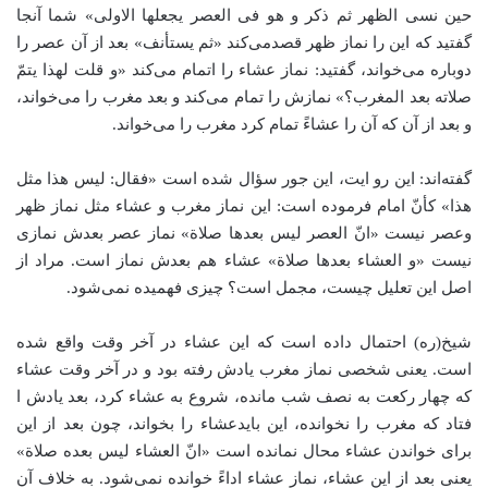
حین نسی الظهر ثم ذکر و هو فی العصر یجعلها الاولی» شما آنجا
گفتید که این را نماز ظهر قصدمی‌کند «ثم‌ یستأنف» بعد از آن عصر را
دوباره می‌خواند، گفتید: نماز عشاء را اتمام می‌کند «و قلت لهذا یتمّ
صلاته بعد المغرب؟» نمازش را تمام می‌کند و بعد مغرب را می‌خواند،
و بعد از آن که آن را عشاءً تمام کرد مغرب را می‌خواند.
گفته‌اند: این رو ایت، این جور سؤال شده است «فقال: لیس هذا مثل
هذا» کأنّ امام فرموده است: این نماز مغرب و عشاء مثل نماز ظهر
وعصر نیست «انّ العصر لیس بعدها صلاة» نماز عصر بعدش نمازی
نیست «و العشاء بعدها صلاة» عشاء هم بعدش نماز است. مراد از
اصل این تعلیل چیست، مجمل است؟ چیزی فهمیده نمی‌شود.
شیخ(ره) احتمال داده است که این عشاء در آخر وقت واقع شده
است. یعنی شخصی نماز مغرب یادش رفته بود و در آخر وقت عشاء
که چهار رکعت به نصف شب مانده، شروع به عشاء کرد، بعد یادش ا
فتاد که مغرب را نخوانده، این بایدعشاء را بخواند، چون بعد از این
برای خواندن عشاء محال نمانده است «انّ العشاء لیس بعده صلاة»
یعنی بعد از این عشاء، نماز عشاء اداءً خوانده نمی‌شود. به خلاف آن