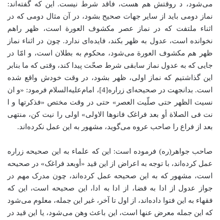
می‌شود، د روقتش هم هست، فاقد شرط نیست. این که گفته‌اند:
نماز دومی باید از سایر جهات صحیح بشود، در آن مثال دومی که در
اثناء ملتفت که در نماز عصر مکشوف العورة است، ظهر راهم
نخوانده است، عدول به ظهر بکند، فایده‌ای ندارد. چون در اثناء نماز
ظهر هم مکشوف العورة می‌شود، محکوم به بطلان است، و امّا در
جایی که به عدول نماز سابقی شرط صحّت پیدا کند، وقتی که ما بنابر
این گذاشتیم که نماز اولی، ظهر بشود، در وقت خودش واقع شده
است. بدانجهت در صحیحه‌ای زراره[4]، امام‌علیه‌السلام فرمود: «و ان
نسیت الظهر حتی صلّیت العصر» حتی در وقت مختص «فذکرتها و ا
نت فی الصلاة أو بعد فراغک فانوها الاولی» اولی را نیت کن، منتهی
بعد از فراع را صاحب عروه می‌گوید، مشهور به این عمل نکرده‌اند.
صاحب جواهر(ره) فرموده است: این که علماء به این صحیحه زراره
عمل کرده‌اند، با توجه به اعراض از این قید «أوبعد فراغک» در صحیحه
است، مشهور که به این صحیحه عمل کرده‌اند، چون مدرک مهم در
جواز عدول از ادا به قضا، از ادا به ادا، این صحیحه است، این که
فقهاء به این فتوا داده‌اند، از اول تا آخر، غیر این جمله، معلوم می‌شود
که این جمله معرض عنها است، این باعث وهن می‌شود، یا این قید در