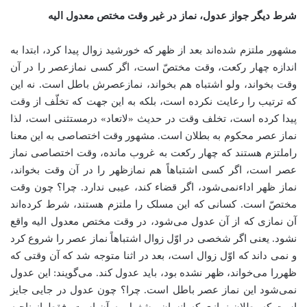
شرط دیگر جواز عدول، نماز در غیر وقت مختص معدول الیه
مشهور ملتزم شده‌اند بعد از ظهر که خورشید زوال پیدا کرد، ابتدا به
اندازه چهار رکعت، وقت مختصّ است، اگر کسی نمازعصر را در آن
وقت بخواند، ولو اشتباه هم بخواند، نمازعصرش باطل است. نه این
که ترتیب را رعایت نکرده است، بلکه به این جهت که تخلّف از وقت
پیدا کرده است، تخلف وقت در حدیث «لاتعاد» درمستثنی است، لذا
نماز عصر محکوم به بطلان است. مشهور وقت اختصاصی به این معنا
راملتزم هستند که چهار رکعت به غروب مانده، وقت اختصاصی نماز
عصر است، اگر کسی اشتباهاً هم نمازظهر را در آن وقت بخواند،
نماز ظهر اداء‌نمی‌شود، اگر قضاء کند، عیبی ندارد. چرا؟ چون وقت
مختصّ است. کسانی که این مسلک را ملتزم هستند، شرط کرده‌اند
آن نمازی که از آن عدول می‌شود، در وقت مختص معدول الیه واقع
نشود. یعنی اگر شخصی در اوّل زوال اشتباهاً نماز عصر را شروع کرد
و نمی داند که اوّل زوال است، بعد در اثنا متوجه شد که آن وقتی که
ظهررا می‌خواند، ظهر نشده بود، باید عدول کند. می‌گویند: این عدول
نمی‌شود این نماز عصر باطل است. چرا؟ چون عدول در جایی جایز