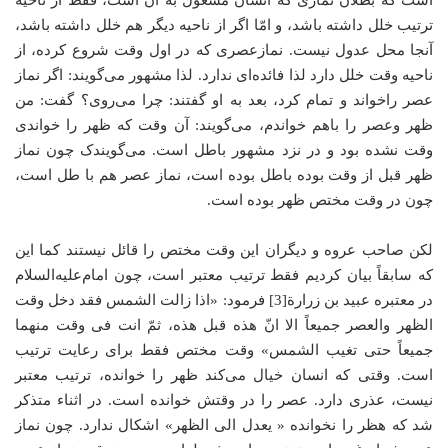
است که بطلان نمازی که انسان مشغول به آن است، فقط از ناحیه
ترتیب خلل داشته باشد، و امّا اگر از ناحیه دیگر هم خلل داشته باشد،
آنجا محل عدول نیست. نمازعصری که در اول وقت شروع کرده، از
ناحیه وقت خلل دارد لذا فائده‌ای ندارد. لذا مشهور می‌گویند: اگر نماز
عصر راخواند و تمام کرد، بعد به او گفتند: چرا می‌روی؟ گفت: من
ظهر وعصر را باهم خواندم، می‌گویند: آن وقت که ظهر را خواندی
وقت نشده بود و در نزد مشهور باطل است. می‌گویندک چون نماز
ظهر قبل از وقت بوده باطل بوده است، نماز عصر هم با طل است،
چون در وقت مختص ظهر بوده است.
لکن صاحب عروه و دیگران این وقت مختص را قائل نیستند کما این
که سابقاً بیان کردیم فقط ترتیب معتبر است، چون امام‌علیه‌السلام
در معتبره عبید بن زرارة[3] فرمود: «اذا زالت الشمس فقد دخل وقت
الظهر والعصر جمیعاً الا انّ هذه قبل هذه، ثمّ انت فی وقت منهما
جمیعاً حتی تغیب الشمس» وقت مختص فقط برای رعایت ترتیب
است. وقتی که انسان خیال می‌کند ظهر را خوانده، ترتیب معتبر
نیست، عذری دارد. عصر را در وقتش خوانده است. در اثناء متذکر
شد که هظر را نخوانده « یعدل الی الظهر» اشکال ندارد. چون نماز