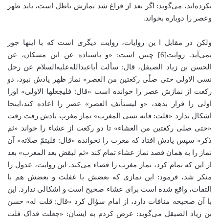
نکرده‌اند، می‌گوید: اگر بعد از فراغ شد نمازش باطل است، باید ظهر
وعصر را دوباره بخواند.
ولکن در مقابل ا ین روایات، روایت دیگری است که با اینها جور
نمی‌آید. روایت[6] چنین است: «و باسناده عن ابن مسکان، عن
الحسن بن زیاد الصیقل، قال: سألت أباعبدالله‌علیه‌السلام عن رجل
نسی الاولی حتی صلّی رکعتین من العصر» نماز ظهر یادش نبود، دو
رکعت از نمازش عصر را خوانده است «قال: فلیجعلها الاولی» اورا
اولی را قرار بدهد، «و لیستأنف العصر» عصر را اعاده کند،‌اینجا
اشکال ندارد «قلت: فانه نسی المغرب» نماز مغرب یادش رفت رفت
«حتی صلی رکعتین من العشاء» تا دو رکعت از عشاء را خواند «ثم
ذکر» سپس یادش افتاد که مغرب را نخوانده «قال: فلیتمّ صلاته» آن
نماز را به همان قصد نماز عشاء تمام کند «ثم لیقض بعد المغرب» بعد
از این که تمام کرد، نماز مغرب را قضاء می‌کند. این روایت، عدول را
منکر شد، فرمود: این نمازی که بعضش با غفلت و بعضش هم با
التفات، واقع شده است برای عشاء صحیح است و اشکالی ندارد. این
با آن صحیحه منافات دارد، از امام سؤال کرد «قال: قلت له» حسن
بن زیاد الصیقل می‌گوید: عرض کردم به ایشان: «جعلت فداک قلت