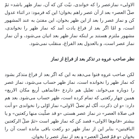
الاولی» نمازعصر را که خواندی، نیّت کن که آن، نماز ظهر باشد« ثمّ
صلّ العصر» بعد از آن عصر راهم بخوان! این که فرمود: در اثناء عدول
کن و نماز عصر را بعد از این ظهر بخوان، این مفتیٰ به عند المشهور
است، و امّا اگر بعد از فراغ یادت آمد که نماز ظهر را نخواندی،
مشهور ملتزم هستند بر اینکه نماز ظهر بعد اتیان می‌شود، و آن نماز
نماز عصر است، و بالعدول بعد الفراغ، منقلب نمی‌شود.
نظر صاحب عروه در تذکر بعد از فراغ از نماز
لکن صاحب عروه فتوا می‌دهد به این که اگر بعد از فراغ متذکر بشود
که نماز ظهر را نخوانده است، نماز ظهر حساب می‌شود، نماز عصر
را دوباره می‌خواند، تعلیل هم داردع «فانماهی أربع مکان الاربع»
همین چهار رکعتی که تمام کرده است، ظهر حساب می‌شود. بعد هم
دارد: «و ان ذکرت، أنّک لم تصلّ الاولی» نماز اوّلی را نخواندی «و أنت
فی صلاة العصر» در نماز عصر هستی «و قد صلّیت منها رکعتین» و یا
بیشتر «فانوها الاولی» قصد کن که نماز ظهر است «ثمّ صلّ الرکعتین
الباقیتین» بنابر این از نماز ظهر دو رکعت باقی مانده است آن را
بخوان «و قمّ فصلّ العصر» و بعد از نماز عصر را بخوان.