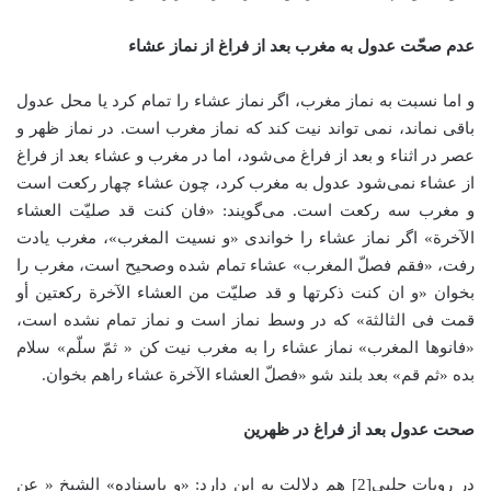
عدم صحّت عدول به مغرب بعد از فراغ از نماز عشاء
و اما نسبت به نماز مغرب، اگر نماز عشاء را تمام کرد یا محل عدول
باقی نماند، نمی تواند نیت کند که نماز مغرب است. در نماز ظهر و
عصر در اثناء و بعد از فراغ می‌شود، اما در مغرب و عشاء بعد از فراغ
از عشاء نمی‌شود عدول به مغرب کرد، چون عشاء چهار رکعت است
و مغرب سه رکعت است. می‌گویند: «فان کنت قد صلیّت العشاء
الآخرة» اگر نماز عشاء را خواندی «و نسیت المغرب»، مغرب یادت
رفت، «فقم فصلّ المغرب» عشاء تمام شده وصحیح است، مغرب را
بخوان «و ان کنت ذکرتها و قد صلیّت من العشاء الآخرة رکعتین أو
قمت فی الثالثة» که در وسط نماز است و نماز تمام نشده است،
«فانوها المغرب» نماز عشاء را به مغرب نیت کن « ثمّ سلّم» سلام
بده «ثم قم» بعد بلند شو «فصلّ العشاء الآخرة عشاء راهم بخوان.
صحت عدول بعد از فراغ در ظهرین
در رویات حلبی[2] هم دلالت به این دارد: «و باسناده» الشیخ « عن