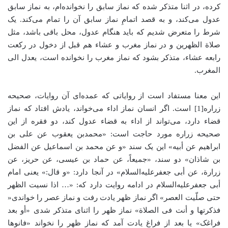
کرده، در اثنا متذکر شده که نماز سابق را نخوانده‌ام، به نماز سابق
عدول می‌کند، و به قصد اتمامِ نماز سابق آن را تمام می‌کند. یک
شرط را متعرض شدیم که باید هنگام عدول، محل باقی باشد، مثل
صلاة الظهرین و در نماز مغرب و عشاء هم قبل از دخول در رکعت
رابعه عشاء، متذکر بشود که نماز مغرب را نخوانده است، یعدل الی
المغرب.
این معنا مستفاد است از روایاتی که عمده‌‌ای آن روایات، صحیحه
زراره[1] است. اگر انسان نماز اداء می‌خواند، یادش افتاد که نماز
قضاء دارد، می‌تواند از اداء به قضاء عدول کند، دو فقره از این
صحیحه زراره مورد حاجت است: «محمدبن یعقوب عن علی بن
ابراهیم عن أبیه» این یک سند «و عن محمد بن اسماعیل عن الفضل
بن شاذان» دو سند، «جمیعاً، عن حماد بن عیسی، عن حریز، عن
زرارة، عن أبی جعفر‌علیه‌السلام» در آنجا دارد: «و قال:» یعنی امام
أبی جعفر‌علیه‌السلام در ادامه روایت دارد که: «… اذا نسیت الظهر
حتی صلّیت العصر» اگر نماز ظهر یادت رفت و نماز عصر را خواندی«
فذکرتها و أنت فی الصلاة» نماز ظهر را اثنای متذکر شدی «أو بعد
فراغک» یا بعد از فراغ یادت آمد که نماز ظهر را نخواند «فانوها