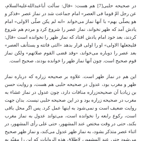
در صحیحه‌ حلبی[7] هم هست: «قال: سألت أباعبدالله‌علیه‌السلام،
عن رجل امّ قوما فی العصر» امام جماعت شد در نماز عصر «فذکر و
هو یصلّی بهم» با آنها نماز می‌خواند «انه لم یکن صلّی الاولی» امام
یادش آمد که ظهر نخواند، نماز عصر را شروع کرد و مردم هم شروع
کردند، بعد خود امام یادش افتاد که نماز ظهر را نخوانده است «قال:
فلیجعلها الاولی» او را اولی قرار بدهد «التی فاتته و یستأنف العصر»
بعد عصر را دوباره می‌خواند، «وقد قضی القوم صلاتهم» ولکن نماز
قوم صحیح است. چون آنها نماز ظهر را خوانده بودند، صحیح است.
این هم در نماز ظهر است. علاوه بر صحیحه زراره که درباره نماز
ظهر و مغرب بود، عدول در صحیحه حلبی هم هست، و روایت حسن
بن زیادبا آن صحیحه‌زراره منافات دارد، چون عدول در نماز عشاء به
مغرب در صحیحه زراره بود و در این صحیحه حلبی نیست. بدان جهت
روایت ضعیف است و نمی‌شود به اینها عمل کرد. پس اگر محل باقی
است، رکوع رابعه را نخوانده است، می‌تواند عدول به نماز مغرب
بکند، حتی در وقت مختص عند المشهور، حتی علی رأی المشهور، در
اثناء عصر متذکر بشود، به نماز ظهر عدول می‌کند، و نماز ظهر صحیح
می‌شود حتی عند المشهور، لاطلاق هذه الروایات که این را مقیّد به