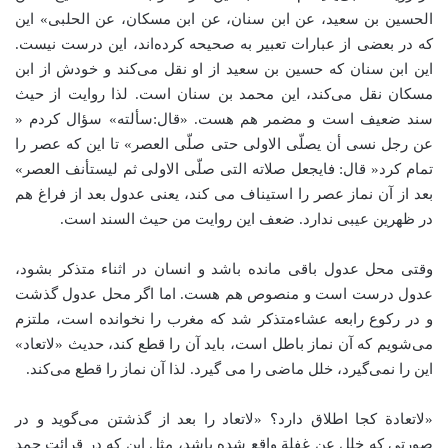
الحسین بن سعید، عن ابن سنان، عن ابن مسکان، عن الحلبی» این
که در بعضی از عبارات تعبیر به صحیحه کرده‌اند، این درست نیست.
این ابن سنان که حسین بن سعید از او نقل می‌کند و خودش از ابن
مسکان نقل می‌کند، این محمد بن سنان است. لذا روایت از حیث
سند ضعیف است و مضمر هم هست. «قال:‌سألته»‌ سؤال کردم «
عن رجل نسی أن یصلّی الاولی حتی صلّی العصر» تا این که عصر را
تمام کرد« قال: فایجعل صلاته التی صلّی الاولی ثم لیستأنف العصر»
بعد از آن نماز عصر را استیناف می کند، یعنی عدول بعد از فراغ هم
در ظهرین عیبی ندارد. ضعف این روایت من حیث السند است.
وقتی محل عدول باقی مانده باشد و انسان در اثناء متذکر بشود،
عدول درست است و منصوص هم هست. اما اگر محل عدول گذشت
و در رکوع رابعه عشاء‌متذکر شد که مغرب را نخوانده است، ملتزم
می‌شویم که آن نماز باطل است، باید ‌آن را قطع کند، حدیث «لاتعاد»
این را نمی‌گیرد، خلل ماضی را می گیرد. لذا آن نماز را قطع می‌کند.
«لاتعادة کجا اطلاق دارد؟ «لاتعاد را بعد از گذشتن می‌گوید و در
صورتی که خلل عن غفلة واقع شده باشد، مثل این که در قرائت حمد