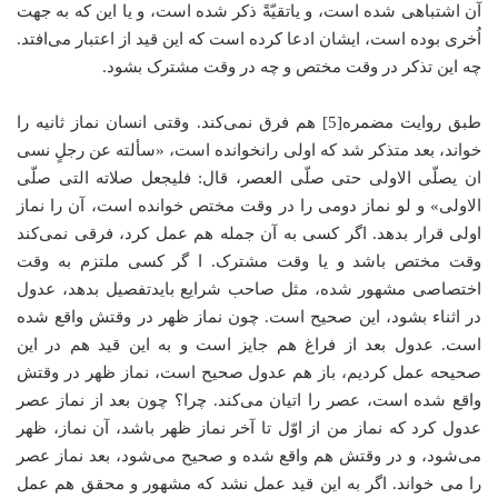
آن اشتباهی شده است، و یاتقیّةً ذکر شده است، و یا این که به جهت
اُخری بوده است، ایشان ادعا کرده است که این قید از اعتبار می‌افتد.
چه این تذکر در وقت مختص و چه در وقت مشترک بشود.
طبق روایت مضمره[5] هم فرق نمی‌کند. وقتی انسان نماز ثانیه را
خواند، بعد متذکر شد که اولی رانخوانده است، «سألته عن رجلٍ نسی
ان یصلّی الاولی حتی صلّی العصر، قال: فلیجعل صلاته التی صلّی
الاولی» و لو نماز دومی را در وقت مختص خوانده است، آن را نماز
اولی قرار بدهد. اگر کسی به آن جمله هم عمل کرد، فرقی نمی‌کند
وقت مختص باشد و یا وقت مشترک. ا گر کسی ملتزم به وقت
اختصاصی مشهور شده، مثل صاحب شرایع بایدتفصیل بدهد، عدول
در اثناء بشود، این صحیح است. چون نماز ظهر در وقتش واقع شده
است. عدول بعد از فراغ هم جایز است و به این قید هم در این
صحیحه عمل کردیم، باز هم عدول صحیح است، نماز ظهر در وقتش
واقع شده است، عصر را اتیان می‌کند. چرا؟ چون بعد از نماز عصر
عدول کرد که نماز من از اوّل تا آخر نماز ظهر باشد، آن نماز، ظهر
می‌شود، و در وقتش هم واقع شده و صحیح می‌شود، بعد نماز عصر
را می خواند. اگر به این قید عمل نشد که مشهور و محقق هم عمل