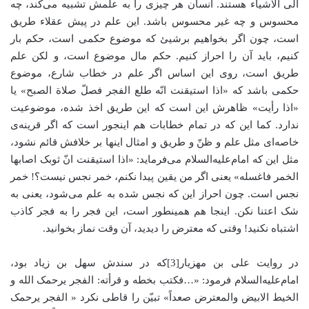
الی الاشیاء هستند. انسان هر چیزی را به علمش تشبیه می‌کند، چه
محسوس و چه غیر محسوس باشد. این علم در پیش عقلاء طریق
است، چون اگر بخواهیم برشیئ که موضوع حکمی است، حکم بار
کنیم، باید آن را احراز کنیم. حکم مال موضوع است، و لکن علم
طریق است، روی این اساس اگر علم در خطاب شارع، موضوع
حکمی باشد که «اذا استیقنت انّه طلع الفجر فصلّ صلاة الصبح» یا
«اذا رأیت» ظاهرش این است که این طریق اخذ شده، موضوعیت
ندارد. کما این که در تمام خطابات هم اینجور است که اگر قرینه‌ی
خاصه‌ای مثل علم و ظنّ و طریق و امثال اینها بر خلافش قائم نشود،
مثل این که امام‌علیه‌السلام می‌فرماید: «اذا استیقنت انّ ثوبک اصابها
الخمر فاغسله» یعنی اگر من یقین پیدا نکنم، خمر نجس نیست؟! خمر
نجس است. چون احراز این که نجس شده به علم می‌شود، یعنی به
شک اعتنا نکن. اینجا هم همینطور است، این فجر را به فجر کاذب
اشتباه نکنید! وقتی که معترض را دیدید، آن وقت نماز بخوانید.
در روایت علی بن مهزیار[3]که در سندش سهل بن زیاد بود،
امام‌علیه‌السلام فرمود: «…فکتب بخطه و قرأته: الفجر یرحمک الله و
الخیط الابیض والمعترض صعداً» تبیّن را قاطی نکرد « الفجر یرحمک