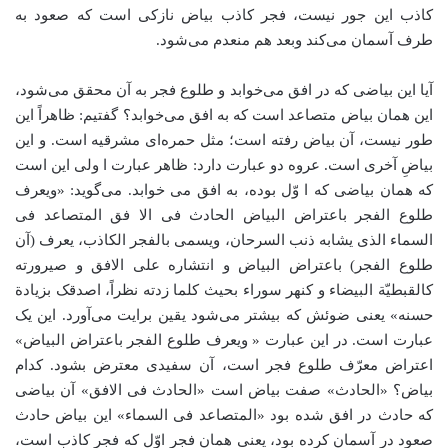
کاذب این جور نیست، فجر کاذب بیاض نازکی است که صعود به
طرف آسمان می‌کند وبعد هم منعدم می‌شود.
آیا این بیاضی که در افق می‌خوابد و طلوع فجر به آن محقق می‌شود،
این همان بیاض متصاعد است که به افق می‌خوابد؟ گفتیم: ‌ظاهراً این
طور نیست،‌ آن بیاض رفته است؛ مثل حمره‌ای مشرقیه است. و این
بیاضِ آخری است. عروه دو عبارت دارد: ظاهر عبارت ا ولی این است
که همان بیاضی که ا وّل بوده، ‌به افق می خوابد. می‌گوید: «ویعرف
طلوع الفجر باعتراض البیاض الحادث فی الا فق المتصاعد فی
السماء الذی یشابه ذنب السرحان، ویسمی بالفجر الکاذب، یعرف (آن
طلوع الفجر) باعتراض البیاض و انتشاره علی الافق و صیرورته
کالقبطیّة البیضاء و کنهر سوراء بحیث کلما زدته نظراً، اصدقک بزیادة
حسنه» یعنی ضوئش که بیشتر می‌شود یقین برایت می‌آورد. این یک
عبارت است. در این عبارت « ویعرف طلوع الفجر باعتراض البیاض»
اعتراض معرّف طلوع فجر است، آن سفیدی معترض بشود. کدام
بیاض؟ «الحادث» صفت بیاض است «الحادث فی الافق» آن بیاضی
که حادث در افق شده بود «المتصاعد فی السماء» این بیاض حادث
صعود در آسمان کرده بود، یعنی همان فجر اوّل که فجر کاذب است،