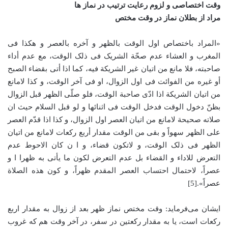
وقت اختصاصی و لزوم رعایت ترتیب در نماز ها
مراد از بطلان نماز در وقت مختص
«المراد باختصاص اول الوقت بالظهر و آخره بالعصر و هکذا فی
المغرب و العشاء عدم صحّة الشریک فی ذلک الوقت، مع عدم أداء
صاحبته، فلا مانع من اتیان غیر الشریکة فیه، کما اذا أتی بقضاء الصبح
أو غیره من الفوائت فی اول الزوال، او فی ‌آخر الوقت، و کذا لامانع
من اتیان الشریکة اذا ادّی صاحبة الوقت، فلو صلّی الظهر قبل الزوال
بظنّ دخول الوقت فدخل الوقت فی اثنائها و لو قبل السلام حیث ان
صلاته صحیحة لامانع من اتیان العصر اول الزوال، و کذا اذا قدّم العصر
علی الظهر سهواً و بقی من الوقت مقدار أربع رکعات لامانع من اتیان
الظهر فی ذلک الوقت، و لاتکون قضاء، و ا ن کان الاحوط عدم
التعرض للاداء و القضاء بل عدم التعرض لکون ما یأتی به ظهرا ا و
عصراً، لاحتمال احتساب العصر المقدم ظهراً، و کون هذه الصلاة
عصراً».[5]
ایشان می‌فرماید: وقت مختص نماز ظهر بعد از زوال به مقدار اربع
رکعات است، یا به مقدار رکعتین در سفر، در آخر وقت هم که غروب