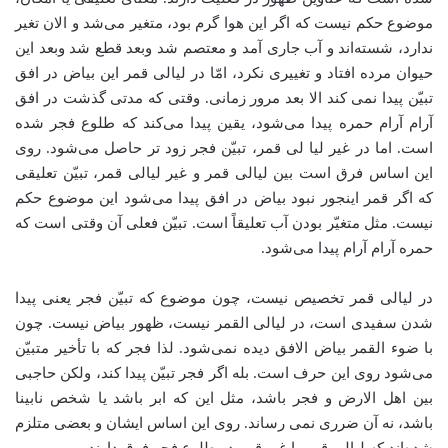
موضوع حکم نیست که اگر این هوا گرم بود، متغیر می‌شد و الان تغیر
ندارد، شسته‌اند و آب جاری آمد و معتصم شد وبعد قطع شد وبعد این
حیوان مرده افتاد و تغییری نکرد، امّا در لیالی قمر این بیاض در افق
تبیّن پیدا نمی کند الا بعد مرور زمانی. وقتی که مدتی گذشت در افق
آرام آرام حمره پیدا می‌شود، یقین پیدا می‌کند که طلوع فجر شده
است. اما در غیر لیا لی قمر، تبیّن فجر زود تر حاصل می‌شود. روی
این اساس فرق است بین لیالی قمر و غیر لیالی قمر، تبیّن تعلیقی
که اگر قمر اینجور نبود بیاض در افق پیدا می‌شود این موضوع حکم
نیست. مثل متغیّر بودن آب تعلیقاً است. تبيّن فعلی آن وقتی است که
حمره آرام آرام پیدا می‌شود.
در لیالی قمر تخصیص نیست، چون موضوع که تبیّن فجر یعنی پیدا
شدن سفیدی است، در لیالی القمر نیست، ظهور بیاض نیست. چون
با ضوء القمر بیاض الافق دیده نمی‌شود. لذا فجر که با تأخیر متبیّن
می‌شود روی این حرف است. بله اگر فجر تبیّن پیدا کند، ولکن حاجبی
بین اهل الارض و فجر باشد، مثل این که ابر باشد یا شخص نابینا
باشد، نه آن ضرری نمی رساند. روی این اساس ایشان و بعضی متلزم