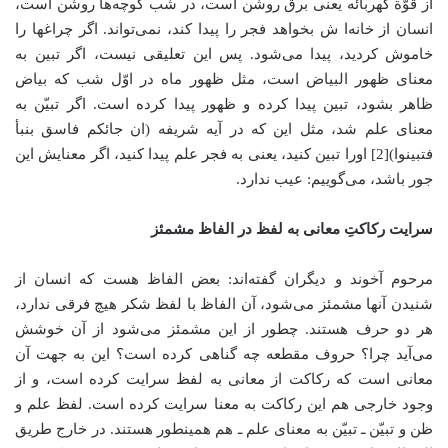
از قوّة کهربائه یعنی برق روشن است، در شب کوچه‌ها روشن است،
انسان از خانه‌ا ش بخواهد فجر را پیدا کند، نمی‌تواند. اگر چراغها را
خاموش کردید، پیدا می‌شود. پس این تعلیقی نیست، اگر تبین به
معنای ظهور البیاض است، مثل ظهور ماه در اوّل شب که بیاض
ظاهر بشود، تبین پیدا کرده و ظهور پیدا کرده است. اگر تبیّن به
معنای علم شد، مثل این که در آیه شریفه (ان جائکم فاسق بنبأ
فتبینوا)[2] اورا تبین کنید، یعنی به فجر علم پیدا کنید، اگر معنایش این
جور باشد، می‌گوییم: عیب ندارد.
سرایت رکاکتِ معانی به لفظ در الفاظ مشمئز
مرحوم آخوند و دیگران گفته‌اند: بعض الفاظ هست که انسان از
شنیدن آنها مشمئز می‌شود، آن الفاظ با لفظ شکر هیچ فرقی ندارد،
هر دو حرف هستند. چطور از این مشمئز می‌شود از آن خوشش
می‌آید چرا؟ حروف مقطعه چه گناهی کرده است؟ این به جهت آن
معانی است که رکاکت از معانی به لفظ سرایت کرده است، و از
وجود خارجی هم این رکاکت به معنا سرایت کرده است. لفظ علم و
ظن و تبيّن ـ تبیّن به معنای علم ـ هم همینطور هستند. در خارج طریق