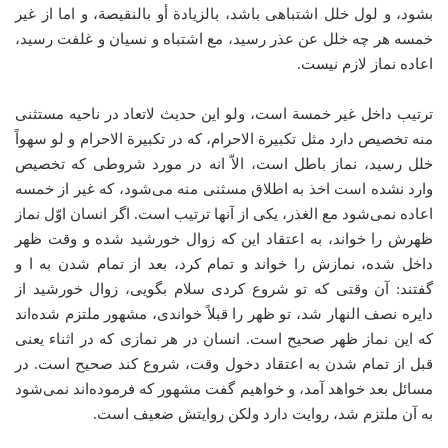
بشود، و لول خلل اشتباهی باشد، بالزیادة أو بالنقیصة، و اما از غیر
خمسه هر چه خلل عن عذر رسید، مع اشتباه و نسیان و غلفت رسید،
اعاده نماز لازم نیست.
ترتیب داخل غیر خمسة است، ولو این حدیث لاتعاد در ناحیه مستثنی
منه تخصیص دارد مثل تکبیرة الاحرام، که در تکبیرة الاحرام و لو سهواً
خلل رسید، نماز باطل است، الاّ انه در مورد شروطی که تخصیص
وارد نشده است اخذ به اطلاق مسثنی منه می‌شود، که غیر از خمسه
اعاده نمی‌شود مع الغذر، یکی از آنها ترتیب است. اگر انسان اوّل نماز
ظهرش را خواند، به اعتقاد این که زوال خورشید شده و وقت ظهر
داخل شده، نمازش را خواند و تمام کرد، بعد از تمام شدن به ا و
گفتند: آن وقتی که تو شروع کردی سلام بگویی، زوال خورشید از
دایره‌ نصف النهار شد، تو ظهر را قبلاً خواندی، مشهور ملتزم شده‌اند
که این نماز ظهر صحیح است. انسان در هر نمازی که در اثناء یعنی
قبل از تمام شدن به اعتقاد دخول وقت، شروع کند صحیح است. در
مسائل بعد خواهد آمد، و خواهیم گفت مشهور که فرموده‌اند نمی‌شود
به آن ملتزم شد، روایت دارد ولکن روایتش ضعیف است.