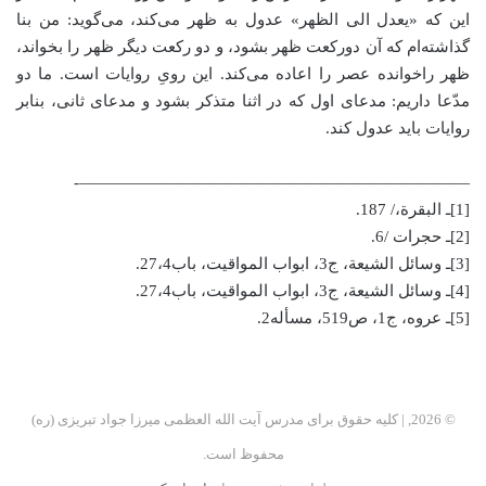
این که «یعدل الی الظهر» عدول به ظهر می‌کند، می‌گوید: من بنا
گذاشته‌ام که آن دورکعت ظهر بشود، و دو رکعت دیگر ظهر را بخواند،
ظهر راخوانده عصر را اعاده می‌کند. این رویِ روایات است. ما دو
مدّعا داریم: مدعای اول که در اثنا متذکر بشود و مدعای ثانی، بنابر
روایات باید عدول کند.
————————————————————————-
[1]ـ البقرة،/ 187.
[2]ـ حجرات /6.
[3]ـ وسائل الشیعة، ج3، ابواب المواقیت، باب27،4.
[4]ـ وسائل الشیعة، ج3، ابواب المواقیت، باب27،4.
[5]ـ عروه، ج1، ص519، مسأله2.
© 2026, | کلیه حقوق برای مدرس آیت الله العظمی میرزا جواد تبریزی (ره)
محفوظ است.