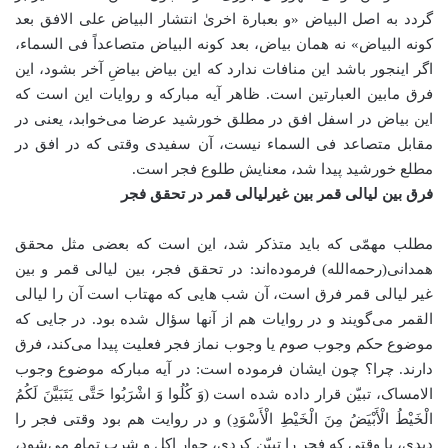
گردد به اصل البیاض «و بعبارة اخریٰ انتشار البیاض علی الافق بعد
کونه البیاض» نه همان بیاض، بعد کونه البیاض متصاعداً فی السماء،
اگر اینجور باشد این منافات ندارد که این بیاض بیاضِ آ‌خر بشود، این
فرق مابین العبارتین است. ظاهر آیه مبارکه و روایات این است که
این بیاض در اسفل افق در مطلق خورشید عرضا می‌خوابد، یعنی در
مقابل متصاعد فی السماء نیست، آن سفیدی وقتی که در افق در
مطلع خورشید پیدا شد، معنایش طلوع فجر است.
فرق بین لیالی قمر بین غیرلیالی قمر در تحقق فجر
مطلب مهمّی که باید متذکر شد، این است که بعضی مثل محقق
همدانی(رحمه‌الله) فرموده‌اند: در تحقق فجر، بین لیالی قمر و بین
غیر لیالی قمر فرق است، آن شب هایی که مهتاب است آن را لیالی
القمر می‌گویند و در روایات هم از آنها سؤال شده بود. در جایی که
موضوع حکم وجوب صوم یا وجوب نماز فجر فعلیت پیدا می‌کند، فرق
دارند. چرا؟ چون ایشان فرموده است: در آیه مبارکه موضوع وجوب
الامساک، تبیّن قرار داده شده است (وَ کُلُوا وَ اشْرَبُوا حَتَّى يَتَبَيَّنَ لَکُمُ
الْخَيْطُ الْأَبْيَضُ مِنَ الْخَيْطِ الْأَسْوَدِ) و در روایت هم بود وقتی فجر را
دیدی، یا وقتی که فجر را تبیّن کردی، جوار اکل و شرب تمام می‌شود،