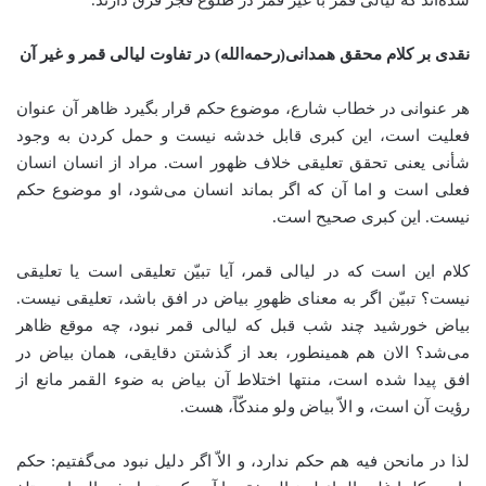
شده‌اند که لیالی قمر با غیر قمر در طلوع فجر فرق دارند.
نقدی بر کلام محقق همدانی(رحمه‌الله) در تفاوت لیالی قمر و غیر آن
هر عنوانی در خطاب شارع، موضوع حکم قرار بگیرد ظاهر آن عنوان
فعلیت است، این کبری قابل خدشه نیست و حمل کردن به وجود
شأنی یعنی تحقق تعلیقی خلاف ظهور است. مراد از انسان انسان
فعلی است و اما آن که اگر بماند انسان می‌شود، او موضوع حکم
نیست. این کبری صحیح است.
کلام این است که در لیالی قمر، آیا تبیّن تعلیقی است یا تعلیقی
نیست؟ تبیّن اگر به معنای ظهورِ بیاض در افق باشد، تعلیقی نیست.
بیاض خورشید چند شب قبل که لیالی قمر نبود، چه موقع ظاهر
می‌شد؟ الان هم همینطور، بعد از گذشتن دقایقی، همان بیاض در
افق پیدا شده است، منتها اختلاط آن بیاض به ضوء القمر مانع از
رؤیت آن است، و الاّ بیاض ولو مندکّاً، هست.
لذا در مانحن فیه هم حکم ندارد، و الاّ اگر دلیل نبود می‌گفتیم: حکم