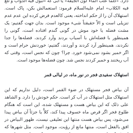
دارد. «کلما غلب الماء لون الجیفة» یا آبی که «تبول فیه الدواب و تلغ
فیه الکلاب» امام علیه‌السلام فرمود: استعمالش بکن، پاک است.
استهلاک آن را از حکم انداخته، یعنی کالعدم فرض کرده این عدم عدم
تنزیلی است و الاّ حقیقتاً شیء موجود است. بدان جهت گفتیم: یک
مشت فضله یا خود موش در گونی گندم افتاده است، گونی را
همینطور با فضله‌اش با آسیاب بردند وآرد کردند، فضله‌ها را جدا
نکردند، همینطور آرد کردند و آوردند، گفتیم: خوردنش حرام است و
اگر خمیر بشود نمی‌شود خورد. چرا؟ چون که نجس است، وقتی که
آب ریختند و خمیر کردند نجس شد. چون فضله‌ها موجود است.
استهلاک سفیدی فجر در نور ماه، در لیالی قمر
آن بیاض فجر مستهلک در ضوء القمر است، دلیل نداریم که این
استهلاک مثل استهلاک در آب کر است. حکم خودش را دارد. و الشاهد
علی ذلک که این بیاض هست و مستهلک شده، این است که هنگام
طلوع فجر اگر قرص ماه خسوف پیدا کند، کلاًّ یا جزئاً آن بیاض پیدا
می‌شود، پس بیاض هست منتها این تعلیقی نیست، ظهور البیاض در
افق بالفعل است، منتها مانع از رؤیت، موجود است. مثل شهرها که