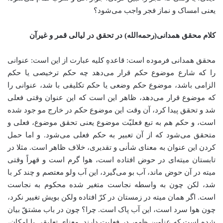
یعنی امساک و نماز فجر واجب می‌شود؟
کلام محقق همدانی(رحمه‌الله) در تحقق در لیالی قمر و غیرآن
محقق همدانی فرموده است: قاعده‌ِ کلیه عبارت از این است: عنوانی
را که شارع موضوع حکم قرار می‌دهد چه حکم ترخیصی یا حکم
الزامی باشد، موضوع حکم وضعی یا حکم تکلیفی با شد، عنوانی را
که موضوع قرار می‌دهد، ظاهر این است که این عنوان وقتی فعلی
شد و تحقق پیدا کرد، آن وقت این موضوع حکم در خارج مو جود شده
است، و حکم هم به تبع فعلیّت موضوع یعنی تحقق موضوع، فعلی و
متحقق می‌شود که از آن تعبیر به حکم فعلی می‌شود. و اما حمل
کردن این عنوان به معنای شأنی و تقدیری، خلاف ظاهر است. مثلا در
تابستان میته‌ای در حوض افتاده است، هوا گرم است و قهراً وقتی
میته در آن حوض ماند، آب بو می‌گیرد، این آب ولو معتصم و چند کر با
شد، لکن چون به واسطه نجاست متغیر شده محکوم به نجاست
است. اگر همان میته در زمستان در کرّ افتاده ولکن بویش تغییر نکرد،
چون هوا سرد است، این آب پاک است. چرا؟ چون در باب مشتقّ بیان
شده است که عناوین ظهور در فعلیت دارند. معنای تعلیقی یا امکان،