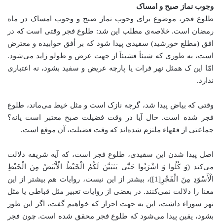
وجوب نماز صبح و امساک
طلوع فجر، موضوع برای وجوب نماز صبح و وجوب امساک در ماه
رمضان است. خلاصه‌ی مطلب این شد: طلوع فجر وقتی است که در
افق (مطلع خورشید) سفیدی پیدا شود که بر أفق خوابیده و معترض
است، به طوری که شیئاً فشیئاً از جهت عرض و طولو زاید می‌شود.
امّا این ک همثل نهر فرات یا پارچه عریض و سفید بشود، نه اعتباری
ندارد.
وقتی که بیاض پیدا شد، گرچه نازک است و مثل خیط می‌ماند، طلوع
فجر شده است. حال آیا در وقت فضیلت صبح معتبر است یانه؟
جماعتی از فقهاء ملتزم شده‌اند که وقت فضیلت، آن موقع است.
اصل پیدا شدن این سفیدی، طلوع فجر است، که آیه‌ شریفه دلالت
می‌کند (وَ کُلُوا وَ اشْرَبُوا حَتَّى يَتَبَيَّنَ لَکُمُ الْخَيْطُ الْأَبْيَضُ مِنَ الْخَيْطِ
الْأَسْوَدِ مِنَ الْفَجْرِ[1])، بیشتر از این نیست، روایات هم بیشتر از این
معنا را دلالت نمی‌کنند. در بعضی از روایات تعبیر مثل قباطی یا مثل
نهر سوراء داشت، این به جهت احراز که خواهیم گفت، اگر این طور
بشود، یقین پیدا می‌شود که طلوع فجر محقق شده است. چون فجر