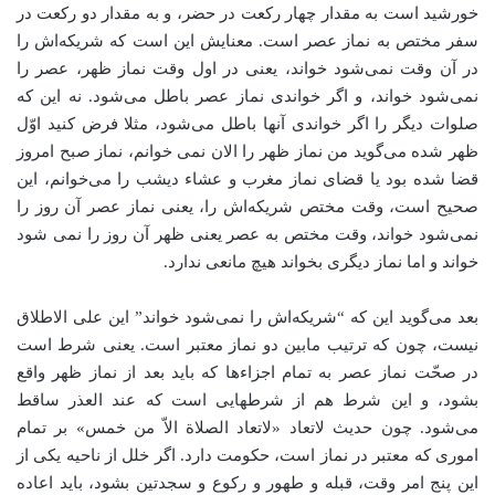
خورشید است به مقدار چهار رکعت در حضر، و به مقدار دو رکعت در
سفر مختص به نماز عصر است. معنایش این است که شریکه‌اش را
در آن وقت نمی‌شود خواند، یعنی در اول وقت نماز ظهر، عصر را
نمی‌شود خواند، و اگر خواندی نماز عصر باطل می‌شود. نه این که
صلوات دیگر را اگر خواندی آنها باطل می‌شود، مثلا فرض کنید اوّل
ظهر شده می‌گوید من نماز ظهر را الان نمی خوانم، نماز صبح امروز
قضا شده بود یا قضای نماز مغرب و عشاء دیشب را می‌خوانم، این
صحیح است، وقت مختص شریکه‌اش را، یعنی نماز عصر آن روز را
نمی‌شود خواند، وقت مختص به عصر یعنی ظهر آن روز را نمی شود
خواند و اما نماز دیگری بخواند هیچ مانعی ندارد.
بعد می‌گوید این که “شریکه‌اش را نمی‌شود خواند” این علی الاطلاق
نیست، چون که ترتیب مابین دو نماز معتبر است. یعنی شرط است
در صحّت نماز عصر به تمام اجزاءها که باید بعد از نماز ظهر واقع
بشود، و این شرط هم از شرطهایی است که عند العذر ساقط
می‌شود. چون حدیث لاتعاد «لاتعاد الصلاة الاّ من خمس» بر تمام
اموری که معتبر در نماز است، حکومت دارد. اگر خلل از ناحیه یکی از
این پنج امر وقت، قبله و طهور و رکوع و سجدتین بشود، باید اعاده