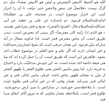
الله هو الخیط الابیض المعترض و لیس هو الابیض صعداً» مثل دم
گرگ نیست «فلاتصلّ فی سفرٍ ولاحضرٍ حتی تبیّنه» تا آن را احراز
کنی، این احراز موضوع است. در صحیحه علی بن عطیّه[4]
امام‌علیه‌السلام فرمود: «و باسناده عن علی بن عطیه عن أبی
عبدالله‌علیه‌السلام قال: الصبح (الفجر)» صبح و فجر مترادفین هستند
« هو الذی اذا رأیته کان معترضاً» اگر ببینی که معترض است، دیدن
طریق است، آن بیاض معترض فجر است. لذا خداوند متعال در آیه
مبارکه تبیّن فرمود. این همان حرفی است که شیخ انصاری(رحمه‌الله)
و غیر ایشان دارند که اگر علم و نحو العلم در موضوع خطاب اخذ
بشود، ظاهرش این است که طریق است، آن را حمل کرده اند که بما
هی صفة خاصة اخذ شده است، نه، این خودش مدخلیّت دارد و احتیاج
به قرینه دارد. لذا پیش ماتبین الفجر یعنی طلوع الفجر یا ظهور الفجر
از تبیّن به معنای ظهور بیاض باشد، فرقی مابین لیالی قمر و غیر
لیالی قمر نمی‌کند. همان وقتی که در غیر لیالی قمر طلوع شده
است. با ملاحظه‌سیر خورشید در مداراتش یا سیر ارض برخورشید،
طلوع فجر است، باملاحظه مقدار تفاوتی که به مرور ایّام، اتفاق می‌ا
فتد.