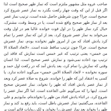
صاحب عروه مثل مشهور ملتزم است که نماز ظهر صحیح است لذا
اگر قبل از این که وقت چهار رکعت بگذرد به نماز عصر شروع کرد
صحیح است. چرا؟ چون شرطش حاصل شده است، ترتیب نماز عصر
بعد از نماز ظهر صحیح واقع شده است. یا در وسط وقت، مشترک،
خیال کرد نماز ظهر را در اول قوت خوانده غالبا هم در اول وقت
می‌خواند به نماز عصر شروع کرد، بعد از این که نماز عصر را تمام
کرد یادش افتاد که من از امروز ظهر نخوانده بودم، نماز عصرش
صحیح است. چرا؟ چون ترتیب ساقط شده است. «لاتعاد الصلاة الا
من خمس» یعنی ترتیب که غیر خمس است نمازش که فاقد این
ترتیب بود اعاده نمی‌شود و نمازش عصر صحیح است. لذا انسان
وقتی که نمازش را تمام کرد، بعد یادش آمد که در رکعت اول حمد و
سوره نخوانده « لاتعاد الصلاة الامن خمس» می‌گوید اعاده ندارد. یا
کسی به اعتقاد این که ظهر را خوانده، شروع به صلاة عصر کرد وبعد
از نماز عصر یادش افتاد که ظهر را نخواند، نماز عصرش صحیح
است. اینها را که می‌گویم علی القاعده است. اما اگر نماز عصر را
شروع کرد، در اثناء یادش افتاد من ظهر را نخوانده‌ام، مابودیم و علی
القاعده، می‌گفتیم: نماز عصرش باطل است، باید رفع ید کند و نماز
ظهر را بخواند بعد نماز عصرش را بخواند. و لکن روایات قائم است بر