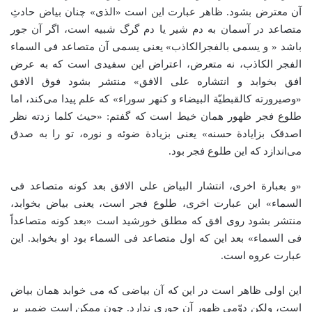
آن معترض بشود. ظاهر عبارت این است «الذی» چنان بیاض حادثِ
متصاعد در آسمان به دم شیر یا دم گرگ شبیه است، اگر آن جور
باشد « و یسمی بالفجرالکاذب» یعنی یسمی آن متصاعد فی السماء
الفجر الکاذب، نه متعرض، اعتراض این سفیدی است که به عرض
افق بخوابد و انتشاره علی الافق» منتشر بشود فوق الافق
«وصیرورته کالقبطیّة البیضاء و کنهر سوراء» که علم پیدا می‌کند، اما
طلوع فجر ظهور همان خیط است که گفتم: «حیث کلما زدته نظر
اصدقک بزایادة حسنه» یعنی بزیادة ضوئه و نوره، تو را به صدق
می‌اندازد که این طلوع فجر بود.
«و بعبارة اخری، انتشار البیاض علی الافق بعد کونه متصاعد فی
السماء» این عبارت اخری، طلوع فجر است، یعنی بیاض بخوابد،
منتشر بشود روی افق که مطلق خورشید است «بعد کونه متصاعداً
فی السماء» بعد این که اول متصاعد فی السماء بود او بخوابد. این
عبارت عروه است.
این اولی ظاهر است در این که آن بیاضی که می خوابد همان بیاض
است، ولکن دوّمی ظهور آن جوری ندارد. چون ممکن است ضمیر بر