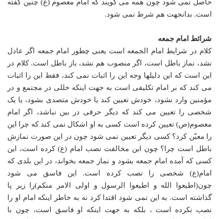
حاصل نمی شود چون همه می گویند که امام معصوم (ع) چنین گفته
است. بدانجهت هم شرط نمی شود.
شرائط امام جمعه
کلام در شرایط امام الجمعه است یعنی چطور امام جمعه اگر عادل
نشد، نماز باطل است، اگر منصوب هم نشد، باز باطل است. کلام در
این است که این دلیلها وجه این را اثبات نمی کند، فقط این را اثبات
می کند که بر امام تکلیفی است به جهت اینکه خللی در مجتمع و در
مؤمنین وارد نشود، خودش تعیین کند یا خودش متصدی بشود، یا یک
شخصی را تعیین می کند که دیگر حرفی در بین نباشد، اگر امام
معصوم(ص) تعیین کرده است کسی به او اشکال نمی کند که چرا این
را معیّن کرد؟ کسی دیگر تعیین نمی شود چون در این صورت نمازش
باطل است چرا؟ چون این مخالفت نصب امام (ع) کرده است، این
کسی که آمده امام جمعه بشود و نماز جمعه بخواند، در این بلدی که
امام(ع) شخصی را نصب کرده است. این فاسق می شود
چون(اطیعوا الله و اطیعوا الرسول و اولی الامر منکم)را زیر پا
گذاشته است. به این نمی شود اقتدا کرد نه به خاطر اینکه امام او را
نصب نکرده است ، بلکه به جهت اینکه او فاسق است، چون با