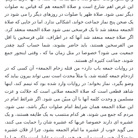
این غرض اهم شارع است و صلاة الجمعه هم که قیاس به صلوات
دیگر نمی شود. صلاة ظهر یا صلوات در روزهای دیگر را می شود در
یک صحن پنج نماز جماعت خواند، اشکالی ندارد. اما در جایی که صلاة
الجمعه منعقد شد تا یک فرسخی نمی شود صلاة الجمعه منعقد کرد.
اگر صلاة جمعه منعقد شد آنها که در اطراف، علی فرسخین یا اقل
من الفرسخین هستند، باید حاضر بشوند، شما حساب کنید چقدر
جمعیت می شود؟ خصوصا در مثل زمان ما که ، وقتی اینجور جمع
شوند، جماعت کثیره ای هستند.
در روایات جمعه باب دارد« من قتله زحام الجمعة» آن کسی که در
ازدحام جمعه کشته شد، یا مثلاً محدث است نمی تواند بیرون بیاید که
وضو بگیرد، نماز بخواند؛ در روایات وارد شده بود که تیمم کند، اینها
شاهد قطعی است که صلاة الجمعه صلاتی است که جلالت و عزت
مسلمین و وحدت کلمه آنها با آن مبیّن می شود. اگر شرائط امام در
این صلاة الجمعه همان شرایط امام صلوات دیگر باشد، نمی شود.
مردم که جمع می شوند، هر کدام منتسب به یک طایفه هستند، و یک
عشیره ای دارند خصوصا عربها که عشیره شان را حمایت می کنند،
می گوید خوب از عشیره ما امام الجمعه بشود، چرا از فلان عشیره
بشود؟ آن خوب است و این هم خوب است و عادل است ولکن چرا ما