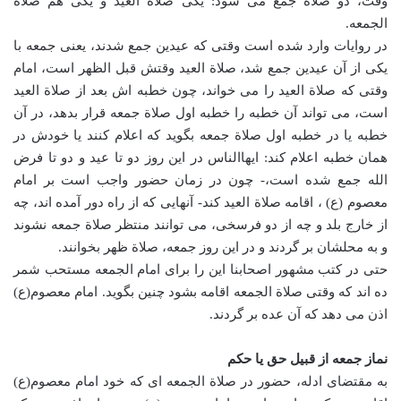
وقت، دو صلاة جمع می شود: یکی صلاة العید و یکی هم صلاة
الجمعه.
در روایات وارد شده است وقتی که عیدین جمع شدند، یعنی جمعه با
یکی از آن عیدین جمع شد، صلاة العید وقتش قبل الظهر است، امام
وقتی که صلاة العید را می خواند، چون خطبه اش بعد از صلاة العید
است، می تواند آن خطبه را خطبه اول صلاة جمعه قرار بدهد، در آن
خطبه یا در خطبه اول صلاة جمعه بگوید که اعلام کنند یا خودش در
همان خطبه اعلام کند: ایهاالناس در این روز دو تا عید و دو تا فرض
الله جمع شده است،- چون در زمان حضور واجب است بر امام
معصوم (ع) ، اقامه صلاة العید کند- آنهایی که از راه دور آمده اند، چه
از خارج بلد و چه از دو فرسخی، می توانند منتظر صلاة جمعه نشوند
و به محلشان بر گردند و در این روز جمعه، صلاة ظهر بخوانند.
حتی در کتب مشهور اصحابنا این را برای امام الجمعه مستحب شمر
ده اند که وقتی صلاة الجمعه اقامه بشود چنین بگوید. امام معصوم(ع)
اذن می دهد که آن عده بر گردند.
نماز جمعه از قبیل حق یا حکم
به مقتضای ادله، حضور در صلاة الجمعه ای که خود امام معصوم(ع)