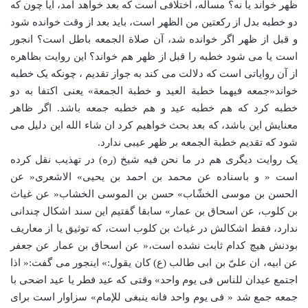
ظهر خواند یا نه؟ مسأله، اختلافی است که بعد خواهد آمد، آیا چون که
دو خطبه بدل از رکعتین من الظهر است، باید بعد از وقت خوانده شود
و قبل از ظهر اگر خوانده شد، آن صلاة الجمعه باطل است؟ انجور
است یا می شود خطبه را قبل از ظهر هم خواند؟ این روایت بظاهره
از آن روایاتی است که دلالت می کند به جواز تقدیم ، چونکه یک خطبه
خواند«جمعه فیهما خطبة العید و خطبة الجمعة» یعنی اکتفا به دو
خطبه کرد که هم خطبه عید و هم خطبه جمعه باشد. اگر ظاهر
معنایش این باشد، که بعد بحث خواهیم کرد ان شاء الله این دلیل می
شود که تقدیم خطبة الجمعه بر ظهر عیبی ندارد.
یک روایت دیگری هم در ما نحن فیه شیخ (ره) در تهذیب نقل کرده
است « و باسناده عن محمد بن احمد بن یحیی» الاشعری« عن
الحسن بن موسی الخشّاب» حسن بن الموسی الخشاب« عن غیاث
بن کلوب، عن اسحاق بن عمار» سابقا گفتیم این سند اشکال چندانی
ندارد، فقط اشکالش در غیاث بن کلوب است، که توثیق یا از معاریف
بودنش هیچ کدام ثابت نشده است،« عن اسحاق بن عمار عن جعفر
عن ابیه، ان علیّ بن ابی طالب (ع) کان یقول:» اینجور می گفت:« اذا
اجتمع عیدان للناس فی یوم واحد» وقتی که عید فطر یا عید اضحی با
جمعه جمع شد « فی یوم واحد فانه ینبغی للإمام» سزاوار است برای