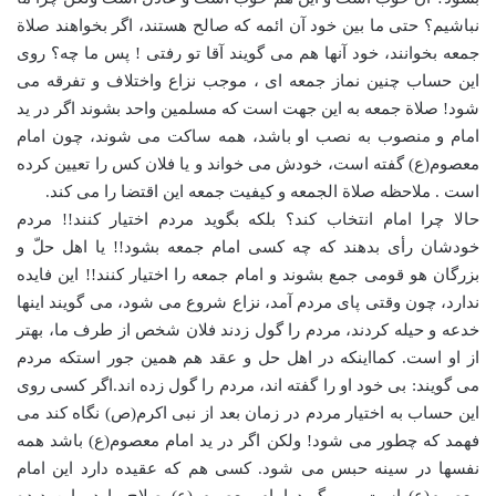
نباشیم؟ حتی ما بین خود آن ائمه که صالح هستند، اگر بخواهند صلاة
جمعه بخوانند، خود آنها هم می گویند آقا تو رفتی ! پس ما چه؟ روی
این حساب چنین نماز جمعه ای ، موجب نزاع واختلاف و تفرقه می
شود! صلاة جمعه به این جهت است که مسلمین واحد بشوند اگر در ید
امام و منصوب به نصب او باشد، همه ساکت می شوند، چون امام
معصوم(ع) گفته است، خودش می خواند و یا فلان کس را تعیین کرده
است . ملاحظه صلاة الجمعه و کیفیت جمعه این اقتضا را می کند.
حالا چرا امام انتخاب کند؟ بلکه بگوید مردم اختیار کنند!! مردم
خودشان رأی بدهند که چه کسی امام جمعه بشود!! یا اهل حلّ و
بزرگان هو قومی جمع بشوند و امام جمعه را اختیار کنند!! این فایده
ندارد، چون وقتی پای مردم آمد، نزاع شروع می شود، می گویند اینها
خدعه و حیله کردند، مردم را گول زدند فلان شخص از طرف ما، بهتر
از او است. کمااینکه در اهل حل و عقد هم همین جور استکه مردم
می گویند: بی خود او را گفته اند، مردم را گول زده اند.اگر کسی روی
این حساب به اختیار مردم در زمان بعد از نبی اکرم(ص) نگاه کند می
فهمد که چطور می شود! ولکن اگر در ید امام معصوم(ع) باشد همه
نفسها در سینه حبس می شود. کسی هم که عقیده دارد این امام