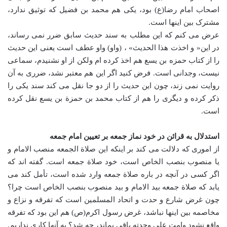
اصحاب امام رضا(ع) بود، یکی هم محمد بن فضیل که توثیق ندارد،
مشترک بین اینها است.
عرض می کنم که این مطلب به سند حدیث سابق ضرر نمی رساند،
در این« و اخذت هذا الحدیث» ، (واو) واو عطف است یعنی این حدیث
را از کتاب حمزه بن یسع هم اخذ کرده ام ولکن از او نشنیدم، سماعی
نیست، وجدانی است. فرض کنید اگر این هم معتبر نشد، ضرری به آن
روایت نمی زند، چون این حدیث را از دو جا نقل می کند سند یکی را
ذکر کرده و دیگری را هم از کتاب محمد بن حمزة بن یسع نقل کرده
است.
استدلال به قرائن در خود نماز جمعه بر تعیین امام جمعه
از اموری که دلالت می کند بر اینکه این صلاة الجمعه منصب الامام و
یا منصوب بنصب الخاص است، خود صلاة جمعه است. گفته اند که
اگر کسی در آنچه در باره صلاة جمعه وارد شده است، تأمل کند می
یابد که صلاة جمعه بید الامام و بید منصوب بنصب الخاص است چرا؟
چون غرض شارع و حدت و اتحاد المسلمین است که تفرقه و نزاع و
مخاصمه بین اینها نباشد، غرض رسول اکرم(ص) هم این بود که تفرقه
واقع نشود وامت علی وحدته باقی بماند، چه شد؟ به آنها کاری نداریم.