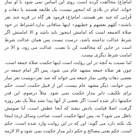
امام(ع) مخالفت کرده است. روی این اساس نمی شود با او نماز
خواند. امام در بلادی که اینجور نیست، یک طایفه هستند یا دهات و
قُرایی که چند نفر هستند، امام(ع) فرمود هر گاه در قریه چند نفر
باشند« أمّهم بعضهم و خطبهم» اینها منافاتی ندارد.اشتراط در خود
صلاة الجمعه است که امامش اینجور باید باشد و الا امامتش اگر
شرط عدالت نداشته باشد، درست نیست پس همان عدالت شرط
است در جایی که مخالفت کن با نصب، عدالت می رود، و الا در
امامت شرط دیگری نیست.
اما نسبت به آنچه در این روایت است اینها حکمت صلاة جمعه است،
چون هر صلاة جمعه مشهد عام می شود، پس اگر امام جمعه در
بعضی دهات وقتی نماز جمعه می خواند که صد نفر،دویست نفر نماز
می خوانند، دیگر مشهد عام نیست، این از قبیل حکمت است. حکم
برای تلکیف، دایر مدار حکمت نمی شود. مثلاً‌ درصوم، این قدر
حکمتها ذکر شده است؛ اگر بعضی از آنها پیدا نشد مثلاً یک نفر روزه
گرفت، اصلا قیامت یادش نیفتد که آنجا عطش است، آیا صومش
باطل می شود؟ نه، پس اینها حکمت است. صاحب وسائل (ره) اینجا
یک نکته دارد می گوید: این که در این روایت وارد شده است، حکم
است. حکم یعنی مصالح و حکم دایر مدار حکمت نمی شود و الا لازمه