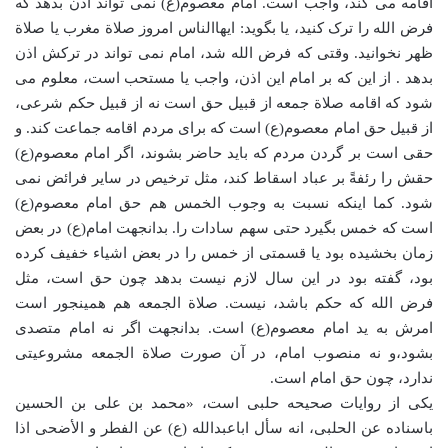
اقامه می کند، واجب است. امام معصوم(ع) نمی تواند اذن بدهد که
فرض الله را ترک کنید، یا بگوید: ایهاالناس امروز صلاة مغرب یا صلاة
ظهر نخوانید. وقتی که فرض الله شد، امام نمی تواند در ترکش اذن
بدهد . از این که بر امام این اذن، واجب یا مستحب است، معلوم می
شود که اقامه صلاة جمعه از قبیل حق است نه از قبیل حکم شرعی،
از قبیل حق امام معصوم(ع) است که برای مردم اقامه جماعت کند. و
حقی است بر گردن مردم که باید حاضر بشوند، اگر امام معصوم(ع)
حقش را رئفةً بر عباد اسقاط کند، مثل ترخیص در سایر فرائض نمی
شود. کما اینکه نسبت به وجوب الخمس هم حق امام معصوم(ع)
است که خمس بگیرد حتی سهم سادات را. بدانجهت امام(ع) در بعض
زمان بخشیده بود یا قسمتی از خمس را در بعض اشیاء خفیف کرده
بود، گفته بود در این سال لازم نیست بدهد چون حق است، مثل
فرض الله که حکم باشد، نیست. صلاة الجمعه هم همینجور است
امرش به ید امام معصوم(ع) است. بدانجهت اگر نه امام متصدی
بشود،و نه منصوب امام، در آن صورت صلاة الجمعه مشروعیتی
ندارد، چون حق امام است.
یکی از روایات صحیحه حلبی است، «محمد بن علی بن الحسین
باسناده عن الحلبی، انه سأل اباعبدالله (ع) عن الفطر و الأضحی اذا