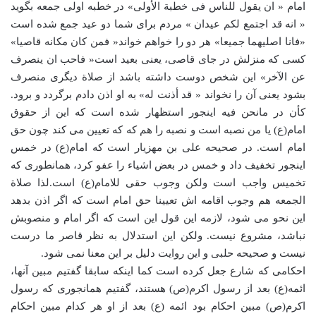
امام « ان یقول للناس فی خطبة الأولی» در خطبه اولی جمعه بگوید
« انه قد اجتمع لکم عیدان » مردم برای شما دو عید جمع شده است
«فانا اصلیهما جمیعا» هر دو را خواهم خواند« فمن کان مکانه قاصیا»
کسی که منزلش در جای قاصی، یعنی بعید است« فاحب ان ینصرف
عن الآخر» این شخص دوست داشته باشد از صلاة دیگری منصرف
بشود یعنی آن را نخواند « قد أذنت له» به او اذن دادم برگردد و برود.
کأن در مانحن فیه اینجور استظهار شده است که این از حقوق
امام(ع) یا من نصبه است و نصبه را هم که که تعیین می کند چون حق
امام است. در صحیحه علی بن مهزیار است که امام(ع) در خمس
اینجور تخفیف داد و خمس در بعض اشیاء را عفو کرد، همانطوری که
تخمیس واجب است ولکن وجوب حقی للامام(ع) است.لذا صلاة
الجمعه هم وجوب اقامه اش تعیینا حق امام است که اگر اذن بدهد
این نحو می شود، لازمه این قول این است که اگر امام و منصوبش
نباشد، مشروع نیست. ولکن این استدلال به نظر قاصر ما درست
نیست و صحیحه حلبی و این روایت دلیل بر این معنا نمی شود.
احکامی که شارع جعل کرده است کما اینکه سابقا گفتیم مبین آنها،
ائمه(ع) بعد از رسول اکرم(ص) هستند، گفتیم همانجوری که رسول
اکرم(ص) مبین احکام بود ائمه (ع) بعد از او هر کدام مبین احکام