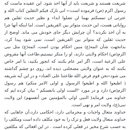
شریعت هستند و شریعت باید از آنها اخذ شود. این عقیده ماست که
رسول اکرم (ص) فرموده است:« انی تارک فیکم الثقلین کتاب الله و
عترتی ان تمسکتم بهما لن تضلوا ابدا» و نظیر حدیث ثقلین هم
روایاتی هست، این حدیث متواتر بین الفریقین است. اما اینکه آنها چرا
به آن اخذ نکردند؟ آن چرایش دیگر جای خودش می ماند. اوضح از
حدیث ثقلین که متواتر بین الفریقین است، نمی شود پیدا کرد،
بدانجهت شأن ائمه(ع) مبین احکام بودن است، ائمه(ع) مثل نبی
اکرم(ص) احکام ولایتی دارند، او را منکر نیستیم،طاعت آنها مفروض
علی الرعیة است، اگر امر عام بکنند که انجور بکنید، یا امر خاص
بکنند که به عنوان ولایتی مصحلتی دیده اند، روی دو چشم گذاشته
می شود«نحن قوم فرض الله طاعتنا علی العباد» و در این آیه شریفه
( اطیعوا الله و اطیعوا الرسول و اولی الامر منکم) هم رسول
اکرم(ص) دارد و در مورد “الست اولی بانفسکم ” بیان کرده ایم که
خداوند می فرماید( النبی اولی بالمؤمنین من أنفسهم) این ولایت
نبی(ع)، ولایت امر و نهی است.
خداوند متعال واجبات و محرماتی دارد، احکامی دارد،آن جاهایی که
خداوند متعال ولایت فعل و ترک را به خود مکلف داده است ومکلف را
به حسب شرع مخیر در فعلی کرده است . در این افعالی که مکلفین