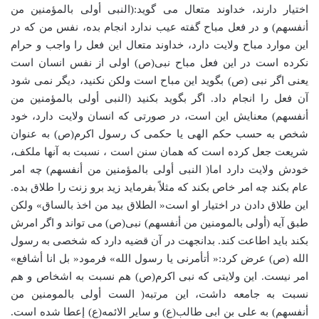
اختیار دارند، خداوند متعال می گوید:(النبی أولی بالمؤمنین من
أنفسهم) و در فعل مباح گفته عیب ندارد انجام بده، نفس من که در
این موارد مباح ولایت دارد، خداوند متعال این فعل را واجب و حرام
نکرده است در این فعل مباح نبی(ص) اولی از نفس انسان است
یعنی اگر نبی (ص) بگوید این مباح است ولکن نکنید، دیگر نمی شود
آن فعل را انجام داد. اگر بگوید بکنید (النبی أولی بالمؤمنین من
أنفسهم) معنایش این است، در صورتی که انسان ولایت دارد، خود
شخص به حسب حکم الهی یا حکمی ک رسول اکرم(ص) به عنوان
شریعت جعل کرده است که همان سنن است ، نسبت به آنها ملکف،
خودش ولایت دارد اما( النبی أولی بالمؤمنین من أنفسهم) چه امر
عام بکند چه امر خاص بکند که مثلاً بفرماید زید برو زنت را طلاق بده.
این طلاق دادن در اختیار او است« الطلاق بید من اخذ بالساق» ولکن
طبق آیه (أولی بالمومنین من أنفسهم) نبی(ص) می تواند و اگر امرش
بکند باید اطاعت کند. بدانجهت در آن قضیه دارد که شخصی به رسول
الله (ص) عرض کرد:« أتأمرنی یا رسول الله» فرمود« بل انا أشافع»
امر نیست. این ولایتی که نبی اکرم(ص) هم نسبت به اشخاص و هم
نسبت به جامعه داشت، این مرتبه( الست أولی بالمومنین من
أنفسهم) به علی بن ابی طالب(ع) و سایر الائمه(ع) إعطا شده است.