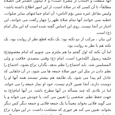
آنها منفعت و اجتناب از مضرة است« و لا لیکون الصابر فی الصلاة
مطلقاً» تا آن کسی که در صلاة است، از این امور اطلاع داشته باشد«
ولیس بفاعل غیره ممن یؤم الناس» آن امام جماعتهای سایر صلوات،
خطبه نمی خوانند آنها تمام صلاة ظهر را چهار رکعت می خوانند، این
اخبار در آنجا نیست. روی این اساس گفته شده است که این مال امام
(ع) است.
این بیان ، مرکب از دو نکته بود: یک نکته قطع نظر از روایت بود، یک
نکته هم با نظر به روایت بود.
اما آن نکته که اول گفتم ما هم ملتزم می شویم که امام معصوم(ع)
خلیفه رسول الله(ص) است. امام (ع) وقتی متصدی خلافت و ولی
المسلمین شد، باید اجتماع را نظم بدهد، نگذارد نزاع بشود، اجتماع را
نظم دادن در مثل این جور صلاة جمعه ها می شود، در آن جاهایی که
عادل کم پیدا می شود. یک طایفه هم بیشتر نیستند همه آنها او را
دوست دارند، آنجا تعیین لازم نیست، خود او نماز جمعه را می خواند.
اما در بلادی که چند مسأله در آنها مطرح باشد، در آنها امام(ع) به
جهت حفظ نظم، شخصی را تعیین می کند، یا خودش می خواند و یا
می گوید فلانی بخواند معیناً،یا یک جمعه فلانی و جمعه دیگر کس دیگر
بخواند. تعیین می کند هر جوری که مصلحت داشت. در این موارد نزاع