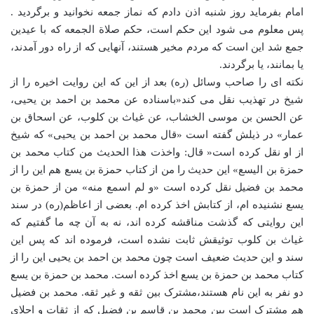
امام بفرماید روز شنبه اذن دادم که نماز جمعه نخوانید و برگردید .
پس معلوم می شود این حکم است، حکم صلاة الجمعه که با عیدین
جمع شد این است که مردم مخیر هستند، آنهایی که از راه دور آمدند،
یا بمانند، یا برگردند.
نکته ای را صاحب وسائل (ره) بعد از این که این روایت اخیره را از
شیخ در تهذیب نقل می کند«باسناده عن محمد بن احمد بن یحیی،
عن الحسن بن موسی الخشاب، عن غیاث بن کلوب، عن اسحاق بن
عمار» در ذیلش گفته است «قال محمد بن احمد بن یحیی» که شیخ
از او نقل کرده است« قال: واخذت هذا الحدیث من کتاب محمد بن
حمزة بن الیسع» این حدیث را من از کتاب حمزة بن یسع هم این را از
محمد بن فضیل نقل کرده است «و لم اسمع منه» من از حمزة بن
یسع نشنیده ام، از کتابش اخذ کرده ام. بعضی از اعاظم(ره) در سند
این روایتی که گذشت مناقشه کرده اند، نه به آن چه ما گفتیم که
غیاث بن کلوب توثیقش ثابت نشده است، فرموده اند که پس این
سند و این حدیث ضعیف است چون محمد بن احمد بن یحیی این را از
کتاب محمد بن حمزة بن یسع اخذ کرده است. محمد بن حمزة بن یسع
دو نفر به این نام هستند،مشترک بین ثقه و غیر ثقه. محمد بن فضیل
هم مشترک است بین محمد بن قاسم بن فضیل که از ثقات و اجلای