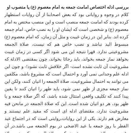
بررسی ادله اختصاص امامت جمعه به امام معصوم (ع) یا منصوب او
کلام در وجوه و روایاتی بود که بعض اصحابنا از آن روایات استظهار
کرده بودند که امامت جمعه منصب است و این منصب مختص به امام
معصوم (ع) و شخصی است که ایشان او را به نصب خاص، امام جمعه
کرده اند. بنابر این در زمان غیبت و مثل آن زمان، که امام معصوم (ع)
مبسوط الید نباشد و نصب خاص هم که نیست، صلاة الجمعه
مشروعیتی ندارد. قهرا نتیجه این می شود اگر کسی در زمان غیبت
بخواهد نماز جمعه بخواند، باید رجائا بخواند، چون بمقتضی الادلة که
مشروعیت آن ثابت نشده است- اگر خلافش ثابت نشود!- و چون این
ادله علم وجدانی نمی آورد و احتمال است که مشروع باشد، مکلفین
می توانند به احتمال مشروعیت، صلاة الجمعه را اتیان کنند، ولکن این
نماز جمعه مجزی از ظهر نمی شود، باید ظهر را اتیان کنند تا یقین
پیدا کنند که تکلیف واقعی امتثال شده باشد، که اگر صلاة جمعه و یا
ظهر بود، هر دو اتیان شده است. این که صلاة الجمعه در مانحن فیه
مشروعیت ندارد، مقتضای ادله ای است که مفید علم نیستند و
معارض هم دارند. یکی از این روایات،روایتی است که در اجتماع عید
الفطر با روز جمعه یا عید الاضحی در یوم الجمعه می باشد.در آن