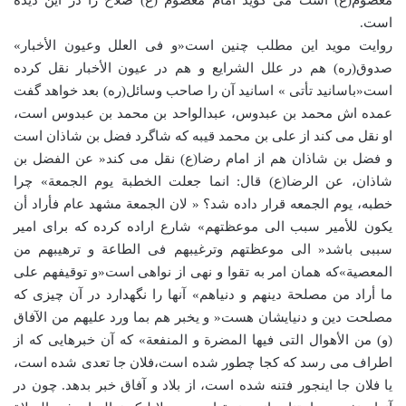
معصوم(ع) است می گوید امام معصوم (ع) صلاح را در این دیده
است.
روایت موید این مطلب چنین است«و فی العلل وعیون الأخبار»
صدوق(ره) هم در علل الشرایع و هم در عیون الأخبار نقل کرده
است«باسانید تأتی » اسانید آن را صاحب وسائل(ره) بعد خواهد گفت
عمده اش محمد بن عبدوس، عبدالواحد بن محمد بن عبدوس است،
او نقل می کند از علی بن محمد قیبه که شاگرد فضل بن شاذان است
و فضل بن شاذان هم از امام رضا(ع) نقل می کند« عن الفضل بن
شاذان، عن الرضا(ع) قال: انما جعلت الخطبة یوم الجمعة» چرا
خطبه، یوم الجمعه قرار داده شد؟ « لان الجمعة مشهد عام فأراد أن
یکون للأمیر سبب الی موعظتهم» شارع اراده کرده که برای امیر
سببی باشد« الی موعظتهم وترغیبهم فی الطاعة و ترهیبهم من
المعصیة»‌که همان امر به تقوا و نهی از نواهی است«و توقیفهم علی
ما أراد من مصلحة دینهم و دنیاهم» آنها را نگهدارد در آن چیزی که
مصلحت دین و دنیایشان هست« و یخبر هم بما ورد علیهم من الآفاق
(و) من الأهوال التی فیها المضرة و المنفعة» که آن خبرهایی که از
اطراف می رسد که کجا چطور شده است،فلان جا تعدی شده است،
یا فلان جا اینجور فتنه شده است، از بلاد و آفاق خبر بدهد. چون در