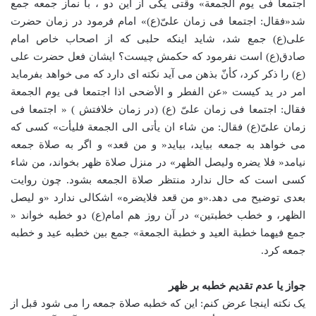
اجتمعا فی یوم الجمعة» وقتی یکی از این دو ، با نماز جمعه جمع
شد«فقال: اجتمعا فی زمان علیّ(ع)» امام فرمود در زمان حضرت
علی(ع) جمع شد، شاید اینکه حلبی که از اصحاب خاص امام
صادق(ع) است نفرمود که حکمش چیست؟ ایشان فعل حضرت علی
(ع) را ذکر کرد، کأنّ بذهن می آید نکته ای دارد که می خواهد بفرماید
امر در ید کیست «عن الفطر و الأضحی اذا اجتمعا فی یوم الجمعة
فقال: اجتمعا فی زمان علیّ (ع) (در زمان خلافتش ) « اجتمعا فی
زمان علیّ(ع) فقال: من شاء ان یأتی الی الجمعة فلیأت» کسی که
می خواهد به جمعه بیاید، بیاید« و من قعد» و اگر به صلاة جمعه
نیامد« فلا یضره ولیصل الظهر» در منزل صلاة ظهر بخواند، من شاء
کسی است که حال ندارد منتظر صلاة الجمعه بشود. چون روایت
بعدی توضیح می دهد.«و من قعد فلایضره» اشکالی ندارد «و لیصل
الظهر، و خطب خطبتین» در آن روز هم امام(ع) دو خطبه خواند «
جمع فیهما خطبة العید و خطبة الجمعة» جمع بین خطبه عید و خطبه
جمعه کرد.
جواز یا عدم تقدیم خطبه بر ظهر
یک نکته اینجا عرض کنم: این که خطبه صلاة جمعه را می شود قبل از