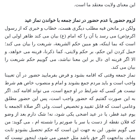
این معنای ولایت معتقَد ما است.
لزوم حضور یا عدم حضور در نماز جمعه با خواندن نماز عید
ولکن در مانحن فیه مطلب دیگری هست، خطاب و خبری که از رسول
اکرم(ص) می رسد یا آن را که امام (ع) بیان می کند ظاهر اولی این
است که بما اینکه، هو مبین حکم الشریعة، شریعت را بیان می کند؛
حمل کردن این حکم، بر حکم ولایتی، کما ذکرنا، قرینه می خواهد، و
الا اگر قرینه ای دال بر این معنا نباشد، می گوییم حکم شریعت را
بیان می کند.
نماز جمعه وقتی که اقامه بشود و فرض بفرمایید حضور در آن تعیینا
واجب است و باید مردم جمع بشوند و امام و منصوب خاص هم شرط
نیست هر کسی که شرایط در او جمع است، می تواند اقامه کند. اگر
به این صورت گفتیم که حضور واجب است، پس این حضور مطلق
وعامی است که قابل تقیید و تخصیص است. ولی اگر صلاة الجمعه با
یوم عید فطر، یا در عید اضحی یکی شود، نه! شک دارم بعد از وضو
که فلان نقطه از دست یا سر یا صورتم را شسته ام ، می گوید: من
می گویم نشور. این به جهت این است که حکم تحصیل بشودو ثابت
بماند. بدانجهت اگر حق باشد مثل خمس می شود، اینجور نیست که