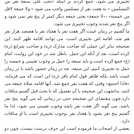
تخییری می شود، جمع کردند بر اینکه «تجب علی سبعة نفر من
المسلمین » به هفت نفر از مسلمین واجب می شود « ولا جمعة لاقل
من خمسة» ،«لا جمعة» یعنی جمعه دیگر کمتر از پنج نفر نمی شود و
اگر پنج نفر شدند وجوب تخییری می شود.
ما گفتیم در زمان غیبت اگر هفت نفر یا هفتاد نفر یا هفتصد هزار نفر
هم شد، اقامه اش تخییری است، می توانند اقامه ظهر کنند. این
صحیحه بنابر این حملی که صاحب مدارک (ره) و صاحب شرایع (ره)
کرده است، بعد از آنکه این حمل، باطل شد در خود این روایت، امام
(ع) جمع کرده است و باید سبعه را حمل بر وجوب تعیینی و خمسه را
حمل به تخییری کنیم، این سبعه، چه در زمان حضور باشد یا در زمان
غیبت باشد بلکه ظاهر قول امام باقر (ره) این است که می فرماید:
«فاذا اجتمع» وقتی که هفت نفر جمع شد، آنها اقامه صلاة جمعه می
کنند، بدانجهت این صحیحه با آن تفصیل که تا بحث قبل گفتیم منافات
دارد،چون مقتضای این صحیحه حتی در زمانی که می گوید پنج نفر
باشد، می گوید اگر هفت نفر باشد وجوب تعیینی می شود، لذا ما
گفتیم پنج نفر بشود یا هفتاد نفر ،وجوب تخییری است با او منافات
دارد.
بعضی از اصحاب ما فرموده است این حرف درست نیست، چون دو