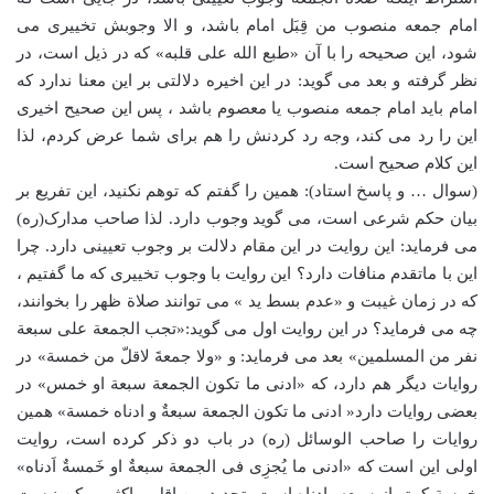
امام جمعه منصوب من قِبَل امام باشد، و الا وجوبش تخییری می
شود، این صحیحه را با آن «طبع الله علی قلبه» که در ذیل است، در
نظر گرفته و بعد می گوید: در این اخیره دلالتی بر این معنا ندارد که
امام باید امام جمعه منصوب یا معصوم باشد ، پس این صحیح اخیری
این را رد می کند، وجه رد کردنش را هم برای شما عرض کردم، لذا
این کلام صحیح است.
(سوال … و پاسخ استاد): همین را گفتم که توهم نکنید، این تفریع بر
بیان حکم شرعی است، می گوید وجوب دارد. لذا صاحب مدارک(ره)
می فرماید: این روایت در این مقام دلالت بر وجوب تعیینی دارد. چرا
این با ماتقدم منافات دارد؟ این روایت با وجوب تخییری که ما گفتیم ،
که در زمان غیبت و «عدم بسط ید » می توانند صلاة ظهر را بخوانند،
چه می فرماید؟ در این روایت اول می گوید:«تجب الجمعة علی سبعة
نفر من المسلمین» بعد می فرماید: و «ولا جمعةَ لاقلّ من خمسة» در
روایات دیگر هم دارد، که «ادنی ما تکون الجمعة سبعة او خمس» در
بعضی روایات دارد« ادنی ما تکون الجمعة سبعةٌ و ادناه خمسة» همین
روایات را صاحب الوسائل (ره) در باب دو ذکر کرده است، روایت
اولی این است که «ادنی ما یُجزِی فی الجمعة سبعةٌ او خَمسةٌ اَدناه»