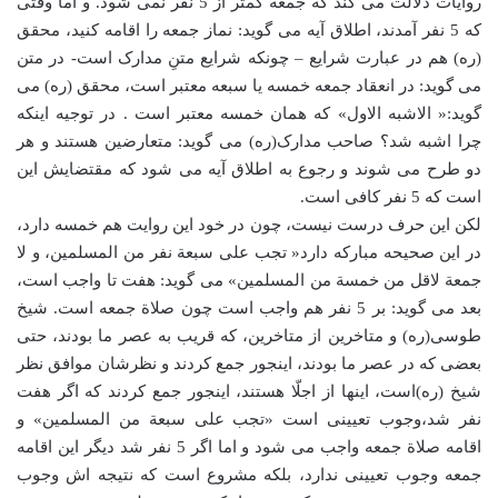
روایات دلالت می کند که جمعه کمتر از 5 نفر نمی شود. و اما وقتی
که 5 نفر آمدند، اطلاق آیه می گوید: نماز جمعه را اقامه کنید، محقق
(ره) هم در عبارت شرایع – چونکه شرایع متنِ مدارک است- در متن
می گوید: در انعقاد جمعه خمسه یا سبعه معتبر است، محقق (ره) می
گوید:« الاشبه الاول» که همان خمسه معتبر است . در توجیه اینکه
چرا اشبه شد؟ صاحب مدارک(ره) می گوید: متعارضین هستند و هر
دو طرح می شوند و رجوع به اطلاق آیه می شود که مقتضایش این
است که 5 نفر کافی است.
لکن این حرف درست نیست، چون در خود این روایت هم خمسه دارد،
در این صحیحه مبارکه دارد« تجب علی سبعة نفر من المسلمین، و لا
جمعة لاقل من خمسة من المسلمین» می گوید: هفت تا واجب است،
بعد می گوید: بر 5 نفر هم واجب است چون صلاة جمعه است. شیخ
طوسی(ره) و متاخرین از متاخرین، که قریب به عصر ما بودند، حتی
بعضی که در عصر ما بودند، اینجور جمع کردند و نظرشان موافق نظر
شیخ (ره)است، اینها از اجلّا هستند، اینجور جمع کردند که اگر هفت
نفر شد،وجوب تعیینی است «تجب علی سبعة من المسلمین» و
اقامه صلاة جمعه واجب می شود و اما اگر 5 نفر شد دیگر این اقامه
جمعه وجوب تعیینی ندارد، بلکه مشروع است که نتیجه اش وجوب