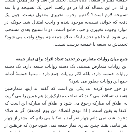
خمسة کمتر از سبعه، ادناه است، تحدید بین اقل و اکثر ممکن نیست
و لذا در این مساله که آیا در دو رکعت اخیر، یک تسبیحه و یا سه
تسبیحه لازم است؟ گفتیم وجوب تخییری معقول نیست. چون یک
دفعه که خواند، تسبیحه موجود شده و واجب امتثال شد. چونکه در
موارد وجوب تخییری واجب، جامع است، دو تا تسبیح بعدی مستحب
می شود. اینجا هم تحدید اینکه صلاة جمعه چه موقع واجب می شود؟
تحدیدش به سبعه یا خمسه درست نیست.
جمع میان روایات متعارض در تحدید تعداد افراد برای نماز جمعه
این روایات متعارض هستند، یک دسته روایات سبعه دارد، یک دسته
روایات خمسه دارد، بلکه اکثر روایات جمع دارد ، منتها خمسةٌ اَدناه،
جمع این روایات چطور می شود؟
دو جور جمع کرده اند: یکی این است که گفته اند اینها متعارضین
هستند، تساقط می کنند که صاحب مدارک(ره) هم همین را می گوید،
به اطلاق آیه مبارکه رجوع می شود و اطلاق آیه مبارکه این است که
اکتفا به یقین است. ( اذا نودی للصلاة من یوم الجمعة) اگر به صلاة
دعوت شد، نمی دانم چهار نفر آمد یا نه؟ یا می دانم که بیشتر از چهار
نفر نیامد، یقینا چنین نمازی نماز جمعه نمی شود،چون که فریقین از