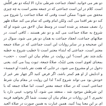
دو نفر می خوانید. انعقاد جماعت شرطی ندارد الا اینکه دو نفر اقلّش
است. کلام در این است جماعتی که در جمعه معتبر است به چه چیزی
محقق می شود؟ ممکن است وقتی که صلاة جماعت را شروع می
کند دو نفر اقتدا می کند، ولکن امام وقتی که تمام می کند صلاة ظهر
را، نصف مسجد پر شده است در وسط نماز، لاحق می شوند او که
شروع به صلاة جماعت می کند و دو نفر هستند ، کافی است. در
صلاتهای جماعت، انعقاد جماعت به همان دو نفر می شود، سوال در
این صحیحه و در سایر روایات این است جماعتی که در صلاة جمعه
معتبر است، جماعتی که ابتداء معتبر است تا خطیب شروع به خطبه
بکند،چند نفر است؟ این روایت در مقام بیان این است ، «تجب»
بمعنای لغوی است یعنی تَثبُتُ، صلاةُ جمعة، ثبوت پیدا می کند، یعنی
دخول در او مشروع می شود، در جایی که هفت نفر باشد« او خمسة»
و ادنایش از او هم کمتر باشد، اگر فرض کنید اگر چهار نفر غیر از
خودش بود می تواند شروع کند؟ لذا این روایت در مقام بیان شرط
جماعتی است که در صلاة جمعه معتبر است، اما صلاة جمعه که با
این شرطش موجود شد ، منعقد می شود، آیا وجوب عینی دارد یا
تخییری ؟ این روایات در مقام بیان آن نیست. شما اگر بخواهید قرینه
ای بر این معنا پیدا کنید، همین عبارت به همین صورت در صلاة العید