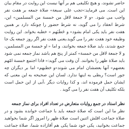
حاضر نشوند، و هیچ تکلیفی هم بر آنها نیست این روایت در مقام بیان
این است. می فرماید:«تجب علی سبعة» صلاة جمعه بر هفت نفر
واجب می شود. «و لا جمعة لاقل من خمسة من المسلمین» این،
شرط انعقاد را می گوید، نه شرط حضور را چونکه دارد بر همین
هفت نفر باید یکی امام بشود« و خَطَبَهم » خطبه بخواند. این روایت
وظیفه خود هفت نفر را می گوید،یعنی هفت نفر اگر روز جمعه یک جا
جمع شدند، باید صلاة جمعه بخوانند، و اما « او خمسة من المسلمین،
و لا جمعة لاقل من خمسة» کمتر از پنج هم باشد نماز جمعه نمی شود
باید صلاة ظهر را بخوانند. آن وقت می گوید:« فاذا اجتمع خمسة امّهم
بعضهم» آنها بعضشان امام می شوند«و خطبهم» اما بر دیگران چه
جور است؟ ربطی به اینها ندارد. لسان این صحیحه به این معنی که
ایشان حمل فرموده اند، و کذا روایات دیگر ،آبی از این حمل است
بلکه تکلیف آن هفت نفر را می گوید .
نظر استاد در جمع روایات متعارض در تعداد افراد برای نماز جمعه
نظر ما این است که صلاة جمعه باید با جماعت خوانده بشود و در
صلاة جماعت اقلش اثنین است صلاة ظهر را امروز اگر شما بخواهید
جماعت بخوانید، یکی خود شما یکی هم آقازاده شما، صلاة جماعت