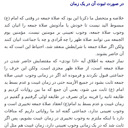
در صورت ثبوت آن در یک زمان
خلاصه و متحصل ما ذکرنا این بود که صلاة جمعه در وقتی که امام (ع)
مبسوط الید نیست تا خودش یا مأذونش صلاة جمعه را اتیان کند
وجوب صلاة جمعه، وجوب تعیینی بر مومنین نیست. مؤمنین یوم
الجمعه می توانند صلاة ظهر را چه فُرادی و چه با جماعت اتیان کنند
ولکن اگر صلاة جمعه با شرایطش منعقد شد، احتیاط این است که به
آن حاضر بشوند.
نماز جمعه به اطلاق آیه «اذا نودی» که مقتضایش حاضر شدن در
صلاة جمعه است، از صلاة ظهر مجزی است. ولکن این حرف را
جماعتی قبول نکردند و فرموده اند اگر در زمانی وجوب عینی صلاة
جمعه ثابت بشود در جمیع الأزمنه حتی در زمان غیبت و عدم بسط ید
امام (ع) ثابت می شود، یعنی آن جمع که ما بین روایات کردیم و
طایفه ثانیه را قرینه برای تصرف در طایفه اولی گرفتیم و گفتیم در
زمان غیبت و عدم بسط ید امام(ع) انعقاد صلاة جمعه تخییری است و
وجوب تعیینی ندارد، جماعتی گفته اند ما روایاتی داریم که منافات
دارد با اینکه ملتزم به وجوب تخییری در زمان غیبت بشویم، پس اگر
ثابت شد که در یک زمانی وجوب تعیینی دارد، زمان غیبت هم مثل آن