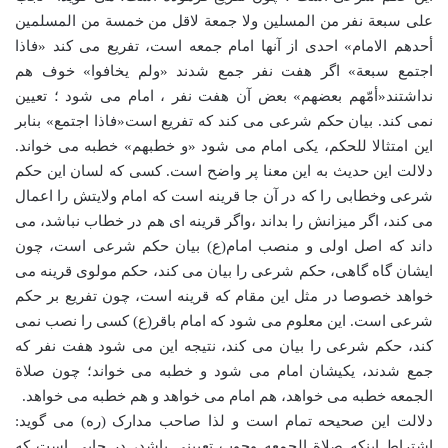
علی سبعة نفر من المسلین ولا جمعة لاقل من خمسة من المسلمین
أحدهم الامام» احدی از آنها امام جمعه است، تفریع می کند «فاذا
اجتمع سبعة» اگر هفت نفر جمع شدند «ولم یخافوا» خوف هم
نداشتند«أمّهم بعضهم» بعض آن هفت نفر ، امام می شود ؛ تعیین
نمی کند. بیان حکم شرعی می کند که تفریع است«فاذا اجتمع» بنابر
این امتثالا للحکم، یکی امام می شود «و خطبهم» خطبه می خواند.
دلالت این حدیث به این معنا پر واضح است. کسی که لسان این حکم
شرعی وخطابی را که در آن جا قرینه است که امام ولایتش را اعمال
می کند، اگر میزانش را بداند ،واگر قرینه ای هم در خطاب نباشد، می
داند که اصل اولی و منصب امام(ع) بیان حکم شرعی است، چون
ایشان گاه گاهی، حکم شرعی را بیان می کند، حکم مولوی قرینه می
خواهد خصوصا در مثل این مقام که قرینه است، چون تفریع بر حکم
شرعی است. این معلوم می شود که امام باقر(ع) کسی را نصب نمی
کند، حکم شرعی را بیان می کند، نتیجه این می شود هفت نفر که
جمع شدند، یکیشان امام می شود و خطبه می خواند؛ چون صلاة
الجمعه خطبه می خواهد، هم امام می خواهد و هم خطبه می خواهد.
دلالت این صحیحه تمام است و لذا صاحب مدارک (ره) می گوید:
اشتراط اینکه صلاة الجمعه وجوب تعیینی باشد، در جایی است که