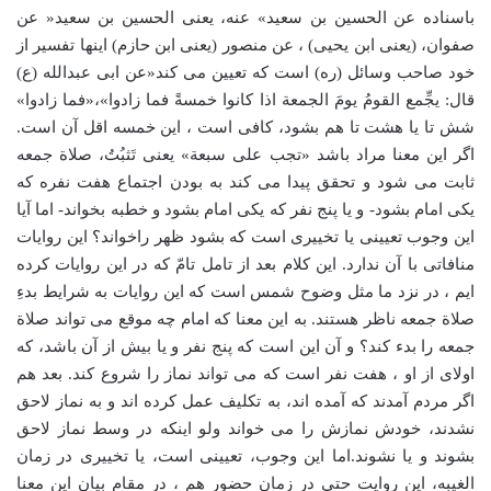
باسناده عن الحسین بن سعید» عنه، یعنی الحسین بن سعید« عن
صفوان، (یعنی ابن یحیی) ، عن منصور (یعنی ابن حازم) اینها تفسیر از
خود صاحب وسائل (ره) است که تعیین می کند«عن ابی عبدالله (ع)
قال: یجِّمع القومُ یومَ الجمعة اذا کانوا خمسةً فما زادوا»،«فما زادوا»
شش تا یا هشت تا هم بشود، کافی است ، این خمسه اقل آن است.
اگر این معنا مراد باشد «تجب علی سبعة» یعنی تَثبُتُ، صلاة جمعه
ثابت می شود و تحقق پیدا می کند به بودن اجتماع هفت نفره که
یکی امام بشود- و یا پنج نفر که یکی امام بشود و خطبه بخواند- اما آیا
این وجوب تعیینی یا تخییری است که بشود ظهر راخواند؟ این روایات
منافاتی با آن ندارد. این کلام بعد از تامل تامّ که در این روایات کرده
ایم ، در نزد ما مثل وضوح شمس است که این روایات به شرایط بدءِ
صلاة جمعه ناظر هستند. به این معنا که امام چه موقع می تواند صلاة
جمعه را بدء کند؟ و آن این است که پنج نفر و یا بیش از آن باشد، که
اولای از او ، هفت نفر است که می تواند نماز را شروع کند. بعد هم
اگر مردم آمدند که آمده اند، به تکلیف عمل کرده اند و به نماز لاحق
نشدند، خودش نمازش را می خواند ولو اینکه در وسط نماز لاحق
بشوند و یا نشوند.اما این وجوب، تعیینی است، یا تخییری در زمان
الغیبه، این روایت حتی در زمان حضور هم ، در مقام بیان این معنا