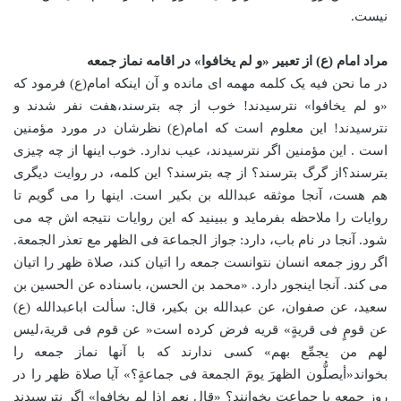
نیست.
مراد امام (ع) از تعبیر «و لم یخافوا» در اقامه نماز جمعه
در ما نحن فیه یک کلمه مهمه ای مانده و آن اینکه امام(ع) فرمود که
«و لم یخافوا» نترسیدند! خوب از چه بترسند،هفت نفر شدند و
نترسیدند! این معلوم است که امام(ع) نظرشان در مورد مؤمنین
است . این مؤمنین اگر نترسیدند، عیب ندارد. خوب اینها از چه چیزی
بترسند؟از گرگ بترسند؟ از چه بترسند؟ این کلمه، در روایت دیگری
هم هست، آنجا موثقه عبدالله بن بکیر است. اینها را می گویم تا
روایات را ملاحظه بفرماید و ببینید که این روایات نتیجه اش چه می
شود. آنجا در نام باب، دارد: جواز الجماعة فی الظهر مع تعذر الجمعة.
اگر روز جمعه انسان نتوانست جمعه را اتیان کند، صلاة ظهر را اتیان
می کند. آنجا اینجور دارد. «محمد بن الحسن، باسناده عن الحسین بن
سعید، عن صفوان، عن عبدالله بن بکیر، قال: سألت اباعبدالله (ع)
عن قومٍ فی قریةٍ» قریه فرض کرده است« عن قوم فی قریة،لیس
لهم من یجمِّع بهم» کسی ندارند که با آنها نماز جمعه را
بخواند«أیصلُّون الظهرَ یومَ الجمعة فی جماعةٍ؟» آیا صلاة ظهر را در
روز جمعه با جماعت بخوانند؟ «قال نعم اذا لم یخافوا» اگر نترسیدند