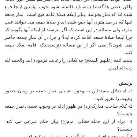
ولکن بعضی ها گفته اند نه، باید فاصله بشود. خوب مؤمنین اینجا جمع
شده اند که نماز بخوانند- بنابر اینکه صلاة عامه هیچ است- نماز جمعه
اینها که در صد متری آنها جمع شده اند و صلاة جمعه می خوانند عیب
ندارد، ولی مساله در این است که اگر بترسند از اینکه آنها بگویند که
چرا اینجا صلاة جمعه اقامه کرده اید؟ و چرا در آن نماز جمعه حاضر
نمی شوید؟! یعنی اگر از این مساله نترسیدندکه اقامه صلاة جمعه
کنند.
ببینید ائمه (علیهم السلام) چه نکاتی را رعایت فرموده اند. والحمد لله
رب العالمین.
پرسش
1- استدلال مستدلین به وجوب تعیینی نماز جمعه در زمان حضور
وغیبت را تقریر کنید.
2- کلام صاحب مدارک(ره) در ظهور ادله در وجوب تعیینی نماز جمعه
چیست؟
3- مراد از این جمله-خطاب امام(ع) بیان حکم شرعی می کند-
چیست؟
4-آیا در تحدید افراد می توان گفت خمسه یا سبعة؟ چرا؟