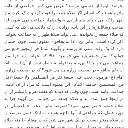
بخوانند. اینها از چه می ترسند؟ عرض می کنم، جماعتی از عامه
ملتزم هستند که انسان اگر صلاة جمعه را فوت کرد و درک نکرد،نماز
ظهر را که می خواند باید فُرادی بخواند،نماز جماعت نمی شود، لذا
صاحب وسائل(ره) در این باب، روایاتی را که دلالت می کند که کسی
که صلاة جمعه را نخوانده ، می تواند صلاة ظهر را به جماعت بخواند،
ذکر کرده است . بنابر این «اذا لم یخافوا» معلوم است، چون احتمال
دارد که یک وقت سنی ها برسند و بگویند شما چرا اینجور جمع می
خوانید؟! نماز جمعه باید می خواندید، حالا که نخوانده اید چرا نماز
جماعت می خوانید؟! این«لم یخافوا» به خاطر ترس از آن است. اما
آن «لم یخافوا» در صحیحه زراره چه می شود؟ که در صحیحه زراره،
امام (ع) فرمود:« تجب علی سبعة نفر من المسلمین ولا جمعة لاقل
من المسلمین احدهما الامام» این معلوم است که مراد از آن عامه،
جماعت عامه است. چون وقتی که دیدند که هفت نفر و یا بیشتر از آن
در اینجا جمع شده اند و صلاة جمعه می خوانند، می گویند چرا به
صلاة جمعه حاضر نمی شوید؟خصوصا بنابر مذهب جماعتشان در
مورد فصل، که جماعتی از آنها ملتزم هستند به اینکه فصل بفرسخین
در صلاة معتبر نیست. در یک شهر می شود که در هفتاد جا مثلا صلاة
جمعه خواند؛ مذهبشان این است. شاید لعل کثیر هم همین جور است.