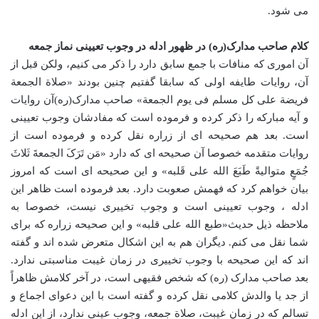
می شود.
کلام صاحب مدارک(ره) در ظهور ادله در وجوب تعیینی نماز جمعه
آن اموری که منافات با جمع سابق دارد را ذکر می کنیم، ولکن قبل از
آن، روایات طایفه اولی که سابقا گفتیم چنین بودند «صلاة الجمعة
فریضة علی کل مسلم فی یوم الجمعة» صاحب مدارک(ره)آن روایات
و آیه مبارکه را ذکر کرده و فرموده است که مفادشان وجوب تعیینی
است. بعد هم صحیحه ای از زراره نقل کرده و فرموده است از
روایات متقدمه خصوصا آن صحیحه ای که دارد «مَن تَرَکَ الجمعةَ ثَلاثَ
جُمَعٍ متوالیةً طَبَعَ الله علی قَلبه» و این صحیحه ای است که امروز
بیان خواهم کرد که فهمش صعوبت دارد. بعد فرموده است ظاهر این
ادله ، وجوب تعیینی است و وجوب تخییری نیست، خصوصا به
ملاحظه ذیل حدیث«طبع الله علی قلبه» و این صحیحه زراره که برای
شما نقل می کنم. دیگران هم به این اشکال متعرض شده اند و گفته
اند که این صحیحه با وجوب تخییری در زمان غیبت مناسبتی ندارد.
بعد صاحب مدارک (ره) که شخص فقیهی است، در آخر کلامش ظاهراً
از جد یا والدش کلامی نقل کرده و گفته است با این دعوای اجماع و
تسالم که در زمان غیبت، صلاة جمعه، وجوب عینی ندارد، از این ادله