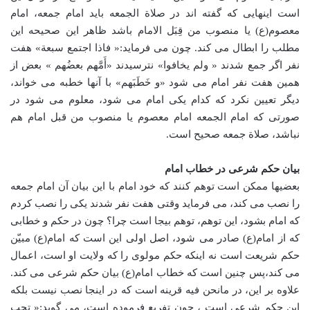
است اینهایی که گفته اند در صلاة الجمعه باید امام جمعه، امام
معصوم(ع) یا منصوب من قِبَل الامام باشد ظاهر این صحیحه این
مطلب را ابطال می کند. چون می فرماید:« فاذا اجتمع سبعة» هفت
نفر اگر جمع شدند « ولم یخافوا» نترسیدند «أَمَّهم بعضُهم » بعض از
همین هفت نفر امام می شود «و خَطَبَهم» با آنها خطبه می خواند،
دیگر تعیین نکرد که کدام یکی امام می شود، معلوم می شود در
صورتی که امام الجمعه امام معصوم یا منصوب من قبل امام هم
نباشد، صلاة جمعه صحیح است.
بیان حکم شرعی در خطاب امام
بعضیها ممکن است توهم کنند که خود امام با این بیان آن امام جمعه
را نصب می کند، می فرماید وقتی هفت نفر شدند یکی را نصب کردم
که امام بشود، این توهم، توهم بیجا است چرا؟ چون در حکم و خطابی
که از امام(ع) صادر می شود، اصل اولی این است که امام(ع) مبیّن
حکم شریعت است نه اینکه حکم مولوی را که ولایت او است، اعمال
می کند،پس چنین است که خطاب امام(ع) بیان حکم شرعی می کند.
علاوه بر این، در مانحن فیه قرینه است که در اینجا نصب نیست بلکه
این حکم شرعی است ، چون تفریع فرموده است، می گوید:« تجب