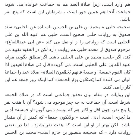
هم وارد است، زیرا صلاة العید هم به جماعت خوانده می شود،
جماعت آنجا هم همین جور است ، شرطش این است که پنج نفر
باشد.
صحیحه حلبی « محمد بن علی بن الحسین باسناده عن الحلبی» سند
صدوق به روایات حلبی صحیح است، حلبی هم عبید الله بن علی
الحلبی است که روایاتی را از او نقل می کند «عن ابی عبدالله(ع)»
مرحوم صدوق از محمد حلبی هم روایت دارد لکن در الفقیه تقیید می
کند، اگر حلبی، محمد بن علی الحلبی باشد. اگر مطلق بگوید، مراد،
عبید الله بن علی الحلبی است، می گوید:« قال فی صلاة العیدین اذا
کان القوم خمسةً او سبعةً فانهم یُجَمِّعون الصلاة» صلاة عید را جماعةً
اتیان می کنند« کما یَصنَعُون یومَ الجمعة» کما اینکه روز جمعه هم این
کار را می کنند.
این روایات در مقام بیان تحقق جماعتی است که در صلاة الجمعه
شرط است. آن جماعت به چه چیز موجود می شود؟ آن با هفت نفر
یا پنج نفر، چون اقل و اکثر هم که نیست، می گویم«او خمسة» أدنی
ما یُجزی است، ادنی است « ولاتکون جمعةً» که کمتر از آن مقدار
باشد. لکن بهتر از او این است که هفت نفر بشود . لذا در بعضی
روایات دارد – که صحیحه منصور بن حازم است« محمد بن الحسن