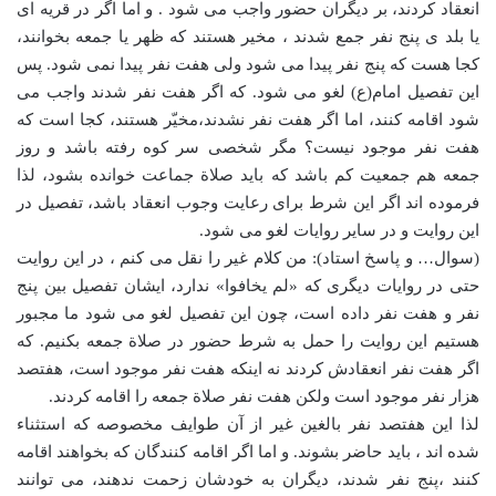
انعقاد کردند، بر دیگران حضور واجب می شود . و اما اگر در قریه ای
یا بلد ی پنج نفر جمع شدند ، مخیر هستند که ظهر یا جمعه بخوانند،
کجا هست که پنج نفر پیدا می شود ولی هفت نفر پیدا نمی شود. پس
این تفصیل امام(ع) لغو می شود. که اگر هفت نفر شدند واجب می
شود اقامه کنند، اما اگر هفت نفر نشدند،مخیّر هستند، کجا است که
هفت نفر موجود نیست؟ مگر شخصی سر کوه رفته باشد و روز
جمعه هم جمعیت کم باشد که باید صلاة جماعت خوانده بشود، لذا
فرموده اند اگر این شرط برای رعایت وجوب انعقاد باشد، تفصیل در
این روایت و در سایر روایات لغو می شود.
(سوال… و پاسخ استاد): من کلام غیر را نقل می کنم ، در این روایت
حتی در روایات دیگری که «لم یخافوا» ندارد، ایشان تفصیل بین پنج
نفر و هفت نفر داده است، چون این تفصیل لغو می شود ما مجبور
هستیم این روایت را حمل به شرط حضور در صلاة جمعه بکنیم. که
اگر هفت نفر انعقادش کردند نه اینکه هفت نفر موجود است، هفتصد
هزار نفر موجود است ولکن هفت نفر صلاة جمعه را اقامه کردند.
لذا این هفتصد نفر بالغین غیر از آن طوایف مخصوصه که استثناء
شده اند ، باید حاضر بشوند. و اما اگر اقامه کنندگان که بخواهند اقامه
کنند ،پنج نفر شدند، دیگران به خودشان زحمت ندهند، می توانند