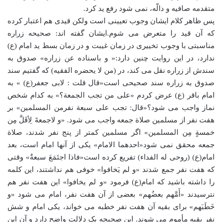
متقدمه صافیه و دالّه، نمی شود رفع ید کرد.
پس ظاهر کلام ایشان وجوب تعیینی است ولکن قیدی هم اعتبار کرده
که آن قید را متعرض می شوم.ایشان گفته اند: صحیحه زراره
مناسبتی با وجوب تخییری در زمان غیبت و در زمان بسط ید امام (ع)
ندارد، در این روایت چنین دارد:« و باسناده عن زراره» صدوق به
سندش از زراره نقل می کند، در (من لا یحضره الفقیه) که گفتیم سند
صدوق به زراره سند صحیحی است«قال قلت : لابی جعفر(ع) » به
امام باقر (ع) عرض کردم «علی من تجب الجمعة؟» به کدام شخص
نماز واجب می شود؟«قال: تجب علی سبعة نفرمن المسلمین» بر
هفت نفر از مسلمین صلاة جمعه واجب می شود. «و لاجمعةَ لِأقَلَّ مِن
خمسةٍ مِن المسلمین» اگر مسلمین کمتر از پنج نفر شدند، صلاة
جمعه محقق نمی شود«احدهما الامام» یکی از آنها امام است، بعد
امام(ع) (روحی له الفداء) تفریع کرده است«فاذا اجتَمَعَ سبعةٌ» وقتی
که هفت نفر جمع شدند «و لم یَخافوا» خوفی هم نداشتند، این کلمه
را داشته باشید که امام(ع) فرمود «و لم یخافوا» این هفت نفر هم
نترسیدند «أَمَّهم بعضُهم» بعضی از آن هفت نفر، امام می شود «و
خَطَبَهم» برای بقیه آن هفت نفر خطبه می خواند، یکی امام و شش
نفر بقیه مأموم می شوند. این صحیحه یک دلالت واضح دارد و آن این