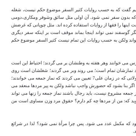
واهیم گفت که به حسب روایات کثیر السفر موضوع حکم نیست، شغله
 بدون سفر نمی شود. آن اولی مثل سائق وشوفر ومکاری،دومی
ینها را فقها از روایات استفاده کرده اند. مثل چوپانی که غرضش
ر گوسفند نمی تواند اینجا بماند موقف است بر اینکه سفر دیگری
خواند ولکن به حسب روایات این تمام نیست کثیر السفر موضوع حکم
س می خوانند وهر هفته به وطنشان بر می گردند؛ احتیاط این است
د نمازشان تمام است؛ می روند وبر می گردند؛ شغلشان است روی
این معنا ملتزم شدن عیب ندارد، این شخص امام جماعت بشود مسافر هم باشد در آنجا اشکالی ندارد در مانحن فیه قرائنی هست؛ چون آن ولاتی که در زمان علی7 تعیین می کردند که نماز جمعه می خواندند؛
د اگر بنا بشود که حضورش واجب نباشد ولکن به پیر مردها منعقد می
ز جمعه مشروع نیست، باید رجال باشند نماز جمعه را زنها می تواند
 بگوید که: من از مردها چه کم دارم؟ حقوق مرد وزن مساوی است من
شود که مکمل عدد می شود. پس چرا مرأة نمی شود؟ لذا در شرائع
.