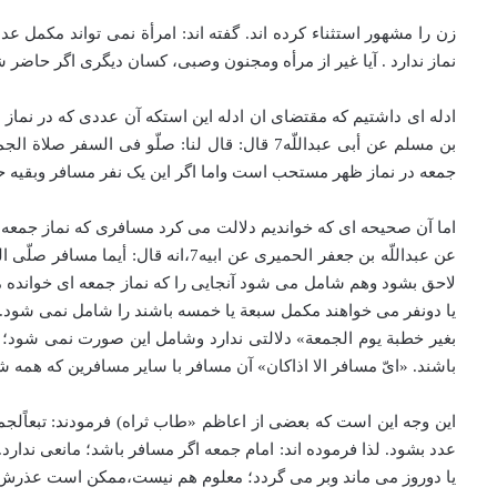
زن را مشهور استثناء کرده اند. گفته اند: امرأة نمی تواند مکم
نماز ندارد . آیا غیر از مرأه ومجنون وصبی، کسان دیگری اگر حاضر 
بن مسلم عن أبی عبداللّه7 قال: قال لنا: صلّو 
جمعه در نماز ظهر مستحب است واما اگر این یک نفر مسافر وبقیه حا
عن عبداللّه بن جعفر الحمیری عن اب
لاحق بشود وهم شامل می شود آنجایی را که نماز جمعه ای خوانده 
یا دونفر می خواهند مکمل سبعة یا خمسه باشند را شامل نمی شود. ا
بغیر خطبة یوم الجمعة» دلالتی ندارد وشامل این صورت نمی شود؛ 
باشند. «ایّ مسافر الا اذاکان» آن مسافر با سایر مسافرین که همه 
این وجه این است که بعضی از اعاظم «طاب ثراه) فرمودند: تبعاًلج
عدد بشود. لذا فرموده اند: امام جمعه اگر مسافر باشد؛ مانعی ندارد
یا دوروز می ماند وبر می گردد؛ معلوم هم نیست،‌ممکن است عذرش 