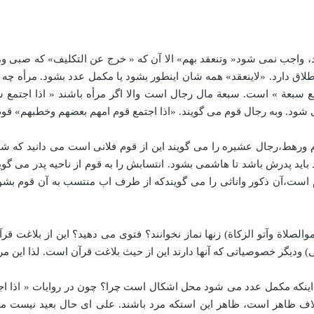
، واجب نمی شود« وتنعقد بهم» الا آن که « خرج عن التکلیف» که صبی ومج
لاق دارد. «‌لاینعقد» همه شان اینطور بشود یا مکمل عدد بشود. مرأه 
تمع سبعة » است. سبعة مال رجال است والا اگر مرأه باشند « اذا اجتم
شود. وبه رجال قوم می گویند. «‌اذا اجتمع قوم امهم بعضهم وخطبهم» ق
 ورهط،‌رجال عشیره را می گویند این از قوم فلانی است می دانید که 
درش باشد تا هاشمی بشود. انتسابش را به قوم از ناحیه پدر می گویند. 
است،‌آن ذکور واناثی را می گویندکه از طرف اب منتسب به آن قوم بشون
موالصلاة وآتو الزکاة) زنها نماز نخوانند؟ فتوی می دهید؟ این از بلاغت 
ی) ودیگر خصوصیاتی که آنها دارند این از حیث بلاغت قرآن است. لذا این مر
به اینکه مکمل عدد می شود محل اشکال است چرا؟ چون در روایات « اذا
 ظاهر است، ظاهر این استکه مرد باشند. علی ای حال بعید نیست م