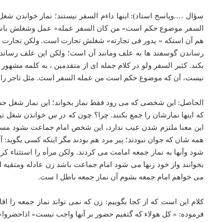
سؤال ….وپاسخ استاد): اینها داءم السفر نیستند؛ نماز خواندن ش
السفر موضوع حکم است« من کان السفر عمله» عمل وشغلش باشد
هم آن استکه « یدور فی تجارته» شغلش تجارت است. ولکن تجارت موق
رساندن گوسفند ها به علف ومانند آن است؛ ولکن این علف رساندن 
بکند. کثیر السفر ولو در کلام جمله ای از متقدمین ، به کلمه مش
نیست، آن که موضوع حکم است من عمله السفر است. مثل تاجر راعی
الحاصل: این شخصی که می رود فقط نماز بخواند؛ این نماز شغل حس
که اینها نمازشان را جمع بکنند. چرا؟ چون که در س خواندن شغ
همه شان که جوان نبودند؛ پیر مرد هم بودند مگر اینکه کسی بگوید: 
شود وآنها به نماز جمعه امامت می کردند. ولکن مرأه را استثناء کر
بخوانند واز خود زنها می شود امام جماعت باشد زن عادله ومتقیه ا
می خواهم امام جمعه بشوم آن نماز جمعه باطل ا ست.
کلام این است که از کجا بگوییم: زن که نمی تواند نماز جمعه ر
فرموده: « کل هولاء که گتفیم حضور بر آنها واجب نیست« اذاحضرو