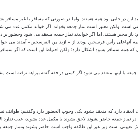
 این در جایی بود همه هستند. واما در صورتی که مسافر با غیر مسافر بش
 است. ولکن معتبر است نماز جمعه بخواند. اگر خواند مکمل عدد می شو
م: باز مخیر هستند. اما اگر خواندند نماز جمعه منعقد می شود وحضور ب
آنهاعلی رأس فرسخین بودند از « ازید من الفرسخین» آمدند می خواهند
ی که همه سمافر بشود اشکال دارد؛ ولکن احتیاط این است که اگر سمافر
جمعه با اینها منعقد می شود اگر کسی در فقه گفته بیراهه نرفته است م
انعقاد دارد که منعقد بشود یکی وجوب الحضور دارد وگفتیم: طوائف تسع
د در نماز جمعه حاضر بشوند لاحق بشوند یا مکمل عدد بشوند، عیب ندارد الا
وبش تعیینی است وبر غیر این طائفه واجب است حاضر بشوند ونماز جمعه