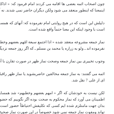
اینمعنا که اینطور منعقد می شود ولکن دیگران حاضر نمی شدند. نه آ
دلیلش این است که در هیج روایتی امام نفرموده که: آنهای که همسایه
است با وجود اینکه این معنا حتماً واقع شده است.
نفرموده اند ـ‌ ولو به زراره یا محمد بن مسلم ـ که اگر روز جمعه 
وجوب تخییری بین نماز جمعه وصحت نماز ظهر در صورت تقارن با آ
ائمه می گفتند: به نماز جمعه مخالفین حاضربشوید یا نماز ظهر راقبلا
ای از علی 7 نقل شد.
لکن نیست به خودشان که اگر « امهم بعضهم وخطبهم» شد همسایه ه
اطمینان می آورد که نماز محکوم به صحت بوده اگر نگوییم که حضور
بدان جهت مامتلزم شده ایم کسی که تکلیفش احتیاطاً حضور است ا
تواند ومفوت نماز جمعه نمی شود خصوصاً در این صورت نماز صحیح