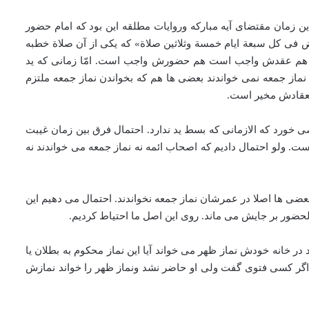
نیست، مأذون خاصش نیست که در این زمان مقتضای آیه مبارکه وروایات مطلقه این بود که امام حضور
ض فی کل سبعة ایام خمسة وثلاثین صلاة» که یکی از آن صلاة خطبه
) که هم عقدش واجب است هم حضورش واجب است. امّا زمانی که ید
از جمعه نمی خواندند بعضی ها هم که بخواندن نماز جمعه ملتزم
 خورد که الازمانی که بسط ید ندارد. احتمال فرق بین زمان غیبت
. ولو احتمال دادیم که اصحاب ائمه نه نماز جمعه می خواندند نه
عضی ها اصلا در عمرشان نماز جمعه نخواندند. احتمال می دهیم این
 خانه خودش نماز ظهر می خواند آیا این نماز محکوم به بطلان یا
گر کسی فتوی گفت ولی او حاضر نشد ونماز ظهر را خواند نمازش