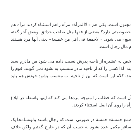
نون است، یکی هم «الاالمرأة» مرأه راهم استثناء کردند مرأه هم
چه خصوصیتی دارد؟ بعضی از فقها مثل صاحب حدائق; وبعض آخر گفته
ع سبع» می شود. « لاجمعة فی اقل من خمسة» یعنی آنها مرد هستند
وم مال رجال است.
شخص به عشیره از ناحیه پدرش نسبت داده می شود من مادرم سید
لذا کسی را که از ناحیه مادر منتسب به بشود نمی گویند. قوم را
د. کلام این است که این از ناحیه اب منتسب بشود،‌خودش هم باید
قرآن است که خطاب را متوجه مردها می کند که اینها واسطه در ابلاغ
أة را روی آن اصل استثناء کردند.
 اجتمع خمسة» خمسة در صورتی است که رجال باشند ولوتسامحا یک
سافر مکمل عدد بشود به حسب آن که در خارج گفتیم ولکن خلاف