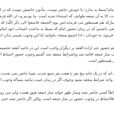
در جایی که گفتیم: نه انعقاد وجوبش تخییری است؛ مثل زمانی که امام7بسط ید ندارد؛ یا خودش حاضر 
، الا به آن تسعه طوایف که استثناء شده است. ما بودیم و« ان الله فر
مبارکه هم همینطور می فرماید:(من یوم الجمعة فاسعوا الی ذکر اللّه
عی داشتیم که در زمان حضور امام که بسط ید نداشت اصحاب خود امام نم
ضور عند ارادة العقد بر دیگران واجب است این در ناحیه آنعقد تخصیصی
بت نماز جمعه اقامه شد وباشرائط منعقد شد گفتیم وجوب حضور احتیاط است
ل همینطور است.
ای که در یک خانه پنج نفر یا هفت نفر جمع شدند، یقینا حاضر نمی شدند ب
اطاً کسی حاضر نشد ونماز ظهر خواند نماز جمعه هنوز هست ولی می رود در
احتیاط در وجوب حضور در نماز جمعه است. ولکن اگر حاضر نشد حتی ا