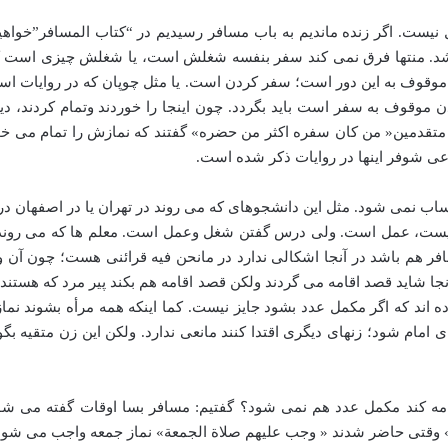
غل نیست. اگر زنده ماندیم به باب مسافر رسیدیم در “کتاب المسافر”خ
. منتها فرق نمی کند سفر بنفسه شغلش است، یا شغلش چیزی است که
وف به این دور است؛ سفر کردن است. یا مثل چوپان که در روایات است ا
موقوف به سفر است باید بگردد. چون اینجا را خوردند وتمام کردند، دیگ
هور متقدمین« من کان سفره اکثر من حضره» گفتند که نمازش را تمام می 
 شوفر اینها در روایات ذکر شده است.
اب نمی شود. مثل این دانشجوهای که می روند در تهران یا در اصفهان در
ل نیست، عمل است. ولی درس گفتن شغل وعمل است. معلم ها که می رون
آنجا شاید قصد اقامه می گردند ولکن قصد اقامه هم بکند پیر مرد که هستن
ده اند که اگر مکمل عدد بشود جایز نیست. کما اینکه همه مرأه بشوند نما
ی امام شود؛ زنهای دیگری اقتدا کنند مانعی ندارد. ولکن این زن متقیه
ا اقامه کند مکمل عدد هم نمی شود؟ گفتیم: مسافر بسا اوقات گفته می 
ا» وقتی حاضر شدند « وجب علیهم صلاة الجمعة» نماز جمعه واجب می شود