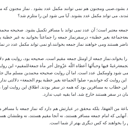
ل عدد بشود،‌صبی ومجنون هم نمی توانند مکمل عدد بشود . نماز مجنون ک
شدند، می تواند مکمل عدد بشوند. آیا می شود این را متلزم شد؟
فی السفر صلاة الجمعة‌جماعة بغیر خطبة» درسفرنماز جمعه را جماعتاً بخوانید به غیر
ضر هستند ومی خواهند نماز جمعه بخوانند،‌او نمی تواند مکمل عدد در نم
یه7،‌انه قال: أیما مسافر صلّی الجمعة‌رغبةً فیها وحباًلها أعطاه اللّه عزّوجل أجر مأة جم
می شود واومکمل عدد است. اما آن روایت صحیحه محمدبن مسلم مال جایی 
ین روایت که خواندیم« صلوا الجماعة بغیر خطبة یوم الجمعة» دلالتی ندار
این خطاب به مسافرین بود که همه در سفر بودند. اطلاق این روایت اورا
شان در سفر هستند خارج شد. اما بقیه عیب ندارد.
ماعة من الفهقا، بلکه محقق در عبارتش هم دارد که نماز جمعه با مساف
. آنهایی که امام جمعه مسافر هستند، نه آنجا مقیم هستند، نه وطنشان هس
را بخواهند که کس دیگری بهتر از شما است.