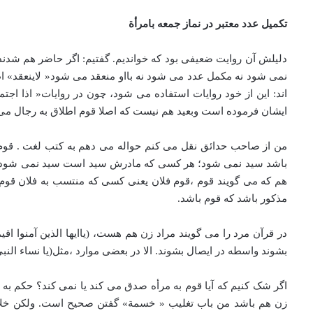
تکمیل عدد معتبر در نماز جمعه بامرأة
دلیلش آن روایت ضعیفی بود که خواندیم. گفتیم: اگر حاضر هم شدند
نمی شود نه مکمل عدد می شود نه بااو منعقد می شود« لاینعقد» اط
اند: این از خود روایات استفاده می شود، چون در روایات« اذا اج
ایشان فرموده است وبعید هم نیست که اصلا قوم اطلاق به رجال می 
من از صاحب حدائق نقل می کنم حواله می دهم به کتب لغت . قوم
باشد سید نمی شود؛ هر کسی که مادرش سید است سید نمی شود باید پ
هم که می گویند قوم ،‌قوم فلان یعنی کسی که منتسب به فلان قوم 
مذکور باشد که قوم باشد.
در قرآن مرد را می گویند مراد زن هم هست، (یاایها الذین آمنوا اقی
بشوند واسطه در ایصال بشوند. الا در بعضی موارد ،‌مثل(یا نساء النب
اگر شک کنیم که آیا قوم به مرأه صدق می کند یا نمی کند؟ حکم 
زن هم باشد من باب تغلیب « خسمة» گفتن صحیح است. ولکن خلاف