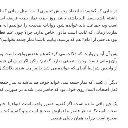
داشته باشد بسط الید داشته باشد. روز جمعه نماز جمعه فریضه است
است وبه جماعت باید خوانده شود روایات صحیحه را خواندیم آیه 
نداردیا زمانی که غایب است مأذون خاص ندارد. چرا؟ چون علم قط
نبودند. حتی از امام7 هم که پرسید: بیاییم باشما نماز جمعه بخوانیم؟ فرمود: نه خودتان « اذا اجتمع سبعة» بخوانید لذا این وجوب تعیینی ندارد انعقادش مخیر است.
پس آن آیه و روایات که دلالت می کرد که هم عقدش واجب است وهم ح
وآن زمانی نیست وجوب تعیینی ندارد. گفتیم: ولکن اگر در زمان غی
از واجدین شرایط آنجای که خوانده می شد حاضر می شدند بلااشکا
دیگر آن کسی که نماز جمعه نمی خواند خوف هم نباشد به نماز جمعه 
فعل اصحاب ائمه7 روی خوف بود که حاضر نمی شدند در صورتی که واجد شرایط منعقد بشود وخوف اگر در زمان غیبت نباشد مسأله وجوب الحضور بر جایش می ماند. روی این اصل ما احتیاط کردیم.
یک چیز باقی مانده است. اگر گفتیم حضور واجب است فتواء یا احتی
صحت است؟ به نظر قاصر ما نمازش صحیح است ولو گتفیم که: مثلا
صحیح است چرا به همان دلیلی قطعی.