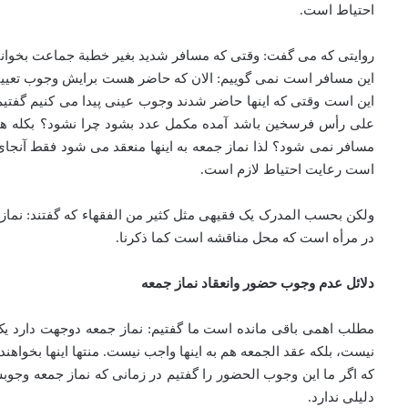
احتیاط است.
روایتی که می گفت: وقتی که مسافر شدید بغیر خطبة جماعت بخوانید
این مسافر است نمی گوییم: الان که حاضر هست برایش وجوب تعیینی
این است وقتی که اینها حاضر شدند وجوب عینی پیدا می کنیم گفتی
علی رأس فرسخین باشد آمده مکمل عدد بشود چرا نشود؟ بکله همه 
مسافر نمی شود؟ لذا نماز جمعه به اینها منعقد می شود فقط آنجا
است رعایت احتیاط لازم است.
ولکن بحسب المدرک یک فقیهی مثل کثیر من الفقهاء که گفتند: نماز 
در مرأه است که محل مناقشه است کما ذکرنا.
دلائل عدم وجوب حضور وانعقاد نماز جمعه
مطلب اهمی باقی مانده است ما گفتیم: نماز جمعه دوجهت دارد یک 
نیست، بلکه عقد الجمعه هم به اینها واجب نیست. منتها اینها بخواهن
که اگر ما این وجوب الحضور را گفتیم در زمانی که نماز جمعه وج
دلیلی ندارد.