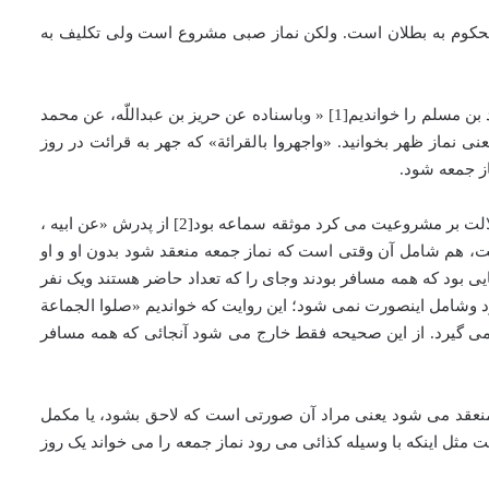
ه محکوم به بطلان است. ولکن نماز صبی مشروع است ولی تکلیف به
ادله ای داشتیم که مقتضای ان ادله این استکه آن عددی که در نماز جمعه معتبر است؛ آن عدد نمی تواند با مسافر تکمیل بشود. صحیحه محمد بن مسلم را خواندیم[1] « وباسناده عن حریز بن عبداللّه، عن محمد
 خطبة یعنی نماز ظهر بخوانید. «‌واجهروا بالقرائة» که جهر به قرائت در روز
از جمعه شود.
اما آن صحیحه ای که خواندیم دلالت می کرد مسافری که نماز جمعه را بخواند،‌نماز جمعه از اومثل جمعه مقیم است. صحیحه بود، روایت هم دلالت بر مشروعیت می کرد موثقه سماعه بود[2] از پدرش «‌عن ابیه ،
عة‌للمقیم» این روایت، ‌هم شامل آن وقتی است که نماز جمعه منعقد شود بدون او و او
بود که همه مسافر بودند وجای را که تعداد حاضر هستند ویک نفر
د وشامل اینصورت نمی شود؛ این روایت که خواندیم «‌صلوا الجماعة
 می گیرد. از این صحیحه فقط خارج می شود آنجائی که همه مسافر
ر منعقد می شود یعنی مراد آن صورتی است که لاحق بشود، یا مکمل
ت مثل اینکه با وسیله کذائی می رود نماز جمعه را می خواند یک روز