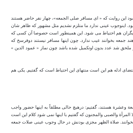
ود این روایت که « ای مسافر صلی الجمعه»، چهار نفر حاضر هستند
د. اینوجوب عینی ندارد ما متلزم نشدیم مثل مشهور که ظاهر شان
ر دیگران هم احتیاط می شود. این همینطور است حصوصا آن کسی که
 جمعه بخوانند عیب ندارد. چون اینها مسافر نیستند دوفرسخ که
 ملحق شد عدد بدون اوتکمیل شده باشد چون نماز « عمود الدین »
قتضای ادله هم این است منتهای این احتیاط است که گفتیم. یکی هم
ة وعشرة هستند، گفتیم: درهیچ حالی مطلقاً به اینها حضور واجب
 المرأة والصبی والمجنون که گفتیم با اینها نمی شود کلام این است
 بخوانند. صلاة الظهر مجزی بودنش در حال وجوب عینی صلات جمعه