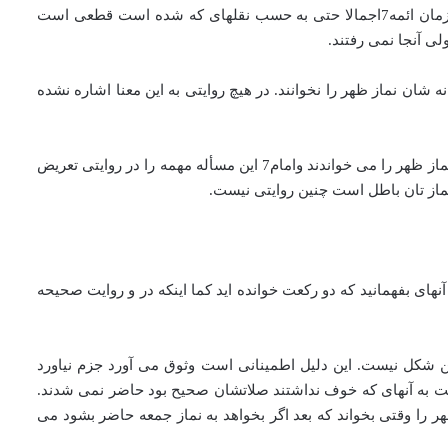
چون اصحاب ائمه بعضی ها اقامه می کردند امام فرمود که: « اذاکان سبعة امّهم بعضهم وخطبهم » این طور اقامه می شد گشت وگریز در زمان ائمه7اجمالا حتی به حسب نقلهای که شده است قطعی است
ی آنجا نمی رفتند.
 شان نماز ظهر را نخوانند. در هیچ روایتی به این معنا اشاره نشده
نماز جمعه مشروعه منعقد شده « اذا اجتمع سبعة امّهم بعضهم وخطبهم» با وجود انیکه اینطور می شد دیگران نمی آمدند. معلوم می شود که نماز ظهر را می خواندند وامام7 این مسأله مهمه را در روایتی تعریض
نماز تان باطل است چنین روایتی نیست.
آنهای بفهمانید که دو رکعت خوانده اید کما اینکه در و روایت صحیحه
ن شکل نیست. این دلیل اطمینانی است وثوق می آورد جزم نیاورد
سبت به آنهای که خوف نداشتند صلاتشان صحیح بود حاضر نمی شدند.
ا وقتی بخواند که بعد اگر بخواهد به نماز جمعه حاضر بشود می