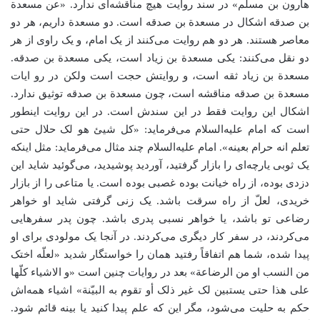
هارون بن مسلم» در سند روایت هیچ مناقشه‌ای ندارد. «عن مسعدة
بن صدقه اشکال در مسعدة بن صدقه است. دو مسعدة داریم، هر دو
معاصر هستند. هر دو هم روایت می‌کنند از یک امام، و یک راوی از هر
دو نقل می‌کنند: یکی مسعدة بن زیاد است، یکی مسعدة بن صدقه.
مسعدة بن زیاد ثقه است، و روایتش حجت است ولکن در رو ایات
مسعدة بن صدقه مناقشه است، چون مسعدة بن صدقه توثیق ندارد.
اشکال این روایت فقط در این سندش است. در این روایت اینطور
است که امام علیه‌السلام می‌فرماید: «کل شیئ هو لک حلال حتی
تعلم انه حرام بعینه». امام علیه‌السلام چند مثال می‌فرماید: مثل اینکه
یک ثوبی یارچه‌ای را بازار گرفتید، آوردید پوشیدید، می‌گوئید شاید این
دزدی بوده، از راه خیانت بوده غصبی بوده است. یا متاعی را از بازار
خریدی، لعلّ از راه سرقت باشد. یک زنی گرفتی شاید او خواهر
رضاعی تو باشد، یا خواهر نسبی پدری باشد. چون پدر سفرهایی
می‌کردند، در سفر کار دیگری می‌کردند. در آنجا یک مولودی برای او
پیدا شده، شما هم اتفاقاً رفتید همان را خواستگار شدید «لعلّه اختک
من النسب او من الرضاعة» بعد در روایات چنین است «و الاشیاء کلّها
علی هذا حتی یستبین لک غیر ذلک أو تقوم به البیّنة» اشیاء همه‌اش
حکم به حلیت می‌شود، ‌مگر این که علم پیدا کنید یا بینه قائم شود.