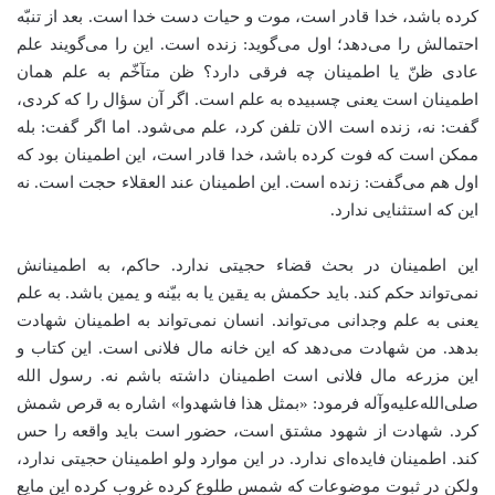
کرده باشد، خدا قادر است، موت و حیات دست خدا است. بعد از تنبّه
احتمالش را می‌دهد؛ اول می‌گوید: زنده است. این را می‌گویند علم
عادی ظنّ یا اطمینان چه فرقی دارد؟ ظن متآخّم به علم همان
اطمینان است یعنی چسبیده به علم است. اگر آن سؤال را که کردی،
گفت: نه، زنده است الان تلفن کرد، علم می‌شود. اما اگر گفت: بله
ممکن است که فوت کرده باشد، خدا قادر است، این اطمینان بود که
اول هم می‌گفت: زنده است. این اطمینان عند العقلاء حجت است. نه
این که استثنایی ندارد.
این اطمینان در بحث قضاء حجیتی ندارد. حاکم، به اطمینانش
نمی‌تواند حکم کند. باید حکمش به یقین یا به بیّنه و یمین باشد. به علم
یعنی به علم وجدانی می‌تواند. انسان نمی‌تواند به اطمینان شهادت
بدهد. من شهادت می‌دهد که این خانه مال فلانی است. این کتاب و
این مزرعه مال فلانی است اطمینان داشته باشم نه. رسول الله
صلی‌الله‌علیه‌وآله فرمود: «بمثل هذا فاشهدوا» اشاره به قرص شمش
کرد. شهادت از شهود مشتق است، حضور است باید واقعه را حس
کند. اطمینان فایده‌ای ندارد. در این موارد ولو اطمینان حجیتی ندارد،
ولکن در ثبوت موضوعات که شمس طلوع کرده غروب کرده این مایع