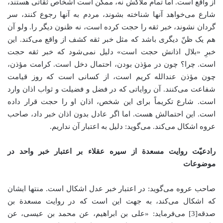
از واقع است. اما تمام ملاکش نه، ممکن است اشخاص ثقاتی هستند،
شارع می‌خواهد آنها شناخته بشوند، مردم به آنها رجوع کنند، سر
گردان نشوند، خبر ثقه را حجت کرده است، نه ظنون دیگر را. ولو آن
هم یک ظنّ دیگری باشد که مثل خبر ثقه کشف از واقع می‌کند. این
خبرِ «بلال اذانش حجت است» دلیل نمی‌شود که خبر ثقه حجت
است. چرا؟ چون در مؤذن بودن، احتمال دخل است. کرامت مؤذن،
چون مؤذن عندالله کریم است،‌ از کسانی است که روز قیامت
شفاعت می‌کنند. آن روایاتی که در فضل و فضیلت و ثواب اذان وارد
است. شارع تکریماً برای این شخص، اذان او را حجت قرار داده
است. این احتمالش هست. اما اگر عادل بدون اذان خبر داد، صاحب
عروه اشکال می‌کند. می‌گوید: دلیل به اعتبار آن نداریم.
رادعیّت روایت مسعدة از سیره عقلاء بر اعتبار خبر واحد در
موضوعات
صاحب عروه می‌گوید: در اعتبار خبر عدل اشکال است. منتها ایشان
که اشکال می‌کند، به جهت این است که در روایت مسعدة بن
صدقه[3] می‌فرماید: «علی بن ابراهیم، عن محمد بن عیسی، عن