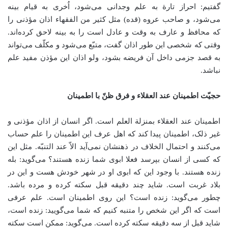
گفتیم: احراز تارة به علم وجدانی می‌شود، اُخری به قیام بینه
می‌شود، و صاحب عروه (قده) مثل کثیر من الفقهاء اذان مؤذنی را
که محافظ و عارف به وقت و عادل است را به بینه لاحق کرده‌اند.
وقتی که شخصی این طور اذان گفت، متبّع می‌شود و مکلّف می‌تواند
به قصد جزمی داخل آن فریضه بشود، ولو اذان این مؤذن مفید علم
نباشد.
حجیّت اطمینان عند العقلاء و فرق ظنّ با اطمینان
اطمینان عند العقلاء بمنزلة العلم است. اگر انسان از اذان مؤذنی و
غیر ذلک، اطمینان پیدا کند که اهل عرف این اطمینان را علم حساب
می‌کنند و احتمال الخلاف در ذهنشان نمی‌آید الاّ عند التنبّه. مثل این
که کسی از انسان بپرسد فعلا ابوی شما زنده هستند؟ می‌گوید: بله
زنده هستند. با وجود این که ابوی او در شهر خودش هست و این در
بلاد غربت است. شاید چند دقیقه قبل سکته کرده و مرده باشد.
چطور می‌گوید: زنده است؟ این روی اطمینان است. علم عرفی
است که اگر این شخص را متنبه کنیم که شما می‌گویید: زنده است،
شاید قبل از سه دقیقه سکته کرده است. می‌گوید: ممکن است سکته