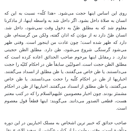
روی این اساس اینها حجت می‌شود. «هذا کلّه» نسبت به این که
انسان به صلاة‌ داخل بشود. اگر داخل شد به واسطه اینها، از ماذکرنا
معلوم شد که به مطلق ظنِّ به دخول وقت نمی‌شود، داخل شد.
انسان ظنّ دارد نه از مؤذن که اذان گفته، ولکن من گرسنه‌ام، ظن
دارد که ظهر شده است؛ چون عادت من اینجور است. وقتی ظهر
می‌شود گرسنگی شروع می‌شود، ظن دارد. مطلق الظن حجیتی
ندارد. د رمقابل اینها مرحوم صاحب الحدائق اعاده کرده است که
مطلق الظن حجت است. اصولیّین سابقاً ظن در احکام کلیّه را حجت
می‌دانستند. یا ظن خاص می‌گفتند، یا ظن مطلق از انسداد می‌گفتند.
اخباریها از ظن در احکام کلّیه را حجت می‌دانستند. یا ظن خاص
می‌گفتند، یا ظن مطلق از انسداد می‌گفتند. اخباریها از ظن در احکام
مشمئز بودند. چون اخبار معصومین علیهم‌السلام را که در کتب معتبر
هست، قطعی الصدور می‌دانند. می‌گویند: اینها قطعاً قول معصوم
است.
صاحب حدائق که خبیر ترین اشخاص به مسلک اخباریین در این دوره
متأخرة است، وقتی روایت را از کتاب عیّاشی از سعید الاعرج نقل