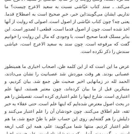
می‌کند. ـ‌ سند کتاب عیّاشی نسبت به سعید الاعرج چیست؟ ما
نداریم‌ـ ایشان می‌گویند:‌این خبر،‌ خبرِ صحیح است به اصطلاح قدما.
یعنی چه؟ چون کتاب عیّاشی از اصول است. اصولی که روایت از آنها
اخذ شده است. چون از اصول قدما است، قطعی ا لصدور است. این
بنابر مسلک قدما صحیح است. با وجودی که مال این روایت را خوانیم
گفت که مرفوعه است. چون سند به سعید الاعرج است،‌ عیاشی
سندش را ذکر نکرده است.
عرض ما این است که از این کلمه ظن، اصحاب اخباری ما همینطور
عصبانی بودند. هر وقت موردش شد عصبانیت را نشان می‌دادند،
الحمد لله در زمانهایی اخیر صحبت ظن جمع شد. بیان کردیم، و
متبحّرین قبل از ما بیان کرده‌اند، چون معتبر هستند، اینها علم
اعتباری است. شارع اینها را علم اعتباری کرده است. تفصیلش را هم
در بحث اصول معترض شده‌ایم که اینها علم است. حتی عقلاء به خبر
ثقه، علم اطلاق می‌کنند. چون خودشان آن را علم اعتبار می‌کنند و
دلیلش را هم گفته‌ایم. روی این حساب علم با ظنّ جمع شد، ما هم
علم اعتبار کردیم. منتها شما می‌گویید: علم، همه این کتب اربعه
است، می‌گوییم:‌ نه،‌ آنهایی که سند شان تام است، علم هستند. اخبار