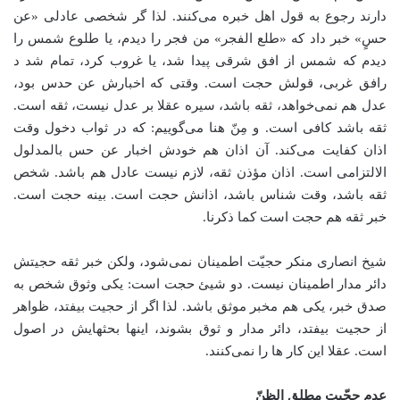
دارند رجوع به قول اهل خبره می‌کنند. لذا گر شخصی عادلی «عن
حسٍ» خبر داد که «طلع الفجر» من فجر را دیدم، یا طلوع شمس را
دیدم که شمس از افق شرقی پیدا شد، یا غروب کرد، تمام شد د
رافق غربی، قولش حجت است. وقتی که اخبارش عن حدس بود،
عدل هم نمی‌خواهد، ثقه باشد، سیره عقلا بر عدل نیست، ثقه است.
ثقه باشد کافی است. و مِنّ هنا می‌گوییم: که در ثواب دخول وقت
اذان کفایت می‌کند. آن اذان هم خودش اخبار عن حس بالمدلول
الالتزامی است. اذان مؤذن ثقه، لازم نیست عادل هم باشد. شخص
ثقه باشد، وقت شناس باشد، اذانش حجت است. بینه حجت است.
خبر ثقه هم حجت است کما ذکرنا.
شیخ انصاری منکر حجیّت اطمینان نمی‌شود، ولکن خبر ثقه حجیتش
دائر مدار اطمینان نیست. دو شیئ حجت است: یکی وثوق شخص به
صدق خبر، یکی هم مخبر موثق باشد. لذا اگر از حجیت بیفتد، ظواهر
از حجیت بیفتد، دائر مدار و ثوق بشوند، اینها بحثهایش در اصول
است. عقلا این کار ها را نمی‌کنند.
عدم حجّیت مطلق الظنّ