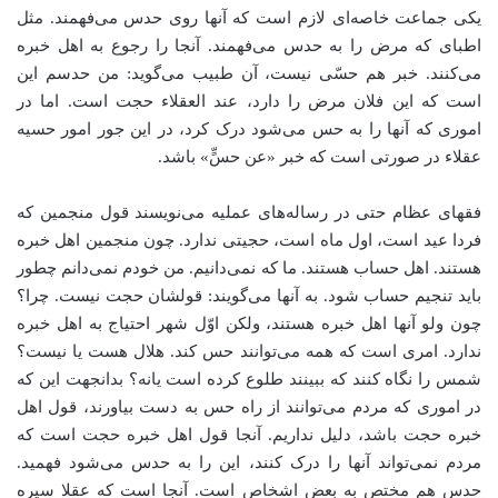
یکی جماعت خاصه‌ای لازم است که آنها روی حدس می‌فهمند. مثل
اطبای که مرض را به حدس می‌فهمند. آنجا را رجوع به اهل خبره
می‌کنند. خبر هم حسّی نیست، آن طبیب می‌گوید: من حدسم این
است که این فلان مرض را دارد، عند العقلاء حجت است. اما در
اموری که آنها را به حس می‌شود درک کرد،‌ در این جور امور حسیه
عقلاء در صورتی است که خبر «عن حسٍّ» باشد.
فقهای عظام حتی در رساله‌های عملیه می‌نویسند قول منجمین که
فردا عید است، اول ماه است، حجیتی ندارد. چون منجمین اهل خبره
هستند. اهل حساب هستند. ما که نمی‌دانیم. من خودم نمی‌دانم چطور
باید تنجیم حساب شود. به آنها می‌گویند:‌ قولشان حجت نیست. چرا؟
چون ولو آنها اهل خبره هستند، ولکن اوّل شهر احتیاج به اهل خبره
ندارد. امری است که همه می‌توانند حس کند. هلال هست یا نیست؟
شمس را نگاه کنند که ببینند طلوع کرده است یانه؟ بدانجهت این که
در اموری که مردم می‌توانند از راه حس به دست بیاورند، قول اهل
خبره حجت باشد، دلیل نداریم. آنجا قول اهل خبره حجت است که
مردم نمی‌تواند آنها را درک کنند، این را به حدس می‌شود فهمید.
حدس هم مختص به بعض اشخاص است. آنجا است که عقلا سیره