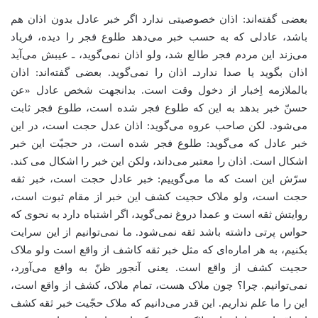
بعضی گفته‌اند: اذان خصوصیتی ندارد اگر خبر عادل بدون اذان هم
باشد، عادلی که به حسب خبر می‌دهد طلوع فجر را دیده، فریاد
می‌زند این مردم فجر طالع شد، ولو اذان نمی‌گوید، ـ عیبش می‌آید
اذان بگوید یا صدا ندارد‌ـ اذان را نمی‌گوید. بعضی گفته‌اند: اذان
بالملازمه اِخبار از دخول وقت است. بدانجهت شخص عادل «عن
حسنّ خبر بدهد به این که طلوع فجر شده است، طلوع فجر ثابت
می‌شود. لکن صاحب عروه می‌گوید: اذان عدل حجت است، در این
خبر عادل که می‌گوید: طلوع فجر شده است، در حجیّت این خبر
اشکال است. اذان را معتبر می‌داند، ولکن این خبر را اشکال می کند.
سرّش این است که ما می‌گوییم: خبر عادل حجت است، خبر ثقه
حجت است، ولو ملاک حجیت کشف این خبر از مقام ثبوت است،
روایتش ثقه است و عمدا دروغ نمی‌گوید، اگر اشتباه دارد به نحوی که
حواس پرتی داشته باشد ثقه نمی‌شود. ما نمی‌توانیم از این سرایت
بکنیم، به هر اماره‌ای که مثل خبر ثقه کاشف از واقع است ولو ملاک
حجیت کشف از واقع است. یعنی آنجور ظنّ به واقع می‌آورد،
نمی‌توانیم. چرا؟ چون ملاک هست، تمام ملاک، کشف از واقع است،
این را ما علم نداریم. این قدر می‌دانیم که ملاک حجّیت خبر ثقه کشف