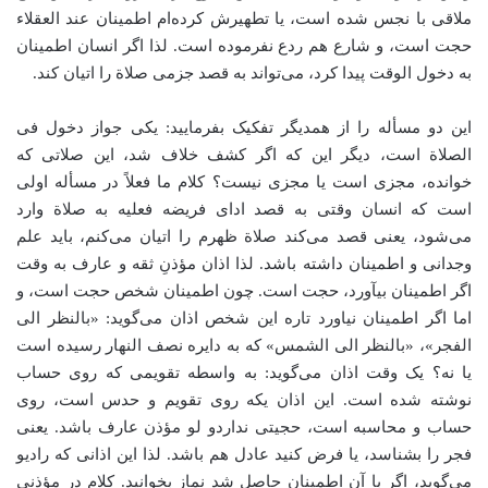
ملاقی با نجس شده است، یا تطهیرش کرده‌ام اطمینان عند العقلاء
حجت است، و شارع هم ردع نفرموده است. لذا اگر انسان اطمینان
به دخول الوقت پیدا کرد، می‌تواند به قصد جزمی صلاة را اتیان کند.
این دو مسأله را از همدیگر تفکیک بفرمایید: یکی جواز دخول فی
الصلاة است، دیگر این که اگر کشف خلاف شد، این صلاتی که
خوانده، مجزی است یا مجزی نیست؟ کلام ما فعلاً در مسأله اولی
است که انسان وقتی به قصد ادای فریضه فعلیه به صلاة وارد
می‌شود، یعنی قصد می‌کند صلاة ظهرم را اتیان می‌کنم، باید علم
وجدانی و اطمینان داشته باشد. لذا اذان مؤذنِ ثقه و عارف به وقت
اگر اطمینان بیآورد، حجت است. چون اطمینان شخص حجت است، و
اما اگر اطمینان نیاورد تاره این شخص اذان می‌گوید: «بالنظر الی
الفجر»، «بالنظر الی الشمس» که به دایره نصف النهار رسیده است
یا نه؟ یک وقت اذان می‌گوید: به واسطه تقویمی که روی حساب
نوشته شده است. این اذان یکه روی تقویم و حدس است، روی
حساب و محاسبه است، حجیتی نداردو لو مؤذن عارف باشد. یعنی
فجر را بشناسد، یا فرض کنید عادل هم باشد. لذا این اذانی که رادیو
می‌گوید، اگر با آن اطمینان حاصل شد نماز بخوانید. کلام در مؤذنی