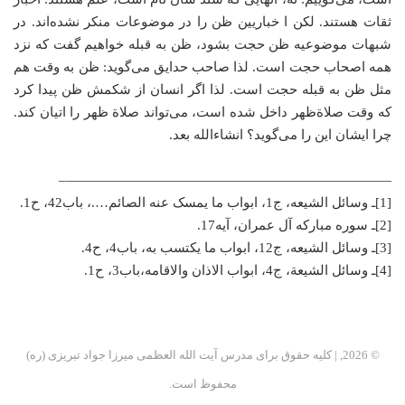
ثقات هستند. لکن ا خباریین ظن را در موضوعات منکر نشده‌اند. در
شبهات موضوعیه ظن حجت بشود، ظن به قبله خواهیم گفت که نزد
همه اصحاب حجت است. لذا صاحب حدایق می‌گوید: ظن به وقت هم
مثل ظن به قبله حجت است. لذا اگر انسان از شکمش ظن پیدا کرد
که وقت صلاة‌ظهر داخل شده است، می‌تواند صلاة‌ ظهر را اتیان کند.
چرا ایشان این را می‌گوید؟ انشاءالله بعد.
————————————————————————–
[1]ـ وسائل الشیعه، ج1، ابواب ما یمسک عنه الصائم….، باب42، ح1.
[2]ـ سوره مبارکه آل عمران، آیه17.
[3]ـ وسائل الشیعه، ج12، ابواب ما یکتسب به، باب4، ح4.
[4]ـ وسائل الشیعة، ج4، ابواب الاذان والاقامه،‌باب3، ح1.
© 2026, | کلیه حقوق برای مدرس آیت الله العظمی میرزا جواد تبریزی (ره)
محفوظ است.