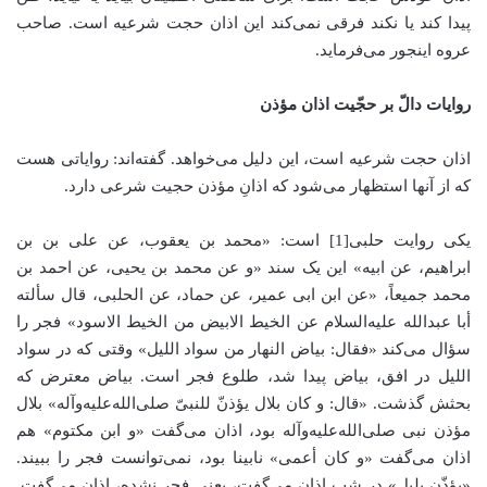
پیدا کند یا نکند فرقی نمی‌کند این اذان حجت شرعیه است. صاحب
عروه اینجور می‌فرماید.
روایات دالّ بر حجّیت اذان مؤذن
اذان حجت شرعیه است، این دلیل می‌خواهد. گفته‌اند: روایاتی هست
که از آنها استظهار می‌شود که اذانِ مؤذن حجیت شرعی دارد.
یکی روایت حلبی[1] است: «محمد بن یعقوب، عن علی بن بن
ابراهیم، عن ابیه» این یک سند «و عن محمد بن یحیی، عن احمد بن
محمد جمیعاً، «عن ابن ابی عمیر، عن حماد، عن الحلبی، قال سألته
أبا عبدالله علیه‌السلام عن الخیط الابیض من الخیط الاسود» فجر را
سؤال می‌کند «فقال: بیاض النهار من سواد اللیل» وقتی که در سواد
اللیل در افق، بیاض پیدا شد، طلوع فجر است. بیاض معترض که
بحثش گذشت. «قال: و کان بلال یؤذنّ للنبیّ صلی‌الله‌علیه‌وآله» بلال
مؤذن نبی صلی‌الله‌علیه‌وآله بود، اذان می‌گفت «و ابن مکتوم» هم
اذان می‌گفت «و کان أعمی» نابینا بود، نمی‌توانست فجر را ببیند.
«یؤذّن بلیل» در شب اذان می‌گفت، یعنی فجر نشده، اذان می‌گفت.