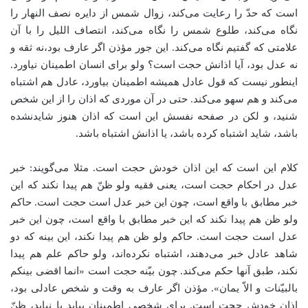
است که حدّ را رعایت می‌کند، زوال شمس از دایره نصف النهار را
نگاه می‌کند، طلوع شمس را نگاه می‌کند، انتصاف اللیل را با آن
علامتی که گفتیم نگاه می‌کند. این جور مؤذن اگر عارف بود،نه ثقه و
نه عدل بود، آیا اذانش حجت است؟ ولو برای انسان اطمینان نیاورد.
اینطور نیست که قول عادل همیشه اطمینان بیاورد، عادل هم اشتباه
می‌کند و هم سهو می‌کند. حتی در آن موردی که اذان را از این شخص
شنید، و لکن در صفحه نفسش این است که اذان هنوز شایدنشده
باشد، شاید اشتباه کرده باشد، یا اذانش اشتباه باشد.
کلام این است که این اذان خودش حجت است. مثلا می‌گویند: خبر
عدل در احکام حجت است، یعنی فقیه ولو ظنّ هم پیدا نکند که این
خبر مطابق با واقع است، چون این خبر عدل است حجت است. حاکم
ولو ظن هم پیدا نکند که این خبر مطابق با واقع است، چون این خبر
عدل است حجت است. حاکم ولو ظن هم پیدا نکند، این بینه که دو
شاهد عادل خبر می‌دهند، اشتباه نکرده‌اند، ولو حاکم علم هم پیدا
نکند، طبق آنها حکم می‌کند. چون بیّنه حجت است «انما اقضی بینکم
بالبیّنات و الاّ یمان». مؤذن اگر عارف به وقت و شخص عادلی بود،
اذان خودش حجت است. برای شخصی اطمینان بیاید یا نیاید، ظنّ