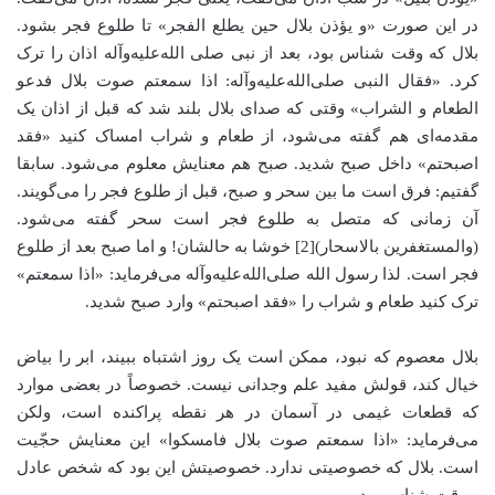
در این صورت «و یؤذن بلال حین یطلع الفجر» تا طلوع فجر بشود.
بلال که وقت شناس بود، بعد از نبی صلی الله‌علیه‌وآله اذان را ترک
کرد. «فقال النبی صلی‌الله‌علیه‌وآله: اذا سمعتم صوت بلال فدعو
الطعام و الشراب» وقتی که صدای بلال بلند شد که قبل از اذان یک
مقدمه‌ای هم گفته می‌شود، از طعام و شراب امساک کنید «فقد
اصبحتم» داخل صبح شدید. صبح هم معنایش معلوم می‌شود. سابقا
گفتیم: فرق است ما بین سحر و صبح، قبل از طلوع فجر را می‌گویند.
آن زمانی که متصل به طلوع فجر است سحر گفته می‌شود.
(والمستغفرین بالاسحار)[2] خوشا به حالشان! و اما صبح بعد از طلوع
فجر است. لذا رسول الله صلی‌الله‌علیه‌وآله می‌فرماید: «اذا سمعتم»
ترک کنید طعام و شراب را «فقد اصبحتم» وارد صبح شدید.
بلال معصوم که نبود، ممکن است یک روز اشتباه ببیند، ابر را بیاض
خیال کند، قولش مفید علم وجدانی نیست. خصوصاً در بعضی موارد
که قطعات غیمی در آسمان در هر نقطه پراکنده است، ولکن
می‌فرماید: «اذا سمعتم صوت بلال فامسکوا» این معنایش حجّیت
است. بلال که خصوصیتی ندارد. خصوصیتش این بود که شخص عادل