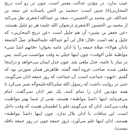
عیب ندارد. در مؤذن عدالت معتبر است. چون در رو ایت ذریح
المحاربی[4] چنین است: «محمد بن الحن باسناده عن سعد بن
عبدالله، عن محمد بن الحسین»، سعد بن عبدالله اشعری نقل می‌کند
از محمد بن الحسین الاشعری (رضوان الله علیه) هر دو جلیل هستند.
«عن جعفر بن بشیر» آن هم جلیل است «عن ذریح المحاربی» که
جلیل و ثقه است «قال: قال لی أبو عبدالله علیه‌السلام: صلّ الجمعة
باذان هولاء» صلاة‌ جمعه را با اذان عامه بخوان! «فانهم اشدّ شیء
مواظبة علی الوقت» چون اینها خیلی به وقت مواضبت می‌کنند. پس
در نماز با عامه، عدل ملغی شد. چون عدل ایمان می‌خواهد و دراینجا
ملغی شده. صاحب عروه آنچه گفته، ظاهرش همان صورتی بود که
گفتم. «انهم» جماعت است. آن جماعت که روز جمعه اذان می‌گویند،
حتی در روایت داشت که رسول الله صلی‌الله‌علیه‌وآله صبر می‌کرد تا
همه مؤذنین اذان را تمام کنند، یک نفر اذان نمی‌گفت. امام
می‌فرماید: اینها «اشدّ مواظبة» هستند. یعنی از شما بهتر مواظبت
وقت می‌کنند. اذان که می‌گویند،‌علم یا اطمینان هست که وقت داخل
است. این منافات با اذان بلال ندارد. چون اینها «اشدّ مواظبة»
هستند، اذان اینها علم می‌آورد، (روز جمعه چون در روز جمعه نافله
نیست).