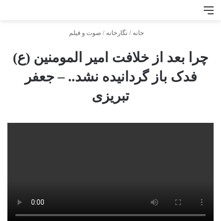
منو
جس
خانه
/
نگارخانه
/
صوت و فيلم
چرا بعد از خلافت امیر المومنین (ع)
فدک باز گردانیده نشد.. – جعفر
تبریزی