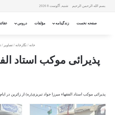
بسم الله الرحمن الرحیم
شنبه, آگوست 8 2026
صفحه نخست
زندگینامه
مؤلفات
دروس
عقائد
خانه
/
نگارخانه
/
تصاوير
/
ت
پذیرائی موکب استاد الفقه
پذیرائی موکب استاد الفقهاء میرزا جواد تبریزى(ره) از زائرین در ایام ار