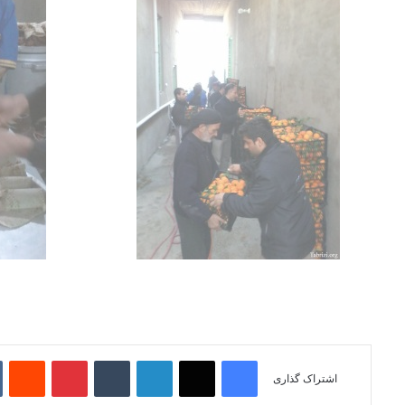
فیسبوک
ایکس
لینکداین
تامبلر
پینتریست
Reddit
اشتراک گذاری