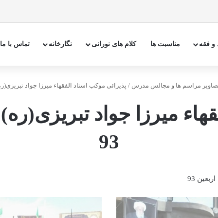
 و فقه
مناسبت ها
کلام های نورانی
نگارخانه
تماس با ما
صاوير مراسم ها و مجالس مدرس
/
پذیرائی موکب استاد الفقهاء میرزا جواد تبریزى(ره) ا
اء میرزا جواد تبریزى(ره) ا
93
بعین 93