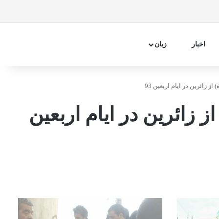
فیسبوک
اینستاگرام
تلگرام
آپارات
سایدبار
جستجو 
اخبار
زبان
ز زائرین در ایام اربعین 93
ز زائرین در ایام اربعین