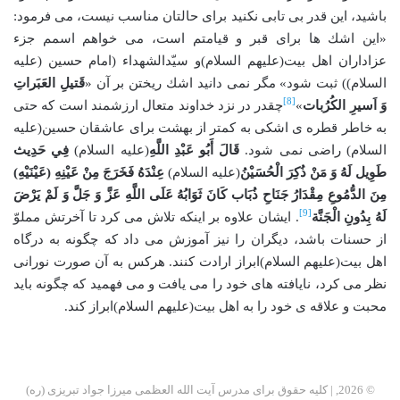
باشيد، اين قدر بى تابى نكنيد براى حالتان مناسب نيست، مى فرمود:
«اين اشك ها براى قبر و قيامتم است، مى خواهم اسمم جزء
عزاداران اهل بيت(عليهم السلام)و سيّدالشهداء (امام حسين (عليه
السلام)) ثبت شود» مگر نمى دانيد اشك ريختن بر آن «
قَتيلِ العَبَراتِ
[8]
وَ اَسيرِ الكُرُبات
»
چقدر در نزد خداوند متعال ارزشمند است كه حتى
به خاطر قطره ى اشكى به كمتر از بهشت براى عاشقان حسين(عليه
السلام) راضى نمى شود.
قَالَ أَبُو عَبْدِ اللَّهِ
(عليه السلام)
فِي حَدِيث
طَوِيل لَهُ وَ مَنْ ذُكِرَ الْحُسَيْنُ
(عليه السلام)
عِنْدَهُ فَخَرَجَ مِنْ عَيْنِهِ
(عَيْنَيْهِ)
مِنَ الدُّمُوعِ مِقْدَارُ جَنَاحِ ذُبَاب كَانَ ثَوَابُهُ عَلَى اللَّهِ عَزَّ وَ جَلَّ وَ لَمْ يَرْضَ
[9]
لَهُ بِدُونِ الْجَنَّة
. ايشان علاوه بر اينكه تلاش مى كرد تا آخرتش مملوّ
از حسنات باشد، ديگران را نيز آموزش مى داد كه چگونه به درگاه
اهل بيت(عليهم السلام)ابراز ارادت كنند. هركس به آن صورت نورانى
نظر مى كرد، نايافته هاى خود را مى يافت و مى فهميد كه چگونه بايد
محبت و علاقه ى خود را به اهل بيت(عليهم السلام)ابراز كند.
© 2026, | کلیه حقوق برای مدرس آیت الله العظمی میرزا جواد تبریزی (ره)