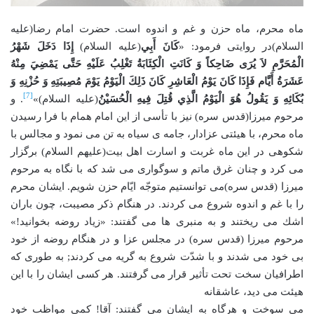
ماه محرم، ماه حزن و غم و اندوه است. حضرت امام رضا(عليه
السلام)در روايتى فرمود: «
كَانَ أَبِي
(عليه السلام)
إِذَا دَخَلَ شَهْرُ
الْمُحَرَّمِ لاَ يُرَى ضَاحِكاً وَ كَانَتِ الْكِئَابَةُ تَغْلِبُ عَلَيْهِ حَتَّى يَمْضِيَ مِنْهُ
عَشَرَةُ أَيَّام فَإِذَا كَانَ يَوْمُ الْعَاشِرِ كَانَ ذَلِكَ الْيَوْمُ يَوْمَ مُصِيبَتِهِ وَ حُزْنِهِ وَ
[7]
بُكَائِهِ وَ يَقُولُ هُوَ الْيَوْمُ الَّذِي قُتِلَ فِيهِ الْحُسَيْنُ
(عليه السلام)»
. و
مرحوم ميرزا(قدس سره) نيز با تأسى از اين امام همام با فرا رسيدن
ماه محرم، با هيئتى عزادار، جامه ى سياه به تن مى نمود و مجالس با
شكوهى در اين ماه غربت و اسارت اهل بيت(عليهم السلام) برگزار
مى كرد و چنان غرق ماتم و سوگوارى مى شد كه با نگاه به مرحوم
ميرزا (قدس سره)مى توانستيم متوجّه ايّام حزن شويم. ايشان محرم
را با غم و اندوه شروع مى كردند. در هنگام ذكر مصيبت، چون باران
اشك مى ريختند و به منبرى ها مى گفتند: «زياد روضه بخوانيد!»
مرحوم ميرزا (قدس سره) در مجلس عزا و در هنگام روضه از خود
بى خود مى شدند و با شدّت شروع به گريه مى كردند; به طورى كه
اطرافيان سخت تحت تأثير قرار مى گرفتند. هر كسى ايشان را با اين
هيئت مى ديد، عاشقانه
مى سوخت و هرگاه به ايشان مى گفتند: آقا! كمى مواظب خود