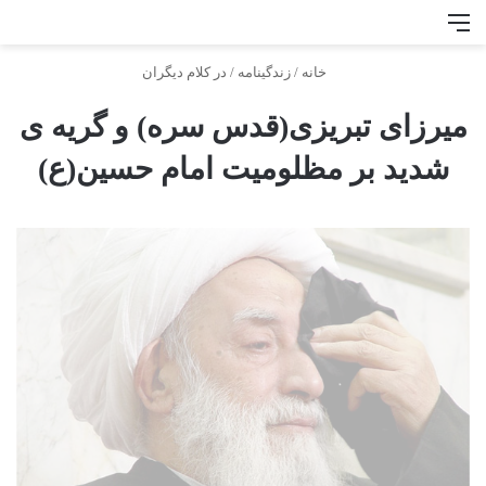
منو
جس
خانه
/
زندگینامه
/
در کلام دیگران
ميرزاى تبريزى(قدس سره) و گريه ى
شديد بر مظلوميت امام حسين(ع)