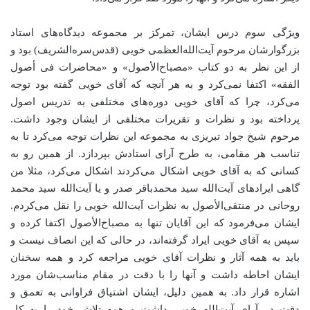
ویژگی سوم درس ایشان، تمرکز بر مجموعه دیدگاه‌های استاد
بزرگوارشان مرحوم آیت‌الله‌العظمی خویی (قدس‌سره‌الشریف) بود و
از این نظر به دو کتاب «مصباح‌الأصول» و «محاضرات فی‌ أصول
الفقه» اکتفا نمی‌کرد و به هر آنچه که آقای خویی گفته بود توجه
می‌کرد، چرا که آقای خویی دوره‌های مختلفی به تدریس اصول
پرداخته بود و نظرات و تقریرات مختلفی از ایشان وجود داشت.
مرحوم شیخ جواد تبریزی به مجموعه این نظرات توجه می‌کرد تا به
تناسب هر مقامی، به طرح آرای استادش بپردازد. از همین رو به
کسانی که به آقای خویی اشکال می‌کردند اشکال می‌کرد، مثلا من
گاهی ایرادهای آیت‌الله سید محمدباقر صدر و یا آیت‌الله سید محمد
روحانی در منتقی‌الأصول به نظرات آیت‌الله خویی را نقل می‌کردم.
ایشان می‌فرمود که این آقایان تنها به مصباح‌الأصول اکتفا کرده و
سپس به آقای خویی ایراد گرفته‌اند، در حالی که این انصاف نیست و
باید به همه آثار و نظرات آقای خویی مراجعه کرد و همه سخنان
ایشان احاطه داشت و آنها را با دقت در مقام مناسب‌شان مورد
اشاره قرار داد. به همین دلیل، ایشان اشتیاق فراوانی به تعمق و
دقت در آرای آیت‌الله خویی داشت و همه تلاش خود را به کار