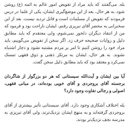
بله. می‌گفتند که باید مراد از تفویض امور عالم به ائمه (ع) روشن
شود. به هر حال، بعد از این موضع‌گیری ایشان، یکی از علما در درس
فرمودند که تفویض از مسلمات است و قابل تردید نیست. بعد از این
سخنرانی به محضر آقای تبریزی رفتم، ایشان ناراحت بود و فرمود که
من از انتقاد دیگران دلخور نمی‌شوم، ولی معتقدم که باید مطابق
دلیل و روایات صحیحه حرف زد. اگر سخن از تفویض می‌گوییم، باید
مراد خود را روشن کنیم تا امر بر مردم مشتبه نشود و دچار اشتباه
نشوند. به هر حال، ایشان به مرتکز ذهنی و ذوق فقهی تمسک
نمی‌کرد و معتقد بود که باید مطابق دلیل سخن گفت
.
آیا بین ایشان و آیت‌الله سیستانی که هر دو بزرگوار از شاگردان
برجسته آقای بروجردی و آقای خویی بوده‌اند، در مبانی فقهی،
اصولی و رجالی تفاوت وجود دارد؟
بله اختلاف آشکاری وجود دارد. آقای سیستانی تأثیر بیشتری از آقای
بروجردی گرفته‌اند و به منهج ایشان نزدیک‌ترند، ولی آقای تبریزی به
مدرسه نجف نزدیک‌تر بودند
.