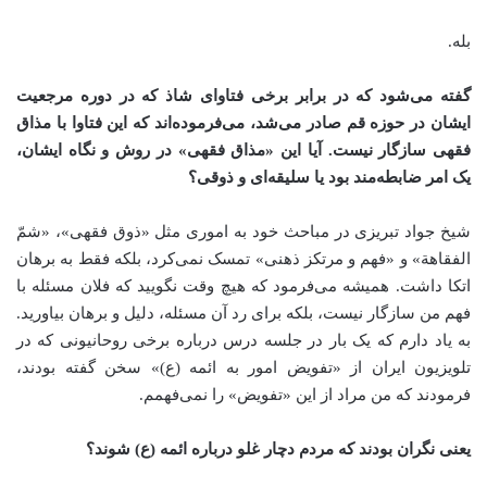
بله
.
گفته می‌شود که در برابر برخی فتاوای شاذ که در دوره مرجعیت
ایشان در حوزه قم صادر می‌شد، می‌فرموده‌اند که این فتاوا با مذاق
فقهی سازگار نیست. آیا این «مذاق فقهی» در روش و نگاه ایشان،
یک امر ضابطه‌مند بود یا سلیقه‌ای و ذوقی؟
شیخ جواد تبریزی در مباحث خود به اموری مثل «ذوق فقهی»، «شمّ
الفقاهة» و «فهم و مرتکز ذهنی» تمسک نمی‌کرد، بلکه فقط به برهان
اتکا داشت. همیشه می‌فرمود که هیچ وقت نگویید که فلان مسئله با
فهم من سازگار نیست، بلکه برای رد آن مسئله، دلیل و برهان بیاورید.
به یاد دارم که یک بار در جلسه درس درباره برخی روحانیونی که در
تلویزیون ایران از «تفویض امور به ائمه (ع)» سخن گفته بودند،
فرمودند که من مراد از این «تفویض» را نمی‌فهمم
.
یعنی نگران بودند که مردم دچار غلو درباره ائمه (ع) شوند؟