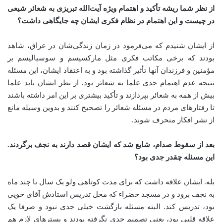
از نظر شما ریشه تأکید و اهتمام ویژه آیت‌الله تبریزی به شعائر شیعی
در چیست و این اهتمام در نظام فکری ایشان چه جایگاهی داشت؟
از ایشان شنیدم که می‌فرمود در زمان زندگی‌شان در عراق، شاهد
بودند که برخی مکاتب فکری مثل مارکسیسم و سوسیالیسم بر
مؤمنین و فرزندان آنها تأثیر گذاشته بود و به اعتقاد ایشان، این مسئله
نتیجه عدم اهتمام جدی علما به شعائر بود. از نظر ایشان باید علما
بیش از همه به شعائر بپردازند و تأکید بیشتری بر این امر داشته باشند
تا رفتارهای مردم در مسئله شعائر را تصحیح کنند و بدوین وسیله مانع
از نشر افکار منحرف شوند
.
بعد از سقوط صدام، شایع شد که ایشان قصد دارند به نجف برگردند.
این مسئله چقدر جدی بود؟
بله. ایشان علاقه داشت که برای مدت کوتاهی ولو یک سال یا چند ماه
به نجف برود و در مسجد خضراء که محل تدریس استادش آقای خویی
بود، تدریس کند. البته مسئله بازگشت خیلی جدی نبود و صرفا یک
علاقه قلبی بود، یعنی تصمیم جدی نگرفته بودند و بسترهای لازم هم