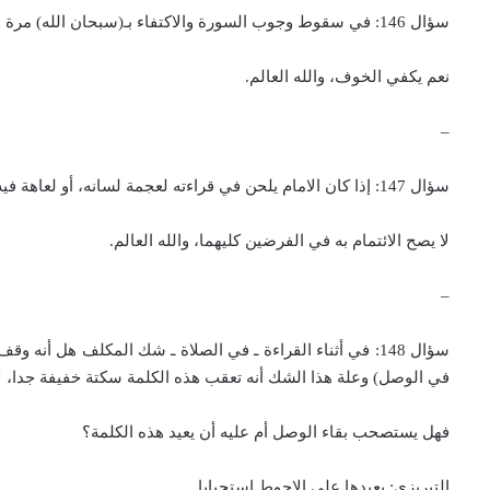
سؤال 146: في سقوط وجوب السورة والاكتفاء بـ(سبحان الله) مرة واحدة في الركوع والسجود، هل يكفي خوف ضيق الوقت، أم لابد من العلم بالضيق، وما الحكم لو احتمل الضيق؟
نعم يكفي الخوف، والله العالم.
–
سؤال 147: إذا كان الامام يلحن في قراءته لعجمة لسانه، أو لعاهة فيه، فهل يجوز لصحيح القراءة أن يأتم به، وهل يجوز لمن لسانه مثله أن يأتم به، ومثال ذلك، أن يقرأ الامام (الحمد لله، ولا الضالين)؟
لا يصح الائتمام به في الفرضين كليهما، والله العالم.
–
سؤال 148: في أثناء القراءة ـ في الصلاة ـ شك المكلف هل أ
في الوصل) وعلة هذا الشك أنه تعقب هذه الكلمة سكتة خفيفة جدا، لا
فهل يستصحب بقاء الوصل أم عليه أن يعيد هذه الكلمة؟
التبريزي: يعيدها على الاحوط استحبابا.