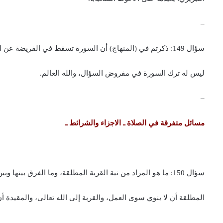
–
سؤال 149: ذكرتم في (المنهاج) أن السورة تسقط في الفريضة عن المستعجل، فهل يصدق على من عليه فوائت كثيرة كالسنة والسنتين وما شابه، وأراد سرعة اتيانها انه مستعجل فله ترك السورة حينئذ؟
ليس له ترك السورة في مفروض السؤال، والله العالم.
–
مسائل متفرقة في الصلاة ـ الاجزاء والشرائط ـ
سؤال 150: ما هو المراد من نية القربة المطلقة، وما الفرق بينها وبين المقيدة؟
المطلقة أن لا ينوي سوى العمل، والقربة إلى الله تعالى، والمقيدة أن 
–