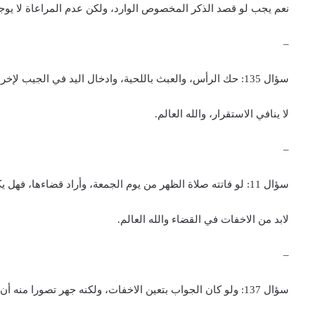
نعم يجب لو قصد الذكر المخصوص الوارد، ولكن عدم المراعاة لا يوجب ا
–
سؤال 135: حك الرأس، والعبث باللحية، وادخال اليد في الجيب لإخراج شيء، وأمثال ذلك، أثناء القراءة في الصلاة، هل ينافى الاستقرار؟
لا ينافي الاستقرار، والله العالم.
–
سؤال 11: لو فاتته صلاة الظهر من يوم الجمعة، وأراد قضاءها، فهل يكون مخيرا بين الجهر والاخفات في القراءة، أم يتعين الاخفات؟
لابد من الاخفات في القضاء والله العالم.
–
سؤال 137: ولو كان الجواب بتعين الاخفات، ولكنه جهر تصورا منه أن الحكم بالتخيير يشمل القضاء أيضا، فهل يحكم بصحة صلاته؟