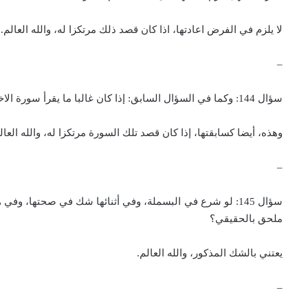
لا يلزم في الفرض اعادتها، اذا كان قصد ذلك مرتكزا له، والله العالم.
–
سؤال 144: وكما في السؤال السابق: إذا كان غالبا ما يقرأ سورة الاخلاص بعد سورة الحمد، واتفق أن قرأها بدون تعيين البسملة لها، سهوا أو غفلة، وانتبه في أثنائها، فهل تلزم اعادتها أم لا؟
وهذه، أيضا كسابقتها، إذا كان قصد تلك السورة مرتكزا له، والله العال
–
سؤال 145: لو شرع في البسملة، وفي أثنائها شك في صحتها، 
ملحق بالحقيقي؟
يعتني بالشك المذكور، والله العالم.
–