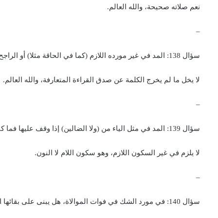
نعم صلاته صحيحة، والله العالم.
–
سؤال 138: المد في غير مورده اللازم (كما في الحاقة مثلا) أو الراجح (كما في يآ أيها الرجل مثلا) كما لو مد الألف من إذا (في إذا حسد) هل يخل بالكلمة؟
لا يخل ما لم يخرج الكلمة عن صدق القراءة المتعارفة، والله العالم.
–
سؤال 139: المد في مثل الياء من (ولا الضالين) إذا وقف عليها فما كان بعد حرف المد حرف ساكن لاجل الوقف، هل هو لازم أم راجح؟
لا يلزم في غير السكون اللازم، وهو سكون اللام لا النون.
–
سؤال 140: في مورد الشك في فوات الموالاة، هل يبنى على بقائها استصحابا؟