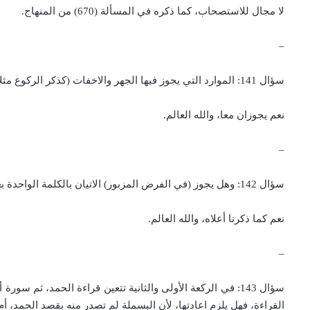
لا مجال للاستصحاب، كما ذكره في المسألة (670) من المنهاج.
–
سؤال 141: الموارد التي يجوز فيها الجهر والاخفات (كذكر الركوع مثلا) هل يجوز الاتيان ببعض الذكر جهرا، وببعضه الآخر اخفاتا؟
نعم يجوزان معا، والله العالم.
–
سؤال 142: وهل يجوز (في الفرض المزبور) الاتيان بالكلمة الواحدة بعضها جهرا وبعضها الآخر اخفاتا؟
نعم كما ذكرنا أعلاه، والله العالم.
–
سؤال 143: في الركعة الأولى والثانية تتعين قراءة الحمد، ث
القراءة، فهل يلزم اعادتها، لأن البسملة لم تصدر منه بقصد الحمد، أم ل