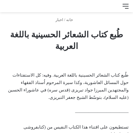
منو
جس
خانه
/
اخبار
طُبع کتاب الشعائر الحسینیة باللغة
العربیة
طُبع کتاب الشعائر الحسینیة باللغة العربیة. وفیه: کل الاستفتاءات
حول المسائل العاشوریة، وکذا سیرة المرحوم اُستاذ الفقهاء
والمجتهدین المیرزا جواد تبریزی (قدس سره) في عاشوراء الحسین
(علیه السلام)، بتوسّط الشیخ جعفر التبریزی.
————————————
تستطیعون علی اقتناء هذا الکتاب النفیس من (کتابفروشی