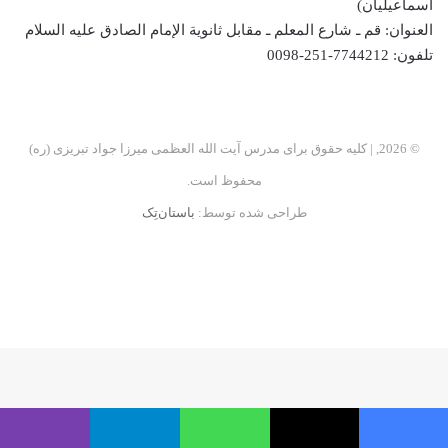
اسماعیلیان)
العنوان: قم ـ شارع المعلم ـ مقابل ثانویة الإمام الصادق علیه السلام
تلفون: 7744212-251-0098
© 2026, | کلیه حقوق برای مدرس آیت الله العظمی میرزا جواد تبریزی (ره)
محفوظ است.
طراحی شده توسط:
باستان‌تِک
فیسبوک
اینستاگرام
تلگرام
آپارات
فیسبوک
ایکس
واتس آپ
تلگرام
وایبر