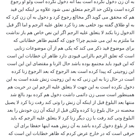
به آن زن دخول نکرده است بما انه دخول نکرده است ولو او رجوع
کرده است ولکن حد الرجم متعلق نمی شود علاوه بر اینکه این قید
هم که محقق می گوید اگر مخالع رجوع کرد و دخول به آن زن کرد که
به او طلاق گفته بود خلعی بعد زنا کرد تعلق علیه الرجم و اما اگر قبل
الدخول زنا بکند لا یتعلق علیه الرجم اگر این نص خاص هم باز نداشت
ما ملتزم به این می شدیم چرا؟ چون که گفتیم ظاهر خطاباتی که
برای موضوع قید ذکر می کند که یکی هم از آن موضوعات زنایی
است که تعلق الرجم بالزانی قیودی دارد ظاهر آن خطابات این است
که این قیود باید مجتمع بوده باشد حال الزنا و مقتضای این این است
این زوجیتی که پیدا کرده است بعد الرجوع که بعد الرجوع زنا کرده
است در حال زنا به این زنی که به این زوجیت زنش شده است به این
دخول نکرده است به این جهت لا یتعلق علیه الرجم این در حریت هم
همینطور است سبی زن دائمی داشت دخول هم کرده بود بالغ شد
منتها بعد البلوغ قبل از اینکه آن زنش را وتی کند رفت زنا کرد لا یصیل
محصنه در حال بلوغ زنا کرده ولکن قبل از اینکه آن زن خودش را بعد
البلوغ وتی کند رفت با زن دیگر زنا کرد لا یتعلق علیه الرجم که باید
بعد از بلوغ دخول کرده باشد به آن زنش همه اینها حفظا برای آن
حرفی است که در خارج عرض کردم که ظاهر خطابات این است که