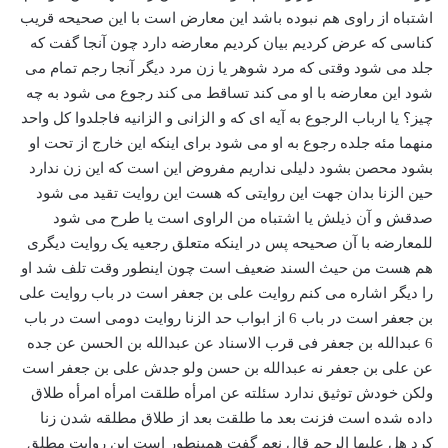
اشتباه از راوی هم نبوده باشد این معارض است با این صحیحه قریب
کناسی که عرض کردیم بیان کردیم معارضه دارد چون آنجا گفت که
جلد می شود وقتی که مرد شوهر یا زن مرد دیگر آنجا رجم تمام می
شود این معارضه با او می کند تساقط می کند رجوع می شود به چه
چیز؟ یا ارباب الرجوع به آیه ای که و الزانی و الزانیه فاجلدوا کل واحد
منهما مئه جلده رجوع به او می شود برای اینکه این خارج از تحت او
بشود محصن بشود دلیلی نداریم مفروض این است که این زن ندارد
حین الزنا بدان جهت این روایتی که هست این روایت تقید می شود
صدقش و آن ذیلش یا اشتباه من الراوی است یا طرح می شود
للمعارضه با آن صحیحه پس در اینکه متعلق رجعیه یک روایت دیگری
هم هست من حیث السند ضعیف است چون اینطور وقت تلف شد او
را دیگر اشاره می کنم روایت علی بن جعفر است در باب روایت علی
بن جعفر است در باب 6 از ابواب حد الزنا روایت دومی است در باب
6 عبدالله بن جعفر فی قرب الاسناد عن عبدالله بن الحسن عن جده
عن علی بن جعفر نه عبدالله بن حسن ولو جدش علی بن جعفر است
ولکن خودش توثیق ندارد سئلته عن امرأه طلقت امرأه امرأه طلاق
داده شده است فزنت بعد ما طلقت بعد از طلاق مطلقه شدن زنا
کرد هل علیها الرجم قال نعم گفت همینطور است این روایت مطلق