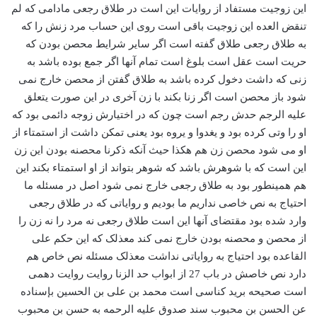
این زوجیت مستفاد از روایات این است در طلاق رجعی مادامی که لم
تنقض العده این زوجیت باقی است روی این حساب مرد زنش را که
به طلاق رجعی طلاق گفته است اگر سایر شرایط محصن بودن که
حریت است عقل است بلوغ است تمام آنها اگر جمع بوده باشد به
زنی که داشت دخول کرده باشد به طلاق گفتن از محصن خارج نمی
شود باز محصن است اگر زنا بکند با زن آخری در این صورت یتعلق
علیه الرجم حدش رجم است چون که در اختیارش زوجه دائمی بود که
او را وتی کرده بود و یغدوا و یروه بود یعنی تمکن داشت از استمتاء از
او می شود محصن زن هم هکذا حیث آنکه ذکرنا محصنه بودن این زن
این است که با شوهرش باشد که شوهر بتواند از او استمتاء بکند این
هم همینطور بود به طلاق رجعی خارج نمی شود اصل در مسئله ما
احتیاج به نص خاصی نداریم ما بودیم و روایاتی که در طلاق رجعی
وارد شده بود مقتضای آنها این است طلاق رجعی نه مرد را نه زن را
از محصن و محصنه بودن خارج نمی کند معذلک که این حکم علی
القاعده بود احتیاج به روایاتی نداشت معذلک مسئله نص خاص هم
دارد نص خاصش در باب 27 از ابواب حد الزنا روایت روایت دهمی
است صحیحه برید کناسی است محمد بن علی بن الحسین بإسناده
عن الحسن بن محبوب سند صدوق علیه الرحمه به حسن بن محبوب