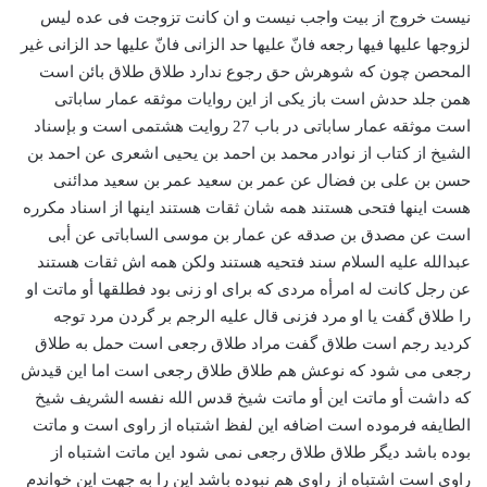
نیست خروج از بیت واجب نیست و ان کانت تزوجت فی عده لیس
لزوجها علیها فیها رجعه فانّ علیها حد الزانی فانّ علیها حد الزانی غیر
المحصن چون که شوهرش حق رجوع ندارد طلاق طلاق بائن است
همن جلد حدش است باز یکی از این روایات موثقه عمار ساباتی
است موثقه عمار ساباتی در باب 27 روایت هشتمی است و بإسناد
الشیخ از کتاب از نوادر محمد بن احمد بن یحیی اشعری عن احمد بن
حسن بن علی بن فضال عن عمر بن سعید عمر بن سعید مدائنی
هست اینها فتحی هستند همه شان ثقات هستند اینها از اسناد مکرره
است عن مصدق بن صدقه عن عمار بن موسی الساباتی عن أبی
عبدالله علیه السلام سند فتحیه هستند ولکن همه اش ثقات هستند
عن رجل کانت له امرأه مردی که برای او زنی بود فطلقها أو ماتت او
را طلاق گفت یا او مرد فزنی قال علیه الرجم بر گردن مرد توجه
کردید رجم است طلاق گفت مراد طلاق رجعی است حمل به طلاق
رجعی می شود که نوعش هم طلاق طلاق رجعی است اما این قیدش
که داشت أو ماتت این أو ماتت شیخ قدس الله نفسه الشریف شیخ
الطایفه فرموده است اضافه این لفظ اشتباه از راوی است و ماتت
بوده باشد دیگر طلاق طلاق رجعی نمی شود این ماتت اشتباه از
راوی است اشتباه از راوی هم نبوده باشد این را به جهت این خواندم