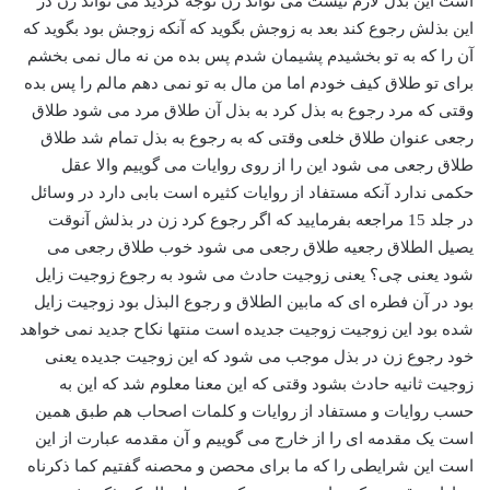
است این بذل لازم نیست می تواند زن توجه کردید می تواند زن در
این بذلش رجوع کند بعد به زوجش بگوید که آنکه زوجش بود بگوید که
آن را که به تو بخشیدم پشیمان شدم پس بده من نه مال نمی بخشم
برای تو طلاق کیف خودم اما من مال به تو نمی دهم مالم را پس بده
وقتی که مرد رجوع به بذل کرد به بذل آن طلاق مرد می شود طلاق
رجعی عنوان طلاق خلعی وقتی که به رجوع به بذل تمام شد طلاق
طلاق رجعی می شود این را از روی روایات می گوییم والا عقل
حکمی ندارد آنکه مستفاد از روایات کثیره است بابی دارد در وسائل
در جلد 15 مراجعه بفرمایید که اگر رجوع کرد زن در بذلش آنوقت
یصیل الطلاق رجعیه طلاق رجعی می شود خوب طلاق رجعی می
شود یعنی چی؟ یعنی زوجیت حادث می شود به رجوع زوجیت زایل
بود در آن فطره ای که مابین الطلاق و رجوع البذل بود زوجیت زایل
شده بود این زوجیت زوجیت جدیده است منتها نکاح جدید نمی خواهد
خود رجوع زن در بذل موجب می شود که این زوجیت جدیده یعنی
زوجیت ثانیه حادث بشود وقتی که این معنا معلوم شد که این به
حسب روایات و مستفاد از روایات و کلمات اصحاب هم طبق همین
است یک مقدمه ای را از خارج می گوییم و آن مقدمه عبارت از این
است این شرایطی را که ما برای محصن و محصنه گفتیم کما ذکرناه