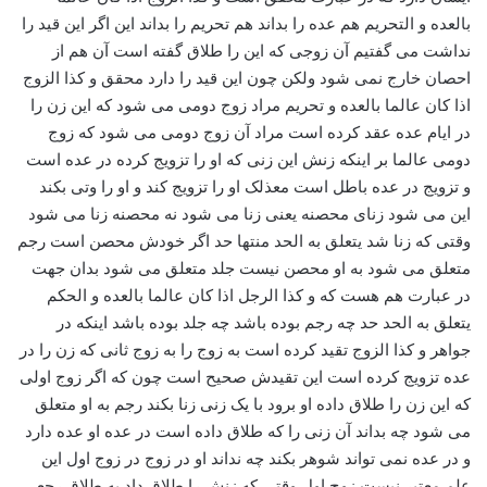
بالعده و التحریم هم عده را بداند هم تحریم را بداند این اگر این قید را
نداشت می گفتیم آن زوجی که این را طلاق گفته است آن هم از
احصان خارج نمی شود ولکن چون این قید را دارد محقق و کذا الزوج
اذا کان عالما بالعده و تحریم مراد زوج دومی می شود که این زن را
در ایام عده عقد کرده است مراد آن زوج دومی می شود که زوج
دومی عالما بر اینکه زنش این زنی که او را تزویج کرده در عده است
و تزویج در عده باطل است معذلک او را تزویج کند و او را وتی بکند
این می شود زنای محصنه یعنی زنا می شود نه محصنه زنا می شود
وقتی که زنا شد یتعلق به الحد منتها حد اگر خودش محصن است رجم
متعلق می شود به او محصن نیست جلد متعلق می شود بدان جهت
در عبارت هم هست که و کذا الرجل اذا کان عالما بالعده و الحکم
یتعلق به الحد حد چه رجم بوده باشد چه جلد بوده باشد اینکه در
جواهر و کذا الزوج تقید کرده است به زوج را به زوج ثانی که زن را در
عده تزویج کرده است این تقیدش صحیح است چون که اگر زوج اولی
که این زن را طلاق داده او برود با یک زنی زنا بکند رجم به او متعلق
می شود چه بداند آن زنی را که طلاق داده است در عده او عده دارد
و در عده نمی تواند شوهر بکند چه نداند او در زوج در زوج اول این
علم معتبر نیست زوج اول وقتی که زنش را طلاق داد به طلاق رجعی