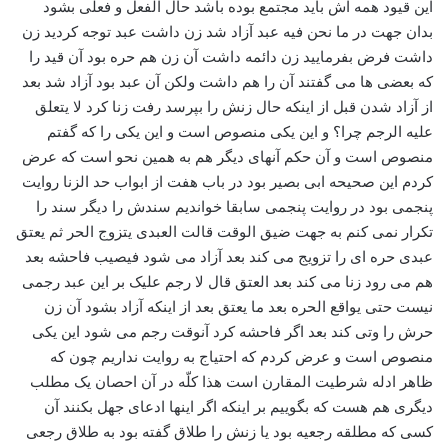
این قیود همه اش باید مجتمع بوده باشد حال الفعل و فعلی بشود
بدان جهت در ما نحن فیه عبد آزاد شد زن داشت عبد توجه کردید زن
داشت فرض بفرمایید زن دائمه داشت آن زن هم حره بود آن قید را
که بعضی ها می گفتند آن را هم داشت ولکن آن عبد بود آزاد شد بعد
از آزاد شدن قبل از اینکه حال زنش را بپرسد رفت زنا کرد لا یتعلق
علیه الرجم چرا؟ و این یکی منصوص است و این یکی را که گفتم
منصوص است و آن حکم آنهای دیگر هم به همین نحو است که عرض
کردم این صحیحه ابی بصیر بود در باب هفت از ابواب حد الزنا روایت
پنجمی بود در روایت پنجمی سابقا خواندیم سندش را دیگر سند را
تکرار نمی کنم به جهت ضیق الوقت قالت العبدی یتزوج الحر ثم یعتق
عبدی حره ای را تزویج می کند بعد آزاد می شود فیصیب فاحشه بعد
هم می رود زنا می کند بعد العتق قال لا رجم علیک بر این عبد رجمی
نیست حتی یواقع الحره بعد ما یعتق بعد از اینکه آزاد بشود آن زن
حرش را وتی کند بعد اگر فاحشه کرد آنوقت رجم می شود این یکی
منصوص است و عرض کردم که احتیاج به روایت نداریم چون که
ظاهر ادله شرطیت المقارن است هذا کلّه در آن احصان یک مطلب
دیگری هم هست که بگوییم بر اینکه اگر اینها ادعای جهل بکنند آن
کسی که مطلقه رجعیه بود یا زنش را طلاق گفته بود به طلاق رجعی