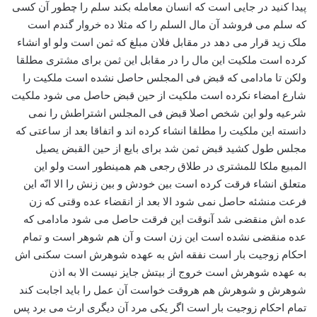
پیدا کنید در جایی است که انسان معامله بکند سلم را چطور آن کسی
که سلم می فروشد آن مال السلم را که مثلا ده خروار گندم است
ملک زید قرار می دهد در مقابل فلان مبلغ که ثمن است ولو او انشاء
کرده است ملکیت این مال را در مقابل این ثمن برای مشتری مطلقا
ولکن تا مادامی که قبض فی المجلس حاصل نشده است ملکیت را
شارع امضاء نکرده است ملکیت از حین قبض حاصل می شود ملکیت
شرعیه ولو این شخص اصلا قبض فی المجلس اشتراطش را نمی
دانسته این ملکیت را مطلقا انشاء کرده اند و اتفاقا بعد از ساعتی که
مجلس طول کشید قبض ثمن شد برای بایع از حین القبض یصیل
المبیع ملکا للمشتری در طلاق رجعی هم همینطور است ولو این
متعلق انشاء فرقت کرده است بین خودش و بین زنش را الا انّه این
فرعت منشئه حاصل نمی شود الا بعد از انقضاء عده وقتی که زن
عده اش منقضی شد آنوقت این فرقت حاصل می شود مادامی که
عده منقضی نشده است این زن است و آن هم شوهر است و تمام
احکام زوجیت بار است نفقه اش به عهده شوهرش است سکنی اش
به عهده شوهرش است خروج از بیتش جایز نیست الا به اذن
شوهرش و شوهرش هم هروقت خواست آن عمل را باید اجابت کند
تمام احکام زوجیت بار است اگر یکی مرد آن دیگری ارث می برد پس