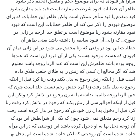
مرارا هر قیودی که برای موضوع حکم و متعلق الحکم ذکر بشود
ظاهر آن خطابات قیود شرطیت مقارنه است قید باید مقارن بشود
قید متقدم یا قید متأخر ممکن است ولکن ظاهر این خطابات که برای
موضوع قیودی را ذکر می کند آن ظاهر خطابات این است که قیود
قیود مقارنه بشود زنا موضوع است بر تعلق حد الرجم بر زانی در
صورتی که زانی آن قیود سابقه را داشته باشد یعنی ظاهر آن
خطابات این بود در وقتی که زنا محقق می شود در این زانی تمام آن
قیودی که هست موجود هستند یکی از آن قیود این است که عندها
زوجه بوده باشد ظاهرش این است که عند الزنا زوجه باشد معلوم
شد که اگر مخالع آن کسی که زنش را به طلاق خلعی طلاق داده
است قبل از اینکه زنش رجوع به بذل بکند رفت زنا کرد قبل از اینکه
رجوع به بذل بکند رفت زنا کرد حدش رجم نیست جلد است چون که
حین الزنا زوجه دائمیه نداشته یا نه زن رجوع در بذلش کرد ولکن این
قبل از اینکه احوالپرسی از زنش بکند که رجوع در بذلش کرد رفت زنا
کرد قبل از دخول به آن زن خودش که رجوع در بذل کرده است رفت
زنا کرد رجم متعلق نمی شود چون که یکی از شرایطش این بود که
آن زوجه دخل بها به او دخول کرده باشد این زوجیتی که در این مرأه
حادث شده است آن زوجیتی که الان حادث شده است لم یدخل بها