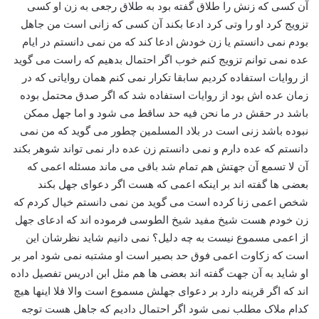
آن کسی که زنش را طلاق گفته بود به طلاق رجعی به زن او کسی
تزویج کرد او را وتی کرد ادعا بکند آن کسی که زانی است من جاهل
بودم نمی دانستم یا زن خودش ادعا کند که من نمی دانستم در ایام
عده نمی توانم تزویج کنم خوب اگر احتمال بدهیم که راست می گوید
از روایات استفاده کردیم سابقا تکرار نمی کنم همان روایاتی که در
زمان عده اش بود از روایات استفاده شد که اگر صدق محتمل بوده
باشد در حقش در ما نحن فیه حد ساقط می شود و اما جهل ممکن
نبوده باشد زنی است در بلاد المسلمین چطور می گوید که من نمی
دانستم که عده دارم و نمی دانستم زن عده دار نمی تواند شوهر بکند
آن لا تسمع آن جهتش هم تمام شد باقی می ماند مسئله اعمی که
بعضی ها گفته اند بر اینکه اعمی که هست اگر دعوای جهل بکند
شخص اعمی زنا کرده است می گوید من نمی دانستم خیال کردم که
زن خودم هست شیخ مفید شیخ الطوسی فرموده اند که ادعای جهل
از اعمی مسموع نیست به چه دلیل؟ نمی دانیم شاید نظرشان این
است که زکاوت اعمی فوق حد بصیر است او مشتبه نمی شود امر بر
او شاید به آن جهت گفته اند بعضی ها هم مثل ابن ادریس تفصیل داده
اند که اگر قرینه دارد بر دعوای جهلش مسموع است والا فلا اینها هیچ
کدام ملاک مطلب نمی شود اگر احتمال دادیم که جاهل هست توجه