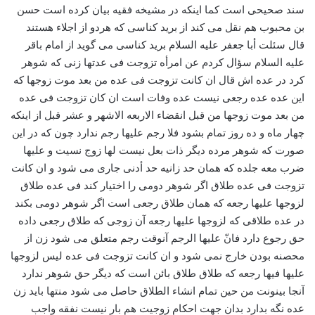
سند صحیحی است کما اینکه در مشیخه فقیه بیان کرده است حسن
بن محبوب هم نقل می کند از برید کناسی که هردو از اجلاء هستند
قال سئلت أبا جعفر علیه السلام برید کناسی می گوید از امام باقر
علیه السلام سؤال کردم عن امرأه تزوجت فی عدتها زنی که شوهر
کرد در عده اش قال ان کانت تزوجت فی عده من بعد موت زوجها که
این عده عده رجعی نیست عده وفات است ان کان تزوجت فی عده
من بعد موت زوجها من قبل انقضاء الاربعه الاشهر و عشر قبل از اینکه
چهار ماه و ده روز تمام بشود فلا رجم علیها رجم ندارد چون که در این
صورت که شوهر مرده دیگر ذات بعل نیست لها زوج نسیت و علیها
ضرب معه جلده که همان حد زانیه حد أدنی جاری می شود و ان کانت
تزوجت فی عده طلاق اگر شوهر دومی را اختیار کند فی عده طلاق
لزوجها علیها رجعه که همان طلاق رجعی است اگر شوهر دومی بکند
در عده طلاقی که لزوجها علیها رجعه آن زوجی که طلاق رجعی داده
حق رجوع دارد فانّ علیها الرجم آنوقت رجم متعلق می شود زن از
محصنه بودن خارج نمی شود و ان کانت تزوجت فی عده لیس لزوجها
علیها فیها رجعه که طلاق طلاق بائن است که دیگر حق شوهر ندارد
آنجا بینونت من حین تمام انشاء الطلاق حاصل می شود منتها باید زن
عده نگه بدارد بدان جهت احکام زوجیت هم بار نیست نفقه واجب