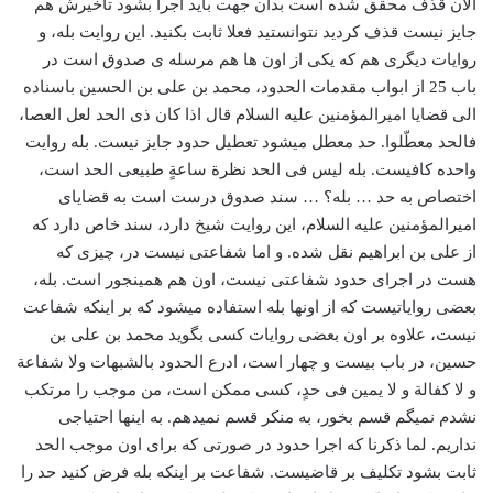
الان قذف محقق شده است بدان جهت باید اجرا بشود تأخیرش هم
جایز نیست قذف کردید نتوانستید فعلا ثابت بکنید. این روایت بله، و
روایات دیگری هم که یکی از اون ها هم مرسله ی صدوق است در
باب 25 از ابواب مقدمات الحدود، محمد بن علی بن الحسین باسناده
الی قضایا امیرالمؤمنین علیه السلام قال اذا کان ذی الحد لعل العصا،
فالحد معطّلوا. حد معطل میشود تعطیل حدود جایز نیست. بله روایت
واحده کافیست. بله لیس فی الحد نظرة ساعةٍ طبیعی الحد است،
اختصاص به حد … بله؟ … سند صدوق درست است به قضایای
امیرالمؤمنین علیه السلام، این روایت شیخ دارد، سند خاص دارد که
از علی بن ابراهیم نقل شده. و اما شفاعتی نیست در، چیزی که
هست در اجرای حدود شفاعتی نیست، اون هم همینجور است. بله،
بعضی روایاتیست که از اونها بله استفاده میشود که بر اینکه شفاعت
نیست، علاوه بر اون بعضی روایات کسی بگوید محمد بن علی بن
حسین، در باب بیست و چهار است، ادرع الحدود بالشبهات ولا شفاعة
و لا کفالة و لا یمین فی حدٍ، کسی ممکن است، من موجب را مرتکب
نشدم نمیگم قسم بخور، به منکر قسم نمیدهم. به اینها احتیاجی
نداریم. لما ذکرنا که اجرا حدود در صورتی که برای اون موجب الحد
ثابت بشود تکلیف بر قاضیست. شفاعت بر اینکه بله فرض کنید حد را