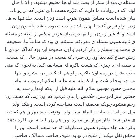
مسئله ی منع از منکر از بحث شد اونجا معلوم میشود. و الا تا حال
اونی که در روایات ما داریم که عزّره هست، این تعزیر که در روایات
بیان شده است معناش همون ضرب است زدن است. جلد تنها نه ها،
زدن، ولو فرض کنید با نهال باشد با دست بوده باشد. بله اون زدن
است و الا غیر از زدن از اینها در نمیاد. عرض میکنم بر اینکه در مسئله
ی ثانیه همون مسئله ی معروفه، مسئله ای بود که سابقاً ما، صحیحه
ی محمد بن مسلم را ذکر کردیم و اون صحیحه این بود که اگر مردی با
زنش جماع کند بعد اون زن چیزی که هست در همون حالی که هست،
با صبیه ای با چیزی که هست باکره ای مساحقه کند، به نحوی که منی
جذب بشود در رحم اون باکره. و او هم باد کند و بچه بشود و اینها
بشود، اونجا داشت بر اینکه بله امام علیه السلام فرمود، بله امام
مجتبی حسن مجتبی سلام الله علیه قبل از اینکه اونها برسند به
حضور امیرالمؤمنین، حکمش را بیان فرمود که اون زنی که هست زن
رجم میشود چونکه محصنه است مساحقه کرده است. و هکذا ولد
مال پدر است، صاحب الماء است ولد. اونوقت باید مهر را هم که دیه
ی عذر است بکارتش از بین میبرد او را هم زن باید به این باکره بدهد.
باکره هم جلد میشود همون صدتازیانه که حد سحق است. این را
محقق نقل میکند از شیخ در نهایه. شیخ، صاحب مسالک، صاحب