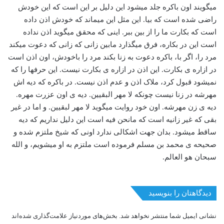
میگویند اون باکره جلد میشود این دلیل بر این است که این خودش
راضی شده است که بیا. این مثل این میماند که خودش اذن داده
است که بکارت ما را از بین ببر. اینی که محقق میگوید اذن نداده
است این در بکاره، فرق میگذارد مابین زانی که زانی که دعوت میکند
مرد را، اگر با، باکره دعوت به زنا بکند مرد را باخودش، اون اذن است
در ازاره ی بکارت. این اذن در ازاره ی بکارت نیست. این حرفها را که
نمیشود قبول کرد، ملاک اذن و عدم اذن نیست. در باکره که دیه اش
مهرشه در زنا نیست چونکه لا مهر البقیین. دیه ی اون عزرت مهره.
دیه ی زن مهرشه. اون خود روایت میگوید لا مهر لبقیین. و اما در غیر
بقی که غیر زانیه است که مانحن فیه است این دلیل نداریم که دیه
ساقط میشود. بدان جهت اشکالی ندارد اونی که شیخ ملتزم شده و
صحیحه ی محمد بن مسلم فرموده است ملتزم به او میشویم، و الله
سبحان هو العالم.
دیدگاهتان را بنویسید
نشانی ایمیل شما منتشر نخواهد شد.
بخش‌های موردنیاز علامت‌گذاری شده‌اند