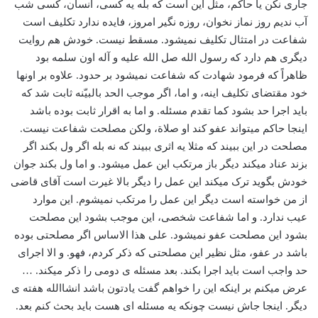
جاری نکن یا حاکم، مثل این است که بله یه کسی، انسان، کسی شب
آب ندیم روز نماز نخوان، روزه نگیر امروز، فایده ندارد تکلیف است
شفاعت در امتثال تکلیف نمیشود. مسقط نیست. خودش هم روایت
دیگری هم دارد که رسول الله صل الله علیه و آله اون سلمه بود
ظاهراً که فرمود شهادت که شفاعت نمیشود بر حدود. علاوه بر اونها
خود مقتضای تکلیف اینه، و اما، اگر موجب الحد بالبیّنه ثابت شد که
باید اجرا حد بشود کما تقدم مسئله. و اما به اقرار ثابت بوده باشد
اینجا حاکم میتواند عفو کند او صلاة، ولکن مصلحت شفاعت نیست.
مصلحت در این ببیند که مثلا یه اثری ببیند که نه بله اگر ول بکند اگر
بزند عناد میکند دیگر باز مرتکب این عمل میشود. و اما ول بکند جوان
خودش بگوید ترک میکند این عمل را دیگر بالا غیرت است آقای قاضی
از من خواسته است دیگر این عمل را مرتکب نمیشوم. این موارد
عیب ندارد. و اما شفاعت شخصی، این موجب بشود این مصلحت
بشود این مصلحت عفو نمیشود. علی هذا الاساس اگر مصلحتی بوده
باشد در عفو، مثل نظیر این مصلحتی که ذکر کردم، فهو. و الا اجرای
حد واجب است باید اجرا بکند. بعد مسئله ی دومی را ذکر میکند. …
عرض میکنم بر اینکه این را خواهم گفت یادتون باشد انشاالله هفته ی
دیگر. اینجا جاش نیست چونکه یه مسئله ای هست باید بحث کنم بعد.