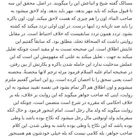
مسالک گفته شیخ و اتباعش این را میگویند. در اصل. محقق این سه
تا قبول میکند که باید مهر بدهد، مهر باید بدهد. ولد لاحق میشود به
صاحب الماء. اون را هم چیزی که هست لاحق میکند. اون، اون باکره
را باید صد تازیانه زد اینها درست. در اون اولی تردد میکند که کشته
بشود. تردد همون تردد سابقیست که خلاف احتیاط است. در مقابل
روایتی داشت که السحاقة تجلد، مطلق بود. که سابقاً گفتیم این
غایتش اطلاق است. این صحیحه نسبت به او مقید است چونکه تعلیل
میکند به جهت ، تعلیل میکند به علتی که مفهومش این است که این
عملش مدخلیت ندارد این حامله شدن باکره و بکارتش از بین رفتن.
در صحیحه امام علیه السلام فرمود مرئه ترجم لانها محصنةٌ. محصنه
است یعنی سحق را با احصان کرده است. رو این اساس گفتیم ملتزم
میشویم و اون اطلاق هم اگر تمام بشود فی نفسه تقیید میشود به این
روایت، اینی که صاحب جواهر میگوید که این روایت بر خلاف، بله بر
خلاف احکامی که مقرره در شرع است متضمن است، چونکه این
روایت میگوید که ولد مال رجل است. امام اینجور فرمود. و حال آنکه
میفرماید ولد اونوقتی مال رجل میشود که نکاح بوده باشد یا وطی
بوده باشد که این نکاح یا وطی بوده باشد به وطی شدن. این کلام
صاحب جواهر، بله کلامی نیست که بله خیلی خودشون هم همینجور