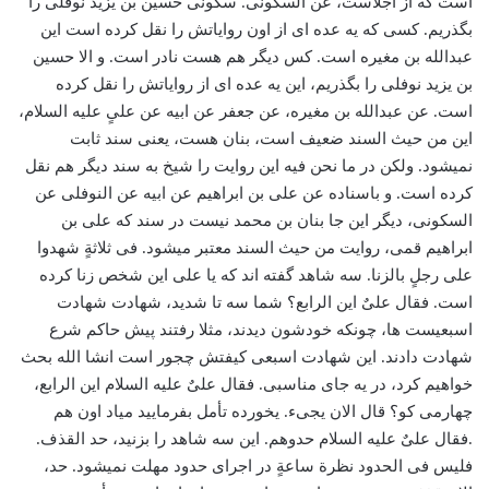
است که از اجلاست، عن السکونی. سکونی حسین بن یزید نوفلی را
بگذریم. کسی که یه عده ای از اون روایاتش را نقل کرده است این
عبدالله بن مغیره است. کس دیگر هم هست نادر است. و الا حسین
بن یزید نوفلی را بگذریم، این یه عده ای از روایاتش را نقل کرده
است. عن عبدالله بن مغیره، عن جعفر عن ابیه عن علیٍ علیه السلام،
این من حیث السند ضعیف است، بنان هست، یعنی سند ثابت
نمیشود. ولکن در ما نحن فیه این روایت را شیخ به سند دیگر هم نقل
کرده است. و باسناده عن علی بن ابراهیم عن ابیه عن النوفلی عن
السکونی، دیگر این جا بنان بن محمد نیست در سند که علی بن
ابراهیم قمی، روایت من حیث السند معتبر میشود. فی ثلاثةٍ شهدوا
علی رجلٍ بالزنا. سه شاهد گفته اند که یا علی این شخص زنا کرده
است. فقال علیٌ این الرابع؟ شما سه تا شدید، شهادت شهادت
اسبعیست ها، چونکه خودشون دیدند، مثلا رفتند پیش حاکم شرع
شهادت دادند. این شهادت اسبعی کیفتش چجور است انشا الله بحث
خواهیم کرد، در یه جای مناسبی. فقال علیٌ علیه السلام این الرابع،
چهارمی کو؟ قال الان یجیء. یخورده تأمل بفرمایید میاد اون هم
.فقال علیٌ علیه السلام حدوهم. این سه شاهد را بزنید، حد القذف.
فلیس فی الحدود نظرة ساعةٍ در اجرای حدود مهلت نمیشود. حد،