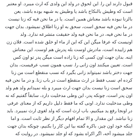
قبول دارند این را. این لحوق در ولد این ولدی که ارث میبرد. او معتبر
است که وطیش بالنکاح باشد یا وطیش به شبهه بوده باشد، یعن
بالزنا نبوده باشد معناش همین است. یا در ما نحن فیه که زنا نیست
در ما نحن فیه سحق است، سحق به او زنا اطلاق نمیشود. بدان جهت
در ما نحن فیه، در ما نحن فیه ولد حقیقت متشرعه ندارد. ولد
اونیست که عرفا میگن این که این از ماء او خلق شده است. فلان زن
هم زاییده است، مادرش اوست بله پدرش هم اوست. این معناش
اینه. بدان جهت اون کسی که زنا زاده است میگن پدر تو اون کس
است. تعیین میکنند اون زانی را. نسب همون نسب عرفیست، بدان
جهت دختر باشد نمیتواند زانی بگیرد که نسب منقطع است من زنا
کرده ام. نسب فقط در ارث منقطع است در باب زنا. و در ما نحن فیه
سحق است زنا نیست بدان جهت ارث میبرد و بله نمیدانم ولد هم ولد
اون پدر است، چونکه پدر، این وطی مدخلیت دارد، سابقاً گفتیم که نه
وطی مدخلیت ندارد. اونی که ما فقط دلیل داریم که از معنای عرفی
در اونجا رفع ید میکنیم، باب ارث است که ولد لغوی ارث نمیبرد. باید
زنا نباشد. این مقدار. و الا تمام افهام دیگر از نظر ثابت است. و اما
اینکه خود اون چیز، باکره گفته بیا این کار را بکنیم، چونکه بدان جهت
جلد میشود آخه، اگر اکراه بشود که او جلد نمیشود. در روایت که