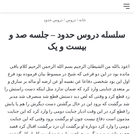
منو
جس
خانه
/
دروس
/
دروس حدود
سلسله دروس حدود – جلسه صد و
بیست و یک
اعوذ بالله من الشیطان الرجیم بسم الله الرحمن الرحیم کلام باقی
مانده بود در این دو فرعی که شیخ در مبسوط بیان فرموده بود فرع
اول این بود شخصی دفاعا عن نفسه أو عن ارضه أو ماله بر سارق و
بر متعدی جنایتی وارد کرد که ضمان ندارد مثل اینکه دست راستش را
زد قطع کرد و وقتی که لص دید دستش قطع شد منصرف شد مدبر
شد برگشت که برود این در حال برگشتن دست دیگرش را هم یا پابش
را قطع کرد در این وقت ادبار جنایت دومی را وارد کرد که این جنایت
مذمون است دفاع نیست چون او برگشت برود وقتی که این جنایت
دومی را وارد کرد دوباره او برگشت آن دزد برگشت اقبال کرد قصد
هجوم داشت دید دیگر دو جراحت وارد شده است کار از کار گذشته