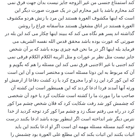
کند استمتاع جنسی من غیر الزوجه جایز نیست بدان جهت فرق نمی
کند محارم باشد یا غیر محارم این در یک صورت صورت دیگر این
است که اینها مکشوف العورة هستند این مرد با زنش هردو مکشوف
العورة هستند در اتاق مشغول هستند متأسفانه چراغ را روشن
گذاشته اند پسر هم نگاه می کند که ببیند اینها چکار می کند این بله در
صورتی که عورت بوده باشد محقق قدس الله نفسه الشریف می
فرماید بله اینها اگر در ما نحن فیه چیزی بوده باشد که بر آن شخص
جایز نیست مثل نظر بر عورات و مثل الریبه الکلام الکلام فرقی نمی
کند اجنبی با غیر الاجنبی فرق نمی کند این مسئله را هم که بگویم و
آن که مربوط به این دوتا مسئله است و مختصر است و آن این است
که این کور کرد این زد او را مجروح کرد یا زد کشت دفاعا از ارضش او
ورثه آنها آمدند فردا ادعا کردند که این همینطور است این کشته آن
صاحب ما را مورث ما را کشته است شکایت کرد یا خود آن شخصی
که چشمش کور شد رفت شکایت کرد که فلان شخص چشم مرا کور
کرد در راه می رفتم سنگ زد و چشم مرا کور کرد توجه کردید از خدا
نترس دیگر شر انداخته است اگر اینطور بوده باشد ادعا بکنند درست
توجه کنید مسئله مسئله مهمه ای است اگر او ادعا بکنند این باید
اثبات بکتند این اثبات بکند که این مطلع علی العورة بود چشمش را