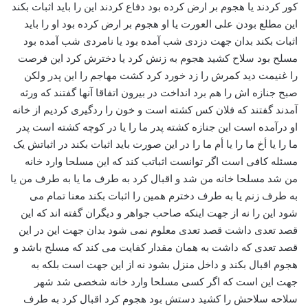
کور کردند یا هجوم بر ارض کرده بود دفاع کردند این را باید اثبات بکند
این مطلع بودن علی العورت یا او هجوم بر ارض کرده بود او را باید
اثبات بکند بدان جهت دزدی شب آمده بود یا نامردی شب آمده بود
مسلح بود سلاح کشید هجوم به زنش کرد یا دخترش کرد این فرصت
را غنیمت دید کمرش را زد خورد کرد کشت مهاجم را این پدر ولکن
صبح جنازه اش را هم برد انداخت در بیرون اتفاقا آنها گفتند که ورثه
آمدند گفتند که فلان کس کشته است و خون را ردگیری کردیم از خانه
او درآمده است این جنازه کشته پدر ما را یا در کوچه کشته است پدر
ما را یا أخ ما را یا أم ما را در این صورت باید اثبات بکند در اثباتش یک
مسئله کافی است اگر توانست اثباتب کند که این مسلحا وارد خانه
من شد مسلحا خانه من شد و اقبال کرد به طرف ما یا به طرف من یا
به طرف زنم یا به طرف دخترم همین را اثبات بکند معنا تمام می
شود این را نه از جهت اینکه صاحب جواهر و دیگران گفته اند که این
قصد تعدی داشت قصد تعدی معلوم نمی شود بدان جهت این در این
قصد تعدی که داشت به همان مقدار کفایت می کند که مسلح باشد و
هجوم اقبال بکند و داخل منزل بشود نه از این جهت است بلکه به
جهت این است که اگر کسی مسلحا وارد خانه شخصی شد شهر
سلاحه سلاحش را کشید دستش بود هجوم کرد اقبال کرد به طرف