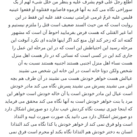
اطلع رجلٌ علی قوم یشرف علیه و ینظر من خلل شیء لهم از یک
سوراخی نگاه می کند به آنها فرموه فاصابوه فقتلوه أو فقعوا عینیه
فلیس علیه غرمٌ غرمی غرامتی نیست فقد علیه این فقط در این
روایت است که من حیث السند ضعیف است قتل را ملتزم نیستیم و
اما غیر القتلی که هست فرض بفرمایید احوط آن است که مشهور
گفته اند که زجر کند اول منع کند اگر اینها فایده ای نکرد آنوقت این
مرحله رسید این احتیاطش این است که در این مرحله این عمل را
جاری کند این در کسی است که نسائی که در دار هست اهل منزل
هست نساء اهل منزل اجنبی هستند اجنبیه هستند نسبت به آن
شخص ولکن دوتا خانه است در این خانه این شخص می نشیند
عیالش هست خواهر خودش هست می نشیند در آن طرف هم بچه
اش می نشیند پسرش می نشیند پسرش نگاه می کند مادر خودش
است عیال این مادر خودش است یا آن خاله خودش است خواهر این
مرد یا بنت خواهر خودش است به آنها نگاه می کند محقق می فرماید
که اینجا چیزی نیست نگاه کردنش عیب ندارد دو صورتش اشکال دارد
دو صورتش اشکال دارد می دانید یک صورت صورت لیبه و التذاذ
است ولو فرق نمی کند از خواهر خودش یا کذا نگاه می کند التذاذا
انسان به دختر خودش هم التذاذا نگاه بکند او محرم است فرق نمی