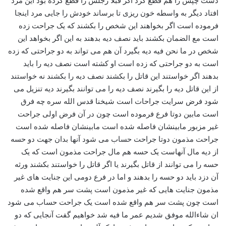
دست چپش را هم قطع کرد اگر قبلا رجلش را قطع کرده بود این مرد
افتاد دیگر به واسطه خون ریزی تا برساند خودش را جایی مرد اینجا
فرموده است اگر بخواهند این شخص را بکشند که یک جراحت زده
است مع الضمان بکشند باید نصف دیه بدهند به این اگر بخواهد این
شخص در ما نحن فیه دیه بگیرد آن هم می تواند به دو جراحتی که زده
است به دو جراحتی که زده است او کشته است نصف دیه را باید
بدهند اگر خواستند این قاتل را بکشند نصف دیه را بکشند نه خواستند
از این قاتل دیه را بگیرند نصف دیه را می توانند بگیرند دیه تنزیل می
شود فرض سرایت جراحات است شیخنا قدس الله سره چه فرق
است مابین دوتا فرع فرموده است چون در آن فرض اولی جراحت
غیر مزبور مابینشان فاصله شده است مابینشان فاصله شده است
جراحت مذمون دوتا جراحت حساب می شود آنها بدان جهت دو حسه
از دیه مال آنهاست یک حسه هم مال جراحت مذمون است که یک
حسه را می توانند از قاتل بگیرند یا اگر قاتل را خواستند بکشند ورثه
آن دزد باید دو حسه را بدهند و اما در فرع دومی این جنایت های غیر
مذمون جنایت هایی که غیر مذمون است پشت سر هم واقع شده
است چون پشت سر هم واقع شده است یک جراحت حساب می شود
ان شاءالله موفق شدیم عمر ما فیه شد خواهیم گفت آنجایی که دو