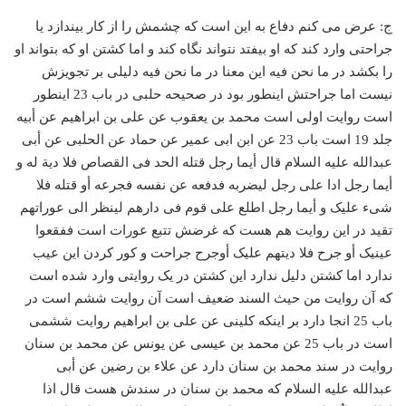
ج: عرض می کنم دفاع به این است که چشمش را از کار بیندازد یا
جراحتی وارد کند که او بیفتد نتواند نگاه کند و اما کشتن او که بتواند او
را بکشد در ما نحن فیه این معنا در ما نحن فیه دلیلی بر تجویزش
نیست اما جراحتش اینطور بود در صحیحه حلبی در باب 23 اینطور
است روایت اولی است محمد بن یعقوب عن علی بن ابراهیم عن أبیه
جلد 19 است باب 23 عن ابن ابی عمیر عن حماد عن الحلبی عن أبی
عبدالله علیه السلام قال أیما رجل قتله الحد فی القصاص فلا دیة له و
أیما رجل ادا علی رجل لیضربه فدفعه عن نفسه فجرعه أو قتله فلا
شیء علیک و أیما رجل اطلع علی قوم فی دارهم لینظر الی عوراتهم
تقید در این روایت هم هست که غرضش تتبع عورات است ففقعوا
عینیک أو جرح فلا دیتهم علیک أوجرح جراحت و کور کردن این عیب
ندارد اما کشتن دلیل ندارد این کشتن در یک روایتی وارد شده است
که آن روایت من حیث السند ضعیف است آن روایت ششم است در
باب 25 انجا دارد بر اینکه کلینی عن علی بن ابراهیم روایت ششمی
است در باب 25 عن محمد بن عیسی عن یونس عن محمد بن سنان
روایت در سند محمد بن سنان دارد عن علاء بن رضین عن أبی
عبدالله علیه السلام که محمد بن سنان در سندش هست قال اذا