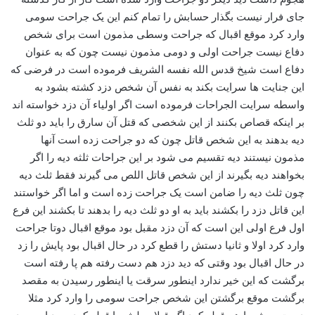
جای فرار نیست بگذار حسابش را تمام کنم این یک جراحت سومی
وارد کرد موقع اقبال که جراحت وسطی مذمون است برای شخص
دفاع نیست جراحت اولی و دومی مذمون نیست چون که به عنوان
دفاع است شیخ قدس الله نفسه الشریف فرموده است در فرضی که
این جنایت ها سرایت بکند به نفس آن شخص دزد کشته بشود به
واسطه سرایت الجراحات فرموده است اگر اولیاء آن دزد خواسته اند
بر اینکه قصاص بکنند از این شخصی که قتل آن سارق را باید دو ثلث
دیه بدهند به این شخص قاتل چون که دو جراحت زده است آنها
مذمون نیستند دیه تقسیم می شود بر این جراحات ثلثه دیه را اگر
بخواهند دیه بگیرند از این شخص قاتل اللص می گیرند فقط ثلث دیه
چون ثلث دیه را ضامن است یک جراحت زده است و اما اگر خواستند
این قاتل دزد را بکشند باید به او دو ثلث دیه را بدهند تا بکشند این فرع
اول فرع اولی این است که آن دزد مقبل بود موقع اقبال دوتا جراحت
وارد کرد اولا و ثانیا دستش را قطع کرد در حال اقبال بود پایش را زد
در حال اقبال بود وقتی که دید دزد هم دست رفته هم پا رفته است
برگشت که این خیر ندارد اینطور سرقت یا اینطور رسیدن به مقصد
برگشت موقع برگشتن این شخص جراحت سومی را وارد کرد مثلا