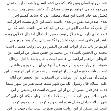
شخص ولو انسان یقین نکند که می کشد انسان یا قصد دارد احتمال
می دهد که می خواهد بترساند معذلک اگر بکشد دمش هدر است و
فعلش هم جایز است این همان مطلبی بود که سابقا گفتیم احراز
تعدی صددرصد یقین در تعدی داشته باشد این لازم نیست احراز کند
آن ظنی که صاحب الجواهر می فرماید اقلا ظن داشته باشد که این
قصد تعدی دارد آن هم لازم نیست مجرد احتمال احتمال عقلایی بوده
باشد این کافی است یک دلیلش را گفتیم دلیل دیگر هم امروز می
گوییم در باب 22 از ابواب قصاص النفس روایت روایت هفتمی است
محمد بن الحسن باسناده عن محمد بن حسن صفار عن ابراهیم عن
النوفلی ابراهیم ابراهیم بن هاشم است یادتان باشد یا اهل الرجال
همیشه در روایت دیدید ابراهیم عن النوفلی این ابراهیم بن هاشم
است روایات کثیره ای دارد از ابراهیم این شخص از این ابراهیم از این
نوفلی آن می گوید عن النوفلی عن السکونی عن الجعفر عن آبائه
علیه السلام قال رسول الله من شهر سیفا فدمه هدر من شهر سیفا
فدمه هدر قدر متیقن از این از این صورت است قدر متیقن از این
شهر سلاحا جور دارد که شهر سلاحا خافا که جنایت بکند آن جایی که
شهر سلاحه داخل منزل شده است و رو کرده است هجوم کرده
است قدر متیقن از این روایت همین صورت است بدان جهت در این