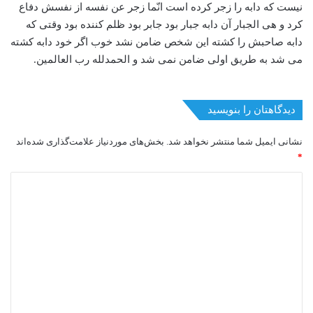
نیست که دابه را زجر کرده است انّما زجر عن نفسه از نفسش دفاع
کرد و هی الجبار آن دابه جبار بود جابر بود ظلم کننده بود وقتی که
دابه صاحبش را کشته این شخص ضامن نشد خوب اگر خود دابه کشته
می شد به طریق اولی ضامن نمی شد و الحمدلله رب العالمین.
دیدگاهتان را بنویسید
نشانی ایمیل شما منتشر نخواهد شد.
بخش‌های موردنیاز علامت‌گذاری شده‌اند
*
د
ی
د
گ
ا
ه
*