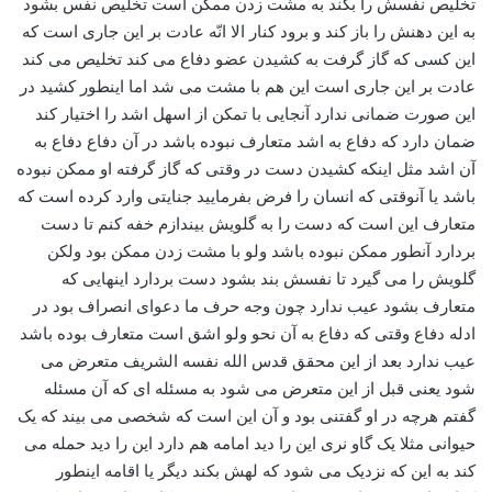
تخلیص نفسش را بکند به مشت زدن ممکن است تخلیص نفس بشود
به این دهنش را باز کند و برود کنار الا انّه عادت بر این جاری است که
این کسی که گاز گرفت به کشیدن عضو دفاع می کند تخلیص می کند
عادت بر این جاری است این هم با مشت می شد اما اینطور کشید در
این صورت ضمانی ندارد آنجایی با تمکن از اسهل اشد را اختیار کند
ضمان دارد که دفاع به اشد متعارف نبوده باشد در آن دفاع دفاع به
آن اشد مثل اینکه کشیدن دست در وقتی که گاز گرفته او ممکن نبوده
باشد یا آنوقتی که انسان را فرض بفرمایید جنایتی وارد کرده است که
متعارف این است که دست را به گلویش بیندازم خفه کنم تا دست
بردارد آنطور ممکن نبوده باشد ولو با مشت زدن ممکن بود ولکن
گلویش را می گیرد تا نفسش بند بشود دست بردارد اینهایی که
متعارف بشود عیب ندارد چون وجه حرف ما دعوای انصراف بود در
ادله دفاع وقتی که دفاع به آن نحو ولو اشق است متعارف بوده باشد
عیب ندارد بعد از این محقق قدس الله نفسه الشریف متعرض می
شود یعنی قبل از این متعرض می شود به مسئله ای که آن مسئله
گفتم هرچه در او گفتنی بود و آن این است که شخصی می بیند که یک
حیوانی مثلا یک گاو نری این را دید امامه هم دارد این را دید حمله می
کند به این که نزدیک می شود که لهش بکند دیگر یا اقامه اینطور