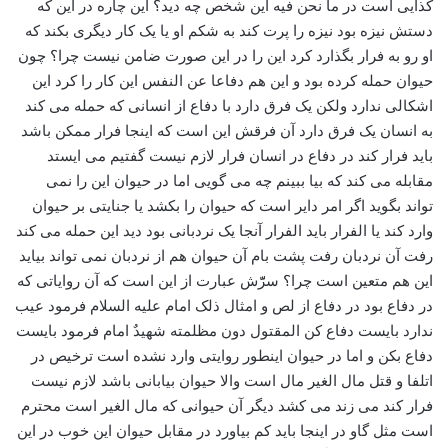
کذایی است در ما نحن فیه این شخص چه دید؟ این چاره در این که
دستش نیزه بود نیزه را پرت کند به شکم او یا یک کار دیگری بکند که
او رو به فرار بگذارد کرد این را در این صورت ضامن نیست چرا؟ چون
حیوان حمله کرده بود و این هم دفاعا عن النفس این کار را کرد این
اشکالی ندارد ولکن یک فرق دارد با دفاع از انسانی که حمله می کند
به انسان یک فرق دارد آن فرقش این است که اینجا فرار ممکن باشد
باید فرار کند در دفاع در انسان فرار لازم نیست گفتیم می ایستد
مقابله می کند که بیا ببینم چه می گویی اما در حیوان این را نمی
تواند بگوید اگر امر دایر است که حیوان را بکشد یا جنایتی بر حیوان
وارد کند یا الفرار باید الفرار آنجا یک نردبانی بود دید این حمله می کند
رفت آن نردبان رفت پشت بام آن حیوان هم از نردبان نمی تواند بیاید
این هم متعین است چرا؟ سرّّش عبارت از این است که آن روایاتی که
در دفاع بود در دفاع از لص و امثال ذلک امام علیه السلام فرمود عیب
ندارد بایست دفاع کن المقتول دون مظلمته شهیدٌ امام فرمود بایست
دفاع بکن و اما در حیوان اینطور روایتی وارد نشده است ترخیص در
اتلفا و قتل مال الغیر مال است والا حیوان بیابانی باشد لازم نیست
فرار کند می زند می کشد دیگر آن حیوانی که مال الغیر است محترم
است مثل گاو در اینجا باید کم بیاورد در مقابل حیوان این خوب در این