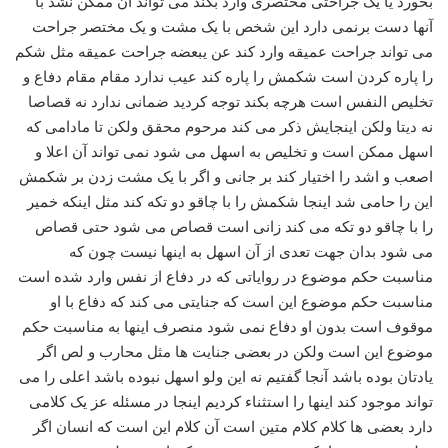
بخورد یا یک جراحتی مختصری وارد بکند می تواند آن ممکن نشد با
آنها دست برنمی دارد این شخص با یک مشت و یک مختصر جراحت
می تواند جراحت عمیقه وارد کند عن یبعضه جراحت عمیقه مثل شکم
را پاره کردن است شکمش را پاره کند عیب ندارد مقام مقام دفاع و
تخلیص النفس است هرچه بکند توجه کردید ضمانی ندارد نه قصاصا
نه دیتا ولکن اینجایش ذکر می کند مرحوم محقق ولکن تا مادامی که
اسهل ممکن است و تخلیص به اسهل می شود نمی تواند آن اعلا و
اصعب و اشد را اختیار کند بر جانی و اگر با یک مشت زدن بر شکمش
این را حامی شد اینجا شکمش را با چاقو دو تکه کند مثل اینکه خمیر
را با چاقو دو تکه می کند زانی است قصاص می شود حتی قصاص
می شود بدان جهت تعدی از آن اسهل به اینها نیست چون که
مناسبت حکم موضوع در روایاتی که در دفاع از نفس وارد شده است
مناسبت حکم موضوع این است که جنایتی می کند که دفاع با او
موقوف است بدون او دفاع نمی شود منصرف اینها به مناسبت حکم
موضوع این است ولکن در بعضی جنایت ها مثل محارب و لص اگر
یادتان بوده باشد آنجا گفتیم نه این ولو اسهل نبوده باشد اعلی را می
تواند موجود کند اینها را استثناء کردیم اینجا در مسئله عز یک کلامی
دارد بعضی ها کلام کلام متین است آن کلام این است که انسان اگر