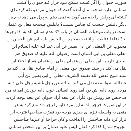
صورت حیوان را اگر کشت ممکن نبود فرار کند حیوان را کشت
ضمانی ندارد صاحب مال آمده گفت که حیوان مرا دو تکه کرده ای
کشته ای پولش را بده می گوید نه نمی دهم نه پول می دهد نه چیز
دیگر دلیلش چیست که ضامن نیست؟ دلیلش صحیحه معل بن عثمان
است در باب موجبات الضمان در باب 37 عدم ضمان الدابة اذا زجرها
احدٌ دفاعا فتلفت أو اتلتفت محمد بن الحسن باسناده عن الحسن بن
محبوب عن المعلی عن أبی بصیر عن أبی عبدالله علیه السلام این
معلی معلی بن ابی اسنان است رضوان الله علیه که صدوق هم
سندی دارد به این معلی بن عثمان معلی بن عثمان هم از اجلاء این
نقل می کند در سند صدوق خود معلی از امام صادق نقل می کند در
سند شیخ قدس الله نفسه الشریف معلی از ابی بصیر عن أبی
عبدالله به واسطه نقل می کند سئلته عن رجل غشیه رجل علی دابة
مردی روی دابه اش بود آمد روی انسانی خوب دابه خودش آمد نه مرد
صاحبش هم رویش بود فأراد عن یتعه أراد حیوان عن یتعه توجه کردید
در این صورت فزجر الدابة این مرد دابه را زجر داد منع کرد به هر
منعی به واسطه نیزه ای چیزی هرچه بود ففرّت بصاحبها فترحه این
فرار کرد دابه صاحبش را انداخت و کان جراحة أو غیرها صاحبش
مجروح شد یا کذا کرد فقال لیس علیه ضمانٌ بر این شخص ضمانی