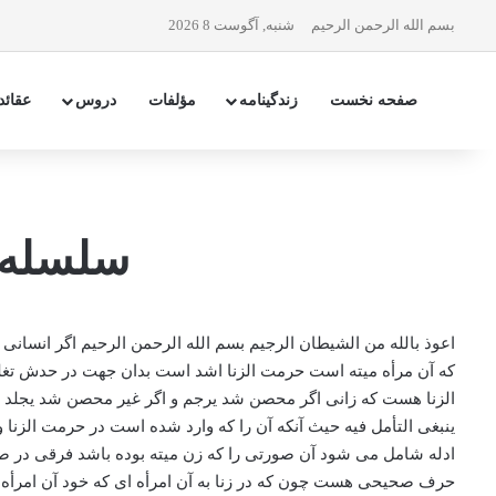
بسم الله الرحمن الرحیم
شنبه, آگوست 8 2026
صفحه نخست
زندگینامه
مؤلفات
دروس
عقائد
سلسله 
اعوذ بالله من الشیطان الرجیم بسم الله الرحمن الرحیم اگر انسانی 
که آن مرأه میته است حرمت الزنا اشد است بدان جهت در حدش تغلیظ
الزنا هست که زانی اگر محصن شد یرجم و اگر غیر محصن شد یجلد همان
ینبغی التأمل فیه حیث آنکه آن را که وارد شده است در حرمت الزنا و آ
ادله شامل می شود آن صورتی را که زن میته بوده باشد فرقی در صدق
حرف صحیحی هست چون که در زنا به آن امرأه ای که خود آن امرأه ه