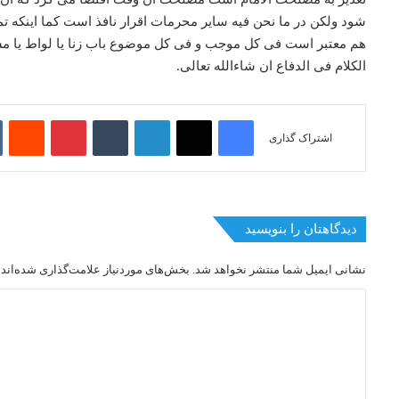
شود ولکن در ما نحن فیه سایر محرمات اقرار نافذ است کما اینکه تم
هم معتبر است فی کل موجب و فی کل موضوع باب زنا یا لواط یا مسا
الکلام فی الدفاع ان شاءالله تعالی.
فیسبوک
ایکس
لینکداین
تامبلر
پینتریست
it
اشتراک گذاری
دیدگاهتان را بنویسید
نشانی ایمیل شما منتشر نخواهد شد.
بخش‌های موردنیاز علامت‌گذاری شده‌اند
د
ی
د
گ