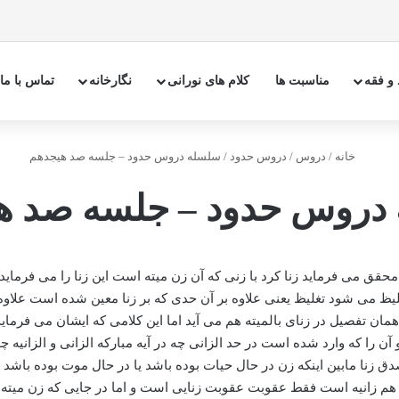
 و فقه
مناسبت ها
کلام های نورانی
نگارخانه
تماس با ما
خانه
/
دروس
/
دروس حدود
/
سلسله دروس حدود – جلسه صد هیجدهم
دروس حدود – جلسه صد ه
محقق می فرماید زنا کرد با زنی که آن زن میته است این زنا را می فرماید 
 می شود تغلیظ یعنی علاوه بر آن حدی که بر زنا معین شده است علاوه بر
 تفصیل در زنای بالمیته هم می آید اما این کلامی که ایشان می فرماید زن
ن را که وارد شده است در حد الزانی چه در آیه مبارکه الزانی و الزانیه چه
 زنا مابین اینکه زن در حال حیات بوده باشد یا در حال موت بوده باشد
م زانیه است فقط عقوبت عقوبت زنایی است و اما در جایی که زن میته بو