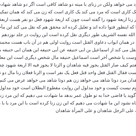
می خواهد ولکن در زنای با میته دو شاهد کافی است اگر دو شاهد شهادت ب
ود یک کاری است که مرد می کند یک کاری است که زن می کند که همان تم
 اربعة شهود را گفته است چون که اربعة شهود فعل دو نفر هست اربعة شه
ا که اینطور فتوا داده اند و تعلیل کرده اند محقق هم که نقل می کند این
نفسه الشریف طور دیگری نقل کرده است این روایت در جلد نوزدهم از م
در همان ابواب دعاوی القتل است روایت اولی هم در آن باب هست محمد ب
نقل می کند از اسماعیل بن ابی حنیفه عن أبی حنیفه این همان ابی حنی
وست یا شخص آخر است اسماعیل حنیفه مال شخص دیگری است این معلوم 
گفتم کیف صار القتل یجوز فیه شاهدان و الزنا لا یجوز فیه الا اربعة شهو
است فقال القتل فعل واحد قتل فعل یک نفر است و الزنا فعلان زنا مال د
شاهدان مرد دوتا شاهد می خواهد زن هم دوتا شاهد می خواهد عرض می کنم 
لوم نیست کیست و خود مدلول این روایت مقطوع البطلان است خود مدلول
گوید یا قاضی خدا به تو طول عمر بدهد ما شهادت می دهیم که این مرد زنا کر
 نشود این ما شهادت می دهیم که این زن زنا کرده است با این مرد یا با م
 علی الرجل شاهدان و علی المرأة شاهدان