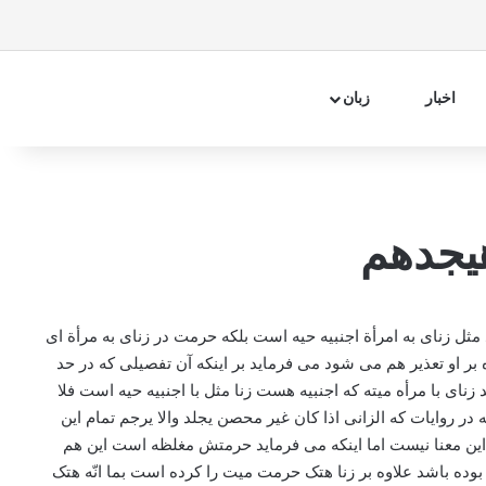
فیسبوک
اینستاگرام
تلگرام
آپارات
سایدبار
جستجو 
اخبار
زبان
یجدهم
مثل زنای به امرأة اجنبیه حیه است بلکه حرمت در زنای به مرأة ای
 او تعذیر هم می شود می فرماید بر اینکه آن تفصیلی که در حد
ای با مرأه میته که اجنبیه هست زنا مثل با اجنبیه حیه است فلا
 در روایات که الزانی اذا کان غیر محصن یجلد والا یرجم تمام این
 این معنا نیست اما اینکه می فرماید حرمتش مغلظه است این هم
ده باشد علاوه بر زنا هتک حرمت میت را کرده است بما انّه هتک