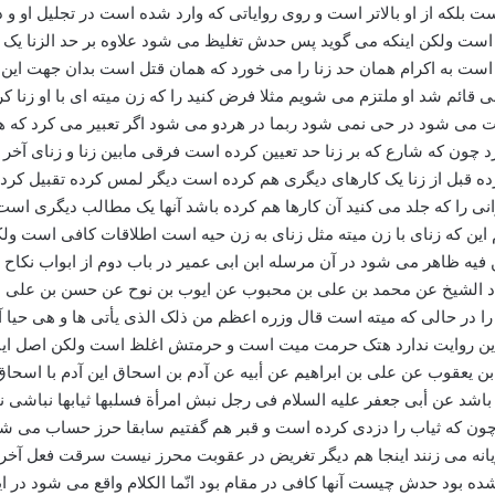
ه از او بالاتر است و روی روایاتی که وارد شده است در تجلیل او و در
ت ولکن اینکه می گوید پس حدش تغلیظ می شود علاوه بر حد الزنا یک تغل
رده است به اکرام همان حد زنا را می خورد که همان قتل است بدان جهت
یلی قائم شد او ملتزم می شویم مثلا فرض کنید را که زن میته ای با او زنا
ت می شود در حی نمی شود ربما در هردو می شود اگر تعبیر می کرد که
دارد چون که شارع که بر زنا حد تعیین کرده است فرقی مابین زنا و زنای آ
ده قبل از زنا یک کارهای دیگری هم کرده است دیگر لمس کرده تقبیل کرده 
نی را که جلد می کنید آن کارها هم کرده باشد آنها یک مطالب دیگری است
م این که زنای با زن میته مثل زنای به زن حیه است اطلاقات کافی است ول
فیه ظاهر می شود در آن مرسله ابن ابی عمیر در باب دوم از ابواب نکاح ا
باسناد الشیخ عن محمد بن علی بن محبوب عن ایوب بن نوح عن حسن بن علی 
ا در حالی که میته است قال وزره اعظم من ذلک الذی یأتی ها و هی حیا آنک
 این روایت ندارد هتک حرمت میت است و حرمتش اغلظ است ولکن اصل اینکه
ن یعقوب عن علی بن ابراهیم عن أبیه عن آدم بن اسحاق این آدم با اسحا
اشد عن أبی جعفر علیه السلام فی رجل نبش امرأة فسلبها ثیابها نباشی نبش
 چون که ثیاب را دزدی کرده است و قبر هم گفتیم سابقا حرز حساب می شو
یانه می زنند اینجا هم دیگر تغریض در عقوبت محرز نیست سرقت فعل آ
شده بود حدش چیست آنها کافی در مقام بود انّما الکلام واقع می شود در ا