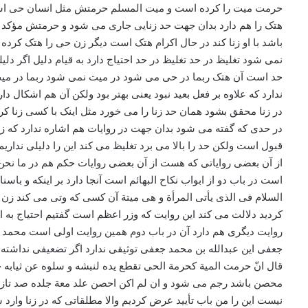
حرمت میت را کرده است و میت المسلم حرمتش مثل انسان حی است بلک
هتک را هم دارد بدان جهت حد زنایی جاری می شود و حرمتش مؤکد اس
باشد با او زنا کند در حال اکرام هتک است دیگر زن حی را هتک ک
نمی شود تغلیظ در حد تغلیظ در حد احتیاج دارد به قیام دلیل اگر دل
حد است آن هتک ربما در حی می شود در میت نمی شود ربما در می
ندارد که علاوه بر فعل بعید نبود یعنی بهتر بود ولکن آن هم اشکال 
در زنا محقق بشود همان حد زنا را می خورد مثل اینک با کسی زنا کر
در حدی که گفته می شود بدان جهت در روایات هم اشاره ندارد که زا
قبول است ولکن حد را بالا می برد تغلیظ می کند این را دلیلی نداری
از آن بعضی روایاتی که هست از آن بعضی روایات حکم هم در ما نحن 
است در باب دو از ابواب نکاح البهائم است آنجا دارد بر اینکه و 
السلام فی الذی یأتی المرأة و هی میتة آن کسی که وتی می کند زن ر
کردید دلالت می کند این روایت که وزر اعظم است گفتیم احتیاج به
روایت دیگری هم دارد آن در باب دوم همین روایت اولی است محمد ب
جعفی این عبدالله بن محمد جعفی توثیقی ندارد اگر تضعیفی نداشته ب
قال انّ حرمت المیة کحرمة الحی تقطع یده لنبشه و سلوه عن ثیابه
محصن باشد رجم می شود و ان لم اکن احصن علد معة جلده صد تاز
نیست این را من باب تأیید عرض کردیم والا مطلقاتی که در زنا وارد 