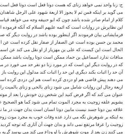
ج: زنا واحد نمی خواهد زنای که هست دوتا فعل است دوتا فعل است چون که دوتا فعل است دوتا شاهد مال فعل رجل است دوتا شاهد مال فعل زن است بدان جهت می گوید بر اینکه در روایت اینطور می گوید می گوید بر اینکه فمن ثم لا یجوز الا اربعة شهود علی الرجل شاهدان و علی المرأة شاهدان این به جهت اینکه فعل مرأة ساقط بشود بدان جهت در ما نحن فیه مدلول این روایت مقطوع البطلان است این اگر این کلام از امام صادر شده باشد چون که ابو حنیفه وجه می خواهد قیاسی بودند اینها اشد است چرا اینطور شده است این یک چیزی فرموده است که او را ملزم بکند و ساکت بشود تقریب است کأنّ این تقریب است این نظایرش در روایات است که ائمه علیهم السلام که آنکه فرموده اند ملاک نیست ولکن معذلک به جهت اینکه تقریب بشود مطلب به طرف چون که آن طرف بعض مثلا فرض کنید یک خصوصیاتی دارد اینطور فرمایشاتی بیان فرمودند اگر اینطور بوده باشد در روایت دیگر که صدوق نقل کرده است صدوق در عللش نقل کرده است عن محمد بن حسن عن الصفار نقل کرده است عن المحمد بن حسن الولید یا احمد بن محمد بن حسن بوده است عن الصفار از صفار نقل کرده است عن العباس بن معروف عن علی بن مهزیار عن علی بن محمد عن أبیه علی بن احمد بن محمد عن أبیه این هم علی بن محمد عن أبیه این مجهول الحال است این کیست که علی بن مهزیار از او نقل می کند عن اسماعیل بن حماد آن هم از مجهول الحال است عن أبی حنیفه از ابی حنیفه آنجا اسماعیل بن ابی حنیفه بود اینجا اسماعیل بن حماد است این منافات ندارد اسماعیل بن حماد ممکن است دوتا روایت باشد ممکن است یک روایت بوده باشد یکی از نقل ها اشتباه بوده باشد آنجا دارد بر اینکه باز همین تعلیل را ولکن به بیان دیگری آن بیان دیگری این است که در روایت دیگر این است که در مورد زنا دو نفر حد می خورد در مورد قتل یک نفر فقط قاتل را قصاص می گیرند و اما در مورد زنا دو نفر حد می خورد هم مرد هم زن بدان جهت باید چهار شاهد بشود که یکی آن حد را اثبات بکند دیگری این حد را اثبات کند مدلول این روایت باز مقطوع البطلان است چون که دو نفر شاهد می تواند دوتا حد را اثبات بکند هم حد بر این هم حد بر این مثل اینکه دو نفر شاهد آمدند شهادت می دهند پیش قاضی هم او دزدی کرده است هم این دزدی کرده است هردوتا ثابت شد این هم مقطوع البطلان است بدان جهت در ما نحن فیه آنکه دلالت کرده است از زنا لا یثبت الا بشهادات اربع الا بشهادت اربعة رجال این روایات شامل می شود زنای بالحی و زنای بالمیت را قول بر اینکه زنای بر میته با دو نفر ثابت می شود قول علیلی است نمی شود به او ملتزم شد آنوقت کلام در این واقع می شود بعد ایشان عنوان می کند که اگر فرض کنید این شخص زن خودش را بعد از موتش توجه کردید این کار را با او کرد آنجا دارد بر اینکه یعذر دیگر حد زنا نمی شود او تعذیر می شود و الوجه فی ذلک این است ولو ما اگر ملتزم بشویم علقه زوجیت به مجرد الموت تمام می شود کما هو الصحیح علقه زوجیت به مجرد موت تمام می شود زوجیت علاقه بین الاحیاء است بین دوتا انسان است وقتی که روح از بدن جدا شد او جسد می شود علاقه بین دوتا جسد نیست مابین دوتا انسان است بدان جهت در ما نحن فیه حقیقتا زوجیت مرتفع می شود بدان جهت است که زن بعد از اینکه شوهرش مرد تزویج می شود نفسش را به غیر منتها بعد از احترام به اینکه بر شوهرش نگه می دارد عده وفات خوب به مجرد موت زوجیت تمام می شود وقتی که این نحو شد علقه زوجیت رفت این به حساب وتی از زوجه نیست الا انّه به نظر عرف تا آنوقتی که یکی از اینها مرد زوجیت را عرفا مرتفع نمی داند و بدان جهت آن آثاری که توجه کردید آن آثاری که بعض آثاری که مناسبت دارد با میت بودن هم مثل دست زدن مثل بوسیدن و امثال ذلک با میت بودن منافاتی ندارد آن آثار را حفظ می کنند زن بعد از موت شوهرش با او وداع می کند می بوسد گریه می کند هکذا شاید مرد همینطوری هم پیدا بشود اینطور زنی داشته باشد که در فر