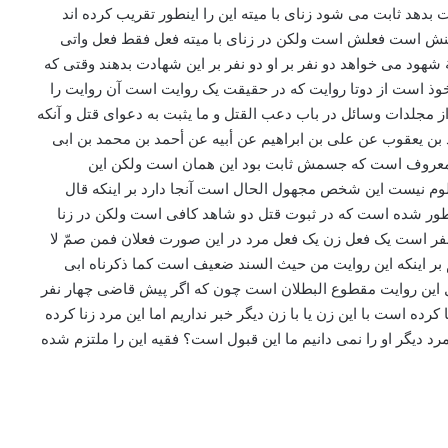
دهد ثابت می شود زنای با میته این را اینطور تقریب کرده اند
کینش است فعلش است ولکن در زنای با میته فعل فقط فعل واتی
ود می خواهد دو نفر بر او دو نفر بر این شهادت بدهند وقتی که
 مأخوذ است از دوتا روایت که در حقیقت یک روایت است آن روایت را
جلدات وسائل در باب دعب القتل و ما یثبت به دعوای قتل و آنکه
ن یعقوب عن علی بن ابراهیم عن أبیه عن أحمد بن محمد بن ابی
فه معروف است که جسمش ثابت بود این همان است ولکن این
نیست این شخص مجهول الحال است آنجا دارد بر اینکه قال
د چطور شده است که در ثبوت قتل دو شاهد کافی است ولکن در زنا
و نفر است یک فعل زن یک فعل مرد در این صورت فعلان فمن صمّ لا
بر اینکه این روایت من حیث السند ضعیف است کما ذکرناه ابی
 این روایت مقطوع البطلان است چون که اگر پیش قاضی چهار نفر
ده است با این زن یا با زن دیگر خبر نداریم اما این مرد زنا کرده
رد دیگر او را نمی دانیم ما این قبول است؟ فقیه این را ملتزم شده