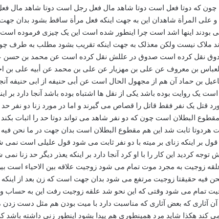
اق او آن کار را بکند وقتی که همین این معنا و روی این حساب است که شارع تغسیل زوجه را برای زوج تجویز کرده است توجه کردید نظر عیب ندارد عرفا این را هنوز زن خودش می داند و اما چیزهایی که با احترام میت تنافی دارد مثل الوتی توجه کردید اینها با حرمت میت منافات دارد این عمل جایز نیست بدان جهت اینطور عمل تعذیر دارد تعذیر می شود از این جا از این مطالبی که در زنا ذکر کردیم معلوم شد مطالبی و حکمی که در لواط با میت است همان ادله ای که لواط را حرام می کرد و دلالت می کرد بر اینکه لائط یقتل دیگر آنجا تفصیلی نبود مابین المحصن و غیر المحصن و هکذا ملوط اگر بالغ بشود یتقل آن ادله ای که دلالت می کرد آن ادله لائط با میت را هم می گیرد لائط با میت هم بلا فرق بین اینکه محصن بشود یا غیر محصن یقتل و اینکه صاحب جواهر قدس الله نفسه الشریف در مسئله استمناء دارد که لواط به شهادت رجلین ثابت می شود این حرف درستی نیست این اگر نقل از دیگران بوده باشد عیب ندارد والا مطلب صحیحی نیست چون در بحث لواط گذشت لواط مثل زناست اربعة شهود می خواهد همان ادله ای که آنجا دوتا روایت صحیحه بود که دلالت کرد دوتایش یکی اش قطعا یادم هست دلالت می کرد بر اینکه اربعة شهود می خواهد در ما نحن فیه هم لواط با میت هم اربعة شهود می خواهد و کما اینکه در زنا اربع اقرارات می خواهد اربع مرتین در لواط هم همینطور است چون در باب زنا و در باب لواط هر اقراری به منزله شهادت واحد حساب می شود کما ذکرناه بعد از اینکه ایشان این را ذکر می فرماید محقق متعرض می شود به مسئله استمناء می فرماید بر اینکه کسی که استمناء بکند بالید او یعذر تعذیر می شود عرض می کنم بر اینکه در بحث الاستمناء در سه جهت بحث می شود جهت اولی در حرمت این است که استمناء که حرام است دلیل بر حرمت و دلیل بر اینکه از کبائر است اگر چیست یا اینکه حرام است و از کبائر نیست این یک جهت است جهت ثانیه این است که استمنائی که هست حد دارد یا داخل تعذیر است و ثالثتا بحث می شود که این استمناء به چه چیز ثابت می شود مثبتش چیست قبل از اینکه این سه جهت را بحث کنیم یک نکته را برای شما تذکر می دهیم و آن این است که این استمنائی که هست کما یظهر از دلیل حرمتش منحصر به این امر معروفی که لعب با ذکر مردی با ذکرش لعب کند به جهت انزال مختص با او نیست که با یدش مثلا فرض کنید بلکه استمناء طلب انزال المنی شخصی کاری بکند و مقصود از او انزال منی باشد این فرق نمی کند کارهایی که مناسب با این است همه اش بوده باشد استمناء است فقط از این استمناء این استمناء مقابل جماع است در ادله جامع رجلٌ أو استمناء آن در مقابل جماع است استمناء آن فعلی را می گویند که جماع نباشد بلکه غرض از او انزال باشد یعنی قابل جماع و وتی هر فعلی بوده باشد از این استمناء از دلیل حرمتش یک قسمت خارج شده است آنهایی که انسان با زوجه اش یا عمه اش اتیان می کند وتی نیست ولکن غرضش هم از آنها انزال است آن عیب ندارد فاستمتعوا بهن زن برای استمتاء است و آن اشکالی ندارد ولو در بعضی روایات کراهتش ذکر شده است که قصد انزال داشته باشد ولکن نه اشکالی ندارد حرمتی در کسی هم نمی تواند خداوند متعال استمتاع به ازواج را تحلیل کرده است و هکذا به ملک الیمین انما الکلام در جایی است که طلب انزال با فعلی بوده باشد که داخل لعب با زوجه یا به عمه فعلی که با آنهاست نبوده باشد هرچه بوده باشد هر فعلی بوده باشد او داخل استمناء می شود بدان جهت هر چیزی که در مقابل وتی است و آنها داخل استمناء می شود این حرام است دلیل بر حرمت این چیست که این حرام است دلیل بر حرمتش این موثقه است که خدمت شما عرض می کنم در جلد چهارده در وسائل باب 26 از ابواب نکاح المحرم روایت اولی است محمد بن یعقوب روایت مبارکه ای است درست توجه کنید محمد بن یعقوب عن محمد بن یحیی العطار عن احمد بن محمد احمد بن محمد نقل می کند عن احمد بن الحسن احمد بن حسن بن علی فضال است که برادر علی بن فضال است عن عمر بن سعید عن مصدق بن صدقه عن عمار بن موسی الساباتی سند فتحی هستند ولکن موثق هستند آنجا دارد عن أبی عبدالله علیه السلام فی الرجل ینکح بهیمة مردی حیوانی را وتی می کند بهیمه هر بهیمه ای باشد حرام اللحم حلال اللحم هیچ فرقی نمی کند مابین اینها أو یدلک یا دلک می کند قال کلّما 