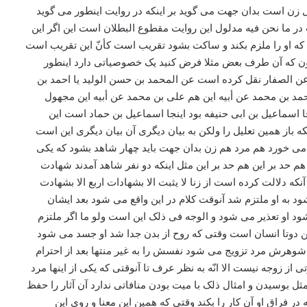
دلک دلک می کند قال کلّما انزل به الرجل مائه من هذا وجبه و هو زنا هر کاری امثال اینها را مرد بکند این زنا حساب می شود زنا یعنی در قول خداوند متعال که فرموده است بر اینکه الذینهم لفروجهم حافظون الا علی ازواجهم أو ما ملکت ایمانهم بعد می فرماید فمن ابتغی وراء ذلک یعنی داخل ما وراء ذلک می شود یعنی مثل الزنا چطوری که زنا داخل ما وراء ذلک است این هم داخل ما وراء ذلک می شود در عصیان اما در معصیت یکسان هستند دلالت نمی کرد مراد همین است در این روایت وقتی که اینطور شد فرقی نمی کند دیگر به هر نحوی بوده باشد که داخل بشود این غرض از آن فعل انزال بوده باشد کلّ هذا الفعلی که هست و شبهه اش داخل آن آیه مبارکه است داخل عنوان زناست و به غیر از این در ما نحن فیه روایاتی هم داریم که از روایات هم استفاده می شود حرمت این فعل یکی از آن روایاتی که هست در ما نحن فیه یکی از آن روایات روایتی است که به چند سند نقل شده است یکی از آنها روایت سومی است در باب 28 از ابواب نکاح المحرم باب تحریم الاستمناء روایت سومی است محمد بن یعقوب عن محمد بن یحیی عن احمد بن محمد عن محمد بن سنان عن طلحة بن زید این محمد بن سنان فقط در سند این روایت است والا سند معتبر است قطع نظر از این عن أبی عبدالله علیه السلام انّ امیرالمؤمنین علیه السلام عطی برجل عبث بذکره این را یادتان داشته باشید عبث بذکره در موارد استمناء عبث بالذکر گفته می شود عبث بالذکره فضرب یده علی علیه السلام دست او را زد حتی احمر تا اینکه سرخ بشود یعنی آنقدر زد بعد ثم زوجه من بیت المال دید که خوب بیچاره است فشار آورده جوانی از علی بن ابی طالب سلام الله علیه او را تزویج کرد از بیت المال نداشت چیزی بدان جهت محقق در عبارت دارد که هذا تدبیرٌ من علی علیه السلام یعنی ملاحظه مصلحت آن بیچاره بود لا انّه من اللوازم نه از آثار ارتکاب این جرم است کسی که این جرم را مرتکب بشود خوب دیگر زن می گیرند برای او از بیت المال این از لوازم نیست این تدبیر است این روایت به چه سند وارد شده است که دلالت می کند بر اینکه این کار را کرد در روایت دیگری هم که صحیحه علاء بن رضین است که صاحب جواهر قدس الله نفسه الشریف از این تعبیر به صحیحه کرده است این مرسله است چون که در سند دارد روایت پنجمی است عن عدة من اصحابنا عن احمد بن محمد بن خالد عن العلاء بن رضین عن رجل عن أبی عبدالله علیه السلام مرسله است قال سئلته عن الخضخضه سؤال کردم از آن استمناء قال هی من الفواحش این از فاحشه هاست که خداوند متعال نهی از او کرده است و هکذا روایات دیگری این روایات دیگر ولو قطع نظر از آن موثقه روایات دیگر اینها من حیث السند ضعیف هستند ولکن در موثقه کفایت است چون که موثقه دلالت می کند به حرمت این فعل ولکن در مقابل موثقه در ما نحن فیه یک روایت صحیحه دیگری هست بسا اوقات گفته می شود آن روایت دیگر که روایت صحیحه هم هست منافات دارد با موثقه عمار بن موسی الساباتی آن کدام روایت است این روایتی است که خدمت شما می خوانم آنجا دارد بر اینکه در جلد 18 باب سوم از ابواب نکاح البهائم آنجا دارد بر اینکه روایت سومی است و باسناد الشیخ عن أحمد بن محمد عن البرقی احمد بن محمد از محمد بن خالد برقی نقل می کند عن ثعلبة بن میمون از ثعلبة بن میمون و حسین بن زراره قال سئلت أبا جعفر علیه السلام حسین بن زراره و ثعلبة بن میمون می گوید سؤال کردم از امام باقر علیه السلام این می گوید سئلت سئلنا باید بگوید عیب ندارد چون کل واحدی نقل کرده اند این را به برقی بدان جهت کل واحد می گوید گفته است سئلت أبا جعفر علیه السلام عن رجل یعبث بیدیه حتی ینزل مردی است به دو دستش عبث می کند حتی انزال می کند قال لا بعث به این بعثی ندارد و لم یبلغ به ذلک شیئا کاری نکرده است عیب ندارد چیزی نیست