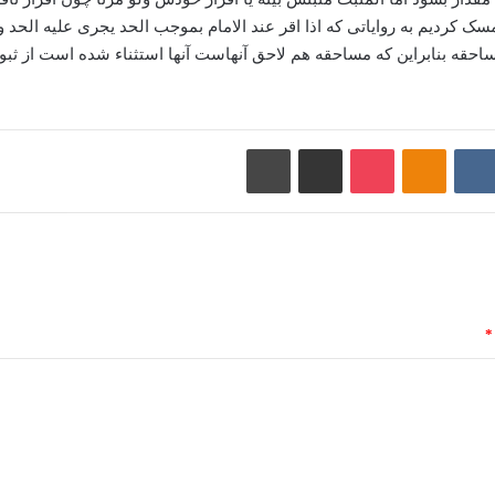
سک کردیم به روایاتی که اذا اقر عند الامام بموجب الحد یجری علیه الحد
حقه بنابراین که مساحقه هم لاحق آنهاست آنها استثناء شده است از ثبو
Redd
VKontakte
پاکت
Odnoklassniki
اشتراک گذاری با ایمیل
چاپ
*