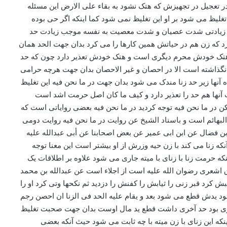
 تعجیل در تجهیزش که هتک نشود به بقاء علی الارض این مسئله
یظ می شود بر او این تغلیظ نمی شود کما اینکه اگر حی بوده
 این زیادتی شدت عصیان و شدت معصیت به نفسه موجب زیادت حد
 کرد که زن هم در حیاتش همین کارها را می کرد بدان جهت الحد همان
 هتک خودش محرم دیگری است و هتک خودش تعذیر دارد چون که حد
خر نگذاشته است الا در احصان و غیر الاحصان بدان جهت هرچه حرامی
آنها زیر حد زنا مندک می شود بدان جهت در ما نحن فیه این تغلیظ
 آنها هم حد را تعذیر دارد و کیف ما کان اصل حرمت اشد است
کن در ما نحن فیه توجه کردید در ما نحن فیه بعضی روایاتی است که
لبهائم است و باسناد الشیخ عن روایت در ما نحن فیه روایت دومی
بن فضال عن ابن ابی عمیر عن بعض اصحابنا عن أبی عبدالله علیه
ه زنا می کند با زن حیه وزرش از او بیشتر است این معنا توجه
 حرمت زنا با زنای با میته جاری می شود علاوه بر اطلاقات یک
ق اشعری رضوان الله علیه است از اجلاء است عن عبدالله بن محمد
 کرد قبر زنی را ثیابش را کفنش را دزدید ثم نکحها وتی کرد او را
د یدش قطع می شود بعد و یقام علیه الحد فی الزنا ان احصن رجم
خری بود حد آخری داشت قطع ید مال اوست بدان جهت صحبت تغلیظ
ینکه این زنای با زن میته با چه ثابت می شود حیث آنکه بعضی