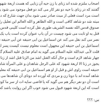
اصحاب ملتزم شده اند زنای با زن حیه آن زنایی که هست اربعة شهود 
گفتند که در زنای با حیه دو نفر کار می کند دو فعل موجود می ش
است مرد است فعلی از میت صادر نمی شود بدان جهت شارع که در زنا
میته شد دو شاهد کافی است و الله الظاهر و الله العالم این تعلیل ر
صدوق قدس الله نفسه الشریف طوری نقل کرده است کلینی قدس الله 
قتل به او ثابت می شود چیست در آن باب عنوان کرده است باب یک 
نصر می کند نقل می کند عن اسماعیل بن ابی حنیفه عن أبی حنیفه 
اسماعیل بن ابی حنیفه این مجهول است معلوم نیست کیست پسر ا
قلت لأبی عبدالله علیه السلام می گوید به امام صادق علیه السلام 
چهار شاهد لازم است و حال آنکه القتل اشد من الزنا قتل اشد از زن
یجوز در زنا الا اربعة شهود که علی الرجل شاهدان و علی المرأة 
حنیفه است راوی اش و قبل از او هم اسماعیل بن ابی حنیفه که مع
شاهد آمده اند با دوتا زن و مردی که آورده اند دوتای آن شاهدها می 
است آن دو نفر دیگر هم می گوید که یا قاضی سایه ات از سر ما کوتاه
است که این اربعة شهود قبول می شود خوب اگر این روایت باشد که
س: ؟؟؟