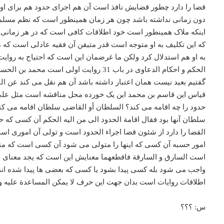
قضا را دارد چطور قضایش نافذ است آن هم اجرای حدود هم برای او ت
دون زمانی نداشته باشد چون هر زمان همینطور است که نظم مسلمین و
اینکه ملاک همینطور است خود اطلاقات کافی است که در هر زمانی ا
که این تکلیف به او متوجه است قدر متیقن آن فقیه عادلی است که م
الحکم و احکام الدعاوی در باب 31 رو
گفتیم بعید نیست همان اعتبار داشته باشد آن هم نقل می کند عن 
قیاس این قاسم بن محمد این یک خورده محل مناقشه است مثل علی بن
حدود را چه اقامه می کند؟ السلطان أو القاضی سلطان اقامه می کن
سلطان آنها بود فقال اقامة الحدود الی من الیه الحکم آن کسی که 
القضا را دارد از شئون قضا اجراء الحدود است و تولی آن اموری اس
امور حسبه آن کسی که اینها را متولی می شود آن کسی است که منصب
است السارق و السارقة فاقطعهما معنایش این است که یجد معنای ظا
واجب می شود بله کسی پیدا بشود یا کسی که بعضی ها پیدا شده اند 
اطلاقات روایات است بدان جهت این حرف لا یمکن المساعدة علیه و 
س: ؟؟؟