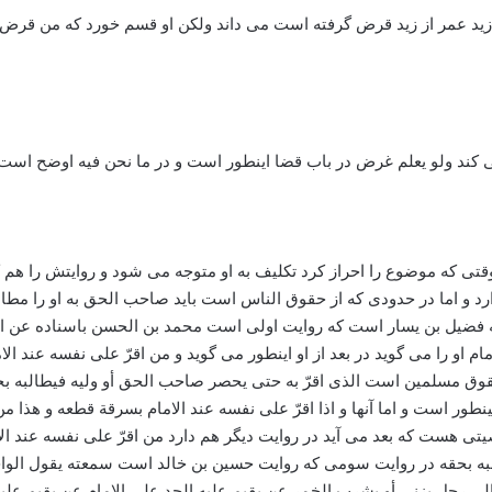
زید عمر از زید قرض گرفته است می داند ولکن او قسم خورد که من قرض ن
م می کند ولو یعلم غرض در باب قضا اینطور است و در ما نحن فیه اوضح 
که موضوع را احراز کرد تکلیف به او متوجه می شود و روایتش را هم که خ
حه فضیل بن یسار است که روایت اولی است محمد بن الحسن باسناده عن 
امام او را می گوید در بعد از او اینطور می گوید و من اقرّ علی نفسه عند ا
 مسلمین است الذی اقرّ به حتی یحصر صاحب الحق أو ولیه فیطالبه بحق آن ح
 است و اما آنها و اذا اقرّ علی نفسه عند الامام بسرقة قطعه و هذا من ح
 هست که بعد می آید در روایت دیگر هم دارد من اقرّ علی نفسه عند ال
لبه بحقه در روایت سومی که روایت حسین بن خالد است سمعته یقول الواج
رجل یزنی أو یشرب الخمر عن یقیم علیه الحد علی الامام عن یقیم علیه ا