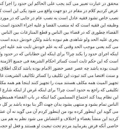
محقق در عبارت تعبیر می کند یجب علی الحاکم این حدود را اجرا کن
عرض کردیم کلام در مقام در دو جهت واقع می شود یکی این است که 
نصب خاص نشود فقیه عادل است به نصب عام در جایی که در موردی
وظیفه این فقیه است که له منصب القضا و علیه اجراء الحدود است ی
القضاء چطوری که در قضاء بین الناس و قطع المنازعات بین الناس
یجری علیه الحد ولو شاهدی هم نبوده باشد ولکن خودش دیده است خ
می کند یعنی موجب الحد وقتی که به علم خودش ثابت شد علیه اجراء
اینکه اجرای حدود را بکند چرا؟ برای اینکه این خطاباتی که در حدود 
است که این حکم ثابت است کسائر احکام الشریعة فی جمیع الازمنة
غیبت بوده باشد چه عصر عصر حضور الامام بوده باشد کذلک اطلاق اق
و سنت اقتضا می کند ثبوت این تکلیف را کسائر تکالیف الشریعت غای
تجهیز المیت همه مکلف هستند میت را تجهیز کنند اینجا هم همه مک
تکلیفی که راجع به حدود است چرا؟ برای اینکه غرض از اینکه شارع
این نظام پیدا کند اجتماع المسلمین کما اینکه در باب القضاء همی
الناس تمام بشود و منتهی بشود بدان جهت اگر بنا بوده باشد بر کل
می گوید این اینطور کرده بود من اینطور کردم آن می گوید نه آن عشی
کردید این منشأ بغضاء و اختلاف و اغتشاش می شود نظم به هم می 
خاصی آنکه فرض بفرمایید مردم تحت تبعیت او هستند و فعل او ح