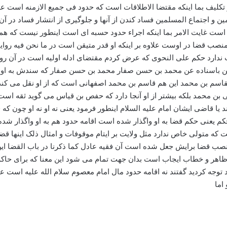
کلیف بما اینکه مقتضا الاطلاقات است که حدود فی جمیع الازمنه است عل
 اجتماع المسلمین فساد کندن از آنها و جلوگیری از انتشار فساد در آن
ست غایت الامر بما اینکه اجراء حدود حسبه ای است اینطور نیست که هم
نصب قضا در اوست علاوه بر اینکه او قدر متیقن است در ما نحن فیه روایت
ایت اولی است محمد بن الحسن باسناده عن محمد بن حسن صفار محمد بن حسن صفار ک
القاسم بن محمد این هم قاسم بن محمد اصفهانی است که از او نقل می 
 محمد بلکه بیشتر از او آنجا دارد که حفص بن قیاس می گوید ثقه است م
د یا قاضی ایشان امام علیه السلام اینطور فرمود یعنی نه او نه او چون
حکم یعنی حکم قضا به او واگذار شده است اقامه حدود هم به او واگذار شد
ت که متولی خاص ندارد مثل ولایت بر ایتام موقوفات و امثال ذلک اینها 
 قضا برایش جعل شده است آن فقیه عادل کما ذکرنا در باب القضا این مع
هر و خطاب ایجاب است بدان جهت تمام می شود این معنا که برای حاکم شر
توجه کردید گفتند نه اقامه حدود مال امام معصوم سلام الله علیه است 
اما