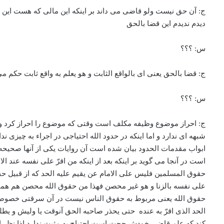
ج: آن حق نیست ولو قاضی می داند بر اینکه این مالی که هست این 
دیدم ندیدم این قضا بالحق
س: ؟؟؟
ج: قضا بالحق یعنی ای بالواقع الثابت و هو یعلم به واقع ثابت حک
س: ؟؟؟
ج: احراز موضوع وظیفه مکلف است وقتی که موضوع را احراز کرد وقتی 
ابواب مقدمات الحدود بیان شده است آن روایات یکی از آنها صحی
است در آنجا می گوید بر اینکه بعد از اینکه من اقرّ علی نفسه عند ال
حقوق المسلمین فلیس علی الامام عن یقیم علیه الحد که از قبیل حقوق
علی نفسه بالزنا و هو غیر محصن فهذا من حقوق الله محصن هم همینطور
حقوق الله یعنی مربوط به حقوق الناس نیست در آن سرقتی خصوصیتی
الحد الذی اقرّ به عنده حتی یحذر صاحبه الحق آنوقت یا ولیش و یط
کند که علم قاضی خودش حجت است احتیاج به مثبت ندارد اذا نظر الی 