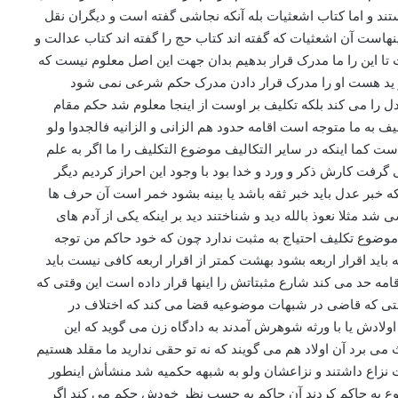
تند و اما کتاب اشعثیات بله آنکه نجاشی گفته است و دیگران نقل
هاست آن اشعثیات که گفته اند کتاب حج را گفته اند کتاب عدالت و
ست تا این را ما مدرک قرار بدهیم بدان جهت این اصل معلوم نیست که
ر ید هست او را مدرک قرار دادن مدرک حکم شرعی نمی شود
ادل را می کند بلکه تکلیف بر اوست از اینجا معلوم شد حکم مقام
 به ما متوجه است اقامه حدود هم الزانی و الزانیه فالجدوا ولو
ت کما اینکه در سایر التکالیف موضوع التکلیف را ما اگر به علم
گرفت کارش ذکر و ورد و خدا بود با وجود این احراز کردیم دیگر
ه خبر عدل باید خبر ثقه باشد یا بینه بشود خمر است آن حرف ها
 مثلا نعوذ بالله دید و شناختند دید بر اینکه یکی از آدم های
 موضوع تکلیف احتیاج به مثبت ندارد چون که خود حاکم من توجه
باید اقرار اربعه بشود بهشت کمتر از اقرار اربعه کافی نیست باید
مه حد می کند شارع مثبتاتش را اینها قرار داده است این وقتی که
وقتی که قاضی در شبهات موضوعیه قضا می کند که اختلاف در
دش یا با ورثه شوهرش آمدند به دادگاه زن می گوید که این
می برد آن اولاد هم می گویند که نه تو حقی ندارید ما مقلد هستیم
 نزاع داشتند و نزاعشان ولو به شبهه حکمیه شد منشأش اینطور
جوع به حاکم کردند آن حاکم به حسب نظر خودش حکم می کند اگر