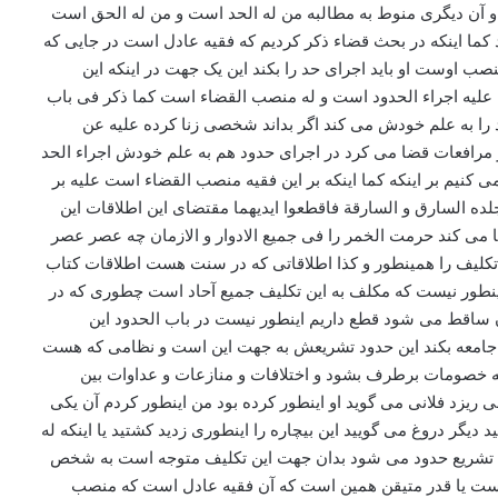
د و آن دیگری منوط به مطالبه من له الحد است و من له الحق است
کما اینکه در بحث قضاء ذکر کردیم که فقیه عادل است در جایی که
ست او باید اجرای حد را بکند این یک جهت در اینکه این
ه علیه اجراء الحدود است و له منصب القضاء است کما ذکر فی باب
را به علم خودش می کند اگر بداند شخصی زنا کرده علیه عن
مرافعات قضا می کرد در اجرای حدود هم به علم خودش اجراء الحد
نیم بر اینکه کما اینکه بر این فقیه منصب القضاء است علیه بر
 جلده السارق و السارقة فاقطعوا ایدیهما مقتضای این اطلاقات این
می کند حرمت الخمر را فی جمیع الادوار و الازمان چه عصر عصر
 تکلیف را همینطور و کذا اطلاقاتی که در سنت هست اطلاقات کتاب
 اینطور نیست که مکلف به این تکلیف جمیع آحاد است چطوری که در
ن ساقط می شود قطع داریم اینطور نیست در باب الحدود این
از جامعه بکند این حدود تشریعش به جهت این است و نظامی که هست
نکه خصومات برطرف بشود و اختلافات و منازعات و عداوات بین
ریزد فلانی می گوید او اینطور کرده بود من اینطور کردم آن یکی
یگر دروغ می گویید این بیچاره را اینطوری زدید کشتید یا اینکه له
غرض تشریع حدود می شود بدان جهت این تکلیف متوجه است به شخص
ست یا قدر متیقن همین است که آن فقیه عادل است که منصب