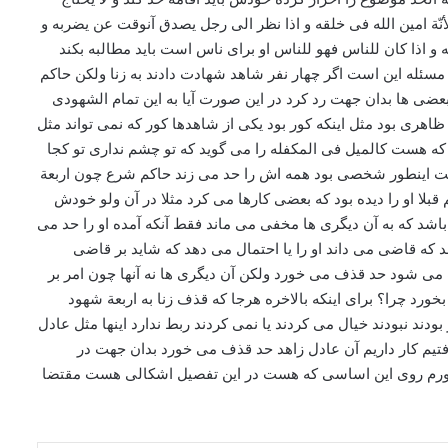
نّة امین الله فی خلقه و اذا نظر الی رجل یصدق آنوقت عن یضربه و
 و اذا کان للناس فهو للناس او برای ناس است باید مطالبه بکند
ئله این است اگر چهار نفر شاهد شهادت دادند به زنا ولکن حاکم
ی ها بدان جهت رد کرد در این صورت آیا به این تمام الشهودی
ری بود مثل اینکه کور بود یکی از شاهدها کور که نمی تواند مثل
ر که هست کالمیل فی المکفله را می گوید که تو چشم نداری تو کجا
ست اینطور شخصی بود همه اش را حد می زند حاکم شرع چون اربعة
قبلا او را دیده بود که بعضی کارها می کرد مثلا در آن ولو خودش
شد که به آن دیگری ها مخفی می ماند فقط آنکه آمده او را حد می
ه قاضی می داند او را یا احتمال می دهد که شاید بر قاضی
 شود حد قذف می خورد ولکن آن دیگری ها نه آنها چون امر بر
د چرا؟ برای اینکه بالاخره هرجا که قذف زنا به اربعة شهود
ند نبودند خیال می کردند یا نمی کردند ربط ندارد اینها مثل عادل
فتیم کار داریم آن عادل زاهد حد قذف می خورد بدان جهت در
بخورم روی این اساسی که هست در این تفصیل اشکالی هست مقتضا