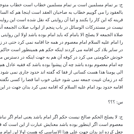
ج: بر تمام مسلمین است بر تمام مسلمین خطاب است خطاب متوجه 
بالعقود را می گوییم خطاب به صاحبان العقد است اینجا هم که السار
قرینه که این کار را بکنند و اما آن روایتی که نقل شده است این ر
نیست در مستدرکات الوسائل در باب پنجم از ابواب صلات الجمعه آنجا ا
صلاة الجمعه لا یصلح الا بامام که باید امام بوده باشد اولا ای
را امام علیه السلام امام معصوم در همه جا اقامه نمی کرد حتی در ز
در سایر بلاد کی اقامه می کردند اینکه حکم هم همینطور است حاکم
خودش حکومتی می کرد در کوفه آن هم به جهت اینکه در دسترس مرد
چه امام معصوم بوده باشد چه آن پیشوا بوده باشد که فقیه عادل 
الی یومنا هذا هست کسانی از فقا که گفته اند حدود جاری نمی شود
که در زمان غیبت جمعه نمی شود خیلی خوب اما قضا را کسی نگفته 
اقامه حدود بود امام علیه السلام که اقامه نمی کرد بدان جهت در ای
س: ؟؟؟
ج: لا یصلح الحکم صالح نیست حکم اگر امام باشد یعنی امام اگر نبا
معصوم است اگر اینطور بوده باشد معنایش عبارت از این است که 
جعل کرده اند بدان جهت علی هذا الاساسی که هست اولا این امام م