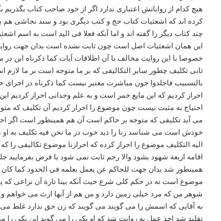
هیچ کدام از روایاتش اعتباری ندارد اگر از خود صاحب کتاب بگذریم 
کرده اند که اشعثیات کتاب حج و کتب دیگری بود و سند نجاشی هم با
چند کتاب دیگر را گفته اند و اما آنکه فعلا فی الید است به اسم اشع
این همان اشعثیات اصل است چون ثابت نشده است بدان جهت روایتی
خصوصا با این روایت مخالف با آن اطلاقات آیات کما ذکرناه این در م
ثانی تکلیف چطور سایر التکالیفی که بر ما متوجه است بر ما لازم ا
بالتسبیب فاجلدوا جون مباشرت معتبر نیست کما ذکرناه در اجرای حد 
احراز کردیم که این مایع خمر است و به علم وجدانی احراز کردیم ای
احتیاج به مثبت نیست چون موضوع را احراز کردیم آن تکلیف که متوج
می آید تکلیفی که متوجه بر حاکم است آن هم همینطور است اگر احراز 
خودش است می شناسد زنا را دید خوب در ما نحن فیه تکلیف به او مت
الیه التکلیف موضوع را احراز کرده که احرازنا موضوع تکالیفی را که 
اقامه اربعة شهود بشود والا رجم ثابت نمی شود یا فرض بفرمایید جل
همینطور شد بدان جهت للحاکم عن یعمل بعلمه فی الحدود کما کان 
موضوع است نه در حکم کلی شرع حیث آنکه بینا تارة آن نزاعی که 
شوهر من که مرد خیلی زمین دارد و من هم از آنها ارث می خواهم و خ
به آقایی که اسمش را می گویند می گویند که زن حق ندارد غلط می
تقلید شد اخذ عمل به روایت شد که او یکی را می گوید این یکی را