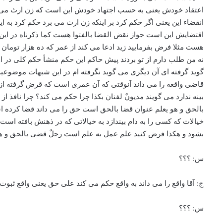
اعتقاد خودش یعنی به حسب اجتهاد خودش این است که زن ارث می کن
انقضاء این یعنی اگر حکم کرد بر اینکه زن ارث می برد حکم کرد به ا
اقتضایش این است جواز نقض القضا بالفتوا هست کما ذکرناه در ای
هست مثلا فرض بفرمایید زید ادعا می کند از عمر که ده هزار توما
نه من طلب دارم از تو بردند پیش حاکم این حکم منشأ حکم کلی در
گوید گرفته ای آن دیگری می گوید نگرفته ام در این شبهات موضو
قاضی واقعه را می داند آنوقتی که آن عمری است که قرض گرفته از 
بینه ندارد می گویند مدیونٌ لفنان بکذا چرا حکم می کند؟ چرا نافذ 
بالحق و هو یعلم عنوان قضا بالحق است حق را می داند قضا کرده اس
خیالات که کسی را به دام بیندازد به خیالاتی که در ذهنش بافته است
بشود و هکذا فرض کنید علم عمل به علم است رجلٌ قضی بالحق و ه
س: ؟؟؟
ج: آقا واقع را می داند به واقع حکم می کند علی حق یعنی واقع ثبوت
س: ؟؟؟