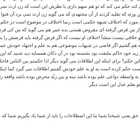
د حکم می کند که تو هم سهم داری یا نظرش این است که زن ارث نمی بر
ین ورثه که تقلید کردند از آن مجتهدی که می گوید زن ارث نمی برد آن فتوا
ن مورد که اختلاف شبهه حکمی است ربما اختلاف در موضوع است در حکم ا
ن از من قرض گرفته ای مقروض هستی بده عمر هم می گوید که من کی قرض گ
 او خلافی نیست منشأ اختلاف او نیست که اگر قرض گرفته باید قرضش ر
عیه هم گفتیم اگر قاضی در شبهات موضوعی هم به علم و اجتهاد خودش ع
زید خود حاکم ملتفت بود نشسته بود در آن دکان همسایه دید شنید که ای
از این حکم؟ برای اینکه این اطلاقات می گوید دیگر اذا حکمتم بین الناس ف
ت حکم کرده است به او به علم خودش گفتیم اطلاقات می گیرد کما اینکه آن
 به واسطه دواعی علم بوده باشد بینه و بین ربّه محرض بوده باشد واقعه را
و یعلم عدل این است دیگر
 حق یعنی شیخنا شما ما این اصطلاحات را باید از شما یاد بگیریم شما که ع