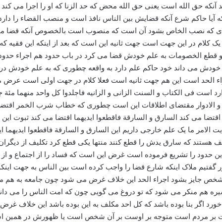
د آنکه حق الله است یعنی حق الله محض که حد الزنا که او را اجرا می کن
آیا حاکم شرع آنکه قضایش بین الناس نافذ است و منصب القضاء را دارد 
 که نصب الخاص بشود آن است که منصوب است بالخصوص آنکه قضا منصب او
ک کلام در این جهت است جهت ثانیه این است که بعد از اینکه این فقیه ک
 و قطع الخصومات به علم خودش قضا می کرد در باب حدود هم اجراء حدود 
ودش می داند خود حاکم علم دارد به واقعه چطوری که به علم خودش در 
 الحد است این هم جهت ثانیه است فعلا کلام در جهت اولی است عرض می ک
وارد است فی الکتاب و السنت الزانی و الزانیه فاجلدوا کل واحد منهما مئة
 و الادوار مقتضای اطلاقات این است چطوری که خطاب شرب الخمر اقتضا 
تضا می کند السارق و السارقة فاقطعوا ایدیهما اقتضا می کند ثبوت این
ت الامر ما یک علم خارجی داریم این السارق و السارقة فاقطعوا ایدیهما
لف هستند که سارق یدش را قطع کنند منتها یکی قطع کرد تکلیف از دیگرا
 این حدود را تشریع فرموده است غرض این است که فساد را از اجتماع و 
نطور گفتیم ملاک اینکه شارع قضا را واجب کرده است بین الناس به جهت ای
 شخص جایز بشود اجراء الحد این خلاف غرض می شود چون جامعه به هم می 
ره هم منکر می شود که تو دروغ می گویی چون که امت الناس را می دانید د
خورد اگر بنا بوده باشد که کل احد مکلف به این بوده باشد این خلاف 
جت بر مردم است متوجه بر اوست بر آن شخص است یا ظهورش در همین ا