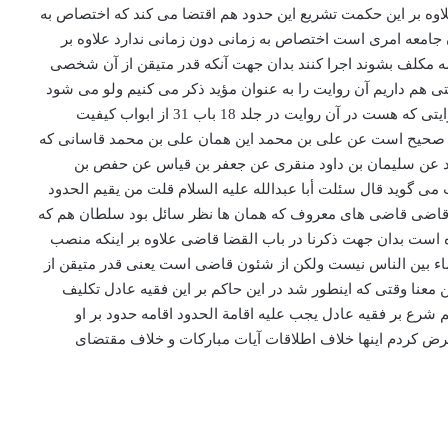
اوه بر این حکمت تشریع این حدود هم اقتضا می کند که اختصاص به
 جامعه امری است اختصاص به زمانی دون زمانی ندارد علاوه بر
ه مکلف بشوند اجرا کنند بدان جهت آنکه قدر متیقن از آن شخصی
ی هم داریم آن روایت را به عنوان مؤید ذکر می کنیم ولو می شود
به او هم استدلال کرد ولکن ما غرضمان این است که احتیاج به روایت ندارد حکم علی النحوی که عرض کردم مقتضای ادله اولیه است در آن روایتی که هست در آن روایت در جلد 18 باب 31 از ابواب کیفیت
ه سندش به او صحیح است عن علی بن محمد این همان علی بن محمد قاسانی که
کند عن سلیمان بن داود منقری عن جعفر بن قیاس عن حفص بن
ی گوید قال سئلت أبا عبدالله علیه السلام قلت من یقیم الحدود
 که قاضی قاضی های معروف که همان ها نظر سائل بود سلطان هم که
ه است بدان جهت ذکرنا در باب القضا قاضی علاوه بر اینکه منصب
قضاء بین الناس نیست ولکن از شئون قاضی است یعنی قدر متیقن از
نا وقتی که اینطور شد در این حاکم بر این فقیه عادل تکلیف
ع بر فقیه عادل یجب علیه اقامة الحدود اقامه حدود بر او
عرض کردم اینها خلاف اطلاقات آیات مبارکات و خلاف مقتضای