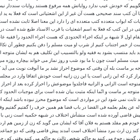
بگوییم که خودش عیب ندارد روایاتش همه مرفوع هستند روایات سنددار نیس
 آن کتب سند صحیحی هست آن غیر از این اشعثیاتی است که فعلا به ید این
ثیات که ابواب متعدده کتب متعدده ای را دارد این معنا اصلا ثابت نشده ا
 در این کتب که فعلا به اسم اشعثیات با قرب الاسناد طبع شده است د
قام اول لا شبهة بر اینکه اجراء الحدودی که هست اجراء الحدود را فقیه ع
ست از خمر اجتناب کنیم از شرب او میت مسلم را دفن بکنیم چطور آن تکالیف
باید منتسب بشود به فقیه ولو بالتسبیب این تکلیف هم به ایشان متوجه اس
ن میت مسلم است چون با ما بود شب و روز نماز می خواند بیچاره روزه می 
ه بر ماست بله آن وقتی که موضوع احراز نشد بر ما آنوقت نوبت می آید ک
کرد که این زانی است یا این زن زانیه است خودش اتفاقا وارد در مجلسی شد
وجه است الزانی و الزانیه فاجلدوا موضوعش را احراز کرده بعد از احراز
متوجه بر ماست و انّما اینکه مثبت بیان شده است برای موجبات الحدود که 
د ثابت نمی شود این در مواردی است که موضوع محرز نبوده باشد اینکه اقا
له عن یعلم بعلمه فی القضا در باب قضا هم همین حرف را گفتیم گفتیم 
پیش قاضی آورده شده است منشأش اختلاف در شبهه حکمیه است زنی با اولا
ودم هم مقلد هستم به فلان آقا که ایشان می گوید که زن از زمین هم ارث 
 کند زن ارث ببرد منشأ اختلاف است آمدند پیش قاضی وقتی که دو جماعت
 می گویند رجوع می کنند به حاکم شخص ثالث به حاکم می کنند وقتی که ر