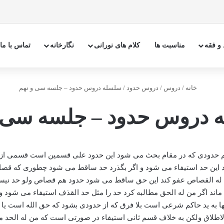
 و فقه
مناسبت ها
کلام های نورانی
نگارخانه
تماس با ما
خانه
/
دروس
/
دروس حدود
/
سلسله دروس حدود – جلسه سی و نهم
 دروس حدود – جلسه سی و
یم حدودی که در مقام بحث می شود این حدود علی قسمین است قسمی از آنه
کند این حد استیفاء می شود و اگر بگذرد حد ساقط می شود چطوری که 
من له القصاص عفو کند این حق ساقط می شود حدود هم قصاص ولو حد نیست
ند اگر من له الحق مطالبه کرد حد را مثل حد القذف استیفاء می شود وا
ا به ید حاکم شرعی است بلا فرق که از حدودی بشود که حق الله است ی
الاطلاق ولکن به خلاف قسم ثانی استیفاء در صورتی است که من له الحد 