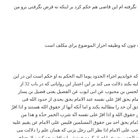
گرفته ام این قاضی هم حکم کرد بر اینکه نه قرض نگرفتی برو من
است چون که وظیفه احراز الموضوع برای مکلف است
واندیم اجراء الحدود یوما الیه الحکم به او حکم است این در این
شبهه ای ندارد و اما اینکه در حدود الله احتیاجی در اجراء به چیزی ندارد و اما در حدودی که از حقوق الناس است باید صاحب الحق به او را مطالبه بکند دلالت می کند بر این اعتبار این روایاتی که در باب 32 از
الحسن بن محبوب عن ابی ایوب عن الفضیل یعنی فضیل بن یسار
لامام بحق اقرّ علی نفسه عند الامام بحق بحدی از حدود الله فی
د را مطالبه بکند و اما آنکه آنها از حقوق الله هستند و اذا اقرّ
قوق الله و اذا اقرّ علی نفسه انّه شرب الخمر حدّه و هذا من
امام بحق احد من حقوق المسلمین فلیس علی الامام عن یقیم علیه
ب علی الامام اذا نظر الی رجل یزنی که همان علم را دلالت می
لحد موضوع را احراز کرده خودش باید اقامه حد کند و لا یحتاج