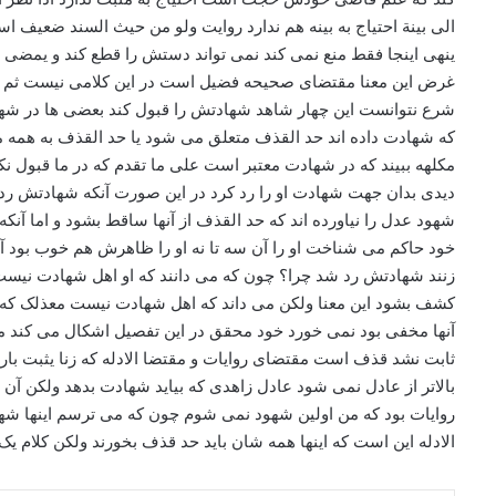
الی بینة احتیاج به بینه هم ندارد روایت ولو من حیث السند ضعیف اس
ینهی اینجا فقط منع نمی کند نمی تواند دستش را قطع کند و یمضی و ی
غرض این معنا مقتضای صحیحه فضیل است در این کلامی نیست ثم کلام
شرع نتوانست این چهار شاهد شهادتش را قبول کند بعضی ها در شها
که شهادت داده اند حد القذف متعلق می شود یا حد القذف به همه م
مکلهه ببیند که در شهادت معتبر است علی ما تقدم که در ما قبول نکر
دیدی بدان جهت شهادت او را رد کرد در این صورت آنکه شهادتش رد
شهود عدل را نیاورده اند که حد القذف از آنها ساقط بشود و اما آنکه
خود حاکم می شناخت او را آن سه تا نه او را ظاهرش هم خوب بود آ
زنند شهادتش رد شد چرا؟ چون که می دانند که او اهل شهادت نیست
کشف بشود این معنا ولکن می داند که اهل شهادت نیست معذلک که 
آنها مخفی بود نمی خورد خود محقق در این تفصیل اشکال می کند می 
ثابت نشد قذف است مقتضای روایات و مقتضا الادله که زنا یثبت بارب
بالاتر از عادل نمی شود عادل زاهدی که بیاید شهادت بدهد ولکن آن
روایات بود که من اولین شهود نمی شوم چون که می ترسم اینها 
الادله این است که اینها همه شان باید حد قذف بخورند ولکن کلام یک 