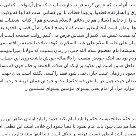
به آنهاست که عرض کردم قرینه خارجیه است که مثل آن واجب کفایی نی
ق و السارقة فاقطعوا ایدیهما خطاب با این کسانی است که آنها که ولایت 
وایت را از دعائم الاسلام هم در دعائم الاسلام هست و هم از کتاب اشعثیا
ینطور است آنجا اینطور است که لا یصلح الحکم نه آن قضا و للحدود یعنی و
ن روایتی که هست غمض می کنیم از سندش فرض می کنیم روایت صحیحه است 
مان علی علیه السلام علی علیه السلام در کوفه صلات الجمعه را اقامه می 
 همیشه امام معصوم سلام الله حتی در زمان بستیت که مولانا امیرالمؤم
م بود بما اینکه خودش منصب را بالاصالة خودش داشت روی این حساب ای
هم داخل همین است این علاوه بر اینکه آن صلات الجمعه و حکم چون که
 حدود در زمان غیبت جاری نمی شود قضا را کسی نگفته است بدان جهت ای
بدان جهت چون در ما نحن فیه حکم است و خودش همان قرینه خارجیه است 
ن موارد مراد از امام یعنی پیشوای مؤمنین پیشوای مسلمین ژ
شد حکم صالح نیست حکم را باید امام بکند حدود را باید ایشان ظاهر این ر
قضا هم نمی شود باید امام بشود تا قضا بشود این خلاف است این قطعی 
عصوم باشد اینطور نیست قرینه بر خلاف است ثانیا اینها سند ندارد روا