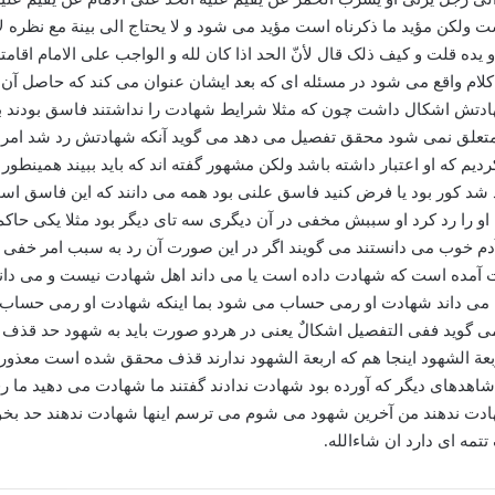
ت ولکن مؤید ما ذکرناه است مؤید می شود و لا یحتاج الی بینة مع نظره لأ
ده قلت و کیف ذلک قال لأنّ الحد اذا کان لله و الواجب علی الامام اقامته
 واقع می شود در مسئله ای که بعد ایشان عنوان می کند که حاصل آن مس
دتش اشکال داشت چون که مثلا شرایط شهادت را نداشتند فاسق بودند بعض
تعلق نمی شود محقق تفصیل می دهد می گوید آنکه شهادتش رد شد امر ظاه
دیم که او اعتبار داشته باشد ولکن مشهور گفته اند که باید ببیند همینطو
 شد کور بود یا فرض کنید فاسق علنی بود همه می دانند که این فاسق ا
 او را رد کرد او سببش مخفی در آن دیگری سه تای دیگر بود مثلا یکی حاکم 
دم خوب می دانستند می گویند اگر در این صورت آن رد به سبب امر خفی با
 آمده است که شهادت داده است یا می داند اهل شهادت نیست و می داند ک
می داند شهادت او رمی حساب می شود بما اینکه شهادت او رمی حساب می
گوید ففی التفصیل اشکالٌ یعنی در هردو صورت باید به شهود حد قذف بخور
عة الشهود اینجا هم که اربعة الشهود ندارند قذف محقق شده است معذور بود
 شاهدهای دیگر که آورده بود شهادت ندادند گفتند ما شهادت می دهید ما ر
شهادت ندهند من آخرین شهود می شوم می ترسم اینها شهادت ندهند حد 
تتمه ای دارد ان شاءالله.