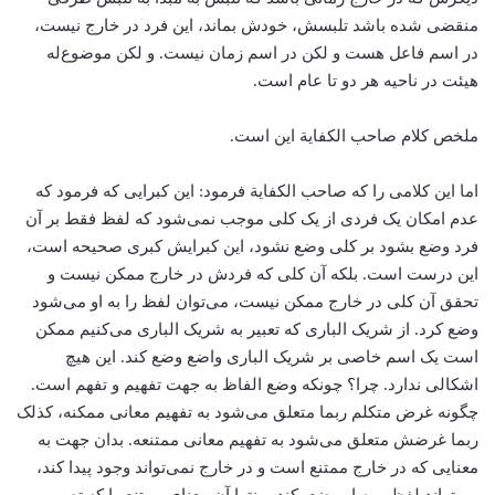
منقضی شده باشد تلبسش، خودش بماند، این فرد در خارج نیست،
در اسم فاعل هست و لکن در اسم زمان نیست. و لکن موضوع‌له
هیئت در ناحیه هر دو تا عام است.
ملخص کلام صاحب الکفایة این است.
اما این کلامی را که صاحب الکفایة‌ فرمود: این کبرایی که فرمود که
عدم امکان یک فردی از یک کلی موجب نمی‌شود که لفظ فقط بر آن
فرد وضع بشود بر کلی وضع نشود، این کبرایش کبری صحیحه است،
این درست است. بلکه آن کلی که فردش در خارج ممکن نیست و
تحقق آن کلی در خارج ممکن نیست، می‌توان لفظ را به او می‌شود
وضع کرد. از شریک الباری که تعبیر به شریک الباری می‌کنیم ممکن
است یک اسم خاصی بر شریک الباری واضع وضع کند. این هیچ
اشکالی ندارد. چرا؟ چونکه وضع الفاظ به جهت تفهیم و تفهم است.
چگونه غرض متکلم ربما متعلق می‌شود به تفهیم معانی ممکنه، کذلک
ربما غرضش متعلق می‌شود به تفهیم معانی ممتنعه. بدان جهت به
معنایی که در خارج ممتنع است و در خارج نمی‌تواند وجود پیدا کند،
می‌تواند لفظی به او وضع بکند. منتها آن معنای ممتنع را که تصور