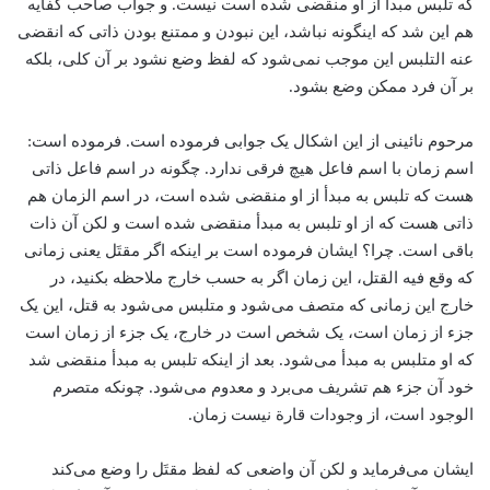
که تلبس مبدأ از او منقضی شده است نیست. و جواب صاحب کفایه
هم این شد که اینگونه نباشد، این نبودن و ممتنع بودن ذاتی که انقضی
عنه التلبس این موجب نمی‌شود که لفظ وضع نشود بر آن کلی، بلکه
بر آن فرد ممکن وضع بشود.
مرحوم نائینی از این اشکال یک جوابی فرموده است. فرموده است:
اسم زمان با اسم فاعل هیچ فرقی ندارد. چگونه در اسم فاعل ذاتی
هست که تلبس به مبدأ از او منقضی شده است، در اسم الزمان هم
ذاتی هست که از او تلبس به مبدأ منقضی شده است و لکن آن ذات
باقی است. چرا؟ ایشان فرموده است بر اینکه اگر مقتَل یعنی زمانی
که وقع فیه القتل، این زمان اگر به حسب خارج ملاحظه بکنید، در
خارج این زمانی که متصف می‌شود و متلبس می‌شود به قتل، این یک
جزء از زمان است، یک شخص است در خارج، یک جزء از زمان است
که او متلبس به مبدأ‌ می‌شود. بعد از اینکه تلبس به مبدأ منقضی شد
خود آن جزء هم تشریف می‌برد و معدوم می‌شود. چونکه متصرم
الوجود است، از وجودات قارة نیست زمان.
ایشان می‌فرماید و لکن آن واضعی که لفظ مقتَل را وضع می‌کند