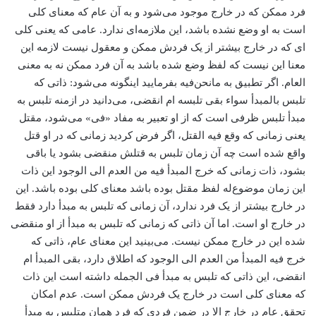
فرد ممکن که در خارج موجود می‌شود و به آن عام که معنای کلی
است به او وضع نشده باشد، این ملازمه‌ای ندارد. عامی که یعنی کلی‌
ای که در خارج بیشتر از یک فردش ممکن و معقول نیست لازمه این
معنا این نیست که لفظ وضع شده باشد به آن فرد ممکن نه به معنی
العام. اگر تطبیق به مانحن‌فیه بفرمایید اینگونه می‌شود: ذاتی که
تلبس بالمبدأ سواء بقی تلبسه ام انقضی، می‌دانید در ازمنه تلبس به
مبدأ تلبس ظرفی است که از او تعبیر به مفاد «فی» می‌شود، مقتل
یعنی زمانی که وقع فیه القتل، اگر فرض کردید زمانی که در او قتل
واقع شده است چه آن زمان تلبس به قتلش منقضی بشود یا باقی
بشود، ذات زمانی که خرج المبدأ فیه من العدم الی الوجود این ذات
این زمان موضوع‌له لفظ مقتل بوده باشد معنای کلی بوده باشد. این
در خارج بیشتر از یک فرد ندارد، آن زمانی که تلبس به مبدأ دارد فقط
در خارج او است. اما آن ذاتی که زمانی که تلبس به مبدأ از او منقضی
شده این در خارج ممکن نیست. می‌بینید این معنای عام، ذاتی که
خرج فیه المبدأ من العدم الی الوجود که اطلاق دارد، بقی المبدأ‌ ام
انقضی، این ذاتی که تلبس به مبدأ فی الجمله داشته است این ذات
که معنای کلی است در خارج یک فردش ممکن است. عدم امکان
تحقق عام در خارج الا در ضمن فردی که فرد همان متلبس به مبدأ