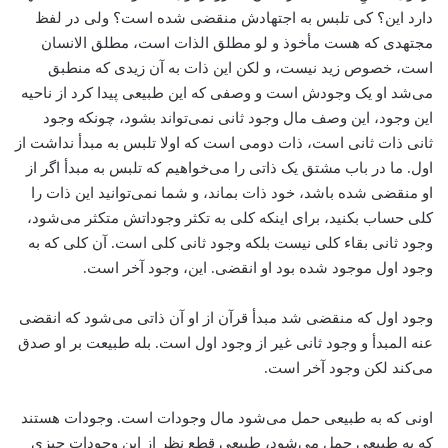
دارد این؟ کی تلبس به اجتهادش منقضی شده است؟ ولی در لفظ
مجتهدی که هست مأخوذ و لو مطلق الذات است، مطلق الانسان
است، خصوص زید نیست، و لکن این ذات به آن زیدی که منطبق
می‌شد او یک وجودش است و وصفی که این طبیعی پیدا کرد از ناحیه
این وجود، این وصف مال وجود ثانی نمی‌تواند بشود، چونکه وجود
ثانی ذات ثانی است، ذات دومی است که اولا تلبس به مبدأ نداشت از
اول. ما در باب مشتق یک ذاتی را می‌خواهیم که تلبس به مبدأ اگر از
او منقضی شده باشد، خود ذات بماند، و شما نمی‌توانید این ذات را
کلی حساب بکنید، برای اینکه کلی به تکثر وجوداتش متکثر می‌شود،
وجود ثانی بقاء کلی نیست بلکه وجود ثانی کلی است. آن کلی که به
وجود اول موجود شده بود او انقضی. این، وجود آخر است.
وجود اول که منقضی شد مبدأ قرآن از او آن ذاتی می‌شود که انقضی
عنه المبدأ و وجود ثانی غیر از وجود اول است. بله طبیعت بر او صدق
می‌کند لکن وجود آخر است.
اونی که به طبیعی حمل می‌شود مال وجودات است. وجودات هستند
که به طبیعی حمل می‌شود، طبیعی قطع نظر از این وجودات چیزی