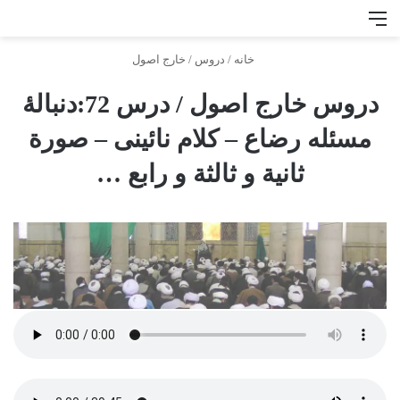
منو
جس
خانه
/
دروس
/
خارج اصول
دروس خارج اصول / درس 72:دنبالۀ
مسئله رضاع – کلام نائینی – صورة
ثانیة و ثالثة و رابع …