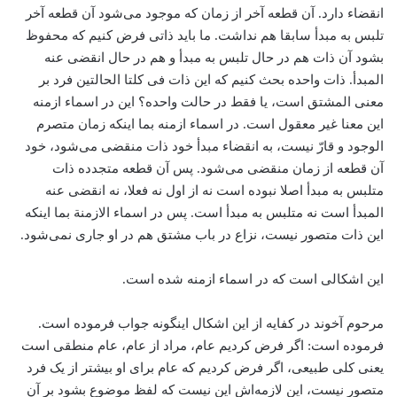
انقضاء دارد. آن قطعه آخر از زمان که موجود می‌شود آن قطعه آخر
تلبس به مبدأ سابقا هم نداشت. ما باید ذاتی فرض کنیم که محفوظ
بشود آن ذات هم در حال تلبس به مبدأ و هم در حال انقضی عنه
المبدأ. ذات واحده بحث کنیم که این ذات فی کلتا الحالتین فرد بر
معنی المشتق است، یا فقط در حالت واحده؟ این در اسماء ازمنه
این معنا غیر معقول است. در اسماء ازمنه بما اینکه زمان متصرم
الوجود و قارّ نیست، به انقضاء‌ مبدأ‌ خود ذات منقضی می‌شود، خود
آن قطعه از زمان منقضی می‌شود. پس آن قطعه متجدده ذات
متلبس به مبدأ اصلا نبوده است نه از اول نه فعلا، نه انقضی عنه
المبدأ است نه متلبس به مبدأ است. پس در اسماء الازمنة بما اینکه
این ذات متصور نیست، نزاع در باب مشتق هم در او جاری نمی‌شود.
این اشکالی است که در اسماء‌ ازمنه شده است.
مرحوم آخوند در کفایه از این اشکال اینگونه جواب فرموده است.
فرموده است: اگر فرض کردیم عام، مراد از عام، عام منطقی است
یعنی کلی طبیعی، اگر فرض کردیم که عام برای او بیشتر از یک فرد
متصور نیست، این لازمه‌اش این نیست که لفظ موضوع بشود بر آن