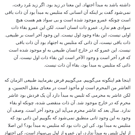
داشته باشد به مبدأ اجتهاد. این معنا در زید بود. اگر زید مُرد رفت،
نمی‌شود گفت بر اینکه آن انسانی که متلبس به مبدأ بود آن ذات باقی
است چونکه عمرو موجود شده است و بی سواد هم هست هیچ
سوادی هم ندارد. عمرو ذات انسان است. لکن این عمرو بقاء ذات
اولی نیست، این بقاء وجود اول نیست. این وجود آخر است بر طبیعی.
ذات باقی نیست، آن ذاتی که متلبس به اجتهاد بود آن ذات باقی
نیست. این عمرو که در خارج انسان طبیعی به او موجود شده است
که فرد آخر است و وجود الآخر است این بقاء ذات اول نیست. آن
ذاتی که متلبس به مبدأ بود، بقاء آن ذات نیست.
اینجا هم اینگونه می‌گوییم. می‌گوییم فرض بفرمایید طبیعی الزمان ‌که
العاشر من المحرم است او مأخوذ است در معنای مقتل الحسین، و
لکن عاشر به محرمی که تلبس به مبدأ دارد آن یک فردش بود عاشر
محرم که در خارج موجود شد. آن ذات منقضی شده، چونکه او بقاء
ندارد. سال بعد که عاشر محرم می‌آید این وجود آخر است. وصف آن
وجود به این وجود ثانی منطبق نمی‌شود که بگوییم این ذاتی بود که
متلبس به مبدأ‌ بود. کی این ذات بود که متلبس به مبدأ بود؟ این اصلا
از اول تلبسِ به مبدأ ندارد، این عمرو از اول بی‌سواد است، کی اجتهاد