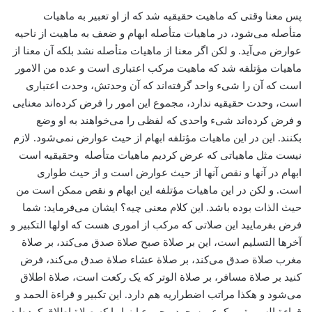
پس معنا وقتی که ماهیت حقیقیه شد که از او تعبیر به ماهیات
متأصله می‌شود، در ماهیات متأصله ابهام و ضعف به ماهیت از ناحیه
عوارض می‌آید. و لکن اگر معنا از ماهیات متأصله نشد بلکه آن معنا از
ماهیات مؤتلفه شد که ماهیت مرکب اعتباری است و عده من الامور
است که آن را شیء واحد گرفته‌اند که آن وحدتش، وحدت اعتباری
است، وحدت حقیقیه ندارد، مجموع این امور را فرض کرده‌اند معنایی
و فرض کرده‌اند شیء واحدی که لفظی را می‌خواهند به او وضع
بکنند. این در این ماهیات مؤتلفه ابهام از حیث عوارض نمی‌شود. لازم
نیست مثل ماهیاتی که عرض کردیم ماهیات متأصله وحقیقیه است
ابهام در آنها و نقص آنها از حیث عوارض است و از حیث طواری
است. و لکن در این ماهیات مؤتلفه این ابهام و نقص ممکن است من
حیث الذات بوده باشد. این کلام معنی چیه؟ ایشان می‌فرماید: شما
فرض بفرمایید این صلاتی که مرکب از اموری هست که اولها التکبیر و
آخرها التسلیم است، این بر صلاة صبح صلاة صدق می‌کند، بر صلاة
مغرب صلاة صدق می‌کند، بر صلاة عشاء صلاة صدق می‌کند، فرض
کنید بر صلاة مسافر، بر صلاة الوتر که یک رکعت است، صلاة اطلاق
می‌شود و هکذا مراتب اضطراریه هم دارد. این تکبیر و قراءة الحمد و