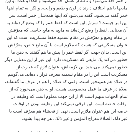
از خمر اخذ می‌شود و ثالثة از عسل اخذ می‌شود و هکذا و هکذا. و این
مایعها با هم اختلاف دارند در لون و طعم و رایحه. و لکن به تمام اینها
خمر گفته می‌شود. گفته می‌شود که اینها همه‌شان خمر است. سر
این امر چیست؟ سرش این است که لفظ خمر را که وضع کرده‌اند به
آن معنایی، لفظ را وضع کرده‌اند به مایع، به مایع خاصی که معرّفش
در مقام وضع و معرّفش در مقام تسمیه فقط مسکریت است که این
عنوان مسکریتی که هست که ملازم است با آن مایع خاص، معرّفش
این است. بدان جهت اگر لفظ خمر را پیش ما هم گفتند به ذهن ما
خطور می‌کند یک مایعی که مسکریت دارد. این غیر از این معنایی دیگر
خطور نمی‌کند. می‌بینید این لازمه‌اش، عنوان لازم که عبارت از
مسکریت است این را در مقام تسمیه معرف قرار داده‌اند. می‌گوییم
در صلاة هم همینجور است. وقتی که صلاة‌ را هم در عرف ما گفته‌اند،
صلاة‌ در عرف ما عمل مخصوصی هست، او به ذهن می‌خورد که از
تمام الجهات مبهم است الا از این جهت معلوم است که وظیفه در
اوقات خاصه است. این فرقی نمی‌کند این وظیفه بودن در اوقات
خاصه این هم عنوان ملازم است، نهی از فحشاء هم معرّف است یا
غیر ذلک الصلاة معراج المؤمن و غیر ذلک، هر چه پیدا بشود.