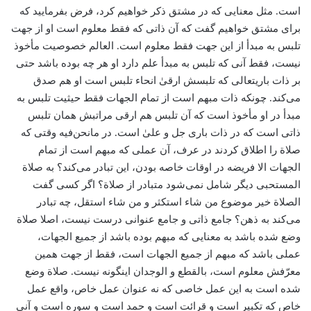
است. مثل معنایی که در مشتق ذکر خواهیم کرد، فرض بفرمایید که
برای مشتق خواهیم گفت که آن ذاتی که فقط معلوم است او از جهت
تلبس به مبدأ از این جهت فقط معلوم است. العالم خصوصیت مأخوذ
نیست، فقط آنی که تلبس به مبدأ علم دارد او هر چه بوده باشد حتی
بر ذات باریتعالی که تلبسش ارقىٰ انحاء تلبس است او هم صدق
می‌کند. چونکه ذات مبهم است از تمام الجهات فقط حیثیت تلبس به
مبدأ‌ در او مأخوذ است که آن تلبس هم ارقی مراتبش همان تلبس
ذاتی است که در ذات باری جل و علیٰ است. در مانحن‌فیه وقتی که
صلاة‌ را اطلاق کردند در عرف، آن عملی که مبهم است از تمام
الجهات الا فریضه‌ در اوقات خاصه بودن، این تبادر می‌کند؟ به صلاة
المستحبی دیگر شامل نمی‌شود متبادر از صلاة؟ اگر کسی گفت
الصلاة خیر موضوع من شاء استکثر و من شاء استقل، چه تبادر
می‌کند به ذهن؟ جامع ذاتی و جامع عنوانی درست نیست، اصلا صلاة
وضع شده باشد به معنایی که مبهم بوده باشد از جمیع الجهات،
عملی باشد که مبهم از جمیع الجهات است، فقط از جهت همین
معرّفش معلوم است، بالقطع و الوجدان اینگونه نیست. صلاة‌ وضع
شده است به این عمل خاصی که نه عنوان عمل خاص، واقع عمل
خاص که تکبیر است و قرائت است و حمد است و سوره است و آنی