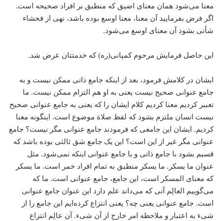
معنا می‌شود همان معنای اضیق که منطبق بر افراد صحیحه است.
اگر فرض بفرمایید آن معنا، معنا اوسع بوده باشد، نهی از فحشاء
شأنی بشود آن معنای اوسع می‌شود.
این حاصل فرمایش مرحوم کمپانی(ره) که خدمتتان عرض شد.
ایشان در کلامش فرمود، بعد از اینکه جامع ذاتی ممکن نیست و به
جامع عنوانی صحیح نیست یعنی به او هم التزام ممکن نیست. ما
تعبیر کردیم معنا کردیم کلام ایشان را که یعنی به جامع عنوانی صحیح
نیست انسان ملتزم بشود که لفظ صلاة موضوع است. اینگونه معنا
کردیم. ایشان این جامعی که فرمودند جامع عنوانی مگر نیست؟ جامع
عنوانی مگر غیر از این است؟ این یک جامع شق ثالثی بوده باشد که
قسیم بشود با جامع ذاتی و با جامع عنوانی اینکه نمی‌شود. مثل
عنوان ما یسکر. ما یسکر منطبق به تمام افراد خمر است. ما یسکر
که معنای المسکر است، این جامع، جامع عنوانی است. ما که
می‌گوییم العالِم آنی که می‌داند علم دارد این عنوان جامع عنوانی
است. جامع عنوانی یعنی چه؟ یعنی انتزاع کرده‌ایم این جامع را از
شیء به اعتبار و ملاحظه امر خارج از آن شیء. آن عالِم انتزاع