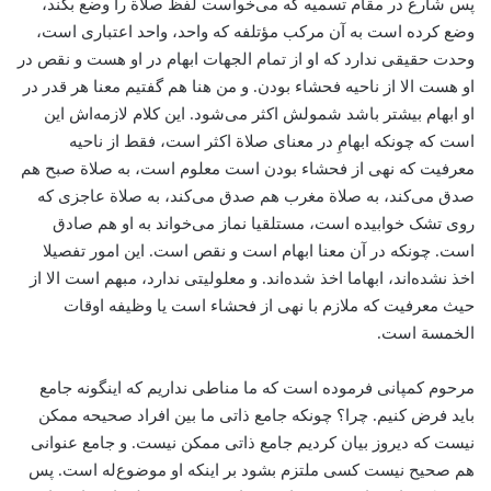
پس شارع در مقام تسمیه که می‌خواست لفظ صلاة را وضع بکند،
وضع کرده است به آن مرکب مؤتلفه که واحد، واحد اعتباری است،
وحدت حقیقی ندارد که او از تمام الجهات ابهام در او هست و نقص در
او هست الا از ناحیه فحشاء بودن. و من هنا هم گفتیم معنا هر قدر در
او ابهام بیشتر باشد شمولش اکثر می‌شود.‌ این کلام لازمه‌اش این
است که چونکه ابهامِ در معنای صلاة اکثر است، فقط از ناحیه
معرفیت که نهی از فحشاء بودن است معلوم است، به صلاة صبح هم
صدق می‌کند، به صلاة مغرب هم صدق می‌کند، به صلاة عاجزی که
روی تشک خوابیده است، مستلقیا نماز می‌خواند به او هم صادق
است. چونکه در آن معنا ابهام است و نقص است. این امور تفصیلا
اخذ نشده‌اند، ابهاما اخذ شده‌اند. و معلولیتی ندارد، مبهم است الا از
حیث معرفیت که ملازم با نهی از فحشاء است یا وظیفه اوقات
الخمسة است.
مرحوم کمپانی فرموده است که ما مناطی نداریم که اینگونه جامع
باید فرض کنیم. چرا؟ چونکه جامع ذاتی ما بین افراد صحیحه ممکن
نیست که دیروز بیان کردیم جامع ذاتی ممکن نیست. و جامع عنوانی
هم صحیح نیست کسی ملتزم بشود بر اینکه او موضوع‌له است. پس