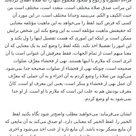
قراءة السورة و رکوع و سجود مجموع اینها را که صلاة اطلاق کرده‌اید
این مراتب صدق صلاة مختلف است، متعدد است، مختلف است من
حیث الکیف و الکم. می‌بینید وجدانا مختلف است. در این مورد آن
کسی که فرض کنید لفظ را می‌خواهد به این ماهیت مؤتلفه معنایی
که حقیقتش ماهیت مؤتلفه است به این وضع بکند این شخص برایش
ممکن است بر اینکه این اموری که هست تفصیل اینها را وِل بکند و
این امور را تفصیلا اخذ نکند. بلکه لفظ را وضع کند به یک معنایی که آن
معنا مبهم است از تمام الجهات، فقط معرفش آن عنوانی است یا آن
اثری است که ملازم با اینها هستند. نهی از فحشاء معرِّف صلوات
صحیحه است، چونکه نهی از فحشاء از صلوات صحیحه جدا نمی‌شود.
می‌گوید من صلاة‌ را وضع کردم به آن اجزاء و به آن عملی که معرِّف
آن عمل نهی از فحشاء و منکر است، یعنی این معرف او است. کانّ
معرف بودنش هم به علت این است که ملازم با او است. از او جدا
نمی‌شود به او وضع کردم.
ایشان می‌فرماید: می‌خواهید مطلب واضح‌تر شود نگاه بکنید لفظ
الخمر را. لفظ الخمر که معنایی دارد، او صدق می‌کند به آن مایعی که
آن مایع مسکر بوده باشد. آن مایع تارة از عنب اخذ می‌شود و اخری