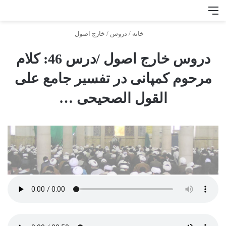
منو
جس
خانه
/
دروس
/
خارج اصول
دروس خارج اصول /درس 46: كلام
مرحوم كمپانى در تفسير جامع على
القول الصحيحى …