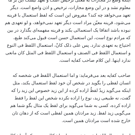
اینکه وضع در مجازات به معنی ترخیص است و تعهد نیست این بر ما
معلوم نشد و در این وضع مجازات، ترخیص و اذن واضع است. دیگر
تعهد می‌خواهد چه کند؟ مفروض این است که لفظ استعمال با قرینه
می‌شود، قرینه معیّن مراد است دیگر تعهد نمی‌خواهد، و لو تعهدی هم
نبوده باشد اتفاقا یک استعمالی بکند و قرینه مفهمه‌ای بگذارد در بین
که مرادم نوع است، این استعمال حسن است ‌قبول می‌کند طبع،
احتیاج به تعهدی ندارد. پس علی ذلک کانّ، استعمال اللفظ فی النوع
و استعمال اللفظ فی الصنف و استعمال اللفظ فی المثل کان مانعی
ندارد اینها. این کلام صاحب کفایه است.
صاحب کفایه بعد می‌فرماید: و اما استعمال اللفظ فی شخصه که
انسان لفظی را بگوید در شخص آن خود لفظ استعمال بکند، مثل
اینکه می‌گوید زیدٌ لفظٌ اراده کرده از این زید خصوص این زید را که
گفت، نه طبیعی زید، نوع را اراده نکرده شخص این لفظ را فقط
اراده کرده، کسی به شما می‌گوید برای لفظ یک مثال بگو شما هم
می‌گویی زید لفظ. زید مرادتان همین لفظی است که از دهان‌ تان
خارج شده است مرادتان همین است.