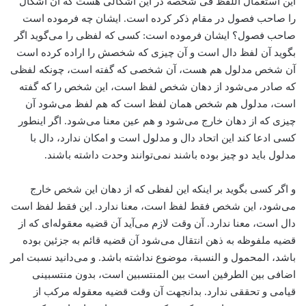
این استعمال اللفظ فی شخصه در این اشکالی هست که آن اشکال
را صاحب فصول در مقام ذکر کرده است. ایشان چه فرموده است
صاحب فصول؟ ایشان فرموده است: کسی که لفظی را می‌گوید اگر
بگوید آن لفظ دال است و آن چیزی که شخصش را اراده کرده است
آن شخص مدلول هم هست، آن شخصی که گفته است، چونکه لفظی
که صادر می‌شود از دهان شخص لفظ است، ‌این شخص را که گفته
است، مدلول هم شخص همان لفظ است که هم لفظ می‌شود آن
چیزی که از دهان خارج می‌شود و هم عین معنا می‌شود. اگر اینطور
کسی ادعا کند این اتحاد دال و مدلول است و امکان ندارد، دال با
مدلول باید دو چیز بوده باشند نمی‌توانند وحدت داشته باشند.
و اگر کسی بگوید بر اینکه این لفظی که از دهان این شخص خارج
می‌شود، ‌این شخص فقط لفظ است، معنا ندارد. این فقط لفظ است
دال است، معنا ندارد. آن وقت لازم می‌آید آن قضیه معقوله‌ای که از
قضیه ملفوظه به ذهن انتقال می‌شود آن قضیه قائم به جزئین بوده
باشد، ‌المحمول و النسبة، موضوع نداشته باشد. و می‌دانید نسبت امر
اضافی بین الطرفین است بین المنتسبین است، بدون منتسبینی
قیامی و تحققی ندارد. بدانجهت آن وقت قضیه معقوله مرکب از