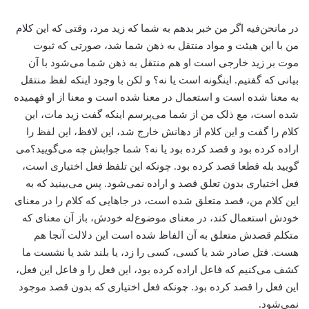
در ما‌نحن‌فیه اگر من خبر بدهم به شما که زید مرد، وقتی که این کلام
من با این هیئت و مواد منتقل به ذهن شما شد، صورتی که ثبوت
موت بر زید خارجی است او هم منتقل به ذهن شما می‌شود با آن
بیانی که گفتیم. اینگونه است یا نه؟ و لکن با وجود اینکه لفظ منتقل
به معنا شده است و استعمال در معنا شده است و معنا از او فهمیده
شده است، مع ذلک من از شما می‌پرسم اینکه گفت زید مات، ‌این
کلام را گفت و ‌این کلام از دهانش خارج شد، این لافظ، ‌این لفظ را
اراده کرده بود و قصد کرده بود یا نه؟ شما جوابش چه می‌گویید؟‌می
گویید بله قطعا قصد کرده بود. چونکه این تلفظ فعل اختیاری است،
‌فعل اختیاری بدون تعلق قصد و اراده نمی‌شود. پس می‌بینید که به
این کلام من، قصد متعلق شده است، در جاهایی که کلام را در معنای
خودش استعمال کند، ‌در معنای موضوع‌له خودش، ‌باز آن معنای که
متکلم قصدش متعلق به آن الفاظ شده است این دلالت آنجا هم
هست. قتل صادر شد یا کسی، کسی را زد، یا بلند شد یا نشست ما
کشف می‌کنیم که فاعل اراده کرده بود، این فعل را و فاعل این فعل،
این فعل را قصد کرده بود. چونکه فعل اختیاری که بدون قصد موجود
نمی‌شود.