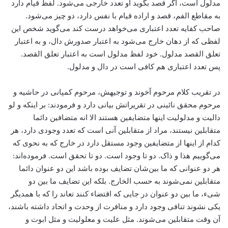
مدلول است، اگر قصد بگوید او تعدد خارجی می‌شود. لفظ قیام دارد
به مقاطع الفم، قصد و اراده قیام با نفس دارد، دو چیز می‌شود.
صاحب کفایه تعدد اعتباری می‌خواهد درست کند می‌گوید شخص این
لفظی که از دهان خارج می‌شود به اعتبار صدورش دال، ‌و به اعتبار
تعلق القصد مدلول. خود لفظ مدلول است به اعتبار تعلق القصد.
پس تعدد اعتباری هم کافی است در دال و مدلول.
در تقریب کلام مرحوم آخوند و توجیهش، مرحوم کمپانی در حاشیه و
مرحوم محقق نائینی در تقریراتش بیانی دارد و فرمودند: بر اینکه و لو
دالیت و مدلولیت اینها متضایفین هستند الا انه متضافین دائما
متقابلین نیستند، مراد از متقابلین آنی است که تعدد وجودی دارد، هر
کدام از اینها از متضایفین وجود مستقل دارد در خارج که به نحوی که
می‌گوییم هذا و ذاک. دو تا وجود است. دو تا تحقق است. فرموده‌اند:
هر دو عنوانی که ما بین‌شان تضایف بوده باشد این دو عنوان دائما
متقابلین نمی‌شوند به حسب الخارج. بلکه این تضایف ما بین دو
شیء، ما بین دو عنوان در جایی که اقتضاء کنند تعاند را که با همدیگر
یکی نشوند تنافی وجود دارد و منافرت از وحدت و اتحاد داشته باشند،
آن وقت متقابلین می‌شوند. مثل علیت و معلولیت و مثل ابوت و