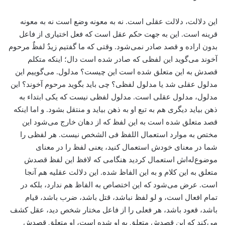
این دلالت، ‌دلالت عقلی است. نه به معونه وضع است نه به معونه
قرینه است. این به جهت حکم عقل است که فعل اختیاری از فاعل
بدون اراده و قصد صادر نمی‌شود. وقتی که ما گفتیم زیدٌ لفظٌ مرحوم
آخوند می‌گوید این لفظی که صادر شده است دال؛ اینکه متکلم
قصدش به این متعلق شده است این چیست؟ مدلول. می‌گوییم این
مدلول عقلی شد یا مدلول لفظی؟ چی باید بگوید مرحوم آخوند؟ این
مدلول، ‌مدلول عقلی است. مدلول لفظی نیست که یکی ابتداء‌ به
ذهن بیاید دیگری هم به تبع او به ذهن بیاید و ‌منتقل بشود. و اما اینکه
قصد متعلق شده است به این لفظ که از دهان خارج می‌شود این
مختص به موارد استعمال اللفظ فی الشخص نیست. هر لفظی را
شما در معنای خودش استعمال کنید، یعنی لفظ را در معنای
موضوع‌له‌اش استعمال کردید هنگامی که لافظ این لفظ قصدش
متعلق به این کلام و به این الفاظ شده. این دلالت عقلیه هم آنجا
است. عرض می‌شود که این اختصاص به الفاظ هم ندارد، بلکه در
تمام افعال است، و لو لفظ نباشد، ‌قتل باشد، ضرب باشد، قیام
باشد، قعود باشد، هر فعلی را از فاعل مختار شخص دید، عقل کشف
می‌کند که این قصدش متعلق به او شده است، او متعلق قصدش