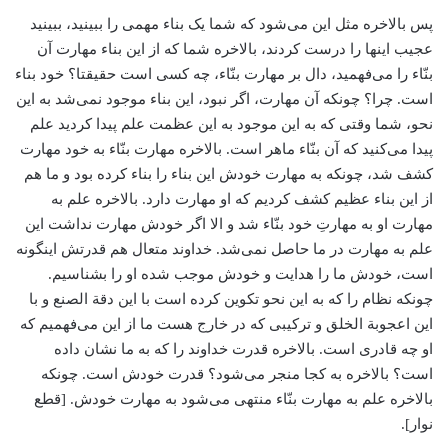
پس بالاخره مثل این می‌شود که شما یک بناء مهمی را ببینید، ‌ببینید
عجیب اینها را درست کردند، بالاخره شما که از این بناء مهارت آن
بنّاء را می‌فهمید، دال بر مهارت بنّاء‌، چه کسی است حقیقتا؟ خود بناء
است. چرا؟ چونکه آن مهارت، اگر نبود، این بناء ‌موجود نمی‌شد به این
نحو، ‌شما وقتی که به این موجود به این عظمت علم پیدا کردید علم
پیدا می‌کنید که آن بنّاء ماهر است. بالاخره مهارت بنّاء ‌به خود مهارت
کشف شد، چونکه به مهارت خودش این بناء‌ را بناء کرده بود و ما هم
از این بناء‌ عظیم کشف کردیم که او مهارت دارد. بالاخره علم به
مهارت او به مهارتِ خود بنّاء ‌شد و الا اگر خودش مهارت نداشت این
علم به مهارت در ما حاصل نمی‌شد. خداوند متعال هم قدرتش اینگونه
است، خودش ما را هدایت و خودش موجب شده او را بشناسیم.
چونکه نظام را که به این نحو تکوین کرده است ‌با این دقة ‌الصنع و با
این اعجوبة‌ الخلق و ترکیبی که در خارج هست ما از این می‌فهمیم که
او چه قادری است. بالاخره قدرت خداوند را که به ما نشان داده
است؟ ‌بالاخره به کجا منجر می‌شود؟ قدرت خودش است. چونکه
بالاخره علم به مهارت بنّاء منتهی می‌شود به مهارت خودش. [قطع
نوار].