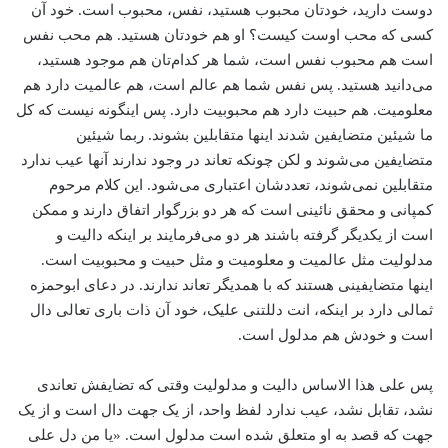
دوست دارید، خودتان محبوب هستید، نفس، ‌محبوب است. خود آن
کسی که محب اوست کیست؟ او هم خودتان هستید. هم محب نفس
است هم محبوب نفس است، شما هر کدام‌‌تان هم موجود هستید،
می‌دانید هستید. پس نفس شما هم عالم است، هم عالمیت دارد هم
معلومیت. هم حبیت دارد هم محبوبیت دارد. پس اینگونه نیست که کل
ما شیئین متضایفین شدند اینها متقابلین بشوند. ربما شیئین
متضایفین می‌شوند و لکن چونکه تعاند در وجود ندارند آنها عیب ندارد
متقابلین نمی‌شوند، تعددشان اعتباری می‌شود. این کلام مرحوم
کمپانی و محقق نائینی است که هر دو بزرگوار اتفاق دارند و ممکن
است از یکدیگر گرفته باشند هر دو می‌فرمایند بر اینکه دالیت و
مدلولیت مثل عالمیت و معلومیت و مثل حبیت و محبوبیت است.
اینها متضایفینی هستند که با همدیگر تعاند ندارند. در دعای ابوحمزه
ثمالی دارد بر اینکه، انت دللتنی علیک، خود آن ذات باری تعالی دال
است و خودش هم مدلول است.
پس علی هذا الاساس دالیت و مدلولیت وقتی که تضایفش تعاندی
نشد، تقابل نشد، عیب ندارد لفظ واحد، از یک جهت دال است و از یک
جهت که قصد به او متعلق شده است مدلول است. «یا من دل علی