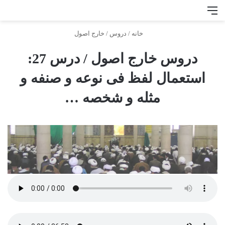
منو
جس
خانه
/
دروس
/
خارج اصول
دروس خارج اصول / درس 27:
استعمال لفظ فى نوعه و صنفه و
مثله و شخصه …