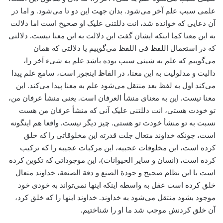
علمی سبب علم آخر می‌شود. بدان جهت این دو تا می‌شود. و اما در
آن دعایی که خوانده شد، ‌انت دللتنی علیک او صحیح است اما دلالت
به این معنا کما اینکه ایشان گفت این دلالت به این معنا نیست. دلالتی
که در استعمال اللفظ فی اللفظ می‌گوییم یا دلالتی که همان
می‌گوییم که علم به شیئی سبب بوده باشد علم به شیء آخر را،
‌دالیت و مدلولیت به این معنا، در الفاظ اینجور است، سامع علم پیدا
می‌کند اول به لفظ بعد منتقل می‌شود علم به معنا پیدا می‌کند. این
معنا نیست. این به معنای منشأ العرفان است. یعنی منشأ عرفان من،
تو خودت هستی، انت دللتنی علیک آنی که منشأ عرفان من هست
نسبت به تو منشأ خودت تو هستی. چیز دیگر نیست. واقعا هم اینگونه
است، چونکه خداوند متعال جلت قدرته این مخلوقاتی را که خلق
کرده است، ‌این مخلوقات عجبیه، این مرکبات عجیبه را که ترکیب
کرده است، (‌انسان و سایر الحیوانات)، ‌این موجوداتی که تکوین کرده
است با این نظام صحیح و جودة‌ الصنع و دقة الصنعة، خداوند متعال
خلق کرده است عقل به واسطه اینکه اینها نمی‌تواند به خودی خود
موجود بشود منتقل می‌شود به خداوند. خداوند اینها را که خلق کرد،
آن خلق کردنش ‌موجب شد ما او را شناختیم.