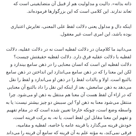
ذاته بذاته». دالیت و مدلولیت هم از قبیل آن متضایفینی است که
تعاند ندارند. این کلامی است که این بزرگوارها فرموده‌اند.
اینکه دال و مدلول یعنی دلالت لفظ علی المعنی، تغایرش اعتباری
بوده باشد، این امری است غیر معقول.
می‌دانید ما کلام‌مان در دلالت لفظیه است نه در دلالت عقلیه، دلالت
لفظیه با دلالت عقلیه فرق دارد. دلالت لفظیه حقیقتش چیست؟
دلالت لفظیه این است که انسان معنایی را در ذهن سامع بیندازد و
لکن این معنا را که در ذهن سامع می‌اندازد این انداختن در ذهن سامع
بالتبع است. اولا و بالذات لفظ را در ذهن او می‌اندازد و لفظ را نقل
می‌دهد به ذهن سامعش، بعد از اینکه این نقل را داد بالتبع آن معنایی
که در ازاء‌ آن لفظ هست آن معنا هم منتقل به ذهن او می‌شود. چرا
منتقل می‌شود معنا به ذهن او؟ این سببش دو چیز بیشتر نیست: یا به
واسطه وضع است، چونکه خارجا تعیین شده است که در مقام تفهیم
و تفهم این معنا مقابل این لفظ است. یا نه، ‌به برکت قرینه است،
خودش قرینه می‌گذارد یا قرینه عامه یا خاصه، ‌لفظیه و مقامیه،
‌فرقی نمی‌کند، به مؤنه علم به آن قرینه که سامع آن قرینه را می‌داند