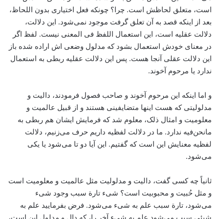
است، ‌متعلق لحاظش است. چرا؟ چونکه فعل اختیاری بدون اللحاظ،
بعد از اینکه قصد به آن تعلق گرفت موجود نمی‌شود. این دلالت،
‌دلالت عقلیه است، ‌این استعمال اللفظ فی المعنی نیست. لفظ اگر
در معنای خودش استعمال بشود که مدلول وضعی اش ‌اراده شده باز
این دلالت عقلی آنجا هست. پس این دلالت عقلیه ربطی به استعمال
ندارد یا مرحوم آخوند.
و اما اینکه این مرحوم آخوند و صاحب فصول فرمودند، دالیت و
مدلولیتی که هست اینها متضایفینی هستند و از قبیل عالمیت و
معلومیت و امثال ذلک، معلوم شد که فرمایش ایشان هم ربطی به
ما‌نحن‌فیه ندارد. ما در دلالت لفظیه داریم حرف می‌زنیم، دلالت
لفظیه معنایش این است که گفتیم. این آیا دو تا می‌شود یا یکی
می‌شود.
ثانیاً چه کسی گفت، دالیت و مدلولیت مثل عالمیت و معلومیت است
و مثل حُبیت و محبوبیت است؟‌ شیء تارة‌ سبب وجود شیء
می‌شود، تارة‌ سبب علم به شیء‌ می‌شود. فرض بفرمایید علم به
شیئی سبب می‌شود علم به شیء آخر را، که دال و مدلول این است،