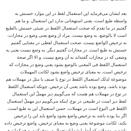
بعد ایشان می‌فرماید این استعمال لفظ در این موارد حسنش به
واسطه طبع است، یعنی استهجانی ندارد این استعمال. و ما هم
گفتیم در ما تقدم که صحت استعمال اللفظ در شیئی حسنش بالطبع
است لا بالوضع، به وضع نیست. مراد از وضع یعنی وضع در مجازات،
‌به ترخیض الواضع نیست. صحت استعمال لفظی در معنایی گفتیم
حسنش به طبع است. در مجازات گفتیم دیگر. به وضع نیست یعنی به
وضعی که در مجازات گفته‌اند به آن وضع نیست. و الا اگر صحة
استعمال اللفظ فی المعنی بالوضع بشود یعنی وضع در مجازات که
ترخیص است، به معنای ترخیص واضع بشود لکانت المهملات
موضوعة لذلک استعمال اللفظ در نوع یا صنف یا مثل در مهملات هم
بوده باشد، ‌وضع بوده باشد یعنی آن ترخیص. چونکه استعمال اللفظ
در نوع در مهملات هم هست که می‌گوییم دیز مهملٌ این استعمال
لفظ دیز است در طبیعی در نوع. اینکه می‌گوییم دیز مهملٌ استعمال
اللفظ فی النوع است در مهملات، حسن استعمال این به طبع است.
اگر بنا بوده باشد به ترخیص واضع بشود واضع باید این را ترخیص
بکند، لکانت موضوعة یعنی وضع به معنای ترخیص، واضع ترخیص داده
باشد در مهملات که آنها را شما استعمال در نوع بکنید. و هو کما تری.