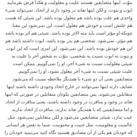
بنوّت. اینها متضایفین هستند علیت و معلولیت و هکذا فرض بفرمایید
ابوت و بنوت، و لکن اینها تعاند در وجود دارند از اتحاد. نمی‌تواند شیء
واحدی هم علت بوده باشد هم معلول بوده باشد. این شیئی که هست
هم علتش است و خودش هم معلول است، این نمی‌شود این معنا.
چونکه او مؤثر است باید منه الاثر بوده باشد، شیئی هم اثر بوده باشد
هم مؤثر، نمی‌شود. شخصی هم پدر بوده باشد، ابوت داشته باشد هم
ابن هم خودش بوده باشد، این نمی‌شود. این امری است که این ابوت
و بنوت نه ابوت نسبت به شخصی، بنوّت به شخص آخر یا علیت به
شیئی معلولیت نسبت به شیء آخر، او را نمی‌گوییم. ممکن است
علیت شیئی نسبت به شیء آخر معلول بشود، او را نمی‌گوییم.
متضایفین یعنی آن دو شیء با همدیگر ملاحظه نسبت که می‌شود
تضایف دارند اینها نمی‌توانند در خارج اتحاد وجودی داشته باشند اینها
متقابلین می‌شوند. پس متضایفین یکونان متقابلین در صورتی که اینها
تعاند در وجود و منافرت در وجود داشته باشند، یعنی منافرت از اتحاد.
و اما متضایفینی که با همدیگر تعاند ندارند، منافرت از اتحاد ندارند
عیب ندارد، شیئی متضایفین می‌شود و لکن متقابلین نمی‌شود. مثل
عالمیت و معلومیت، مثل حبیت و محبوبیت، شما به نفس هر انسانی
که خودتان هم یکی از آن مصادیق هستید نگاه کنید می‌بینید خودتان را