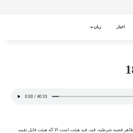
فیسبوک
اینستاگرام
تلگرام
آپارات
سایدبار
جستجو 
اخبار
زبان
هر قضیه شرطیه، قید، قید هیئت است الا انّه هیئت قابل تقیید