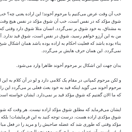
خب آن وقت عرض می‌‌کنیم یا مرحوم آخوند!‌ این اراده یعنی چه؟ خب ش
شوق مؤکد که در نفس است، خب آن شوق مؤکد در نفس هیچ وقت قید بر 
به مشتاق، به خود شوق بر نمی‌گردد. انسان مثلا شوق دارد وقتی که
من به این آرزو خواهم رسید، ‌شوق در نفس است، ‌شوق قید ندارد. آن
بناء بوده باشد که فعلیت احکام به اراده بوده باشد همان اشکال شیخ بر م
نمی‌گردد. این همان حرف هایش بر می‌‌گردد.
بدان جهت این اشکال بر مرحوم آخوند ظاهرا وارد می‌‌شود.
و لکن مرحوم کمپانی در مقام یک کلامی دارد و لو در آن کلام به این ا
مرحوم آخوند می گوید اینکه قید به خود بعث فعلی بر می‌‌گردد این را
که ما الان گفتیم که شوق مؤکد قید بر نمی‌دارد. ایشان خواسته است
ایشان می‌‌فرماید که مطلق شوق مؤکد اراده نیست. هر وقت که شو
شوق مؤکدی اراده هست، درست توجه کنید به این فرمایشات! بلکه آ
مؤکد وقتی که طوری شد که عضله صاحبش را و مرید را در فعل مباشری
از غیر است، آن عضله مرید را حرکت بدهد نحو البعث که غیر را بعث 