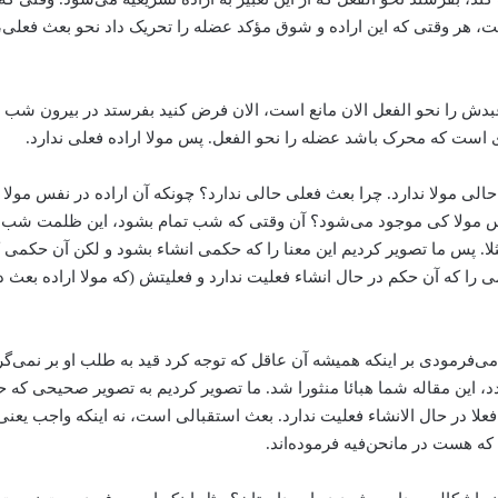
‌هر وقتی که این اراده و شوق مؤکد عضله را تحریک داد نحو بعث فعلی، او
دش را نحو الفعل الان مانع است، الان فرض کنید بفرستد در بیرون شب اس
است که محرک باشد ‌عضله را نحو الفعل. پس مولا اراده فعلی ندارد.
مولا ندارد. چرا بعث فعلی حالی ندارد؟‌ چونکه آن اراده در نفس مولا حا
س مولا کی موجود می‌‌شود؟‌ آن وقتی که شب تمام بشود، این ظلمت شب و
ا. پس ما تصویر کردیم این معنا را که حکمی انشاء بشود و لکن آن حکمی که 
ی را که آن حکم در حال انشاء فعلیت ندارد و فعلیتش (که مولا اراده بعث
می‌‌فرمودی بر اینکه همیشه آن عاقل که توجه کرد قید به طلب او بر نمی
‌‌گردد، این مقاله شما هبائا منثورا شد. ما تصویر کردیم به تصویر صحیحی ک
 در حال الانشاء فعلیت ندارد. بعث استقبالی است، نه اینکه واجب یعنی
که هست در مانحن‌فیه فرموده‌اند.