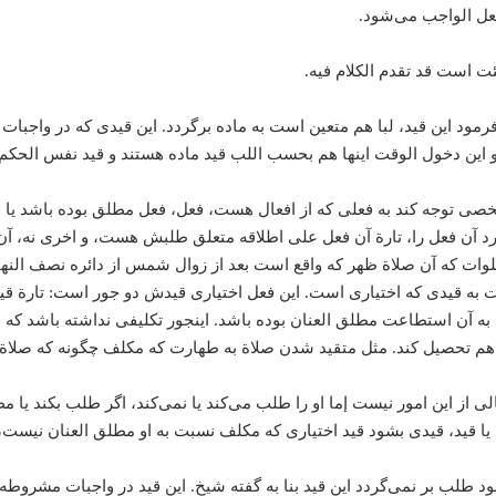
عل الواجب می‌‌شود.
یئت است قد تقدم الکلام فیه.
شان فرمود این قید، ‌لبا هم متعین است به ماده برگردد. این قیدی که در
این دخول الوقت اینها هم بحسب اللب قید ماده هستند و قید نفس الحکم
ی توجه کند به فعلی که از افعال هست، ‌فعل، فعل مطلق بوده باشد یا فعل
طلب کرد آن فعل را، تارة آن فعل علی اطلاقه متعلق طلبش هست، و اخری نه، 
صلوات که آن صلاة ظهر که واقع است بعد از زوال شمس از دائره نصف ال
است به قیدی که اختیاری است. این فعل اختیاری قیدش دو جور است: تارة 
آن استطاعت مطلق العنان بوده باشد. اینجور تکلیفی نداشته باشد که او
م تحصیل کند. مثل متقید شدن صلاة به طهارت که مکلف چگونه که صلاة را 
 این امور نیست إما او را طلب می‌‌کند یا نمی‌کند، اگر طلب بکند یا مطل
یا قید، ‌قیدی بشود قید اختیاری که مکلف نسبت به او مطلق العنان نیست، 
 طلب بر نمی‌گردد این قید بنا به گفته شیخ. این قید در واجبات مشروطه ل