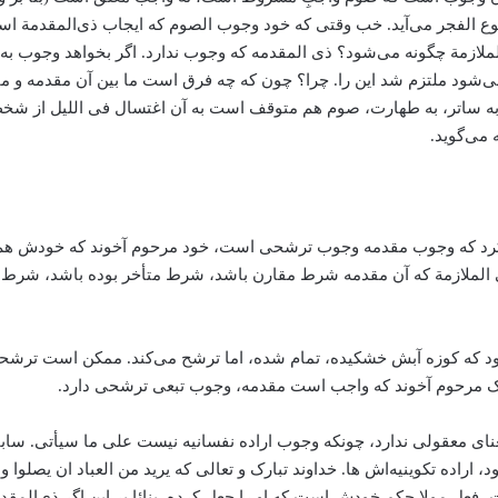
طلوع الفجر می‌آید. خب وقتی که خود وجوب الصوم که ایجاب ذی‌المقدمة 
ملازمة چگونه می‌‌شود؟ ذی المقدمه که وجوب ندارد. اگر بخواهد وجوب به
شود ملتزم شد این را. چرا؟‌ چون که چه فرق است ما بین آن مقدمه و مقد
ه ساتر، به طهارت، صوم هم متوقف است به آن اغتسال فی اللیل از شخ
می‌‌گوید.
واهد کرد که وجوب مقدمه وجوب ترشحی است، خود مرحوم آخوند که خودش 
لی الملازمة‌ که آن مقدمه شرط مقارن باشد، شرط متأخر بوده باشد، شرط متق
د که کوزه آبش خشکیده، ‌تمام شده، ‌اما ترشح می‌‌کند. ممکن است ترشحی 
سلک مرحوم آخوند که واجب است مقدمه، ‌وجوب تبعی ترشحی دارد.
ای معقولی ندارد، ‌چونکه وجوب اراده نفسانیه نیست علی ما سیأتی. سابقا
 اراده تکوینیه‌اش ها. خداوند تبارک و تعالی که یرید من العباد ان یصلوا و
ل مولا حکم خودش است که او را جعل کرده. بنائا بر این اگر ذی‌المقدمة‌ 