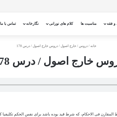
 و فقه
مناسبت ها
کلام های نورانی
نگارخانه
تماس با ما
خانه
/
دروس
/
خارج اصول
/
دروس خارج اصول / درس 178
وس خارج اصول / درس 178
لمقارن فی الاحکام، که شرط قید بوده باشد برای نفس الحکم تکلیفیا کان 