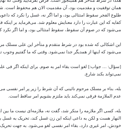
هکذا در شرط متأخر هم همینجور است. فرض بفرمایید وقتی که نهار ت
همان توقفیت و مقدمیت بود، آن مقدمیت الان هم محفوظ است. شار
طلوع الفجر سقوط امتثالی بود، و اما اگر نه، غسل را نکرد که داع
کفایه که این عبارت را دارد معنایش معلوم شد. می‌‌فرماید بر اینک
می‌‌شود که در صوم آن سقوط، سقوط امتثالی بود، و اما اگر نکرد ‌ک
این اشکالی که شده بود در شرط متقدم و متأخر این علی مسلک مرحوم
می‌‌شود که اینها از همدیگر جدا نمی‌شود. وقتی که ما گفتیم وجوب 
[سؤال: … جواب:] لغو است بقاء امر به صوم. برای اینکه اگر فی علم 
نمی‌تواند بکند شارع.
بله، بناء بر مسلک مرحوم نائینی که آن شرط را زیر پر امر نفسی می‌
عدم الملازمة فرقی نمی‌کند باید ملتزم بشویم امر ساقط است.
بله، کسی اگر ملازمه را منکر شد، گفت نه، ‌ملازمه‌ای نیست ما بین ا
النهار هست و لکن به داعی اینکه این زن غسل کند، ‌تحریک به غسل بکن
خودش، امر غیری دارد، بقاء امر نفسی لغو می‌‌شود. به جهت تحریک به