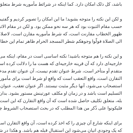
باشد، کل ذلک امکان دارد. کما اینکه در شرائط مأموربه شرط متعلق
و لکن این نکته را متوجه بشوید! ما این امکان را تصویر کردیم و گفتی
حسب مقام الثبوت بود که هر سه نحو ممکن بود. و لکن در مقام ال
‌ظهور الخطاب مقارنت است، که شرط مأموربه مقارن است، لاصلاة الا 
الی الصلاة فولّوا وجوهکم شطر المسجد الحرام ظاهر تمام این خط
و این نکته را هم متوجه باشید! نکته اساسی است در مقام، ‌اینکه 
خارجیه‌ای دارد که آن قرینه خارجیه‌ای که هست ما را دلالت کرده 
متقدم أو متأخر است، شرط عنوان تقدم نیست، ‌آن عنوان تقدم مدخلی
التقارن است، واقع التعقب است که واقعِ او شرط است برای مأمورب
استصحاب می‌‌شود، آنها دیگر مثبت نیستند. اگر عنوان تعقب، ‌عنوان تأ
التسلیم است باشد و در زمان او مکلف عورتینش مستور بشود. بدان
بله، متعلق تکلیف حاصل شده است که آن واقع التقارن که این است که ا
فلیکونوا علی ذُکر من هذا المطلب که در بحث استصحاب الشروط چه ت
برای اینکه شارع آن چیزی را که اخذ کرده است، آن واقع التقارن است
که یک وجودی اتیان می‌‌شود این استقبال قبله هم باشد. و هکذا در ش