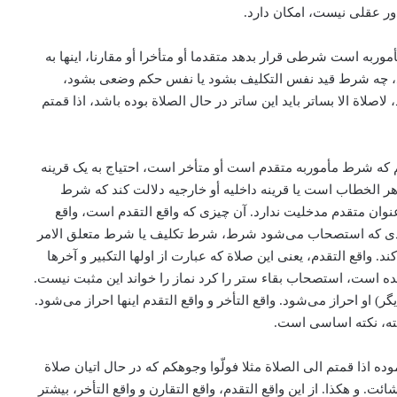
ر عقلی نیست، ‌امکان دارد.
أموربه است شرطی قرار بدهد متقدما أو متأخرا أو مقارنا، اینها به
د، ‌چه شرط قید نفس التکلیف بشود یا نفس حکم وضعی بشود،
اة الا بساتر باید این ساتر در حال الصلاة بوده باشد، اذا قمتم
 که شرط مأموربه متقدم است أو متأخر است، ‌احتیاج به یک قرینه
ر الخطاب است یا قرینه داخلیه أو خارجیه دلالت کند که شرط
ان متقدم مدخلیت ندارد. آن چیزی که واقع التقدم است، ‌واقع
واردی که استصحاب می‌‌شود شرط، شرط تکلیف یا شرط متعلق الامر
 واقع التقدم، یعنی این صلاة که عبارت از اولها التکبیر و آخرها
 است، استصحاب بقاء ستر را کرد نماز را خواند این مثبت نیست.
و احراز می‌‌شود. واقع التأخر و واقع التقدم اینها احراز می‌‌شود.
ته، ‌نکته اساسی است.
 اذا قمتم الی الصلاة مثلا فولّوا وجوهکم که در حال اتیان صلاة
 هکذا. از این واقع التقدم، واقع التقارن و واقع التأخر، ‌بیشتر