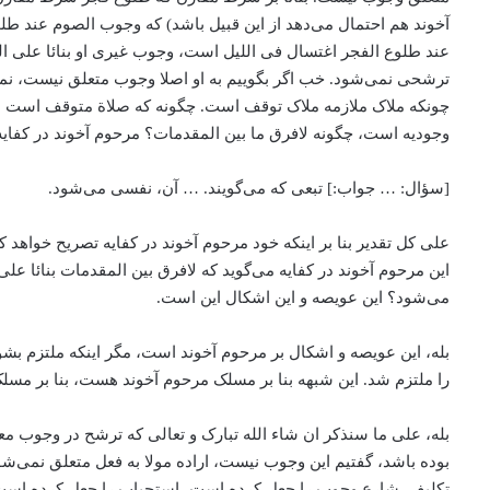
آخوند هم احتمال می‌‌دهد از این قبیل باشد) که وجوب الصوم عند 
عند طلوع الفجر اغتسال فی اللیل است، وجوب غیری او بنائا علی ال
ترشحی نمی‌شود. خب اگر بگوییم به او اصلا وجوب متعلق نیست، نمی‌
چونکه ملاک ملازمه ملاک توقف است. چگونه که صلاة متوقف است ب
وجودیه است، چگونه لافرق ما بین المقدمات؟ مرحوم آخوند در کفایه 
[سؤال: … جواب:] تبعی که می‌‌گویند. … آن، ‌نفسی می‌‌شود.
علی کل تقدیر بنا بر اینکه خود مرحوم آخوند در کفایه تصریح خ
این مرحوم آخوند در کفایه می‌‌گوید که لافرق بین المقدمات بنائا ع
می‌‌شود؟ این عویصه و این اشکال این است.
بله، این عویصه و اشکال بر مرحوم آخوند است، مگر اینکه ملتزم بشو
را ملتزم شد. این شبهه بنا بر مسلک مرحوم آخوند هست، بنا ‌بر م
بله، علی ما سنذکر ان شاء الله تبارک و تعالی که ترشح در وجوب معن
بوده باشد، گفتیم این وجوب نیست، ‌اراده مولا به فعل متعلق نمی‌شود،
تکلیف. شارع وجوب را جعل کرده است، ‌استحباب را جعل کرده است، ‌فع