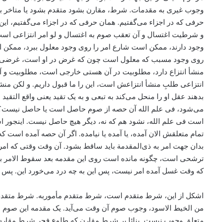
وجوب غیری به مقدمات. شرط، مقارن بشود متقدم بشود یا متاخر بشو
حرفی که در اجزاء‌ می‌‌گفتیم. همان حرفی که در اجزاء‌ می‌‌گفتیم، 
و شرطیت اغتسال و آن تعقب صوم به اغتسال و لو امر انتزاعی است،
وجود دارند، ممکن است شارع امر را روی وجود معلول ببرد، ‌ممکن اس
روی وجود مسبب که معلول است چون که غرض در او است، غرضی که من
منشأ انتزاع دارد، ‌مطلوبیت در آن هستی خارجی است، مطلوبیت و ‌آ
انتزاعی طلبِ منشأ انتزاعش است، این را ما قبول داریم. و لکن 
بدهند عقل او را منحل می‌‌کند به تبعی و به یک تقید یعنی واقع التق
می‌‌شود، ‌فی علم الله آن حصه از صوم حاصل است یا حاصل نیست؟ 
است فی علم الله، نشود هم که نه، دیگر هیچ حاصل نیست. اینجور ا
تمام متعلقش الان آمده، ‌یا آمده یا نیامده. اگر آن حصه آمده اس
بدان جهت امر به ذی‌المقدمة باید ساقط بشود. آن وقت وقتی که ام
ترشحی است، ‌چگونه مانده است روی این مقدمه بعد سقوط الامر بذی
که وقت غسل آمده امر نیست، پس این به چه درد می‌‌خورد این. پس ب
اشکل از این، شرط متقدم است، شرط متقدم مأموربه. شرط متقدم مأ
من الخیط الاسود، وجوب صوم آن وقت می‌آید. یک مقدمه این صوم
متعلق وجوب نیست. بنائا بر شرط مقارن که طلوع فجر شرط مقارن