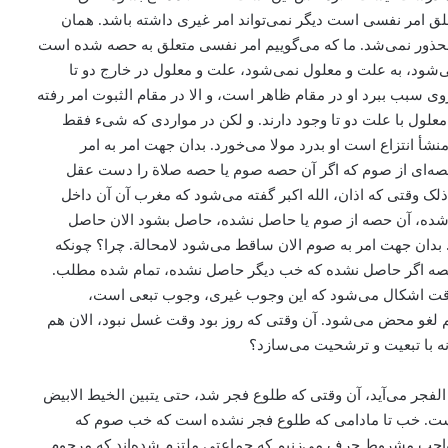
ق امر نفسی است دیگر نمی‌تواند امر غیری داشته باشد. همان
ین محذور نمی‌شد. ما که می‌‌گوییم امر نفسی متعلق به حصه شده است
شود، ‌به علت و معلول نمی‌شود، علت و معلول در خارج دو تا
 سبب ببرد ‌او در مقام ظاهر است، و الا در مقام الثبوت امر رفته
لول با علت دو تا وجود دارند. و لکن در مواردی که شیء فقط
 انتزاع است او بدرد مولا می‌‌خورد. بدان جهت امر به امر
حصه‌ای از صوم که اگر آن حصه صوم یا حصه صلاة را دست عقل
لک وقتی که اذان، ‌الله اکبر گفته می‌‌شود که مغرب آن آن داخل
 شده، آن حصه از صوم یا حاصل نشده، حاصل بشود الان حاصل
دان جهت امر به صوم الان ساقط می‌‌شود لامحالة. چرا؟ چونکه
‌آن حصه اگر حاصل نشده که خب دیگر حاصل نشده، تمام شده مطلب.
ن وقت اشکال می‌‌شود که این وجوب غیری، وجوب تبعی است،
لغو محض می‌‌شود. آن وقتی که روز بود وقت غسل نبود، ‌الان هم
ه با تبعیت و ترشحیت می‌‌سازد؟
ر می‌آید، ‌آن وقتی که طلوع فجر شد، حتی یتبین الخیط الابیض
ست. خب تا مادامی که طلوع فجر نشده است که خب صوم که
ب مشروط حرف می‌‌زنیم که جماعتی ملتزم شده‌اند که ‌مرحوم