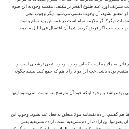
است تشریف آورد عند طلوع الفجر بر مکلف، مقدمه وجودیه این صوم
 او متعلق بشود، ‌آن وجوب نفسی می‌‌شود ‌دیگر وجوب تبعی
مات دیگر؟ اگر ملازمه تمام است در همه‌اش باید تمام بشود،
ص جنب. خب اگر فرض کردید شما آن اغتسال فی اللیل مقدمه
هم قائل به ملازمه است که این وجوب وجوب تبعی ترشحی است و
دم بوده باشد، خب این دو تا را با هم که جمع کنید ببینید چگونه
بوده باشد با وجود اینکه خود آن مترشح‌منه نیست. نمی‌شود اینها
 هم گفتیم. اراده نفسانیه مولا متعلق به فعل عبد بشود، ‌وجوب این
 ان یصوموا این اراده، اراده تشریعیه است، اراده تشریعیه یعنی
وجوبی به او جعل بکند ‌بنائا علی الملازمة، باید یک وجوب دیگر که