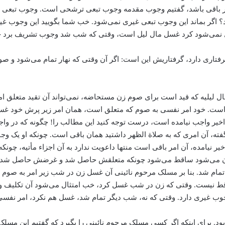
ر امر باقی باشد، گفتیم وجوب مقدمه وجوب تبعی ترشحی است. وجوب تبعی 
اند؟ اگر بماند این وجوب تبعی غیری نمی‌شود. خب شما بگویید این وجوب
سل نمی‌شود کرد غسل مال لیل است‌، وقتی که شب شد وجوب تشریف برد 
رفتاری دارد، گرفتاریش این است:‌ اگر آن وقتی که نهار تمام می‌‌شود و ص
ال لیلیه که قید است برای صوم زن مستحاضه، نمی‌تواند آن تقید متعلق ام
است. خود امر نفسی به صوم که متعلق است، همان امر زیر پرش خود غسل را 
ء‌ اخیر واجب نیامده است، درست توجه کنید این مطالب را! چگونه که در و
نگفته، آن امری که به صلاة الظهر داشتید همان باقی است. چونکه او یک
اخیر نیامده، آن امر باقی است منتها داعویت ندارد به آن اجزاء مأتیه، چونک
گون می‌‌شود ساقط می‌‌شود چونکه متعلقش حاصل شد و غرضش حاصل شد، ‌
 شد. بنا بر مسلک مرحوم نائینی آن غسل زن در شب زیر امر به صوم أخذ 
اقط نیست. وقتی که زن در شب غسل کرد، خب امتثال می‌‌شود آن تکلیف و 
وجوب غیری دارد. وقتی که نه، ‌شب ‌دیگر تمام شد، ‌غسل هم نکرد، ‌امر
بود. برای اینکه اگر کسی مسلک مرحوم نائینی را بگیرد که گفتیم این مسل