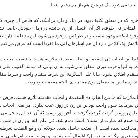
 اخذ نمی‌شود. یک توضیح هم باز می‌‌دهیم اینجا.
که در متعلق تکلیف بود، در ذیل او دارد بر اینکه، که ظاهرا آن چیزی که
 المتأخر فی ظرفه، ‌اگر آن اغتسال از زن حائضه در زمان خودش حاصل نش
وجود اینکه موجود نیست و در ظرفش موجود می‌‌شود، ‌این مدخلیت دارد ک
کلامش یک کلامی دارد آن هم اشاره‌ای الی ما ذکرنا است که عرض می‌‌کنم.
آیا ما بین ایجاب ذی‌المقدمة و ایجاب مقدمته ملازمه هست یا نیست، بحث
به آنها وجوب غیری متعلق نمی‌شود. به آن بیانی که سابقا گفتیم. علی 
دم اطلاق بشود، بنائا علی الملازمة این شرط متقدم واجب و شرط مقارن
ارد ما بین مقدمه‌ای دون مقدمه‌ای. البته مقدمات وجودیه.
بالملازمة که ما بین ایجاب ذی‌المقدمة‌ و ایجاب مقدمته تلازم هست. فر
ایید صوم واجب بود بر این زن در روز، عیب ندارد، ‌امر یعنی ایجاب ذی‌
این روزه را گرفت گرفت گرفت تا آخر روز رسید که آنِ بعد لیل داخل می‌‌ش
ه أمد صوم که عبارت از امساک است تمام شد. فی علم الله این زن در شب 
ر مخالفت شده است. آن تعقب حاصل نشده چونکه آن واقع التعقب شرطش 
غیری چگونه به اغسال؟ اغسال آخه مقدمه وجودیه است. امر غیری به ا