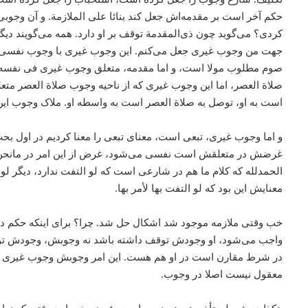
حکم آخر است بر مقدمه‌اش جعل کند بنائا علی الملازمة. و آن وجوبی
کردی؟ می‌‌گوید چون ذی‌المقدمة توقف بر او دارد. همه می‌‌گویند 
جهت من وجوب غیری جعل می‌‌کنم. این وجوب غیری با وجوب نفسی 
صوم مطلوب مولا است، و اما مقدمه، متعلق وجوب غیری فی نفسه
صلاة العصر، اما این وجوب غیری که از ناحیه وجوب صلاة العصر مت
است به او، ‌توصل به صلاة‌ العصر است به واسطه او. ملاک وجوب 
و اما وجوب غیری، ‌تبعی است، ‌معنای تبعی را معنا کردیم در اول بح
غرضش در متعلقش است نفسی می‌‌شود‌، ‌غرض از این امر در مانحن‌فی
الحمدلله که کلام ما هم در شارعی است که لو التفت ندارد، ‌دیگر لو
معنایش این بود که لو التفت بها لأمر بها.
خب وقتی ملازمه موجود شد اشکال حل شد. چرا؟ برای اینکه حکم دا
واجب می‌‌شود، او وجودش توقف داشته باشد نه وجوبش، ‌وجودش توقف داش
در شرط مقارن است در او هم هست. این امر وجوبش وجوب غیری اس
معقول نیست اصلا در وجوب.