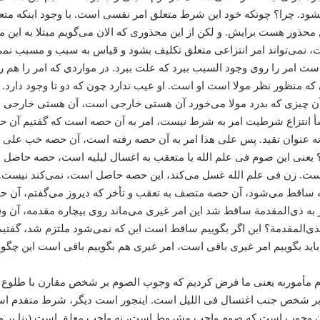
د. چرا؟‌ چونکه خود این شرط متعلق امر نفسی است. با وجود اینکه متعل
‌این محذور هست برایش. و لکن از این محذوری که الان می‌‌گویم مبتلا به ا
 نمی‌تواند امر انتزاعی متعلق تکلیف بشود و قیاس به سبب و مسبب نمی‌
ت امر را روی وجود السبب ببرد که علت ببرد. در مواردی که امر را هم روی
ظور نظر مولا است او است. او عیب ندارد چون که دو تا وجود دارد. مع
ن چیزی که بدرد مولا می‌‌خورد آن هستی خارجی است، ‌آن هستی خارجی منشأ
منشأ انتزاع شرطیت امر به شرط نیست، امر به آن حصه است که گفتیم آن 
ید نه عنوان تقید. پس علی هذا امر به آن حصه رفته است، آن حصه خب علی ذ
یعنی این صوم فی علم الله یا متعقب به اغسال لیلیه است، ‌حصه حاصل
ست. زن فی علم الله غسل می‌‌کند، این حصه حاصل است، نمی‌کند نیست. ب
ت که ساقط می‌‌شود، ‌آن حصه متصف به تعقب و تأخر که دیروز می‌‌گفتم، 
ر به ذی‌المقدمة ساقط شد این امر غیری می‌‌ماند روی بیچاره مقدمه، آ
‌المقدمة؟ این اگر بگوییم ساقط است این که نمی‌شود ملتزم شد، گفتیم 
اید بگوییم امر غیری باقی است، ‌امر غیری هم بگوییم باقی است این چگون
موربه یعنی ما فرض کردیم که وجوب الصوم بر شخص مقارن با طلوع الفج
 بر شخص جنب اغتسال فی اللیل است. اینجور است دیگر، شرط متقدم ا
 وجوب است که صوم واجبِ مشروط است، نه واجب معلق است (بنا بر واج