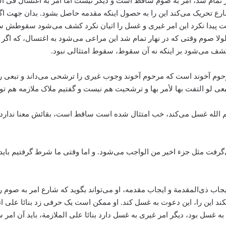
مام شد، امر به صوم ساقط است‌ و دیگر نیست اما امر به اغتسال فی اللی
ع تحریک می‌‌کند این را به حصول اینکه مقدمه حاصل بشود. بدان جهت 
ویت پیدا نکرد این امر غیری و غسل را اتیان نکرد کشف می‌‌شود سقوطش س
ه فلولا صوم وقتی که در نهار تمام شد این مراعی می‌‌شود به اغتسال، که
شف می‌‌شود بر اینکه نه ‌آن سقوط، سقوط امتثالی نبود.
 آخوند است که مرحوم آخوند وجوب غیری را ترشحی می‌‌داند و تبعی را ظا
تبعی لو التفت بها لأمر بها و ترشحیت هم نیست و گفتیم ملاک ملازمه هم
الله غسل می‌‌کند، خب امتثال شده است ‌ساقط است، ‌بقائش معنا ندارد. ا
‌گرفت مثل جزء اخیر من الواجب می‌‌شود. و اما وقتی ما شرط گرفتیم باید
یجاب ذی‌المقدمة و ایجاب مقدمه، او می‌‌تواند بگوید که شارع امر به صوم 
د این را، این دعوت به غسل کند. او ممکن است یک حرفی زد بنائا علی انکار
 غسل بود، دیگر امر غیری به غسل دارد بنائا علی الملازمة، باید آن امر