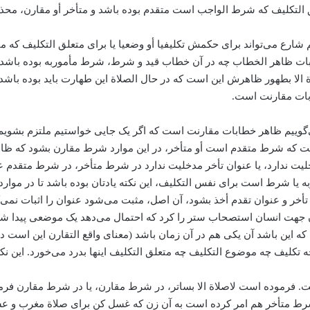
 التکلیف که شرط الواجب است متقدم بوده باشد و متأخر أو مقارن، محذو
م شارع می‌‌تواند برای حکمش تکلیفیا أو وضعیا یا برای متعلق التکلیف که م
اثبات ظاهر الخطاب چه در آن خطاب قید و شرط، شرط مأموربه بوده باش
بطهور ظاهرش این است که در حال الصلاة این طهارت باید بوده باشد، ‌لاصل
ابات مقارنت است.
می‌‌گوییم ظاهر خطابات مقارنت است که اگر یک جایی خواستیم ملتزم بشویم
است که شرط متقدم است أو متأخر، در این موارد شرط مقارن بشود که ظاه
ت ندارد، یا عنوان تأخر مدخلیت ندارد در شرط متأخر، در شرط متقدم عنو
ه یا شرط است برای نفس التکلیف، ‌این نکته یادتان بوده باشد تا در م
خر و عنوان تقدم أخذ بشود، آن اصل، مثبت می‌‌شود عنوان را اثبات نمی‌کند.
 جهت انسان استصحاب ستر را کرد که احتمال می‌‌دهد یک موضعی پیدا شده
ین باشد ‌آن یکی هم در آن زمان باشد (معنای واقع التقارن این است دیگر) ا
کلیف چه موضوع التکلیف چه متعلق التکلیف اینها بدرد می‌‌خورد. این نک
. فرموده است لاصلاة الا بساتر، ‌در شرط مقارن، یا در شرط مقارن فرموده
رط متأخر هم امر کرده است به آن زن که غسل کن برای صلاة مغرب و عشائت. و