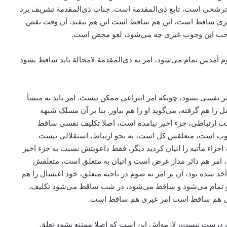
ترشحی است، تابع ذی‌المقدمة‌ است. جناب ذی‌المقدمة‌ تشریف برد
 غیری ساقط است، ‌این هم ساقط است این هم بیفتد. آن وقت نقض
خب این وجوب غیری چه می‌‌شود‌، لغو محض است.
وم أمدش تمام می‌‌شود، امر به ذی‌المقدمة لامحالة باید ساقط بشود
ر نفسی بشود، چونکه امر انتزاعی ممکن نیست. امر باید به منشأ
هم گرفته، می‌‌گوید او را هم بیاور. بنا بر آن مسلک شبهه
اجب ارتباطی، ‌جزء اخیر نیامده است، اصلا تکلیف نفسی ساقط
 وجوب است، متعلقش کل است، به نحو ارتباط، استقلالی نیست
ه اجزاء مأتیه را اتیان کردید دیگر، فقط داعویتش نسبت به جزء اخیر
امر هم دائر مدار غرض است و اتیان به متعلق است، ‌متعلقش
شده بود، آن پر امر به صوم در ناحیه متعلق، خود اغتسال را هم
‌تمام می‌‌شود و ‌ساقط می‌‌شود، در شب ساقط می‌‌شود تکلیف.
 نفسی هم ساقط است امر غیری هم ساقط است.
ک درست نیست، ‌لازمه‌اش این است که اصلا ممتنع بشود تعلق