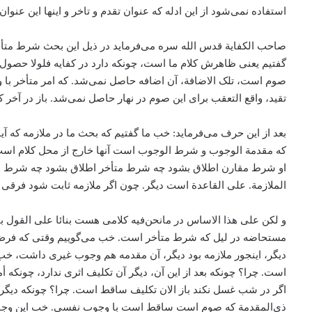
استفاده نمی‌شود از این ادله که عنوان تقدم و تاخر و اینها این عنوان
صاحب الکفایة قدس الله سره می‌‌فرماید در ذیل این بحث شرط متأخری 
گفتیم یعنی ظاهرش کلام ما است، چونکه دارد در کفایه فلولا حصول
صوم است، ‌تلک الاضافة، آن اضافه حاصل نمی‌شد. که امر متأخر با 
تقید، واقع التعقب برای این صوم در نهار حاصل نمی‌شد. باز در آخر 
بعد از این حرف می‌‌فرماید: خب ما گفتیم که بحث ما در ملازمه که 
که مقدمة‌ الوجوب و شرط الوجوب است آنها خارج از محل کلام است، 
او شرط مقارن اطلاق بشود چه شرط متأخر اطلاق بشود ‌چه شرط متق
الملازمة. علی القاعدة است دیگر. چون اگر ملازمه ثابت شود فرقی ند
و لکن علی هذا الاساس در مانحن‌فیه کلامی هست بنائا علی القول 
مستحاضه در لیل که شرط متأخر است. خب می‌‌گوییم وقتی که فرض بفرم
دیگر، اینجور ملازمه بود دیگر، آن مقدمه هم وجوب غیری داشت، ‌خب 
است. چرا؟ چونکه بعد از این آن، ‌دیگر آن تکلیف اثری ندارد، چونک
اگر در شب غسل نکند باز الان تکلیف ساقط است. چرا؟ چونکه دیگ
ذی‌المقدمة‌ که صوم است ساقط است با وجوب نفسی. خب این وجوب 