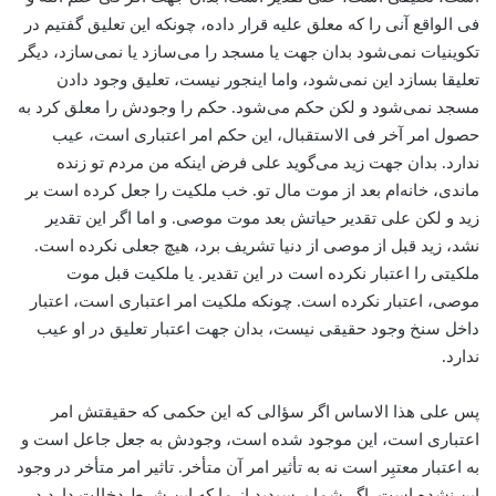
فی الواقع آنی را که معلق‌ علیه قرار داده، چونکه این تعلیق گفتیم در
تکوینیات نمی‌شود بدان جهت یا مسجد را می‌سازد یا نمی‌سازد، ‌دیگر
تعلیقا بسازد این نمی‌شود، و‌اما اینجور نیست، تعلیق وجود دادن
مسجد نمی‌شود و لکن حکم می‌‌شود. حکم را وجودش را معلق کرد به
حصول امر آخر فی الاستقبال، ‌این حکم امر اعتباری است، ‌عیب
ندارد. بدان جهت زید می‌‌گوید علی فرض اینکه من مردم تو زنده
ماندی، خانه‌ام بعد از موت مال تو. خب ملکیت را جعل کرده است بر
زید و لکن علی تقدیر حیاتش بعد موت موصی. و اما اگر این تقدیر
نشد، زید قبل از موصی از دنیا تشریف برد، هیچ جعلی نکرده است.
ملکیتی را اعتبار نکرده است در این تقدیر. یا ملکیت قبل موت
موصی، اعتبار نکرده است. چونکه ملکیت امر اعتباری است، ‌اعتبار
‌داخل سنخ وجود حقیقی نیست، بدان جهت اعتبار تعلیق در او عیب
ندارد.
پس علی هذا الاساس اگر سؤالی که این حکمی که حقیقتش امر
اعتباری است، این موجود شده است، وجودش به جعل جاعل است و
به اعتبار معتبِر است نه به تأثیر امر آن متأخر. تاثیر امر متأخر در وجود
این نشده است. اگر شما پرسیدید از ما که این شرط دخالت دارد در