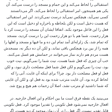
استقبالی را لحاظ می‌‌کند و این حمام و مسجد را درست می‌‌کند. آن
یکی هم همینجور، امر استقبالی را لحاظ می‌‌کند، اگر می‌‌دانستند
کسی نمی‌آید، هیچکس نمی‌آید درست نمی‌کردند. این امر استقبالی
که هست دخیل است و لکن بلحاظه و باحرازه او دخیل است که این
فعل را این فاعل موجود بکند. اتفاقا ایشان آن مسجد را درست کرد با
هزار زحمت، شما هم با دو هزار زحمت این را درست کردید، مسجد
که تمام شد، یک زلزله‌ای آمد تمام این ده و ما فیها و مسجد و اهلها را
همه را از بین برد هیچکس باقی نماند، و لکن آن ده دیگر نه، مسجدش
هست ‌مردم هم دارند نماز می‌‌خوانند در حمامش هم غسل می‌‌کنند.
خب آن چیزی ‌که فعل شما هست، نیت شما را نمی‌گویم، نیت خوب
بود، ‌نیت را نمی‌گویم و لکن فعل شما فعل مصلحت ‌داری نبود، و لکن
فعل او فعل مصلحت‌ دار بود. چرا؟ برای اینکه آن غایت، ‌آنی را که
لحاظ کرده بود، آن غایت مترتب شده بود به فعل او، و لکن آن غایتی
که شما داشتید او مترتب نشد، ‌اصلا آن زحمات هم هیچ و پوچ شد.
می‌بینید یک نقطه فرق است ما بین احکام و این افعال خارجیه. در
افعال خارجیه نمی‌شود فعل تکوینی را تقدیرا موجود کرد. فعل تکوینی
قابل تقدیر نیست. اگر فعل را در آن زمان موجود کردید هست، اگر