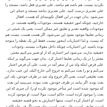
نکردید نیست. هم باشد هم نباشد، ‌علی تقدیری فعل باشد، ‌مسجد را
علی تقدیری درست کنید، علی تقدیری نباشد مسجد و حمام، ‌این
نمی‌شود. بدان جهت در این افعال تکوینیه‌ای که هست، افعال
خارجیه، چونکه امور حقیقیه هستند، موجودات واقعیه هستند، در
موجودات واقعیه تقدیر و تعلیق غیر ممکن است، یعنی یک شیئی در
زمانی تعلیقا موجود بشود این نمی‌شود. اگر هست هست، ‌نیست هم
که نیست. و اما اعتباریات اینجور نیست. فقط این یک نقطه را متوجه
بوده باشید. این اعتباریات چونکه داخل مقولات نیستند، وجودات
حقیقیه ندارند، می‌‌شود امر اعتباری که از او تعبیر می‌‌کنیم معتبَر،
معتبَر را در یک زمانی تعلیقا اعتبار کرد. بدان جهت می‌‌گوید بر اینکه
علی فرض اینکه ولد من از سفر آمد در شب، علی آن فرض اعتبار
می‌‌کنم و تو را بعث می‌‌کنم به خروج الی خارج البلد. این عیب ندارد.
بعث تعلیقی است، یعنی اگر خروج ولد شد در ظرف خودش، بله، ‌این
بعث بوده، اگر نیامد در ظرف خودش، بعث نبوده. می‌‌بینید این بعث
که موجود شده است امر متأخر موجود نکرده او را، آن چیزی که این
بعث را موجود کرده است، حاکم است، مولا است، او موجود کرده
است، ‌او اعتبار کرده است. منتها اعتبارش به نحو قضیه حقیقیه
است، ‌تعلیقی است، علی تقدیر است. بدان جهت اگر فی علم الله و