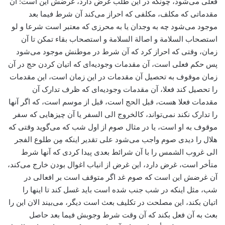
فعلی می‌‌شود، چونکه در این طلب غرض دارد، غرضش این است: آن
مقدماتی که مکلف، ‌مکلفی که احراز می‌‌کند آن شرط فیما بعد
موجود می‌‌شود چه به وجدان یا به محرزی که معتبر است شرعا و لو
استصحاب السلامة و اصالة السلامة و استصحاب بقاء تمکن تا آن
زمان، وقتی که احراز کرد که آن شرط در موطنش موجود می‌‌شود
پس حکم فعلی است، آن مقدمات وجودیه‌ای که اتیان کردن حج در آن
زمان موقوف به تحصیل آن مقدمات در این زمان است، این مقدمات
را تحصیل کند فعلا، آن مقدمات وجودیه‌ای که ظرف تدارک آن
مقدمات فعلا هست، ‌قبل الحج است، قبل از موسم است، که اگر آنها
را تدارک نکند نمی‌تواند، کالخروج الی السفر یا آن چیزهایی که سفر
موقوف به او است، یا در مثال صوم از اول شب که می‌‌گوید وقتی که
هلال را دیدی صوم واجب می‌‌شود علی تقدیر اینکه مِن طلوع الفجر
الی غروب الشمس را با آن شرائط بعدی پیدا کردی که آنها شرط
متأخر است، غرض دارد، این غرض از انیاب اغوال بودن خارج می‌‌کند،
آن غرضش این است که صوم غد اگر متوقف است بر افعالی در
شب، مثل اینکه در شب جنب شده است باید غسل کند تا اینها را
اتیان بکند، ‌این مصلحت در تکلیف بعث است دیگر، می‌‌بیند الان این را
بعث به آن فعل بکند که آن وقت شرط وجوبش فیما بعد حاصل