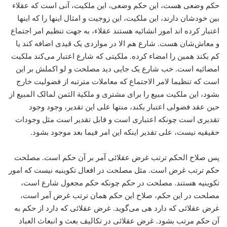
حکم وضعی هست، این حکم وضعی، این ملکیت، آنی است که عقلاء
بین خودشان دارند، این ملکیت، این زوجیت و امثال اینها را که اینها
اعتبار کرده اند امور انشائیه هستند عقلاء، به جهت تنظیم امر اجتماع
و معاش‌شان هست. شارع هم الا در مواردی یک قیدی اضافه کند یا
کم بکند همین را امضاء کرده. ملکیتی که شارع اعتبار می‌‌کند ملکیت
امضائیه است. خب شارع یک جایی دید مصلحت و لو اکملش بر این
است که تنظیما لامر الاجتماع که معاملات مترتبه از فضولیت خارج
بشود، این ملکیت مبیع را برای مشتری و ملکیة الثمن لمالک المبیع از
حین عقد فضولی اعتبار بکند، منتها علی این تقدیر، وجود وجود
تقدیری است چونکه اعتباری است و قابل تقدیر است مثل وجودات
حقیقیه نیست، علی تقدیر اینکه این امر فیما بعد موجود بشود.
پس صلاح الحکم ترتب غرض عقلائی آمر بر آن حکم است. مصلحت
حکم ترتب غرض است. مثل مصلحت در افعال تکوینیه نیست که امور
تکوینیه هستند. مصلحت در حکم چونکه حکم مجعول شارع است،
مصلحت در این حکم، صلاح این حکم همان ترتب غرض آمر است،
غرض عقلائی که دارد هی می‌‌گوید. غرض عقلائی که دارد از حکم به
آن حکم مرتب بشود. غرض عقلائی در تکالیف بعث و انبعاث العباد