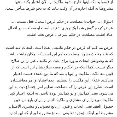
از فضولیت که اینها خارج بشود ملکیت را الان اعتبار بکند منتها
مشروطا به آنکه اجازه در آن وقت بیاید که به نحو شرط متأخر است.
[سؤال: … جواب:] مصلحت در حکم ‌غرض است؛، فعل نیست. …
عرض کردم گوش شما یک چیزی شنیده است او مصلحت در افعال
عباد است. مصلحت در حکم شرعی، ‌غرض بعث است.
عرض می‌‌کنم که غرض در حکم تکلیفی بعث است، انبعاث عبد است
که عبد منبعث بشود. مصلحت حکم این است که امکان داشته باشد
که به وصولش انبعاث بیاورد برای عبد. در تکلیف غیر از این صلاح
دیگر نیست. کما اینکه در احکام وضعیه صلاح‌شان این است که از
قبیل معاملات، ملکیت و اینها باشد که ما بین عقلاء هست اعتبار
می‌‌کنند عقلاء این ملکیت را لتنظیم اجتماعشان و امر معاششان
است، ‌شارع این غرض را که مصلحت تنظیم امر اجتماع دید، به این
می‌‌شود، ‌یعنی کمالش و لو کمالش بوده باشد، ‌به اینکه اعتبار کند
‌ملکیت مبیع را برای مشتری و ملکیة الثمن را برای بایع من حین
حصول العقد یعنی ایجاب و قبول از بایع فضولی و مشتری الاصیل،
مشروطا بر اینکه، ‌(وجود تعلیقی است) ‌مشروطا بر اینکه این اجازه