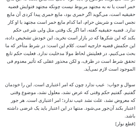
خمر است یا نه به مجتهد مربوط نیست چونکه مجتهد فتوایش قضیه
حقیقیه است، می‌‌گوید اگر خمری بود، ‌مایع خمری پیدا کردی آن مایع
نجس است و شربش حرام، اما کدام مایع خمر است مجتهد با او کار
ندارد. قضیه حقیقیه گفته، اما اگر یک وقتی مثل ولی شرعی حکم
بکند که این شکرها که در بازار است نخرید، این خودش تشخیص داده،
‌این حکمش قضیه خارجیه است. کلام این است: در شرط متأخر که ما
بحث می‌‌کنیم، ‌در فعلیتش لحاظ مولا مدخلیت ندارد. فعلیت حکم تابع
تحقق شرط است در ظرف، و لکن محذور عقلی که تأثیر معدوم فی
الموجود است لازم نمی‌آید.
سوال و جواب: عیب ندارد چون که امر اعتباری است. این را خودمان
گفتیم. گفتیم حکم وقتی که عرض نشد، معلول نشد، موضوع وقتی
که معروض نشد، علت نشد عیب ندارد؛ امر اعتباری است. هر جور
اعتبار بکند آن‌جور می‌‌شود. منتها در این اعتبار باید یک غرضی داشته
باشد.
[قطع نوار]