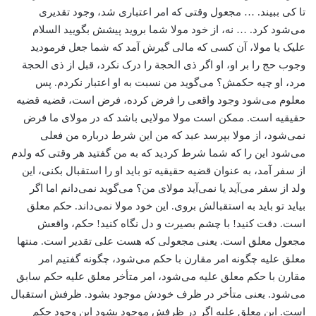
تا کی ببیند. … مجعول وقتی که امر اعتباری شد، وجود تقدیری
می‌‌شود کرد. … نه، از خود مولا شما بروید پیشش بگویید السلام
علیک یا مولا، ‌آن کسی که مالی گیرش آمد که شما جعل فرمودید
وجوب حج را بر او، او اگر ذی الحجة‌ را درک نکرد، ‌قبل از ذی الحجة
مرد، او چیه حکمش؟ می‌‌گوید من نسبت به او اعتبار نکردم. پس
معلوم می‌شود وجود واقعی را فرض کرده، ‌فرض است، ‌قضیه قضیه
حقیقیه است. ممکن است مولا مولایی باشد که در مولای ما فرض
نمی‌شود، از مولا بپرسد عبد که من این شرط درباره من فعلی
می‌‌شود این را که شما شرط کردید که به من گفتید هر وقتی که ولدم
از سفر آمد، ‌به عنوان قضیه حقیقیه تو باید او را استقبال بکنی، این
ولد از سفر می‌آید یا نمی‌آید مولای من؟ می‌‌گوید نمی‌دانم اما اگر
بیاید تو باید به استقبالش بروی. این خود مولا نمی‌داند. حکم ‌معلق
است. دقت کنید! با چشم بصیرت و دل نگاه کنید! حکم، واقعش
مجعول معلق است. یعنی مجعولی که هست علی تقدیر است. منتها
معلق‌ علیه چگونه امر مقارن با حکم می‌‌شود، چگونه گفتیم امر
مقارن با حکم ‌معلق‌ علیه می‌‌شود، ‌امر متأخر معلق ‌علیه حکم سابق
می‌‌شود. یعنی متأخر در ظرف خودش موجود بشود. ظرفش استقبال
است. این معلق علیه اگر در ظرفش موجود بشود این وجود حکم