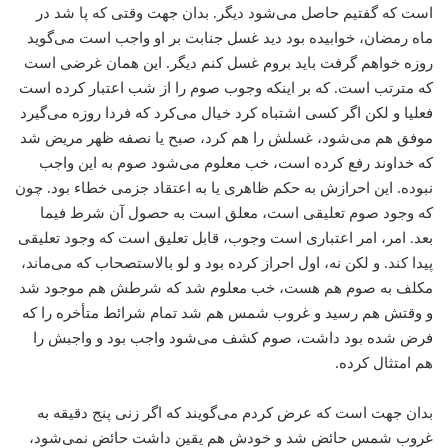
است که گفتیم حاصل می‌‌شود دیگر. بدان جهت وقتی که پا شد در
ماه رمضان، خوابیده بود دید غسل جنابت بر او واجب است می‌‌گوید
روزه خواهم گرفت باید بروم غسل کنم دیگر. این همان غرضی است
که مترتب است. که بر اینکه وجوب صوم را از شب اعتبار کرده است
فعلیا و لکن اگر کسی اشتباه کرد ‌خیال می‌‌کرد که فردا روزه می‌‌گیرد
موفق هم می‌‌شود‌، غسلش را هم کرد، صبح یا نصفه ظهر مریض شد
که خداوند رفع کرده است، خب معلوم می‌‌شود صوم به این واجب
نبوده. این احرازش به حکم ظاهری یا به اعتقاد جزمی خطاء بود. چون
که وجود صوم تعلیقی است، معلق است به حصول آن شرط فیما
بعد. امر، امر اعتباری است وجوب، قابل تعلیق است که وجود تعلیقی
پیدا کند. و لکن نه، اول احراز کرده بود و لو بالاستصحاب که می‌‌ماند،
مکلف به صوم هم هست، خب معلوم شد که شرطش هم موجود شد
و وقتش هم رسید و غروب شمس هم شد تمام شرائط متأخره را که
فرض شده بود داشت، صوم کشف می‌‌شود واجب بود و واجبش را
هم امتثال کرده.
بدان جهت است که عرض کردم می‌‌گویند که اگر زنی پنج دقیقه به
غروب شمس حائض شد و خودش هم یقین داشت حائض نمی‌شود،