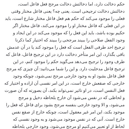
حکم دخالت دارد، اما دخالتش دخالت مرجح فعل فاعل است،
دخالتش دخالت ترجیحی است. یعنی چه؟ یعنی فاعل مختار وقتی
فعلی را موجود می‌‌کند که حکم هم فعل فاعل مختار شارع است، باید
در این فعلی که فاعل مختار او را موجود می‌‌کند، فاعل مختار اگر
حکیم بوده باشد، ‌باید این فعل را که موجود می‌‌کند ‌در این ایجاد و
وجود الفعل صلاحی را ببیند ‌مرجحی را ببیند که اختیار کما ذکرنا
ترجیح احد طرفی الفعل است که فعل را موجود کند یا در آن عدمش
باقی بگذارد، این امر متأخر دخالت دارد در این ترجیح فاعل، فاعل که
طرف وجود را ترجیح می‌‌دهد می‌‌گوید حکم را موجود کنم، در این
ترجیح فاعل مدخلیت دارد. و این را شما می‌‌دانید: آن چیزی که مرجح
فعل فاعل بشود او به وجود خارجی مرجح نمی‌شود، چونکه وجود
خارجی که صقعش خارج است، در این امر نفسی آن اراده و اختیار که
فعل النفس است، در او تاثیر نمی‌تواند بکند، ‌آن بصورته که آن صورت
و لحاظی که در نفس می‌‌شود آن خارج بلحاظه دخیل و مرجح
می‌‌شود، و الا وجود خارجی بنفسه مرجح بشود برای فاعل که فعل را
موجود بکند، این امر غیر معقول است، چونکه خارج از صقع نفس
خارج است. آنی که در نفس موجود می‌‌شود و به وجود نفسی که
لحاظ از او تعبیر می‌‌کنیم او مرجح می‌‌شود، وجود خارجی بلحاظه