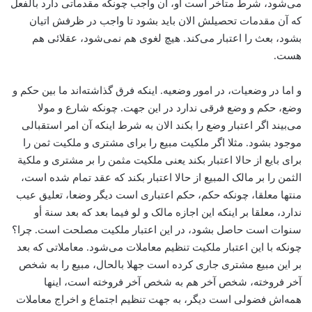
می‌‌شود، ‌شرط متأخر است او، ‌آن واجب چونکه مقدماتی دارد بالفعل
که آن مقدمات تحصیلش الان باید بشود تا واجب در ظرفش اتیان
بشود، ‌بعث را اعتبار می‌‌کند. هیچ لغوی هم نمی‌شود، عقلائی هم
هست.
و اما در وضعیات، ‌در امور وضعیه. اینکه فرق گذاشته‌اند ما بین حکم و
وضع، حکم و وضع فرقی ندارد در این جهت. چونکه شارع و مولا
می‌‌بیند اگر اعتبار وضع را بکند الان به شرط اینکه آن امر استقبالی
موجود بشود. مثلا اگر ملکیت مبیع را برای مشتری و ملکیت ثمن را
برای بایع از حالا اعتبار بکند یعنی ملکیت مثمن را بر مشتری و ملکیة‌
الثمن را بر مالک المبیع از حالا اعتبار بکند که عقد تمام شده است،
‌منتها معلقا، چونکه حکم، ‌حکم اعتباری است دیگر وضعا، تعلیق عیب
ندارد، معلقا بر اینکه این اجازه مالک و لو فیما بعد که بعد سنة أو
سنوات است حاصل بشود، در این اعتبار ملکیت مصلحت است. چرا؟
چونکه با این اعتبار ملکیت تنظیم معاملات می‌‌شود. معاملاتی که بعد
بر این مبیع ‌مشتری جاری کرده است جهلا بالحال، مبیع را به شخص
آخر فروخته، ‌شخص آخر هم به شخص آخر فروخته است، اینها
همه‌اش فضولی است دیگر، به جهت تنظیم اجتماع و اخراج معاملات