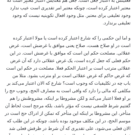
فعلیتش به اعتبار جعل است. جعل هم معنایش اعتبار معتبِر است که
معتبر اعتبار کرده است، چونکه معتبر امر تقدیری است عیب ندارد
وجود تعلیقی برای معتبر. مثل وجود افعال تکوینیه نیست که وجود
تعلیقی برندارد.
و اما این حکمی را که شارع اعتبار کرده است یا مولا اعتبار کرده
است در او صلاح هست، صلاح یعنی موافق با غرضش است، غرض
عقلائی. مصلحت حکم این است که موافق با غرضش است. در این
حکم فعلی که جعل کرده است، یک غرض عقلائی دارد که آن غرض
عقلائی مترتب است بر اعتبار الحکم فعلا. مصلحت در حکم این است
که غرض حاکم که غرض عقلائی است بر او مترتب بشود. مثلا من
باب چه در تکلیفیات که وجوب است؟ شارع که الان اعتبار می‌‌کند بر
مکلفی که مالی را دارد که وافی است به مصارف الحج، وجوب حج را
بر او فعلا اعتبار می‌‌کند و لکن مشروطا بر اینکه، مشروطنش را هم
گفتیم ‌شرط فلسفی نیست که مؤثر باشد، بلکه ‌مرجح است لحا‌ظ آن
متأخر، این مشروطا بر اینکه این متأخر که تمکن از ادراک حج است در
موسم الحج، ‌در این مکلف موجود بوده باشد، چونکه در این طلب که
الان فعلی می‌‌شود، علی تقدیری که آن شرط در ظرفش فعلی شد