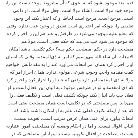
فیما بعد موجود بشود که به نحوی که آن مشروط موجد نیست این را،
موجد خود مولا است، ‌انشاء مولا است، جعل مولا است، او داعی
است، مرجح است. مرجح است لحاظ او که اعتبار بکند این وجود
تعلیقی را، چونکه امر اعتباری است تعلیق در وجود عیب ندارد. وقتی
که معلق‌علیه موجود می‌‌شود در ظرفش و عبد هم این را احراز کرده
که موجود می‌‌شود خب می‌‌بیند که حکم فعلی است. مولا هم
مصلحت دارد در حکم. مصلحت حکم چیه؟ حکم تکلیفی باشد امکان
الانبعاث. ان شاء الله می‌‌رسیم که امر به ذی‌المقدمة وقتی که انسان
او را احراز کرد همان امر انبعاث می‌‌آورد عبد را به مقدماتش. خواهیم
گفت مقدمه واجب وجوب شرعی مولوی ندارد. همان احراز امر که
مولا به ذی‌المقدمة امر دارد وقتی که عبد او را احراز کرد و احراز کرد
که ذی‌المقدمة و لو در ظرفش موقوف به اتیان این افعال است و لو
فعلا، خب باید اتیان بکند چونکه تکلیف فعلی است و تکلیف فعلی را
می‌‌داند. پس مصلحتی که در تکلیف است همان مصلحت بعثی است
که بعد از اینکه تکلیف فعلی شد، علم به او امکان داشته باشد که
انبعاث بیاورد برای عبد، ‌همان غرض مترتب است. لغویت نیست،
‌انیاب اغوال نیست. و اما در احکام وضعیه آن مصلحتی، امور اعتباریه
هستند، مصلحت در افعال تکوینیه نیستند اینها، این مصلحتی که در