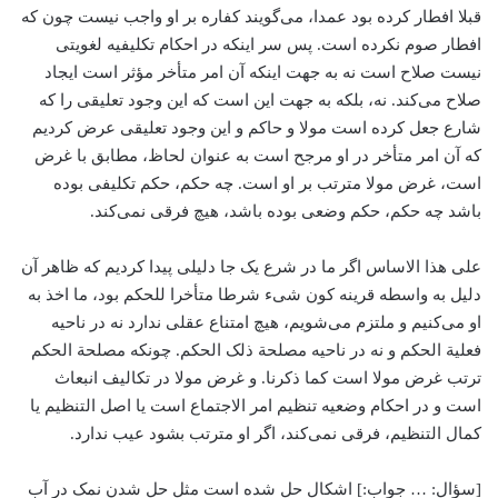
قبلا افطار کرده بود عمدا، می‌‌گویند کفاره بر او واجب نیست چون که
افطار صوم نکرده است. پس سر اینکه در احکام تکلیفیه لغویتی
نیست صلاح است نه به جهت اینکه آن امر متأخر مؤثر است ایجاد
صلاح می‌‌کند. نه، بلکه به جهت این است که این وجود تعلیقی را که
شارع جعل کرده است مولا و حاکم و این وجود تعلیقی عرض کردیم
که آن امر متأخر در او مرجح است به عنوان لحاظ، مطابق با غرض
است، غرض مولا مترتب بر او است. چه حکم، ‌حکم تکلیفی بوده
باشد چه حکم، حکم وضعی بوده باشد، ‌هیچ فرقی نمی‌کند.
علی هذا الاساس اگر ما در شرع یک جا دلیلی پیدا کردیم که ظاهر آن
دلیل به واسطه قرینه کون شیء شرطا متأخرا للحکم بود، ما اخذ به
او می‌‌کنیم و ملتزم می‌‌شویم، هیچ امتناع عقلی ندارد نه در ناحیه
فعلیة الحکم و نه در ناحیه مصلحة ذلک الحکم. چونکه مصلحة الحکم
ترتب غرض مولا است کما ذکرنا. و غرض مولا در تکالیف انبعاث
است و در احکام وضعیه تنظیم امر الاجتماع است یا اصل التنظیم یا
کمال التنظیم، فرقی نمی‌کند، اگر او مترتب بشود عیب ندارد.
[سؤال: … جواب:] اشکال حل شده است مثل حل شدن نمک در آب