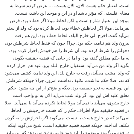
است، اعتبار حکم هست الان، الان هست. … عرض کردم شرط به
معنای فلسفی که مؤثر باشد او در این و موجد این باشد، ‌نیست.
موجد این اعتبار شارع است و لکن لحاظ مولا اگر خطاء بود، ‌فرض
بفرمایید، مولا اگر لحاظش خطاء بود، ‌لحاظ کرده بود که ولد از سفر
می‌آید گفت اخرج الی خارج البلد، لحاظ خطاء بود، ‌این هم رفت
بیرون ولد هم نیامد، ‌حکم بود. چرا؟ چون که فقط لحاظ شرطش بود،
دخولش را شرط کرده بود، ‌آن شرط را هم خودش احراز کرده بود،
به ما حکم مطلق گفته بود. و اما در جایی که قضیه حقیقیه بگوید،
بگوید اگر ولد من می‌آید استقبال خارج البلد برو، ‌عبد هم احراز کرده
که ولد امشب می‌آید، رفت به خارج بلد، این ولد نیامد، ‌کشف می‌‌شود
که نه، اصلا حکم نداشت، تکلیف نداشت امروز. چرا؟ چونکه شرطش
این بود قضیه به نحو حقیقیه بود. دیگه واضح‌تر از این چه بشود. حکم
معلق علیه اش این بود اگر ولد شب می‌آید الان به تو واجب است
خارج بشوی، می‌آید یا نمی‌آید مولا لحاظ نکرده می‌آید یا نمی‌آید. اصلا
در قضیه حقیقیه مولا اطراف حکم را که هست خارجیتش را لحاظ
نمی‌کند که در خارج هست یا نیست. می‌‌گوید اگر، احرازش را به گردن
مکلف انداخته. چونکه قضیه قضیه حقیقیه است، ‌شیخ می‌‌گوید اینکه
در فقه می‌‌گویند موضوع را باید خود عامی تشخیص بدهد که این مایع