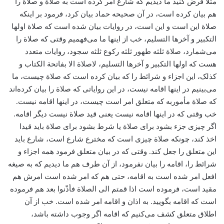
مثلا فرض کنید ما دیدیم که شارع امر کرده است به صلاة و صلاة‌ را
هم بیان کرده است، در آن صحیحه حماد بیان کرد، فرمود بر اینکه
صلاة این است و این است، ‌در روایات بیان شده است که صلاة اولها
التکبیر و آخرها التسلیم، خب از اینها ما می‌فهمیم وقتی که صلاة را
می‌شمارد، ‌صلاة ثلثه طهور ثلثه رکوع ثلثه سجود، روایات متعدد
هست که اولها التکبیر و آخرها التسلیم، لاصلاة‌ الا بفاتحة الکتاب و
کذلک، این اجزاء و شرائط را که بیان کرده است که صلاة چیست، ما
می‌بینیم در اینها اقامه نیست، در این روایاتی که صلاة‌ را بیان کرده‌اند
که صلاة مأموربه که متعلق امر است چیست، در اینها اقامه نیست.
خب وقتی که در اینها اقامه نیست یعنی قید صلاة نیست دیگر اقامه.
اگر چیزی جزء بشود برای صلاة یا شرط بشود برای صلاة باید قیدا
اخذ کند، چونکه صلاة‌ چیزی است که مخترع شارع است، شارع باید
این متعلق را جعل کند. وقتی که در بیان متعلق فرمود همه اجزاء و
شرائط را، ‌اقامه را بیان نفرمود، از آن طرف هم ما دیدیم که به صیغه
افعل امر شده است به اقامه، حتی هم که امر شده است ‌امرش هم
مقید است، فرموده است اذا قمتم الی الصلاة فأذّنوا بعد هم فرموده
است که اقامه بگویید. به اذان و اقامه امر شده است. خب از آن
اطلاق متعلق کشف می‌کنیم که اقامه اگر وجوب داشته باشد،