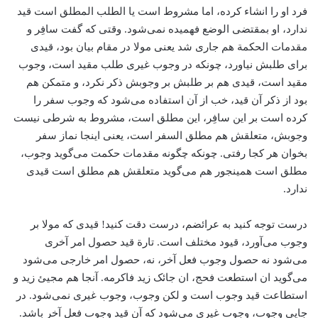
فرد او را انشاء کرده، اما مشروط است یا الطلب المطلق است ‌قید
ندارد، او بمقتضی الوضع فهمیده نمی‌شود. وقتی که گفت سافِر و
مقدمات الحکمة‌ هم جاری شد یعنی مولا در مقام بیان بود، ‌قیدی
برای طلبش نیاورد، چونکه در وجوب غیری طلب ‌مقید است، ‌وجوب
‌مقید است، قیدی هم بر طلبش ‌بر وجوبش ذکر نکرد، و متمکن هم
بود از ذکر آن قید، ‌خب از آن استفاده می‌شود که وجوب سفر را
کرده است بر این سافِر، این مطلق است، مشروط به شرطی نیست
وجوبش، متعلقش هم مطلق السفر است، یعنی اینجا نماز سفر
بخوان هر کجا رفتی. چونکه چگونه مقدمات حکمت می‌گوید وجوب،
‌مطلق است همینجور هم می‌گوید متعلقش هم مطلق است قیدی
ندارد.
درست توجه کنید به عرائضم، درست دقت کنید! قیدی که مولا بر
وجوب می‌آورد، قیود مختلف است. تارة قید حصول امر آخری
می‌شود نه حصول وجوب فعل آخر، نه، حصول امر خارجی می‌شود
می‌گوید ان استطعت فحج، ان جائک زید فاکرمه. آنجا هم مجیئ زید و
استطاعت قید وجوب است و لکن وجوب، وجوب غیری نمی‌شود. در
جایی وجوب، ‌وجوب غیری می‌شود که آن قید وجوب فعل آخر باشد.