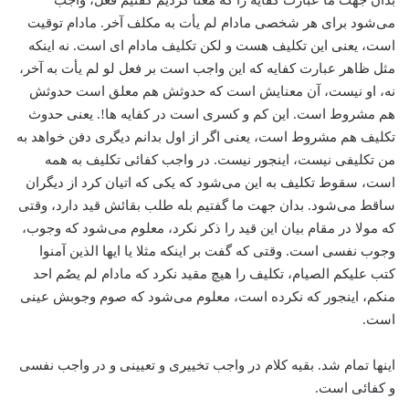
‌بدان جهت ما عبارت کفایه را که معنا کردیم گفتیم فعل، واجب
می‌شود برای هر شخصی مادام لم یأت به مکلف آخر. مادام توقیت
است، یعنی این تکلیف هست و لکن تکلیف مادام ‌ای است. نه اینکه
مثل ظاهر عبارت کفایه که این واجب است بر فعل لو لم یأت به آخر،
نه، ‌او نیست، آن معنایش است که حدوثش هم معلق است حدوثش
هم مشروط است. این کم و کسری است در کفایه ها!. یعنی حدوث
تکلیف هم مشروط است، یعنی اگر از اول بدانم دیگری دفن خواهد به
من تکلیفی نیست، اینجور نیست. در واجب کفائی تکلیف به همه
است، سقوط تکلیف به این می‌شود که یکی که اتیان کرد از دیگران
ساقط می‌شود. بدان جهت ما گفتیم بله طلب بقائش قید دارد، وقتی
که مولا در مقام بیان این قید را ذکر نکرد، معلوم می‌شود که وجوب،
وجوب نفسی است. وقتی که گفت بر اینکه مثلا یا ایها الذین آمنوا
کتب علیکم الصیام، تکلیف را هیچ مقید نکرد که مادام لم یصُم احد
منکم، اینجور که نکرده است، معلوم می‌شود که صوم وجوبش عینی
است.
اینها تمام شد. بقیه کلام در واجب تخییری و تعیینی و در واجب نفسی
و کفائی است.