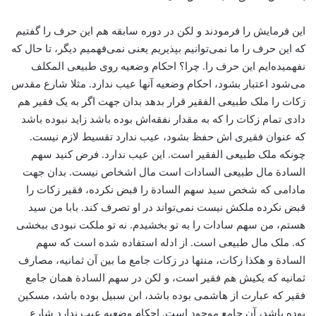
این فرمایش را فرمودند و لکن در دوره سابقه هم این حرف را گفتیم
که این حرف را ما نمی‌توانیم بپذیریم یعنی نمی‌فهمیم دیگر، ‌تا حال که
نفهمیده‌ایم این حرف را. چرا؟ احکام وضعیه روی طبیعی المکلف
می‌شود اعتبار بشود، احکام وضعیه آنها عیب ندارد. مثلا شارع مقدس
زکات را ملک طبیعی الفقیر قرار بدهد بدان جهت اگر به یک فقیر هم
دادی تمام زکات را که به مقدار نفقه‌اش بوده باشد زاید نبوده باشد
که عنوان فقیری اش حفظ بشود، ‌عیب ندارد تقسیط لازم نیست.
چونکه ملک طبیعی الفقیر است. این عیب ندارد. فرض کنید سهم
السادة مال طبیعی السادات است مال اشخاص نیست. بدان جهت
مادامی که شخص سید سهم السادة‌ را قبض نکرده، فقیر زکات را
قبض نکرده ملکش نیست نمی‌تواند در او تصرف کند. بابا من سید
هستم، من سهم سادات را به تو بخشیدم. نه تو ملکت نبودی ببخشی
که. ملک مال طبیعی است. از ادله استفاده شده است که سهم
السادة و هکذا زکات، ‌منتها در زکات جامع ما بین آن ثمانیه، ‌مصارف
ثمانیه که یکیش هم فقیر است، و لکن در سهم السادة همان جامع
فقیر که عبارت از هاشمی بوده باشد، ابن سبیل بوده باشد، ‌مسکین
بوده باشد، ‌آن جامع موجود است. احکام وضعیه عیب ندارد شارع