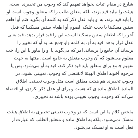
شارع در مقام اثبات بخواهد تفهیم کند که وجوب من تخییری است،
‌هیئت را نباید قید بزند، بلکه متعلق طلب را که متعلق وجوب است ‌او
را باید قید بزند، به او باید عدل ذکر کند به کلمه أو، بگوید صُم أو اطعم
ستین مسکینا‌ یا یجب علیک الصوم أو اطعام ستین مسکینا که فعل
آخر را که اطعام ستین مسکینا است، ‌این را قید قرار بدهد، ‌قید یعنی
عدل قرار بدهد. ‌قید به أو، ‌به کلمه واو جمع نه، ‌به أو که تخییر را
برساند ‌آن جامع را برساند. امر که می‌گوید یا او را بیاور یا این را، ‌خب
معلوم می‌شود که آن وجوب متعلق به جامع است، منتها به جهت
تفهیم جامع برای متعلق باید قید ذکر کند، ‌قید به أو می‌شود. پس یا
مرحوم آخوند اطلاق الهیئة‌ لاتقتضی که وجوب، تعیینی بشود، در
وجوب تخییری هم هیئت مطلق است مثل وجوب تعیینی. اطلاق
المادة، ‌اطلاق ماده‌ای که هست و برای او عدل ذکر نکردن، او اقتضاء
می‌کند که وجوب، وجوب تعیینی بوده باشد نه تخییری.
ملخص کلام ما این است که در وجوب تعیینی تخییری به اطلاق هیئت
تمسک نمی‌شود، بلکه به اطلاق ماده و متعلق الطلب که عبارت از
فعل است به او تمسک می‌شود.