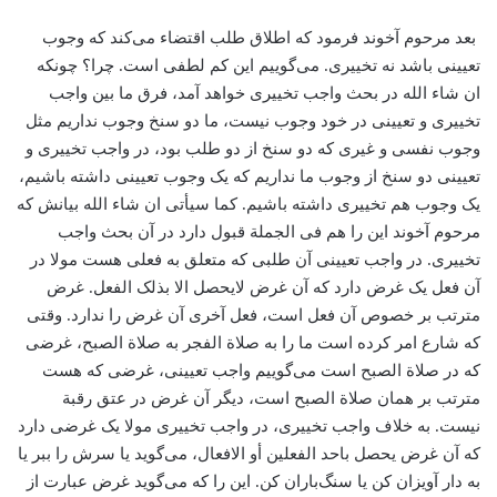
بعد مرحوم آخوند فرمود که اطلاق طلب اقتضاء می‌کند که وجوب
تعیینی باشد نه تخییری. می‌گوییم این کم لطفی است. چرا؟ چونکه
ان شاء‌ الله در بحث واجب تخییری خواهد آمد، ‌فرق ما بین واجب
تخییری و تعیینی در خود وجوب نیست، ما دو سنخ وجوب نداریم مثل
وجوب نفسی و غیری که دو سنخ از دو طلب بود، در واجب تخییری و
تعیینی دو سنخ از وجوب ما نداریم که یک وجوب تعیینی داشته باشیم،
‌یک وجوب هم تخییری داشته باشیم. کما سیأتی ان شاء الله بیانش که
مرحوم آخوند این را هم فی الجملة‌ قبول دارد در آن بحث واجب
تخییری. در واجب تعیینی آن طلبی که متعلق به فعلی هست مولا در‌
آن فعل یک غرض دارد که آن غرض لایحصل الا بذلک الفعل. غرض
مترتب بر خصوص آن فعل است، فعل آخری آن غرض را ندارد. وقتی
که شارع امر کرده است ما را به صلاة الفجر به صلاة الصبح، ‌غرضی
که در صلاة الصبح است می‌گوییم واجب تعیینی، ‌غرضی که هست
مترتب بر همان صلاة الصبح است، دیگر آن غرض در عتق رقبة
نیست. به خلاف واجب تخییری، در واجب تخییری مولا یک غرضی دارد
که آن غرض یحصل باحد الفعلین أو الافعال، می‌گوید یا سرش را ببر یا
به دار ‌آویزان کن یا سنگ‌باران کن. این را که می‌گوید غرض عبارت از