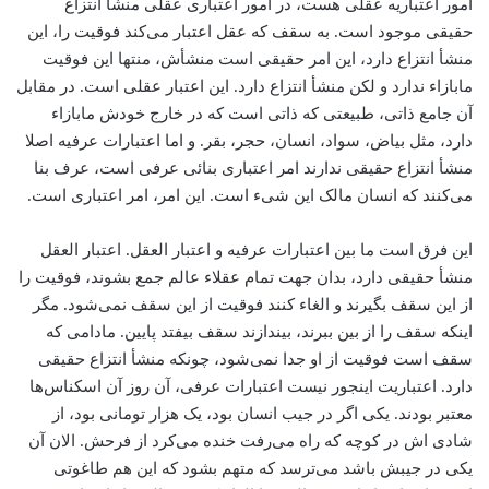
امور اعتباریه عقلی هست، ‌در امور اعتباری عقلی منشأ انتزاع
حقیقی موجود است. به سقف که عقل اعتبار می‌کند فوقیت را، این
منشأ انتزاع دارد، این امر حقیقی است منشأش، منتها این فوقیت
مابازاء ندارد و لکن منشأ انتزاع دارد. این اعتبار عقلی است. در مقابل
آن جامع ذاتی، طبیعتی که ذاتی است که در خارج خودش مابازاء
دارد، مثل بیاض، سواد، انسان، حجر، بقر. و اما اعتبارات عرفیه اصلا
منشأ انتزاع حقیقی ندارند امر اعتباری بنائی عرفی است، عرف بنا
می‌کنند که انسان مالک این شیء است. این امر، امر اعتباری است.
این فرق است ما بین اعتبارات عرفیه و اعتبار العقل. اعتبار العقل
منشأ حقیقی دارد، بدان جهت تمام عقلاء عالم جمع بشوند، فوقیت را
از این سقف بگیرند و الغاء کنند فوقیت از این سقف نمی‌شود. مگر
اینکه سقف را از بین ببرند، بیندازند سقف بیفتد پایین. مادامی که
سقف است فوقیت از او جدا نمی‌شود، چونکه منشأ انتزاع حقیقی
دارد. اعتباریت اینجور نیست اعتبارات عرفی، آن روز آن اسکناس‌ها
معتبر بودند. یکی اگر در جیب انسان بود، یک هزار تومانی بود، از
شادی اش در کوچه که راه می‌رفت خنده می‌کرد از فرحش. الان آن
یکی در جیبش باشد می‌ترسد که متهم بشود که این هم طاغوتی