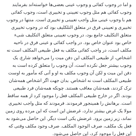
و اما در وجوب کفائی و وجوب عینی بعضی‌ها خواسته‌اند بفرمایند
وجوب کفائی هم مثل وجوب تعیینی و تخییری است، وجوب کفائی
هم با وجوب عینی مثل واجب تعیینی و تخییری است. منتها در وجوب
تخییری و تعیینی فرق در متعلق التلکلیف بود که در وجوب تخییری
متعلق التکلیف جامع بود، ‌در وجوب تعیینی متعلق التکلیف شیء
خاص بود ‌عنوان خاص بود. در واجب کفائی و عینی فرق در ناحیه
مکلف است، در واجب کفائی مکلف به فعل طبیعی المکلف است نه
اشخاص، از طبیعی المکلف این دفن میت را می‌خواهد شارع. یک
وجوب بیشتر جعل نکرده است، آن وجوب را متعلق کرده است به
دفن این میت و لکن آن وجوب مکلف به او و آنی که مأمور به اوست
‌طبیعی المکلف است نه اشخاص. بدان جهت اگر اشخاص همه‌شان
ترک کردند، همه‌شان معاقب هستند. چونکه همه‌شان فرد طبیعی
بودند. اگر در خارج طبیعی المکلف فعل را موجود کرد از همه ساقط
است. برهانش را همینجور فرمودند. فرمودند که مثل واجب تخییری
مولا یک غرض بیشتر ندارد، غرضش این است که این مرده روی زمین
نماند، ‌زیر زمین برود. غرضش یکی است دیگر. این حاصل می‌شود به
فعل یک مکلف، صرف الوجود المکلف. صرف وجود مکلف وقتی که
این فعل را موجود کرد، این حاصل می‌شود.