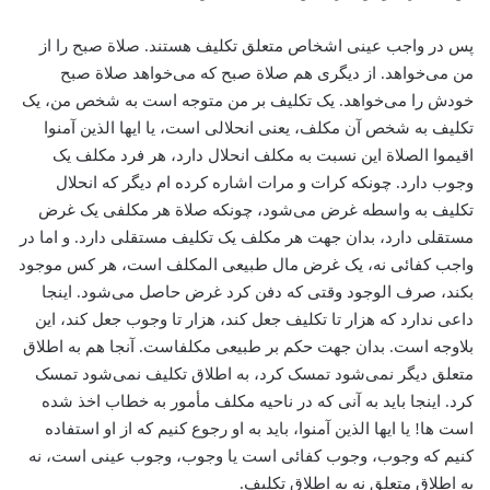
پس در واجب عینی اشخاص متعلق تکلیف هستند. صلاة صبح را از
من می‌خواهد. از دیگری هم صلاة صبح که می‌خواهد صلاة صبح
خودش را می‌خواهد. یک تکلیف بر من متوجه است به شخص من، ‌یک
تکلیف به شخص آن مکلف، یعنی انحلالی است، یا ایها الذین آمنوا
اقیموا الصلاة این نسبت به مکلف انحلال دارد، هر فرد مکلف یک
وجوب دارد. چونکه کرات و مرات اشاره کرده ام دیگر که انحلال
تکلیف به واسطه غرض می‌شود، چونکه صلاة‌ هر مکلفی یک غرض
مستقلی دارد، بدان جهت هر مکلف یک تکلیف مستقلی دارد. و اما ‌در
واجب کفائی نه، یک غرض مال طبیعی المکلف است، هر کس موجود
بکند، ‌صرف الوجود وقتی که دفن کرد غرض حاصل می‌شود. اینجا
داعی ندارد که هزار تا تکلیف جعل کند، ‌هزار تا وجوب جعل کند، این
بلاوجه است. بدان جهت حکم بر طبیعی مکلفاست. آنجا هم به اطلاق
متعلق دیگر نمی‌شود تمسک کرد، به اطلاق تکلیف نمی‌شود تمسک
کرد. اینجا باید به آنی که در ناحیه مکلف مأمور به خطاب اخذ شده
است ها! یا ایها الذین آمنوا، ‌باید به او رجوع کنیم که از او استفاده
کنیم که وجوب، وجوب کفائی است یا وجوب، وجوب عینی است، نه
به اطلاق متعلق نه به اطلاق تکلیف.