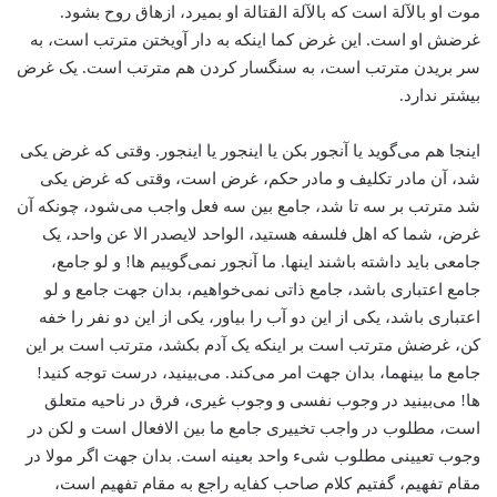
موت او بالآلة است که ‌بالآلة القتالة او بمیرد، ‌ازهاق روح بشود.
غرضش او است. این غرض کما اینکه به دار آویختن مترتب است، ‌به
سر بریدن مترتب است، به سنگسار کردن هم مترتب است. یک غرض
بیشتر ندارد.
اینجا هم می‌گوید یا آنجور بکن یا اینجور یا اینجور. وقتی که غرض یکی
شد، آن مادر تکلیف و مادر حکم، غرض است، وقتی که غرض یکی
شد مترتب بر سه تا شد، جامع بین سه فعل واجب می‌شود، چونکه آن
غرض، شما که اهل فلسفه هستید، ‌الواحد لایصدر الا عن واحد، یک
جامعی باید داشته باشند اینها. ‌ما آنجور نمی‌گوییم ها! و لو جامع،
جامع اعتباری باشد، جامع ذاتی نمی‌خواهیم، بدان جهت جامع و لو
اعتباری باشد، ‌یکی از این دو آب را بیاور، ‌یکی از این دو نفر را خفه
کن، غرضش مترتب است بر اینکه یک آدم بکشد، مترتب است بر این
جامع ما بینهما، ‌بدان جهت امر می‌کند. می‌بینید، ‌درست توجه کنید!
ها! می‌بینید در وجوب نفسی و وجوب غیری، ‌فرق در ناحیه متعلق
است، مطلوب در واجب تخییری جامع ما بین الافعال است و لکن در
وجوب تعیینی مطلوب شیء واحد بعینه است. بدان جهت اگر مولا در
مقام تفهیم، گفتیم کلام صاحب کفایه راجع به مقام تفهیم است،