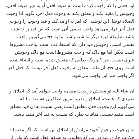
این فعلی را که واجب کرده است به صیغه افعل أو به غیر صیغه افعل،
وجوبش را مقید بکند و معلق بکند به وجوب فعل آخر، بگوید اذا وجبت
الصلاة توضأ، این توضئی که امر به او می‌کند و قید وجوب را وجوب
فعل آخر قرار می‌دهد واجب نفسی آنی است که این قید را نداشته
باشد نه اینکه قیود دیگر نداشته باشد. ما به حج می‌گوییم واجب
نفسی است، وجوبش قید دارد که استطاعت است، واجب مشروط
است دیگر. اما مع ذلک که واجب مشروط است مع ذلک وجوبش
غیری نیست. چرا؟ چونکه طلبی که متعلق شده است و ‌انشاء شده
است روی حج، ‌آن طلب معلق به وجوب فعل آخر نیست که فعل آخر
اگر واجب شد این واجب می‌شود.
ان شاء الله توضیحش در بحث مقدمه واجب خواهد آمد که اطلاق و
تقییدی که هست، اطلاق و تقیید امرین اضافیین هستند، ما که
می‌گوییم این وجوب فعل مطلق است یعنی نسبت به آن قید مطلق
است مقید نیست، منافات ندارد که نسبت به قید آخر مقید باشد.
بدان جهت مرحوم آخوند مرادش از اطلاق این است که اگر مقدمات
حکمت جاری شد در آنی که مطلوب به صیغه افعل است که یکی از