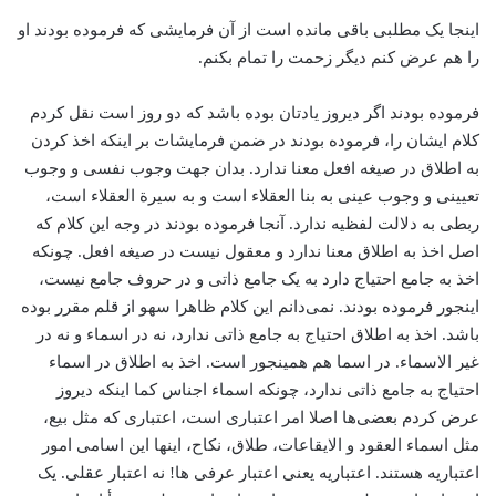
اینجا یک مطلبی باقی مانده است از آن فرمایشی که فرموده بودند او
را هم عرض کنم دیگر زحمت را تمام بکنم.
فرموده بودند اگر دیروز یادتان بوده باشد که دو روز است نقل کردم
کلام ایشان را، فرموده بودند در ضمن فرمایشات بر اینکه اخذ کردن
به اطلاق در صیغه افعل معنا ندارد. بدان جهت وجوب نفسی و وجوب
تعیینی و وجوب عینی به بنا العقلاء است و به سیرة العقلاء است،
‌ربطی به دلالت لفظیه ندارد. آنجا فرموده بودند در وجه این کلام که
اصل اخذ به اطلاق معنا ندارد و معقول نیست در صیغه افعل. چونکه
اخذ به جامع احتیاج دارد به یک جامع ذاتی و در حروف جامع نیست،
اینجور فرموده بودند. نمی‌دانم این کلام ظاهرا سهو از قلم مقرر بوده
باشد. اخذ به اطلاق احتیاج به جامع ذاتی ندارد، نه در اسماء و نه در
غیر الاسماء. در اسما هم همینجور است. اخذ به اطلاق در اسماء‌
احتیاج به جامع ذاتی ندارد، چونکه اسماء اجناس کما اینکه دیروز
عرض کردم بعضی‌ها اصلا امر اعتباری است، اعتباری که مثل بیع،
مثل اسماء العقود و الایقاعات، ‌طلاق، نکاح، اینها این اسامی امور
اعتباریه هستند. اعتباریه یعنی اعتبار عرفی ها! نه اعتبار عقلی. یک