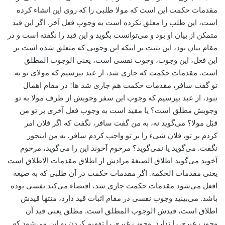
مقدمات حکمت این است که مولا طلبی را که روی این انشاء کرده
است، این طلب را معلق نکرده است به وجوب فعل آخر. اگر این قید
متمکن از بیان او بود و می‌‌توانست بگوید و این قید را نگفته است و در
مقام بیان بود، ‌این یثبت بر اینکه این وجوبی که متعلق شده است بر
این فعل، این وجوب، وجوب نفسی است، یعنی الوجوب المطلق
است. مقدمات حکمت که جاری شد، از عبد بپرسیم که مولای تو به
تو گفت سافر‌، مقدمات حکمت هم جاری شد ها! در مقام اهمال
نبود، از عبد بپرسیم که وجوب این سفر وجوبش از طرف مولا به تو
وجوبش مطلق است؟ یا مقید است به وجوب فعل آخری بر تو من
قبَل مولا؟ می‌گوید نه، به من گفت سافر، نگفت که اگر فلان امر
کردم بر تو، فلان شیء‌ را بر تو واجب کردم سافر. به من اینجور
نگفت. می‌گوید یا نمی‌گوید؟ مرحوم آخوند این را می‌گوید، مرحوم
آخوند می‌گوید اطلاق الصیغة مرادش از اطلاق مقدمات الاطلاق است
یعنی مقدمات الحکمة. اگر مقدمات حکمت در آن طلبی که به صیغه
افعل می‌شود ‌مقدمات حکمت جاری شد، اقتضاء می‌کند نفسی بوده
باشد. می‌بینید وجوب نفسی در مقام اثبات قید دارد، منتها قیدش
اطلاق است، قیدش الوجوب المطلق است. مطلق یعنی ‌قید آن
وجوب غیری را ندارد. وجوب غیری را تفهیم کردن به این می‌شود که