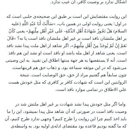
اشکال ندارد بر وصیت کافر، آن عیب ندارد.
این روایت مقتضایش این است بر طبق این صحیحه‌ی حلبی است که
در اول؛ یعنی روایت اولی در همین باب، «سَأَلْتُ أَبَا عَبْدِ اللَّهِ (علیه
السلام) هَلْ تَجُوزُ شَهَادَةُ أَهْلِ الذِّمَّةِ- عَلَى غَيْرِ أَهْلِ مِلَّتِهِمْ» یعنی کَأنّ
بر اهل ملتشان نافذ است بر غیر اهل ملتشان نافذ است یا نه؟ «قَالَ
نَعَمْ إِنْ لَمْ يُوجَدْ مِنْ أَهْلِ مِلَّتِهِمْ»، اگر شاهد از اهل ملت پیدا نشد نافذ
است. یعنی شاهد از اهل مله باشد او نافذ است او نشد این هم نافذ
است. أنه لا یستقصها به هر جهة منتها اطلاق این تقیید به این وصیتی
می‌شود که در این موثقه سماعه بود. و ذهاب حق هم قرینه­است.
چون سابقاً هم گفتیم مراد از حق، حق الوصایت است. نتیجة
الروایتین این است که شهادت کافر بر کافری که مثل خودش هست
علي الاطلاق در تمامی موارد نافذ است.
واما اگر مثل خودش پیدا نشد شهادت بر غیر اهل ملتش شد در
وصیت نافذ است در صورتی که آن شاهد مثل پیدا نمی­شود، این را ما
باید اخذ کنیم چرا این روایت را طرح کنیم؟ وجهی ندارد طرح کنیم، آن
که ما گفته بودیم قاعده بود مقتضای ادله‌ی اولیه بود. به واسطه‌ی