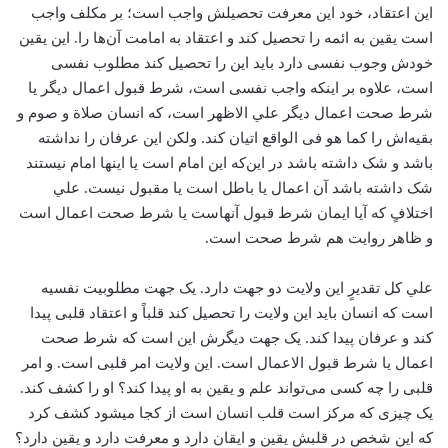
این اعتقاد، خود این معرفت تحصیلش واجب است؛ بر مکلف واجب
است یقین به ائمه را تحصیل کند و اعتقاد به امامت آن‌ها را. این یقین
خودش وجوب نفسی دارد باید این را تحصیل کند مطلوب نفسی
است، علاوه بر اینکه واجب نفسی است، شرط قبول اعمال دیگر یا
شرط صحت اعمال دیگر علي الاظهر است، که انسان صلاة و صوم و
بقیه‌اش را کما هو فی الواقع اتیان کند. ولکن این عرفان را نداشته
باشد و شک داشته باشد در این‌كه این امام است یا این­ها امام نیستند
شک داشته باشد آن اعمال یا باطل است یا مقبول نیست. علي
اختلافٍ که آیا ایمان شرط قبول آن­هاست یا شرط صحت اعمال است
و ظاهر روایت هم شرط صحت است.
علي کل تقدیرٍ این ولایت دو جهت دارد. یک جهت مطلوبیت نفسیه
است که انسان باید این ولایت را تحصیل کند قلباً و اعتقاد قلبی پیدا
کند و عرفان پیدا کند. یک جهت دیگرش این است که شرط صحت
اعمال یا شرط قبول الاعمال است. این ولایت امر قلبی است. و امر
قلبی را چه کسی می‌تواند علم و یقین به او پیدا کند؟ او را کشف ­کند.
یک چیزی که مرکز است قلب انسان است از کجا می­شود کشف کرد
که این شخص در قلبش یقین و ایقان دارد و معرفت دارد و یقین دارد؟