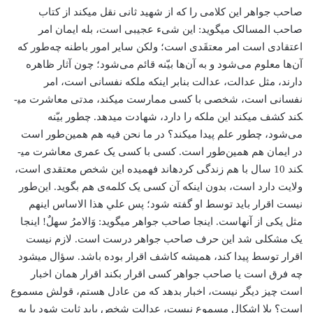
صاحب جواهر این کلامی را که از شهید ثانی نقل می­کند از کتاب
صاحب المسالک می­گوید: این شیء عجیبی است، بله ایمان امر
اعتقادی است امر معتقَدی است؛ ولکن سایر امور باطنه چه‌‌طور که
آن‌ها معلوم می‌شود و به آن‌ها بیّنه قائم می‌شود؛ چون آثار ظاهره
دارند، مثل عدالت، عدالت بنابر اینکه ملکه نفسانی است، امر
نفسانی است، شخصی با کسی ممارست می­کند، مدتی معاشرت می­
کند کشف می­کند این ملکه را دارد، شهادت می­دهد. چطور بیّنه
می‌شود، چطور علم پیدا می­کند؟ در ما نحن فیه هم همین‌طور است
در ایمان هم همین‌طور است. کسی با کسی یک عمری معاشرت می­
کند 10 سال با هم زندگی کرده­اند فهمیده این شخص معتقدی است،
ولایت دارد است، بدون اینکه آن کسی یک کلمه‌ی هم بگوید. این‌طور
نیست اقرار باید توسط او گفته شود؛ پس علي هذا الاساس این­هم
مثل یکی از آن­هاست. اینجا صاحب جواهر می­گوید: وَالامرُ سهلٌ! اینجا
یک مشکلی شد این حرف صاحب جواهر درست است. لازم نیست
اقرار توسط پیدا کند، همیشه کاشف اقرار بوده­ باشد. سؤال می­شود
چه فرق است یا صاحب جواهر کسی اقرار بكند اقرار همان اخبار
است چیز دیگر نیست، اخبار بدهد كه من عادل هستم، قولش مسموع
است؟ بلا اشکال مسموع نیست، عدالت شخص باید ثابت شود یا به