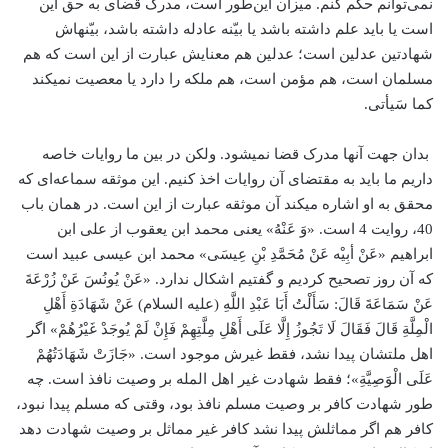
نمی‌توانم حکم کنم. میزان این‌طور است، مدرک قضای به حق این
است یا باید علم داشته ­باشد یا بیّنه عادله داشته باشد، بیّنه­اش
شهادتین عدلین است؛ عدلین هم معنایش عبارت از این است که هم
مسلمان است، هم مؤمن است، هم ملکه را دارد یا معصیت نمی­کند
کما سَیأتی.
بدان جهت آن­ها مدرک قضا نمی­شود. ولکن در بین ما روایات خاصه
داریم ما باید به مقتضای آن روایات اخذ کنیم. این موثقه سماعه‌ای که
محقق به او اشاره می­کند آن موثقه عبارت از این است. در همان باب
40، روایت 4 است. «وَ عَنْهُ» یعنی محمد ا‌بن یعقوب از علی ا‌بن
ابراهیم «عَنْ أبِیْه عَنْ مُحَمَّدِ بْنِ عِيسَى» محمد ابن عیسی عبید است
كه آن روز تصحیح كردیم و گفتیم اشكال ندارد. «عَنْ يُونُسَ عَنْ زُرْعَةَ
عَنْ سَمَاعَةَ قَالَ: سَأَلْتُ أَبَا عَبْدِ اللَّهِ (علیه السلام) عَنْ شَهَادَةِ أَهْلِ
الْمِلَّةِ قَالَ فَقَالَ لَا تَجُوزُ إِلَّا عَلَى أَهْلِ مِلَّتِهِمْ فَإِنْ لَمْ يُوجَدْ غَيْرُهُمْ» اگر
اهل ملتشان پیدا نشد، فقط غیرش موجود است. «جَازَتْ شَهَادَتُهُمْ
عَلَى الْوَصِيَّةِ»؛ فقط شهادت غیر اهل المله بر وصیت نافذ است. چه
طور شهادت کافر بر وصیت مسلم نافذ بود، وقتی که مسلم پیدا نبود،
کافر هم اگر مماثلش پیدا نشد کافر غیر مماثل بر وصیت شهادت دهد