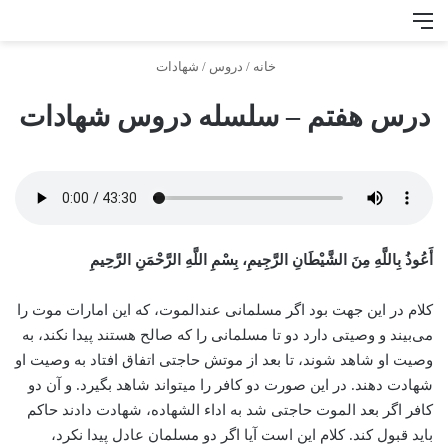
منو
جس
خانه
/
دروس
/
شهادات
درس هفتم – سلسله دروس شهادات
أَعُوذُ بِاللَّهِ مِنَ الشَّيْطَانِ الرَّجِيمِ، بِسْمِ اللَّهِ الرَّحْمَنِ الرَّحِيمِ
کلام در این جهت بود اگر مسلمانی عند‌الموت، که این امارات موت را
می‌بیند و وصیتی دارد دو تا مسلمانی را که صالح هستند پیدا نکند، به
وصیت او شاهد شوند، تا بعد از موتش حاجتی اتفاق افتاد به وصیت او
شهادت دهند. در این صورت دو کافر را می­تواند شاهد بگیرد. و آن دو
کافر اگر بعد الموت حاجتی شد به اداء الشهاده، شهادت دادند حاکم
باید قبول کند. کلام این است آیا اگر دو مسلمان عادل پیدا نکرد،