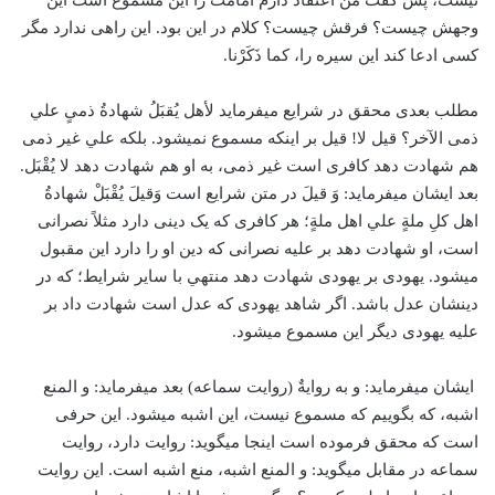
نیست، پس گفت من اعتقاد دارم امامت را این مسموع است این
وجهش چیست؟ فرقش چیست؟ کلام در این بود. این راهی ندارد مگر
کسی ادعا کند این سیره را، کما ذَکَرْنا.
مطلب بعدی محقق در شرایع می­فرماید لأهل یُقبَلُ شهادةُ ذمیٍ علي
ذمی الآخر؟ قیل لا! قیل بر اینکه مسموع نمی­شود. بلکه علي غیر ذمی
هم شهادت دهد کافری است غیر ذمی، به او هم شهادت دهد لا یُقْبَل.
بعد ایشان می­فرماید: وَ قیلَ در متن شرایع است وَقیلَ یُقْبَلْ شهادةُ
اهل کلِ ملةٍ علي اهل ملةٍ؛ هر کافری که یک دینی دارد مثلاً نصرانی
است، او شهادت دهد بر علیه نصرانی که دین او را دارد این مقبول
می­شود. یهودی بر یهودی شهادت دهد منتهي با سایر شرایط؛ که در
دینشان عدل باشد. اگر شاهد یهودی که عدل است شهادت داد بر
علیه یهودی دیگر این مسموع می­شود.
ایشان می­فرماید: و به روایةٌ (روایت سماعه) بعد می­فرماید: و المنع
اشبه، كه بگوییم که مسموع نیست، این اشبه می­شود. این حرفی
است که محقق فرموده است اینجا می­گوید: روایت دارد، روایت
سماعه در مقابل می­گوید: و المنع اشبه، منع اشبه است. این روایت