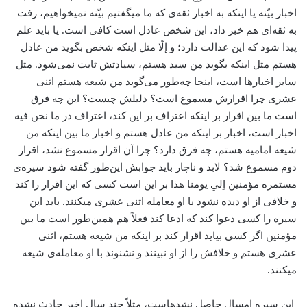
اخبار بیّنه یا اینکه به اخبار ثقه‌ی که ما می­گفتیم بیّنه نمی­خواهیم، رفت
به ثقه‌ای هم خبر داد، این شخص عادل است کافی است. یا باید علم
پیدا شود که این عدالت دارد؛ و إلّا مثل اینکه شخص بگوید من عادل
هستم مثل اینکه بگوید من سید هستم، سیادتش ثابت نمی‌شود. مثل
سایر اخبارها است، اینجا چه‌طور می‌گوید من شیعه هستم اثنی
عشری چرا اقرارش مسموع است؟ دلیلش چیست؟ این چه فرق
است ما بین اقرار بر اینکه اعتراف بر این كند، اعتراف در ما نحن فیه
اخبار است، اخبار بر اینکه من عادل هستم و اخبار ما بین اینکه من
شیعه امامیه هستم، چه فرق دارد؟ چرا آن اقرار مسموع نشد، اقرار
دوم مسموع شد؟ لابد و ناچار باید جوابش این‌طور گفته شود سیره‌ی
مستمره مؤمنین اِلي یومنا هذا بر این است کسی که این اقرار را کند
و خلافی از او دیده نشود با او معامله اثنی عشری می­کنند. باید این
سیره را کسی دعوا کند که ادعا کند فعلاً هم همین‌طور است ما بین
مؤمنین اگر کسی بیاید اقرار کند بر اینکه من شیعه هستم، اثنی
عشری هستم و خلافش را از او نبینند و نشنوند با او معامله‌ی شیعه
می­کنند.
این سیره امسال حاصل نشده­است، مثلاً چند سال اخیر حادث نشده