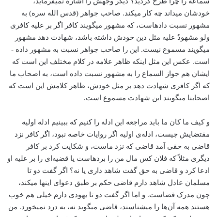
سماعه را چرا طرح کردید؟ دیگر وجهش را اشاره نمی­فرماید،
خودشان می­داند چه کار می­کند. صاحب جواهر (قدس الله سره) به
مشهور نسبت داده­است، که مشهور می­گویند کافر اگر بر علیه کافری
ولو مشهودٌ علیه مثل دین خودش داشته­ باشد، شهادت دهد مشهور
می­گویند مسموع نیست. این را صاحب جواهر نسبت به مشهور داده ­
است. عکس این مثل اینکه ظاهر علامه در کلام مختلف این است که
ایشان هم جواز السماع را به مشهور نسبت داده ­است، به اصحاب ما
که اگر کافری شهادت دهد بر مثل خودش، ظاهر کلامش این است که
اصحابنا می­گویند این شهادت مسموع است.
و کیف ما کان ما باید مراجعه این ادله را کنیم که ببینیم ادله اولیه
مقتضایش چیست، ادله‌ی اولیه اگر روایات خاصه نبود، اگر کافر نزد
قاضی به حقی آمد قاضی که نزد ماست، و شکایت کرد بر کافر
دیگری مثلاً که فلان کس مال من را برده­است یا قضیه‌ای را بر علیه او
ادعا کرد و قاضی به حق گفت شاهد داری یا نه؟ اگر گفت دو تا
مسلمان عادل شاهد دارم قاضی حکم بر طبق دعوای این­ها می­کند،
چون مدرک قضاست. و اما اگر گفت دو تا یهودی دارم خیلی هم خوب
هستند همه آن‌ها را می­شناسند، قاضی می­گوید نه، به درد نمی­خورد. من