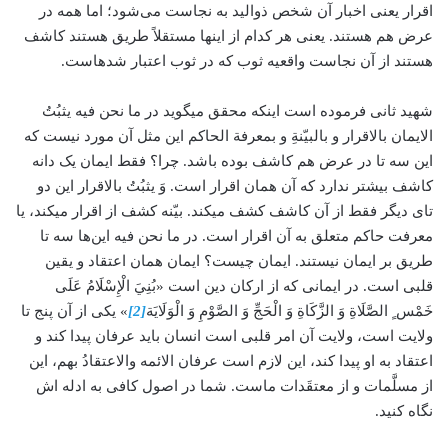
اقرار یعنی اخبار آن شخص ذوالید به نجاست می‌شود؛ اما همه در
عرض هم هستند. یعنی هر کدام از این­ها مستقلاً طریق هستند کاشف
هستند از آن نجاست واقعیه ثوب که در ثوب اعتبار شده­است.
شهید ثانی فرموده ­است اینکه محقق می­گوید در ما نحن فیه یثبُتُ
الایمان بالاقرار و بالبیّنةِ و بمعرفة الحاکم این مثل آن مورد نیست که
این سه تا در عرض هم کاشف بوده باشد. چرا؟ فقط ایمان یک دانه
کاشف بیشتر ندارد که آن همان اقرار است. وَ یثبُتُ بالاقرار این دو
تای دیگر فقط از آن کاشف کشف می­کند. بیّنه کشف از اقرار می­کند، یا
معرفت حاکم متعلق به آن اقرار است. در ما نحن فیه این‌ها سه تا
طریق بر ایمان نیستند. ایمان چیست؟ ایمان همان اعتقاد و یقین
قلبی است. در ایمانی که از ارکان دین است «بُنِيَ الْإِسْلَامُ عَلَى
خَمْس ٍ الصَّلَاةِ وَ الزَّكَاةِ وَ الْحَجِّ وَ الصَّوْمِ وَ الْوَلَايَة
[2]
»‏ یكی از آن پنج تا
ولایت است، ولایت آن امر قلبی است انسان باید عرفان پیدا کند و
اعتقاد به او پیدا کند، این لازم است عرفان الائمه والاعتقادُ بهم، این
از مسلَّمات و از معتقَدات ماست. شما در اصول کافی به ادله اش
نگاه کنید.