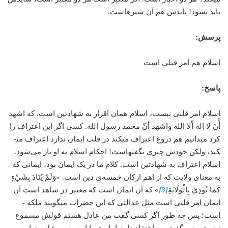
باید بشود! بایدش هم آن سیره­است.
پرسش:
اسلام هم امر قبلی است
پاسخ:
اسلام امر قلبی نیست، اسلام همان اقرار به شهادتین است. که اشهد
أَّنَ لا اِله اِّلا الله واشهد أنّ محمد رسول الله. کسی اگر این اعتراف را
کرد می­دانیم هم دروغ اعتراف می­کند در قلب ایمان ندارد اعتراف می­
کند، ولکن خودش چیزی نگفته­است! احکام اسلام به او بار می‌شود.
اسلام اعتراف به شهادتین است. کلام ما در یک ایمان بود، ایمانی که
به معنای ولایت که از اهم ارکان خمسه‌ی دین است. «وَلَمْ يُنَادَ بِشَيْ‏ءٍ
كَمَا نُودِيَ بِالْوَلَايَةِ
[3]
» که آن ایمان است که معتبر در شاهد است آن
ایمان امر قلبی است مثل عدالتی که این حضرات می­گویند ملکه ­
است؛ پس چه ‌طور اگر کسی گفت من عادل هستم قولش مسموع