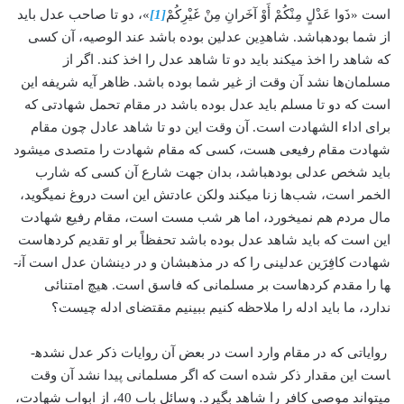
است «ذَوا عَدْلٍ مِنْكُمْ أَوْ آخَرانِ مِنْ غَيْرِكُمْ
[1]
»، دو تا صاحب عدل باید
از شما بوده­باشد. شاهدِین عدلین بوده­ باشد عند الوصیه، آن کسی
که شاهد را اخذ می­کند باید دو تا شاهد عدل را اخذ کند. اگر از
مسلمان‌ها نشد آن وقت از غیر شما بوده باشد. ظاهر آیه شریفه این
است که دو تا مسلم باید عدل بوده­ باشد در مقام تحمل شهادتی که
برای اداء الشهادت است. آن وقت این دو تا شاهد عادل چون مقام
شهادت مقام رفیعی هست، کسی که مقام شهادت را متصدی می­شود
باید شخص عدلی بوده­باشد، بدان جهت شارع آن کسی که شارب
الخمر است، شب‌ها زنا می­کند ولکن عادتش این است دروغ نمی­گوید،
مال مردم هم نمی­خورد، اما هر شب مست است، مقام رفیع شهادت
این است که باید شاهد عدل بوده ­باشد تحفظاً بر او تقدیم کرده­است
شهادت کافِرَین عدلینی را که در مذهبشان و در دینشان عدل است آن­
ها را مقدم کرده­است بر مسلمانی که فاسق است. هیچ امتنائی
ندارد، ما باید ادله را ملاحظه کنیم ببینیم مقتضای ادله چیست؟
روایاتی که در مقام وارد است در بعض آن روایات ذکر عدل نشده­
است این مقدار ذکر شده‌ است که اگر مسلمانی پیدا نشد آن وقت
می­تواند موصی کافر را شاهد بگیرد. وسائل باب 40، از ابواب شهادت،