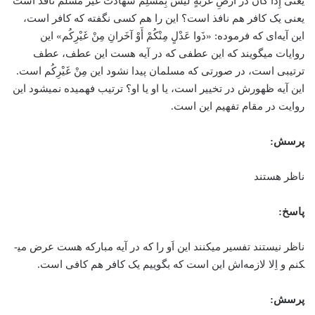
یعنی إِذَا كَانَ در أَرْضِ غُرْبَةٍ لَيْسَ بِمُسْلِم‏ شهادت غیر مسلم نافذ است
یعنی یک کافر هم نافذ است؟ این را هم کسی نگفته که کافر است،
این آیه‌ای که فرموده: «ذَوا عَدْلٍ مِنْكُمْ أَوْ آخَرانِ مِنْ غَيْرِكُم‏» این
روایات می­گویند که این عطفی که در آیه هست این عطف، عطف
ترتیبی است، در صورتی که مسلمان پیدا نشود این مِنْ غَيْرِكُم است.
این آیه ظهورش در تخییر است، یا او یا او؟ ترتیب فهمیده نمی­شود این
روایت در مقام تفهیم این است.
پرسش:
ناظر هستند
پاسخ:
ناظر نیستند تفسیر می­کنند این اَو را که در آیه مبارکه هست عرض می­
کنم و اِلا لازمه‌اش این است که بگوییم یک کافر هم کافی است.
پرسش: