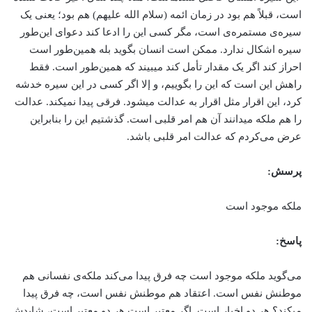
است، قبلاً هم بود در زمان ائمه (سلام الله علیهم) هم بود؛ یعنی یک
سیره‌ی مستمره‌ی است، مگر کسی این را ادعا کند دعوای این‌طور
سیره اشکال ندارد. ممکن است انسان بگوید بله همین‌طور است
احراز کند اگر یک مقدار تأمل کند می­بیند که همین‌طور است. فقط
راهش این است که این ­را بگوییم، و إلا اگر کسی در این سیره خدشه
کرد، این اقرار مثل اقرار به عدالت می­شود. فرقی پیدا نمی­کند. عدالت
را هم ملکه می­دانند آن هم امر قلبی است. گذشتیم این را بنابراین
عرض می‌کردم که عدالت امر قلبی باشد.
پرسش:
ملكه موجود است
پاسخ:
می‌گوید ملكه موجود است چه فرق پیدا می‌كند ملکه‌ی نفسانی هم
موطنش نفس است. اعتقاد هم موطنش نفس است، چه فرق پیدا
می­کند؟ هر دو اخبار است. اگر معتبر است هر دو معتبر است، شایدش