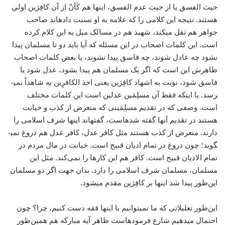
حیث الفسق یا از حیث عدم الفسق، این­ها هم کَأنّ از آن کافِرَین اولي
هستند. نتیجه این کلامی را که علامه به او نسبت داده­اند صاحب
جواهر هم نقل می­کند، شهید هم در مسالک میل به این کلام کرده
است. این کلمات اصحاب در این مسئله که آیا باید دو تا مسلمان پیدا
نشود چه عادل شوند، چه فاسق پیدا نشوند، یا بعض کلمات اصحاب
ظاهرش این است که اگر یک مسلمان هم پیدا بشود، عدل شود یا
فاسق شود، نوبت به اشهاد کافِرَین یعنی اخذ الکافرِین به شاهداً نمی­
رسد. یا اینکه فقط آن مسلِمَین عدلین است این کلمات مختلف
است. وصفی که در تقدیم مسلِمَینی که متعرض از کذب و خیانت
هستند در تقدیم آن­ها گفته شده­است، گفته­اند این­ها شرف اسلامی را
دارند. متعرض از کذب هستند مثل کافر عدل، کافر عدل هم دروغ نمی­
گوید؛ چون دروغ در تمام ادیان قبیح است. خیانت در مال مردم در
تمام الادیان قبیح است. کافر هم این کارها را نمی‌کند. مثل این
مسلمان، مسلمان شرف اسلامی را دارد. بدان جهت اگر دو مسلمان
این‌طور پیدا شد این­ها بر کافِرَین مقدم می­شود.
این‌طور تعلیلاتی که ما نمی­توانیم با این­ها فقه دست کنیم، چرا؟ چون
احتمال می­دهیم شارع فرموده­است ظاهر آیه مبارکه هم همین‌طور