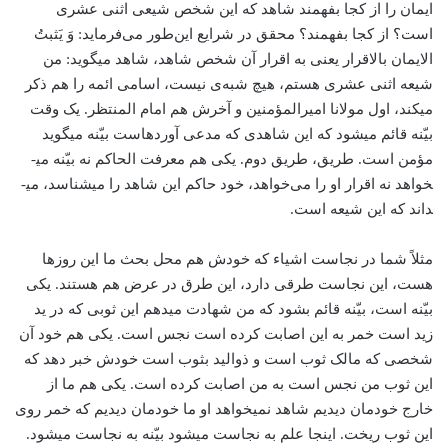
ایمان را از کجا بفهمند شاهد که این شخص شیعی اثنی عشری
است؟ از کجا بفهمند؟ محقق در شرایع این‌طور می‌فرماید: وَ یَثبتُ
الایمان بالاقرار یعنی به اقرار آن شخص شاهد، شاهد می­گوید: من
شیعه اثنی عشری هستم، هیچ شبه‌ی نیست، اسامی ائمه را هم ذکر
می­کند، اول مولانا امیرالمؤمنین و آخرش هم امام المنتظر. یک وقت
بیّنه قائم می­شود که این شاهدی که مدعی آورده­است بیّنه می­گوید
مؤمن است. طریق، طریق دوم. یکی هم معرفت الحاکم نه بیّنه می­
خواهد نه اقرار او را می‌خواهد، خود حاکم این شاهد را می­شناسد، می­
داند كه این شیعه است.
مثلاً شما در نجاست اشیاء که خودش هم محل بحث ما این روزها
هست، این نجاست طرقی دارد، این طرق در عرض هم هستند. یکی
بیّنه است، بیّنه قائم بشود که من شهادت می­دهم این ثوبی که در ید
زید است خمر به این اصابت کرده است نجس است. یکی هم خود آن
شخصی که مالک ثوب است و ذوالید بثوب است خودش خبر دهد که
این ثوب من نجس است به من اصابت کرده است. یکی هم ما از
خارج خودمان دیدیم شاهد نمی­خواهد او ما خودمان دیدیم که خمر روی
این ثوب ریخت. اینجا علم به نجاست می­شود بیّنه به نجاست می­شود.