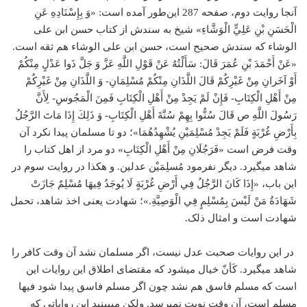
آنجا روایت دوم، صفحه 287 این‌طور آمده است: «وَ بِإِسْنَادِهِ عَنِ
الْحَسَنِ بْنِ عَلِيٍّ الْوَشَّاءِ» شیخ به سندش از کتاب حسن ا‌بن علی
الوشاء که سندش صحیح است، حسن ا‌بن علی الوشاء هم ثقه است.
«عَنْ أَحْمَدَ بْنِ عُمَرَ قَالَ: سَأَلْتُهُ عَنْ قَوْلِ اللَّهِ عَزَّ وَ جَلَّ ذَوا عَدْلٍ مِنْكُمْ
أَوْ آخَرانِ مِنْ غَيْرِكُمْ قَالَ اللَّذَانِ مِنْكُمْ مُسْلِمَانِ- وَ اللَّذَانِ مِنْ غَيْرِكُمْ
مِنْ أَهْلِ الْكِتَابِ- فَإِنْ لَمْ يَجِدْ مِنْ أَهْلِ الْكِتَابِ فَمِنَ الْمَجُوسِ- لِأَنَّ
رَسُولَ اللَّهِ ص قَالَ سُنُّوا بِهِمْ سُنَّةَ أَهْلِ الْكِتَابِ- وَ ذَلِكَ إِذَا مَاتَ الرَّجُلُ
بِأَرْضِ غُرْبَةٍ فَلَمْ يَجِدْ مُسْلِمَيْنِ يُشْهِدُهُمَا»؛ دو تا مسلمان پیدا نکرد آن
وقت فرض است «فَرَجُلَانِ مِنْ أَهْلِ الْكِتَابِ» دو مرد از اهل کتاب را
شاهد می­گیرد. دیگر نفرمود مُسلِمَیْن عدلین. و هکذا در روایت سوم در
این باب، «إِذَا كَانَ الرَّجُلُ فِي أَرْضِ غُرْبَةٍ لَا يُوجَدُ فِيهَا مُسْلِمٌ جَازَتْ
شَهَادَةُ مَنْ لَيْسَ بِمُسْلِمٍ فِي الْوَصِيَّةِ.»؛ شهادت یعنی اخذ شاهد، تحمل
شهادت است و امثال ذلک.
در این روایات صحبت عدل نیست، اگر مسلمان نشد آن وقت کافر را
شاهد می­گیرد. کَأنّ خیال می­شود که مقتضای اطلاق این روایات این
است که مسلم فاسق هم نشد چون اگر مسلم فاسق پیدا شود فیها
مسلم است، آن وقت نوبت نمی­رسد. ولکن می­بینید این روایاتی که