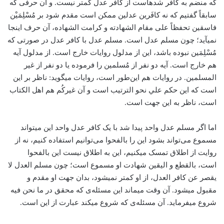
که منضم به کافر شده­است از کافر عدل کمتر نیست. و آن حرفی که
سابقاً گفتیم که نه کافَرین عدلین ممکن است مقدم شود بر مُسْلِمَیْن
فاسقین تحفظاً علی مقام الشهادته و کرامت الشهاده، آن حرف اینجا
نمی­آید؛ چون مسلم عدل است. مسلم عدل با کافر عدل در صورتی که
مُسْلِمَین نبوده­ باشد، این از مدلول روایات خارج است. از مدلول آیه
هم خارج است. آیه دو نفر از مُسلمین را فرموده یا دو نفر از غیر
المسلمین. در روایات هم این‌طور است، روایات می­گوید: ناظر بر این
است که این حکم علي نحو الترتیب است و آن غیرکُم هم اهل الکتاب
است، ناظر به این جهت است.
اما اگر مسلم عدل واحد پیدا شد با یک کافر عدل واحد این می­تواند
مسموع می‌تواند بشود این را بالفحوا می‌توانیم استفاده کنیم، نه از
روایت از اطلاق تمسک می­کنیم، این به اطلاق نیست این بالفحوا
است، بالقطع و الیقین شهادت او مسموع است؛ چون مسلم العدل لا
یقصر عن کافر العدل، از او کمتر نمی­شود، بدان جهت او مقدم و
مقبول می­شود. آن وقت می­ماند این مسئله‌ی که محقق در ما نحن فیه
شروع می­فرماید. آن مسئله‌ی که شروع می­کند عبارت از این است.