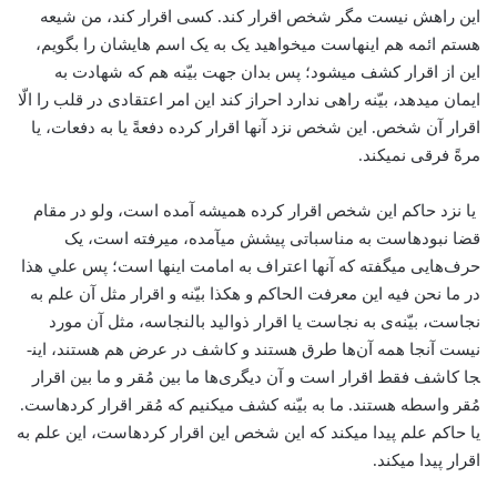
این راهش نیست مگر شخص اقرار کند. کسی اقرار کند، من شیعه
هستم ائمه هم این­هاست می­خواهید یک به یک اسم هایشان را بگویم،
این از اقرار کشف می­شود؛ پس بدان جهت بیّنه هم که شهادت به
ایمان می­دهد، بیّنه راهی ندارد احراز کند این امر اعتقادی در قلب را الّا
اقرار آن شخص. این شخص نزد آن­ها اقرار کرده دفعةً یا به دفعات، یا
مرةً فرقی نمی­کند.
یا نزد حاکم این شخص اقرار کرده همیشه آمده است، ولو در مقام
قضا نبوده­است به مناسباتی پیشش می­آمده، می­رفته است، یک
حرف‌هایی می­گفته که آن­ها اعتراف به امامت این­ها است؛ پس علي هذا
در ما نحن فیه این معرفت الحاکم و هکذا بیّنه و اقرار مثل آن علم به
نجاست، بیّنه‌ی به نجاست یا اقرار ذوالید بالنجاسه، مثل آن مورد
نیست آنجا همه آن‌ها طرق هستند و کاشف در عرض هم هستند، این­
جا كاشف فقط اقرار است و آن دیگری‌ها ما بین مُقر و ما بین اقرار
مُقر واسطه هستند. ما به بیّنه کشف می­کنیم که مُقر اقرار کرده­است.
یا حاکم علم پیدا می­کند که این شخص این اقرار کرده­است، این علم به
اقرار پیدا می­کند.