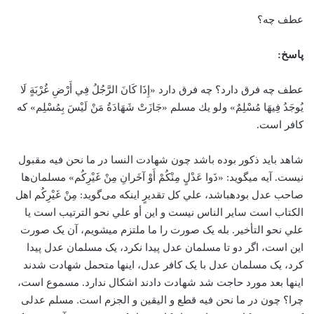
عطف چه؟
پاسخ:
عطف چه فرق دارد؟ چه فرق دارد «إِذَا كَانَ الرَّجُلُ فِي أَرْضِ غُرْبَةٍ لَا
يُوجَدُ فِيهَا مُسْلِمٌ» ولو یك مسلم «جَازَتْ شَهَادَةُ مَنْ لَيْسَ بِمُسْلِم» که
کافر است.
شاهد باید ذکور بوده ­باشد چون شهادت النسا در ما نحن فیه مقبول
نیست. آیه می­گوید: «ذَوا عَدْلٍ مِنْكُمْ أَوْ آخَرانِ مِنْ غَيْرِكُم‏» مسلمان‌ها
صاحب عدل بوده­باشد، علي کل تقدیرٍ اینکه می‌گوید: مِنْ غَيْرِكُم اهل
الکتاب است سایر الناس نیست و این أو علي نحو الترتیب است یا
علي نحو التأخیر. بله یک صورت را ما ملتزم می­شویم، آن یک صورت
این است، اگر دو تا مسلمان عدل پیدا نکرد، یک مسلمان عدل پیدا
کرد، یک مسلمان عدل با یک کافر عدل، این­ها متحمل شهادت شدند
این­ها بعد مورد حاجت شد شهادت دادند اشکال ندارد. مسموع است،
چرا؟ چون در ما نحن فیه قطع و الیقین و الجزم است. مسلم عدلی