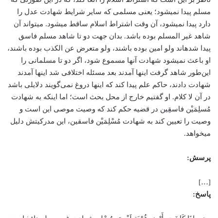
مسلم پیدا نمی­شود؛ یعنی مسلمی که سایر شرایط شهادت عدل را
دارد پیدا نمی­شود، آن وقت اشتراط اسلام ساقط می­شود. می­تواند آن
شاهد غیر المسلم بوده ­باشد. بدان جهت دو تا شاهد مسلم فاسق
پیدا شده­اند ولو امین بوده ­باشند، ولو متعرض عن الکذب بوده­ باشند،
او باعث نمی­شود شهادت آن­ها مسموع شود، اگر دو تا مسلمانی را
این‌طور شاهد گرفت این­ها آمدند بعد مسئله اختلافی شد این­ها آمدند
شهادت دادند، حاکم علم پیدا کند که اینها دروغ نمی‌گویند دلایلی باشد
در آن لا کلام. او گفتیم خارج از محل بحث است؛ اما اینکه به شهادت
مُسلِمَیْن فاسقِین در قضیه حکم کند که وصیت موصی این است و
وصیت را تعیین کند به شهادت مُسْلِمَیْن فاسقین، این مدرکیتش دلیل
می­خواهد.
پرسش:
[…]
پاسخ: