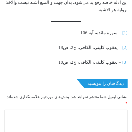
این ادله خاصه رفع ید می‌شود. بدان جهت و المنع اشبه نیست والاخذ
بروایة هو الاشبه.
[1]
– سوره مائده، آیه 106
[2]
– یعقوب كلینی، الكافی، ج2، ص18
[3]
– یعقوب كلینی، الكافی، ج2، ص18
دیدگاهتان را بنویسید
نشانی ایمیل شما منتشر نخواهد شد.
بخش‌های موردنیاز علامت‌گذاری شده‌اند
*
د
ی
د