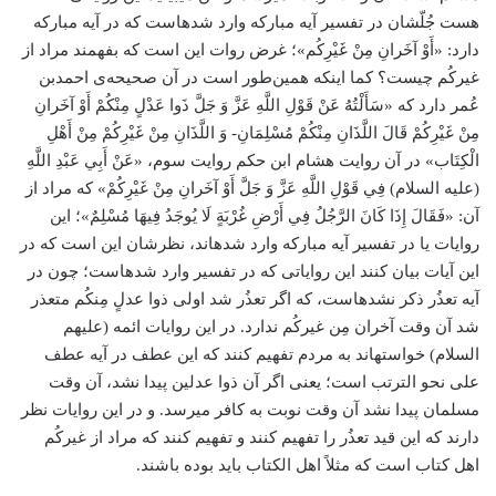
هست جُلّشان در تفسیر آیه مبارکه وارد شده­است که در آیه مبارکه
دارد: «أَوْ آخَرانِ مِنْ غَيْرِكُم‏»؛ غرض روات این است که بفهمند مراد از
غیرکُم چیست؟ کما اینکه همین‌طور است در آن صحیحه‌ی احمد‌بن
عُمر دارد که «سَأَلْتُهُ عَنْ قَوْلِ اللَّهِ عَزَّ وَ جَلَّ ذَوا عَدْلٍ مِنْكُمْ أَوْ آخَرانِ
مِنْ غَيْرِكُمْ قَالَ اللَّذَانِ مِنْكُمْ مُسْلِمَانِ- وَ اللَّذَانِ مِنْ غَيْرِكُمْ مِنْ أَهْلِ
الْكِتَاب»‏ در آن روایت هشام‌ ابن حکم روایت سوم، «عَنْ أَبِي عَبْدِ اللَّهِ
(علیه السلام) فِي قَوْلِ اللَّهِ عَزَّ وَ جَلَّ أَوْ آخَرانِ مِنْ غَيْرِكُمْ» كه مراد از
آن: «فَقَالَ إِذَا كَانَ الرَّجُلُ فِي أَرْضِ غُرْبَةٍ لَا يُوجَدُ فِيهَا مُسْلِمٌ»؛ این
روایات یا در تفسیر آیه مبارکه وارد شده­اند، نظرشان این است که در
این آیات بیان کنند این روایاتی که در تفسیر وارد شده­است؛ چون در
آیه تعذُر ذکر نشده­است، که اگر تعذُر شد اولی ذوا عدلٍ مِنکُم متعذر
شد آن وقت آخران مِن غیرکُم ندارد. در این روایات ائمه (علیهم
السلام) خواسته­اند به مردم تفهیم کنند که این عطف در آیه عطف
علی نحو الترتب است؛ یعنی اگر آن ذوا عدلین پیدا نشد، آن وقت
مسلمان پیدا نشد آن وقت نوبت به کافر می­رسد. و در این روایات نظر
دارند که این قید تعذُر را تفهیم کنند و تفهیم کنند که مراد از غیرکُم
اهل کتاب است که مثلاً اهل الکتاب باید بوده ­باشند.