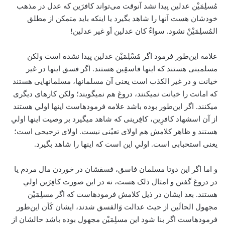
مُسلِمَیْن عدلین پیدا نشد آن­وقت می‌تواند کافرَین كه عدل در مذهب
خودشان هست آن­ها را شاهد بگیرد یا اینکه باید متمکن از مطلق
المُسلِمَیْنْ نشود. سواءٌ کان عدلین اَو غیر عدلین!
علامه این‌طور فرمود اگر مُسْلِمَیْن عدلین پیدا نشده است ولکن
مسلمینی هستند که اینها فاسقِین هستند. اگر فسق این­ها در غیر
خیانت و در غیر الکذب است یعنی آن مسلمان­ها، مسلمان­هایی هستند
که امانت را خیانت نمی­کنند، دروغ هم نمی­گویند؛ ولکن کار­های دیگری
می­کنند. اگر این‌طور بوده باشد علامه فرموده­است این­ها اولي هستند
از آن اسشهاد کافرِین، کافِرینی که شاهد می­گیرد بر وصیت این­ها اولي
هستند و ظاهر کلامش هم اولای تعیُنی نیست. اولای ترجیحی است؛
یعنی استحبابی است. اولي این است که اینها را شاهد بگیرد.
و اما اگر این دوتا مسلمان فاسق، فسقشان در خوردن مال مردم یا
در دروغ گفتن و امثال ذلک هست، نه در این صورت کافِرَین اولي
هستند. بعد ایشان در ذیل کلامش فرموده­است که اگر مسلِمَیْن
مجهول الحالَین از حیث عدالت وَالفسق شدند، ایشان کَأن این‌طور
فرموده­است اگر بنا شود این مسلِمَیْن مجهول بوده­ باشد حالشان از