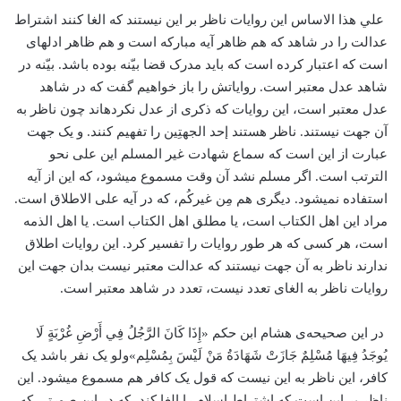
علي هذا الاساس این روایات ناظر بر این نیستند که الغا کنند اشتراط
عدالت را در شاهد که هم ظاهر آیه مبارکه است و هم ظاهر ادلهای
است که اعتبار کرده­ است که باید مدرک قضا بیّنه بوده ­باشد. بیّنه در
شاهد عدل معتبر است. روایاتش را باز خواهیم گفت که در شاهد
عدل معتبر است، این روایات که ذکری از عدل نکرده­اند چون ناظر به
آن جهت نیستند. ناظر هستند إحد الجهتِین را تفهیم کنند. و یک جهت
عبارت از این است که سماع شهادت غیر المسلم این علی نحو
الترتب است. اگر مسلم نشد آن وقت مسموع می­شود، که این از آیه
استفاده نمی­شود. دیگری هم مِن غیرکُم، که در آیه علی الاطلاق است.
مراد این اهل الکتاب است، یا مطلق اهل الکتاب است. یا اهل الذمه
است، هر کسی که هر طور روایات را تفسیر کرد. این روایات اطلاق
ندارند ناظر به آن جهت نیستند که عدالت معتبر نیست بدان جهت این
روایات ناظر به الغای تعدد نیست، تعدد در شاهد معتبر است.
در این صحیحه‌ی هشام ا‌بن حکم «إِذَا كَانَ الرَّجُلُ فِي أَرْضِ غُرْبَةٍ لَا
يُوجَدُ فِيهَا مُسْلِمٌ جَازَتْ شَهَادَةُ مَنْ لَيْسَ بِمُسْلِم‏»ولو یک نفر باشد یک
کافر، این ناظر به این نیست که قول یک کافر هم مسموع می­شود. این
ناظر بر این است که اشتراط اسلام را الغا کند، که در این صورتی که