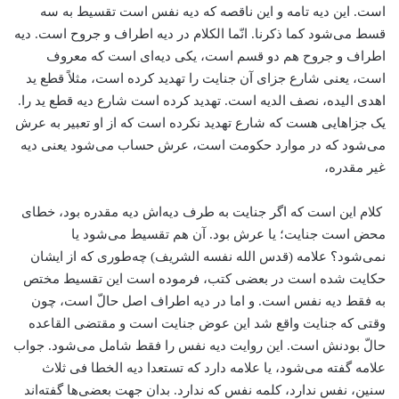
است. این دیه تامه و این ناقصه که دیه نفس است تقسیط به سه
قسط می‌شود کما ذکرنا. انّما الکلام در دیه اطراف و جروح است. دیه
اطراف و جروح هم دو قسم است، یکی دیه‌ای است که معروف
است، یعنی شارع جزای آن جنایت را تهدید کرده است، مثلاً قطع ید
اهدی الیده، نصف الدیه است. تهدید کرده است شارع دیه قطع ید را.
یک جزاهایی هست که شارع تهدید نکرده است که از او تعبیر به عرش
می‌شود که در موارد حکومت است، عرش حساب می‌شود یعنی دیه
غیر مقدره،
کلام این است که اگر جنایت به طرف دیه‌اش دیه مقدره بود، خطای
محض است جنایت؛ یا عرش بود. آن هم تقسیط می‌شود یا
نمی‌شود؟ علامه (قدس الله نفسه الشریف) چه‌طوری که از ایشان
حکایت شده است در بعضی کتب، فرموده است این تقسیط مختص
به فقط دیه نفس است. و اما در دیه اطراف اصل حالّ است، چون
وقتی که جنایت واقع شد این عوض جنایت است و مقتضی القاعده
حالّ بودنش است. این روایت دیه نفس را فقط شامل می‌شود. جواب
علامه گفته می‌شود، یا علامه دارد که تستعدا دیه الخطا فی ثلاث
سنین، نفس ندارد، کلمه نفس که ندارد. بدان جهت بعضی‌ها گفته‌اند