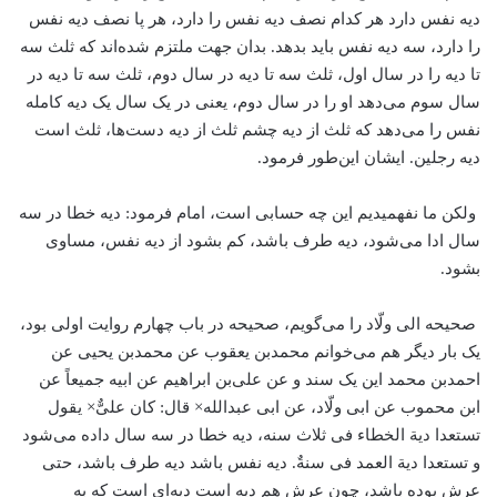
دیه نفس دارد هر کدام نصف دیه نفس را دارد، هر پا نصف دیه نفس
را دارد، سه دیه نفس باید بدهد. بدان جهت ملتزم شده‌اند که ثلث سه
تا دیه را در سال اول، ثلث سه تا دیه در سال دوم، ثلث سه تا دیه در
سال سوم می‌دهد او را در سال دوم، یعنی در یک سال یک دیه کامله
نفس را می‌دهد که ثلث از دیه چشم ثلث از دیه دست‌ها، ثلث است
دیه رجلین. ایشان این‌طور فرمود.
ولکن ما نفهمیدیم این چه حسابی است، امام فرمود: دیه خطا در سه
سال ادا می‌شود، دیه طرف باشد، کم بشود از دیه نفس، مساوی
بشود.
صحیحه الی ولّاد را می‌گویم، صحیحه در باب چهارم روایت اولی بود،
یک بار دیگر هم می‌خوانم محمد‌بن یعقوب عن محمد‌بن یحیی عن
احمد‌بن محمد این یک سند و عن علی‌بن ابراهیم عن ابیه جمیعاً عن
ابن محموب عن ابی ولّاد، عن ابی عبدالله× قال: کان علیٌّ× یقول
تستعدا دیة الخطاء فی ثلاث سنه، دیه خطا در سه سال داده می‌شود
و تستعدا دیة العمد فی سنةٌ. دیه نفس باشد دیه طرف باشد، حتی
عرش بوده باشد، چون عرش هم دیه است دیه‌ای است که به