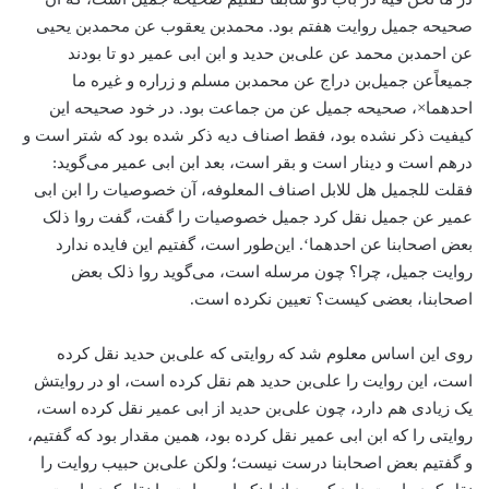
صحیحه جمیل روایت هفتم بود. محمد‌بن یعقوب عن محمد‌بن یحیی
عن احمد‌بن محمد عن علی‌بن حدید و ابن ابی عمیر دو تا بودند
جمیعاً‌عن جمیل‌بن دراج عن محمد‌بن مسلم و زراره و غیره ما
احدهما×، صحیحه جمیل عن من جماعت بود. در خود صحیحه این
کیفیت ذکر نشده بود، فقط اصناف دیه ذکر شده بود که شتر است و
درهم است و دینار است و بقر است، بعد ابن ابی عمیر می‌گوید:
فقلت للجمیل هل للابل اصناف المعلوفه، آن خصوصیات را ابن ابی
عمیر عن جمیل نقل کرد جمیل خصوصیات را گفت، گفت روا ذلک
بعض اصحابنا عن احدهما‘. این‌طور است، گفتیم این فایده ندارد
روایت جمیل، چرا؟ چون مرسله است، می‌گوید روا ذلک بعض
اصحابنا، بعضی کیست؟ تعیین نکرده است.
روی این اساس معلوم شد که روایتی که علی‌بن حدید نقل کرده
است، این روایت را علی‌بن حدید هم نقل کرده است، او در روایتش
یک زیادی هم دارد، چون علی‌بن حدید از ابی عمیر نقل کرده است،
روایتی را که ابن ابی عمیر نقل کرده بود، همین مقدار بود که گفتیم،
و گفتیم بعض اصحابنا درست نیست؛ ولکن علی‌بن حبیب روایت را