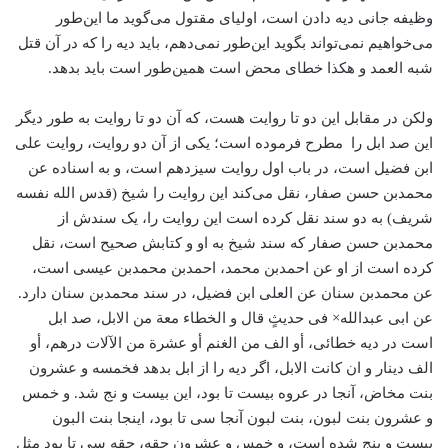
وظیفه جانی دیه دادن است، اولیای مقتول می‌گوید ما این‌‌طور
می‌خواهیم نمی‌تواند بگوید این‌طور نمی‌دهم، باید دیه را که در آن قتل
شبه العمد و هکذا خطای محض است همین‌طور است باید بدهد.
ولکن در مقابل این دو تا روایت هست، که آن دو تا روایت به طور دیگر
این صد ابل را مطرح فرموده است؛ یکی از آن دو روایت، روایت علی
ابن فضیل است، در باب اول روایت سیزدهم است، و به اسناده عن
محمد‌بن حسن صفار، نقل می‌کند این روایت را شیخ (قدس الله نفسه
شریف) به دو سند نقل کرده است این روایت را، یک سندش از
محمد‌بن حسن صفار که سند شیخ به او و کتابش صحیح است، نقل
کرده است از او عن احمد‌بن محمد، احمد‌بن محمد‌بن عیسی است،
عن محمد‌بن سنان عن العلی ابن فضیل، در سند محمد‌بن سنان دارد.
عن ابی عبدالله× فی حدیثٍ قال و الخطاء معة من الابل، صد ابل
است در دیه خطائی، أو الف من الغنم أو عشرة من الآلات درهم، أو
الف دینار و ان کانت الابل، اگر دیه را از ابل بدهد فخمسه و عشرون
بنت مخاض، آنجا در عروه بیست تا بود، این بیست و نج شد. و خمس
و عشرون بنت لبون، بنت لبون آنجا سی تا بود، اینجا بنت البون
بیست و پنج شده است، و خمس و عشرون حقه، حقه سی تا بود مثل