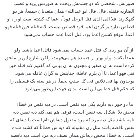
صورتش، شخصی که دو چشمش ریخت به صورتش پرید و غصب
الضاربه فقتله، قال، قال ابو عبدالله× هذان متعدیان جمیعاً، هر دو
گنهکارند. فلا الی الذی قتل الرجل قوداً، اعما که کشته است او را، او
قصاص ندارد بر گردن اعما قود قصاص نیست. لانه قتله حین قتله فهو
اعما، موقع کشتن اعما بود، قتل اعما عمد حساب نمی‌شود.
از آن مواردی که قتل عمد حساب نمی‌شود قاتل اعما باشد. ولو
عمداً بکشد، ولو بهتر از جنبنده هم می‌فهمد، ولکن شارع این را ملحق
کرده است به آن صغیر و مجنون به آن بیانی که گفتیم لانه قتله حین
قتل فهو اعما، تا آن یلزم عاقلة، جنایتش به گران عاقله می‌شود.
یوخذون بها فی ثلاثین فی کل سنتٍ نجماً. در هر سنه یک قسطی را
که حکم قتل خطایی این است. بدان جهت این‌طور می‌شود.
ما دو جور دیه داریم یکی دیه نفس است. در دیه نفس در خطاء
محض بلا اشکال سه نفس است، فرقی هم نمی‌کند دیه نفس دیه
تامه باشد مثل دیه مرد که مرد مقتول دیه‌اش تام است یا دیه‌ای که
نفس ناقصه باشد مثل زن مقتوله که دیه‌اش خطائاً که کشته شده
است، به خطاء محض دیه‌اش همان نصف دیه مرد است دیه ناقصه