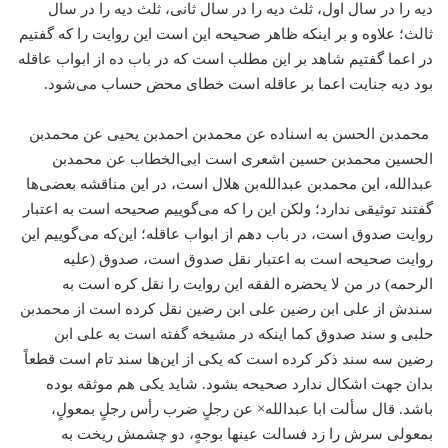
دیه را در سال اول، ثلث دیه را در سال ثانی، ثلث دیه را در سال
ثالث؛ علاوه و بر اینکه ظاهر صحیحه این است این روایت را که گفتیم
در اعما گفتیم شاهد بر این مطلب است که در باب ده از ابواب عاقله
بود دیه جنایت اعما بر عاقله است خطای محض حساب می‌شود.
محمد‌بن الحسن به اسناده عن محمد‌بن احمد‌بن یحیی عن محمد‌بن
الحسین محمد‌بن حسین اشعری است ابی‌الخطاب عن محمد‌بن
عبدالله، این محمد‌بن عبدالله‌بن هلال است، در این مناقشه بعضی‌ها
گفتند توثیقی ندارد؛ ولکن این را که می‌گوییم صحیحه است به اعتبار
روایت صدوق است، در باب دهم از ابواب عاقله؛ این‌که می‌گوییم این
روایت صحیحه است به اعتبار نقل صدوق است، صدوق (علیه
الرحمه) در من لا یحضره الفقه این روایت را نقل کره است به
سندش از علی ابن رضین علی ابن رضین نقل کرده است از محمد‌بن
حلبی و سند صدوق کما اینکه در مشیخه گفته است به علی ابن
رضین سه سند ذکر کرده است که یکی از این‌ها سند تام است قطعاً
بدان جهت اشکال ندارد صحیحه بشود. شاید یکی هم موثقه بوده
باشد. قال سألت ابا عبدالله× عن رجلٍ ضرب رأس رجلٍ بمعولٍ،
بمعولی سرش را زد فسالت عینها بوجهٍ، دو چشمش ریخت به