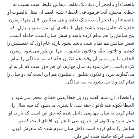
بالعصاء أو بالحجر أن دیة ذلک تغلظ، دیه‌اش غلیظ است نسبت به
خطای محض، آنجا فرمود فی الخطاء شبه العمد ان یقتل بالصوت أو
بالعصاء أو بالحجر أن دیة ذلک تغلظ و هی معةٌ من الابل منها اربعون
خلف، که حامل بوده باشند چهل تا، ناقه‌ی آن، من سنیةٍ یا بازلٍ، که
پنج سالش را هم تمام کرده باشد و شش سال است، حامله است،
شش سالش هم تمام شده باشد بشود بازله عام اول که تفصیلش را
گفتیم. و ثلاثون حقّه و ثلاثون بتلعبون، اینها این‌طور می‌شود اربعون
الخلف ما بین سنیةٍ آن وقت هم ثلاثون حقّه که سه سالگی را تمام
کرده باشد، داخل شود به سال چهارم، آن هم حق است که بار به او
می‌گذارند ببرد، و ثلاثون بنتلبون ، بنتلبون هم این است که دو سال را
تمام کند و داخل بشود به سه سالگی.
و الخطاء، آن شبه العمد بود بل خطا یعنی خطای محض می‌شود و
الخطا یکونه فیه ثلاتون حقه سی تا شتری می‌شود که سه سال را
تمام کرده به سال چهارمی داخل شده که حق این است که بار به او
حمل شود و ثلاتون ابن تلبون سی تا هم آن ناقه‌ای است که دو
سالش را تمام کرده است داخل سال سوم شده که مادرش لبون
است این‌که حامله شده لبن دارد.