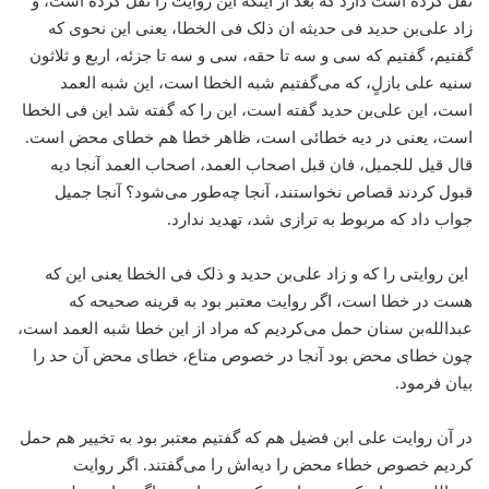
نقل کرده است دارد که بعد از اینکه این روایت را نقل کرده است، و
زاد علی‌بن حدید فی حدیثه ان ذلک فی الخطا، یعنی این نحوی که
گفتیم، گفتیم که سی و سه تا حقه، سی و سه تا جزئه، اربع و ثلاثون
سنیه علی بازلٍ، که می‌گفتیم شبه الخطا است، این شبه العمد
است، این علی‌بن حدید گفته است، این را که گفته شد این فی الخطا
است، یعنی در دیه خطائی است، ظاهر خطا هم خطای محض است.
قال قیل للجمیل، فان قبل اصحاب العمد، اصحاب العمد آنجا دیه
قبول کردند قصاص نخواستند، آنجا چه‌طور می‌شود؟ آنجا جمیل
جواب داد که مربوط به ترازی شد، تهدید ندارد.
این روایتی را که و زاد علی‌بن حدید و ذلک فی الخطا یعنی این که
هست در خطا است، اگر روایت معتبر بود به قرینه صحیحه که
عبدالله‌بن سنان حمل می‌کردیم که مراد از این خطا شبه العمد است،
چون خطای محض بود آنجا در خصوص متاع، خطای محض آن حد را
بیان فرمود.
در آن روایت علی ابن فضیل هم که گفتیم معتبر بود به تخییر هم حمل
کردیم خصوص خطاء محض را دیه‌اش را می‌گفتند. اگر روایت