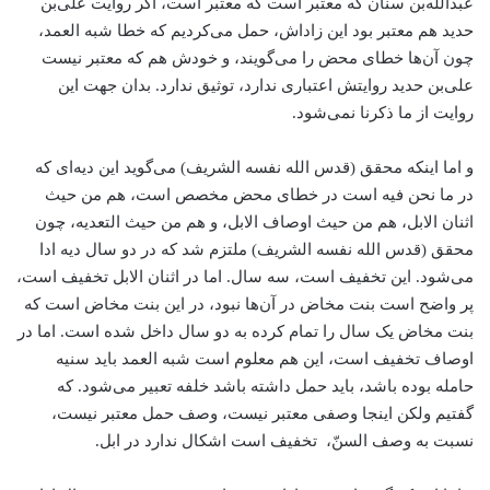
عبدالله‌بن سنان که معتبر است که معتبر است، اگر روایت علی‌بن
حدید هم معتبر بود این زاد‌اش، حمل می‌کردیم که خطا شبه العمد،
چون آن‌ها خطای محض را می‌گویند، و خودش هم که معتبر نیست
علی‌بن حدید روایتش اعتباری ندارد، توثیق ندارد. بدان جهت این
روایت از ما ذکرنا نمی‌شود.
و اما اینکه محقق (قدس الله نفسه الشریف) می‌گوید این دیه‌ای که
در ما نحن فیه است در خطای محض مخصص است، هم من حیث
اثنان الابل، هم من حیث اوصاف الابل، و هم من حیث التعدیه، چون
محقق (قدس الله نفسه الشریف) ملتزم شد که در دو سال دیه ادا
می‌شود. این تخفیف است، سه سال. اما در اثنان الابل تخفیف است،
پر واضح است بنت مخاض در آن‌ها نبود، در این بنت مخاض است که
بنت مخاض یک سال را تمام کرده به دو سال داخل شده است. اما در
اوصاف تخفیف است، این هم معلوم است شبه العمد باید سنیه
حامله بوده باشد، باید حمل داشته باشد خلفه تعبیر می‌شود. که
گفتیم ولکن اینجا وصفی معتبر نیست، وصف حمل معتبر نیست،
نسبت به وصف السنّ، تخفیف است اشکال ندارد در ابل.