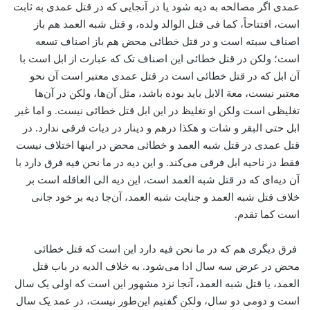
عمدی اگر مصالحه به دیه شود یا در آنجایی که در قتل عمدی به ثابت
است، افتتاحاً، کما فی قتل الوالد ولده، و قتل شبه العمد هم باز
اصناف سبته است و در قتل خطائی محض هم باز اصناف تسعه
است؛ ولکن در قتل خطائی این اصناف تک که عبارت از ابل است با
آن ابل که در قتل خطائی است در قتل عمدی معتبر است آن نحو
معتبر نیست، معة الابل باید بوده باشد، مثل آن‌ها، ولکن در آن‌ها
تغلیظی است ولکن او تغلیظ در این ابل قتل خطائی نیست. و اما غیر
ابل حتی البقر و شات و هکذا درهم و دینار در دیات فرقی ندارد. در
قتل عمدی در قتل شبه العمد و خطائی محض در اینها اختلاف نیست
فقط در ناحیه ابل فرقی می‌کند. و این دیه در ما نحن فیه فرق دارد با
آن دیه‌ای که در قتل شبه العمد است، این دیه الی العاقله است بر
خلاف قتل شبه العمد و جنایت شبه العمد، آن‌جا دیه بر خود جانی
است کما تقدم.
فرق دیگری هم که در ما نحن فیه دارد این است که قتل خطائی
محض در عرض سه سال ادا می‌شود. به خلاف الدیه در باب قتل
العمد، یا قتل شبه العمد، آنجا نزد مشهور این است که اولی یک سال
است و دومی دو سال، ولکن گفتیم این‌طور نیست، در عمد یک سال