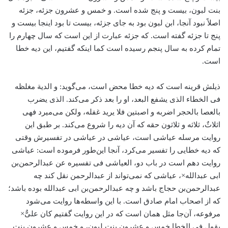
بنت لبون، بیست و پنج شده است. و خمس و عشرون جزئه، جزئه
اصلاً نبود آنجا، ابن لبون بود به جای جزئه، بیست تا بود اینجا بیست و
پنج تا جزئه گفته است. که جزئه عبارت از این است که سال چهارم را
تمام کرده به سال پنجم رسیده است کما اینکه گفتیم، این دیه خطا
است.
ذیلش قرینه است که دیه خطا محض است، می‌گوید: و الدیة مغلظه
فی الخطاء الذی یشفع البعد، او را بعد ذکر می‌کند. الذی یضرب
بالعصا بالحجر اضربه و اصبتین فلا یرید غفله، ولکن می‌میرد فهی
اثلاثٌ، ثلاثه و ثلاثون حقه که آن دیه را شروع می‌کند. بر طبق این
روایت مرسله عیاشی است، عیاشی در عیاشی در تفسیرش وقتی
که دیه خطایی را تفسیر می‌کرد، آنجا این‌طور فرموده است: عیاشی
روایت دهم است در باب دو، العیاشی فی تفسیره عن عبدالرحمن‌بن
ابی عبدالله×، عیاشی که نمی‌تواند از عبدالرحمن نقل کند چه
عبدالرحمن‌بن حجاج باشد و چه عبدالرحمن‌بن ابی عبدالله بوده باشد؛
که از اصحاب امام صادق است. با این واسطه‌ها روایت می‌شود
مرفوعه، آن‌جا مثل همان است که در این روایت گفتیم کان علیٌّ×
یقول فی الخطا خمس و عشرون بنت لبون، و خمس و عشرون بنت