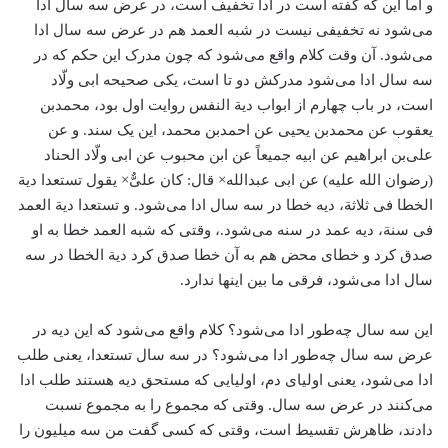
و اما این که گفته است در ادا تخفیف است، در عرض سه سال ادا
می‌شود نه تخفیفی نیست در شبه العمد هم در عرض سه سال ادا
می‌شود. آن وقت کلام واقع می‌شود که چون مدرک این حکم که در
سه سال ادا می‌شود مدرکش دو تا است، یکی صحیحه ابی ولّاد
است، در باب چهارم از ابواب دیة النفس روایت اول بود، محمد‌بن
یعقوب عن محمد‌بن یحیی عن احمد‌بن محمد، این یک سند. و عن
علی‌بن ابراهیم عن ابیه جمیعاً عن ابن محبوب عن ابی ولّاد الحناد
(رضوان الله علیه) عن ابی عبدالله× قال: کان علیٌّ× یقول تستعدا دیة
الخطا فی ثلاثة، دیه خطا در سه سال ادا می‌شود. و تستعدا دیة العمد
فی سنة، دیه عمد در سنه می‌شود.، وقتی که شبه العمد خطا به او
صدق کرد و خطای محض هم به آن خطا صدق کرد دیة الخطا در سه
سال ادا می‌شود، فرقی ما بین اینها ندارد.
این سه سال چه‌طور ادا می‌شود؟ کلام واقع می‌شود که این دیه در
عرض سه سال چه‌طور ادا می‌شود؟ در سه سال تستعدا، یعنی طلب
ادا می‌شود، یعنی اولیای دم، اولیایی که مستحق دیه هستند طلب ادا
می‌کنند در عرض سه سال. وقتی که مجموع را به مجموع نسبت
دادند، ظاهرش تقسیط است، وقتی که کسی گفت من سه میلیون را