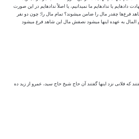
داده­ایم یا نداده­ایم ما نمی­دانیم، یا اصلاً نداده­ایم در این صورت
هد فرع‌ها چقدر مال را ضامن می­شوند؟ تمام مال را؛ چون دو نفر
م المال به عهده اینها می­شود نصفش مال این شاهد فرع می­شود
د که فلانی نزد اینها گفتند آن حاج شیخ حاج سید، عمرو از زید ده