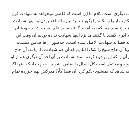
ب دیگری است. کلام ما این است که قاضی می­خواهد به شهادت فرع
ینها را نکنند یا بگویند نمی­دانیم ما شاهد بودن به اینها شهادت
ا شیخ حاج سید هم که بعد آمدند گفتند مفید علم نیست شاید خودشان
 ادری گفتند یا گفتند ما نزد اینها شهادت نداده بودیم آن وقت این
 که قضا به شهادت الاصل شده است، چه‌طور آن‌ها ضامن می­شدند
اضی! آن حاج شیخ را شک افتادیم كه آن هم شهادت داد یا نه، آن حاج
م آن را که این رجوع کرده است شهادت بر آن احد آن دیگری هم از او
د و محتمل است کلّ المال را ضامن بشوند. به جهت اینکه اینها اگر
شاهد که نمی­شود حکم کرد. آن قضا کأنّ مدرکش بهم خورده تمام