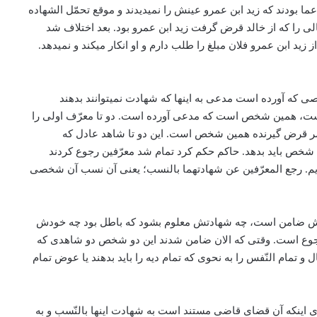
ا بودند که زید ا‌بن عمرو عینش را نمی­دیدند و موقع تحمّل الشهاده
لی را که از خالد قرض گرفت زید ا‌بن عمرو بود. بعد اختلاف شد
‌بن عمرو فلان مبلغ را طلب دارم و او انکار می­کند و نمی­دهد.
 که آورده است مدعی به اینها که شهادت نمی­توانند بدهند
و است، همین شخص است که مدعی آورده است. دو تا معرّف اولی را
عمر قرض گیرنده همین شخص است. این دو تا شاهد عادل که
 شخص باید بدهد. حاکم حکم کرد تمام شد معرّفین رجوع کردند
دیم. رجع المعرّفین عن شهادتهما بالنسب؛ یعنی آن نسب آن شخصی
هادتش ضامن است، چه شهادتش معلوم بشود که باطل بود چه خودش
ه رجوع است. وقتی که الان ضامن شدند این دو شخص دو شاهدی که
تمام النّفس را به نحوی که تمام دیه را باید بدهند یا عوض تمام
رای اینکه آن قضای قاضی مستند است به شهادت اینها بالنّسب و به