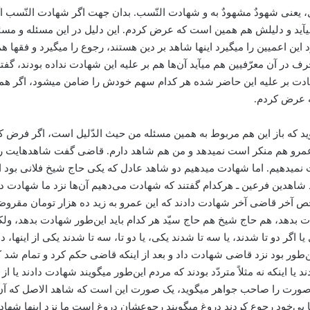
عنی شهودٌ مشهودٌ به و شهادت النّسب. بدان جهت اگر شهادت النّسب اگر 
د و دلیلش هم همین است که عرض کردم. این دلیل در این مسئله و مسئله آ
این اعمیین را می­گیرد اینها شاهد بر دین هستند، رجوع را می­گیرد و فقها 
ادت بر علیه این حاضر شده هر کدام سهم خودش را ضامن می­شود، اگر همه رج
که عرض کردم.
د که باز این هم مربوط به همین مسئله من حیث الدّلیل است، اگر فرض کر
عمرو هم منکر است نمی­دهد و من هم شاهد دارم. قاضی گفت شاهدهایت را 
نمی­دهیم. اما شهادت می­دهیم دو شاهد عادل که یکی حاج شیخ فلانی بود 
 شاهدین فرعین ـ هركدام گفتند كه شهادت می‌دهیم آن‌ها نزد ما شهادت
شخص آخر قاضی آخر شهادت دادند که این عمرو به زید ده هزار تومان مقر
بدهد، هم حاج شیخ هم حاج سیّد هر کدام باید این‌طور شهادت بدهد، ولکن
ا اگر دو تا شدند، یا سه تا شدند یکی، یا دو تا، سه تا شدند یکی از اینها،
ن‌طور بود نزد قاضی شهادت داد و بعد از اینکه قاضی حکم کرد و تمام شد
 اینکه نه مثلاً متردّد بودند که مردم این‌طور می­گویند شهادت دادند یا از
ت را صاحب جواهر می­گوید، یک صورت این است كه شاهد الاصل که آن دو ت
ها بی‌خود رجوع کردند دروغ می­گویند رجوعشان دروغ است ما نزد اینها شها