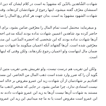
شهادت الشّاهدین بالدّین که مشهودٌ به است در کلام ایشان که دین اس
اسمشان معرّف گفته می­شود، اینها رجوع از شهادتشان کرده­اند. و
شهادت الشهود مشهودٌ به است. بدان جهت هر کدام ربع المال را ضا
و می­فرماید: محتمل است تمام المال را معرّفین ضامن بشود، برای 
حاضر کرده بود شاهدین اعمیین شهادت نداده بودند اینکه مدعی اح
آن‌ها شهادت نداده بودند که این شخصی که احضره المدّعی، این م
معرّفین شده است. آن‌ها گفته­اند آنکه اعمیان می­گویند ما شهادت
ضمان مال اینهاست ولو اعمیان رجوع نکرده­اند، ولکن وقتی که اینه
است.
گوید آن را که ضرر وارد شده است ذهب المال من الحاضر، این مستند
افتادیم بر شهادتمان از آن شهادت زید‌ ابن عمرو مقروض بر خالد است
نیست استنادی ندارد، چرا ضامن بشود. در جایی که شخص اذهب مال ا
مستند به شهادت آن‌ها نیست آن‌ها به زید ا‌بن عمرو شهادت دادند نه
ا‌بن عمرو است مقروض است یا نه ما چه می­دانیم. این زید ا‌بن عمروی 