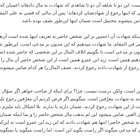
ت، این دو تا شاهد آن دو تا شاهدی که شهادت به مال داده­اند اعمیان که آن
قتی که اینها رجوع از شهادتشان کرده­اند؛ پس آن مالی که قضی به علی 
من می­شوند محتمل است ضمان اینها این‌طور نصف بوده باشد.
اینکه شهادت آن اعمیین بر این شخص حاضر به تعریف اینها شده است آن‌ها
ضر في المقام، ما شهادت می­دهیم که این مدیون بر مدعی است، این‌طور 
دیون بر مدعی است تا بگوییم اتلاف المال بر این شخصی که حاضر شده ا
 می­دهیم همین است. زید ا‌بن عمرو همین است از این شخص حاضر آن مال را
ا رجوع از شهادت دادند رجوع کردند، نصف المال را هر کدام ضامن می­شو
 به شهادت معرّفین است. می­گوییم اگر فرض کردیم آن معرّفین رجوع نکردن
 از این شهادت رجوع کردند، ضمان دارند یا ندارند. بلا اشکال باید ملتزم
لغیر، ضامن می­شود این لم یذهب مال شخص حاضر را و بما اینکه ضمان دا
 به شخص حاضر! اینها هم شهادت دادند که این زید‌ ابن عمرو است نه این‌
که مدعی می­گوید اگر راست بگوید این است. اما راست می­گوید یا نمی­گوید چ