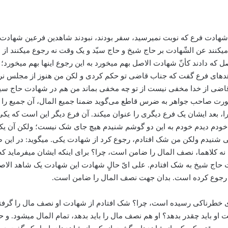
به شهادت فرع كه نوبت نمی­رسید، سفر بودند، نبودند شاهدین فرعین شهادت 
کنند عن الشّهادت بر حاج شیخ و حاج سیّد و یک وقت نه رجوع می­کنند ا
 که دادند کأنّ شهادت الاصل بهم می­خورد به این رجوع اینها بهم می­خورد؛
شاهدهای فرع گفت که جناب قاضی تو حکم کردی و لکن من هنوز از مجلس ن
 قاضی از خدا مخفی نیست از تو چه مخفی بماند من هم در شهادت حاج س
صورت صاحب جواهر به ضرس قاطع می‌گوید ضمنا جمیع المال، آن جمیع را 
عد ایشان یک فرع دیگری را عنوان می­کند. آن فرع دیگر این است که یکی از ا
و خودم دیدم خودم به این دو گوشم شنیدم هیچ جای شک نیست؛ ولکن آن یک
 شنیدم ولکن من شک افتادم، رجوع کرد از شهادت یکی. می­گوید: در این
 كلاهما، نصف المال را ضامن است، چرا؟ برای اینکه ایشان می­فرماید ک
ت حاج شیخ به شک افتادم. علی ایّ حالٍ شهادت این شهادت یک شاهد الاص
ی رجوع کرده است. بدان جهت نصف المال را ضامن است.
جای خطرناکی رسیده است، چرا؟ شک افتادم از شهادت او نصف مال را گرفت
 باید چقدر بدهد؟ او هم نصف مال را باید بدهد، تمام المال می­شود. و حال