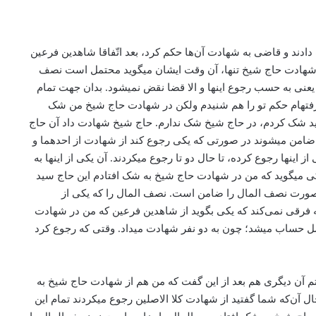
دادند و قاضی به شهادت آن‌ها حکم کرد، بعد اتّفاقا شاهدین فرعین
ز شهادت حاج شیخ تنها، آن وقت ایشان می­گوید محتمل است نصف
 یعنی به حسب رجوع اینها و الا قضا نقض نمی­شود. بدان جهت تمام
رفته­ام حکم تو را هم شنیدم ولکن در شهادت حاج شیخ من شک
ید شک کردم، در حاج شیخ شک ندارم. حاج شیخ شهادت داد آن حاج
ضامن می­شوند در صورتی که یکی رجوع کند از شهادت از احدهما و
ینها رجوع کرده، تا حال دو تا رجوع می­کردند. آن یکی از اینها به
ی می­گوید که من در شهادت حاج شیخ به شک افتادم این حاج سید
 صورت نصف المال را ضامن است. نصف المال را که یکی از
ه فرقی نمی‌کند که یکی بگوید از شاهدین فرعین که من در شهادت
ل حساب می­شد؛ چون به دو نفر شهادت می­داد. وقتی که رجوع کرد
م آن دیگری هم بعد از این گفت که من هم از شهادت حاج شیخ به
 آن‌كه شما گفتید از شهادت کلا الاصلین رجوع می­کردند تمام این