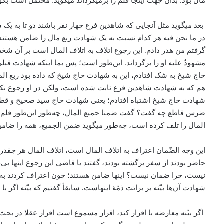
مال بود. بدان جهت اینجا قلم را برمی­گرداند می­گوید: محتمل است
بعد می­گوید مثل آنجایی که شاهدین فرع چهار نفر باشند دو تا به 
در ما نحن فیه هر کدام نسبت به یک شهادت ربع مال را ضامن هستند،
گرفتم من هدر دادم. این رجوع اتلاف به اتلاف المال است بر آن شخص
مشهودٌ علیه او را برگرداند. این‌طور است؛ پس بما اینکه شهادت قب
حاج شیخ به شک افتادم، این به شهادت حاج شیخ که داده بود ربع ا
هم که به شهادت شاهدین فرع ثابت شده است، ولکن در او رجوع نک
شهادت حاج شیخ اشتباه افتادم؛ یعنی شهادت حاج سید صحیح و قط
ضرس قاطع چه گفت؟ گفت ضمنا جمیع المال، چه‌طور این‌طور قلم ان
المال را تلف کرده است، چه‌طور می­گوید ضمن الجمیع، همه را ضامن 
این وجه الضّمان اعتراف به اتلاف المال است، اتلاف المال هر چقد
حاضر بودند از سفر برگشته بودند، گفتند یا قاضی این رجوع اینها ب
نیست، چرا ضمان نیست؟ اینها ضامن هستند؛ چون اعتراف کردند به رجو
شهادت آن‌ها بیّنه بر برائت ذمّۀ اینهاست. سابقاً گفتیم که بیّنه اگر با 
اگر بیّنه معارضه با اقرار کند، اقرار مسموع است اقرار عقلا در بحث 