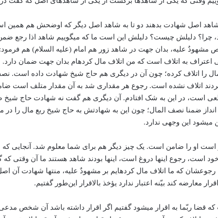
 بگوییم وقتی که یکی از شاهدها برگشت از یکی از شاهدهای اصل که گفت در
یک شاهد اصل شهادت بدهند دو تا به شاهد اصل دیگر که اوضحش هم همین اس
 چرا؟ دلیلش چیست؟ دلیلش این است ما که می­گوییم شاهد اذا رجع ضمن، ا
 مشهودٌ علیه، بدان جهت در شاهد زور هم امام (علیه السلام) هم فرمود: 
لی اعتراف به اتلاف است که من اتلاف مال کرده­ام بدان جهت ضمان دارد. 
لمال را اتلاف کرده؛ چون آن در دیگری هم حاج شیخ شهادت داده است. نص
ردند اتلاف نشده است. رجوع هر مقداری شد به آن مقدار متلف است ضامن
عی است، در این به شک افتادم. آن دیگری هم گفت نه شهادت حاج شیخ 
داز ضمنا نصف المال؛ چون این به شهادتش به حاج شیخ ربع مال را در 
می­شود این وجهی ندارد.
ر است او را ضامن است. یک چیز دیگر هم برای شما معلوم شد. آنجایی که 
ی‌خود است، رجوع اینها دروغ است، اینها بودند شاهد هستند ما آن وقتی ک
عشان که ما اتلاف مال کرده­ایم بر مشهودٌ علیه، منتها شهادت آن اصل که
اقرار معارضه کند بیّنه اعتبار ندارد یؤخذ بالاقرار این‌طور گفتیم.
که قضا ربّما به اقرار می­شود گفتیم اگر اقرار داشته باشد آن شخص مدعی عل