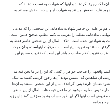
‌ها که رجوع نکرده­اند و اینها که شهادت به نسب داده­اند که
المشهود علیه، نصفش مستند به شهادت اینهاست، نصفش مستند به
 هم بر علیه این حاضر شهادت نداده­اند. این شخصی را که مدعی
شهادتی نداده­اند. مطلب را تقریب می‌كنم مطلب صحیح همین است،
ست به شهادتین شده است. اتلاف المال از این شخص حاضر فقط به
 گرفتن مستند به تعریف اینهاست به معرفیّت اینهاست، بدان جهت
ند. غایت تقریب کلام صاحب جواهر این است که تقریب صحیح این
ولکن این تقریب هم درست نیست، ولو تقریبش یعنی تقریب متین این است، ولکن درست نیست، چرا؟ برای اینکه از صاحب جواهر اگر سؤال کنیم واقعه­ی را صاحب جواهر از کسی که این را در ما نحن فیه می­
د، آن شاهدین که اعمیین بودند آن‌ها رجوع کردند، گفتند ما شک
 بشود ضمان دارند؛ پس اگر اتلاف مال از این شخص مستند به آن‌ها
رند؛ پس معلوم می­شود در ما نحن فیه ذهاب المال از این حاضر
که مقروض است اینها اگر این‌طور حساب بشود معرّفین گفتند این زید
ه می­دانیم.