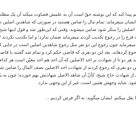
 پیدا کند که این نوشته حقّ است آن به علمش قضاوت می­کند آن یک مطل
ن می­فرماید: تمام مال را ضامن هستند در صورتی که شاهدین اصلین تکذیب ا
ی نزدیم اصلش را منکر شود ضامن می­شوند. وقتی که این‌طور شد و قول اینه
 فرع را در رجوع تکذیب کردند می­فرماید ضمان ندارد؛ و اما تکذیب نکردند لا
م می­فرماید چون رجوع این دو نفر مثل رجوع شاهدین اصلین است در جایی
کی رجوع کرده­اند، بعد این دو نفری که قاضی حکم کرد و تمام شد گفتند یا ق
 هر دو تا از شهادت بر احد الاصلین که آن احد هم احد معیّن است هر کدا
این دو نفری که رجوع کردند از شهادت احد الاصلین نصف المال را ضامن شون
ز شهادت حاج شیخ، کأنّ آن شاهد الاصل شهادتش بهم خورده؛ چون به یک 
­شود. شاید وجهش همین است. غیر از این وجهی ندارد.
قل می­کنم. ایشان می­گوید: نه اگر فرض کردیم…