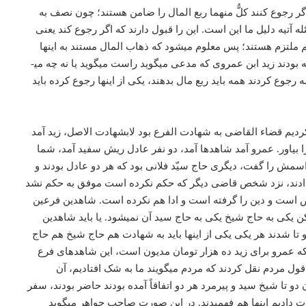
رجوع کنند کلٌّ منهما ربع المال را ضامن هستند؛ چون نصف به
تیه دلیل ما این است. این را قبول دارند که اگر رجوع کند یعنی
هم ملتزم هستند؛ پس معلوم می­شود که ذهاب المال مستند به اینها
است. این حرفی که اعمیان بر علیه حاضر شهادت نداده بودند، این حرف در آن معرّفیین هم می­آید آن‌ها هم بر علیه این شهادت نداده بودند، گفته بودند زید ا‌بن عمروی که مدعی می­گوید راست می­گوید یا نه چه می­
وع کردند همه باید ربع مال بدهند، یکی از اینها رجوع کرده باید
دیم قضاء القاضی به شهادت الفرع بود لابشهادت الاصل، زید آمد
بیاور. عمرو آمد شاهدها آمد، دو نفر عادل ریش سفید آمد، شما
اسمش را گفت، دیگری حاج سیّد فلانی بود که هر دو عادل بودند و
 دادند، نزد شخص قاضی دیگر که حکم نکرده است موفق به حکم نشد
وض است و دین را گرفته است و ادا هم نکرده است. شاهدین فرعین
 یکی به حاج شیخ یکی به حاج سید آن نمی­شود. یا باید شاهدین
 دو تا شدند هر یکی یکی از اینها باید به شهادت هم حاج شیخ هم حاج
 که عمرو برای زید ده هزار تومان مدیون است، این شاهدهای فرع
 قول مردم نقل کردند که مردم می­گویند ما به شک افتادیم، آن
ا شیخ سید و پیرمرد هر دو اتفاقاً آمده بودند حاضر بودند، سفر
دت دادیم اینها هم فهمیدند. در این صورت صاحب جواهر می­گوید