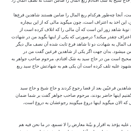
 حاج شیخ به شک افتادم ربع المال را ضامن است نه نصف المال را.
ت، آنجا چه‌طور هرکدام ربع المال را ضامن هستند شاهدین فرع‌ها
ین اخذ به اعتراف است، چون می­گوید مالی که از این بیچاره
توبۀ شاهد زور این است که آن مالی را که اتلاف کرده است از
اعتراف چقدر می­کند؟ درصورتی که یکی از اینها بگوید من در شهادت
ف المال به شهادت دو تا شاهد فرع ثابت شده آن نصف مال دیگر
 می­شود. بدان جهت اگر یکی از شاهدین فرعین گفت من در
صحیح است من در حاج سید به شک افتادم، مرحوم صاحب جواهر به
مشهود علیه تلف کرده است آن یکی هم به شهادتش حاج سید ربع
شاهدین فرعیّین بعد از قضا رجوع کردند و حاج شیخ و حاج سید
ه گفتیم اینها حاضر بودند، مرحوم صاحب جواهر گفت بر شما ضمان
 الان می­گوید اینها دروغ می­گویند رجوعشان به دروغ است،
یه یؤخذ به اقرار و بیّنۀ معارض را لا تسمع، در ما نحن فیه هم