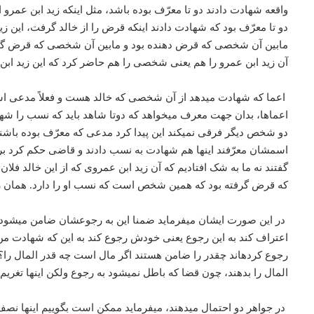
واقعه شهادت دادند دو تا معرّف بوده باشد، مثل اینکه زید ابن عمرو 
دو تا معرّف بود که شهادت دادند اینکه قرض را از خالد گرفت، این ز
مابین آن شخصی که قرض دهنده بود و مابین آن شخصی که قرض گیرنده ب
آن زید ا‌بن عمرو را هم یعنی شخصی را هم حاضر کرد که این زید‌ 
اعما که شهادت می­دهد از آن شخصی که خالد هست و فعلاً مدعی است 
اعماها، بدان جهت معرف می­خواهد که دوتا شاهد باید که نسب را ش
دو شخص دیگر فرقی نمی­کند این پیدا کرد مدعی که معرّف بوده با
اسمشان معرّفند اینها هم شهادت به نسب دادند و قاضی حکم کرد بر 
گفتند نه ما به شک افتادیم که آن زید ا‌بن عمروی که از این خال
که قرض گرفته بود که همین شخص است که نسب او را دارد. همان زی
در این صورت ایشان می­فرماید ضمنا این به رجوعشان ضامن می­شود
اعتراف کند به این رجوع یعنی خودش رجوع کند به این که شهادت من
رجوع کرده­اند چقدر را ضامن هستند اگر مال است چه قدر المال را؟ 
المال را بدهند، چون قضا که باطل نمی­شود به رجوع ولکن اینها تغری
در جواهر دو احتمال می­دهند، می­فرماید ممکن است بگوییم اینها نصف