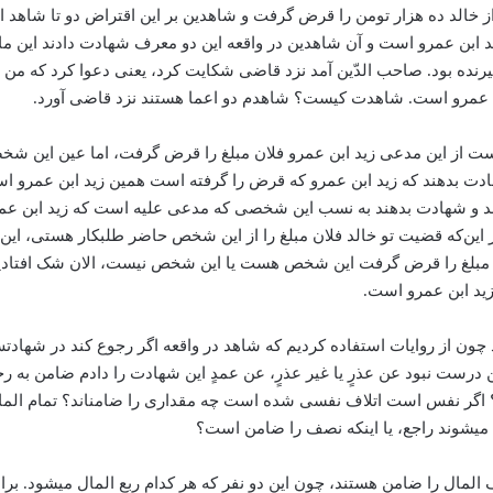
از خالد ده هزار تومن را قرض گرفت و شاهدین بر این اقتراض دو تا شاهد اعم
ید‌ ابن عمرو است و آن شاهدین در واقعه این دو معرف شهادت دادند این ما
ود. صاحب الدّین آمد نزد قاضی شکایت کرد، یعنی دعوا کرد که من از زید ا
ابن عمرو است. شاهدت کیست؟ شاهدم دو اعما هستند نزد قاضی آورد.
از این مدعی زید ا‌بن عمرو فلان مبلغ را قرض گرفت، اما عین این شخصی
هادت بدهند که زید ا‌بن عمرو که قرض را گرفته است همین زید‌ ابن عمر
شند و شهادت بدهند به نسب این شخصی که مدعی علیه است که زید‌ ابن 
این‌كه قضیت تو خالد فلان مبلغ را از این شخص حاضر طلبکار هستی، این
د فلان مبلغ را قرض گرفت این شخص هست یا این شخص نیست، الان شک افتا
د ا‌بن عمرو است.
 چون از روایات استفاده کردیم که شاهد در واقعه اگر رجوع کند در ش
 درست نبود عن عذرٍ یا غیر عذرٍ، عن عمدٍ این شهادت را دادم ضامن ب
اگر نفس است اتلاف نفسی شده است چه مقداری را ضامن­اند؟ تمام المال و 
م می­شوند راجع، یا اینکه نصف را ضامن است؟
 المال را ضامن هستند، چون این دو نفر که هر کدام ربع المال می­شود. ب