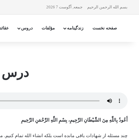
بسم الله الرحمن الرحیم
جمعه, آگوست 7 2026
صفحه نخست
زندگینامه
مؤلفات
دروس
عقائد
درس ه
أَعُوذُ بِاللَّهِ مِنَ الشَّيْطَانِ الرَّجِيمِ، بِسْمِ اللَّهِ الرَّحْمَنِ الرَّحِيمِ
چند مسئله از شهادات باقی مانده است بلکه انشاء الله تمام کنیم. م