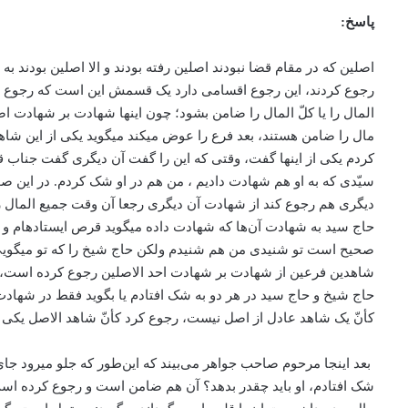
پاسخ:
اصلین که در مقام قضا نبودند اصلین رفته بودند و الا اصلین بودند 
رجوع کردند، این رجوع اقسامی دارد یک قسمش این است که رجوع می­
المال را یا کلّ المال را ضامن بشود؛ چون اینها شهادت بر شهادت اصل
مال را ضامن هستند، بعد فرع را عوض می­کند می­گوید یکی از این 
کردم یکی از اینها گفت، وقتی که این را گفت آن دیگری گفت جناب
سیّدی که به او هم شهادت دادیم ، من هم در او شک کردم. در این 
دیگری هم رجوع کند از شهادت آن دیگری رجعا آن وقت جمیع المال را، ب
حاج سید به شهادت آن‌ها که شهادت داده می­گوید قرص ایستاده­ام 
صحیح است تو شنیدی من هم شنیدم ولکن حاج شیخ را که تو می­گویی
شاهدین فرعین از شهادت بر شهادت احد الاصلین رجوع کرده است، نه
حاج شیخ و حاج سید در هر دو به شک افتادم یا بگوید فقط در شهاد
کأنّ یک شاهد عادل از اصل نیست، رجوع کرد کأنّ شاهد الاصل یک
بعد اینجا مرحوم صاحب جواهر می‌بیند که این‌طور که جلو می­رود 
شک افتادم، او باید چقدر بدهد؟ آن هم ضامن است و رجوع کرده است او