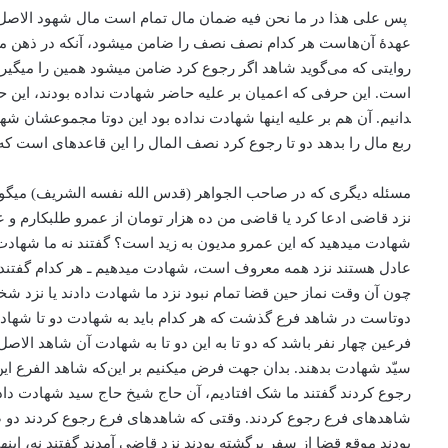
پس علی هذا در ما نحن فیه ضمان مال تمام است مال شهود الاصل، ی
عهدۀ آن‌هاست هر کدام نصف نصف را ضامن می­شود، آنکه در ذهن می­آی
روایتی که می‌گوید شاهد اگر رجوع کرد ضامن می­شود همین را می­گیرد 
دانیم. آن هم بر علیه اینها شهادت نداده بود این دوتا مجموعشان شه
ربع مال را بدهد دو تا رجوع کرد نصف المال را این قاعده­ای است 
مسئله دیگری که در صاحب الجواهر (قدس الله نفسه الشریف) می­گوی
نزد قاضی ادعا کرد یا قاضی من ده هزار تومان از عمرو طلبکارم و 
شهادت می­دهید که این عمرو مدیون به زید است؟ گفتند نه ما شهادت 
عادل هستند نزد همه معروف است، شهادت می­دهیم ـ هر کدام گفتند
چون آن وقت نماز حین قضا تمام نبود نزد ما شهادت دادند یا نزد 
دوتاست در شاهد فرع گذشت که هر کدام باید به شهادت دو تا شهادت 
فرعین چهار نفر باشد که دو تا به این دو تا به شهادت آن شاهد الاصل ی
سیّد شهادت بدهند. بدان جهت فرض می­کنیم بر این‌كه شاهد الفرع ای
رجوع کردند گفتند ما شک افتادیم، آن حاج شیخ حاج سید شهادت دادند یا
شاهدهای فرع رجوع کردند. وقتی که شاهدهای فرع رجوع کردند دو صور
بودند موقع قضا از سفر برگشته بودند نزد قاضی آمدند گفتند نه، این