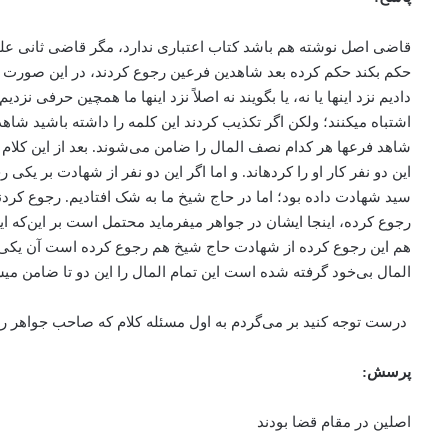
قاضی اصل نوشته هم باشد کتاب اعتباری ندارد، مگر قاضی ثانی علم
حکم بکند حکم کرده بعد شاهدین فرعین رجوع کردند، در این صورت ایشا
دادیم نزد اینها یا نه، یا بگویند نه اصلاً نزد اینها ما همچین حرف
اشتباه می­کنند؛ ولکن اگر تکذیب کردند این کلمه را داشته باشید شاهد
شاهد فرع­ها هر کدام نصف المال را ضامن می‌شوند. بعد از این کلا
این دو نفر کار او را کرده­اند. و اما اگر این دو نفر از شهادت بر ی
سید شهادت داده بود؛ اما در حاج شیخ ما به شک افتادیم. رجوع کردند
رجوع کرده، اینجا ایشان در جواهر می­فرماید محتمل است بر این‌كه 
هم این رجوع کرده از شهادت حاج شیخ هم رجوع کرده است آن یکی ا
المال بی‌خود گرفته شده است این تمام المال را این دو تا ضامن می
درست توجه كنید بر می‌گردم به اول مسئله کلام که صاحب جواهر را ن
پرسش:
اصلین در مقام قضا بودند