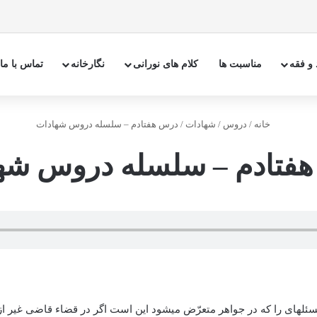
 و فقه
مناسبت ها
کلام های نورانی
نگارخانه
تماس با ما
خانه
/
دروس
/
شهادات
/
درس هفتادم – سلسله دروس شهادات
فتادم – سلسله دروس شه
سئله­ای را که در جواهر متعرّض می­شود این است اگر در قضاء قاضی غیر از