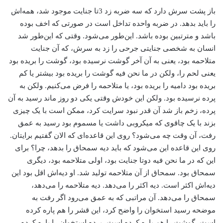
باز پشت سرش دارد که سه ضربه زد 3تا جنایت موجود شد، همه‌اش
را باید بدهد. در ضربه واحده تداخل است در صورتی که اخف بوده
باشد و مترتبین بوده باشد. این‌طور می‌شود. وقتی که این‌طور شد
انسان به شخصی جنایتی جرحی را زد به سرش، که آن جنایت
متلاحمه بود، یعنی به آن آخر گوشت نرسیده بود، گوشت را بریده بود
یعنی لحم را، ولکن در ما نحن فیه گوشت را بریده بود بیشتر یا کم
بریده بود دامیه را بریده بود، یا متلاحمه را فرض می‌کنیم. ولکن به
پرده نرسیده بود. ولکن این خودش وقتی یکی دو روز ماند رسید به آن
پرده، زخم باز شد آن قدر نبود سرایت کرد، ممکن است با یک چیزی
بزند با یک چاقوی که میکروبی داشت یا مسموم بود رسید به عمق
رفت، آن وقت چه می‌شود؟ روی این قاعده‌ای که الان گفتیم برایتان.
روی این قاعده این می‌شود که باید دیه سمحاق را بدهد، چرا؟ برای
این که در ما نحن فیه دوتا جنایت بود، اولی متلاحمه بود، دیگری
سمحاق بود. سمحاق از آن متلاحمه تولید شد. او دیه‌اش اقل بود این
دیه‌اش اکثر است. دیه اکثر را می‌دهد. دیه متلاحمه را می‌دهد،
سمحاق را می‌دهد. آن مراتبی که به عمق می‌رود اگر رفت به
موضحه رسید استخوان را واضح کرد، این قشر را هم پاره کرده
است، گوشت را هم پاره کرده است، پرده استخوان را پاره کرده