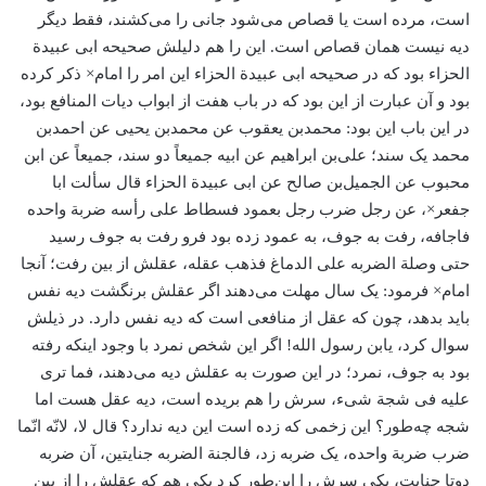
است، مرده است یا قصاص می‌شود جانی را می‌کشند، فقط دیگر
دیه نیست همان قصاص است. این را هم دلیلش صحیحه ابی عبیدة
الحزاء بود که در صحیحه ابی عبیدة الحزاء این امر را امام× ذکر کرده
بود و آن عبارت از این بود که در باب هفت از ابواب دیات المنافع بود،
در این باب این بود: محمد‌بن یعقوب عن محمد‌بن یحیی عن احمد‌بن
محمد یک سند؛ علی‌بن ابراهیم عن ابیه جمیعاً دو سند، جمیعاً عن ابن
محبوب عن الجمیل‌بن صالح عن ابی عبیدة الحزاء قال سألت ابا
جفعر×، عن رجل ضرب رجل بعمود فسطاط علی رأسه ضربة واحده
فاجافه، رفت به جوف، به عمود زده بود فرو رفت به جوف رسید
حتی وصلة الضربه علی الدماغ فذهب عقله، عقلش از بین رفت؛ آنجا
امام× فرمود: یک سال مهلت می‌دهند اگر عقلش برنگشت دیه نفس
باید بدهد، چون که عقل از منافعی است که دیه نفس دارد. در ذیلش
سوال کرد، یابن رسول الله! اگر این شخص نمرد با وجود اینکه رفته
بود به جوف، نمرد؛ در این صورت به عقلش دیه می‌دهند، فما تری
علیه فی شجة شیء، سرش را هم بریده است، دیه عقل هست اما
شجه چه‌طور؟ این زخمی که زده است این دیه ندارد؟ قال لا، لانّه انّما
ضرب ضربة واحده، یک ضربه زد، فالجنة الضربه جنایتین، آن ضربه
دوتا جنایت، یکی سرش را این‌طور کرد یکی هم که عقلش را از بین