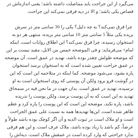
می‌گیرد از این جراحت باید مماصلت داشته باشد؛ یعنی اندازه‌اش در
قصاص یکی باشد؛ و الا در دیه فرقی نمی‌کند این جراحت.
چرا فرق نمی‌کند؟ به چه دلیل؟ یکی را 30 سانتی متر در سرش
بریده یکی مثلاً 5 سانتی متر 10 سانتی متر بریده، منتهی هر دو به
استخوان رسیده، چرا فرق نمی‌کند؟ این اطلاق روایات است. اینکه
امام× می‌فرماید: و فی الموضحه خمس من الابل، مقید نیست بر این
که موضحه طولش چقدر بوده باشد، تهدید در عمق است. آن موضحه
در عمق جراحت تعیین شده است که به استخوان برسد استخوان
پاره بشود، می‌شود موضحه. کما اینکه در متلاحمه این است که این
در گوشت فرو برود ولکن آن پوستی که روی استخوان است به او
نرسیده، تهدید در عمق است. بدان جهت در ما نحن فیه در سمحاق
تهدید به این است که به آن پوست برسد، ولکن پوست را ندریده
باشد، پاره نکند، موضحه این است که این پوست را پاره کرد و عظم
ظاهر شده است. این‌ها تهدیدها همه به نسبت علی عمق الجراحت
است و او ملاک است در ثبوت الدیه و آن اگر کوچک بوده باشد طولاً و
عرضاً، کم باشد یا زیاد بوده باشد، ملاک عرف است. و این هم فرقی
ندارد جراحتی که وارد کرده است در عمقش ملاک است، دیه‌اش را