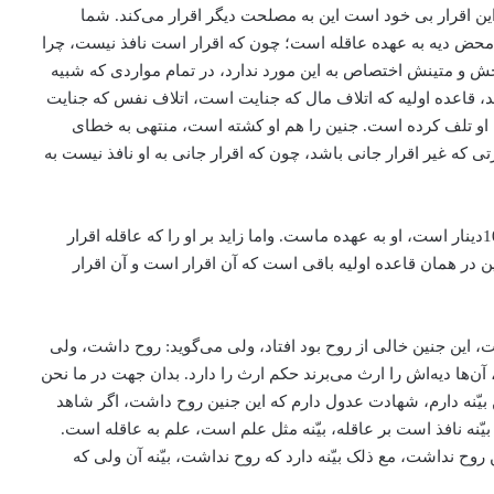
این اقرار بی خود است این به مصلحت دیگر اقرار می‌کند. شما
محض دیه به عهده عاقله است؛ چون که اقرار است نافذ نیست، چرا
یحش و متینش اختصاص به این مورد ندارد، در تمام مواردی که شبیه
 قاعده اولیه که اتلاف مال که جنایت است، اتلاف نفس که جنایت
او تلف کرده است. جنین را هم او کشته است، منتهی به خطای
که غیر اقرار جانی باشد، چون که اقرار جانی به او نافذ نیست به
در ما نحن فیه بر آن عاقله آنکه یقینی است او به عهده عاقله است که عاقله هم یقین دارند که می‌گویند: جنین افتاده است جنین هم دیه‌اش 100دینار است، او به عهده ماست. واما زاید بر او را که عاقله اقرار
ن در همان قاعده اولیه باقی است که آن اقرار است و آن اقرار
این جنین خالی از روح بود افتاد، ولی می‌گوید: روح داشت، ولی
‌ها دیه‌اش را ارث می‌برند حکم ارث را دارد. بدان جهت در ما نحن
ن بیّنه دارم، شهادت عدول دارم که این جنین روح داشت، اگر شاهد
ّنه نافذ است بر عاقله، بیّنه مثل علم است، علم به عاقله است.
ین روح نداشت، مع ذلک بیّنه دارد که روح نداشت، بیّنه آن ولی که