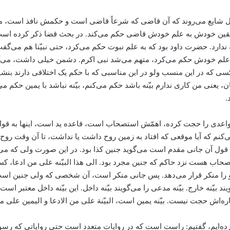
شایع می‌روند که آن قاضی که شرعاً قاضی است و حکمش نافذ است، می‌روند
ه یقین خودش به علم خودش قاضی حکم می‌کند. در بحث قضا ذکر کرده است.
ندارد. حضرت داود بود که به علم نبوت حکم می‌کرد، حتی نبیّنا هم می‌گفت: ان
ه علم خودش حکم می‌کرد، متهم می‌شد نبی اکرم. دشمن خیلی داشت، می‌گفت
کسی که در این منسب ولو در این مناسبی که با حکم یک اختلافی دارند بنشین
مان، یعنی من کاری ندارم بیّنه باشد حکم می‌کنم، بیّنه نباشد با یمین حکم م
.
اعدی را حجت کرده، اهمّش استصحاب است، قاعده ید است، اینها به قوا
م که آیا موقعی که افتاد به زمین روح داشت یا نداشت، تا آن وقت روح آم
قول آن جانی مقدم است می‌گوید جنین کذا بود. در این صورت ولی که 
ت نزد حاکم که جنین مجرد بود. الی هذا البیّنه علی من ادعا، کسی که 
 را منکر قرار می‌دهد. پس جانی منکر است، آن شخصی که ولی جنین است ا
 بیّنه خارج. بیّنه مدعی را می‌گویند بیّنه داخل. این بیّنه داخل معتبر است
ره‌اش حجت نیست. بیّنه یمین است، البیّنة علی من الادعا و الیمین علی من
ه‌ایم، گفتیم: راست است که در روایات متعدد است حتی روایاتی که رسول ا