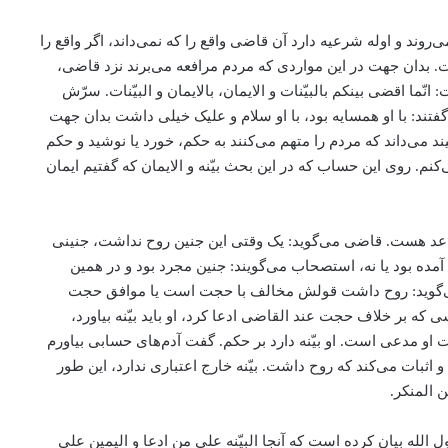
 و اوله شرعیه دارد آن قاضی واقع را که نمی‌داند، اگر واقع را
 بدان جهت در این مواردی که مردم مرافعه می‌برند نزد قاضی،
ّما اقضی بینکم بالبیّنات و الایمان، بالایمان و البیّنات. سرّش
ند: با او همسایه بود، با او سلام و علیک خیلی داشت بدان جهت
د می‌داند که مردم را متهم می‌کنند به حکم، خورد یا نوشید و حکم
ی‌کنم. روی این حساب که در این بحث بیّنه و الایمان که گفتیم ایمان
عد هست. قاضی می‌گوید: یک وقتی این جنین روح نداشت، جنینی
ده بود یا نه، استصحاب می‌گویند: جنین مجرد بود و در همین
می‌گوید: روح داشت قولش مخالف با حجت است یا موافق حجت
بر خلاف حجت عند القاضی ادعا کرد، او باید بیّنه بیاورد،
و مدعی است. او بیّنه دارد بر حکم. گفت آدم‌های حسابی بیاورم
 و اثبات می‌کند که روح داشت. بیّنه خارج اعتباری ندارد، این طور
 المنکر.
لله بیان کرده است که آنجا البیّنه علی من ادعا و الیمین علی