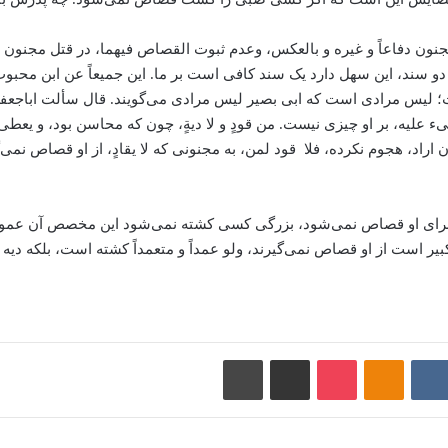
ل مجنون دفاعاً و غیره و بالعکس، وعدم ثبوت القصاص فیهما، در قتل مجن
 دو سند، این سهل دارد یک سند کافی است بر ما. این جمیعاً عن ابن محبو
ت؛ لیس مرادی است که ابی بصیر لیس مرادی می‌گویند. قال سألت اباجعفر
ء علیه، بر او چیزی نیست. من قودٍ و لا دیةٍ، چون که محاسن بود، و یعطی
اراد، هجوم نکرده، فلا قود لمن، به مجنونی که لا یقادٍ، از او قصاص نمی‌گی
و برای او قصاص نمی‌شود، بزرگی کسی کشته نمی‌شود این مخصص آن عموما
است از او قصاص نمی‌گیرند، ولو عمداً و متعمداً کشته است، بلکه دیه ص
Redd
VKontakte
پاکت
Odnoklassniki
اشتراک گذاری با ایمیل
چاپ