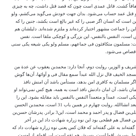
اتفاقاً کشت. قاتل عمدی است چون که قصد قتل داشت، چه به چیزی
ت و قتل عمد حساب می‌شود. بدان جهت خودش می‌گوید می‌کشم، ولو
ین است که انسان اگر صبی را که غیر بالغ است بکشد، جنین را که
شد، کبیر این‌طور بوده باشد می‌کشندش. این را جماعت مشهور اختیار کرده‌اند و ملتزم شده‌اند. دلیلشان هم
ک و تعالی فرموده است: ان النفس بالنفس، می‌گویند: آن جنین هم نفس است، آن پیرمرد80 ساله هم نفس است، النفس بالنفس، این بزرگی و کوچکی ملقا است. نفس
 است: مسلمون متکافئون فی جماعهم، مسلم ولو یکی شیعه یکی سنی
، قصاص می‌شود.
اص اذا قتل کبیر الصغیر أو الشریف و الوزیر، روایت دوم، آنجا دارد: محمد‌بن یعقوب عن عدة من
د الخیف قال نزل الله عبداً سمع مقال فی و آوائها، آن‌ها گوش
، اگر مسلمان به کافری امن بدهد، مستأمن باشد آن امنش نافذ
ان باشد، آن امان دادنش نافذ است به همه، هیچ کس نمی‌تواند او
یه متکافئون، آن پیرمر80 ساله با آن جنین تازه که روح دمیده یکی است، عمداً و متعمداً النفس بالنفس باید مقابله بشود. این را
گفتند و در ما نحن فیه یک مطلب دیگری هم گفته‌اند، یک روایت دیگری هم هست او را هم ذکر کرده‌اند، روایت را هم بخوانم بقیه‌اش بماند برای بعد انشاالله. روایت چهارم در همین باب 31 است، محمد‌بن الحسن
شیخ طوسی است، باسناده عن ابن فضال این را داشته باشید، همیشه در سند ابن فضال گفتند او حسن‌بن علی‌بن فضال است، حسن که پدر علی‌بن فضال و پدر احمد و محمد است، این3 برادر. پدرشان حسن‌بن
 فضال هم فطحی بود این نوه زراره شهادت داد این در آخر
فته‌اند به علی گفته‌اند که فلان کس یعنی نوه زراره شهادت داد که
از قول پسرش اقوا است. پسرش هم ثقه است، این اقوای از اوست.