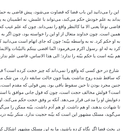
این را می‌دانید این باب قضا که قضاوت می‌شود، پیش قاضی به حمل 
بداند به علم خودش حکم می‌کند، می‌تواند با علمش، نه اطمینان ب
قاضی نوعاً یعنی الا ما کالنظر واقع را نمی‌داند. چون که علم غیب که 
همین است. چون خداوند متعال از او این را خواسته بود، چون اگر ب
به او حکم کرد. نه به واسطه بیّنه؛ چون که جای اتهام است می‌دانید 
کرد به له او. رسول اکرم می‌فرمود: انّما اقضی بینکم بالبیّنات والای
هم بیّنه است یا حکم بیّنه را ندارد؛ الی هذا الاساس، قاضی علم ندارد
شارع در حق کسی که واقع را نمی‌داند که چیز حجت کرده است؟ قو
که ساقط شده روح نداشت یقیناً چون حالت سابقه دارد، من شک می‌کن
جنین مجرد بودن تا حین سقوط باقی بود. پس قولی که مقدم است، 
است؟ قولش مخالف حجت است، چون که قول جانی موافق با استصحاب هس
دعوایش او را مدعی قرار می‌دهد. آنکه بر وفق حجت حکم می‌کند، او
تا شهادت بدهند، او هم داشت. او هم آدم داشت، بیّنه ممکن را می‌گویند
می‌گوید، مسلک مشهور این است که بیّنه حجیت ندارد. منکر بیّنه دربا
در بحث قضا اگر نگاه کرده باشید، ما به این مسلک مشهور اشکال کرد