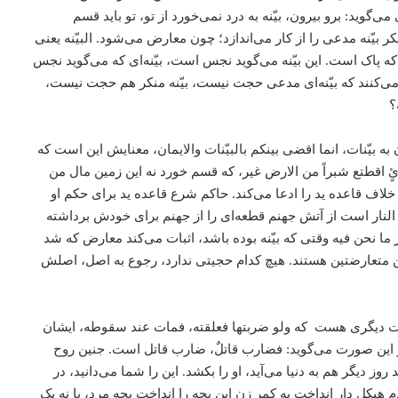
گوید: برو بیرون، بیّنه به درد نمی‌خورد از تو، تو باید قسم
 بیّنه مدعی را از کار می‌اندازد؛ چون معارض می‌شود. البیّنه یعنی
که پاک است. این بیّنه می‌گوید نجس است، بیّنه‌ای که می‌گوید نجس
 می‌کنند که بیّنه‌ای مدعی حجت نیست، بیّنه منکر هم حجت نیست،
؟
به بیّنات، انما اقضی بینکم بالبیّنات والایمان، معنایش این است که
ئٍ اقطتع شبراً من الارض غیر، که قسم خورد نه این زمین مال من
 قاعده ید را ادعا می‌کند. حاکم شرع قاعده ید برای حکم او
 النار است از آتش جهنم قطعه‌ای را از جهنم برای خودش برداشته
ما نحن فیه وقتی که بیّنه بوده باشد، اثبات می‌کند معارض که شد
 بیّنتین متعارضتین هستند. هیچ کدام حجیتی ندارد، رجوع به اصل، اصلش
صورت دیگری هست که ولو ضربتها فعلقته، فمات عند سقوطه، ایشان
این صورت می‌گوید: فضارب قاتلٌ، ضارب قاتل است. جنین روح
ز دیگر هم به دنیا می‌آید، او را بکشد. این را شما می‌دانید، در
یکل دار انداخت به کمر زن این بچه را انداخت بچه مرد، یا نه یک