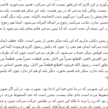
ورم بر این کارم که این‌طور نیست که این می‌کرد، قسم نمی‌خورم. قاضی می‌
نیست. ولکن بیّنه مدعی که در بین هست، بیّنه عن منکر هم هست، بیّنه منکر
ارضش را نمی‌گیرد؛ می‌گویم یثبت النجاسه بالبیّنه، یعنی بیّنه دیگر گفت 
ی ندارد، تثابت می‌کنند رجوع بر اصالة البرائه می‌شود. اینجا هم رجوع
 این نتیجه آن بحث است، که آیا یمین مدعی قائم مقام بیّنه می‌شود یا نه
ز یمین دلیلی نداریم که این بیّنه منکر مغنی از یمین است، بلکه عطف ایمان 
ثابت می‌کند ایمان هم نفی را، چون که ذیلش رسول اکرم فرموده: ایّما امر
د است قولش منکر حساب می‌شود. آن طرف مدعی است چون که آن طرف خلاف
ن العرض الغیر، اقطتع شبراً من النار، یعنی قطعت شبراً یعنی قطعتاً من
ن‌طور است. رسول الله فرمود: اقطتع قطعتاً‌ من النار، روی همین اساس در 
مدعی بیّنه ندارد، منکر باید قسم بخورد، دیگر بیّنه او هم اثر ندارد چون که
د.
 در این صورتی که در ما نحن فیه این ادعا بود، صورت بود، در این اگر 
د السقوط مرده است جای شک نیست، محرز است که عند السقوط مرده، در 
ود که زن را بزند تا بلکه این جنین که در بطنش حرکت می‌کند بمیرد و چند رو
باشد؛ یک چیزی باشد که نوعاً قاتل است، یک تیر آهن را برداشته یک آدم ه