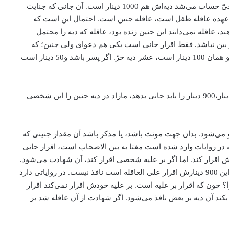
که انداخت به واسطه جنایت تو، این جنین حیّ ‌بود، روح به او ولوج کرده بود، مجرد از روح نبود؛ یعنی معنایش عبارت از این است که این جنین حیّ حساب می‌شد دیه‌اش هم 1000 دینار است. آن جانی که جنایت
 بر عهده عاقله طفل است، عاقله جنین است. احتمال این است که
 عاقله نمی‌دانند این جنین زنده بود، عاقله که دیه را محتمل
 در بین نباشد. فقط اقرار جانی است یکی هم دعوای ولی جنین؛ که
این‌ها ادعا می‌کنند که زنده بود، می‌گوید: در این صورت عاقله 100 دینار می‌دهند، عشر دیه را می‌دهند چون که جنین که روح دمیده نشده، دیه او همان 100 دینار است، عشر دیه حرّ. اگر پسر باشد و50 دینار است
می‌فرماید: عشر این دیه کامله اگر پسر بوده باشد جنین، عشر دیه جنین بی روح می‌شود، عاقله می‌دهد. وقتی که100 دینار او داد، می‌ماند900دینار،900 دینار را باید جانی بدهد، مازاد در دیه جنین را این شخصی
، دیه‌اش 1000 دینار است، مذکر باشد مونث باشد نصف او می‌شود. بدان جهت مونث باشد، یا مذکر باشد آن مقدار جنینی که
 در روایات وارد شده است مفتا به بین الاصحاب است، اقرار جانی
دش اقرار کند. اما اگر بر علیه شخصی اقرار کند، آن شهادت می‌شود.
اگر عادل باشد شرایط شهادت را که حس واقع است محرز بشود، متعدد بشود از باب شهادت است، و الا اقرار علی الغیر نافذ نیست. چون که این 900 دینارش اقرار علی العاقله است نافذ نیست. در روایاتی دارد
وذی ندارد، چرا؟ چون که اقرار بر علیه است. بر علیه خودش اقرار نمی‌کند اقرار
 بکند آن دیه بر بعض نافذ می‌شود. اگر شهادت از آن عاقله شد بر