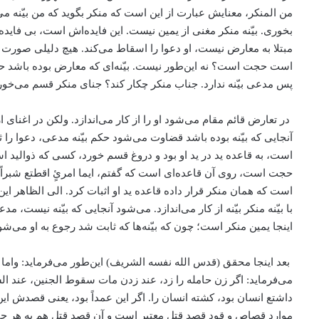
من المنکر، معنایش عبارت از این است که منکر بگوید که من بیّنه می‌آ
بخوری. بیّنه منکر مغنی از یمین نیست. این فایده‌اش است، بی فایده 
مبتلا به معارض نیست، او دعوا را اسقاط می‌کند. هیچ دلیلی صورت تع
است حجت است؟ نه این‌طور نیست. بیّنه‌ای که معارض بوده باشد حجیت
پس مدعی بیّنه ندارد. جناب منکر چکار کند؟ جنای منکر قسم می‌خورد.
در تعارض قائم مقام می‌شود او را از کار می‌اندازد. ولکن در اغنای ا
آنجایی که بیّنه بوده باشد قضاوت می‌شود حکم بیّنه مدعی، دعوا را 
است، به قاعده ید در ید او بود و دروغ قسم خورد، کسی که ذوالی
حجت است، روی آن قاعده‌ای است که گفتم، ایما امرئٍ اقطتع شبراً م
است که همان منکر قرار داده قاعده ید او اثبات کرد. الی الظاهر ای
با بیّنه منکر بیّنه از کار می‌اندازد. می‌شود آنجایی که بیّنه نیست، 
اینجا یمین منکر است؛ چون که بیّنه‌ها که ثابت شد رجوع به او می‌شو
بعد اینجا محقق (قدس الله نفسه الشریف) این‌طور می‌فرماید: واما
می‌فرماید: اگر زن حامله را زد، عند زدن مات سقوط الجنین، عن
داشتع انسان بود، کشته انسان را. اگر این عمداً بود، یعنی قصدش این ب
موارد قصاص و قود قصد قتل معتبر است و آن قصد قتل هم به هر چیزی 