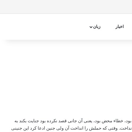
فیسبوک
اینستاگرام
تلگرام
آپارات
سایدبار
جستجو 
اخبار
زبان
بود، خطاء محض بود، یعنی آن جانی قصد نکرده بود جنایت بکند به
انداخت. وقتی که حملش را انداخت آن ولی جنین ادعا کرد این جنینی