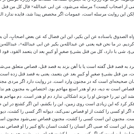
 از اصحاب کیست؟ مرسله می‌شود، عن ابی عبدالله× قال کل من قتل شیعاً 
 ولکن این روایت مرسله است، عمومات اگر مخصص پیدا شد، فایده ندارد ال
 الصدوق باسناده عن ابن بکیر، این ابن فضال که عن بعض اصحابٍ، آن بع
م کردیم. در ما نحن فیه یعنی عن عبدالله‌بن بکیر عن ابی عبدالله×، عبدال
 شی با دارد، کل من قتل بشیءٍ صغیرٍ أو کبیرٍ بعد ان یتعمد القود، قود 
ً مرد به قصد قتل گفته است یا با آهن بزند به قصد قتل، قصاص متعلق می
من قتل بشیءٍ صغیرٍ أو کبیرٍ بعد عن یتعمد، یعنی به قصد قتل زده است، ف
ن صحیحه‌ای است که در مجنون وارد است. در روایت دارد اگر مردی مجنو
ه قصاص است نه دیه، دم او هدر استع مهاجم بود. اختصاص به مجنون هم ن
و بکشد این تیر را خودش او را بزند اشکالی ندارد دم او هدر است. دم مهاج
 کرد که این زیادی است روی زمین، این را بکشم، این اگر کشتع در این ص
 اگر او کسی را کشت از او قصاص نمی‌کند، دیوانه اگر کسی را کشت، د
ست. مجنون این است کسی را کشت، مجنون قصاص نمی‌شود مجنون است ع
یش این است که صبی اگر انسان را کشت انسان بالغ کبیر را او قصاص نمی‌ش
د، مقتضایش این است که اگر کسی صبی را کشت قصاص نمی‌شود. چه پدرش 