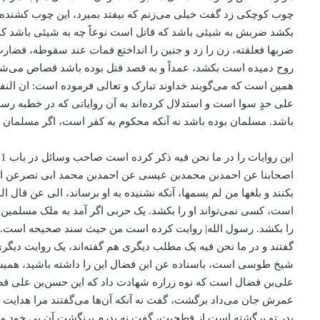
چوب کوچکی زد گفت خیلی می‌زنم که بیفتد بمیرد، این چوب کشنده 
بکشد ضربش به شیئی باشد که قاتل است نوعاً چه به شیئی باشد که
ضربها فعلقته، زن را زد و جنین را انداختع فمات عند سقوطه، فضارب
علی حدٍ سوا است و استدلال کرده‌اند به آن روایاتی که در خطبه
باشد. مسلمان بوده باشد نه آنکه محکوم به کفر است، اگر مسلمان 
اصحابنا عن احمد‌بن محمد‌بن عیسی عن احمد‌بن محمد ابی نصرعن ابا
بکنند و بلغها من لم یسمها، آنکه نشنیده به او برساند، الی عن قال
است، کسی نمی‌تواند او را بکشد. یک حربی اگر آمد به ملک مسلمین ب
علی‌بن فضال است که نوه زراره شهادت داد که این حسن‌بن علی فض
عمرش جان می‌داد برگشت، گفت نه آنکه آن‌ها می‌گفتند مرا هدایت می‌ک
پدر تو برگشته است از فطحیت، گفت نه پدرم برنگشت آن بی خود می‌گ