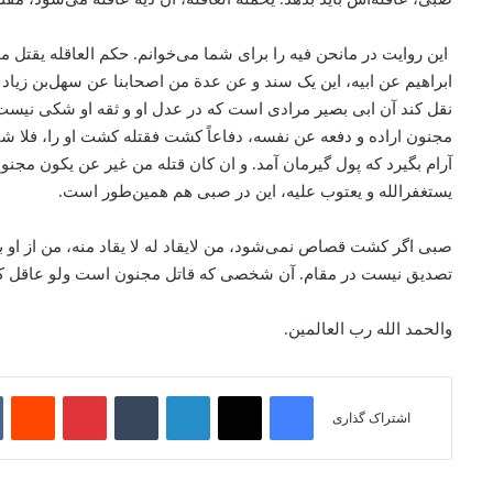
این روایت در مانحن فیه را برای شما می‌خوانم. حکم العاقله یقت
ابراهیم عن ابیه، این یک سند و عن عدة من اصحابنا عن سهل‌بن زیاد
نقل کند آن ابی بصیر مرادی است که در عدل او و ثقه او شکی نیس
مجنون اراده و دفعه عن نفسه، دفاعاً کشت فقتله کشت او را، فلا شی
آرام بگیرد که پول گیرمان آمد. و ان کان قتله من غیر عن یکون مجنون 
یستغفرالله و یعتوب علیه، این در صبی هم همین‌طور است.
صبی اگر کشت قصاص نمی‌شود، من لایقاد له لا یقاد منه، من از ا
تصدیق نیست در مقام. آن شخصی که قاتل مجنون است ولو عاقل کبیر 
والحمد الله رب العالمین.
فیسبوک
ایکس
لینکداین
تامبلر
پینتریست
it
اشتراک گذاری