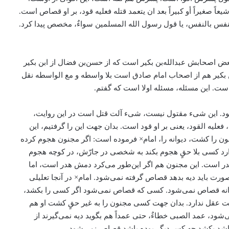
صغیراً أو کبیراً بعد ان یتعمد قتله فعلیه قود، بر او قصاص است.
نفس بالنفس، یا قول رسول الله المسلمین سواءٌ، مخصص پیدا کرد.
ض اصحابش عبدالله‌بن بکیر است که از حسن‌بن فضال از ابن بکیر
له‌بن بکیر هم از اصحاب امام صادق است بلا واسطه و مع الواسطه نقل
است. این مسئله، مسئله اولا است که گفتم.
‌شود. این شیء مقتول نیست، شیء آلت قتل است در این روایت،
علیه القود، یعنی بر او قود است. بدان جهت‌ این را گرفتیم، این
ن را کشت، دیوانه را، امام× فرموده است: اگر مجنون هجوم کرده
دارد کسی بلا حقٍ هجوم بکند به شخصی در جارّش، در کوچه هجوم
م هدر است. این مجنون هم اگر این‌طور می‌کرد دمش هدر است، اما
ورت باید دیه بدهد قصاص گرفته نمی‌شود. امام× در آنجا تعلیلی
یوانه قصاص نمی‌شود. کسی که قصاص نمی‌شود اگر کسی را بکشد،
قل ندارد. بدان جهت کسی مجنون را به غیر حقٍ کشت او هم
ود، عمد الصبی خطاءٌ، حتی عمداً هم بگوید دیه نمی‌گیرند از
باشد بکشد چه کس دیگر بوده باشد قصاص نمی‌شود.