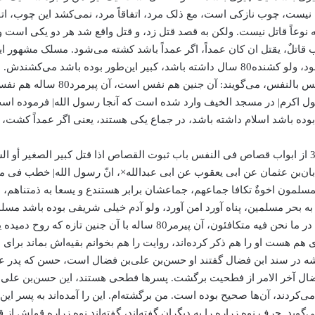
نیست، چوب نازکی است، مع ذلک مرد، اتفاقاً‌ مرد، نمی‌کشد این چوب، 
 نوعاً قاتل نیست. ولکن به قصد قتل زد، و قتل واقع شد هر دو یکی اس
 قاتلٌ، یقتل ان کان عمداً، اگر عمداً‌ باشد کشته می‌شود. مسلک مشهور ا
روح دمیده است بکشد، عمداً و به قصد قتل بوده باشد قصاص می‌شود، ولو کشنده80 سال داشته با
همین است که می‌گویند خداوند تبار
 رسول اکرم| در مسجد الخیف وارد شده است که آنجا رسول الله| فرموده
بوده باشد اسلام داشته باشد، در جماع یکی هستند، یعنی اگر عمداً کشت
این روایات را در ما نحن فیه ذکر کرده است صاحب وسائل در باب 31 از ابواب قصاص فی النفس باب ثبوت القص
ن‌بن عثمان عن ابی یعقوب عن ابی عبدالله×، انّ رسول الله| خطب فی مسج
 المسلمون اخوةٌ تکافا جماعهم، جماعشان برابر هستندع و یسعا به ذمتناهم
ه بحر مسلمین، پناه آورد امن آورد، ولو آدم خیلی شریفی بوده باشد مسلم
را بکشد. رسول الله| روایت کرده است من حیث سند صحیحه است. در ما نحن ف
ال آخر الامر از فطحیت برگشت. پسرها فطحی هستند، این حسن‌بن علی‌بن
ردند، آن‌ها صحیح بوده است. من برگشته‌ام. این را آمده‌اند به پسر این گ
وید. حرف نوه زراره را به دیگران گفته‌اند، گفته‌اند نوه زراره قولش 