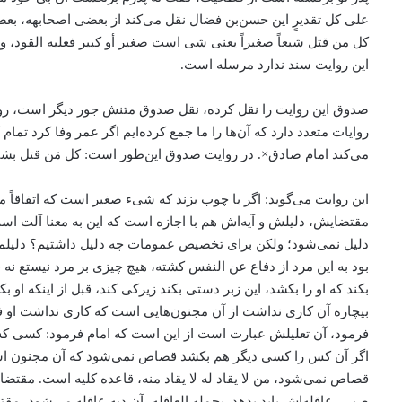
علی کل تقدیرٍ این حسن‌بن فضال نقل می‌کند از بعضی اصحابهه، بعضی
کل من قتل شیعاً صغیراً یعنی شی است صغیر أو کبیر فعلیه القود،
این روایت سند ندارد مرسله است.
صدوق این روایت را نقل کرده، نقل صدوق متنش جور دیگر است، رواه
روایات متعدد دارد که آن‌ها را ما جمع کرده‌ایم اگر عمر وفا کرد تما
می‌کند امام صادق×. در روایت صدوق این‌طور است: کل مَن قتل بشیءٍ،
این روایت می‌گوید: اگر با چوب بزند که شیء صغیر است که اتفاقا
مقتضایش، دلیلش و آیه‌اش هم با اجازه است که این به معنا آلت است، 
دلیل نمی‌شود؛ ولکن برای تخصیص عمومات چه دلیل داشتیم؟ دلیلما
بود به این مرد از دفاع عن النفس کشته، هیچ چیزی بر مرد نیستع ن
بکند که او را بکشد، این زبر دستی بکند زیرکی کند، قبل از اینکه ا
بیچاره آن کاری نداشت از آن مجنون‌هایی است که کاری نداشت او فکر
فرمود، آن تعلیلش عبارت است از این است که امام فرمود: کسی که
اگر آن کس را کسی دیگر هم بکشد قصاص نمی‌شود که آن مجنون ا
قصاص نمی‌شود، من لا یقاد له لا یقاد منه، قاعده کلیه است. مقتضا
صبی، عاقله‌اش باید بدهد. یحمله العاقله، آن دیه عاقله می‌شو