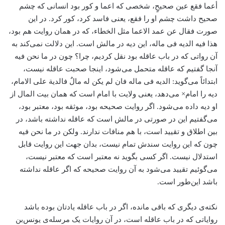
أعما فقع عین صحیحٍ، شخصی که اعما و کور بود انسانی که چشم
صحیح داشت چشم او را فقع، یعنی فاسد کرد، کور کرد. در این
صورت فقال عن عمد الاعما مثل الخطاء، که در همان روایت هم بود،
هذا فیه الدیه فی ماله، این دیه در مالش است. این دلالت نمی‌کند به
آن رواتی که در باب عاقله بود نقل کردیم، چرا؟ چون در ما نحن فیه
آنجا گفتیم که عاقله متحمل می‌شود، اینجا صحبت عاقله نیست،
ابتدائاً می‌گوید: الدیه فی ماله فان لم یکن له مالٌ فالدیة علی الامام،
دیه را امام× می‌دهد، یعنی ولایت با امام است که همان بیت المال از
او دیه داده می‌شود. اگر روایت صحیحه بود، موثقه بود، معتبر بود،
می‌گفتیم این در صورتی در مالش است که عاقله نداشته باشد، در
بین اطلاق و تقیید است، با هم منافات ندارند. ولکن در ما نحن فیه
چون که این روایت سندش تمام نیست، بدان جهت این روایت قابل
استدلال نیست. اگر کسی بگوید نه معتبر است که معتبر نیست،
می‌گوئیم تقیید می‌شود به آن روایت صحیحه که اگر عاقله نداشته
باشد این‌طور است.
نکته‌ی دیگری که باقی مانده، اگر در باب عاقله یادتان بوده باشد
روایاتی که در باب عاقله است، در آن روایات یک مرسله‌‌ی یونس‌بن