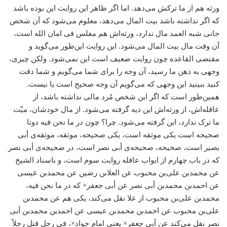
ورثه هم از ما ترکش می‌دهد. اما اگر ظاهر این روایت این بوده باشد
که اگر نداشته باشد بیت المال می‌دهد، معلوم می‌شود که آن شخص
جانی شبه العمد مال ندارد، ورثه‌اش هم مفلس فی امان الله است،
آن وقت مال بیت المال می‌شود. این روایت این‌طور می‌گوید و
مقتضی القاعده چون روایت ضعیف است این نمی‌شود. ولکن چیزی،
وجهی به ذهن ما رسید، آن وجه را برای شما می‌گویم و شما دقت
کنید ببینید این وجهی که می‌گویم آن وجه صحیح است یا نیست.
همین‌طور است که اگر این شخص مُرد مالی نداشته باشد، از
عاقله‌اش، از ورثه‌اش این دیه گرفته می‌شود. از مال خودشان، میّت
ما ترک ندارد، این گرفته می‌شود. چرا؟ چون در ما نحن فیه دوتا
صحیحه است یکی موثقه است، یکی صحیحه، موثقه، موثقه‌ی أبی
بصیر است، صحیحه، صحیحه‌ی أبی نصر است، در صحیحه‌ی أبی نصر
که در باب چهارم از ابواب عاقله روایت سوم است، و باسناد الشیخ
عن محمد‌بن علی‌بن محبوب عن العلا‌بن رضین عن محمد‌بن عیسی
عن احمد‌بن محمدبن أبی نصر عن أبی جعفر× که در ما نحن فیه،
محمدبن علی‌بن محبوب از علا نقل می‌کند، یکی هم عن محمد‌بن
علی‌بن محبوب عن احمد‌بن محمد‌بن عیسی عن احمد‌بن محمد‌بن أبی
نصر نقل می‌کند عن أبی جعفر× یعنی امام جواد×، فی رجلٍ قتل رجلاً