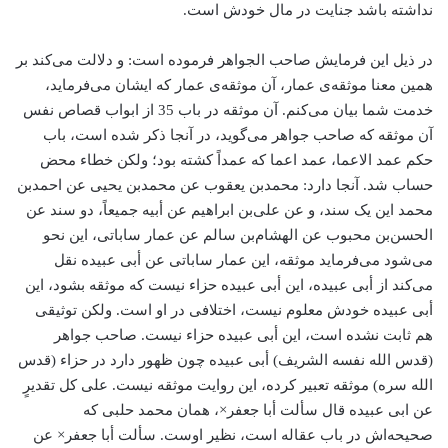
نداشته باشد جنایت در مال خودش است.
در ذیل این فرمایش صاحب الجواهر فرموده است: و دلالت می‌کند بر
همین معنا موثقه‌ی عمار، آن موثقه‌ی عمار که ایشان می‌فرماید،
خدمت شما بیان می‌کنم. آن موثقه در باب 35 از ابواب قصاص نفس
آن موثقه‌ که صاحب جواهر می‌گوید، در آنجا ذکر شده است، باب
حکم عمد الاعما، عمد اعما که عمداً کشته بود؛ ولکن خطاء محض
حساب شد. آنجا دارد: محمد‌بن یعقوب عن محمد‌بن یحیی عن احمد‌بن
محمد این یک سند، و عن علی‌بن ابراهیم عن أبیه جمیعاً، دو سند عن
الحسن‌بن محبوب عن الهشام‌بن سالم عن عمار ساباتی، این نحو
می‌شود می‌فرماید موثقه، این عمار ساباتی عن أبی عبیده نقل
می‌کند از أبی عبیده، این أبی عبیده حزاء نیست که موثقه بشود، این
أبی عبیده خودش معلوم نیست، اختلافی در او است. ولکن توثیقی
هم ثابت نشده است، این أبی عبیده حزاء نیست. صاحب جواهر
(قدس الله نفسه الشریف) أبی عبیده چون ظهور دارد در حزاء (قدس
الله سره) موثقه تعبیر کرده، این روایت موثقه نیست. علی کل تقدیرٍ
عن ابی عبیده قال سألت أبا جعفر×، همان محمد حلبی که
صحیحه‌اش در باب عقاله است، نظیر اوست. سألت أبا جعفر× عن