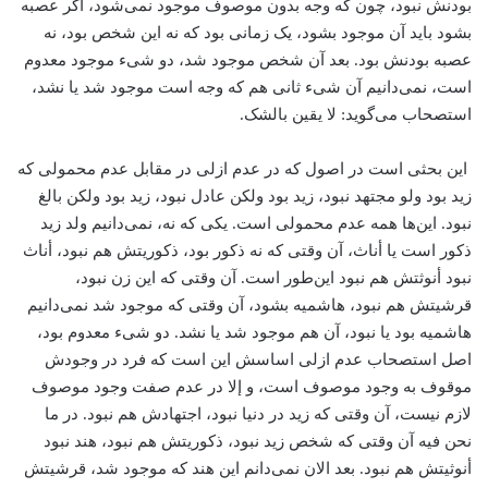
بودنش نبود، چون که وجه بدون موصوف موجود نمی‌شود، اگر عصبه
بشود باید آن موجود بشود، یک زمانی بود که نه این شخص بود، نه
عصبه بودنش بود. بعد آن شخص موجود شد، دو شیء موجود معدوم
است، نمی‌دانیم آن شیء ثانی هم که وجه است موجود شد یا نشد،
استصحاب می‌گوید: لا یقین بالشک.
این بحثی است در اصول که در عدم ازلی در مقابل عدم محمولی که
زید بود ولو مجتهد نبود، زید بود ولکن عادل نبود، زید بود ولکن بالغ
نبود. این‌ها همه عدم محمولی است. یکی که نه، نمی‌دانیم ولد زید
ذکور است یا أناث، آن وقتی که نه ذکور بود، ذکوریتش هم نبود، أناث
نبود أنوثتش هم نبود این‌طور است. آن وقتی که این زن نبود،
قرشیتش هم نبود، هاشمیه بشود، آن وقتی که موجود شد نمی‌دانیم
هاشمیه بود یا نبود، آن هم موجود شد یا نشد. دو شیء معدوم بود،
اصل استصحاب عدم ازلی اساسش این است که فرد در وجودش
موقوف به وجود موصوف است، و إلا در عدم صفت وجود موصوف
لازم نیست، آن وقتی که زید در دنیا نبود، اجتهادش هم نبود. در ما
نحن فیه آن وقتی که شخص زید نبود، ذکوریتش هم نبود، هند نبود
أنوثیتش هم نبود. بعد الان نمی‌دانم این هند که موجود شد، قرشیتش