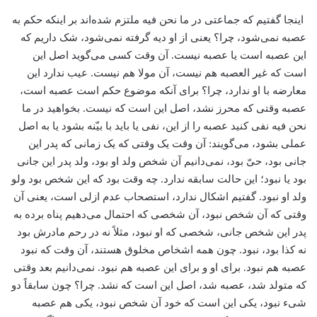
اینجا گفتیم که جماعتی در ما نحن فیه ملتزم شده‌اند بر اینکه حکم به
عصبه نمی‌شود، چرا؟ یعنی از او دیه گرفته نمی‌شود، شک داریم که
این عصبه است یا عصبه نیست. آن وقت کسی می‌گوید اصل این
است که غیر العصبه هم نیست، آن مولا هم نیست. عیب ندارد این
معارضه با او ندارد، چرا؟ برای آنکه موضوع حکم است عصبه است،
عصبه وقتی که محرز نشد، اصل این است که نیست. بخواهید در ما
نحن فیه نفی کنید عصبه را از این، نفی یا باید با بیّنه بشود یا به اصل
عملی بشود، می‌گویند: آن وقت یک وقتی که یک زمانی که پدر این
جانی بود، حیّ بود، نمی‌دانیم آن شخص ولد او بود، ولد پدر این جانی
بود یا نبود؛ این حالت سابقه ندارد. چه وقت بود که این شخص بود ولو
ولد او نبود. گفتیم اشکال ندارد، استصحاب عدم ازلی است، یعنی آن
وقتی که آن شخص نبود، آن شخصی که احتمال می‌دهیم پناه برده به
پدر این شخص جانی، شخصی که او نبود، مثلاً نه در رحم مادرش بود
نه کذا بود، نبود. چون همه اشخاص مخلوق هستند، آن وقت که نبود
عصبه هم نبود. برای او و برای این عصبه هم نبود. نمی‌دانیم بعد وقتی
که متولد شد، عصبه شد، اصل این است که نشد. چرا؟ چون سابقاً دو
شیء نبود، یکی این است که خود آن شخص نبود، یکی هم عصبه