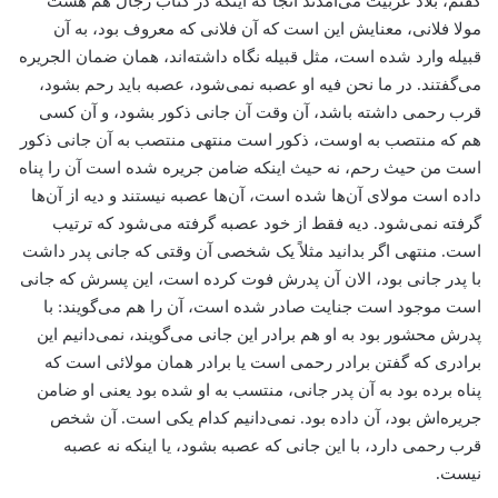
گفتم، بلاد عربیت می‌آمدند آنجا که اینکه در کتاب رجال هم هست
مولا فلانی، معنایش این است که آن فلانی که معروف بود، به آن
قبیله وارد شده است، مثل قبیله نگاه داشته‌اند، همان ضمان الجریره
می‌گفتند. در ما نحن فیه او عصبه نمی‌شود، عصبه باید رحم بشود،
قرب رحمی داشته باشد، آن وقت آن جانی ذکور بشود، و آن کسی
هم که منتصب به اوست، ذکور است منتهی منتصب به آن جانی ذکور
است من حیث رحم، نه حیث اینکه ضامن جریره شده است آن را پناه
داده است مولای آن‌ها شده است، آن‌ها عصبه نیستند و دیه از آن‌ها
گرفته نمی‌شود. دیه فقط از خود عصبه گرفته می‌شود که ترتیب
است. منتهی اگر بدانید مثلاً یک شخصی آن وقتی که جانی پدر داشت
با پدر جانی بود، الان آن پدرش فوت کرده است، این پسرش که جانی
است موجود است جنایت صادر شده است، آن را هم می‌گویند: با
پدرش محشور بود به او هم برادر این جانی می‌گویند، نمی‌دانیم این
برادری که گفتن برادر رحمی است یا برادر همان مولائی است که
پناه برده بود به آن پدر جانی، منتسب به او شده بود یعنی او ضامن
جریره‌اش بود، آن داده بود. نمی‌دانیم کدام یکی است. آن شخص
قرب رحمی دارد، با این جانی که عصبه بشود، یا اینکه نه عصبه
نیست.