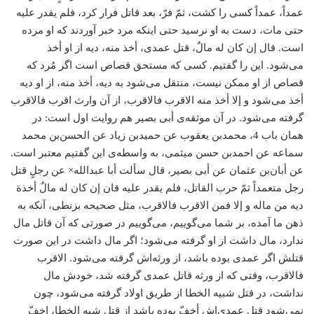
عمداً، عمداً کسی را کشت، ثمّ فرّ، بعد قاتل فرار کرد، فلم یقدر علیه
حتی مات، دست به او نرسید حتی اینکه مرد خبر آوردند که او مرده
است. قال إن کان له مالٌ، قتل عمدی، أخذ منه، دیه از او أخذ
می‌شود. این را گفتیم. کسی که مستحق قصاص است اگر مُرد که
قصاص از او ممکن نیست، منتقل می‌شود به دیه، أخذ منه، از او دیه
أخذ می‌شود و إلا أخذ منه الاقرب فالاقرب، از آن وارث اقرب فالاقرب
گرفته می‌شود. در آن موثقه‌ی أبی بصیر هم روایت اول است: در
همان باب 4، محمد‌بن یعقوب عن حمیدبن زیاد عن الحسن‌بن محمد
سماعه عن احمد‌بن حسن میثمی، به واسطه‌ی این گفتیم معتبر است.
عن أبان‌بن عثمان عن أبی بصیر، قال سألت أبا عبدالله× عن رجلٍ قتل
رجل متعمداً ثمّ حرب القاتل، فلم یقدر علیه قان إن کان له مالٌ أخذة
دیه من ماله و إلا فمن الاقرب فالاقرب، مثل صحیحه بزنطی، آنکه به
ذهن ما آمده، بر شما می‌گوییم، می‌گوییم در صورتی که آن قاتل مال
ندارد، مال داشت از او گرفته می‌شود؛ اگر مال داشت در این صورت
قتلش اگر عمدی بوده باشد، از ورثه‌اش گرفته می‌شود. الاقرب
فالاقرب، وقتی که از ورثه قاتل عمدی گرفته شد، خودش مال
نداشت، در قتل شبیه الخطا از طریق اولاد گرفته می‌شود، چون
نمی‌شود قتل عمدی‌اش أخفّ بوده باشد از قتل شبه الخطا، اخفّ