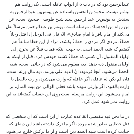
عبدالرحمن بود که در باب 6 از ابواب عاقله است، یک روایت هم
بیشتر نیست، محمد‌بن الحسن باسناده عن یونس‌بن عبدالرحمن به
سندش به یونس‌بن عبدالرحمن سند شیخ طوسی صحیح است، عن
من رواه من احدهما×، مرسله است، یونس‌بن عبدالرحمن مرسلاً نقل
می‌کند از امام باقر یا امام صادق×، انّه قال فی الرجل إذا قتل رجلاً
خطاءً، مردی اگر مردی را خطاءً بکشد، مراد از این خطا سابقاً هم
گفتیم که شبه العمد است، به جهت اینکه فمات قبلاً عن یخرج إلی
اولیاء المقتول، آن کسی که خطاءً کشته خودش مُرد، قبل از اینکه به
اولیای مقتول دیه بدهد. دیه معلوم می‌شود که در جانی است، شبه
الخطا می‌شود. آنجا فرمود: انّ الدیه علی ورثته، دیه مال ورثه است.
فان لم یکن له عاقله، اگر عاقله که وارث می‌شود، وارث بالفعل یا
وارث بالقوه، اگر وارثی نبوده باشد فعلی الوالی من بیت المال، بر
امام می‌شود. این روایت مرسله است روی این حساب گفته‌اند به این
روایت نمی‌شود عمل کرد.
در ما نحن فیه مقتضی القاعده عبارت از این است که آن شخصی که
قتل خطایی صادر شده مرده، اگر ما ترک داشته باشد این دیه‌ای که
جنایت کرده است شبه العمد دین است و از ما ترکش خارج می‌شود،