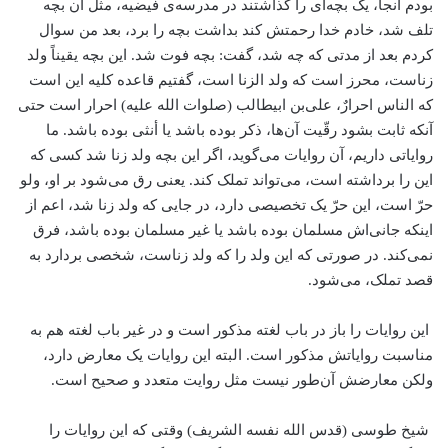
بودم آنجا، یک بچه‌ای را گذاشتند در مدرسه‌ی فیضیه‌، مثل آن بچه
تلف شد، خادم خدا رحمتش کند بداشت بچه را برد، بعد من سوال
کردم بعد از مدتی که چه شد، گفت: بچه فوت شد. این بچه یقیناً ولد
زناست، محرز است که ولد الزنا است، گفتیم قاعده کلیه این است
که الناس احرارٌ، علی‌بن ابیطالب (صلوات الله علیه) احرار است حتی
آنکه ثابت بشود رقّیت آن‌ها، ذکر بوده باشد یا أنثی بوده باشد. ما
روایاتی داریم، آن روایات می‌گوید، اگر این بچه ولد زنا شد کسی که
این را برداشته است، می‌تواند تملک کند. یعنی رق می‌شود بر او، ولو
حرّ است، این حرّ یک تخصیصی دارد، در جایی که ولد زنا شد، اعم از
اینکه جانی‌اش مسلمان بوده باشد یا غیر مسلمان بوده باشد، فرق
نمی‌کند. در صورتی که این ولد را که ولد زناست، شخصی بردارد به
قصد تملک، می‌شود.
این روایات را باز در باب لغته مذکور است و در غیر باب لغته هم به
مناسبت روایاتش مذکور است. البته این روایات یک معارض دارد،
ولکن معارضش آن‌طور نیست مثل روایت متعدد و صحیح است.
شیخ طوسی (قدس الله نفسه الشریف) وقتی که این روایات را