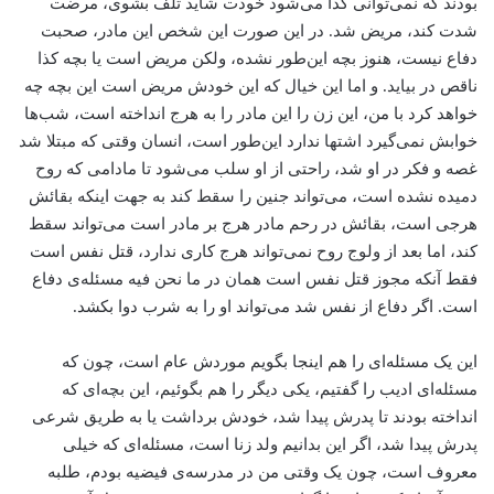
بودند که نمی‌توانی کذا می‌شود خودت شاید تلف بشوی، مرضت
شدت کند، مریض شد. در این صورت این شخص این مادر، صحبت
دفاع نیست، هنوز بچه این‌طور نشده، ولکن مریض است یا بچه کذا
ناقص در بیاید. و اما این خیال که این خودش مریض است این بچه چه
خواهد کرد با من، این زن را این مادر را به هرج انداخته است، شب‌ها
خوابش نمی‌گیرد اشتها ندارد این‌طور است، انسان وقتی که مبتلا شد
غصه و فکر در او شد، راحتی از او سلب می‌شود تا مادامی که روح
دمیده نشده است، می‌تواند جنین را سقط کند به جهت اینکه بقائش
هرجی است، بقائش در رحم مادر هرج بر مادر است می‌تواند سقط
کند، اما بعد از ولوج روح نمی‌تواند هرج کاری ندارد، قتل نفس است
فقط آنکه مجوز قتل نفس است همان در ما نحن فیه مسئله‌ی دفاع
است. اگر دفاع از نفس شد می‌تواند او را به شرب دوا بکشد.
این یک مسئله‌ای را هم اینجا بگویم موردش عام است، چون که
مسئله‌ای ادیب را گفتیم، یکی دیگر را هم بگوئیم، این بچه‌ای که
انداخته بودند تا پدرش پیدا شد، خودش برداشت یا به طریق شرعی
پدرش پیدا شد، اگر این بدانیم ولد زنا است، مسئله‌ای که خیلی
معروف است، چون یک وقتی من در مدرسه‌ی فیضیه بودم، طلبه