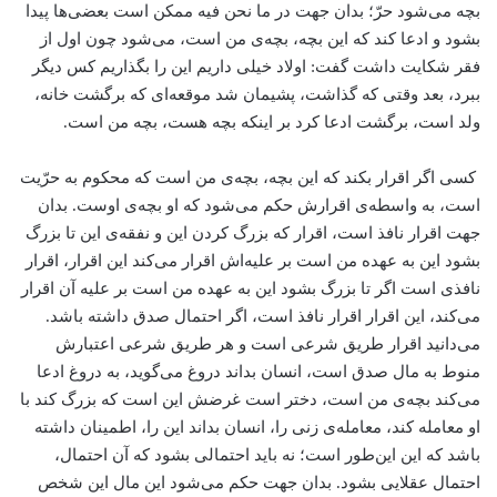
بچه می‌شود حرّ؛ بدان جهت در ما نحن فیه ممکن است بعضی‌ها پیدا
بشود و ادعا کند که این بچه، بچه‌ی من است، می‌شود چون اول از
فقر شکایت داشت گفت: اولاد خیلی داریم این را بگذاریم کس دیگر
ببرد، بعد وقتی که گذاشت، پشیمان شد موقعه‌ای که برگشت خانه،
ولد است، برگشت ادعا کرد بر اینکه بچه هست، بچه من است.
کسی اگر اقرار بکند که این بچه، بچه‌ی من است که محکوم به حرّیت
است، به واسطه‌ی اقرارش حکم می‌شود که او بچه‌ی اوست. بدان
جهت اقرار نافذ است، اقرار که بزرگ کردن این و نفقه‌ی این تا بزرگ
بشود این به عهده من است بر علیه‌اش اقرار می‌کند این اقرار، اقرار
نافذی است اگر تا بزرگ بشود این به عهده من است بر علیه آن اقرار
می‌کند، این اقرار اقرار نافذ است، اگر احتمال صدق داشته باشد.
می‌دانید اقرار طریق شرعی است و هر طریق شرعی اعتبارش
منوط به مال صدق است، انسان بداند دروغ می‌گوید، به دروغ ادعا
می‌کند بچه‌ی من است، دختر است غرضش این است که بزرگ کند با
او معامله کند، معامله‌ی زنی را، انسان بداند این را، اطمینان داشته
باشد که این این‌طور است؛ نه باید احتمالی بشود که آن احتمال،
احتمال عقلایی بشود. بدان جهت حکم می‌شود این مال این شخص