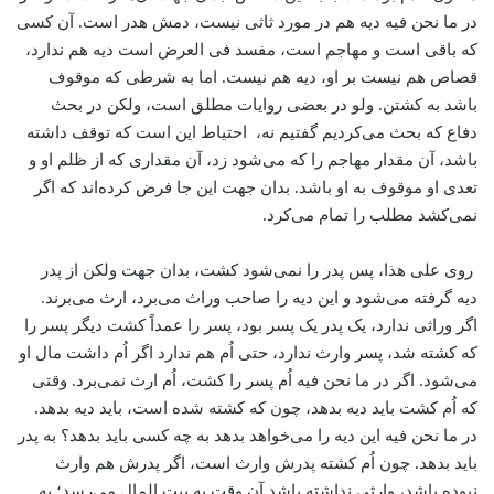
در ما نحن فیه دیه هم در مورد ثاثی نیست، دمش هدر است. آن کسی
که باقی است و مهاجم است، مفسد فی العرض است دیه هم ندارد،
قصاص هم نیست بر او، دیه هم نیست. اما به شرطی که موقوف
باشد به کشتن. ولو در بعضی روایات مطلق است، ولکن در بحث
دفاع که بحث می‌کردیم گفتیم نه، احتیاط این است که توقف داشته
باشد، آن مقدار مهاجم را که می‌شود زد، آن مقداری که از ظلم او و
تعدی او موقوف به او باشد. بدان جهت این جا فرض کرده‌اند که اگر
نمی‌کشد مطلب را تمام می‌کرد.
روی علی هذا، پس پدر را نمی‌شود کشت، بدان جهت ولکن از پدر
دیه گرفته می‌شود و این دیه را صاحب وراث می‌برد، ارث می‌برند.
اگر وراثی ندارد، یک پدر یک پسر بود، پسر را عمداً کشت دیگر پسر را
که کشته شد، پسر وارث ندارد، حتی اُم هم ندارد اگر اُم داشت مال او
می‌شود. اگر در ما نحن فیه اُم پسر را کشت، اُم ارث نمی‌برد. وقتی
که اُم کشت باید دیه بدهد، چون که کشته شده است، باید دیه بدهد.
در ما نحن فیه این دیه را می‌خواهد بدهد به چه کسی باید بدهد؟ به پدر
باید بدهد. چون اُم کشته پدرش وارث است، اگر پدرش هم وارث
نبوده باشد، وارثی نداشته باشد آن وقت به بیت المال می‌رسد؛ به