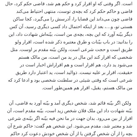
است. اگر وقتی که او اقرار کرد و حکم هم شد، قاضی حکم کرد، حال
قاضی و حاکم حکم کرد که بچه‌ی توست، منتهی احتیاط می‌کند
قاضی چون می‌داند این قضایا را، آدرسش را می‌گیرد، کجا ساکن
هستی تو، و…، بعد از اینکه احتمال داد کسی دیگری رسید، آن کس
دیگر بیّنه آورد که این بچه، بچه‌ی من است، بیّنه‌اش شهادت داد، این
را بدانید: در باب بیّنات و طرق معتبره ذکر شده است، اقرار ولو
طریق است و حجت شرعی است، ولکن بیّنه مقدم بر اوست. مثل
شخصی که اقرار کند این مال در ید من است، من مالک هستم
می‌شود ید دارد، هم اقرار است و هم اقراراش اخبار است در
حقیقت، اقرار بر علیه نیست. ذوالید است، ید اعتبار دارد طریق
شرعی است که وقتی شیئی در سلطنت شخصی بود و ادعا کرد که
من مالک هستم، یقبل، اقرار هم همین‌طور است.
ولکن اگر بیّنه قائم شد، شخص دیگری آمد و بیّنه آورد به قاضی، آن
بیّنه شهادت داد این ملک فلان شخص زید است، بیّنه مقدم است، آن
اقرار از بین می‌رود. بدان جهت در ما نحن فیه بیّنه اگر بیّنه‌ی شرعی
شد و معتبر شد، مقدم می‌شود. این شخص هم گفت: حاکم شرع آن
بچه را از آن شخص گرفتن یا از آن شخص خودش دعوت کرد حاکم