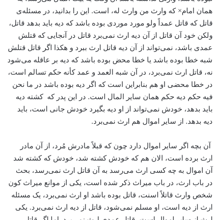
همان امام× که وارث من وارث له، است. این را بدانید، در مسئله‌ی
قاتل که قاتل عمداً ولو مورد موردی بوده باشد که دیه باید بدهد قاتل،
ولکن خود آن قاتل از آن دیه ارث نمی‌برد قاتل در آنجایی که قتلش
عمدی باشد، نمی‌تواند از آن دیه قاتل ارث ببرد و هکذا اگر قاتل قتلش
شبه خطا بوده باشد یا خطا محض بوده باشد که دیه بر عاقله می‌شود
نه، قاتل ارث نمی‌برد، در آن شبه العمد و عمد کأنه حکم تسالم است،
در خطا محضی او هم بنابراین است که اگر دیه بوده باشد در ما نحن
فیه حکم دیه حکم همان سایر المال است. در این پدر که کشته دیه
باید بدهد، خودش نمی‌تواند از او دیه بگیرد خودش جانی است، باید
دیه بدهد. از سایر اموال هم ارث نمی‌برد.
آن بچه اگر سایر اموال دارد چون که قبلاً مادرش مُرد، از آن مادر
ارث برده است، الان هم که خودش کشته شد، خودش که کشته شد
آن اموال به چه کسی ارث می‌رسد به آن قاتل ارث نمی‌رسد، بحث
در باب ارث، در باب میراث ذکر شده است، یکی از موانع میراث کون
شخص وارث قاتلاً اسنت، قاتل بوده باشد او ارث نمی‌برد، یک مسئله
ارث از دیه است، او مسلم نمی‌شود، قاتل از دیه ارث نمی‌برد. یکی
ارث از سایر اموال است، قاتل عمدی ارث نمی‌برد. اما اگر قاتل