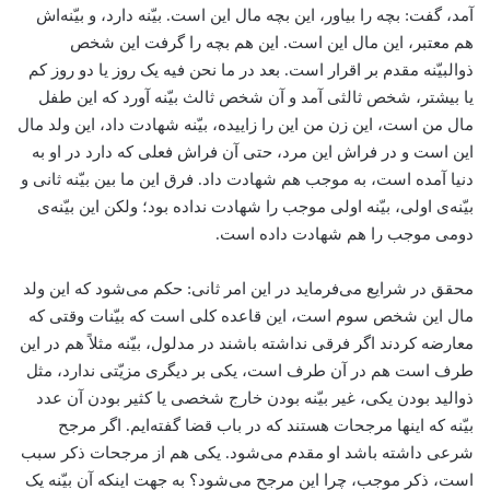
آمد، گفت: بچه را بیاور، این بچه مال این است. بیّنه دارد، و بیّنه‌اش
هم معتبر، این مال این است. این هم بچه را گرفت این شخص
ذوالبیّنه مقدم بر اقرار است. بعد در ما نحن فیه یک روز یا دو روز کم
یا بیشتر، شخص ثالثی آمد و آن شخص ثالث بیّنه آورد که این طفل
مال من است، این زن من این را زاییده، بیّنه شهادت داد، این ولد مال
این است و در فراش این مرد، حتی آن فراش فعلی که دارد در او به
دنیا آمده است، به موجب هم شهادت داد. فرق این ما بین بیّنه ثانی و
بیّنه‌ی اولی، بیّنه اولی موجب را شهادت نداده بود؛ ولکن این بیّنه‌ی
دومی موجب را هم شهادت داده است.
محقق در شرایع می‌فرماید در این امر ثانی: حکم می‌شود که این ولد
مال این شخص سوم است، این قاعده کلی است که بیّنات وقتی که
معارضه کردند اگر فرقی نداشته باشند در مدلول، بیّنه مثلاً هم در این
طرف است هم در آن طرف است، یکی بر دیگری مزیّتی ندارد، مثل
ذوالید بودن یکی، غیر بیّنه بودن خارج شخصی یا کثیر بودن آن عدد
بیّنه که اینها مرجحات هستند که در باب قضا گفته‌ایم. اگر مرجح
شرعی داشته باشد او مقدم می‌شود. یکی هم از مرجحات ذکر سبب
است، ذکر موجب، چرا این مرجح می‌شود؟ به جهت اینکه آن بیّنه یک