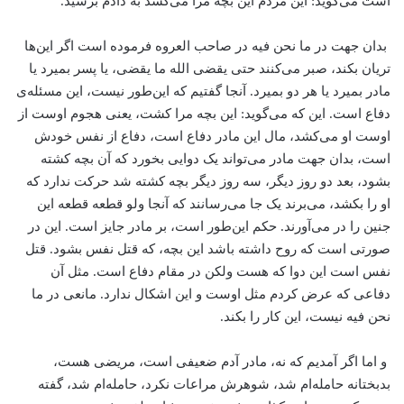
است می‌گوید: این مردم این بچه مرا می‌کشد به دادم برسید.
بدان جهت در ما نحن فیه در صاحب العروه فرموده است اگر این‌ها
تریان بکند، صبر می‌کنند حتی یقضی الله ما یقضی، یا پسر بمیرد یا
مادر بمیرد یا هر دو بمیرد. آنجا گفتیم که این‌طور نیست، این مسئله‌ی
دفاع است. این که می‌گوید: این بچه مرا کشت، یعنی هجوم اوست از
اوست او می‌کشد، مال این مادر دفاع است، دفاع از نفس خودش
است، بدان جهت مادر می‌تواند یک دوایی بخورد که آن بچه کشته
بشود، بعد دو روز دیگر، سه روز دیگر بچه کشته شد حرکت ندارد که
او را بکشد، می‌برند یک جا می‌رسانند که آنجا ولو قطعه قطعه این
جنین را در می‌آورند. حکم این‌طور است، بر مادر جایز است. این در
صورتی است که روح داشته باشد این بچه، که قتل نفس بشود. قتل
نفس است این دوا که هست ولکن در مقام دفاع است. مثل آن
دفاعی که عرض کردم مثل اوست و این اشکال ندارد. مانعی در ما
نحن فیه نیست، این کار را بکند.
و اما اگر آمدیم که نه، مادر آدم ضعیفی است، مریضی هست،
بدبختانه حامله‌ام شد، شوهرش مراعات نکرد، حامله‌ام شد، گفته