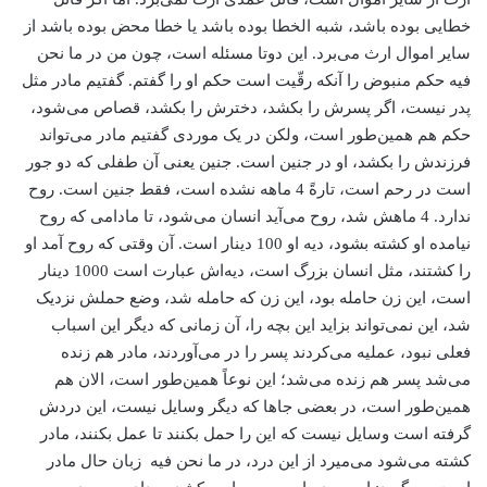
خطایی بوده باشد، شبه الخطا بوده باشد یا خطا محض بوده باشد از
سایر اموال ارث می‌برد. این دوتا مسئله است، چون من در ما نحن
فیه حکم منبوض را آنکه رقّیت است حکم او را گفتم. گفتیم مادر مثل
پدر نیست، اگر پسرش را بکشد، دخترش را بکشد، قصاص می‌شود،
حکم هم همین‌طور است، ولکن در یک موردی گفتیم مادر می‌تواند
فرزندش را بکشد، او در جنین است. جنین یعنی آن طفلی که دو جور
است در رحم است، تارةً‌ 4 ماهه نشده است، فقط جنین است. روح
ندارد. 4 ماهش شد، روح می‌آید انسان می‌شود، تا مادامی که روح
نیامده او کشته بشود، دیه او 100 دینار است. آن وقتی که روح آمد او
را کشتند، مثل انسان بزرگ است، دیه‌اش عبارت است 1000 دینار
است، این زن حامله بود، این زن که حامله شد، وضع حملش نزدیک
شد، این نمی‌تواند بزاید این بچه را، آن زمانی که دیگر این اسباب
فعلی نبود، عملیه می‌کردند پسر را در می‌آوردند، مادر هم زنده
می‌شد پسر هم زنده می‌شد؛ این نوعاً همین‌طور است، الان هم
همین‌طور است، در بعضی جاها که دیگر وسایل نیست، این دردش
گرفته است وسایل نیست که این را حمل بکنند تا عمل بکنند، مادر
کشته می‌شود می‌میرد از این درد، در ما نحن فیه زبان حال مادر