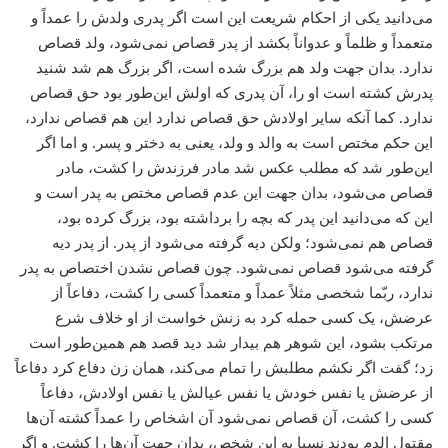
می‌دانید یکی از احکام شریعت این است اگر پدری ولدش را عمداً و
متعمداً و ظلماً و عدواناً بکشد از پدر قصاص نمی‌شود، ولد قصاص
ندارد. بدان جهت ولد هم بزرگ شده است، اگر بزرگ هم شد شنید
پدرش کشته است او را، آن پدری که اولش این‌طور بود حق قصاص
ندارد. کما آنکه سایر اولادش حق قصاص ندارد این هم قصاص ندارد،
این حکم مختص است به والد و ولد، یعنی به دختر و پسر. و اما اگر
این‌طور شد که مطلب عکس شد مادر فرزندش را کشت، مادر
قصاص می‌شود، بدان جهت این عدم قصاص مختص به پدر است و
این که می‌دانید این پدر که بچه را برداشته بود، بزرگ کرده بود،
قصاص هم نمی‌شود؛ ولکن دیه گرفته می‌شود از پدر. از پدر دیه
گرفته می‌شود قصاص نمی‌شود. چون قصاص نشدن اختصاص به پدر
ندارد، ربّما شخصی مثلاً عمداً و متعمداً کسی را کشت، دفاعاً از
عرضش، یک کسی حمله کرد به زنش خواست از او خلاف شرع
مرتکب بشود، این شوهر هم بیدار شد دید قصد هم همین‌طور است
زد؛ گفت اگر نکشم مطلبش را تمام می‌کند، همان زن دفاع کرد دفاعاً
از عرضش یا نفس خودش یا نفس عیالش یا نفس اولادش، دفاعاً
کسی را کشت، آن قصاص نمی‌شود آن اشخاص را عمداً کشته آن‌ها
مقتول الدم بودند نسبا به این شخص، بدان جهت آن‌ها را کشت. و اگر