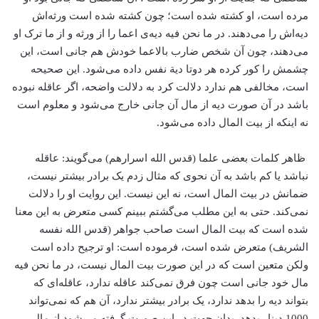
مرده است، او کشته شده است؛ چون کشته شده است ورثه‌اش
دیه‌اش را می‌دهند. در ما نحن فیه دیه‌ی اعما را از ورثه و از ما ترک او
می‌دهند، چون آن شخص ضارب بالاعما خودش هم جانی است، این
چشمش را کور کرده هر دوتا دیة نفس داده می‌شود. این صحیحه
است، مخالفی هم ندارد دلالت کرد به دلالت واضحه، اگر عاقله نبوده
باشد در آن صورت دیه از مال آن جانی خارج می‌شود و معلوم است
نه اینکه از بیت المال داده می‌شود.
ظاهر کلمات بعضی علما (قدس الله اسرارهم) می‌گویند: عاقله
نباشد یا کم باشد به آن نحوی که مثال زدم یک برادر بیشتر نیست،
ضمانش در بیت المال است، نه این نیست. این روایت او را دلالت
نمی‌کند. حتی به این مطلب می‌گشتم ببینم کسی متعرض به این معنا
شده است که بیت المال است صاحب جواهر (قدس الله نفسه
الشریف) متعرض شده است، فرموده است: او ترجیح داده است
ولکن متعین است که در این صورت بیت المال نیست، در ما نحن فیه
مال خود جانی است چون فرق نمی‌کند عاقله ندارد، عاقله‌ای که
بتواند دیه را بدهد ندارد، یک برادر بیشتر ندارد، آن هم که نمی‌تواند
1000 دینار بدهد. بدان جهت در این صورت گرفته می‌شود از مال