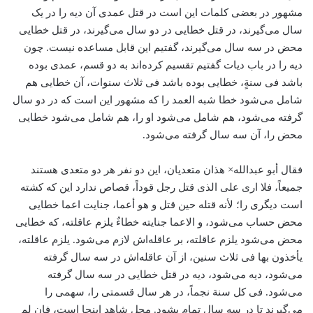
مشهور در بعضی کلمات این است در قتل عمدی آن دیه را در یک
سال می‌گیرند، در قتل خطایی در دو سال می‌گیرند، در قتل خطایی
محض در سه سال می‌گیرند، گفتیم این قابل مساعده نیست. چون
دیه را در باب دیات گفتیم تقسیم کرده‌اند به دو قسم، عمدی بوده
باشد فی سنةٍ، خطایی بوده باشد فی ثلاث سنوات، آن خطایی هم
شامل می‌شود خطا شبه العمد را که مشهور این است که در دو سال
گرفته می‌شود، هم شامل می‌شود او را، هم شامل می‌شود خطایی
محض را، آن سه سال گرفته می‌شود.
فقال أبو عبدالله× هذان متعدیان، این دو نفر هر دو متعدی هستند
جمیعاً، فلا اری علی الذی قتل رجل قوداً، قصاص ندارد این که کشته
است دیگری را؛ لأنه قتله حین قتل و هو أعما، جنایت اعما خطایی
محض حساب می‌شود، و الاعما جنایته خطاءٌ یلزم عاقلته، که خطایی
محض می‌شود یلزم عاقلته، بر عاقله‌اش لازم می‌شود. یلزم عاقلته،
یأخذون بها فی ثلاث سنین، از آن عاقله‌اش در سه سال گرفته
می‌شود، دیه می‌شود، دیه در قتل خطایی در سه سال گرفته
می‌شود. فی کل سنة نجماً، در هر سال قسمتی را، سهمی را
می‌گیرند تا در سه سال تمام بشود. محل شاهد اینجا است، فان لم