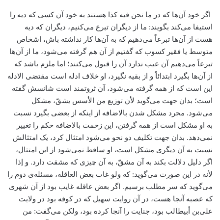
اگر خود آن‌ها که در ما نحن فیه کذا هستند به خود آن کسی که دیه را
استیفا می‌کند بگویند: ما از دیگران تبرع می‌کنیم، دیگران که دیه
هست از آن‌ها تبرعاً می‌دهیم که به آن‌ها کار نداشته باش، اشخاص
متوسط یا فقیر کسوب که گفتیم از آن هم گرفته می‌شود، ما از آن‌ها
تبرعاً می‌دهیم آن عیب ندارد آن را قبول می‌کنند؛ اما ملزم باشد که
از آن‌ها بگیرد ابتدائاً و از بقیه نگیرد، او خلاف ادله است مقتضی الادله
این است که از همه گرفته می‌شود، آن ثروتمند است شانسش گفته
است؛ بدان جهت می‌گوید لأن توزیع من الأسس یشقّ، مشکل
می‌شود. مجرد مشکل شدن بالاضافه‌ از اینکه از بعضی بگیرد نسبت
به او مشکل است از همه گرفتن، این زحمت بالاضافه حکم را تغییر
نمی‌دهد. بدان جهت تکلیف دو نحو می‌شود امتثال کرد، یک امتثالش
نسبت به آن دیگری مشکل است، او ساقط نمی‌شود از این امتثال،
اگر دلیل دلالت بکند به آن مشقّ، به آن چیزی که مشقت دارد. و إذا
لأنه در این صورت می‌گوید: که ولو غاب بعض العاقله، مسئله‌ی دوم را
می‌گوید که سر مطلب برسیم. اگر بعض عاقله غایب بود از آن شهری
که عصبه آنجا هست، در آن روایت سهیل که در کوفه بود در ولایت
علی‌بن أبیطالب بود، جنایت را آنجا کرده بود، ولکن می‌گفت: من