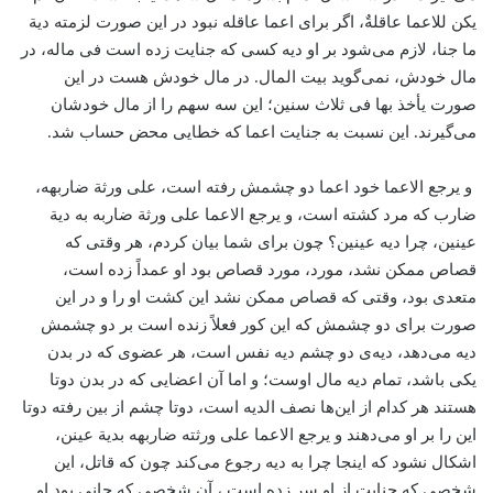
یکن للاعما عاقلةٌ، اگر برای اعما عاقله نبود در این صورت لزمته دیة
ما جنا، لازم می‌شود بر او دیه کسی که جنایت زده است فی ماله، در
مال خودش، نمی‌گوید بیت المال. در مال خودش هست در این
صورت یأخذ بها فی ثلاث سنین؛ این سه سهم را از مال خودشان
می‌گیرند. این نسبت به جنایت اعما که خطایی محض حساب شد.
و یرجع الاعما خود اعما دو چشمش رفته است، علی ورثة ضاربهه،
ضارب که مرد کشته است، و یرجع الاعما علی ورثة ضاربه به دیة
عینین، چرا دیه عینین؟ چون برای شما بیان کردم، هر وقتی که
قصاص ممکن نشد، مورد، مورد قصاص بود او عمداً زده است،
متعدی بود، وقتی که قصاص ممکن نشد این کشت او را و در این
صورت برای دو چشمش که این کور فعلاً زنده است بر دو چشمش
دیه می‌دهد، دیه‌ی دو چشم دیه نفس است، هر عضوی که در بدن
یکی باشد، تمام دیه مال اوست؛ و اما آن اعضایی که در بدن دوتا
هستند هر کدام از این‌ها نصف الدیه است، دوتا چشم از بین رفته دوتا
این را بر او می‌دهند و یرجع الاعما علی ورثته ضاربهه بدیة عینن،
اشکال نشود که اینجا چرا به دیه رجوع می‌کند چون که قاتل، این
شخصی که جنایت از او سر زده است ، آن شخصی که جانی بود او