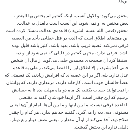
این‌ها.
محقق می‌گوید: و الاول أنسب، اینکه گفتیم لم یختص بها البعض،
بعض مختص به او نمی‌شود، این أنسب است بالعدل به عدالت.
محقق (قدس الله نفسه الشریف) قاعده‌ی عدالت تمسک کرده است.
این مقتضای اطلاق است که الدیه در قتل خطایی یأخذ من العصبه
فرقی نمی‌کند عصبه قریب باشد، بعید باشد، کثیر باشد قلیل بوده
باشد، فرقی ندارد، منتهی گفتیم در قلیلی که نمی‌شود از او دیه
استیفا کرد آن صحیحه‌ی محمد‌بن حلبی می‌گوید از مال آن شخص
جانی أخذ بشود، و إلا اطلاق این را اقتضا می‌کند، ربطی به قاعده
عدل ندارد. بله، اگر در این عصبه‌ای که افرادش زیادند، یک قسمتی که
بعضاً حالشان خوب است، کارخانه دارند، مرغداری دارند، که پولشان
را نمی‌توانند حساب بکنند، یک ماه دو ماه مهلت بده تا به حسابش
برسیم که این چقدر است، اگر آن‌ها خودشان گفته‌اند مقتضی
القاعده فرقی نیست، ما بین اینها و ما بین آن‌ها، امام از آن‌ها یعنی
مستوفی دیه، دیه را می‌گیرد، گفتیم حد هم ندارد، هر کدام را چقدر
صلاح دید، أخذ می‌کند از او آن مقدار را. یعنی نصف دینار ربع دینار،
دلیلی ندارد این بحثش گذشت.