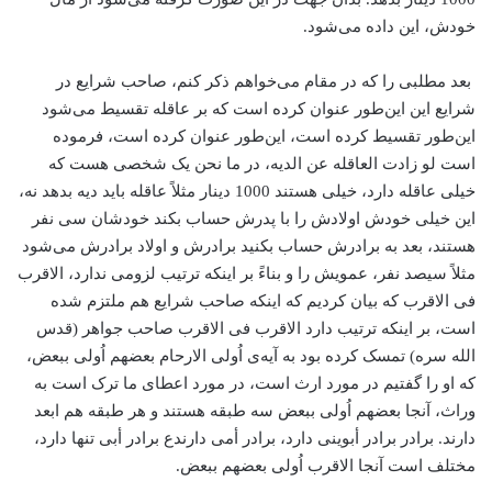
خودش، این داده می‌شود.
بعد مطلبی را که در مقام می‌خواهم ذکر کنم، صاحب شرایع در
شرایع این این‌طور عنوان کرده است که بر عاقله تقسیط می‌شود
این‌طور تقسیط کرده است، این‌طور عنوان کرده است، فرموده
است لو زادت العاقله عن الدیه، در ما نحن یک شخصی هست که
خیلی عاقله دارد، خیلی هستند 1000 دینار مثلاً عاقله باید دیه بدهد نه،
این خیلی خودش اولادش را با پدرش حساب بکند خودشان سی نفر
هستند، بعد به برادرش حساب بکنید برادرش و اولاد برادرش می‌شود
مثلاً سیصد نفر، عمویش را و بناءً بر اینکه ترتیب لزومی ندارد، الاقرب
فی الاقرب که بیان کردیم که اینکه صاحب شرایع هم ملتزم شده
است، بر اینکه ترتیب دارد الاقرب فی الاقرب صاحب جواهر (قدس
الله سره) تمسک کرده بود به آیه‌ی اُولی الارحام بعضهم اُولی ببعض،
که او را گفتیم در مورد ارث است، در مورد اعطای ما ترک است به
وراث، آنجا بعضهم اُولی ببعض سه طبقه هستند و هر طبقه هم ابعد
دارند. برادر برادر أبوینی دارد، برادر أمی دارندع برادر أبی تنها دارد،
مختلف است آنجا الاقرب اُولی بعضهم ببعض.