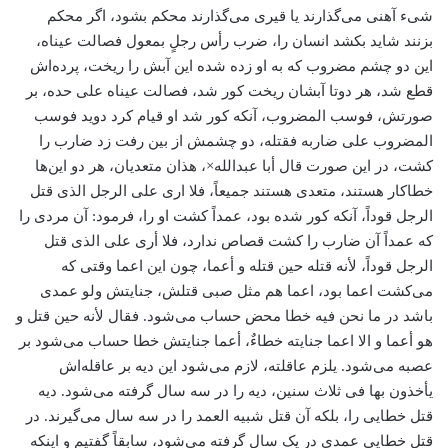
شیء آهنی می‌گذارند یا قیری می‌گذارند محکم بشود، اگر محکم
بزنند شاید بکشد انسان را، ضرب رأس رجلٍ بمعول فصالت عیناه،
این دو چشم مضروب که به او زده شده این آبش را ریخت، پرده‌اش
قطع شد، هر دوتا آبشان ریخت کور شد، فصالت عیناه علی حده، بر
صورتش، فوسب المضروب، آنکه کور شد او قیام کرد دوید فوسب
المضروب علی ضاربه فقتله، دو چشمش از بین رفت زد ضارب را
کشت، در این صورت قال أبا عبدالله×، هذان متعدیان، هر دو این‌ها
خطاکار هستند، متعدی هستند جمیعاً، فلا اری علی الرجل الذی قتل
الرجل قوداً، آنکه کور شده بود، عمداً کشت او را، فرمود: آن مردی را
که عمداً آن ضارب را کشت قصاص ندارد، فلا أری علی الذی قتل
الرجل قوداً، لأنه قتله حین قتله و أعما، چون این اعما وقتی که
می‌کشت اعما بود، اعما هم مثل صبی قتلش، جنایتش ولو عمدی
باشد در ما نحن فیه خطا محض حساب می‌شود. فقال لأنه حین قتل و
هو أعما و الا اعما جنایته خطاءٌ، أعما جنایتش خطا حساب می‌شود بر
عصبه می‌شود. یلزم عاقلته، لازم می‌شود این دیه بر عاقله‌اش
یأخذون بها فی ثلاث سنین، دیه را در سه سال گرفته می‌شود. دیه‌
قتل خطایی را، بلکه آن قتل شبیه العمد را در سه سال می‌گیرند. در
قتل خطایی عمدی در یک سال گرفته می‌شود، سابقاً گفتیم و اینکه