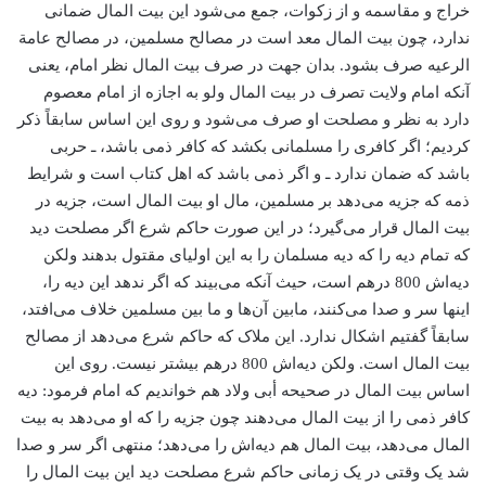
خراج و مقاسمه و از زکوات، جمع می‌شود این بیت المال ضمانی
ندارد، چون بیت المال معد است در مصالح مسلمین، در مصالح عامة
الرعیه صرف بشود. بدان جهت در صرف بیت المال نظر امام، یعنی
آنکه امام ولایت تصرف در بیت المال ولو به اجازه از امام معصوم
دارد به نظر و مصلحت او صرف می‌شود و روی این اساس سابقاً ذکر
کردیم؛ اگر کافری را مسلمانی بکشد که کافر ذمی باشد، ـ حربی
باشد که ضمان ندارد ـ و اگر ذمی باشد که اهل کتاب است و شرایط
ذمه که جزیه می‌دهد بر مسلمین، مال او بیت المال است، جزیه در
بیت المال قرار می‌گیرد؛ در این صورت حاکم شرع اگر مصلحت دید
که تمام دیه را که دیه مسلمان را به این اولیای مقتول بدهند ولکن
دیه‌اش 800 درهم است، حیث آنکه می‌بیند که اگر ندهد این دیه را،
اینها سر و صدا می‌کنند، مابین آن‌ها و ما بین مسلمین خلاف می‌افتد،
سابقاً گفتیم اشکال ندارد. این ملاک که حاکم شرع می‌دهد از مصالح
بیت المال است. ولکن دیه‌اش 800 درهم بیشتر نیست. روی این
اساس بیت المال در صحیحه أبی ولاد هم خواندیم که امام فرمود: دیه
کافر ذمی را از بیت المال می‌دهند چون جزیه را که او می‌دهد به بیت
المال می‌دهد، بیت المال هم دیه‌اش را می‌دهد؛ منتهی اگر سر و صدا
شد یک وقتی در یک زمانی حاکم شرع مصلحت دید این بیت المال را