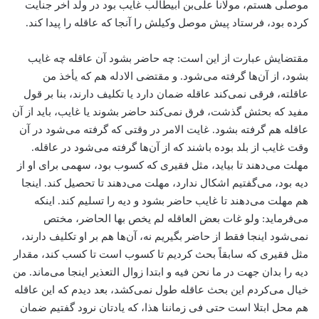
موصلی هستم، مولانا علی‌بن ابیطالب غایب بود در ولد آخر جنایت
کرده بود، فرستاد پیش موصل وکیلش را آنجا که عاقله را پیدا کند.
مقتضایش عبارت از این است: چه حاضر بشود آن عاقله چه غایب
بشود، از آن‌ها گرفته می‌شود. و مقتضی الادله هم که یأخذ من
عاقلته، فرقی نمی‌کند عاقله ضمان دارد یا تکلیف دارند، بنا بر قول
مفید که بحثش گذشت، فرق نمی‌کند حاضر بشوند یا غایب، باید از آن
عاقله هم گرفته بشود. غایت الامر در وقتی که گرفته می‌شود در آن
وقت غایب از بلد بوده باشند که از آن‌ها گرفته می‌شود در عاقله.
مهلت می‌دهند تا بیاید، مثل فقیری که کسوب بود، سهمی برای او از
دیه بود، می‌گفتیم اشکال ندارد، مهلت می‌دهند تا تحصیل کند. اینجا
هم مهلت می‌دهند تا غایب حاضر بشود و دیه را تسلیم کند. اینکه
می‌فرماید: ولو غات بعض العاقله لم یخص بها الحاضر، مختص
نمی‌شود اینجا فقط از حاضر بگیریم نه، آن‌ها هم بر او تکلیف دارند،
مثل فقیری که سابقاً بحث کردیم تا کسوب است تا کسب کند، مقدار
دیه را بدان جهت در ما نحن فیه و ابتدا زوال التعذیر اینجا می‌ماند. من
خیال می‌کردم این بحث عاقله طول نمی‌کشد، بعد دیدم که این عاقله
هم محل ابتلا است حتی فی زماننا هذا، که یادتان نرود گفتیم ضمان