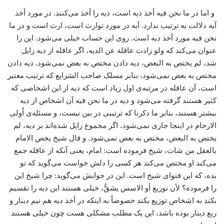
و اما در ما نحن فیه أخذ دیه است، دیه را أخذ می‌کنند. در مورد أخذ
آیه دلالت به ترتیب ندارد. آیه در مورد توارث است، ارث است و در ما
نحن فیه مورد أخذ دیه است. روی این حساب خیلی می‌شود. این را
عنوان می‌کند که ولو زادت عاقلة عن الدیه، اگر عاقله از دیه زایل
شد، لم یختص به البعض، دیه دادن مختص به بعض نمی‌شود. دیه دادن
مختص به بعض نمی‌شود، بنابر مسلک صاحب الشرایع که ترتیب معتبر
است، آن عاقله در مرتبه‌ی اول زیاد است که دیه از این اشخاصی که
کثیر هستند گرفته می‌شود و دیه در ما نحن فیه آن اشخاص از دیه
بیشتر هستند، بنابر ما ذکرنا که ترتیبی در بین نیست، و مسئله‌ی اُولی
الارحام در اینجا جاری نمی‌شود، اگر مجموع زایل شده‌اند بر دیه، لم
یختص به البعض، مختص به بعض نمی‌شود. و قال شیخ یخص الامام
بالعقل من شات، شیخ فرموده است: امام، یعنی آنکه از عاقله جمع
می‌کند او مختص می‌کند هر کسی را دلش خواست می‌گوید که تو
بده، که این فتوای شیخ است. این در جوابش می‌گوید: چرا شیخ این
را فرموده؟ لأن توزیع أو الاسس یشقُّ، خیلی هستند این دیه را تقسیم
بکند به اشخاص توزیع بکند خصوصاً به اینکه در أخذ دیه هم نیم دینار و
ربع دینار بوده باشد، این یک مطلب مشکلی هست چون خیلی هستند