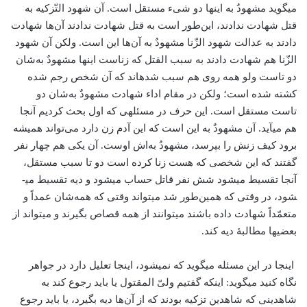
می­گوید مشهودٌ به اینها دو شیء مستقل است. آن شهود التّزکیه به
قتل شهادت ندادند، این‌طور است به قتل شهادت ندادند آن‌ها شهادت
دادند به عدالت شهود الزّنا مشهودٌ به آن‌ها این است. ولکن آن شهود
الزّنا هم شهادت دادند به سبب القتل که زناست اینها مشهودٌ به‌شان
دو تاست ولو همه روی هم سبب شده­اند که آن شخص رجم شده
کشته شده است؛ ولکن در مقام اداء شهادت مشهودٌ به‌شان دو
تاست مستقل است. این حرف در مسئله­ی که اول بحث کردیم آنجا
هم می­آید. آن مشهودٌ به این است که این آدم زن دارد می‌تواند همیشه
برود کیف زنش را بپرسد، مشهودٌ به‌اش اوست. آن یکی هم چهار نفر
گفتند که این شخصی که هست زنا کرده است دو تا سبب مستقل،
آنجا تقسیط می­شود شش نفر قاتل حساب می­شود و دیه تقسیط می­
شود، در وقتی که همین‌طور شد می­تواند وقتی که همه‌شان عمداً و
متعمّداً شهادت داده باشند می­توانند از همه قصاص بگیرند و می­تواند از
بعضی­ها مطالبۀ دیه کند.
اینجا در این مسئله می­گوید که نمی­شود، اینجا تعلیل دارد در جواهر
نگاه کنید می­گوید: اینکه گفتیم ولیّ المقتول یا باید رجوع کند به
شاهدینی که شاهدین تزکیه بودند که از آن‌ها دیه بگیرد، یا باید رجوع