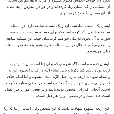
ندارد و از قواعد حکمش معلوم می­شود و امر در آن‌ها هم بیّن است.
آن مسائلی را که ایشان زیاد کرده­اند و در جواهر متعرّض آن‌ها شده­
اند آن مسائل را متعرّض می­شویم.
ایشان یک مسئله سادسه دارد و یک مسئله سابعه دارد، در مسئله
سابعه مطالبی ذکر کرده است که برای مسئله سادسه به درد می­
خورد، به آن نحوی که بیان خواهیم کرد. بدان جهت این مسئله سابعه
را مقدم می­کنم. تا حال در این مسئله معلوم بشود بعد متعرّض مسئله
قبلی می‌شویم.
ایشان فرموده است اگر شهودی که برای زنا است، آن شهود باید
اربعه بوده باشد کما ذکرنا و یأتی انشاء الله در کتاب الحدود. این به
واسطۀ شهادت اربعه به زنا اصل الزّنا ثابت می­شود. و اما اینکه حدّی
که بر زانی جاری شود این حدّ مختلف است. در بعضی موارد حدّ رجم
است، آنجایی که زانی محصن بوده باشد و در بعضی موارد غیر القتل
است جلد است و در بعضی موارد هم قتل است.
این اربعة الشهود شهادت دادند که این شخص زانی است، رأینا که زنا