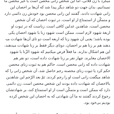
می­کرد با زن فلانی، اما این شخص زانی محصن است یا غیر محصن ما
نمی­دانیم، بدان جهت دو شاهد دیگر پیدا شد که آن‌ها بر احصان این
زانی شهادت دادند، گفتند این زانی محصن بود خودش زن دائمی دارد
و متمکّن از استمتاع از او است، در ثبوت احصان که آن شخص
محصن است، شاهدین عدلین کافی است. زناست که در ثبوت او
اربعة شهود لازم است. ممکن است شهود زنا با شهود احصان یکی
بوده باشد؛ یعنی آن شهود زنا که اربعه است دو تای آن‌ها شهادت می­
دهند هم بر زنا هم بر احصان، دوتای دیگر فقط بر زنا شهادت می­دهند،
این هم اشکال ندارند. ما فعلاً فرض می­کنیم که شهود الزّنا با شهود
الاحصان مغایرند. چهار نفر بر زنا شهادت داده است، دو نفر هم
شهادت داده که زانی محصن است. حاکم هم به ثبوت زنای محصن
حکم کرد یا ثبوت زنای محصنه رجم حاصل شد، آن شخص زانی را که
شاهد می­گفت زانی است او را رجم کردند. ثمّ بعد الرّجم این شاهدین
بالاحصان که شهادت داده بودند این شخص محصن است، زن دائمی
دارد که ممکن است و متمکّن است از او استمتاع کند، بر شهادتشان
رجوع کردند گفتند نه ما آن شهادتی که به احصان این شخص کرده
بودیم بی‌خود بود.