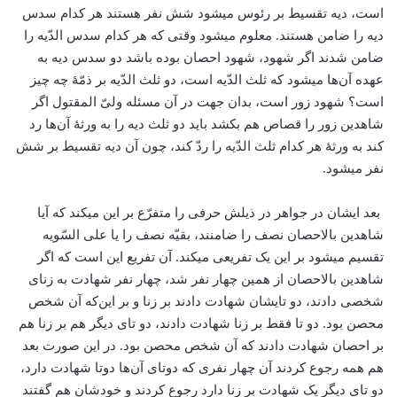
است، دیه تقسیط بر رئوس می­شود شش نفر هستند هر کدام سدس
دیه را ضامن هستند. معلوم می­شود وقتی که هر کدام سدس الدّیه را
ضامن شدند اگر شهود، شهود احصان بوده باشد دو سدس دیه به
عهده آن‌ها می­شود که ثلث الدّیه است، دو ثلث الدّیه بر ذمّۀ چه چیز
است؟ شهود زور است، بدان جهت در آن مسئله ولیّ المقتول اگر
شاهدین زور را قصاص هم بکشد باید دو ثلث دیه را به ورثۀ آن‌ها رد
کند به ورثۀ هر کدام ثلث الدّیه را ردّ کند، چون آن دیه تقسیط بر شش
نفر می­شود.
بعد ایشان در جواهر در ذیلش حرفی را متفرّع بر این می­کند که آیا
شاهدین بالاحصان نصف را ضامنند، بقیّه نصف را یا علی السّویه
تقسیم می­شود بر این یک تفریعی می­کند. آن تفریع این است که اگر
شاهدین بالاحصان از همین چهار نفر شد، چهار نفر شهادت به زنای
شخصی دادند، دو تایشان شهادت دادند بر زنا و بر این‌كه آن شخص
محصن بود. دو تا فقط بر زنا شهادت دادند، دو تای دیگر هم بر زنا هم
بر احصان شهادت دادند که آن شخص محصن بود. در این صورت بعد
هم همه رجوع کردند آن چهار نفری که دوتای آن‌ها دوتا شهادت دارد،
دو تای دیگر یک شهادت بر زنا دارد رجوع کردند و خودشان هم گفتند