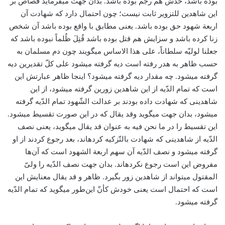
بوده باشد، حدّش هم رجم بوده باشد. بدان جهت می­فرماید قصاص بر
این شاهدین للتزویر ثابت نیست؛ چون احتمال دارد که شهادت آن
اربعة شهود حق بوده باشد. یعنی مطابق با واقع بوده باشد آن شخص
زنا کرده باشد و سزایش هم قتل بوده باشد قُتِلَ ظُلماً نبوده باشد که
جعلنا لولیّه سلطاناً، علی هذا الاساس می­گویند چون دم مسلمان به
حسب ظاهر به هدر رفته است دیه گرفته می­شود علی کلّ تقدیرین دیه
گرفته می­شود. چه مقدار دیه گرفته می­شود؟ اینجا ظاهر عبارتش این
است که تمام الدّیه از این شاهدین زورین گرفته می­شود، از این
شاهدینی که شهادت داده بودند بر عدالت الشّهود تمام الدّیه گرفته
می­شود، بدان جهت می­گوید وقد یقال که در این صورت تقسیط می­شود.
این تقسیط را در ما نحن فیه به عنوان قد یقال می­گوید، یعنی نصف
الدّیه از شاهدینی که شهادت بالتّزکیه کرده­اند، بعد رجوع کردند از او
گرفته می­شود و نصف الدّیه آن سهم اربعة الشهود است که آن‌ها
مفروض این است رجوع نکرده­اند. بدان جهت نصف الدّیه را ولیّ
المقتول می­تواند از شاهدین زور بگیرد. ظاهر و قد یقال معنایش این
است که احتمال است یعنی خودش کأنّ این‌طور می­گوید که تمام الدّیه
گرفته می­شود.