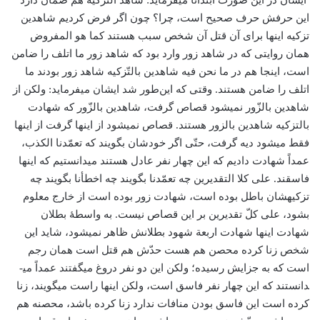
ایشان در این صورت ابتدائاً می­فرماید: شاهد التّزکیه هم ضمان دارد
این حرفش حرف صحیح است، چرا؟ چون اگر فرض کردیم شاهدین
تزکیه اینها برای آن قتل آن شخص سبب هستند کما هو المفروض
همان روایتی که در شاهد زور وارد بود که شاهد زور ما اتلف را ضامن
است، اینجا هم در ما نحن فیه شاهدین بالتّزکیه شاهد زور بودند ما
اتلف را ضامن هستند. وقتی که این‌طور شد ایشان می­فرماید: ولکن از
شاهدین بالزّور نمی­شود قصاص گرفت، شاهدین بالزّور که شهادت
بالتزکیه شاهدین بالزور هستند. قصاص نمی­شود از اینها گرفت از اینها
فقط می­شود دیه گرفت، حتّی اگر خودشان بگویند که تعمّدنا الکذب،
عمداً شهادت دادیم که این چهار نفر عادل هستند می­دانستیم که اینها
فاسقند. علی کلا التقدیرین چه تعمّدنا بگویند چه اخطأنا بگویند چه
تزکیه­شان باطل بوده است، شهادت زور بوده است از خارج معلوم
بشود، علی کلّ تقدیرین بر این قصاص نیست. به واسطۀ بطلان
شهادت اینها شهادت اربعة شهود بطلانش ظاهر نمی­شود، شاید این
شخص زنا کرده محصن هم هست حدّش هم قتل است همان رجم
است که به جزایش رسیده؛ ولکن این دو نفر دروغ می­گفتند عمداً می­
دانستند که این چهار نفر فاسق است، ولکن اینها راست می­گویند، زنا
کرده است این فاسق بودن منافات ندارد زنا کرده باشد، محصنه هم