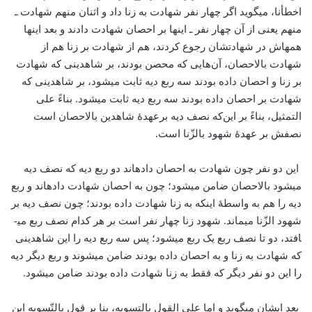
اخطأنا، می­گوید اگر چهار نفر شهادت به زنا داد و اثنان منهم شهادت ـ
منهم یعنی از آن چهار نفر ـ اینها بر احصان شهادت دادند و بعد اینها
همه­اش در شهادتشان رجوع کردند، هم از شهادت بر زنا هم از
شهادت بالاحصان، آن‌هایی که محصن بودند، بر شاهدینی که شهادت
بر زنا و احصان داده بودند سه ربع دیه ثابت می­شود، بر شاهدینی که
شهادت بر احصان داده بودند سه ربع دیه ثابت می­شود. بناءً علی
التمثیل، بناءً بر این‌كه نصف دیه برعهدۀ شاهدین بالاحصان است
نصفش بر عهدۀ شهود بالزّنا است.
این دو نفر چون شهادت به احصان داده­اند دو ربع دیه که نصف دیه
می­شود بالاحصان ضامن می­شود؛ چون به احصان شهادت داده­اند و ربع
دیه را هم به واسطۀ اینکه به زنا شهادت داده بودند؛ چون نصف دیه بر
شهود الزّنا می­ماند. شهود زنا چهار نفر است بر هر کدام نصف ربع می­
افتد، دو تا نصف ربع یک ربع می­شود؛ پس سه ربع دیه را این شاهدینی
که شهادت به زنا و به احصان داده بودند ضامن می­شوند و ربع دیگر دیه
را این دو نفر دیگر که فقط به زنا شهادت داده بودند ضامن می­شود.
بعد ایشان می­گوید و اما علی القول بالتسویه، بنا بر قول بالتّسویه این