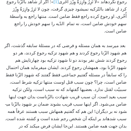
رجوع نکرده­اند «لا تَزِرُ وازِرَةٌ وِزْرَ أُخْرى
[1]
»‏؛ اگر از شاهد بالزّنا رجوع
کرد از شاهد بالتّزکیه نمی­شود چیزی گرفت، چون لا تَزِرُ وازِرَةٌ وِزْرَ
أُخْرى، او رجوع کرده راجع فقط ضامن است. منتها راجع به واسطۀ
سهم خودش ضامن است، نه تمام الدّیه را سهم خودش را راجع
ضامن است.
بعد می­رسد به همان مسئله­ و فرضی که در مسئلۀ سابقه گذشت، اگر
هم شهود الزّنا رجوع کردند و هم شهود تزکیه رجوع کردند، هر دو
رجوع کردند شش نفر بودند دو تا شهود تزکیه بود چهارتایش هم
شهود الزّنا بود، همه­شان رجوع کردند. ایشان می­فرماید همان احتمال
را که سابقاً در مسئله گفتیم جماعتی فقط گفتند که شهود الزّنا فقط
ضامن است، چرا؟ چون سبب قتل اوست منتها تزکیه شرط است،
سببیّت لقتل ندارد. بعضی­ها گفته­اند که نه سبب است، ولکن تزکیه
سبب بعید است. آن سبب قریب شهادت بالزّناست بدان جهت اینها
ضامن می‌شود. اگر اینها سبب قریب بشوند ضمان بر شهود بالزّنا می­
شود نه بر دیگران! این هم که گفتیم همه­اش سبب هستند عرفاً همه
سبب شده­اند بر اینکه آن شخص رجم شده است و کشته شده است.
بدان جهت همه ضامن هستند. این‌جا ایشان فرض می­کند که در