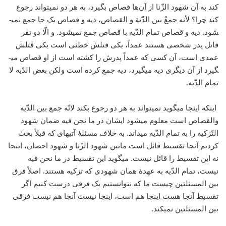
کند به آن شهود الزّنا از آن‌ها قصاص بگیرد، به هر دو نمی­تواند رجوع
کند چرا؟ لأنه جمعٌ بین الدّیة و القصاص، دیه و قصاص یک جا جمع نمی­
شود. دیه و قصاص تمام الدّیه با قصاص جمع نمی­شود. و الّا دو نفر
قاتل پدر شخصی هستند عمداً، یکی قتلش خطئی است یکی قتلش
عمدی است، آن کسی که عمداً پدرش را کشته است از او قصاص می­
گیرد از آن دیگری دیه می­گیرد، دیه جمع کرده است ولکن بعض الدّیه لا
تمام الدّیه.
اینکه اینجا می­گوید نمی­تواند به هر دو رجوع بکند لانّه جمع بین الدّیه
والقصاص است معلوم می­شود ایشان در ما نحن فیه ضمان شهود
التّزکیه را به تمام الدّیه می­داند. به خلاف مسئلۀ آتیه­ای که قبلاً بحث
کردیم آنجا تقسیط قائل است مابین شهود الزّنا و شهود احصان، اینجا
نه این تقسیط را قائل نیست. می­گوید این تقسیط در ما نحن فیه
نیست، تمام الدّیه به عهدۀ همان شهودی که تزکیه هستند. اصلاً فرق
بین المسئلتین چیست ما که نتوانستیم یک فرقی درست کنیم اگر
تقسیط آنجا هست اینجا هم است، اینجا نیست آنجا هم نیست فرقی
بین المسئلتین نمی­کند.