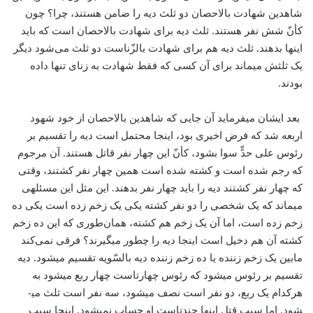
شاهدین شهادت بالاحصان دو ثلث دیه را ضامن هستند، چرا؟ چون
کأنّ شش نفر هستند. ثلث دیه برای شهادت بالاحصان است که باید
اینها بدهند. ثلث دیه هم برای شهادت بالزّناست دو ثلث می‌شود دیگر
یک ثلثش می­ماند برای آن کسی که فقط شهادت به زنای تنها داده
بودند.
بعد ایشان می­فرماید آن جایی که شاهدین بالاحصان از خود شهود
اربعه شد که فرض اخیری بود، اینجا محتمل است دیه را تقسیم بر
رئوس علی حدٍّ سوا بشود، کأنّ این چهار نفر قاتل هستند. آن مرجوم
که رجم شده است و کشته شده است همین چهار نفر کشتند، وقتی
که چهار نفر کشتند دیه را باید چهار نفر بدهند. این مثل این مسئله­ی
می­ماند که یک شخصی را دو نفر کشته یکی یک زخم زده است یکی ده
زخم زده است، اما آن یک زخم هم کشته، همان‌طوری كه این ده زخم
کشته آن هم دخیل است اینجا دیه را چطور می­گیرند؟ فرقی نمی‌کند
مابین یک زخم زننده یا ده زخم زننده دیه بالسّویه تقسیم می­شود. دیه
تقسیم بر رئوس می­شود که رئوس چهارتاست چهار ربع می­شود به
هرکدام یک ربع، دو نفر است نصف می­شود، سه نفر است ثلث می­
شود. اما سبب قتل اینها چندتاست او حساب نمی­شود. اینجا سبب