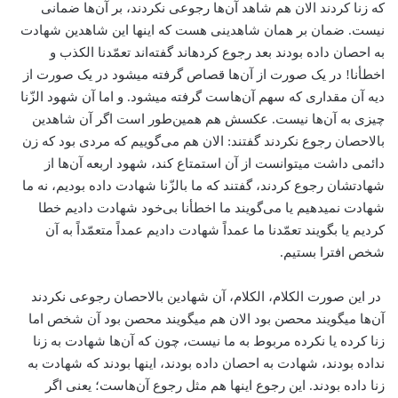
که زنا کردند الان هم شاهد آن‌ها رجوعی نکردند، بر آن‌ها ضمانی
نیست. ضمان بر همان شاهدینی هست که اینها این شاهدین شهادت
به احصان داده بودند بعد رجوع کرده­اند گفته‌اند تعمّدنا الکذب و
اخطأنا! در یک صورت از آن‌ها قصاص گرفته می­شود در یک صورت از
دیه آن مقداری که سهم آن‌هاست گرفته می­شود. و اما آن شهود الزّنا
چیزی به آن‌ها نیست. عکسش هم همین‌طور است اگر آن شاهدین
بالاحصان رجوع نکردند گفتند: الان هم می‌گوییم که مردی بود که زن
دائمی داشت می­توانست از آن استمتاع کند، شهود اربعه آن‌ها از
شهادتشان رجوع کردند، گفتند که ما بالزّنا شهادت داده بودیم، نه ما
شهادت نمی­دهیم یا می‌گویند ما اخطأنا بی‌خود شهادت دادیم خطا
کردیم یا بگویند تعمّدنا ما عمداً شهادت دادیم عمداً متعمّداً به آن
شخص افترا بستیم.
در این صورت الکلام، الکلام، آن شهادین بالاحصان رجوعی نکردند
آن‌ها می­گویند محصن بود الان هم می­گویند محصن بود آن شخص اما
زنا کرده یا نکرده مربوط به ما نیست، چون که آن‌ها شهادت به زنا
نداده بودند، شهادت به احصان داده بودند، اینها بودند که شهادت به
زنا داده بودند. این رجوع اینها هم مثل رجوع آن‌هاست؛ یعنی اگر