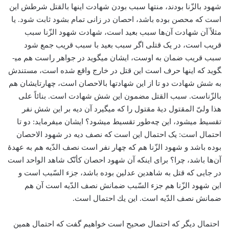
شهود بالزّنا بودند، منتها سبب بودن شهادت اینها بالقتل شرطش این
است که محصن بوده باشد، احصان در زانی تمام بشود ثابت شود. یا
مثلاً آن شهادت آن‌ها سبب بعید است، شهادت شهود الزّنا سبب
قریب است، در یک قتلی اگر سبب بعید با سبب قریب جمع شود
سبب قریب ضمان به اوست، ایشان می­گوید در جواهر راست هم می­
گوید که اینها حرف است این قتل در خارج واقع شده است، مستندش
به شش شهادت دو تا از این شهادتها بالاحصان است، چهارتایشان هم
بالزّناست. سبب القتل مضمون این شش شهادت است. بنائاً علی
هذا ولیّ المقتول دیۀ مقتول را که می­گیرد آن دیه بر این شش نفر
تقسیط می­شود، این چه‌طور تقسیط می­شود؟ ایشان می­فرماید: دو تا
احتمال است: یک احتمال این است که نصف دیه در شهود الاحصان
بوده باشد و شهود الزّنا هم که چهار نفر است نصف الدّیه هم به عهدۀ
آن‌ها باشد، چرا؟ برای اینکه آن شهود احصان کأنّک شاهد الواحد است
در جایی که قتل به شاهدین عدلین بوده باشد، جزء السّبب است و
این شهود الزّنا هم جزء السّبب ضمانش نصف الدّیه است آن هم
ضمانش نصف الدّیه است. این یك احتمال است.
احتمال دیگر که احتمال صحیح است خواهیم گفت که احتمال همین