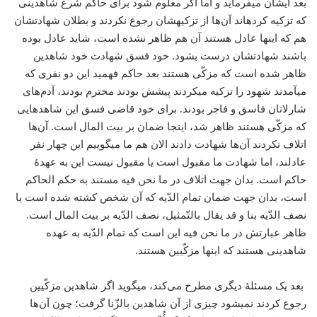
بعد ایشان می­فرماید و اما اگر معلوم شود برای حاکم شرع شاهدینی
که تزکیه کرده­اند آن‌ها از تزکیه­شان رجوع نکردند و بطلان شهادتشان
هم که اینها عادل هستند آن هم ظاهر نشده است، شاید عادل بوده
باشند شهادتشان درست بشود. خود فسق شهادت خود شاهدین
ظاهر شده است که مزکّی هستند بعد حاکم فهمید این دو نفری که
می­آمدند شهود را تزکیه می­کردند پیشش بودند محترم بودند، آدم‌های
شارلاتان فاسق و فاجر بودند. برای خود قاضی فسق این شاهدهایی
که مزکّی هستند ظاهر شد، اینجا ضمان بر بیت المال است. آن‌ها
اتلاف نکردند آن‌ها شهادت دادند الان هم ما می­گوییم این چهار نفر
عادلند، اما شهادت ما مقبول است یا مقبول نیست این به عهدۀ
حاکم است. بدان جهت اتلاف در ما نحن فیه مستند به حکم الحاکم
است، بدان جهت ضمان تمام الدّیه که آن شخص کشته شده است یا
نصف الدّیه بنا و قد یقال بالتّمثیل، نصف الدّیه بر بیت المال است.
ظاهر عبارتش در ما نحن فیه این است که تمام الدّیه به عهده
شاهدینی هستند که اینها مزکّیین هستند.
بعد یک مسئلۀ دیگری مطرح می‌كند، می­گوید اگر شاهدین مزکّیین
رجوع کردند نمی­شود چیزی از آن شاهدین بالزّنا گرفت؛ چون آن‌ها