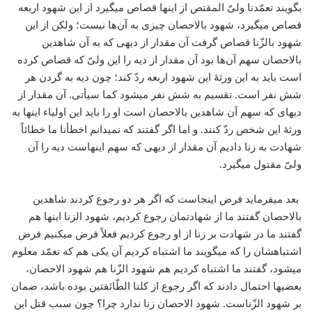
بگویند تعمّدنا ولیّ المقتص از اینها قصاص می­گیرد از این شهود اربعه
قصاص می­گیرد، شهود بالاحصان چیزی به آن‌ها نیست؛ ولکن از این
شهود بالزّنا قصاص گرفت آن مقدار از دیه­ی که به آن شاهدین
بالاحصان سهم آن‌ها بود آن مقدار از دیه را این ولیّ که قصاص کرده
است باید به این ورثۀ این شهود اربعه ردّ کند؛ چون دیه به گردن هر
شش نفر است. تقسیم به شش نفر می­شود کما سیأتی. آن مقدار از
دیه­ای که سهم آن شاهدین بالاحصان است او را باید این اولیاء اینها به
ورثۀ این شخص ردّ کنند. و اما اگر گفتند که نمی­دانم اخطأنا ما خطائاً
شهادت به زنا دادیم آن مقدار از دیه­ی که سهم اینهاست دیه را آن
ولیّ مقتول می­گیرد.
بعد می­فرماید فرض اینجاست که اگر هر دو رجوع کردند شاهدین
بالاحصان گفتند ما از شهادتمان رجوع کردیم، شهود الزنا اینها هم
گفتند ما در شهادت بر زنا از او رجوع کردیم فعلاً فرض می­کنیم فرض
اشتباهشان را كه می­گویند ما اشتباه کردیم آن یکی هم که تعمّد معلوم
می­شود، گفتند ما اشتباه کردیم هم شهود الزّنا هم شهود الاحصان،
بعضی­ها احتمال دادند که اگر رجوع از کلتا الطّائفتین بوده باشد، ضمان
بر شهود الزّناست. شهود الاحصان زنا ندارد چرا؟ چون سبب قتل این