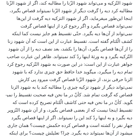
شهود التّزکیه و می‌تواند شهود الزّنا را مطالبه کند، اگر از شهود الزّنا
مطالبه کرد دیه را گرفت دیگر از شهود الزّنا نمی­تواند قصاص بگیرد،
اینجا این‌طور می­فرماید، اگر از شهود التزكیه دیه گرفت از این‌ها
نمی‌تواند قصاص بگیرد و اگر رجوع کرد از اینها قصاص گرفت
نمی‌تواند از آن‌ها دیه بگیرد. حتّی تقسیط هم جایز نیست کما اینکه
کشف الّلثام گفته است. تقسیط عبارت از این است که آن شهود زنا
را از آن‌ها قصاص بگیرد، آن‌ها را بکشد، بعد نصف دیه را از آن شهود
التّزکیه بگیرد و به ورثۀ اینها ردّ کند نمی­تواند. ظاهر این عبارت صاحب
جواهر عبارت از این است: در این صورت به شهود التّزکیه رجوع کرد
تمام دیه را می­گیرد، می­گوید خدا حافظ حق چیزی ندارد که با شهود
الزنا حرفی بزند، از شهود الزّنا قصاص گرفت می­رود پی کارش
نمی‌تواند دیگر از شهود تزکیه چیزی را مطالبه کند یا به شهود الزنا
قصاص که گرفت تمام شد. کأنّ در ما نحن فیه صحبت تقسیط را نمی­
گوید. کأنّ در ما نحن فیه حتی کاشف الّلثام تصریح کرده است که
تقسیط اینجا نیست که از بعضی قصاص بگیرد، و از آن شهود التّزویر
دیه بگیرد و به اینها ردّ کند این را نمی­تواند. اگر از اینها قصاص بگیرد
چهار نفر را کشته است و قصاص كرده حكمش چیست؟ همان جاری
می­شود از آن‌ها نمی­تواند دیه بگیرد. چرا؟ تعلیلش چیست؟ برای اینکه