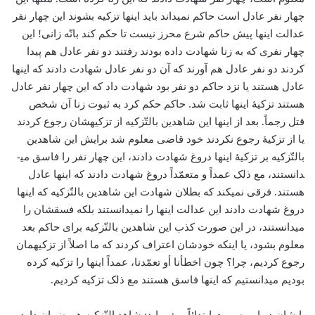
چهار نفر عادل است حاکم نمی­داند باید اینها تزکیه بشوند این چهار نفر
عدالت اینها پیش حاکم شرع محرز نیست تا حکم کند بانّه زانی! این
چهار نفری که به زنا شهادت داده بودند رفتند دو نفر عادل هم پیدا
کردند دو نفر عادل هم آورند که آن دو نفر عادل شهادت دادند که اینها
عادل هستند یا نزد حاکم دو نفر بود شهادت داد که این چهار نفر عادل
هستند تزکیۀ اینها ثابت شد. حاکم حکم کرد به ثبوت زنا آن شخص
قتل رجماً. بعد از اینها این شاهدین بالتّزکیه از تزکیه­شان رجوع کردند
یا از تزکیۀ رجوع نکردند خود قاضی معلوم شد برایش این شاهدین
بالتّزکیه بر تزکیۀ اینها دروغ شهادت دادند، این چهار نفر را فاسق می­
دانستند، مع ذلک عمداً و متعمّداً دروغ شهادت دادند که اینها عادل
هستند. فرقی نمی­کند که بطلان شهادت این شاهدین بالتّزکیه که اینها
دروغ شهادت دادند این عدالت اینها را نمی­دانستند بلکه فسقشان را
می­دانستند، در این صورت کذب این شاهدین بالتّزکیه برای حاکم بعد
معلوم بشود، یا اینکه خودشان اعتراف کردند که ما اصلاً از تزکیه­مان
رجوع کردیم، چرا؟ چون اخطأنا أو تعمّدنا، عمداً اینها را تزکیه کرده
بودیم می­دانستیم که اینها فاسق هستند مع ذلک تزكیه كردیم.