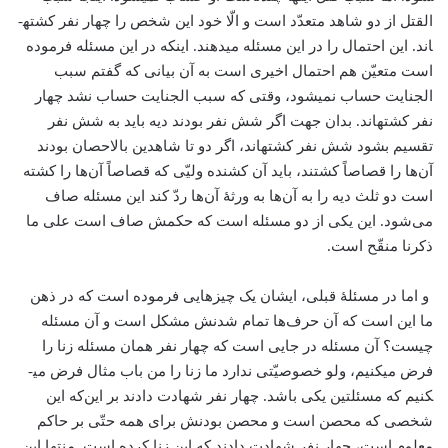
القتل از دو شاهد متعدّد است و الّا خود این شخص را چهار نفر کشته­
اند. این احتمال را در این مسئله می­دهند. اینکه در این مسئله فرموده
است متعیّن هم احتمال اخیری است به آن بیانی که گفتم سبب
الجنایت حساب نمی­شود، وقتی که سبب الجنایت حساب نشد چهار
نفر کشته­اند. بدان جهت اگر شش نفر بودند دیه باید به شش نفر
تقسیم بشود شش نفر کشته­اند، اگر دو تا شاهدین بالاحصان بودند
آن‌ها را قصاصاً کشتند، باید آن کشنده ولیّی که قصاصاً آن‌ها را کشته
است دو ثلث دیه را به آن‌ها به ورثۀ آن‌ها ردّ کند این مسئله صاف
می‌شود. این یکی از دو مسئله است که حکمش صاف است علی ما
ذکرنا منقّح است.
و اما در مسئلۀ قبلی، ایشان یک چیزهایی فرموده است که در ذهن
ما این است که آن حرف‌ها تمام شدنش مشکل است و آن مسئله
چیست؟ آن مسئله در جایی است که چهار نفر همان مسئله زنا را
فرض می­کنیم، ولو خصوصیّتی ندارد ما زنا را من باب مثال فرض می­
کنیم که مسئلتین یکی باشد. چهار نفر شهادت دادند بر این‌كه این
شخصی که محصن است و محصن بودنش برای همه حتّی بر حاکم
معلوم است، چهار نفر شهادت دادند که این زنا کرده است. منتها این