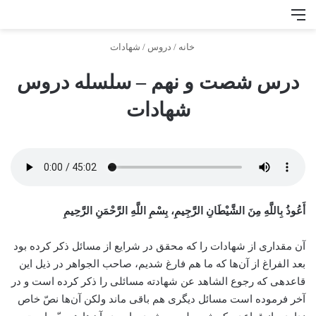
منو
جس
خانه
/
دروس
/
شهادات
درس شصت و نهم – سلسله دروس
شهادات
أَعُوذُ بِاللَّهِ مِنَ الشَّيْطَانِ الرَّجِيمِ، بِسْمِ اللَّهِ الرَّحْمَنِ الرَّحِيمِ
آن مقداری از شهادات را که محقق در شرایع از مسائل ذکر کرده بود
بعد الفراغ از آن‌ها که ما هم فارغ شدیم، صاحب الجواهر در ذیل این
قاعده­ی که رجوع الشاهد عن شهادته مسائلی را ذکر کرده است و در
آخر فرموده است مسائل دیگری هم باقی ماند ولکن آن‌ها نصّ خاص