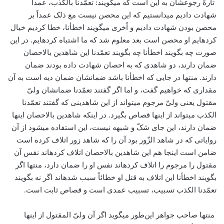
تارةً رجوعشان به این است که می­گویند: تعمّدنا بالکذب، عمداً
شهادت دادیم می­دانستیم که این محصن نیست مع ذلک عمداً بر
محصن بودن شهادت دادیم و اُخری می­گویند اخطأنا، خطا کردیم خیال
کرده­ایم او محصن است بعد معلوم شد که ما اشتباه کرده­ایم. در این
صورت چه بگویند اخطأنا چه بگویند تعمّدنا این شاهدین بالاحصان
ضمان دارند، دو شاهدی که به احصان شهادت داده بودند ضمان
دارند. منتها در جایی که اخطأنا باشد ضمانشان ضمان دیه است به آن
مقداری که خواهیم گفت، و اما اگر گفتند تعمّدنا ضمانشان ولیّ
مقتول یعنی ولیّ مرجوم می­تواند از این شاهدینی که گفتند تعمّدنا
الکذب می­تواند از اینها قصاص بگیرد. در اینکه شاهدین بالاحصان اینها
ضمان دارند، این جای شکّ و شبهه نیست، این استفاده می­شود از آن
روایاتی که در شاهد الزّور بود آن را که شاهد زور اتلاف کرده است
ضامن است اینجا هم این شاهدین بالاحصان اتلاف کرده­اند نفس آن
مقتول را مرجوم را اتلاف کرده­اند نفس او را ضمان دارد، منتها اگر
بگویند اخطأنا این اتلاف به قتل او خطائاً سبب شده­اند اگر نه بگویند
تعمّدنا الکذب تسبیب، تسبیب عمدی است و قصاص ثابت است.
منتها صاحب جواهر این‌طور می­گوید اگر آن ولیّ المقتول از اینها