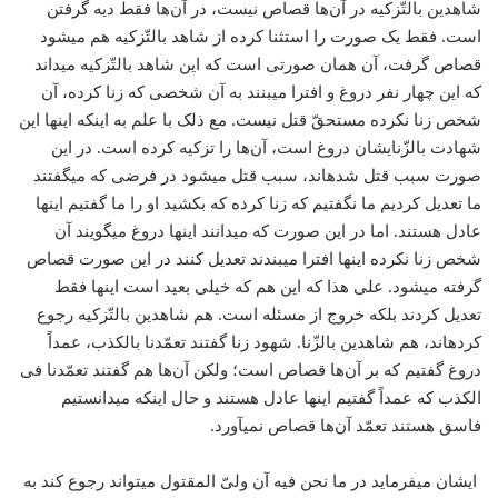
شاهدین بالتّزکیه در آن‌ها قصاص نیست، در آن‌ها فقط دیه گرفتن
است. فقط یک صورت را استثنا کرده از شاهد بالتّزکیه هم می­شود
قصاص گرفت، آن همان صورتی است که این شاهد بالتّزکیه می­داند
که این چهار نفر دروغ و افترا می­بنند به آن شخصی که زنا کرده، آن
شخص زنا نکرده مستحقّ قتل نیست. مع ذلک با علم به اینکه اینها این
شهادت بالزّنایشان دروغ است، آن‌ها را تزکیه کرده است. در این
صورت سبب قتل شده­اند، سبب قتل می­شود در فرضی که می­گفتند
ما تعدیل کردیم ما نگفتیم که زنا کرده که بکشید او را ما گفتیم اینها
عادل هستند. اما در این صورت که می­دانند اینها دروغ می­گویند آن
شخص زنا نکرده اینها افترا می­بندند تعدیل کنند در این صورت قصاص
گرفته می­شود. علی هذا که این هم که خیلی بعید است اینها فقط
تعدیل کردند بلکه خروج از مسئله است. هم شاهدین بالتّزکیه رجوع
کرده­اند، هم شاهدین بالزّنا. شهود زنا گفتند تعمّدنا بالکذب، عمداً
دروغ گفتیم که بر آن‌ها قصاص است؛ ولکن آن‌ها هم گفتند تعمّدنا فی
الکذب که عمداً گفتیم اینها عادل هستند و حال اینکه می­دانستیم
فاسق هستند تعمّد آن‌ها قصاص نمی­آورد.
ایشان می­فرماید در ما نحن فیه آن ولیّ المقتول می­تواند رجوع کند به