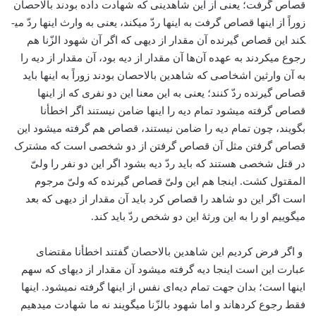
قصاص گرفت؛ یعنی از این شاهدینی که شهادت داده بودند بالاحصان
زوراً از اینها قصاص گرفت به اینها ردّ می­کند، یعنی به وارث اینها ردّ می­
کند این قصاص گیرنده آن مقدار از دیه­ی که اگر آن شهود الزّنا هم
رجوع می­کردند به عهده آن‌ها آن مقدار از دیه بود، آن مقدار از دیه را
به آن وارثین اشخاصی که شاهدین بالاحصان بودند زوراً به اینها باید
قصاص گیرنده ردّ کنند؛ یعنی به این معنا این دو نفری که از اینها
قصاص گرفته می­شود تمام دیه را اینها ضامن نیستند اگر اخطأنا
بگویند، چون تمام دیه را ضامن نیستند، قصاص هم گرفته می­شود این
قصاص گرفتن مثل آن قصاص گرفتن از دو شخصی است که مشترک
در قتل شخصی هستند که باید ردّ دیه بشود اگر این دو نفر را ولیّ
المقتول کشت. اینجا هم این ولیّ قصاص گیرنده که ولیّ مرجوم
است اگر این دو شاهد را قصاص کرد باید آن مقدار از دیه­ی که بعد
می­گوییم او را به این ورثۀ این دو شخص ردّ باید کند.
و اگر فرض كردیم این شاهدین بالاحصان گفتند اخطأنا مقتضای
عبارت این است اینجا دیه گرفته می­شود آن مقدار از دیه­ای که سهم
اینها است؛ بدان جهت تمام دیه‌ای نفس از اینها گرفته نمی­شود. اینها
فقط رجوع کرده­اند و اما شهود بالزّنا می­گویند نه ما شهادت می­دهیم