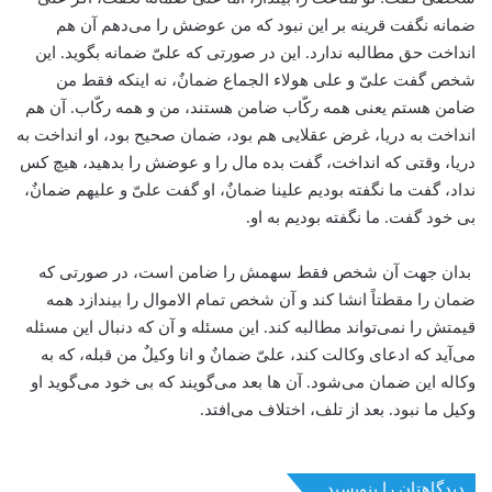
ضمانه نگفت قرینه بر این نبود که من عوضش را می‌دهم آن هم
انداخت حق مطالبه ندارد. این در صورتی که علیّ ضمانه بگوید. این
شخص گفت علیّ و علی هولاء الجماع ضمانٌ، نه اینکه فقط من
ضامن هستم یعنی همه رکّاب ضامن هستند، من و همه رکّاب. آن هم
انداخت به دریا، غرض عقلایی هم بود، ضمان صحیح بود، او انداخت به
دریا، وقتی که انداخت، گفت بده مال را و عوضش را بدهید، هیچ کس
نداد، گفت ما نگفته بودیم علینا ضمانٌ، او گفت علیّ و علیهم ضمانٌ،
بی خود گفت. ما نگفته بودیم به او.
بدان جهت آن شخص فقط سهمش را ضامن است، در صورتی که
ضمان را مقطتاً انشا کند و آن شخص تمام الاموال را بیندازد همه
قیمتش را نمی‌تواند مطالبه کند. این مسئله و آن که دنبال این مسئله
می‌آید که ادعای وکالت کند، علیّ ضمانٌ و انا وکیلٌ من قبله، که به
وکاله این ضمان می‌شود. آن ها بعد می‌گویند که بی خود می‌گوید او
وکیل ما نبود. بعد از تلف، اختلاف می‌افتد.
دیدگاهتان را بنویسید