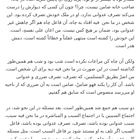
صاحب خانه ضامن نیست، چرا؟ چون آن کسی که دیوارش را درست
می‌کند تصرف عدوانی ندارد، او در ملک خودش تصرف کرده بود. این
شخص در ما نحن فیه افتاد به چاه، آن فاعل چاه هم اگر چاهش غیر
عدوانی بود، ضمان بر هیچ کس نیست. من اعان علی نفسهِ، است.
این خودش را کشته است منتهی غفلتاً و خطائاً کشته است، دمش
هدر است.
ولکن آن چاه کن مراعات نکرده است شب بود و شب هم همین‌طور
گذاشته است در این صورت در ما نحن فیه دیه برای آن شخص است،
من اضرّ بطریق المسلمین، که تصرف، تصرف ضرری و عدوانی
باشد. آن کار را بکند فهو ضامنٌ، ضامن است به آن ضرری که از ناحیه
او می‌رسد منصوص است که سابق هم گفتیم.
دو سبب هم جمع شد همین‌طور است. بعد مسئله در این نحو شد، در
اجتماع السببین یا در اجتماع السبب و المباشره در ما نحن فیه سبب،
سبب عدوانی بوده باشد، تصرف، تصرف عدوانی بوده باشد، فاعل
السبب اگر تلف به او مستند شود بر فاعل السبب است، مثل مسئله
کلب عقور و آن چاهی که در خانه کنده بود و شخصی را دعوت کرد.