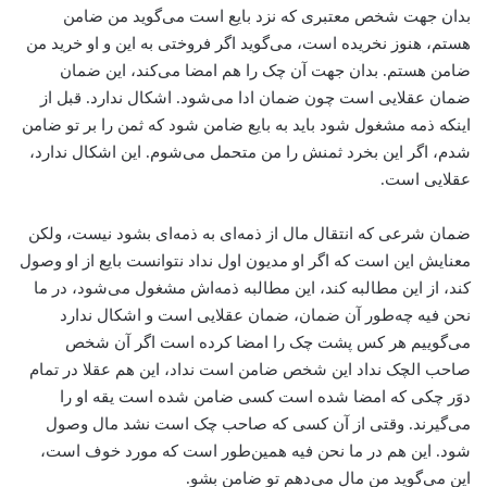
بدان جهت شخص معتبری که نزد بایع است می‌گوید من ضامن
هستم، هنوز نخریده است، می‌گوید اگر فروختی به این و او خرید من
ضامن هستم. بدان جهت آن چک را هم امضا می‌کند، این ضمان
ضمان عقلایی است چون ضمان ادا می‌شود. اشکال ندارد. قبل از
اینکه ذمه مشغول شود باید به بایع ضامن شود که ثمن را بر تو ضامن
شدم، اگر این بخرد ثمنش را من متحمل می‌شوم. این اشکال ندارد،
عقلایی است.
ضمان شرعی که انتقال مال از ذمه‌ای به ذمه‌ای بشود نیست، ولکن
معنایش این است که اگر او مدیون اول نداد نتوانست بایع از او وصول
کند، از این مطالبه کند، این مطالبه ذمه‌اش مشغول می‌شود، در ما
نحن فیه چه‌طور آن ضمان، ضمان عقلایی است و اشکال ندارد
می‌گوییم هر کس پشت چک را امضا کرده است اگر آن شخص
صاحب الچک نداد این شخص ضامن است نداد، این هم عقلا در تمام
دوَر چکی که امضا شده است کسی ضامن شده است یقه او را
می‌گیرند. وقتی از آن کسی که صاحب چک است نشد مال وصول
شود. این هم در ما نحن فیه همین‌طور است که مورد خوف است،
این می‌گوید من مال می‌دهم تو ضامن بشو.