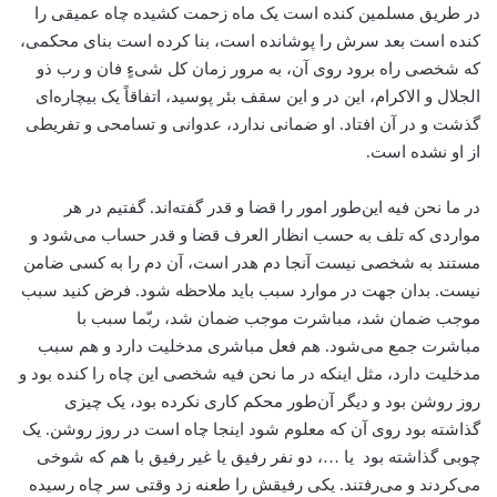
در طریق مسلمین کنده است یک ماه زحمت کشیده چاه عمیقی را
کنده است بعد سرش را پوشانده است، بنا کرده است بنای محکمی،
که شخصی راه برود روی آن، به مرور زمان کل شیءٍ فان و رب ذو
الجلال و الاکرام، این در و این سقف بئر پوسید، اتفاقاً یک بیچاره‌ای
گذشت و در آن افتاد. او ضمانی ندارد، عدوانی و تسامحی و تفریطی
از او نشده است.
در ما نحن فیه این‌طور امور را قضا و قدر گفته‌اند. گفتیم در هر
مواردی که تلف به حسب انظار العرف قضا و قدر حساب می‌شود و
مستند به شخصی نیست آنجا دم هدر است، آن دم را به کسی ضامن
نیست. بدان جهت در موارد سبب باید ملاحظه شود. فرض کنید سبب
موجب ضمان شد، مباشرت موجب ضمان شد، ربّما سبب با
مباشرت جمع می‌شود. هم فعل مباشری مدخلیت دارد و هم سبب
مدخلیت دارد، مثل اینکه در ما نحن فیه شخصی این چاه را کنده بود و
روز روشن بود و دیگر آن‌طور محکم کاری نکرده بود، یک چیزی
گذاشته بود روی آن که معلوم شود اینجا چاه است در روز روشن. یک
چوبی گذاشته بود یا …، دو نفر رفیق یا غیر رفیق با هم که شوخی
می‌کردند و می‌رفتند. یکی رفیقش را طعنه زد وقتی سر چاه رسیده