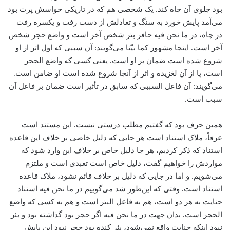
بود جلوی آن چاه کند. یک شخصی هم که در تاریکی حواسش پرت بود
می‌آمد پایش خورد به سنگ و تعادلش از دست رفت و یکسره رفت
در چاه، در ما نحن فیه حافر بئر شخص آخر است و واضع حجر شخص
آخر است. اینجا مشهور کما بیّنا می‌گویند: آن سببی که اول اثر از او
شروع شده است ضمان بر او است. یعنی کسی که واضع الحجر
است، پا از آن لغزیده و اثر از آنجا شروع شده است او ضامن است.
می‌گویند: آن فاعل السببی که سابق در تأثیر است ضمان بر فاعل آن
سبب است.
همین حرف بود که گفتیم مطلب درستی نیست. این مستند است
عرفاً، ملاک استناد است هر جایی که دلیل خاصی بر خلاف این قاعده
استناد که ذکر کردیم، هر جا دلیل خاص بر خلاف این وارد شود که
مواردش را خواهیم گفت، دلیل خاص است تعبدی است و ملتزم
می‌شویم. و اما در جایی که دلیل بر خلاف قائم نشود، ملاک قاعده
استناد است. وقتی که این‌طور شد می‌گوییم در ما نحن فیه استناد
جنایت به هر دو است، هم به فاعل البئر است و هم به کسی که واضع
الحجر است. بدان جهت در ما نحن فیه اگر حجر بود گذاشته بود و بئر
نبود اینکه جنایت واقع نمی‌شود، بئر کنده بود حجر نبود این پایش