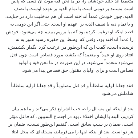
متعمداً انداختند خودشان را، در ما نحن فیه موت آن کسی که پایین
است مستند بر دومی است یا تمام الدیه بر عهده اوست یا نصف
الدیه. چون خودش عمداً‌ انداخته است آن هم مدخلیت دارد در جنایت،
و یا تمام دیه یا نصف الدیه بر عهده او است. حتی اگر این دومی به
قصد اینکه او ترغیب کرده بود که بیا برویم ببینیم چه می‌شود، خودش
را عمداً انداخته بود، وقتی که وسط این حفیره رسید هنوز به ته
نرسیده است، گفت این که این‌طور مرا ترغیب کرد بگذار بکشمش،
افتاد روی او عمداً و متعمداً‌ که بکشد، مورد قصاص است چون قتلَ
می‌شود متعمداً می‌شود، در این صورت در ما نحن فیه و لولیهِ
قصاص است و برای اولیای مقتول حق قصاص پیدا می‌شود.
فقد جعلنا لولیه سلطاناً و قد قتل مضلوماً و قد جعلنا لولیه سلطاناً
شاملش می‌شود.
بعد از اینکه این مسائل را صاحب الشرایع ذکر می‌کند و ما هم بیان
کردیم، البته با ایشان اختلاف بود در اجتماع السببین، که فاعل مؤثر
است، ضمان بر سبب سابق است، گفتیم این‌طور نیست، ضمان بر
هر دو است. بعد از اینکه اینها را می‌فرماید، مسئله‌ای که محل ابتلا