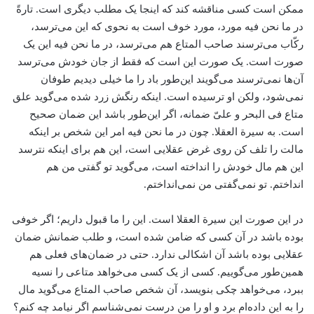
ممکن است کسی مناقشه کند که اینجا یک مطلب دیگری است. تارةً
در ما نحن فیه مورد، مورد خوف است به نحوی که این می‌ترسد،
رکّاب می‌ترسند صاحب المتاع هم می‌ترسد، در ما نحن فیه این یک
صورت است. یک صورت این است که فقط از جان خودش می‌ترسد
آن‌ها نمی‌ترسند می‌گویند این‌طور باد را ما خیلی دیدیم طوفان
نمی‌شود، ولکن او ترسیده است. اینکه رنگش زرد شده می‌گوید علق
متاع فی البحر و علیّ ضمانه، اگر این‌طور باشد این ضمان صحیح
است. به سیرة العقلا. چون در ما نحن فیه امر این شخص بر اینکه
مالت را تلف کن روی غرض عقلایی است، این هم برای اینکه نترسد
این هم مال خودش را انداخته است، می‌گوید تو گفتی من هم
انداختم. تو نمی‌گفتی من نمی‌انداختم.
در این صورت این سیرة العقلا است. این را ما قبول داریم؛ اگر خوفی
بوده باشد در آن کسی که ضامن شده است، و طلب ضمانش ضمان
عقلایی بوده باشد آن اشکالی ندارد. حتی در ضمان‌های فعلی هم
همین‌طور می‌گوییم. کسی از یک کسی می‌خواهد متاعی را نسیه
ببرد، می‌خواهد چکی بنویسد، آن شخص صاحب المتاع می‌گوید مال
را به این داده‌ام برد و او را من درست نمی‌شناسم اگر نیامد چه کنم؟