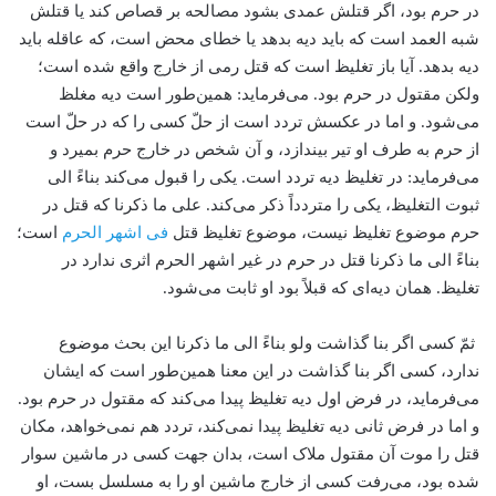
در حرم بود، اگر قتلش عمدی بشود مصالحه بر قصاص کند یا قتلش
شبه العمد است که باید دیه بدهد یا خطای محض است، که عاقله باید
دیه بدهد. آیا باز تغلیظ است که قتل رمی از خارج واقع شده است؛
ولکن مقتول در حرم بود. می‌فرماید: همین‌طور است دیه مغلظ
می‌شود. و اما در عکسش تردد است از حلّ کسی را که در حلّ است
از حرم به طرف او تیر بیندازد، و آن شخص در خارج حرم بمیرد و
می‌فرماید: در تغلیظ دیه تردد است. یکی را قبول می‌کند بناءً الی
ثبوت التغلیظ، یکی را متردداً ذکر می‌کند. علی ما ذکرنا که قتل در
حرم موضوع تغلیظ نیست، موضوع تغلیظ قتل
فی اشهر الحرم
است؛
بناءً الی ما ذکرنا قتل در حرم در غیر اشهر الحرم اثری ندارد در
تغلیظ. همان دیه‌ای که قبلاً بود او ثابت می‌شود.
ثمّ کسی اگر بنا گذاشت ولو بناءً الی ما ذکرنا این بحث موضوع
ندارد، کسی اگر بنا گذاشت در این معنا همین‌طور است که ایشان
می‌فرماید، در فرض اول دیه تغلیظ پیدا می‌کند که مقتول در حرم بود.
و اما در فرض ثانی دیه تغلیظ پیدا نمی‌کند، تردد هم نمی‌خواهد، مکان
قتل را موت آن مقتول ملاک است، بدان جهت کسی در ماشین سوار
شده بود، می‌رفت کسی از خارج ماشین او را به مسلسل بست، او