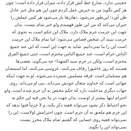
حجیتی ندارد، شارع خط کش قرار داده، میزان قرار داده است؛ چون
هر کس نگوید من به خبرش عمل کردم چون این هم مثل خبر عادل
ظن آورد؛ این‌طور می‌شود. دهان‌ها باز می‌شود هر کس عملش را
جبران می‌کند که من این طور فهمیدم ولو خبر تمام نیست. بدان
جهت این حرمت حرم ملاک دارد، ملاک این حکم است به نحوی که
حرمت نبیند آن شخص قصاص می‌شود؛ اما تمام ملاک این حرمت
است این را ما نمی‌دانیم. شاید به جهت این است که این عند جمیع
الناس حرام است، عند جمیع الناس محترم است، حتی جمیع الفرق
محترم است، ولکن در حرم سید الشهدا× چه می‌گوید، بعضی‌ها
هستند که روز عاشورا زفاف می‌کنند، عروسی می‌کنند، اما اسمشان
هم مسلمان است. فرقه مسلمین شمرده می‌شوند. او به جهت اینکه
جهاتی است که خداوند متعال خودش می‌داند، نبی او می‌داند، روی
جهات دیگری مدخلیت دارد که حکم مختص به آن حرم شده است. ولو
احترام اینها بیشتر از اوست. بدان جهت در ما نحن فیه این حکم به
نحو احتیاط ذکر بشود می‌تواند فقیه ذکر بکند، و لا جزماً فتوا بدهد که
این حرم هم ملحق به آن حرم است. چون احترامش اولاست، این را
نمی‌تواند فقیه روی حسابی که گفتیم تمام ملاک محرز نیست
نمی‌تواند این را بگوید.