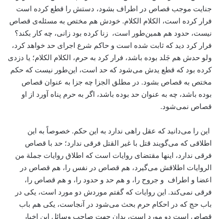
جنایت موجب قصاص در اطراف بشود، دستش را قطع کرده است
فرار کرده است، الکلام الکلام. خودش هم مختص به مسئله‌ی قصاص
نیست، حدود هم همین‌طور است، زنا کرده بود زانی، چه کار بکند؟
فرار کرد دید که ثابت شده است و حاکم شرع اجرای حد خواهد کرد،
ولو حدش هم جَلد بوده باشد، فرار کرد به حرم، الکلام الکلام؛ یا دزدی
کرده بود که قطع یدش می‌شود که حد است، این‌طور نیست که حکم
مختص به قصاص بشود. در مطلق الجزا چه جزا به عنوان قصاص
بوده باشد، چه به عنوان حد بوده باشد، اگر به حرم پناه آورد از او
قصاص نمی‌شود.
این را می‌دانید که عقل راهی ندارد به این حکم. خصوصاً به این
اطلاقی که می‌گویند قتل با غیر القتل فرقی ندارد؛ حد با قصاص
فرقی ندارد، اینها مقتضای روایات است که اطلاق روایات جملة من
الروایات اطلاقش می‌گیرد، هم قصاص در نفس را، هم قصاص در
اعضا و اطراف و جروح را، و هم حد و حدود را، و هم قصاص را،
فرقی نمی‌کند. این روایات که گفتم موردش دو مورد است، یکی در
باب حج که در احکام حرم بحث می‌شود در آنجاست، یکی هم باب
قصاص است دو مورد است، بدان جهت صاحب وسائل این اخبار