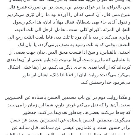
نحن بالعراق، ما در عراق بودیم این رسید، در این صورت فنبرع قال
نتبرع ممن قال، آن کسی که آن را آورده بود ما از آن تَبَری می‌کردیم
و نقول اَلذی جاء بهی شیطانٌ، فقال مهلاً یا ابان، هذا حکم رسول
الله|، ان المرئه ـ کبرای کلی است ـ تعامل الرجل الی ثلث الدیه،
برابری می‌کند در دیه با آن مرد تا ثلث دیه، فاذا بلغت الثلث رجع الی
النصف، وقتی که به ثلث رسید به نصف برمی‌گردد، یا ابان انک
اخذتنی بالقیاس، و سنّ اذا قیست محق الدین، بدان جهت بعضی از
ما علمایی که ما زیر دست آن‌ها ترتبیت شده‌ایم بعضی از آن‌ها تعدی
کرده‌اند که از آنجا تعدی به جای دیگر می‌کنیم، در آن‌ها خیلی اشکال
می‌کرد می‌گفت: روایت ابان او قفنا اذا ذلک، ایشان این‌طور
می‌فرمود خدا رحمتش کند.
و هکذا روایت دوم در این باب محمد‌بن الحسن باسناده عن الحسین‌بن
سعید، آن‌ها را که نقل می‌کنم غرض دارم، شما این زمان را می‌بینید
که چه‌ها می‌کنند بعضی‌ها، چه‌طور تعدی‌ها می‌کنند، چه‌طور
می‌گویند، محمد‌بن الحسن باسناده عن الحسین‌بن سعید عن حسن
برادر حسین است، و عثمان‌بن عیسی عن سماعه، قال سألته عن