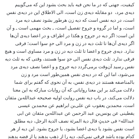
کیفیت، جهتی که در ما نحن فیه باید بحث بشود این که می‌گوییم
دیه‌ی مرد، دو مقابله دیه‌ی زن است، الی الاطلاق این در دیه‌ی نفس
است، در دیه نفس است که دیه زن هرطور بشود نصف دیه مرد
است، و اما در گروه و جروح تفصیل است، ـ بحث مهمی است ـ و آن
این است: اگر دیه در جروح و هکذا در اطراف و در اعضا دیه‌ی آن‌ها
اگر دیه‌ی آن‌ها تا ثلث دیه در زن و مرد الی حدٍ سوا است؛ فرقی
ندارد. دیه‌ی جروح و اعضا تا ثلث دیه در زن و مرد مساوی است و هیچ
فرقی ندارد. ثلث دیه‌ی نفس الی حدٍ سوا هستند، وقتی که به ثلث دیه
نفس رسید آن‌وقت برمی‌گردد دیه جروح و و اعضا نصف دیه‌ی مرد
می‌شود، اما این که در دیه‌ی نفس همین‌طور است مرد و زن
بالمناصفه هستند در دیه‌ی نفس، به آن نحوی که گفتم برای شما
دلالت می‌کند بر این معنا روایاتی که آن روایات مبارکه به این معنا
دلالت می‌کند، در باب دیه نفس روایت اولیه صحیحه عبدالله‌بن مثقان
است، محمد‌بن یعقوب عن علی‌بن ابراهیم عن محمد‌بن عیسی
یقطینی عن یونس‌بن عبد الرحمن عن عبدالله‌بن مثقان عن ابی
عبدالله× فی حدیثٍ قال دیة المرئة نصف الدیة الرجل، دیه مطلق
است نفس بشود یا دیه‌ی اعضا بشود، یا جروح بشود. این دیه از هر
کدام بوده باشد فرقی نمی‌کند، دیه را از ذهب بدهند یا از فضه بدهند