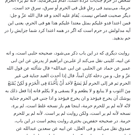
شخص در حرم جنایات کرده است، امام می‌فرماید: لانّه لم یرء الحرم
حرمةً، می‌بینید فی رجلٍ قتل فی الحرم أو سرق، سرق حد است،
دیگر صحبت قصاص نیست. یُقامَ علیه الحد و قد قال الله عزّ و جل:
فمن اعتدا فدو علیکم بمثل معتدا علیکم هذا هو فی الحرم، یعنی این
آیه مدلولش در حرم است که اگر در همه اعتدا کرد شما جزایش را در
حم بدهید.
روایت دیگری که در این باب ذکر می‌شود، صحیحه حلبی است، و انه
عن ابیه، کلینی نقل می‌کند از علی‌بن ابراهیم از پدرش عن ابن ابی
عمیر عن حماد عن الحلبی عن ابی عبدالله× قال سَألته عن قول الله
عزّ و جل، و من دخله کان آمناً، قال إذا أحدث العبد جنایة فی غیر
الحرم ثم فر إلی الحرم لَمْ یَسَعْ لاَحَد أَنْ یَأْخُذَهُ فِی الْحَرَمِ وَ لَکِنْ یُمْنَعُ
مِنَ الثوب و لا یبایع و لا یطعم و لا یسقی و لا یکلم فانه إذا فعل ذلك به
يوشك أن يخرج فيؤخذ و ان يخرج فيؤخذ و اذا جني في الحرم جناية
لانّه لأنه لم ير للحرم حرمة، اینجا هم باز نسخه غلط است، لم یرءِ،
نسخه لأنه لم ير است، ولکن روایت لم یر است. لأنه لم ير للحرم
حرمة. در صحیحه حفص‌بن بختری روایت پنجم است در این باب،
صدوق نقل می‌کند و فی العلل، عن ابیه عن سعدبن عبدالله عن