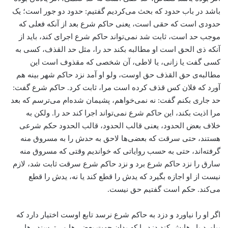
باشد در باب حدود که بحث می‌کردیم گفتیم: حدود دو جور است؛ یک
حدودی است که حقی است، یعنی حاکم شرع بعد از آنکه فعلی که
موجب حد است، ثابت شد نمی‌تواند حاکم شرع اجرای کند، باید از
آنکه ذی الحق است او مطالبه بکند حد را، مثل حد القذف، کسی به
کسی گفت یا زانی، یا لاطی، آن شخصی که مقذوف است این
مطالبه‌ی حق القذف حق اوست، ولو او آمد نزد حاکم شهر بینه هم
آورد که فلان کس قذف کرده است مرا، ثابت کرد. حاکم شرع گفت:
حد جاری بکنم گفت: نه نمی‌خواهم، پشیمان شده‌ام می‌ترسم که بعد
مرا اذیت بکند، این حاکم شرع نمی‌تواند اجرا کند حد را. ولکن به
خلاف بعض الحدود، یعنی قالب الحدود، قالب الحدود حکم شرعی
هستند، حتی سرقت که بعضی‌ها لاحق به حدش را به مسروق منه
گرفته‌اند، حتی به حسب روایاتی که خواندیم وقتی که مسروق منه
سارق را نزد حاکم شرع برد و نزد حاکم شرع سرقت ثابت شد، لازم
نیست از او اجازه بگیرد که یدش را قطع کند یا نه، یدش را قطع
می‌کند. حکم است گفتیم حق نیست.
اگر او را نیاورد و دزد به حاکم شرع نرسد تابع اوست اختیار دارد که
بیاورد یا رهایش کند دزد را که بدان جهت بعضی‌ها می‌ترسند رها