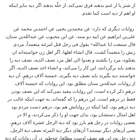
از شتر یا از غنم بدهند فرق نمی‌کند. از حلّه بدهند اگر دیه بنابر اینکه
او اهم از دیه است کما تقدم.
روایات دیگری که دارد: عن محمد‌بن یحیی عن احمد‌بن محمد عن
علی‌بن ابراهیم عن ابیه دو سند، عن ابن محبوب عن عبدالله‌بن سنان،
قال سمعت ابا عبدالله× یقول فی رجل قتل امرئته متعمداً، مردی
زنش را متعمداً کشت، قال انشاء اهلها، اگر اهل زن خواسته‌اند ان
یقتلوه، مرد را بکشند و یعدوا الی اهل مرد نصف الدیه، نصف دیه را
بدهند باید برگردانند، این کار را می‌کند، و انشاء اخذ نصف الدیه، اگر
خواستند دیه بگیرند باید نصف دیه بگیرند، خمسة آلاف درهمٍ، آن دیه
از روایات عبدلله‌بن سنان مطلق بود. این روایات که خمسة آلاف
درهمٍ ذکر کرده است، این روایات مقید نمی‌کند که این نصف بودن
فقط در درهم است، این درهم را که گفته‌اند، به جهت اینکه غالب در
دیه درهم بود، کما اینکه در روایاتش هم بود، درهم دست مردم بود
اهل امثال دستشان بود، بدان جهت او را ذکر می‌کردند، و الا در
بعضی روایات در رجل هم بارز بود که دیة الرجل عشرة آلاف درهمٍ،
یعنی آن‌های دیگر نیستند؟ آن‌های دیگر دیة المرئه نصف دیة الرجل،
دیه رجل بود این هم نصف اوست مطلقا، چه‌طور در آن روایات که دیة