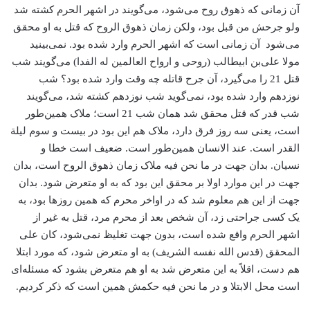
آن زمانی که ذهوق روح می‌شود، می‌گویند در اشهر الحرم کشته شد
ولو جرحش من قبل بود، ولکن زمان ذهوق الروح که قتل به او محقق
می‌شود آن زمانی است که اشهر الحرم وارد شده بود. نمی‌بینید
مولا علی‌بن ابیطالب (روحی و ارواح العالمین له الفدا) می‌گویند شب
قتل 21 را می‌گیرد، آن جرح قاتله چه وقت وارد شده بود؟ شب
نوزدهم وارد شده بود، نمی‌گوید شب نوزدهم کشته شد، می‌گویند
شب قدر که قتل محقق شد همان شب 21 است؛ ملاک همین‌طور
است، یعنی سه روز فرق دارد، ملاک هم این بود در بیست و سوم لیلة
القدر است. عند الانسان همین‌طور است. ضعیف است خطا و
نسیان. بدان جهت در ما نحن فیه ملاک زمان ذهوق الروح است، بدان
جهت در این موارد اولا بر محقق این بود که به او متعرض شود. بدان
جهت از این هم معلوم شد که در اواخر محرم که همین روزها بود، به
یک کسی جراحتی زد، آن شخص بعد از محرم مرد، قتل به غیر از
اشهر الحرم واقع شده است، بدون جهت تغلیظ نمی‌شود، کان علی
المحقق (قدس الله نفسه الشریف) به او متعرض شود، که مورد ابتلا
هم دست، اقلاً به این متعرض شد به او هم متعرض بشود که مسئله‌ای
است محل الابتلا و در ما نحن فیه حکمش همین است که ذکر کردیم.