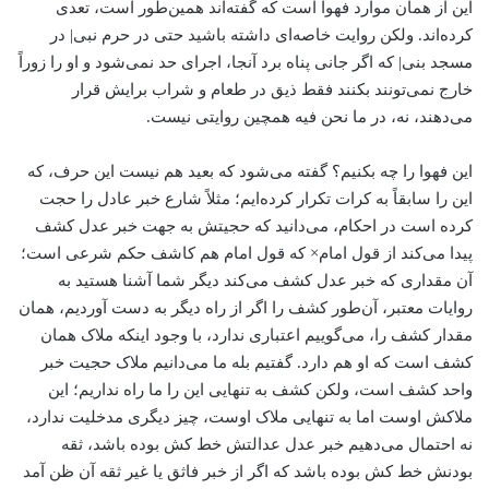
این از همان موارد فهوا است که گفته‌اند همین‌طور است، تعدی
کرده‌اند. ولکن روایت خاصه‌ای داشته باشید حتی در حرم نبی| در
مسجد بنی| که اگر جانی پناه برد آنجا، اجرای حد نمی‌شود و او را زوراً
خارج نمی‌تونند بکنند فقط ذیق در طعام و شراب برایش قرار
می‌دهند، نه، در ما نحن فیه همچین روایتی نیست.
این فهوا را چه بکنیم؟ گفته می‌شود که بعید هم نیست این حرف، که
این را سابقاً به کرات تکرار کرده‌ایم؛ مثلاً شارع خبر عادل را حجت
کرده است در احکام، می‌دانید که حجیتش به جهت خبر عدل کشف
پیدا می‌کند از قول امام× که قول امام هم کاشف حکم شرعی است؛
آن مقداری که خبر عدل کشف می‌کند دیگر شما آشنا هستید به
روایات معتبر، آن‌طور کشف را اگر از راه دیگر به دست آوردیم، همان
مقدار کشف را، می‌گوییم اعتباری ندارد، با وجود اینکه ملاک همان
کشف است که او هم دارد. گفتیم بله ما می‌دانیم ملاک حجیت خبر
واحد کشف است، ولکن کشف به تنهایی این را ما راه نداریم؛ این
ملاکش اوست اما به تنهایی ملاک اوست، چیز دیگری مدخلیت ندارد،
نه احتمال می‌دهیم خبر عدل عدالتش خط کش بوده باشد، ثقه
بودنش خط کش بوده باشد که اگر از خبر فاثق یا غیر ثقه آن ظن آمد