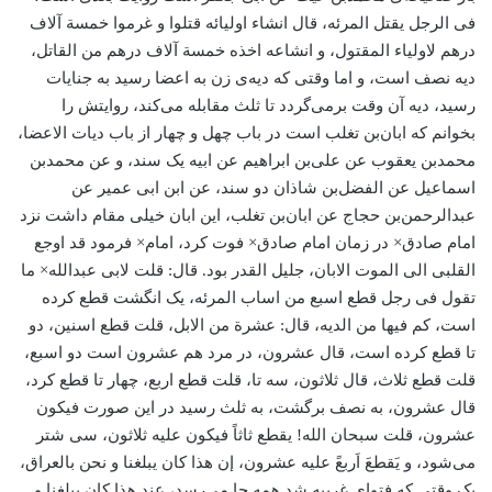
فی الرجل یقتل المرئه، قال انشاء اولیائه قتلوا و غرموا خمسة آلاف
درهم لاولیاء المقتول، و انشاعه اخذه خمسة آلاف درهم من القاتل،
دیه نصف است، و اما وقتی که دیه‌ی زن به اعضا رسید به جنایات
رسید، دیه آن وقت برمی‌‌گردد تا ثلث مقابله می‌کند، روایتش را
بخوانم که ابان‌بن تغلب است در باب چهل و چهار از باب دیات الاعضا،
محمد‌بن یعقوب عن علی‌بن ابراهیم عن ابیه یک سند، و عن محمد‌بن
اسماعیل عن الفضل‌بن شاذان دو سند، عن ابن ابی عمیر عن
عبدالرحمن‌بن حجاج عن ابان‌بن تغلب، این ابان خیلی مقام داشت نزد
امام صادق× در زمان امام صادق× فوت کرد، امام× فرمود قد اوجع
القلبی الی الموت الابان، جلیل القدر بود. قال: قلت لابی عبدالله× ما
تقول فی رجل قطع اسبع من اساب المرئه، یک انگشت قطع کرده
است، کم فیها من الدیه، قال: عشرة من الابل، قلت قطع اسنین، دو
تا قطع کرده است، قال عشرون، در مرد هم عشرون است دو اسبع،
قلت قطع ثلاث، قال ثلاثون، سه تا، قلت قطع اربع، چهار تا قطع کرد،
قال عشرون، به نصف برگشت، به ثلث رسید در این صورت فیکون
عشرون، قلت سبحان الله! یقطع ثاثاً فیکون علیه ثلاثون، سی شتر
می‌شود، و یَقطعَ اَربعً علیه عشرون، إن هذا کان یبلغنا و نحن بالعراق،
یک وقتی که فتوای غریبه شد همه جا می‌رسد، عند هذا کان یبلغنا و