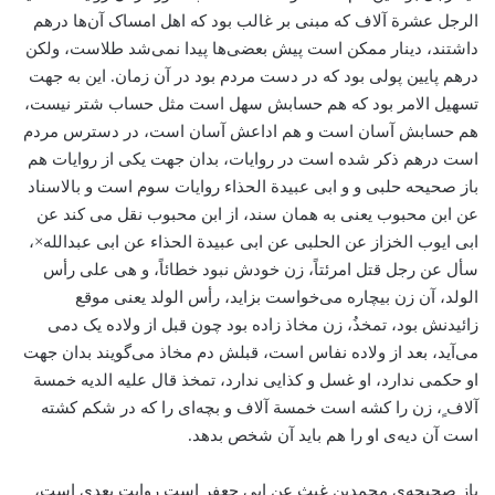
الرجل عشرة آلاف که مبنی بر غالب بود که اهل امساک آن‌ها درهم
داشتند، دینار ممکن است پیش بعضی‌ها پیدا نمی‌شد طلاست، ولکن
درهم پایین پولی بود که در دست مردم بود در آن زمان. این به جهت
تسهیل الامر بود که هم حسابش سهل است مثل حساب شتر نیست،
هم حسابش آسان است و هم اداعش آسان است، در دسترس مردم
است درهم ذکر شده است در روایات، بدان جهت یکی از روایات هم
باز صحیحه حلبی و و ابی عبیدة الحذاء روایات سوم است و بالاسناد
عن ابن محبوب یعنی به همان سند، از ابن محبوب نقل می کند عن
ابی ایوب الخزاز عن الحلبی عن ابی عبیدة الحذاء عن ابی عبدالله×،
سأل عن رجل قتل امرئتاً، زن خودش نبود خطائاً، و هی علی رأس
الولد، آن زن بیچاره می‌خواست بزاید، رأس الولد یعنی موقع
زائیدنش بود، تمخذُ، زن مخاذ زاده بود چون قبل از ولاده یک دمی
می‌آید، بعد از ولاده نفاس است، قبلش دم مخاذ می‌گویند بدان جهت
او حکمی ندارد، او غسل و کذایی ندارد، تمخذ قال علیه الدیه خمسة
آلاف ٍ، زن را کشه است خمسة آلاف و بچه‌ای را که در شکم کشته
است آن دیه‌ی او را هم باید آن شخص بدهد.
باز صحیحه‌ی محمد‌بن غیث عن ابی جعفر است روایت بعدی است،