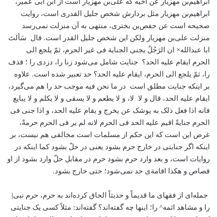
ابراهیم‌بن مهزیار عن اخیه که علی‌بن مهزیار است از ابن ابی عمیر،
ابراهیم‌بن مهزیار مثل بردارش شخص جلیل القدری است، روایت
صحیحه است عن حفص‌بن بختری، منتهی به آن منزلت نمی‌رسد
منزلت علی‌بن مهزیار ولکن این شخص جلیل القدر است. قال سَألتَ
ابا عبدالله× ان الرَجُلُ یجنی الجنایة فی غیر الحرم، ثمّ یلجع الی
الحرم ایقام علیه الحد؟ جنایت شامل می‌شود زنا را، دزدی را ؛ قذف
را، ثمّ یلجع الی الحرم، ایقام علیه الحد؟ حد تعبیر شده است. علاوه
بر اینکه جنایت مطلق است در ما نحن فیه موجب حد را هم می‌گیرد،
ایقام علیه الحد، قال و لا لا، و لا یطعم و لا یسقی و لا یکلم و لا یبایع
فانه اذا فعل ذلک به یوشک عن یخرج و یقام علیه الحد، و اذا جنی فی
الحرم جنایةً اقیم علیه الحد فی الحرم لانه لم یر فی الحرم حرمةً،
غرض این است که این حکم از مسلمات است مخالفی هم نیست، بر
اینکه اگر جنایتی در خارج حرم بشود یعنی در حلّ بشود کما اینکه در
روایات است، و بعد وارد حرم بشود حرم در مقابل حلّ وارد بشود از او
قصاص و هکذا اقامةی حد نمی‌شود؛ حتی خارج بشود.
جمله‌ای از فقهای ما قدیماً و حدیثاً الحاق کرده‌اند به حرم، حرم نبی|
را و مشاهد ائمه^ را؛ اینها چه گفته‌اند؟ گفته‌اند: مثلاً کسی یک جنایتی