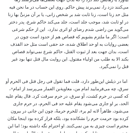
می‌کنند دزد را، نمی‌برند پیش حاکم. روی این حساب در ما نحن فیه
مثل حد زنا است، زنا ثابت شد بر شخص زانی، یا بر آن مزنیٌّ بها زنا
در او ثابت شد، موجب جلد است، جلد می‌کند حاکم شرع، پدر دختر
می‌گوید من راضی شدم رضای او اثری ندارد، این از حکم شرعی
است؛ اگر ما ملتزم بشویم که قصاص هم از حدود است چون در
بعضی روایات به او حد اطلاق شده، حد حقی است مثل حد القذف
است، بدان جهت بعد از ثبوت القتل، حاکم شرع نمی‌تواند قصاص
بکند الا به طلب من اولیاء مقتول. این روایت مال قتل تنها بود غیر
قتل را نمی‌گیرد.
اما در ذیلش این‌طور دارد، قلت فما تقول فی رجل قتل فی الحرم أو
سرق، چه می‌فرمایید امام من، معاویة‌بن العمار می‌پرسد از امام×،
که کسی در حرم کشت، أو سرق، در حرم سرقت کرد. قال یقام علیه
الحد، بر او جاری می‌شود یقام علیه حد فی الحرم، در حرم جاری
می‌شود، ظاهراً لانه لم یرء، للحرم حرمةً، چون این جانی در بیرون
کرده بود حرمت حرم را نشکانده بود، بلکه فرار کرده بود اینجا مکان
محترم است چیزی به من نمی‌کنند. او احترام نگه داشته بود؛ اما این