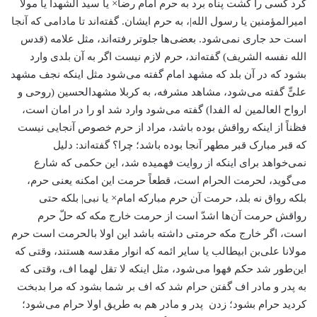
کرد کسی را کشت پناه برد به حرم امام رضا× یا سید الشهدا یا مولا
امیرالمؤمنین یا رسول الله|، به حرم ایشان. گفته‌اند تا مادامی که آنجا
است حد جاری نمی‌شود. بعضی‌ها جلوتر رفته‌‌اند، مثل علامه (قدس
الله نفسه الشریف) گفته‌اند، حرم لازم نیست اگر به آن بلدی وارد
بشود که در آن بلد که مشهد امام گفته می‌شود مثل اینکه نجف مشهد
علیٍّ گفته می‌شود، مشاهد مشرفه، به کربلا مشهدالحسین (روحی و
ارواح العالمین له الفدا) گفته می‌شود وارد شد او را در امان است،
فظناً از اینکه رواقش بوده باشد، مراد از حرم خصوص آنجایی نیست
که قبر مبارک قبر مطهر آنجا بوده باشد؛ چرا؟ گفته‌اند: دلیل
نمی‌خواهد برای اینکه از روایت فهمیده شد، این حکمی که شارع
می‌گوید، لحرمت الحرام است، قطعاً حرمت این امکنه یعنی حرم،
بلکه رواق نه بلد، حرمت آن حرم مبارکه امام× یا نبی| بلکه حتی
رواقش حرمت آن‌ها اشدّ است از حرمت خارج مکه که حلّ حرم
است، اگر خارج مکه حرمتی داشته باشد این اولا بالحرمت است حرم
مولانا علی‌بن ابیطالب یا سایر ائمه که انوار مقدسه هستند، وقتی که
این‌طور شد حکم فهوا می‌شود، مثل اینکه لا تقل لهما اف، وقتی که
به پدر و مادر اف گفتن حرام شد که اف بر شما بشود که مرا بدبخت
کردید حرام بشود؛ زدن پدر و مادر هم به طریق اولا حرام می‌شود؛