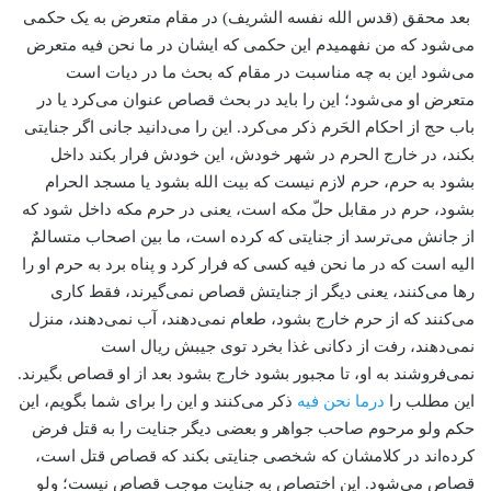
بعد محقق (قدس الله نفسه الشریف) در مقام متعرض به یک حکمی
می‌شود که من نفهمیدم این حکمی که ایشان در ما نحن فیه متعرض
می‌شود این به چه مناسبت در مقام که بحث ما در دیات است
متعرض او می‌شود؛ این را باید در بحث قصاص عنوان می‌کرد یا در
باب حج از احکام الحَرم ذکر می‌کرد. این را می‌دانید جانی اگر جنایتی
بکند، در خارج الحرم در شهر خودش، این خودش فرار بکند داخل
بشود به حرم، حرم لازم نیست که بیت الله بشود یا مسجد الحرام
بشود، حرم در مقابل حلّ مکه است، یعنی در حرم مکه داخل شود که
از جانش می‌ترسد از جنایتی که کرده است، ما بین اصحاب متسالمٌ
الیه است که در ما نحن فیه کسی که فرار کرد و پناه برد به حرم او را
رها می‌کنند، یعنی دیگر از جنایتش قصاص نمی‌گیرند، فقط کاری
می‌کنند که از حرم خارج بشود، طعام نمی‌دهند، آب نمی‌دهند، منزل
نمی‌دهند، رفت از دکانی غذا بخرد توی جیبش ریال است
نمی‌فروشند به او، تا مجبور بشود خارج بشود بعد از او قصاص بگیرند.
این مطلب را
درما نحن فیه
ذکر می‌کنند و این را برای شما بگویم، این
حکم ولو مرحوم صاحب جواهر و بعضی دیگر جنایت را به قتل فرض
کرده‌اند در کلامشان که شخصی جنایتی بکند که قصاص قتل است،
قصاص می‌شود. این اختصاص به جنایت موجب قصاص نیست؛ ولو