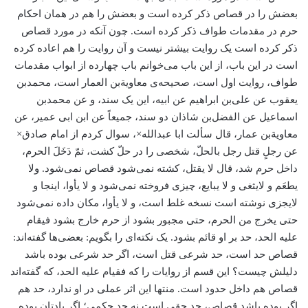
بعضش را در قصاص ذکر کرده است و بعضش را هم در همان احکام
حرم در مقدمات طواف ذکر کرده است. چون آنکه در مورد قصاص
ذکر کرده است یک روایت بیشتر نیست و آن روایت را هم اعاده کرده
است در این باب، از این باب می‌خوانم باب چهارده از ابواب مقدمات
طواف، روایت اول است، صحیحه‌ی معاویة‌بن العمار است، محمد‌بن
یعقوب عن علی‌بن ابراهیم عن ابیه، این یک سند، و عن محمد‌بن
اسماعیل عن الفضل‌بن شاذان دو سند، جمیعاً عن ابن ابی عمیر، عن
معاویة‌بن عمار، قال سألت ابا عبدالله×، سوال کردم از امام صادق×
عن رجلٍ قتل رجل بالحلّ، شخصی را در حلّ کشت، ثمّ دَخَلَ الحرم،
داخل حرم شد، قال لا یقتل، کشته نمی‌شود قصاص نمی‌شود. ولا
یطعَم و لایثغی و لا یبایع، چیزی فروخته نمی‌شود و لا یأوا، اینجا و
لایجزی نوشته است نسخه غلط است، و لا یأوا، مکان داده نمی‌شود
حتی یخرج من الحرم، حتی مجبور بشود از حرم خارج بشود فیقام
علیه الحد، حد بر او قائم بشود. یک نکته‌ای را بگویم: بعضی‌ها گفته‌اند:
قصاص حد است، حد شرعی قتل است، اگر حد شرعی بوده باشد
دلیلش چیست؟ این قسم از روایات را که فقیام علیه الحد، که گفته‌اند
قصاص هم داخل حدود است. منتها این اثر عملی در او ندارد، حد هم
اگر بوده باشد قصاص، حد حقی است نه حد حکمی؛ اگر یادتان بوده