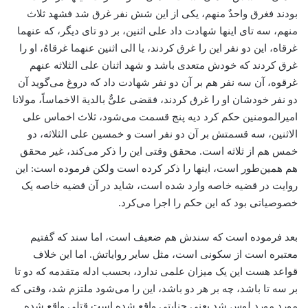
بودند فغرق واحدٌ منهم، یکی از این شش نفر غرق شد فشهد ثلاث
منهم، سه تای اینها شهادت داد علی اثنین، بر دو تای دیگر، که عنهما
غرقاه، این دو نفر این را غرق کردند، یا الی اثنین عنهما غرقاهُ، او را
غرق کردند که خودش متعدی باشد و شهد اثنان علی الثلاثه عنهم
غرقوه، آن سه نفر هم بر آن دو نفر شهادت داد که دروغ می‌گوید آن
دو نفر خودشان او را غرق کردند، فقضی علیٌّ بالدیة الاخماساً، مولانا
امیرالمومنین حکم کرد دیه پنج قسمت می‌شود، ثلاث اخماس علی
الاثنین، سه قسمتش بر آن دو نفر است و خمسین علی الثلاثه، دو
خمس هم از ثلاثه است. محقق وقتی این را ذکر می‌کند، غیر محقق
هم همین‌طور است، اینها را ذکر کرده است ولکن فرموده است: این
روایت در قضیه خاصه وارد شده است، شاید در آن قضیه خاصه یک
خصوصیاتی بود که این حکم را اجرا می‌کرد.
بعد فرموده است که سندش هم ضعیف است، اما سند که گفتیم
معتبره است از سکونی است، مثل سایر روایاتش. اما این خلاف
قواعد هست این یک میزان علمی ندارد، بحسب ادله متقدمه که دو تا
بر سه تا باشد، چه بر هر دو باشد، این را می‌شود ملتزم شد، وقتی که
مورد مورد لوس شد یعنی جنایتی واقع شده است قتلی واقع شده