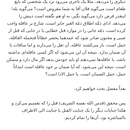
دیگری را می‌دهد، مثلاً یک تاجری می‌رود نزد یک شخصی که بایع
طعام است می‌گوید فلان آقا به شما مقروض است؟ می‌گوید بله!
اینقدر قرض دارد می‌گوید بگیر، به او هم نگفته است دینش را
می‌دهد. ادای ذمَّه اطلاق ذمّة الغیر جایز است، شارع بر عاقله واجب
کرده است. ذمّه جانی را در موارد قتل خطایی یا در جایی که قتل از
صبی و مجنون صادر شود که عمدهما یحضر خطائاً فتحمله العاقله،
حمل است، بار می‌کشند عاقله، آن ثقل را می‌دارند و اما منافات با
آن ضمان ندارد. نتیجه‌ آن این می‌شود که اگر کسی عاقله‌ای نداشته
باشد، یا عاقله‌ها نمی‌دهند او باید خودش بدهد اگر مال دارد و متمکن
است، نتیجه این می‌شود. که آیا ضمان بر خود عاقله است ابتدائاً
حمل، حمل الضمان است، یا حمل الادا است؟
بعداً‌ مفصل بحث خواهیم کرد.
پس محقق (قدس الله نفسه الشریف) قتل را که تقسیم می‌کرد و
هکذا جنایات دیگر را یک جنایت القتل یا جنایت الی الاطراف
بالمباشره بود، آن‌ها را تمام کردیم.