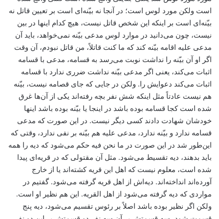
است ولکن مورد لوس است؛ در آنجا نه بیّنه‌ای است بر تعیین قاتل نه
بیّنه‌ای است بر اینکه این شخص قاتل نیست، هیچ کدام اینها در بین
نیست، چون می‌دانید در موارد لوس مدعی بیّنه نمی‌خواهد، باید آن
مدعی علیه اقامه بیّنه کند که ما کنت قاتلاً، من قاتل نبودم، آن وقت
اگر او آن بیّنه را نداشت نوبت می‌رسد به قسامه، مدعی با قسامه
اثبات می‌کند، یعنی اگر مدعی بیّنه نداشت ضرری ندارد با قسامه
اثبات می‌کند دعوایش را. ولکن در جایی که جای قصامه نیست، بیّنه
هم نیست عادتاً مثل اینکه شش نفر بچه رفته‌اند یکی از آن‌ها غرق
شده است کجا قسامه بوده باشد در اینجا یا بیّنه بوده باشد اینها
خودشان شهادت دادند کسی دیگر نیست. در این صورت که مدعی
قسامه ندارد و بیّنه ندارد، مدعی علیه هم بیّنه بر نفی ندارد، وقتی که
این‌طور شد در این صورت در ما نحن فیه حکم می‌شود که دیه را همه
باید بدهند، دیه تقسیط می‌شود. مثل آن مقتولی که در قریه‌ای پیدا
شده است، معلوم نیست که اهل این قریه کشته‌اند یا از خارج
آورده‌اند انداخته‌اند. دیه‌اش از اهل قریه گرفته می‌شود. گفتیم در
مواردی که دیه گرفته می‌شود از اهل القریه. این هم نظیر او است.
ولکن اگر نظیر بوده باشد اصلاً‌ بر رئوس تقسیم می‌شود، دیه پنج
قسمت شود، سه قسمتش بر آن سه نفر دو قسمتش بر این دو نفر،