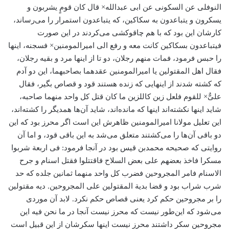
النوفلی عن السکونی عن ابی عبدالله× قال کان قومٍ یشربون و
یسکرون و یتباعدون به سکاکین، که یتباعدون استمرار را می‌رساند،
کارشان این بود که با هم چاقوکشی می‌کردند در این صورت
فیتباعدون بسکاکین کانت معه و رفع الی امیرالمومنین× فسجنه، اینها
را حبس فرمود، فمات منهم رجلان، دو تا از اینها مرد و بقیه رجلان،
فقال اهل المقتولین یا امیرالمومنین عقدهما بصاحبهما، این دو آدم
که کشته شدند از اینهایی که زنده هستند قود و قصاص بگیر، فقال
علیٌّ× للقوم فلعل زین کاللزین ما کان قتل کل واحد منهما صاحبه،
شاید اینها نکشته‌اند اینها که مانده‌اند، شاید آن‌ها همدیگر را کشته‌اند،
این تعلیل مولانا امیرالمومنین ظاهرش این است اگر محرز بود که این
دو باقی آن‌ها را می‌کشتند متعلق می‌شد به این باقی قود، و اما آن
روایتی که صحیحه محمد‌بن قیس بود در آنجا فرمود: فی اربعة شربوا
مسکرا فاخذ بعضهم علی بعض السلاح فاقتتلوا فقتل اسنام و جرح
الاسنام فامر المجروحین فضرب کل واحد منهما ثمانین جلده که حد
شرب شراب بود و قضا بدیة المقتولین علی المجروحین. دیه مقتولین
را بر مجروحین حکم کرد یعنی قصاص حکم نکرد. لابد آن موردی
می‌شود که این‌طور نیست که محرز نیست آنجا در ما نحن فیه این
مجروحین سکر داشتند محرز نیست اینها سکرشان از این قبیل است