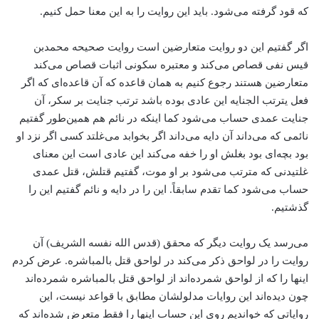
که قود گرفته می‌شود. باید این روایت را به این معنا حمل کنیم.
اگر گفتیم این دو روایت متعارضین است روایت صحیحه محمد‌بن
قیس نفی قصاص می‌کند و معتبره سکونی اثبات قصاص می‌کند
متعارضین هستند رجوع کنیم به همان قاعده که آن قاعده‌ای که اگر
فعل یترتب الجنایه این عادی بوده باشد ترتب جنایت بر سکر، آن
جنایت عمدی حساب می‌شود کما اینکه در نائم هم همین‌طور گفتیم
نائمی که می‌داند آن دایه می‌داند اگر بخوابد می‌غلتد کسی اگر نزد او
بود بچه‌ای بود بغلش او را خفه می‌کند این عادی است این معنای
غلتیدنی که مترتب می‌شود بر او موت، گفتیم قتلش، قتل عمدی
حساب می‌شود کما تقدم سابقاً. این را در دایه و نائم گفتیم این را
گذشتیم.
می‌رسد یک روایت دیگر که محقق (قدس الله نفسه الشریف) آن
روایت را در لواحق ذکر می‌کند در لواحق قتل بالمباشره. عرض کردم
اینها را که از لواحق شمرده‌اند از لواحق قتل بالمباشره شمرده‌اند
چون دیده‌اند این روایات مدلولشان مطابق با قواعد نیست، این
روایاتی که خواندیم روی این حساب اینها را فقط متعرض شده‌اند که