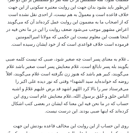
این‌طور باید بشود بدان جهت این روایت معتبره سکونی از این جهت
خلاف قاعده است و معمولٌ به هم نیست، از احدی نقل نشده است
که از اصحاب ما به مضمون این روایت عمل کرده‌اند آن که می‌گویند
اعراض مشهور موجب می‌شود ضعف روایت را این در ما نحن فیه در
اینجا هست این معلوم نیست این حکمی که مولانا امیرالمومنین
فرموده است خلاف قواعدی است که از خود ایشان رسیده است.
ـ غلام به معنای پسر است چه صغیر شود، صبی که نیست کلمه صبی
بگویند بله پسر نابالغ است، غلام معنایش پسر است صغیر باشد غلام
می‌گویند، کبیر هم باشد که هنوز زن نگرفته است غلام می‌گویند، اقلاً
روضه که خوانده‌اید سید الشهدا× وقتی که نور دیده علی اکبر را
می‌فرستاد سر را بالا کرد اللهم اشهد قد برض علیهم غلامٌ و اشبه
الناس خلق و خُلق برسول الله،.غلام معنایش عام است روی این
حساب که در ما نحن فیه این معنا که ایشان در بعضی کتب اشکال
کرده‌اند که اینها صبی بودند. این درست نیست.
روی این حساب از این روایت این مخالف قاعده بودنش این جهت