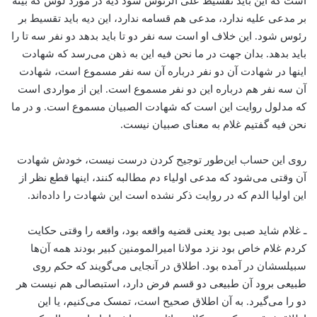
است که این باید تقسیط علی الرئوس شود دیه در مورد لوس که بیّنه
بر مدعی علیه ندارد، مدعی هم قسامه ندارد، این دیه باید تقسیط بر
رئوس شود. این خلاف او است سه نفر دو تا باید بدهد دو نفر سه تا را
باید بدهد. بدان جهت در ما نحن فیه این به ذهن می‌رسد که شهادت
اینها در شهادت آن دو نفر درباره آن سه نفر مسموع است، شهادت
آن سه نفر هم درباره این دو نفر مسموع است. این از مواردی است
که مدلول روایت این است که شهادت الصبیان مسموع است. و در ما
نحن فیه گفتیم غلام به معنای صبیان نیست.
روی این حساب این‌طور توجیح کردن درست نیست، خودش شهادت
آن وقتی می‌شود که مدعی اولیاء دم مطالبه کنند، اینها قطع نظر از
این اولیا الدم که در روایت ذکر نشده است این شهادت را داده‌اند.
ـ غلام شاید صبی بود یعنی قضیه واقعه بود، واقعه را وقتی حکایت
کردم غلام خاص بود نزد مولانا امیرالمومنین کبیر بودند همه آن‌ها
سبیلسشان در آمده بود. اطلاق در آنجایی می‌گویند که حکم روی
طبیعی برود آن طبیعی دو قسم فرض دارد، استبصالی هم نیست هر
دو را می‌گیرد. به آن اطلاق صحیح است، تمسک می‌کنیم، یا این