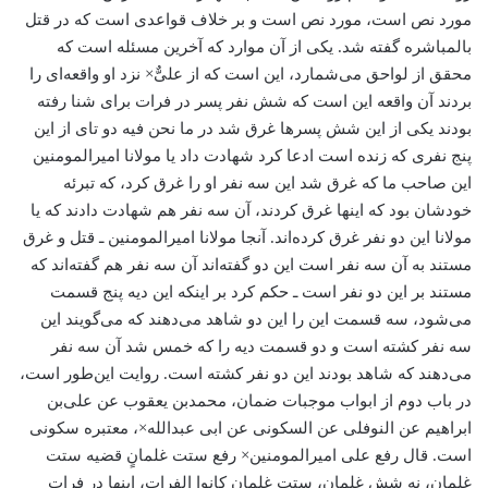
مورد نص است، مورد نص است و بر خلاف قواعدی است که در قتل
بالمباشره گفته شد. یکی از آن موارد که آخرین مسئله است که
محقق از لواحق می‌شمارد، این است که از علیٌّ× نزد او واقعه‌ای را
بردند آن واقعه این است که شش نفر پسر در فرات برای شنا رفته
بودند یکی از این شش پسرها غرق شد در ما نحن فیه دو تای از این
پنج نفری که زنده است ادعا کرد شهادت داد یا مولانا امیرالمومنین
این صاحب ما که غرق شد این سه نفر او را غرق کرد، که تبرئه
خودشان بود که اینها غرق کردند، آن سه نفر هم شهادت دادند که یا
مولانا این دو نفر غرق کرده‌اند. آنجا مولانا امیرالمومنین ـ قتل و غرق
مستند به آن سه نفر است این دو گفته‌اند آن سه نفر هم گفته‌اند که
مستند بر این دو نفر است ـ حکم کرد بر اینکه این دیه پنج قسمت
می‌شود، سه قسمت این را این دو شاهد می‌دهند که می‌گویند این
سه نفر کشته است و دو قسمت دیه را که خمس شد آن سه نفر
می‌دهند که شاهد بودند این دو نفر کشته است. روایت این‌طور است،
در باب دوم از ابواب موجبات ضمان، محمد‌بن یعقوب عن علی‌بن
ابراهیم عن النوفلی عن السکونی عن ابی عبدالله×، معتبره سکونی
است. قال رفع علی امیرالمومنین× رفع ستت غلمانٍ قضیه ستت
غلمان، نه شش غلمان، ستت غلمان کانوا الفرات، اینها در فرات