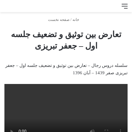
منو
جس
خانه
/
صفحه نخست
تعارض بین توثیق و تضعیف جلسه
اول – جعفر تبریزی
سلسله دروس رجال – تعارض بین توثیق و تضعیف جلسه اول – جعفر
تبریزی صفر 1439 – آبان 1396